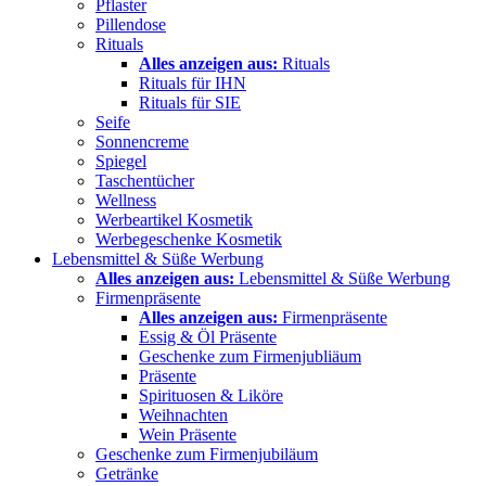
Pflaster
Pillendose
Rituals
Alles anzeigen aus:
Rituals
Rituals für IHN
Rituals für SIE
Seife
Sonnencreme
Spiegel
Taschentücher
Wellness
Werbeartikel Kosmetik
Werbegeschenke Kosmetik
Lebensmittel & Süße Werbung
Alles anzeigen aus:
Lebensmittel & Süße Werbung
Firmenpräsente
Alles anzeigen aus:
Firmenpräsente
Essig & Öl Präsente
Geschenke zum Firmenjubliäum
Präsente
Spirituosen & Liköre
Weihnachten
Wein Präsente
Geschenke zum Firmenjubiläum
Getränke