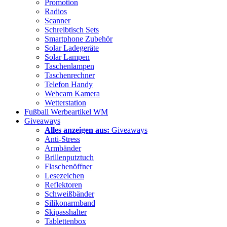
Promotion
Radios
Scanner
Schreibtisch Sets
Smartphone Zubehör
Solar Ladegeräte
Solar Lampen
Taschenlampen
Taschenrechner
Telefon Handy
Webcam Kamera
Wetterstation
Fußball Werbeartikel WM
Giveaways
Alles anzeigen aus:
Giveaways
Anti-Stress
Armbänder
Brillenputztuch
Flaschenöffner
Lesezeichen
Reflektoren
Schweißbänder
Silikonarmband
Skipasshalter
Tablettenbox