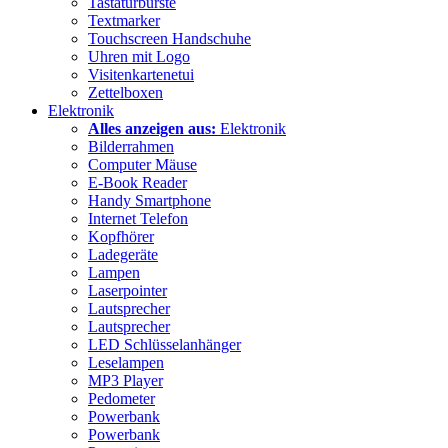
Tastaturbürste
Textmarker
Touchscreen Handschuhe
Uhren mit Logo
Visitenkartenetui
Zettelboxen
Elektronik
Alles anzeigen aus:
Elektronik
Bilderrahmen
Computer Mäuse
E-Book Reader
Handy Smartphone
Internet Telefon
Kopfhörer
Ladegeräte
Lampen
Laserpointer
Lautsprecher
Lautsprecher
LED Schlüsselanhänger
Leselampen
MP3 Player
Pedometer
Powerbank
Powerbank