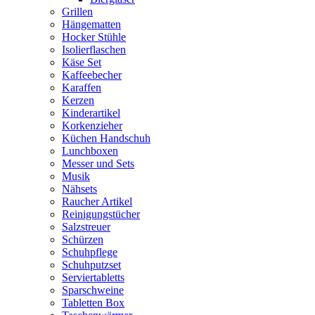
Grillen
Hängematten
Hocker Stühle
Isolierflaschen
Käse Set
Kaffeebecher
Karaffen
Kerzen
Kinderartikel
Korkenzieher
Küchen Handschuh
Lunchboxen
Messer und Sets
Musik
Nähsets
Raucher Artikel
Reinigungstücher
Salzstreuer
Schürzen
Schuhpflege
Schuhputzset
Serviertabletts
Sparschweine
Tabletten Box