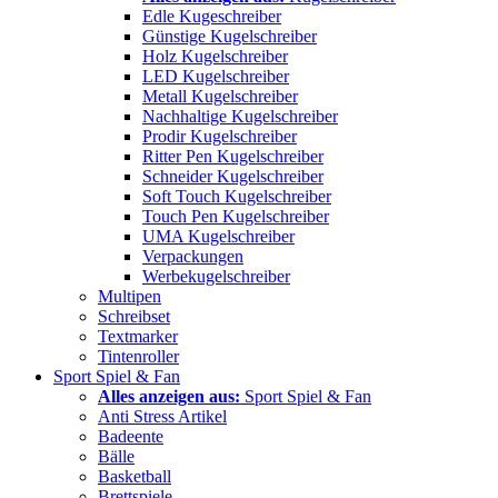
Edle Kugeschreiber
Günstige Kugelschreiber
Holz Kugelschreiber
LED Kugelschreiber
Metall Kugelschreiber
Nachhaltige Kugelschreiber
Prodir Kugelschreiber
Ritter Pen Kugelschreiber
Schneider Kugelschreiber
Soft Touch Kugelschreiber
Touch Pen Kugelschreiber
UMA Kugelschreiber
Verpackungen
Werbekugelschreiber
Multipen
Schreibset
Textmarker
Tintenroller
Sport Spiel & Fan
Alles anzeigen aus:
Sport Spiel & Fan
Anti Stress Artikel
Badeente
Bälle
Basketball
Brettspiele