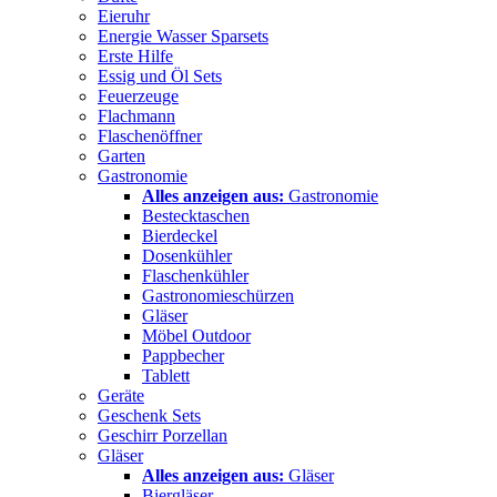
Eieruhr
Energie Wasser Sparsets
Erste Hilfe
Essig und Öl Sets
Feuerzeuge
Flachmann
Flaschenöffner
Garten
Gastronomie
Alles anzeigen aus:
Gastronomie
Bestecktaschen
Bierdeckel
Dosenkühler
Flaschenkühler
Gastronomieschürzen
Gläser
Möbel Outdoor
Pappbecher
Tablett
Geräte
Geschenk Sets
Geschirr Porzellan
Gläser
Alles anzeigen aus:
Gläser
Biergläser