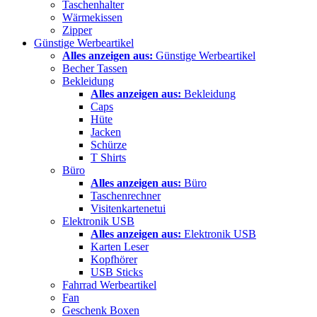
Taschenhalter
Wärmekissen
Zipper
Günstige Werbeartikel
Alles anzeigen aus:
Günstige Werbeartikel
Becher Tassen
Bekleidung
Alles anzeigen aus:
Bekleidung
Caps
Hüte
Jacken
Schürze
T Shirts
Büro
Alles anzeigen aus:
Büro
Taschenrechner
Visitenkartenetui
Elektronik USB
Alles anzeigen aus:
Elektronik USB
Karten Leser
Kopfhörer
USB Sticks
Fahrrad Werbeartikel
Fan
Geschenk Boxen