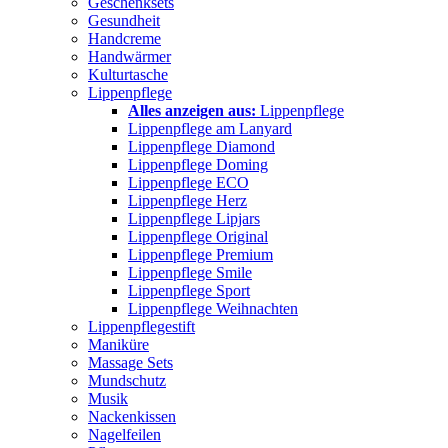
Geschenksets
Gesundheit
Handcreme
Handwärmer
Kulturtasche
Lippenpflege
Alles anzeigen aus:
Lippenpflege
Lippenpflege am Lanyard
Lippenpflege Diamond
Lippenpflege Doming
Lippenpflege ECO
Lippenpflege Herz
Lippenpflege Lipjars
Lippenpflege Original
Lippenpflege Premium
Lippenpflege Smile
Lippenpflege Sport
Lippenpflege Weihnachten
Lippenpflegestift
Maniküre
Massage Sets
Mundschutz
Musik
Nackenkissen
Nagelfeilen