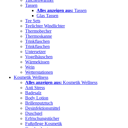
Taschenwärmer
Tassen
Alles anzeigen aus:
Tassen
Glas Tassen
Tee Sets
Teelichter Windlichter
Thermobecher
Thermoskanne
Trinkflaschen
Trinkflaschen
Untersetzer
Vogelhäuschen
Wärmekissen
Wein
Wetterstationen
Kosmetik Wellness
Alles anzeigen aus:
Kosmetik Wellness
Anti Stress
Badesalz
Body Lotion
Brillenputztuch
Desinfektionsmittel
Duschgel
Erfrischungstücher
Fußpflege Kosmetik