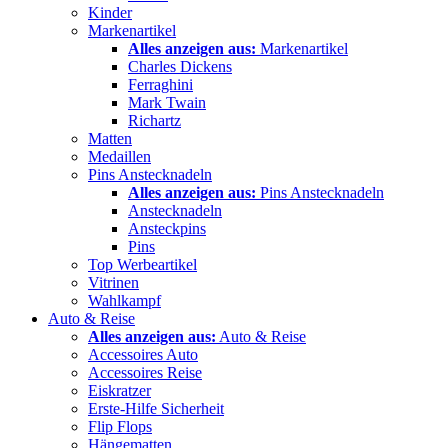
Kinder
Markenartikel
Alles anzeigen aus:
Markenartikel
Charles Dickens
Ferraghini
Mark Twain
Richartz
Matten
Medaillen
Pins Anstecknadeln
Alles anzeigen aus:
Pins Anstecknadeln
Anstecknadeln
Ansteckpins
Pins
Top Werbeartikel
Vitrinen
Wahlkampf
Auto & Reise
Alles anzeigen aus:
Auto & Reise
Accessoires Auto
Accessoires Reise
Eiskratzer
Erste-Hilfe Sicherheit
Flip Flops
Hängematten