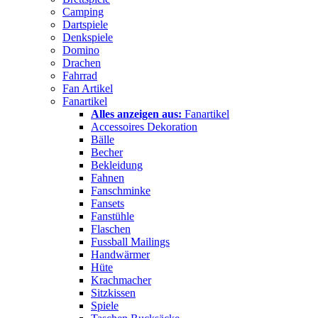
Camping
Dartspiele
Denkspiele
Domino
Drachen
Fahrrad
Fan Artikel
Fanartikel
Alles anzeigen aus:
Fanartikel
Accessoires Dekoration
Bälle
Becher
Bekleidung
Fahnen
Fanschminke
Fansets
Fanstühle
Flaschen
Fussball Mailings
Handwärmer
Hüte
Krachmacher
Sitzkissen
Spiele