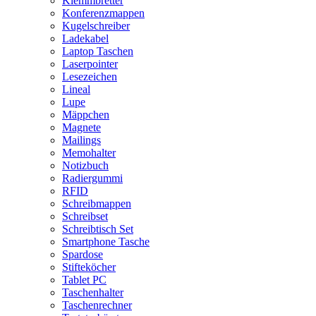
Klemmbretter
Konferenzmappen
Kugelschreiber
Ladekabel
Laptop Taschen
Laserpointer
Lesezeichen
Lineal
Lupe
Mäppchen
Magnete
Mailings
Memohalter
Notizbuch
Radiergummi
RFID
Schreibmappen
Schreibset
Schreibtisch Set
Smartphone Tasche
Spardose
Stifteköcher
Tablet PC
Taschenhalter
Taschenrechner