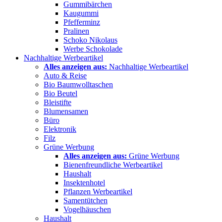
Gummibärchen
Kaugummi
Pfefferminz
Pralinen
Schoko Nikolaus
Werbe Schokolade
Nachhaltige Werbeartikel
Alles anzeigen aus:
Nachhaltige Werbeartikel
Auto & Reise
Bio Baumwolltaschen
Bio Beutel
Bleistifte
Blumensamen
Büro
Elektronik
Filz
Grüne Werbung
Alles anzeigen aus:
Grüne Werbung
Bienenfreundliche Werbeartikel
Haushalt
Insektenhotel
Pflanzen Werbeartikel
Samentütchen
Vogelhäuschen
Haushalt