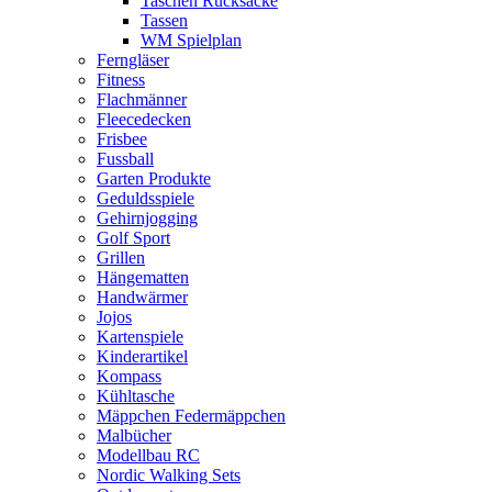
Taschen Rucksäcke
Tassen
WM Spielplan
Ferngläser
Fitness
Flachmänner
Fleecedecken
Frisbee
Fussball
Garten Produkte
Geduldsspiele
Gehirnjogging
Golf Sport
Grillen
Hängematten
Handwärmer
Jojos
Kartenspiele
Kinderartikel
Kompass
Kühltasche
Mäppchen Federmäppchen
Malbücher
Modellbau RC
Nordic Walking Sets