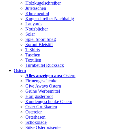
Holzkugelschreiber
Jutetaschen
Klimaneutral
Kugelschreiber Nachhaltig
Lanyards
Notizbücher
Solar
Spiel Sport Spaß
Sprout Bleistift
T Shirts
Taschen
Textilien
Turnbeutel Rucksack
Ostern
Alles anzeigen aus:
Ostern
Firmengeschenke
Give Aways Ostern
Grüne Werbemittel
Honigosterbrot
Kundengeschenke Ostern
Oster Grußkarten
Ostereier
Osterhasen
Schokolade
Süße Osterpräsente