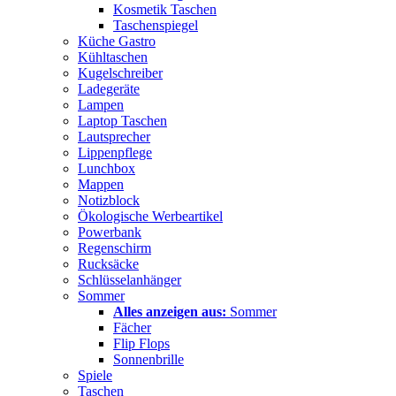
Kosmetik Taschen
Taschenspiegel
Küche Gastro
Kühltaschen
Kugelschreiber
Ladegeräte
Lampen
Laptop Taschen
Lautsprecher
Lippenpflege
Lunchbox
Mappen
Notizblock
Ökologische Werbeartikel
Powerbank
Regenschirm
Rucksäcke
Schlüsselanhänger
Sommer
Alles anzeigen aus:
Sommer
Fächer
Flip Flops
Sonnenbrille
Spiele
Taschen