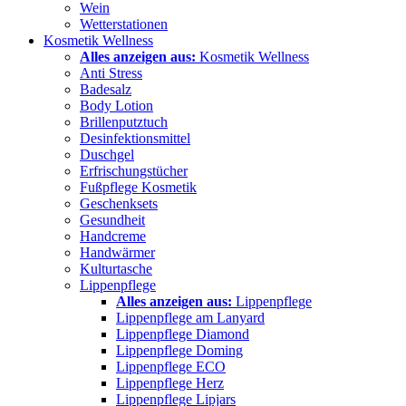
Wein
Wetterstationen
Kosmetik Wellness
Alles anzeigen aus:
Kosmetik Wellness
Anti Stress
Badesalz
Body Lotion
Brillenputztuch
Desinfektionsmittel
Duschgel
Erfrischungstücher
Fußpflege Kosmetik
Geschenksets
Gesundheit
Handcreme
Handwärmer
Kulturtasche
Lippenpflege
Alles anzeigen aus:
Lippenpflege
Lippenpflege am Lanyard
Lippenpflege Diamond
Lippenpflege Doming
Lippenpflege ECO
Lippenpflege Herz
Lippenpflege Lipjars