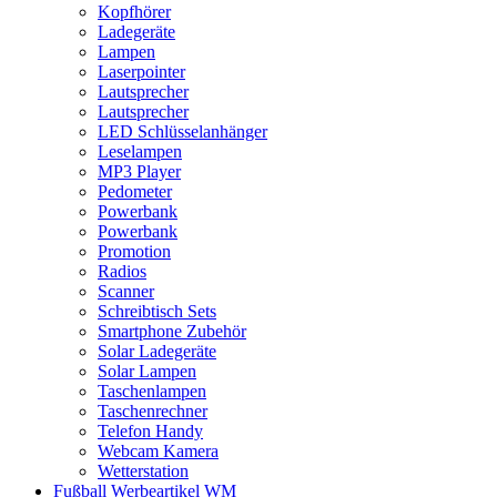
Kopfhörer
Ladegeräte
Lampen
Laserpointer
Lautsprecher
Lautsprecher
LED Schlüsselanhänger
Leselampen
MP3 Player
Pedometer
Powerbank
Powerbank
Promotion
Radios
Scanner
Schreibtisch Sets
Smartphone Zubehör
Solar Ladegeräte
Solar Lampen
Taschenlampen
Taschenrechner
Telefon Handy
Webcam Kamera
Wetterstation
Fußball Werbeartikel WM