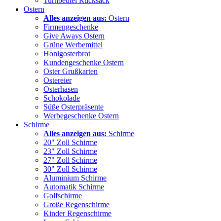
Turnbeutel Rucksack
Ostern
Alles anzeigen aus:
Ostern
Firmengeschenke
Give Aways Ostern
Grüne Werbemittel
Honigosterbrot
Kundengeschenke Ostern
Oster Grußkarten
Ostereier
Osterhasen
Schokolade
Süße Osterpräsente
Werbegeschenke Ostern
Schirme
Alles anzeigen aus:
Schirme
20" Zoll Schirme
23" Zoll Schirme
27" Zoll Schirme
30" Zoll Schirme
Aluminium Schirme
Automatik Schirme
Golfschirme
Große Regenschirme
Kinder Regenschirme