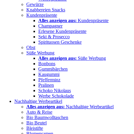
Gewürze
Knabbereien Snacks
Kundenpräsente
Alles anzeigen aus:
Kundenpräsente
Champagner
Erlesene Kundenpräsente
Sekt & Prosecco
Spirituosen Geschenke
Obst
Süße Werbung
Alles anzeigen aus:
Süße Werbung
Bonbons
Gummibärchen
Kaugummi
Pfefferminz
Pralinen
Schoko Nikolaus
Werbe Schokolade
Nachhaltige Werbeartikel
Alles anzeigen aus:
Nachhaltige Werbeartikel
Auto & Reise
Bio Baumwolltaschen
Bio Beutel
Bleistifte
Blumensamen