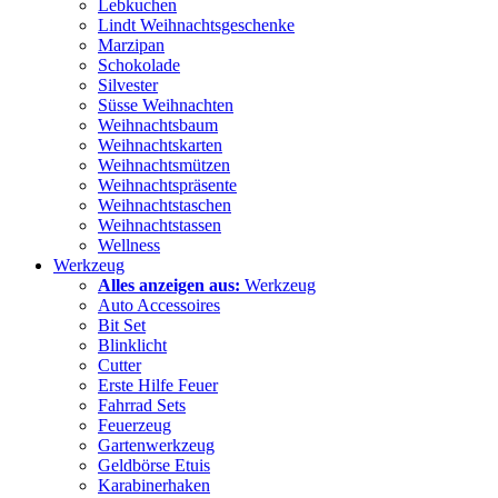
Lebkuchen
Lindt Weihnachtsgeschenke
Marzipan
Schokolade
Silvester
Süsse Weihnachten
Weihnachtsbaum
Weihnachtskarten
Weihnachtsmützen
Weihnachtspräsente
Weihnachtstaschen
Weihnachtstassen
Wellness
Werkzeug
Alles anzeigen aus:
Werkzeug
Auto Accessoires
Bit Set
Blinklicht
Cutter
Erste Hilfe Feuer
Fahrrad Sets
Feuerzeug
Gartenwerkzeug
Geldbörse Etuis
Karabinerhaken