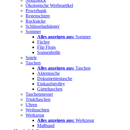
Notizblock
Ökologische Werbeartikel
Powerbank
Regenschirm
Rucksäcke
Schlüsselanhänger
Sommer
Alles anzeigen aus:
Sommer
Fächer
Flip Flops
Sonnenbrille
Spiele
Taschen
Alles anzeigen aus:
Taschen
Aktentasche
Dokumententasche
Einkaufstrolley
Gürteltaschen
Taschenmesser
Trinkflaschen
Uhren
Weihnachten
Werkzeug
Alles anzeigen aus:
Werkzeug
Maßband