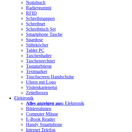
Notizbuch
Radiergummi
RFID
Schreibmappen
Schreibset
Schreibtisch Set
Smartphone Tasche
Spardose
Stifteköcher
Tablet PC
Taschenhalter
Taschenrechner
Tastaturbürste
Textmarker
Touchscreen Handschuhe
Uhren mit Logo
Visitenkartenetui
Zettelboxen
Elektronik
Alles anzeigen aus:
Elektronik
Bilderrahmen
Computer Mäuse
E-Book Reader
Handy Smartphone
Internet Telefon