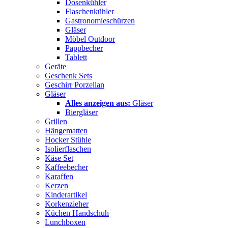
Dosenkühler
Flaschenkühler
Gastronomieschürzen
Gläser
Möbel Outdoor
Pappbecher
Tablett
Geräte
Geschenk Sets
Geschirr Porzellan
Gläser
Alles anzeigen aus:
Gläser
Biergläser
Grillen
Hängematten
Hocker Stühle
Isolierflaschen
Käse Set
Kaffeebecher
Karaffen
Kerzen
Kinderartikel
Korkenzieher
Küchen Handschuh
Lunchboxen