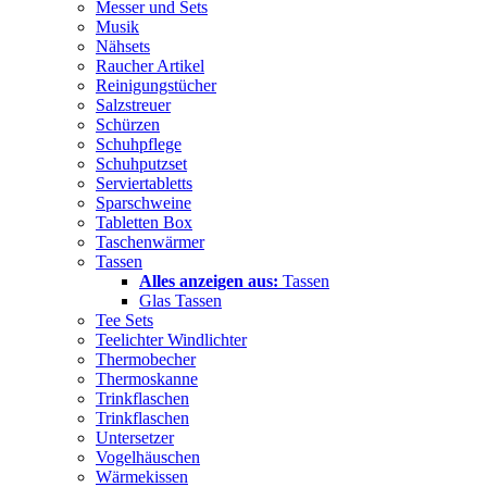
Messer und Sets
Musik
Nähsets
Raucher Artikel
Reinigungstücher
Salzstreuer
Schürzen
Schuhpflege
Schuhputzset
Serviertabletts
Sparschweine
Tabletten Box
Taschenwärmer
Tassen
Alles anzeigen aus:
Tassen
Glas Tassen
Tee Sets
Teelichter Windlichter
Thermobecher
Thermoskanne
Trinkflaschen
Trinkflaschen
Untersetzer
Vogelhäuschen
Wärmekissen