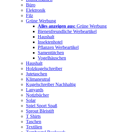
Büro
Elektronik
Filz
Grüne Werbung
Alles anzeigen aus:
Grüne Werbung
Bienenfreundliche Werbeartikel
Haushalt
Insektenhotel
Pflanzen Werbeartikel
Samentütchen
Vogelhäuschen
Haushalt
Holzkugelschreiber
Jutetaschen
Klimaneutral
Kugelschreiber Nachhaltig
Lanyards
Notizbücher
Solar
Spiel Sport Spaß
Sprout Bleistift
T Shirts
Taschen
Textilien