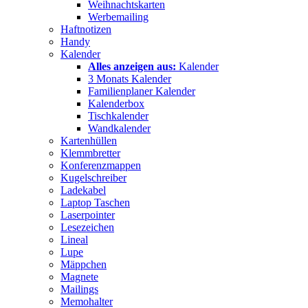
Weihnachtskarten
Werbemailing
Haftnotizen
Handy
Kalender
Alles anzeigen aus:
Kalender
3 Monats Kalender
Familienplaner Kalender
Kalenderbox
Tischkalender
Wandkalender
Kartenhüllen
Klemmbretter
Konferenzmappen
Kugelschreiber
Ladekabel
Laptop Taschen
Laserpointer
Lesezeichen
Lineal
Lupe
Mäppchen
Magnete
Mailings
Memohalter