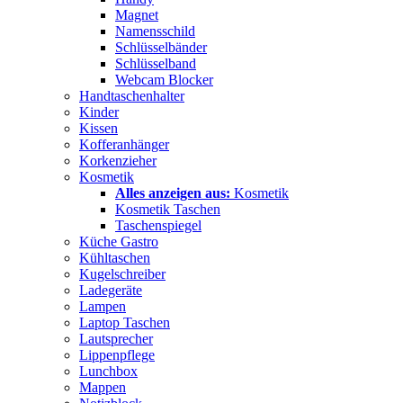
Magnet
Namensschild
Schlüsselbänder
Schlüsselband
Webcam Blocker
Handtaschenhalter
Kinder
Kissen
Kofferanhänger
Korkenzieher
Kosmetik
Alles anzeigen aus:
Kosmetik
Kosmetik Taschen
Taschenspiegel
Küche Gastro
Kühltaschen
Kugelschreiber
Ladegeräte
Lampen
Laptop Taschen
Lautsprecher
Lippenpflege
Lunchbox
Mappen