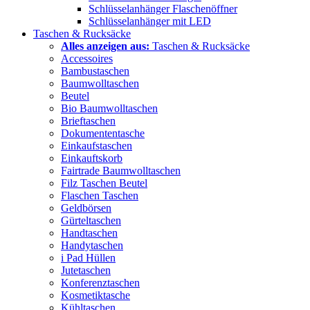
Schlüsselanhänger Flaschenöffner
Schlüsselanhänger mit LED
Taschen & Rucksäcke
Alles anzeigen aus:
Taschen & Rucksäcke
Accessoires
Bambustaschen
Baumwolltaschen
Beutel
Bio Baumwolltaschen
Brieftaschen
Dokumententasche
Einkaufstaschen
Einkauftskorb
Fairtrade Baumwolltaschen
Filz Taschen Beutel
Flaschen Taschen
Geldbörsen
Gürteltaschen
Handtaschen
Handytaschen
i Pad Hüllen
Jutetaschen
Konferenztaschen
Kosmetiktasche
Kühltaschen