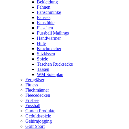
Bekleidung
Fahnen
Fanschminke
Fansets
Fanstühle
Flaschen
Fussball Mailings
Handwärmer
Hüte
Krachmacher
Sitzkissen
Spiele
Taschen Rucksäcke
Tassen
WM Spielplan
Ferngläser
Fitness
Flachmänner
Fleecedecken
Frisbee
Fussball
Garten Produkte
Geduldsspiele
Gehirnjogging
Golf Sport