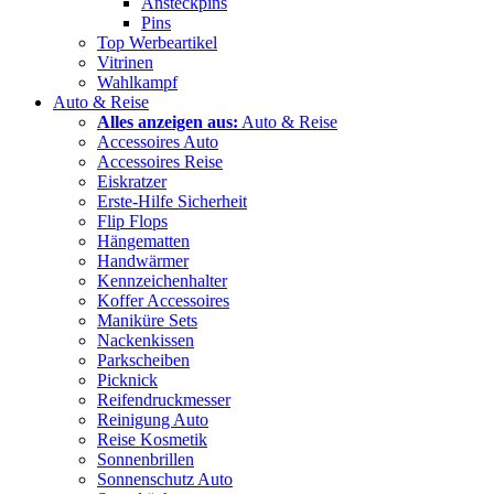
Ansteckpins
Pins
Top Werbeartikel
Vitrinen
Wahlkampf
Auto & Reise
Alles anzeigen aus:
Auto & Reise
Accessoires Auto
Accessoires Reise
Eiskratzer
Erste-Hilfe Sicherheit
Flip Flops
Hängematten
Handwärmer
Kennzeichenhalter
Koffer Accessoires
Maniküre Sets
Nackenkissen
Parkscheiben
Picknick
Reifendruckmesser
Reinigung Auto
Reise Kosmetik
Sonnenbrillen
Sonnenschutz Auto