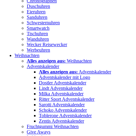
Chronographen
Duschuhren
Eieruhren
Sanduhren
Schwesternuhren
Smartwatch
Tischuhren
Wanduhren
Wecker Reisewecker
Werbeuhren
Weihnachten
Alles anzeigen aus:
Weihnachten
Adventskalender
Alles anzeigen aus:
Adventskalender
Adventskalender mit Logo
Dostler Adventskalender
Lindt Adventskalender
Milka Adventskalender
Ritter Sport Adventskalender
Sarotti Adventskalender
Schoko Adventskalender
Toblerone Adventskalender
Zentis Adventskalender
Fruchtgummi Weihnachten
Give Aways