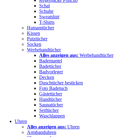
Regenjacke Poncho
Schal
Schuhe
Sweatshirt
T-Shirts
Hamamtücher
Kissen
Putztücher
Socken
Werbehandtücher
Alles anzeigen aus:
Werbehandtücher
Bademantel
Badetücher
Badvorleger
Decken
Duschtücher besticken
Foto Badetuch
Gästetücher
Handtücher
Saunatücher
Seiftücher
Waschlappen
Uhren
Alles anzeigen aus:
Uhren
Armbanduhren