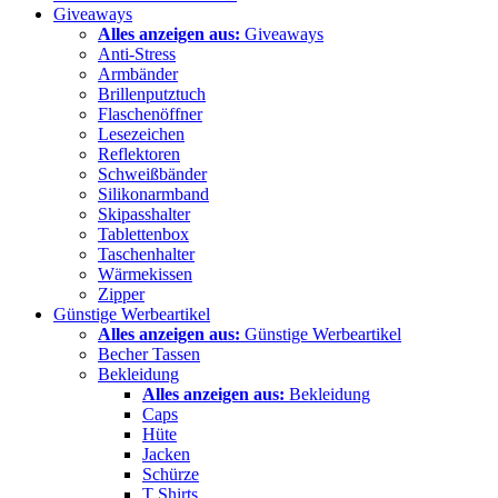
Giveaways
Alles anzeigen aus:
Giveaways
Anti-Stress
Armbänder
Brillenputztuch
Flaschenöffner
Lesezeichen
Reflektoren
Schweißbänder
Silikonarmband
Skipasshalter
Tablettenbox
Taschenhalter
Wärmekissen
Zipper
Günstige Werbeartikel
Alles anzeigen aus:
Günstige Werbeartikel
Becher Tassen
Bekleidung
Alles anzeigen aus:
Bekleidung
Caps
Hüte
Jacken
Schürze
T Shirts