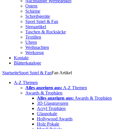
Nachhaltige Werbeartikel
Ostern
Schirme
Schreibgeräte
Sport Spiel & Fan
Streuartikel
Taschen & Rucksäcke
Textilien
Uhren
Weihnachten
Werkzeug
Kontakt
Blätterkataloge
Startseite
Sport Spiel & Fan
Fan Artikel
A-Z Themen
Alles anzeigen aus:
A-Z Themen
Awards & Trophäen
Alles anzeigen aus:
Awards & Trophäen
3D Glasgravuren
Acryl Trophäen
Glaspokale
Hollywood Awards
Holz Pokale