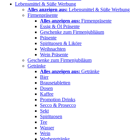
Lebensmittel & Süße Werbung
Alles anzeigen aus:
Lebensmittel & Süße Werbung
Firmenpräsente
Alles anzeigen aus:
Firmenpräsente
Essig & Öl Präsente
Geschenke zum Firmenjubliäum
Präsente
Spirituosen & Liköre
Weihnachten
Wein Präsente
Geschenke zum Firmenjubiläum
Getränke
Alles anzeigen aus:
Getränke
Bier
Brausetabletten
Dosen
Kaffee
Promotion Drinks
Secco & Prosecco
Sekt
Spirituosen
Tee
Wasser
Wein
Werbegetränke