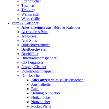
Strandtücher
Taschen
Trekking
Warnwesten
Wasserbälle
Büro & Kalender
Alles anzeigen aus:
Büro & Kalender
Accessoires Büro
Anspitzer
Anti Stress
Bildschirmreiniger
Briefbeschwerer
Brieföffner
Büroklammernspender
CD Organizer
Display Cleaner
Dokumentenmappen
Drucksachen
Alles anzeigen aus:
Drucksachen
Ausmalhefte
Buch
Doming Aufkleber
Notizblöcke
Notizbücher
Pocket Pläne