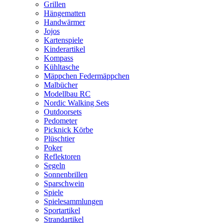
Grillen
Hängematten
Handwärmer
Jojos
Kartenspiele
Kinderartikel
Kompass
Kühltasche
Mäppchen Federmäppchen
Malbücher
Modellbau RC
Nordic Walking Sets
Outdoorsets
Pedometer
Picknick Körbe
Plüschtier
Poker
Reflektoren
Segeln
Sonnenbrillen
Sparschwein
Spiele
Spielesammlungen
Sportartikel
Strandartikel