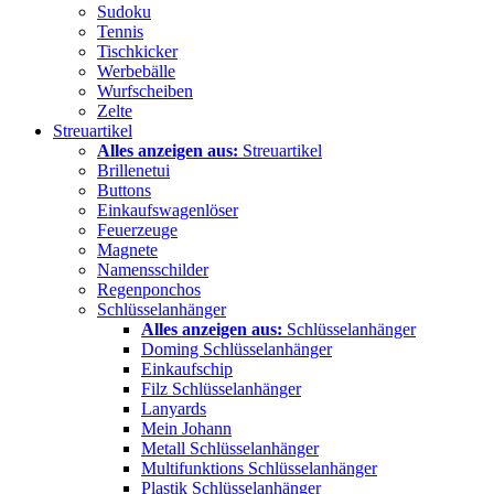
Sudoku
Tennis
Tischkicker
Werbebälle
Wurfscheiben
Zelte
Streuartikel
Alles anzeigen aus:
Streuartikel
Brillenetui
Buttons
Einkaufswagenlöser
Feuerzeuge
Magnete
Namensschilder
Regenponchos
Schlüsselanhänger
Alles anzeigen aus:
Schlüsselanhänger
Doming Schlüsselanhänger
Einkaufschip
Filz Schlüsselanhänger
Lanyards
Mein Johann
Metall Schlüsselanhänger
Multifunktions Schlüsselanhänger
Plastik Schlüsselanhänger