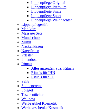
Lippenpflege Original
Lippenpflege Premium
Lippenpflege Smile
Lippenpflege Sport
Lippenpflege Weihnachten
Lippenpflegestift
Maniküre
Massage Sets
Mundschutz
Musik
Nackenkissen
Nagelfeilen
Pflaster
Pillendose
Rituals
Alles anzeigen aus:
Rituals
Rituals für IHN
Rituals für SIE
Seife
Sonnencreme
Spiegel
Taschentücher
Wellness
Werbeartikel Kosmetik
Werbegeschenke Kosmetik