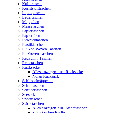
Kulturtasche
Kunststofftaschen
Laptoptaschen
Ledertaschen
Mäppchen
Messetaschen
Papiertaschen
Papiertüten
Picknicktaschen
Plastiktaschen
PP Non Woven Taschen
PP Woven Taschen
Recycling Taschen
Reisetaschen
Rucksäcke
Alles anzeigen aus:
Rucksäcke
Nolan Rucksack
Schlüsselmäppchen
Schuhtaschen
Schultertaschen
Seesack
Sporttaschen
Städtetaschen
Alles anzeigen aus:
Städtetaschen
Städtetaschen Berlin