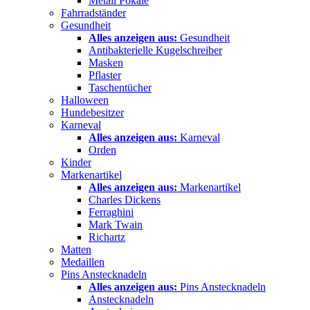
Metall Pokale
Fahrradständer
Gesundheit
Alles anzeigen aus:
Gesundheit
Antibakterielle Kugelschreiber
Masken
Pflaster
Taschentücher
Halloween
Hundebesitzer
Karneval
Alles anzeigen aus:
Karneval
Orden
Kinder
Markenartikel
Alles anzeigen aus:
Markenartikel
Charles Dickens
Ferraghini
Mark Twain
Richartz
Matten
Medaillen
Pins Anstecknadeln
Alles anzeigen aus:
Pins Anstecknadeln
Anstecknadeln