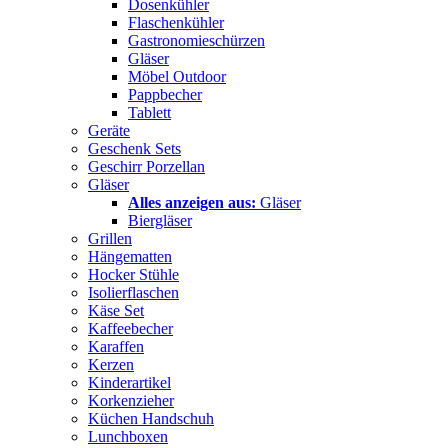
Dosenkühler
Flaschenkühler
Gastronomieschürzen
Gläser
Möbel Outdoor
Pappbecher
Tablett
Geräte
Geschenk Sets
Geschirr Porzellan
Gläser
Alles anzeigen aus:
Gläser
Biergläser
Grillen
Hängematten
Hocker Stühle
Isolierflaschen
Käse Set
Kaffeebecher
Karaffen
Kerzen
Kinderartikel
Korkenzieher
Küchen Handschuh
Lunchboxen