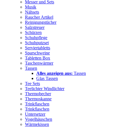
Messer und Sets
Musik
Nähsets
Raucher Artikel
Reinigungstücher
Salzstreuer
Schürzen
Schuhpflege
Schuhputzset
Serviertabletts
Sparschweine
Tabletten Box
Taschenwärmer
Tassen
Alles anzeigen aus:
Tassen
Glas Tassen
Tee Sets
Teelichter Windlichter
Thermobecher
Thermoskanne
Trinkflaschen
Trinkflaschen
Untersetzer
Vogelhäuschen
Wärmekissen