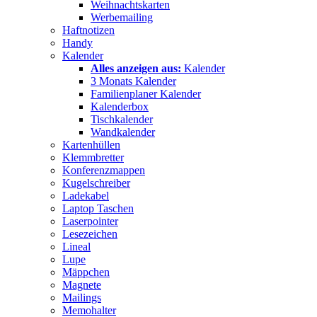
Weihnachtskarten
Werbemailing
Haftnotizen
Handy
Kalender
Alles anzeigen aus:
Kalender
3 Monats Kalender
Familienplaner Kalender
Kalenderbox
Tischkalender
Wandkalender
Kartenhüllen
Klemmbretter
Konferenzmappen
Kugelschreiber
Ladekabel
Laptop Taschen
Laserpointer
Lesezeichen
Lineal
Lupe
Mäppchen
Magnete
Mailings
Memohalter