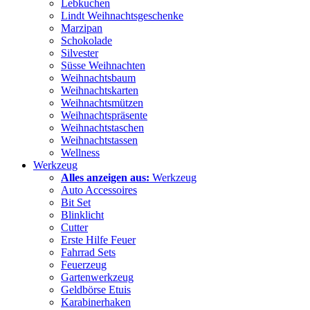
Lebkuchen
Lindt Weihnachtsgeschenke
Marzipan
Schokolade
Silvester
Süsse Weihnachten
Weihnachtsbaum
Weihnachtskarten
Weihnachtsmützen
Weihnachtspräsente
Weihnachtstaschen
Weihnachtstassen
Wellness
Werkzeug
Alles anzeigen aus:
Werkzeug
Auto Accessoires
Bit Set
Blinklicht
Cutter
Erste Hilfe Feuer
Fahrrad Sets
Feuerzeug
Gartenwerkzeug
Geldbörse Etuis
Karabinerhaken