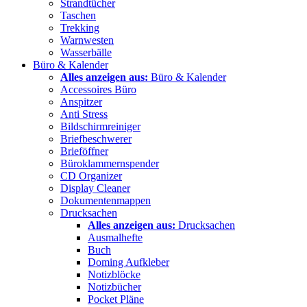
Strandtücher
Taschen
Trekking
Warnwesten
Wasserbälle
Büro & Kalender
Alles anzeigen aus:
Büro & Kalender
Accessoires Büro
Anspitzer
Anti Stress
Bildschirmreiniger
Briefbeschwerer
Brieföffner
Büroklammernspender
CD Organizer
Display Cleaner
Dokumentenmappen
Drucksachen
Alles anzeigen aus:
Drucksachen
Ausmalhefte
Buch
Doming Aufkleber
Notizblöcke
Notizbücher
Pocket Pläne