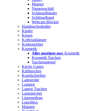
Magnet
Namensschild
Schlüsselbänder
Schlüsselband
Webcam Blocker
Handtaschenhalter
Kinder
Kissen
Kofferanhänger
Korkenzieher
Kosmetik
Alles anzeigen aus:
Kosmetik
Kosmetik Taschen
Taschenspiegel
Küche Gastro
Kühltaschen
Kugelschreiber
Ladegeräte
Lampen
Laptop Taschen
Lautsprecher
Lippenpflege
Lunchbox
Mappen