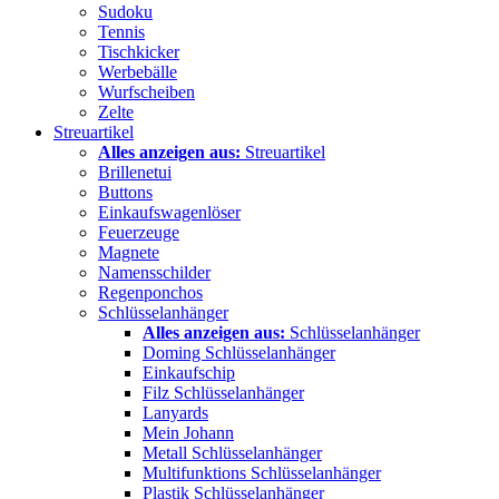
Sudoku
Tennis
Tischkicker
Werbebälle
Wurfscheiben
Zelte
Streuartikel
Alles anzeigen aus:
Streuartikel
Brillenetui
Buttons
Einkaufswagenlöser
Feuerzeuge
Magnete
Namensschilder
Regenponchos
Schlüsselanhänger
Alles anzeigen aus:
Schlüsselanhänger
Doming Schlüsselanhänger
Einkaufschip
Filz Schlüsselanhänger
Lanyards
Mein Johann
Metall Schlüsselanhänger
Multifunktions Schlüsselanhänger
Plastik Schlüsselanhänger