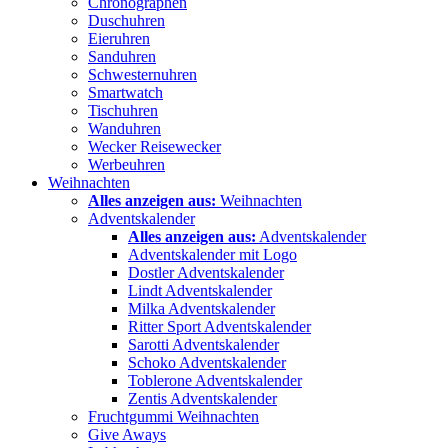
Chronographen
Duschuhren
Eieruhren
Sanduhren
Schwesternuhren
Smartwatch
Tischuhren
Wanduhren
Wecker Reisewecker
Werbeuhren
Weihnachten
Alles anzeigen aus:
Weihnachten
Adventskalender
Alles anzeigen aus:
Adventskalender
Adventskalender mit Logo
Dostler Adventskalender
Lindt Adventskalender
Milka Adventskalender
Ritter Sport Adventskalender
Sarotti Adventskalender
Schoko Adventskalender
Toblerone Adventskalender
Zentis Adventskalender
Fruchtgummi Weihnachten
Give Aways