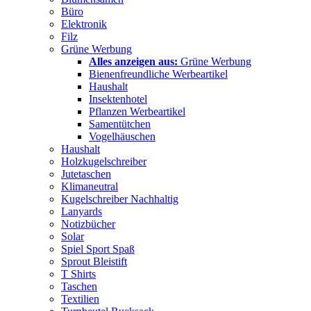
Büro
Elektronik
Filz
Grüne Werbung
Alles anzeigen aus:
Grüne Werbung
Bienenfreundliche Werbeartikel
Haushalt
Insektenhotel
Pflanzen Werbeartikel
Samentütchen
Vogelhäuschen
Haushalt
Holzkugelschreiber
Jutetaschen
Klimaneutral
Kugelschreiber Nachhaltig
Lanyards
Notizbücher
Solar
Spiel Sport Spaß
Sprout Bleistift
T Shirts
Taschen
Textilien