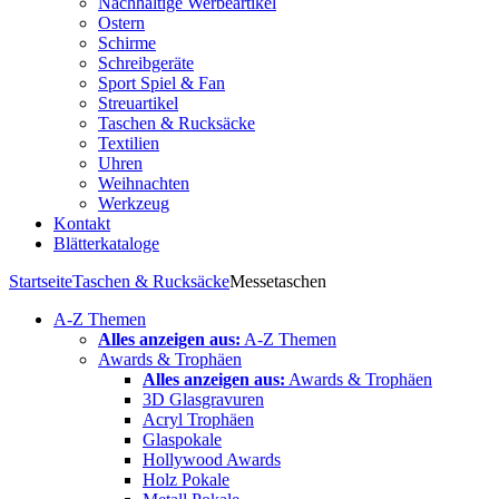
Nachhaltige Werbeartikel
Ostern
Schirme
Schreibgeräte
Sport Spiel & Fan
Streuartikel
Taschen & Rucksäcke
Textilien
Uhren
Weihnachten
Werkzeug
Kontakt
Blätterkataloge
Startseite
Taschen & Rucksäcke
Messetaschen
A-Z Themen
Alles anzeigen aus:
A-Z Themen
Awards & Trophäen
Alles anzeigen aus:
Awards & Trophäen
3D Glasgravuren
Acryl Trophäen
Glaspokale
Hollywood Awards
Holz Pokale