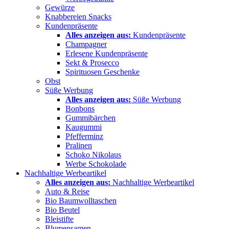
Gewürze
Knabbereien Snacks
Kundenpräsente
Alles anzeigen aus:
Kundenpräsente
Champagner
Erlesene Kundenpräsente
Sekt & Prosecco
Spirituosen Geschenke
Obst
Süße Werbung
Alles anzeigen aus:
Süße Werbung
Bonbons
Gummibärchen
Kaugummi
Pfefferminz
Pralinen
Schoko Nikolaus
Werbe Schokolade
Nachhaltige Werbeartikel
Alles anzeigen aus:
Nachhaltige Werbeartikel
Auto & Reise
Bio Baumwolltaschen
Bio Beutel
Bleistifte
Blumensamen