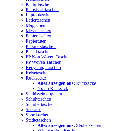
Kulturtasche
Kunststofftaschen
Laptoptaschen
Ledertaschen
Mäppchen
Messetaschen
Papiertaschen
Papiertüten
Picknicktaschen
Plastiktaschen
PP Non Woven Taschen
PP Woven Taschen
Recycling Taschen
Reisetaschen
Rucksäcke
Alles anzeigen aus:
Rucksäcke
Nolan Rucksack
Schlüsselmäppchen
Schuhtaschen
Schultertaschen
Seesack
Sporttaschen
Städtetaschen
Alles anzeigen aus:
Städtetaschen
Städtetaschen Berlin