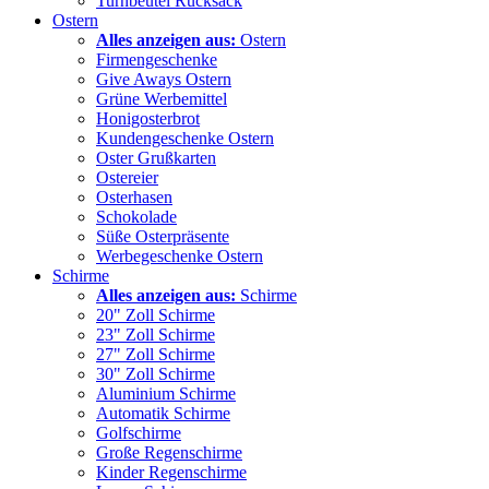
Turnbeutel Rucksack
Ostern
Alles anzeigen aus:
Ostern
Firmengeschenke
Give Aways Ostern
Grüne Werbemittel
Honigosterbrot
Kundengeschenke Ostern
Oster Grußkarten
Ostereier
Osterhasen
Schokolade
Süße Osterpräsente
Werbegeschenke Ostern
Schirme
Alles anzeigen aus:
Schirme
20" Zoll Schirme
23" Zoll Schirme
27" Zoll Schirme
30" Zoll Schirme
Aluminium Schirme
Automatik Schirme
Golfschirme
Große Regenschirme
Kinder Regenschirme