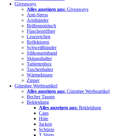
Giveaways
Alles anzeigen aus:
Giveaways
Anti-Stress
Armbänder
Brillenputztuch
Flaschenöffner
Lesezeichen
Reflektoren
Schweißbänder
Silikonarmband
Skipasshalter
Tablettenbox
Taschenhalter
Wärmekissen
Zipper
Günstige Werbeartikel
Alles anzeigen aus:
Günstige Werbeartikel
Becher Tassen
Bekleidung
Alles anzeigen aus:
Bekleidung
Caps
Hüte
Jacken
Schürze
T Shirts