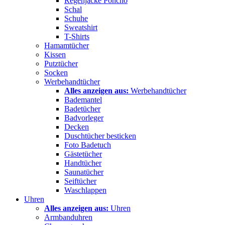
Regenjacke Poncho
Schal
Schuhe
Sweatshirt
T-Shirts
Hamamtücher
Kissen
Putztücher
Socken
Werbehandtücher
Alles anzeigen aus:
Werbehandtücher
Bademantel
Badetücher
Badvorleger
Decken
Duschtücher besticken
Foto Badetuch
Gästetücher
Handtücher
Saunatücher
Seiftücher
Waschlappen
Uhren
Alles anzeigen aus:
Uhren
Armbanduhren