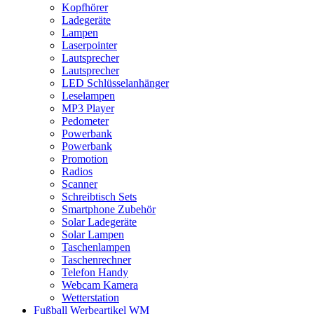
Kopfhörer
Ladegeräte
Lampen
Laserpointer
Lautsprecher
Lautsprecher
LED Schlüsselanhänger
Leselampen
MP3 Player
Pedometer
Powerbank
Powerbank
Promotion
Radios
Scanner
Schreibtisch Sets
Smartphone Zubehör
Solar Ladegeräte
Solar Lampen
Taschenlampen
Taschenrechner
Telefon Handy
Webcam Kamera
Wetterstation
Fußball Werbeartikel WM