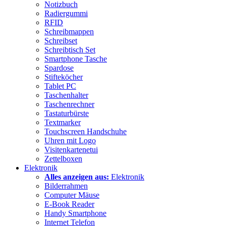
Notizbuch
Radiergummi
RFID
Schreibmappen
Schreibset
Schreibtisch Set
Smartphone Tasche
Spardose
Stifteköcher
Tablet PC
Taschenhalter
Taschenrechner
Tastaturbürste
Textmarker
Touchscreen Handschuhe
Uhren mit Logo
Visitenkartenetui
Zettelboxen
Elektronik
Alles anzeigen aus:
Elektronik
Bilderrahmen
Computer Mäuse
E-Book Reader
Handy Smartphone
Internet Telefon