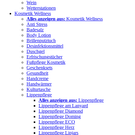
Wein
Wetterstationen
Kosmetik Wellness
Alles anzeigen aus:
Kosmetik Wellness
Anti Stress
Badesalz
Body Lotion
Brillenputztuch
Desinfektionsmittel
Duschgel
Erfrischungstücher
Fußpflege Kosmetik
Geschenksets
Gesundheit
Handcreme
Handwärmer
Kulturtasche
Lippenpflege
Alles anzeigen aus:
Lippenpflege
Lippenpflege am Lanyard
Lippenpflege Diamond
Lippenpflege Doming
Lippenpflege ECO
Lippenpflege Herz
Lippenpflege Lipjars