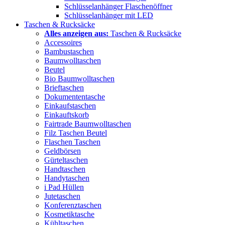
Schlüsselanhänger Flaschenöffner
Schlüsselanhänger mit LED
Taschen & Rucksäcke
Alles anzeigen aus:
Taschen & Rucksäcke
Accessoires
Bambustaschen
Baumwolltaschen
Beutel
Bio Baumwolltaschen
Brieftaschen
Dokumententasche
Einkaufstaschen
Einkauftskorb
Fairtrade Baumwolltaschen
Filz Taschen Beutel
Flaschen Taschen
Geldbörsen
Gürteltaschen
Handtaschen
Handytaschen
i Pad Hüllen
Jutetaschen
Konferenztaschen
Kosmetiktasche
Kühltaschen