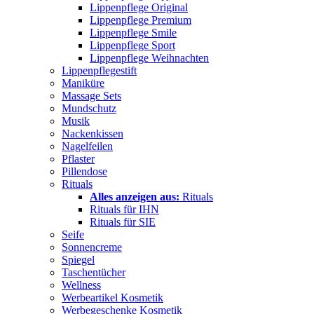
Lippenpflege Original
Lippenpflege Premium
Lippenpflege Smile
Lippenpflege Sport
Lippenpflege Weihnachten
Lippenpflegestift
Maniküre
Massage Sets
Mundschutz
Musik
Nackenkissen
Nagelfeilen
Pflaster
Pillendose
Rituals
Alles anzeigen aus:
Rituals
Rituals für IHN
Rituals für SIE
Seife
Sonnencreme
Spiegel
Taschentücher
Wellness
Werbeartikel Kosmetik
Werbegeschenke Kosmetik