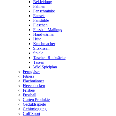
Bekleidung
Fahnen
Fanschminke
Fansets
Fanstühle
Flaschen
Fussball Mailings
Handwärmer
Hüte
Krachmacher
Sitzkissen
Spiele
Taschen Rucksäcke
Tassen
WM Spielplan
Ferngläser
Fitness
Flachmänner
Fleecedecken
Frisbee
Fussball
Garten Produkte
Geduldsspiele
Gehirnjogging
Golf Sport