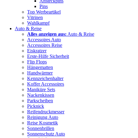
Ansteckpins
Pins
Top Werbeartikel
Vitrinen
Wahlkampf
Auto & Reise
Alles anzeigen aus:
Auto & Reise
Accessoires Auto
Accessoires Reise
Eiskratzer
Erste-Hilfe Sicherheit
Flip Flops
Hängematten
Handwärmer
Kennzeichenhalter
Koffer Accessoires
Maniküre Sets
Nackenkissen
Parkscheiben
Picknick
Reifendruckmesser
Reinigung Auto
Reise Kosmetik
Sonnenbrillen
Sonnenschutz Auto