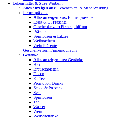
Lebensmittel & Süße Werbung
Alles anzeigen aus:
Lebensmittel & Süße Werbung
Firmenpräsente
Alles anzeigen aus:
Firmenpräsente
Essig & Öl Präsente
Geschenke zum Firmenjubliäum
Präsente
Spirituosen & Liköre
Weihnachten
Wein Präsente
Geschenke zum Firmenjubiläum
Getränke
Alles anzeigen aus:
Getränke
Bier
Brausetabletten
Dosen
Kaffee
Promotion Drinks
Secco & Prosecco
Sekt
Spirituosen
Tee
Wasser
Wein
Werbegetränke