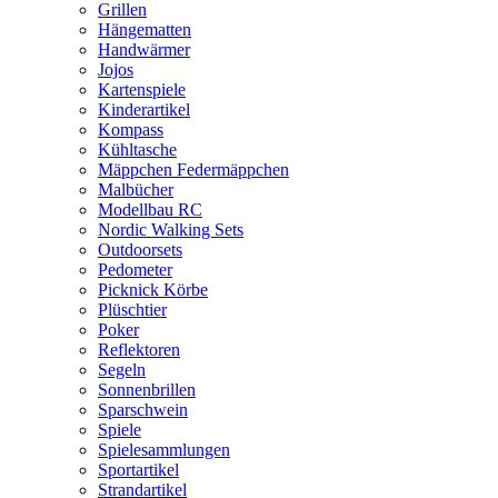
Grillen
Hängematten
Handwärmer
Jojos
Kartenspiele
Kinderartikel
Kompass
Kühltasche
Mäppchen Federmäppchen
Malbücher
Modellbau RC
Nordic Walking Sets
Outdoorsets
Pedometer
Picknick Körbe
Plüschtier
Poker
Reflektoren
Segeln
Sonnenbrillen
Sparschwein
Spiele
Spielesammlungen
Sportartikel
Strandartikel