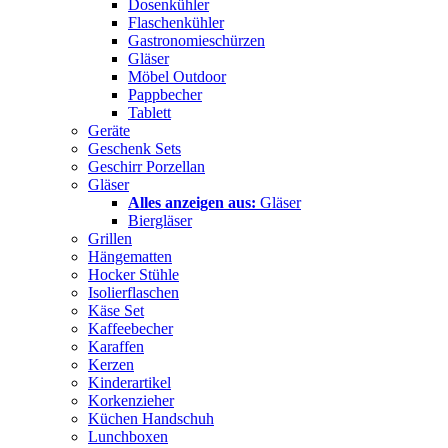
Dosenkühler
Flaschenkühler
Gastronomieschürzen
Gläser
Möbel Outdoor
Pappbecher
Tablett
Geräte
Geschenk Sets
Geschirr Porzellan
Gläser
Alles anzeigen aus:
Gläser
Biergläser
Grillen
Hängematten
Hocker Stühle
Isolierflaschen
Käse Set
Kaffeebecher
Karaffen
Kerzen
Kinderartikel
Korkenzieher
Küchen Handschuh
Lunchboxen