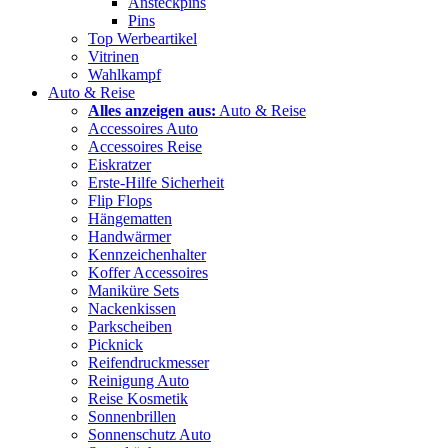
Ansteckpins
Pins
Top Werbeartikel
Vitrinen
Wahlkampf
Auto & Reise
Alles anzeigen aus:
Auto & Reise
Accessoires Auto
Accessoires Reise
Eiskratzer
Erste-Hilfe Sicherheit
Flip Flops
Hängematten
Handwärmer
Kennzeichenhalter
Koffer Accessoires
Maniküre Sets
Nackenkissen
Parkscheiben
Picknick
Reifendruckmesser
Reinigung Auto
Reise Kosmetik
Sonnenbrillen
Sonnenschutz Auto