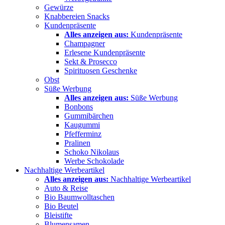
Gewürze
Knabbereien Snacks
Kundenpräsente
Alles anzeigen aus:
Kundenpräsente
Champagner
Erlesene Kundenpräsente
Sekt & Prosecco
Spirituosen Geschenke
Obst
Süße Werbung
Alles anzeigen aus:
Süße Werbung
Bonbons
Gummibärchen
Kaugummi
Pfefferminz
Pralinen
Schoko Nikolaus
Werbe Schokolade
Nachhaltige Werbeartikel
Alles anzeigen aus:
Nachhaltige Werbeartikel
Auto & Reise
Bio Baumwolltaschen
Bio Beutel
Bleistifte
Blumensamen