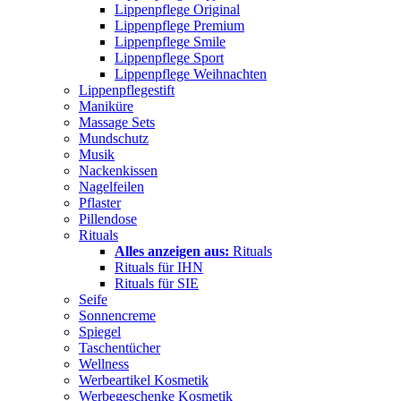
Lippenpflege Original
Lippenpflege Premium
Lippenpflege Smile
Lippenpflege Sport
Lippenpflege Weihnachten
Lippenpflegestift
Maniküre
Massage Sets
Mundschutz
Musik
Nackenkissen
Nagelfeilen
Pflaster
Pillendose
Rituals
Alles anzeigen aus:
Rituals
Rituals für IHN
Rituals für SIE
Seife
Sonnencreme
Spiegel
Taschentücher
Wellness
Werbeartikel Kosmetik
Werbegeschenke Kosmetik