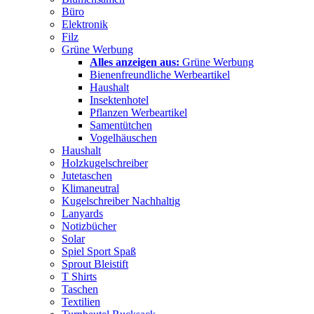
Büro
Elektronik
Filz
Grüne Werbung
Alles anzeigen aus:
Grüne Werbung
Bienenfreundliche Werbeartikel
Haushalt
Insektenhotel
Pflanzen Werbeartikel
Samentütchen
Vogelhäuschen
Haushalt
Holzkugelschreiber
Jutetaschen
Klimaneutral
Kugelschreiber Nachhaltig
Lanyards
Notizbücher
Solar
Spiel Sport Spaß
Sprout Bleistift
T Shirts
Taschen
Textilien