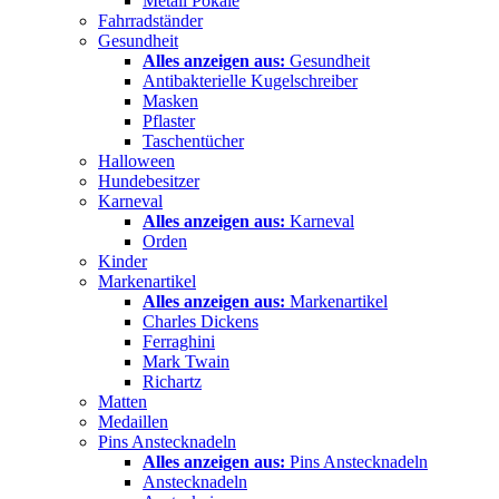
Metall Pokale
Fahrradständer
Gesundheit
Alles anzeigen aus:
Gesundheit
Antibakterielle Kugelschreiber
Masken
Pflaster
Taschentücher
Halloween
Hundebesitzer
Karneval
Alles anzeigen aus:
Karneval
Orden
Kinder
Markenartikel
Alles anzeigen aus:
Markenartikel
Charles Dickens
Ferraghini
Mark Twain
Richartz
Matten
Medaillen
Pins Anstecknadeln
Alles anzeigen aus:
Pins Anstecknadeln
Anstecknadeln