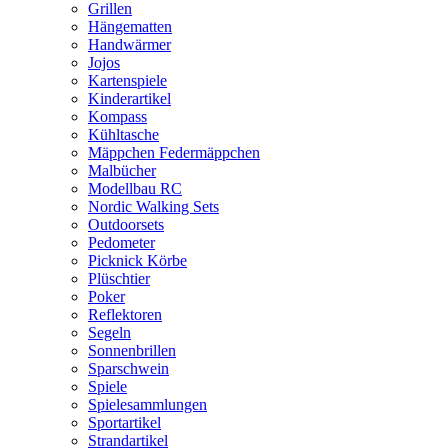
Grillen
Hängematten
Handwärmer
Jojos
Kartenspiele
Kinderartikel
Kompass
Kühltasche
Mäppchen Federmäppchen
Malbücher
Modellbau RC
Nordic Walking Sets
Outdoorsets
Pedometer
Picknick Körbe
Plüschtier
Poker
Reflektoren
Segeln
Sonnenbrillen
Sparschwein
Spiele
Spielesammlungen
Sportartikel
Strandartikel