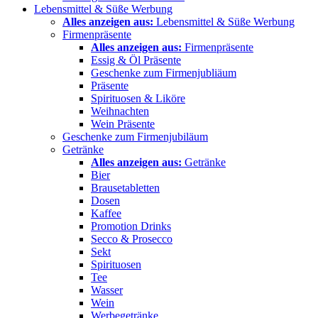
Lebensmittel & Süße Werbung
Alles anzeigen aus:
Lebensmittel & Süße Werbung
Firmenpräsente
Alles anzeigen aus:
Firmenpräsente
Essig & Öl Präsente
Geschenke zum Firmenjubliäum
Präsente
Spirituosen & Liköre
Weihnachten
Wein Präsente
Geschenke zum Firmenjubiläum
Getränke
Alles anzeigen aus:
Getränke
Bier
Brausetabletten
Dosen
Kaffee
Promotion Drinks
Secco & Prosecco
Sekt
Spirituosen
Tee
Wasser
Wein
Werbegetränke