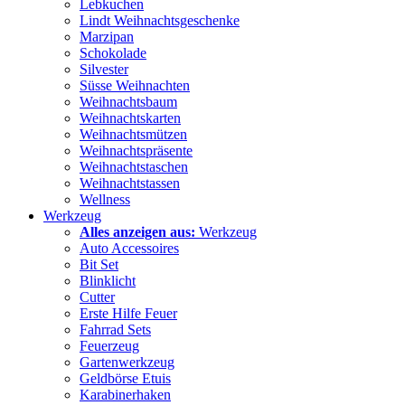
Lebkuchen
Lindt Weihnachtsgeschenke
Marzipan
Schokolade
Silvester
Süsse Weihnachten
Weihnachtsbaum
Weihnachtskarten
Weihnachtsmützen
Weihnachtspräsente
Weihnachtstaschen
Weihnachtstassen
Wellness
Werkzeug
Alles anzeigen aus:
Werkzeug
Auto Accessoires
Bit Set
Blinklicht
Cutter
Erste Hilfe Feuer
Fahrrad Sets
Feuerzeug
Gartenwerkzeug
Geldbörse Etuis
Karabinerhaken