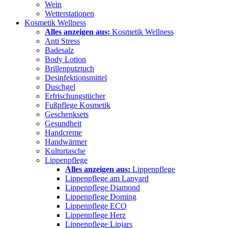
Wein
Wetterstationen
Kosmetik Wellness
Alles anzeigen aus:
Kosmetik Wellness
Anti Stress
Badesalz
Body Lotion
Brillenputztuch
Desinfektionsmittel
Duschgel
Erfrischungstücher
Fußpflege Kosmetik
Geschenksets
Gesundheit
Handcreme
Handwärmer
Kulturtasche
Lippenpflege
Alles anzeigen aus:
Lippenpflege
Lippenpflege am Lanyard
Lippenpflege Diamond
Lippenpflege Doming
Lippenpflege ECO
Lippenpflege Herz
Lippenpflege Lipjars