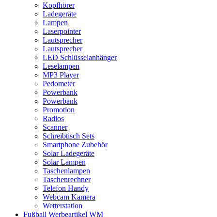
Kopfhörer
Ladegeräte
Lampen
Laserpointer
Lautsprecher
Lautsprecher
LED Schlüsselanhänger
Leselampen
MP3 Player
Pedometer
Powerbank
Powerbank
Promotion
Radios
Scanner
Schreibtisch Sets
Smartphone Zubehör
Solar Ladegeräte
Solar Lampen
Taschenlampen
Taschenrechner
Telefon Handy
Webcam Kamera
Wetterstation
Fußball Werbeartikel WM