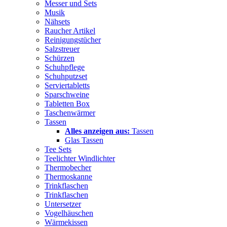
Messer und Sets
Musik
Nähsets
Raucher Artikel
Reinigungstücher
Salzstreuer
Schürzen
Schuhpflege
Schuhputzset
Serviertabletts
Sparschweine
Tabletten Box
Taschenwärmer
Tassen
Alles anzeigen aus:
Tassen
Glas Tassen
Tee Sets
Teelichter Windlichter
Thermobecher
Thermoskanne
Trinkflaschen
Trinkflaschen
Untersetzer
Vogelhäuschen
Wärmekissen