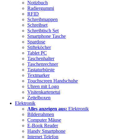
Notizbuch
Radiergummi
RFID
Schreibmappen
Schreibset
Schreibtisch Set
Smartphone Tasche
Spardose
Stifteköcher
Tablet PC
Taschenhalter
Taschenrechner
Tastaturbürste
Textmarker
Touchscreen Handschuhe
Uhren mit Logo
Visitenkartenetui
Zettelboxen
Elektronik
Alles anzeigen aus:
Elektronik
Bilderrahmen
Computer Mäuse
E-Book Reader
Handy Smartphone
Internet Telefon