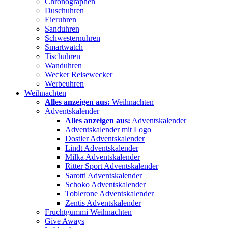
Chronographen
Duschuhren
Eieruhren
Sanduhren
Schwesternuhren
Smartwatch
Tischuhren
Wanduhren
Wecker Reisewecker
Werbeuhren
Weihnachten
Alles anzeigen aus:
Weihnachten
Adventskalender
Alles anzeigen aus:
Adventskalender
Adventskalender mit Logo
Dostler Adventskalender
Lindt Adventskalender
Milka Adventskalender
Ritter Sport Adventskalender
Sarotti Adventskalender
Schoko Adventskalender
Toblerone Adventskalender
Zentis Adventskalender
Fruchtgummi Weihnachten
Give Aways