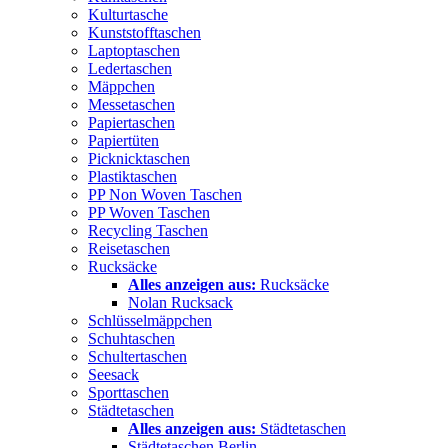
Kulturtasche
Kunststofftaschen
Laptoptaschen
Ledertaschen
Mäppchen
Messetaschen
Papiertaschen
Papiertüten
Picknicktaschen
Plastiktaschen
PP Non Woven Taschen
PP Woven Taschen
Recycling Taschen
Reisetaschen
Rucksäcke
Alles anzeigen aus:
Rucksäcke
Nolan Rucksack
Schlüsselmäppchen
Schuhtaschen
Schultertaschen
Seesack
Sporttaschen
Städtetaschen
Alles anzeigen aus:
Städtetaschen
Städtetaschen Berlin