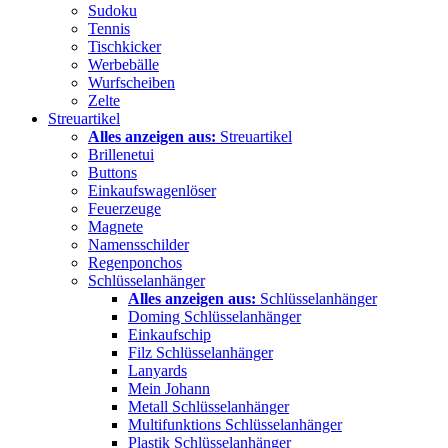
Sudoku
Tennis
Tischkicker
Werbebälle
Wurfscheiben
Zelte
Streuartikel
Alles anzeigen aus:
Streuartikel
Brillenetui
Buttons
Einkaufswagenlöser
Feuerzeuge
Magnete
Namensschilder
Regenponchos
Schlüsselanhänger
Alles anzeigen aus:
Schlüsselanhänger
Doming Schlüsselanhänger
Einkaufschip
Filz Schlüsselanhänger
Lanyards
Mein Johann
Metall Schlüsselanhänger
Multifunktions Schlüsselanhänger
Plastik Schlüsselanhänger