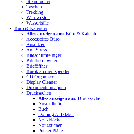
Strandtücher
Taschen
Trekking
Warnwesten
Wasserbälle
Büro & Kalender
Alles anzeigen aus:
Büro & Kalender
Accessoires Büro
Anspitzer
Anti Stress
Bildschirmreiniger
Briefbeschwerer
Brieföffner
Büroklammernspender
CD Organizer
Display Cleaner
Dokumentenmappen
Drucksachen
Alles anzeigen aus:
Drucksachen
Ausmalhefte
Buch
Doming Aufkleber
Notizblöcke
Notizbücher
Pocket Pläne