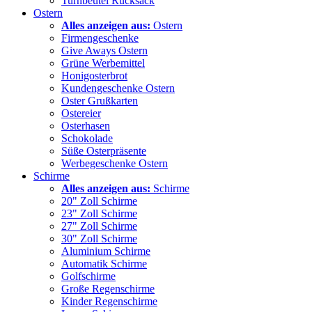
Turnbeutel Rucksack
Ostern
Alles anzeigen aus:
Ostern
Firmengeschenke
Give Aways Ostern
Grüne Werbemittel
Honigosterbrot
Kundengeschenke Ostern
Oster Grußkarten
Ostereier
Osterhasen
Schokolade
Süße Osterpräsente
Werbegeschenke Ostern
Schirme
Alles anzeigen aus:
Schirme
20" Zoll Schirme
23" Zoll Schirme
27" Zoll Schirme
30" Zoll Schirme
Aluminium Schirme
Automatik Schirme
Golfschirme
Große Regenschirme
Kinder Regenschirme