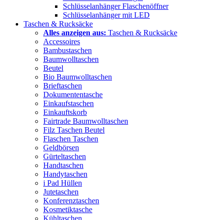
Schlüsselanhänger Flaschenöffner
Schlüsselanhänger mit LED
Taschen & Rucksäcke
Alles anzeigen aus:
Taschen & Rucksäcke
Accessoires
Bambustaschen
Baumwolltaschen
Beutel
Bio Baumwolltaschen
Brieftaschen
Dokumententasche
Einkaufstaschen
Einkauftskorb
Fairtrade Baumwolltaschen
Filz Taschen Beutel
Flaschen Taschen
Geldbörsen
Gürteltaschen
Handtaschen
Handytaschen
i Pad Hüllen
Jutetaschen
Konferenztaschen
Kosmetiktasche
Kühltaschen