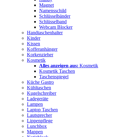
Magnet
Namensschild
Schlüsselbänder
Schlüsselband
Webcam Blocker
Handtaschenhalter
Kinder
Kissen
Kofferanhänger
Korkenzieher
Kosmetik
Alles anzeigen aus:
Kosmetik
Kosmetik Taschen
Taschenspiegel
Küche Gastro
Kühltaschen
Kugelschreiber
Ladegeräte
Lampen
Laptop Taschen
Lautsprecher
Lippenpflege
Lunchbox
Mappen