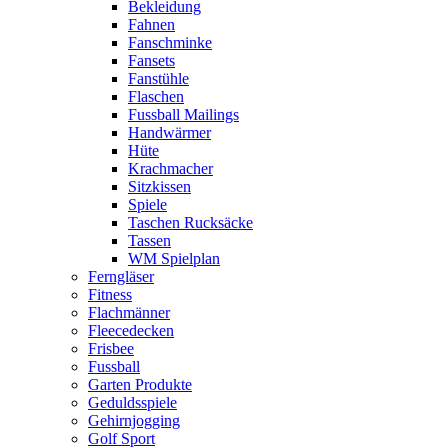
Bekleidung
Fahnen
Fanschminke
Fansets
Fanstühle
Flaschen
Fussball Mailings
Handwärmer
Hüte
Krachmacher
Sitzkissen
Spiele
Taschen Rucksäcke
Tassen
WM Spielplan
Ferngläser
Fitness
Flachmänner
Fleecedecken
Frisbee
Fussball
Garten Produkte
Geduldsspiele
Gehirnjogging
Golf Sport