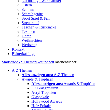
Nachhaltige Werbeartikel
Ostern
Schirme
Schreibgeräte
Sport Spiel & Fan
Streuartikel
Taschen & Rucksäcke
Textilien
Uhren
Weihnachten
Werkzeug
Kontakt
Blätterkataloge
Startseite
A-Z Themen
Gesundheit
Taschentücher
A-Z Themen
Alles anzeigen aus:
A-Z Themen
Awards & Trophäen
Alles anzeigen aus:
Awards & Trophäen
3D Glasgravuren
Acryl Trophäen
Glaspokale
Hollywood Awards
Holz Pokale