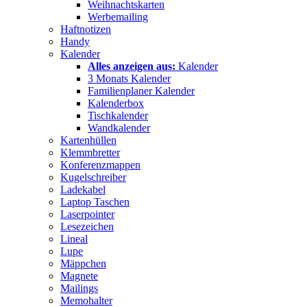
Weihnachtskarten
Werbemailing
Haftnotizen
Handy
Kalender
Alles anzeigen aus:
Kalender
3 Monats Kalender
Familienplaner Kalender
Kalenderbox
Tischkalender
Wandkalender
Kartenhüllen
Klemmbretter
Konferenzmappen
Kugelschreiber
Ladekabel
Laptop Taschen
Laserpointer
Lesezeichen
Lineal
Lupe
Mäppchen
Magnete
Mailings
Memohalter