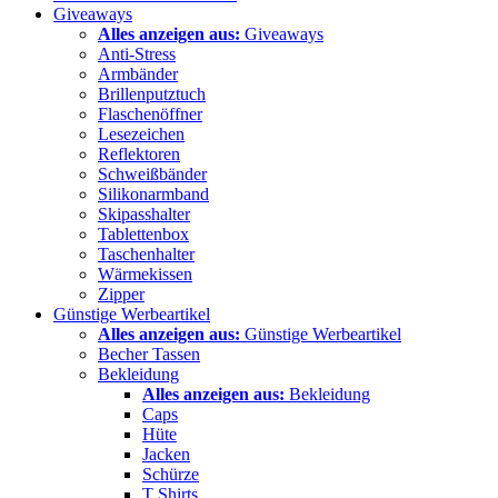
Giveaways
Alles anzeigen aus:
Giveaways
Anti-Stress
Armbänder
Brillenputztuch
Flaschenöffner
Lesezeichen
Reflektoren
Schweißbänder
Silikonarmband
Skipasshalter
Tablettenbox
Taschenhalter
Wärmekissen
Zipper
Günstige Werbeartikel
Alles anzeigen aus:
Günstige Werbeartikel
Becher Tassen
Bekleidung
Alles anzeigen aus:
Bekleidung
Caps
Hüte
Jacken
Schürze
T Shirts