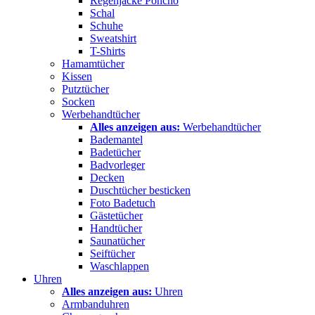
Regenjacke Poncho
Schal
Schuhe
Sweatshirt
T-Shirts
Hamamtücher
Kissen
Putztücher
Socken
Werbehandtücher
Alles anzeigen aus:
Werbehandtücher
Bademantel
Badetücher
Badvorleger
Decken
Duschtücher besticken
Foto Badetuch
Gästetücher
Handtücher
Saunatücher
Seiftücher
Waschlappen
Uhren
Alles anzeigen aus:
Uhren
Armbanduhren