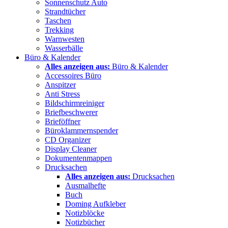
Sonnenschutz Auto
Strandtücher
Taschen
Trekking
Warnwesten
Wasserbälle
Büro & Kalender
Alles anzeigen aus:
Büro & Kalender
Accessoires Büro
Anspitzer
Anti Stress
Bildschirmreiniger
Briefbeschwerer
Brieföffner
Büroklammernspender
CD Organizer
Display Cleaner
Dokumentenmappen
Drucksachen
Alles anzeigen aus:
Drucksachen
Ausmalhefte
Buch
Doming Aufkleber
Notizblöcke
Notizbücher