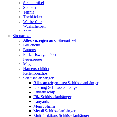
Strandartikel
Sudoku
Tennis
Tischkicker
Werbebälle
Wurfscheiben
Zelte
Streuartikel
Alles anzeigen aus:
Streuartikel
Brillenetui
Buttons
Einkaufswagenlöser
Feuerzeuge
Magnete
Namensschilder
Regenponchos
Schlüsselanhänger
Alles anzeigen aus:
Schlüsselanhänger
Doming Schlüsselanhänger
Einkaufschip
Filz Schlüsselanhänger
Lanyards
Mein Johann
Metall Schlüsselanhänger
Multifunktions Schlüsselanhänger