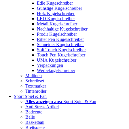
Edle Kugeschreiber
Günstige Kugelschreiber
Holz Kugelschreiber
LED Kugelschreiber
Metall Kugelschreiber
Nachhaltige Kugelschreiber
Prodir Kugelschreiber
Ritter Pen Kugelschreiber
Schneider Kugelschreiber
Soft Touch Kugelschreiber
Touch Pen Kugelschreiber
UMA Kugelschreiber
Verpackungen
Werbekugelschreiber
Multipen
Schreibset
Textmarker
Tintenroller
Sport Spiel & Fan
Alles anzeigen aus:
Sport Spiel & Fan
Anti Stress Artikel
Badeente
Bälle
Basketball
Brettspiele