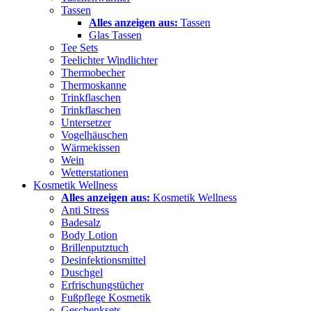
Tassen
Alles anzeigen aus:
Tassen
Glas Tassen
Tee Sets
Teelichter Windlichter
Thermobecher
Thermoskanne
Trinkflaschen
Trinkflaschen
Untersetzer
Vogelhäuschen
Wärmekissen
Wein
Wetterstationen
Kosmetik Wellness
Alles anzeigen aus:
Kosmetik Wellness
Anti Stress
Badesalz
Body Lotion
Brillenputztuch
Desinfektionsmittel
Duschgel
Erfrischungstücher
Fußpflege Kosmetik
Geschenksets