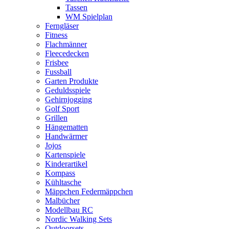
Tassen
WM Spielplan
Ferngläser
Fitness
Flachmänner
Fleecedecken
Frisbee
Fussball
Garten Produkte
Geduldsspiele
Gehirnjogging
Golf Sport
Grillen
Hängematten
Handwärmer
Jojos
Kartenspiele
Kinderartikel
Kompass
Kühltasche
Mäppchen Federmäppchen
Malbücher
Modellbau RC
Nordic Walking Sets
Outdoorsets