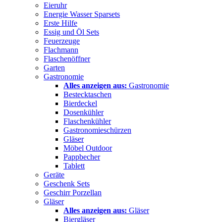
Eieruhr
Energie Wasser Sparsets
Erste Hilfe
Essig und Öl Sets
Feuerzeuge
Flachmann
Flaschenöffner
Garten
Gastronomie
Alles anzeigen aus:
Gastronomie
Bestecktaschen
Bierdeckel
Dosenkühler
Flaschenkühler
Gastronomieschürzen
Gläser
Möbel Outdoor
Pappbecher
Tablett
Geräte
Geschenk Sets
Geschirr Porzellan
Gläser
Alles anzeigen aus:
Gläser
Biergläser