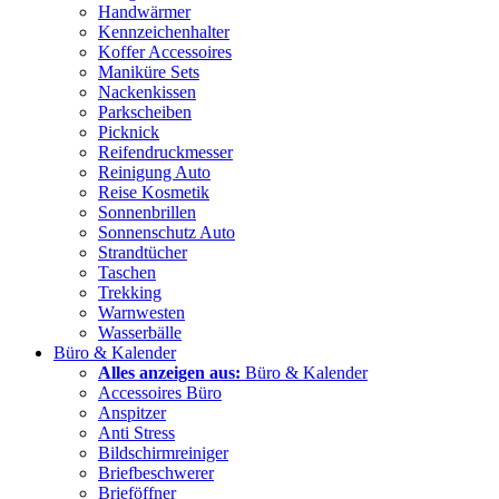
Handwärmer
Kennzeichenhalter
Koffer Accessoires
Maniküre Sets
Nackenkissen
Parkscheiben
Picknick
Reifendruckmesser
Reinigung Auto
Reise Kosmetik
Sonnenbrillen
Sonnenschutz Auto
Strandtücher
Taschen
Trekking
Warnwesten
Wasserbälle
Büro & Kalender
Alles anzeigen aus:
Büro & Kalender
Accessoires Büro
Anspitzer
Anti Stress
Bildschirmreiniger
Briefbeschwerer
Brieföffner