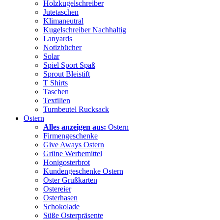
Holzkugelschreiber
Jutetaschen
Klimaneutral
Kugelschreiber Nachhaltig
Lanyards
Notizbücher
Solar
Spiel Sport Spaß
Sprout Bleistift
T Shirts
Taschen
Textilien
Turnbeutel Rucksack
Ostern
Alles anzeigen aus:
Ostern
Firmengeschenke
Give Aways Ostern
Grüne Werbemittel
Honigosterbrot
Kundengeschenke Ostern
Oster Grußkarten
Ostereier
Osterhasen
Schokolade
Süße Osterpräsente