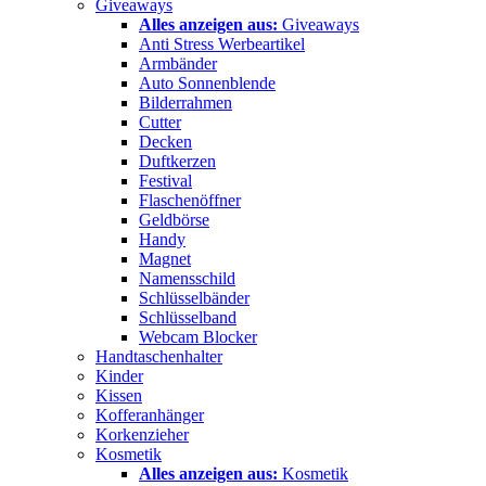
Giveaways
Alles anzeigen aus:
Giveaways
Anti Stress Werbeartikel
Armbänder
Auto Sonnenblende
Bilderrahmen
Cutter
Decken
Duftkerzen
Festival
Flaschenöffner
Geldbörse
Handy
Magnet
Namensschild
Schlüsselbänder
Schlüsselband
Webcam Blocker
Handtaschenhalter
Kinder
Kissen
Kofferanhänger
Korkenzieher
Kosmetik
Alles anzeigen aus:
Kosmetik