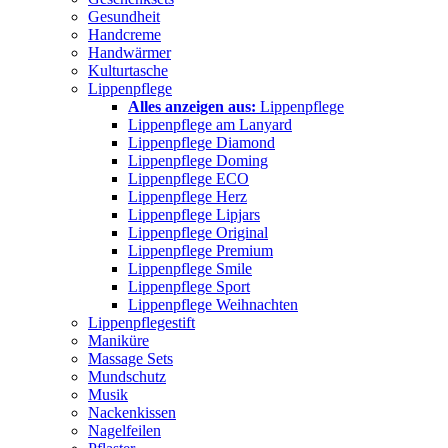
Gesundheit
Handcreme
Handwärmer
Kulturtasche
Lippenpflege
Alles anzeigen aus:
Lippenpflege
Lippenpflege am Lanyard
Lippenpflege Diamond
Lippenpflege Doming
Lippenpflege ECO
Lippenpflege Herz
Lippenpflege Lipjars
Lippenpflege Original
Lippenpflege Premium
Lippenpflege Smile
Lippenpflege Sport
Lippenpflege Weihnachten
Lippenpflegestift
Maniküre
Massage Sets
Mundschutz
Musik
Nackenkissen
Nagelfeilen