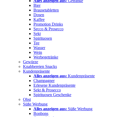
Alles anzeigen aus:
Getränke
Bier
Brausetabletten
Dosen
Kaffee
Promotion Drinks
Secco & Prosecco
Sekt
Spirituosen
Tee
Wasser
Wein
Werbegetränke
Gewürze
Knabbereien Snacks
Kundenpräsente
Alles anzeigen aus:
Kundenpräsente
Champagner
Erlesene Kundenpräsente
Sekt & Prosecco
Spirituosen Geschenke
Obst
Süße Werbung
Alles anzeigen aus:
Süße Werbung
Bonbons