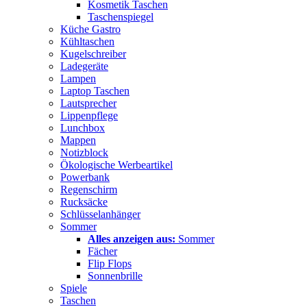
Kosmetik Taschen
Taschenspiegel
Küche Gastro
Kühltaschen
Kugelschreiber
Ladegeräte
Lampen
Laptop Taschen
Lautsprecher
Lippenpflege
Lunchbox
Mappen
Notizblock
Ökologische Werbeartikel
Powerbank
Regenschirm
Rucksäcke
Schlüsselanhänger
Sommer
Alles anzeigen aus:
Sommer
Fächer
Flip Flops
Sonnenbrille
Spiele
Taschen