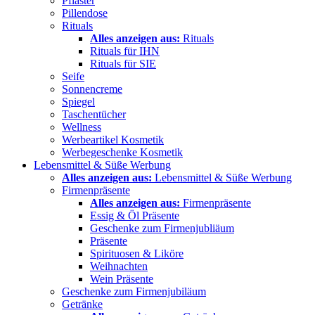
Pflaster
Pillendose
Rituals
Alles anzeigen aus:
Rituals
Rituals für IHN
Rituals für SIE
Seife
Sonnencreme
Spiegel
Taschentücher
Wellness
Werbeartikel Kosmetik
Werbegeschenke Kosmetik
Lebensmittel & Süße Werbung
Alles anzeigen aus:
Lebensmittel & Süße Werbung
Firmenpräsente
Alles anzeigen aus:
Firmenpräsente
Essig & Öl Präsente
Geschenke zum Firmenjubliäum
Präsente
Spirituosen & Liköre
Weihnachten
Wein Präsente
Geschenke zum Firmenjubiläum
Getränke