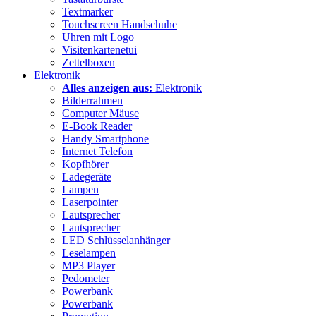
Textmarker
Touchscreen Handschuhe
Uhren mit Logo
Visitenkartenetui
Zettelboxen
Elektronik
Alles anzeigen aus:
Elektronik
Bilderrahmen
Computer Mäuse
E-Book Reader
Handy Smartphone
Internet Telefon
Kopfhörer
Ladegeräte
Lampen
Laserpointer
Lautsprecher
Lautsprecher
LED Schlüsselanhänger
Leselampen
MP3 Player
Pedometer
Powerbank
Powerbank