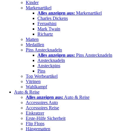
Kinder
Markenartikel
Alles anzeigen aus:
Markenartikel
Charles Dickens
Ferraghini
Mark Twain
Richartz
Matten
Medaillen
Pins Anstecknadeln
Alles anzeigen aus:
Pins Anstecknadeln
Anstecknadeln
Ansteckpins
Pins
Top Werbeartikel
Vitrinen
Wahlkampf
Auto & Reise
Alles anzeigen aus:
Auto & Reise
Accessoires Auto
Accessoires Reise
Eiskratzer
Erste-Hilfe Sicherheit
Flip Flops
Hängematten