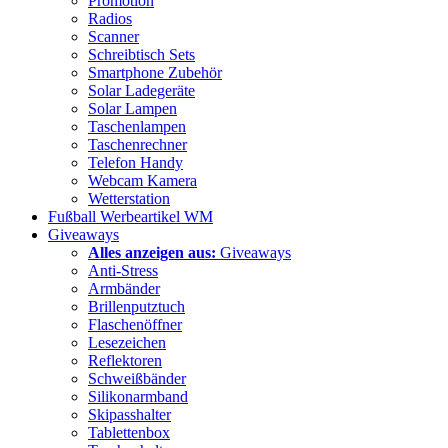
Promotion
Radios
Scanner
Schreibtisch Sets
Smartphone Zubehör
Solar Ladegeräte
Solar Lampen
Taschenlampen
Taschenrechner
Telefon Handy
Webcam Kamera
Wetterstation
Fußball Werbeartikel WM
Giveaways
Alles anzeigen aus:
Giveaways
Anti-Stress
Armbänder
Brillenputztuch
Flaschenöffner
Lesezeichen
Reflektoren
Schweißbänder
Silikonarmband
Skipasshalter
Tablettenbox