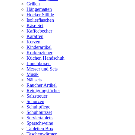
Grillen
Hängematten
Hocker Stühle
Isolierflaschen
Käse Set
Kaffeebecher
Karaffen
Kerzen
Kinderartikel
Korkenzieher
Küchen Handschuh
Lunchboxen
Messer und Sets
Musik
Nähsets
Raucher Artikel
Reinigungstücher
Salzstreuer
Schürzen
Schuhpflege
Schuhputzset
Serviertabletts
Sparschweine
Tabletten Box
Taschenwärmer