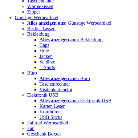
Taschenhalter
Wärmekissen
Zipper
Günstige Werbeartikel
Alles anzeigen aus:
Günstige Werbeartikel
Becher Tassen
Bekleidung
Alles anzeigen aus:
Bekleidung
Caps
Hüte
Jacken
Schürze
T Shirts
Büro
Alles anzeigen aus:
Büro
Taschenrechner
Visitenkartenetui
Elektronik USB
Alles anzeigen aus:
Elektronik USB
Karten Leser
Kopfhörer
USB Sticks
Fahrrad Werbeartikel
Fan
Geschenk Boxen