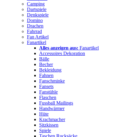
Camping
Dartspiele
Denkspiele
Domino
Drachen
Fahrrad
Fan Artikel
Fanartikel
Alles anzeigen aus:
Fanartikel
Accessoires Dekoration
Bälle
Becher
Bekleidung
Fahnen
Fanschminke
Fansets
Fanstühle
Flaschen
Fussball Mailings
Handwärmer
Hüte
Krachmacher
Sitzkissen
Spiele
Taschen Rucksäcke