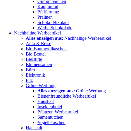
Gummibärchen
Kaugummi
Pfefferminz
Pralinen
Schoko Nikolaus
Werbe Schokolade
Nachhaltige Werbeartikel
Alles anzeigen aus:
Nachhaltige Werbeartikel
Auto & Reise
Bio Baumwolltaschen
Bio Beutel
Bleistifte
Blumensamen
Büro
Elektronik
Filz
Grüne Werbung
Alles anzeigen aus:
Grüne Werbung
Bienenfreundliche Werbeartikel
Haushalt
Insektenhotel
Pflanzen Werbeartikel
Samentütchen
Vogelhäuschen
Haushalt