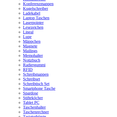
Konferenzmappen
Kugelschreiber
Ladekabel
Laptop Taschen
Laserpointer
Lesezeichen
Lineal
Lupe
Mäppchen
Magnete
Mailings
Memohalter
Notizbuch
Radiergummi
RFID
Schreibmappen
Schreibset
Schreibtisch Set
Smartphone Tasche
Spardose
Stifteköcher
Tablet PC
Taschenhalter
Taschenrechner
Tastaturbürste