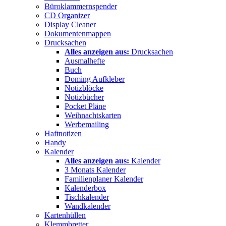
Büroklammernspender
CD Organizer
Display Cleaner
Dokumentenmappen
Drucksachen
Alles anzeigen aus:
Drucksachen
Ausmalhefte
Buch
Doming Aufkleber
Notizblöcke
Notizbücher
Pocket Pläne
Weihnachtskarten
Werbemailing
Haftnotizen
Handy
Kalender
Alles anzeigen aus:
Kalender
3 Monats Kalender
Familienplaner Kalender
Kalenderbox
Tischkalender
Wandkalender
Kartenhüllen
Klemmbretter