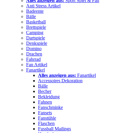
Alles anzeigen aus:
Sport Spiel & Fan
Anti Stress Artikel
Badeente
Bälle
Basketball
Brettspiele
Camping
Dartspiele
Denkspiele
Domino
Drachen
Fahrrad
Fan Artikel
Fanartikel
Alles anzeigen aus:
Fanartikel
Accessoires Dekoration
Bälle
Becher
Bekleidung
Fahnen
Fanschminke
Fansets
Fanstühle
Flaschen
Fussball Mailings