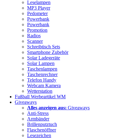
Leselampen
MP3 Player
Pedometer
Powerbank
Powerbank
Promotion
Radios
Scanner
Schreibtisch Sets
Smartphone Zubehör
Solar Ladegeräte
Solar Lampen
Taschenlampen
Taschenrechner
Telefon Handy
Webcam Kamera
Wetterstation
Fußball Werbeartikel WM
Giveaways
Alles anzeigen aus:
Giveaways
Anti-Stress
Armbänder
Brillenputztuch
Flaschenöffner
Lesezeichen