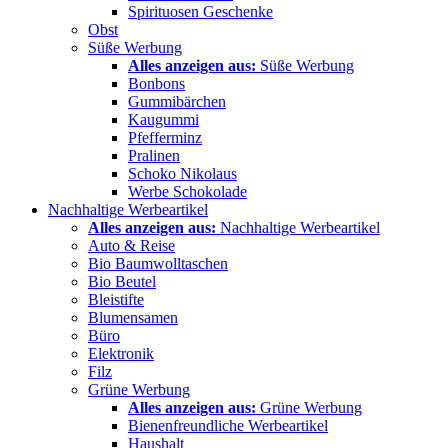
Spirituosen Geschenke
Obst
Süße Werbung
Alles anzeigen aus:
Süße Werbung
Bonbons
Gummibärchen
Kaugummi
Pfefferminz
Pralinen
Schoko Nikolaus
Werbe Schokolade
Nachhaltige Werbeartikel
Alles anzeigen aus:
Nachhaltige Werbeartikel
Auto & Reise
Bio Baumwolltaschen
Bio Beutel
Bleistifte
Blumensamen
Büro
Elektronik
Filz
Grüne Werbung
Alles anzeigen aus:
Grüne Werbung
Bienenfreundliche Werbeartikel
Haushalt