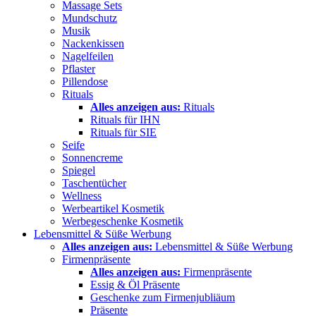
Massage Sets
Mundschutz
Musik
Nackenkissen
Nagelfeilen
Pflaster
Pillendose
Rituals
Alles anzeigen aus:
Rituals
Rituals für IHN
Rituals für SIE
Seife
Sonnencreme
Spiegel
Taschentücher
Wellness
Werbeartikel Kosmetik
Werbegeschenke Kosmetik
Lebensmittel & Süße Werbung
Alles anzeigen aus:
Lebensmittel & Süße Werbung
Firmenpräsente
Alles anzeigen aus:
Firmenpräsente
Essig & Öl Präsente
Geschenke zum Firmenjubliäum
Präsente