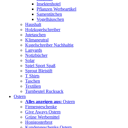
Insektenhotel
Pflanzen Werbeartikel
Samentütchen
Vogelhäuschen
Haushalt
Holzkugelschreiber
Jutetaschen
Klimaneutral
Kugelschreiber Nachhaltig
Lanyards
Notizbücher
Solar
Spiel Sport Spaß
Sprout Bleistift
T Shirts
Taschen
Textilien
Turnbeutel Rucksack
Ostern
Alles anzeigen aus:
Ostern
Firmengeschenke
Give Aways Ostern
Grüne Werbemittel
Honigosterbrot
Kundengeschenke Ostern