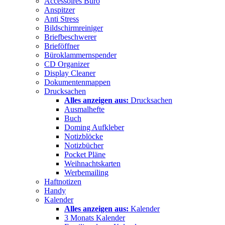
Accessoires Büro
Anspitzer
Anti Stress
Bildschirmreiniger
Briefbeschwerer
Brieföffner
Büroklammernspender
CD Organizer
Display Cleaner
Dokumentenmappen
Drucksachen
Alles anzeigen aus:
Drucksachen
Ausmalhefte
Buch
Doming Aufkleber
Notizblöcke
Notizbücher
Pocket Pläne
Weihnachtskarten
Werbemailing
Haftnotizen
Handy
Kalender
Alles anzeigen aus:
Kalender
3 Monats Kalender