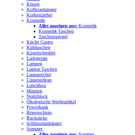
Kissen
Kofferanhänger
Korkenzieher
Kosmetik
Alles anzeigen aus:
Kosmetik
Kosmetik Taschen
Taschenspiegel
Küche Gastro
Kühltaschen
Kugelschreiber
Ladegeräte
Lampen
Laptop Taschen
Lautsprecher
Lippenpflege
Lunchbox
Mappen
Notizblock
Ökologische Werbeartikel
Powerbank
Regenschirm
Rucksäcke
Schlüsselanhänger
Sommer
Alles anzeigen aus:
Sommer