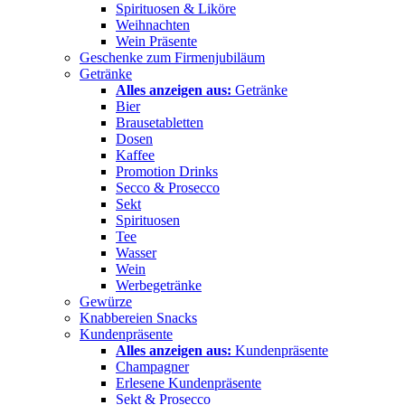
Spirituosen & Liköre
Weihnachten
Wein Präsente
Geschenke zum Firmenjubiläum
Getränke
Alles anzeigen aus:
Getränke
Bier
Brausetabletten
Dosen
Kaffee
Promotion Drinks
Secco & Prosecco
Sekt
Spirituosen
Tee
Wasser
Wein
Werbegetränke
Gewürze
Knabbereien Snacks
Kundenpräsente
Alles anzeigen aus:
Kundenpräsente
Champagner
Erlesene Kundenpräsente
Sekt & Prosecco