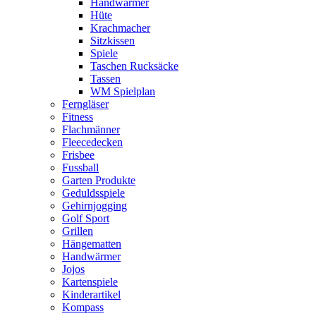
Handwärmer
Hüte
Krachmacher
Sitzkissen
Spiele
Taschen Rucksäcke
Tassen
WM Spielplan
Ferngläser
Fitness
Flachmänner
Fleecedecken
Frisbee
Fussball
Garten Produkte
Geduldsspiele
Gehirnjogging
Golf Sport
Grillen
Hängematten
Handwärmer
Jojos
Kartenspiele
Kinderartikel
Kompass