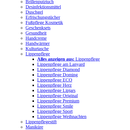
Brillenputztuch
Desinfektionsmittel
Duschgel
Erfrischungstücher
Fußpflege Kosmetik
Geschenksets
Gesundheit
Handcreme
Handwärmer
Kulturtasche
Lippenpflege
Alles anzeigen aus:
Lippenpflege
Lippenpflege am Lanyard
Lippenpflege Diamond
Lippenpflege Doming
Lippenpflege ECO
Lippenpflege Herz
Lippenpflege Lipjars
Lippenpflege Original
Lippenpflege Premium
Lippenpflege Smile
Lippenpflege Sport
Lippenpflege Weihnachten
Lippenpflegestift
Maniküre