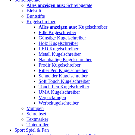
Alles anzeigen aus:
Schreibgeräte
Bleistift
Buntstifte
Kugelschreiber
Alles anzeigen aus:
Kugelschreiber
Edle Kugeschreiber
Günstige Kugelschreiber
Holz Kugelschreiber
LED Kugelschreiber
Metall Kugelschreiber
Nachhaltige Kugelschreiber
Prodir Kugelschreiber
Ritter Pen Kugelschreiber
Schneider Kugelschreiber
Soft Touch Kugelschreiber
Touch Pen Kugelschreiber
UMA Kugelschreiber
Verpackungen
Werbekugelschreiber
Multipen
Schreibset
Textmarker
Tintenroller
Sport Spiel & Fan