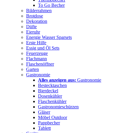
To Go Becher
Bilderrahmen
Brotdose
Dekoration
Düfte
Eieruhr
Energie Wasser Sparsets
Erste Hilfe
Essig und Öl Sets
Feuerzeuge
Flachmann
Flaschenöffner
Garten
Gastronomie
Alles anzeigen aus:
Gastronomie
Bestecktaschen
Bierdeckel
Dosenkühler
Flaschenkühler
Gastronomieschürzen
Gläser
Möbel Outdoor
Pappbecher
Tablett