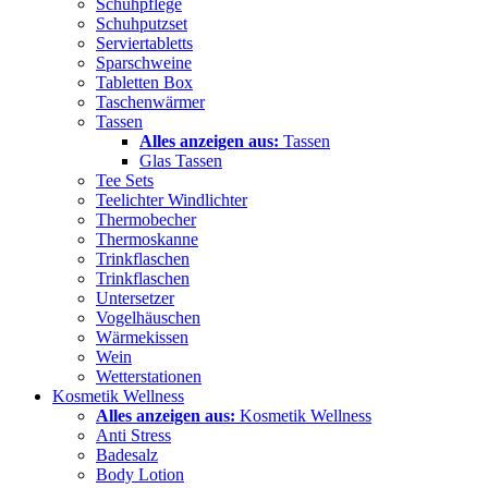
Schuhpflege
Schuhputzset
Serviertabletts
Sparschweine
Tabletten Box
Taschenwärmer
Tassen
Alles anzeigen aus:
Tassen
Glas Tassen
Tee Sets
Teelichter Windlichter
Thermobecher
Thermoskanne
Trinkflaschen
Trinkflaschen
Untersetzer
Vogelhäuschen
Wärmekissen
Wein
Wetterstationen
Kosmetik Wellness
Alles anzeigen aus:
Kosmetik Wellness
Anti Stress
Badesalz
Body Lotion