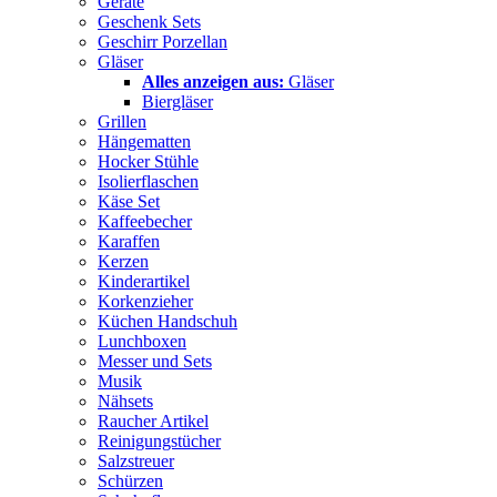
Geräte
Geschenk Sets
Geschirr Porzellan
Gläser
Alles anzeigen aus:
Gläser
Biergläser
Grillen
Hängematten
Hocker Stühle
Isolierflaschen
Käse Set
Kaffeebecher
Karaffen
Kerzen
Kinderartikel
Korkenzieher
Küchen Handschuh
Lunchboxen
Messer und Sets
Musik
Nähsets
Raucher Artikel
Reinigungstücher
Salzstreuer
Schürzen