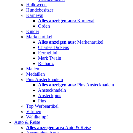
Halloween
Hundebesitzer
Karneval
Alles anzeigen aus:
Karneval
Orden
Kinder
Markenartikel
Alles anzeigen aus:
Markenartikel
Charles Dickens
Ferraghini
Mark Twain
Richartz
Matten
Medaillen
Pins Anstecknadeln
Alles anzeigen aus:
Pins Anstecknadeln
Anstecknadeln
Ansteckpins
Pins
Top Werbeartikel
Vitrinen
Wahlkampf
Auto & Reise
Alles anzeigen aus:
Auto & Reise
Accessoires Auto