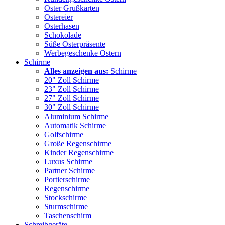
Oster Grußkarten
Ostereier
Osterhasen
Schokolade
Süße Osterpräsente
Werbegeschenke Ostern
Schirme
Alles anzeigen aus:
Schirme
20" Zoll Schirme
23" Zoll Schirme
27" Zoll Schirme
30" Zoll Schirme
Aluminium Schirme
Automatik Schirme
Golfschirme
Große Regenschirme
Kinder Regenschirme
Luxus Schirme
Partner Schirme
Portierschirme
Regenschirme
Stockschirme
Sturmschirme
Taschenschirm
Schreibgeräte