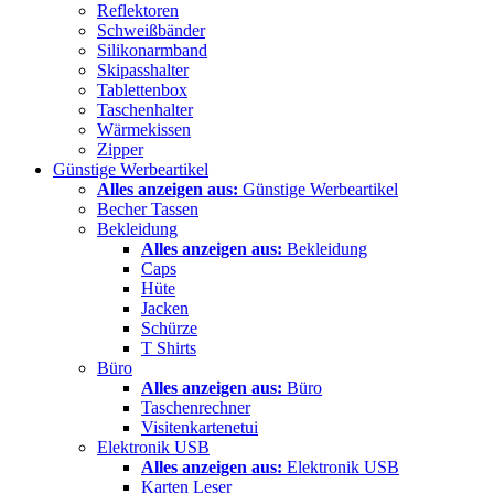
Reflektoren
Schweißbänder
Silikonarmband
Skipasshalter
Tablettenbox
Taschenhalter
Wärmekissen
Zipper
Günstige Werbeartikel
Alles anzeigen aus:
Günstige Werbeartikel
Becher Tassen
Bekleidung
Alles anzeigen aus:
Bekleidung
Caps
Hüte
Jacken
Schürze
T Shirts
Büro
Alles anzeigen aus:
Büro
Taschenrechner
Visitenkartenetui
Elektronik USB
Alles anzeigen aus:
Elektronik USB
Karten Leser