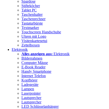
Spardose
Stifteköcher
Tablet PC
Taschenhalter
Taschenrechner
Tastaturbürste
Textmarker
Touchscreen Handschuhe
Uhren mit Logo
Visitenkartenetui
Zettelboxen
Elektronik
Alles anzeigen aus:
Elektronik
Bilderrahmen
Computer Mäuse
E-Book Reader
Handy Smartphone
Internet Telefon
Kopfhörer
Ladegeräte
Lampen
Laserpointer
Lautsprecher
Lautsprecher
LED Schlüsselanhänger