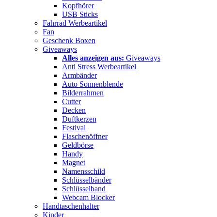
Kopfhörer
USB Sticks
Fahrrad Werbeartikel
Fan
Geschenk Boxen
Giveaways
Alles anzeigen aus:
Giveaways
Anti Stress Werbeartikel
Armbänder
Auto Sonnenblende
Bilderrahmen
Cutter
Decken
Duftkerzen
Festival
Flaschenöffner
Geldbörse
Handy
Magnet
Namensschild
Schlüsselbänder
Schlüsselband
Webcam Blocker
Handtaschenhalter
Kinder