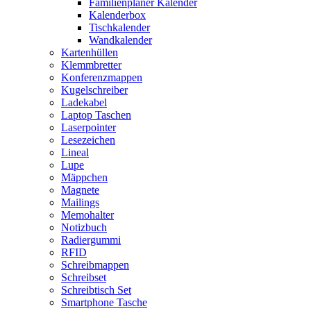
Familienplaner Kalender
Kalenderbox
Tischkalender
Wandkalender
Kartenhüllen
Klemmbretter
Konferenzmappen
Kugelschreiber
Ladekabel
Laptop Taschen
Laserpointer
Lesezeichen
Lineal
Lupe
Mäppchen
Magnete
Mailings
Memohalter
Notizbuch
Radiergummi
RFID
Schreibmappen
Schreibset
Schreibtisch Set
Smartphone Tasche