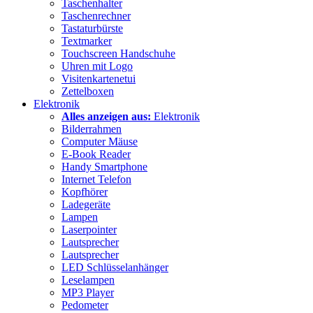
Taschenhalter
Taschenrechner
Tastaturbürste
Textmarker
Touchscreen Handschuhe
Uhren mit Logo
Visitenkartenetui
Zettelboxen
Elektronik
Alles anzeigen aus:
Elektronik
Bilderrahmen
Computer Mäuse
E-Book Reader
Handy Smartphone
Internet Telefon
Kopfhörer
Ladegeräte
Lampen
Laserpointer
Lautsprecher
Lautsprecher
LED Schlüsselanhänger
Leselampen
MP3 Player
Pedometer