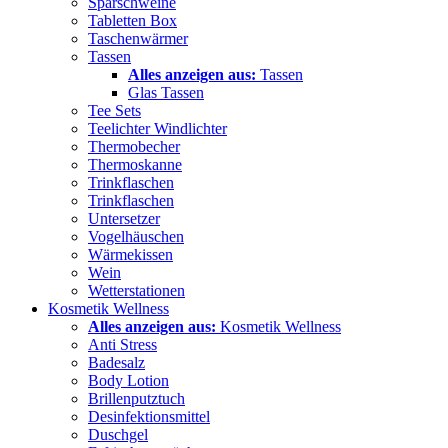
Sparschweine
Tabletten Box
Taschenwärmer
Tassen
Alles anzeigen aus:
Tassen
Glas Tassen
Tee Sets
Teelichter Windlichter
Thermobecher
Thermoskanne
Trinkflaschen
Trinkflaschen
Untersetzer
Vogelhäuschen
Wärmekissen
Wein
Wetterstationen
Kosmetik Wellness
Alles anzeigen aus:
Kosmetik Wellness
Anti Stress
Badesalz
Body Lotion
Brillenputztuch
Desinfektionsmittel
Duschgel