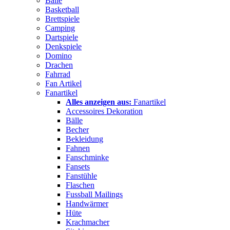
Bälle
Basketball
Brettspiele
Camping
Dartspiele
Denkspiele
Domino
Drachen
Fahrrad
Fan Artikel
Fanartikel
Alles anzeigen aus:
Fanartikel
Accessoires Dekoration
Bälle
Becher
Bekleidung
Fahnen
Fanschminke
Fansets
Fanstühle
Flaschen
Fussball Mailings
Handwärmer
Hüte
Krachmacher