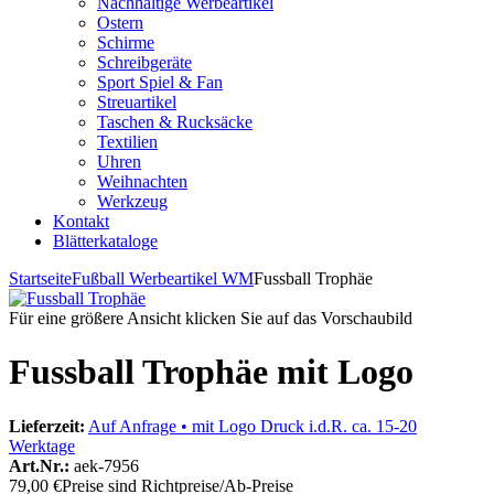
Nachhaltige Werbeartikel
Ostern
Schirme
Schreibgeräte
Sport Spiel & Fan
Streuartikel
Taschen & Rucksäcke
Textilien
Uhren
Weihnachten
Werkzeug
Kontakt
Blätterkataloge
Startseite
Fußball Werbeartikel WM
Fussball Trophäe
Für eine größere Ansicht klicken Sie auf das Vorschaubild
Fussball Trophäe mit Logo
Lieferzeit:
Auf Anfrage • mit Logo Druck i.d.R. ca. 15-20
Werktage
Art.Nr.:
aek-7956
79,00 €
Preise sind Richtpreise/Ab-Preise