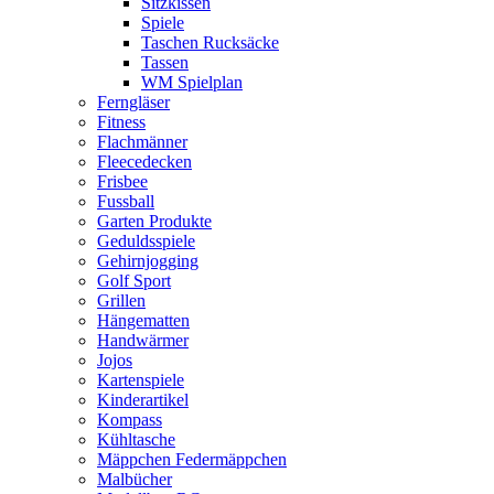
Sitzkissen
Spiele
Taschen Rucksäcke
Tassen
WM Spielplan
Ferngläser
Fitness
Flachmänner
Fleecedecken
Frisbee
Fussball
Garten Produkte
Geduldsspiele
Gehirnjogging
Golf Sport
Grillen
Hängematten
Handwärmer
Jojos
Kartenspiele
Kinderartikel
Kompass
Kühltasche
Mäppchen Federmäppchen
Malbücher