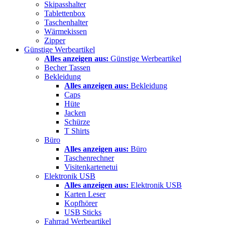
Skipasshalter
Tablettenbox
Taschenhalter
Wärmekissen
Zipper
Günstige Werbeartikel
Alles anzeigen aus:
Günstige Werbeartikel
Becher Tassen
Bekleidung
Alles anzeigen aus:
Bekleidung
Caps
Hüte
Jacken
Schürze
T Shirts
Büro
Alles anzeigen aus:
Büro
Taschenrechner
Visitenkartenetui
Elektronik USB
Alles anzeigen aus:
Elektronik USB
Karten Leser
Kopfhörer
USB Sticks
Fahrrad Werbeartikel