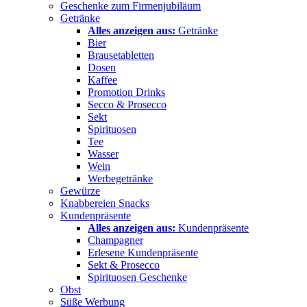
Geschenke zum Firmenjubiläum
Getränke
Alles anzeigen aus:
Getränke
Bier
Brausetabletten
Dosen
Kaffee
Promotion Drinks
Secco & Prosecco
Sekt
Spirituosen
Tee
Wasser
Wein
Werbegetränke
Gewürze
Knabbereien Snacks
Kundenpräsente
Alles anzeigen aus:
Kundenpräsente
Champagner
Erlesene Kundenpräsente
Sekt & Prosecco
Spirituosen Geschenke
Obst
Süße Werbung