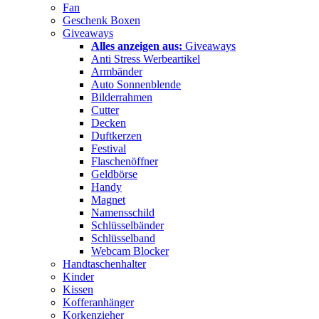
Fan
Geschenk Boxen
Giveaways
Alles anzeigen aus:
Giveaways
Anti Stress Werbeartikel
Armbänder
Auto Sonnenblende
Bilderrahmen
Cutter
Decken
Duftkerzen
Festival
Flaschenöffner
Geldbörse
Handy
Magnet
Namensschild
Schlüsselbänder
Schlüsselband
Webcam Blocker
Handtaschenhalter
Kinder
Kissen
Kofferanhänger
Korkenzieher