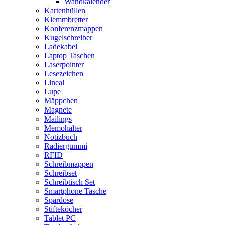
Wandkalender
Kartenhüllen
Klemmbretter
Konferenzmappen
Kugelschreiber
Ladekabel
Laptop Taschen
Laserpointer
Lesezeichen
Lineal
Lupe
Mäppchen
Magnete
Mailings
Memohalter
Notizbuch
Radiergummi
RFID
Schreibmappen
Schreibset
Schreibtisch Set
Smartphone Tasche
Spardose
Stifteköcher
Tablet PC