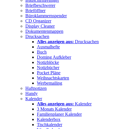
Bildschirmreiniger
Briefbeschwerer
Brieföffner
Büroklammernspender
CD Organizer
Display Cleaner
Dokumentenmappen
Drucksachen
Alles anzeigen aus:
Drucksachen
Ausmalhefte
Buch
Doming Aufkleber
Notizblöcke
Notizbücher
Pocket Pläne
Weihnachtskarten
Werbemailing
Haftnotizen
Handy
Kalender
Alles anzeigen aus:
Kalender
3 Monats Kalender
Familienplaner Kalender
Kalenderbox
Tischkalender