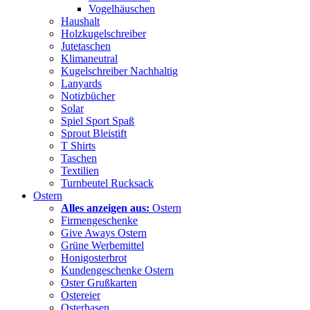
Vogelhäuschen
Haushalt
Holzkugelschreiber
Jutetaschen
Klimaneutral
Kugelschreiber Nachhaltig
Lanyards
Notizbücher
Solar
Spiel Sport Spaß
Sprout Bleistift
T Shirts
Taschen
Textilien
Turnbeutel Rucksack
Ostern
Alles anzeigen aus:
Ostern
Firmengeschenke
Give Aways Ostern
Grüne Werbemittel
Honigosterbrot
Kundengeschenke Ostern
Oster Grußkarten
Ostereier
Osterhasen