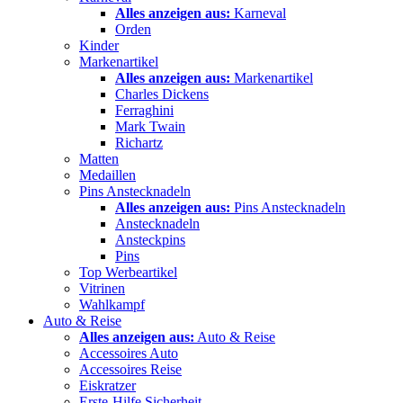
Alles anzeigen aus:
Karneval
Orden
Kinder
Markenartikel
Alles anzeigen aus:
Markenartikel
Charles Dickens
Ferraghini
Mark Twain
Richartz
Matten
Medaillen
Pins Anstecknadeln
Alles anzeigen aus:
Pins Anstecknadeln
Anstecknadeln
Ansteckpins
Pins
Top Werbeartikel
Vitrinen
Wahlkampf
Auto & Reise
Alles anzeigen aus:
Auto & Reise
Accessoires Auto
Accessoires Reise
Eiskratzer
Erste-Hilfe Sicherheit