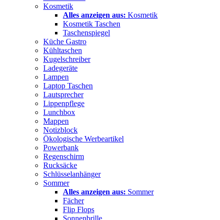
Kosmetik
Alles anzeigen aus:
Kosmetik
Kosmetik Taschen
Taschenspiegel
Küche Gastro
Kühltaschen
Kugelschreiber
Ladegeräte
Lampen
Laptop Taschen
Lautsprecher
Lippenpflege
Lunchbox
Mappen
Notizblock
Ökologische Werbeartikel
Powerbank
Regenschirm
Rucksäcke
Schlüsselanhänger
Sommer
Alles anzeigen aus:
Sommer
Fächer
Flip Flops
Sonnenbrille