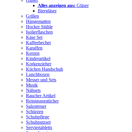
Gläser
Alles anzeigen aus:
Gläser
Biergläser
Grillen
Hängematten
Hocker Stühle
Isolierflaschen
Käse Set
Kaffeebecher
Karaffen
Kerzen
Kinderartikel
Korkenzieher
Küchen Handschuh
Lunchboxen
Messer und Sets
Musik
Nähsets
Raucher Artikel
Reinigungstücher
Salzstreuer
Schürzen
Schuhpflege
Schuhputzset
Serviertabletts