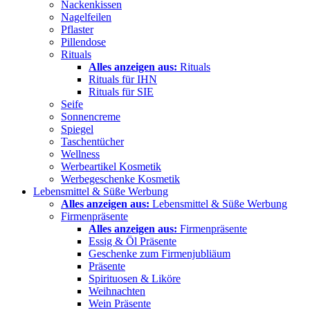
Nackenkissen
Nagelfeilen
Pflaster
Pillendose
Rituals
Alles anzeigen aus:
Rituals
Rituals für IHN
Rituals für SIE
Seife
Sonnencreme
Spiegel
Taschentücher
Wellness
Werbeartikel Kosmetik
Werbegeschenke Kosmetik
Lebensmittel & Süße Werbung
Alles anzeigen aus:
Lebensmittel & Süße Werbung
Firmenpräsente
Alles anzeigen aus:
Firmenpräsente
Essig & Öl Präsente
Geschenke zum Firmenjubliäum
Präsente
Spirituosen & Liköre
Weihnachten
Wein Präsente