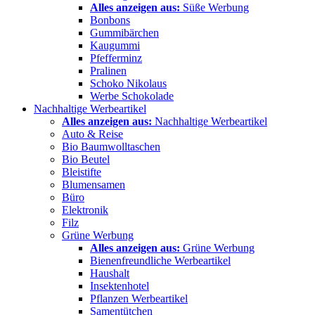
Alles anzeigen aus:
Süße Werbung
Bonbons
Gummibärchen
Kaugummi
Pfefferminz
Pralinen
Schoko Nikolaus
Werbe Schokolade
Nachhaltige Werbeartikel
Alles anzeigen aus:
Nachhaltige Werbeartikel
Auto & Reise
Bio Baumwolltaschen
Bio Beutel
Bleistifte
Blumensamen
Büro
Elektronik
Filz
Grüne Werbung
Alles anzeigen aus:
Grüne Werbung
Bienenfreundliche Werbeartikel
Haushalt
Insektenhotel
Pflanzen Werbeartikel
Samentütchen