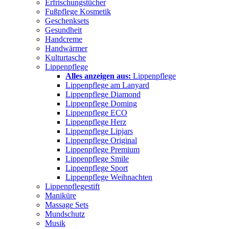
Erfrischungstücher
Fußpflege Kosmetik
Geschenksets
Gesundheit
Handcreme
Handwärmer
Kulturtasche
Lippenpflege
Alles anzeigen aus:
Lippenpflege
Lippenpflege am Lanyard
Lippenpflege Diamond
Lippenpflege Doming
Lippenpflege ECO
Lippenpflege Herz
Lippenpflege Lipjars
Lippenpflege Original
Lippenpflege Premium
Lippenpflege Smile
Lippenpflege Sport
Lippenpflege Weihnachten
Lippenpflegestift
Maniküre
Massage Sets
Mundschutz
Musik