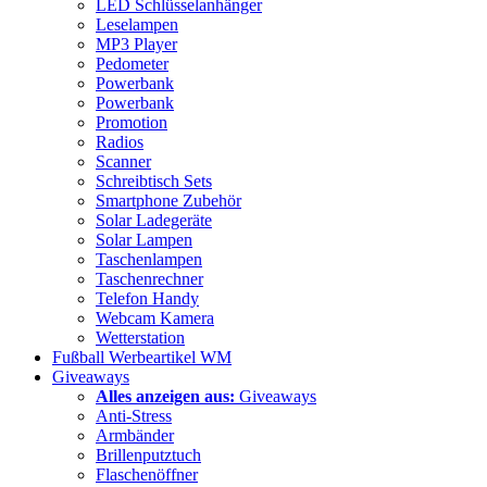
LED Schlüsselanhänger
Leselampen
MP3 Player
Pedometer
Powerbank
Powerbank
Promotion
Radios
Scanner
Schreibtisch Sets
Smartphone Zubehör
Solar Ladegeräte
Solar Lampen
Taschenlampen
Taschenrechner
Telefon Handy
Webcam Kamera
Wetterstation
Fußball Werbeartikel WM
Giveaways
Alles anzeigen aus:
Giveaways
Anti-Stress
Armbänder
Brillenputztuch
Flaschenöffner