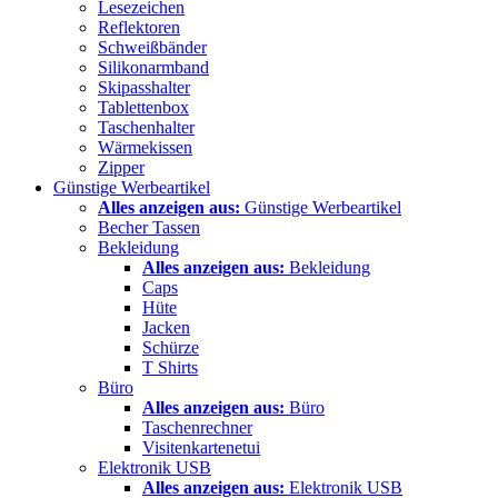
Lesezeichen
Reflektoren
Schweißbänder
Silikonarmband
Skipasshalter
Tablettenbox
Taschenhalter
Wärmekissen
Zipper
Günstige Werbeartikel
Alles anzeigen aus:
Günstige Werbeartikel
Becher Tassen
Bekleidung
Alles anzeigen aus:
Bekleidung
Caps
Hüte
Jacken
Schürze
T Shirts
Büro
Alles anzeigen aus:
Büro
Taschenrechner
Visitenkartenetui
Elektronik USB
Alles anzeigen aus:
Elektronik USB