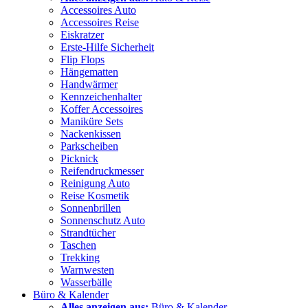
Accessoires Auto
Accessoires Reise
Eiskratzer
Erste-Hilfe Sicherheit
Flip Flops
Hängematten
Handwärmer
Kennzeichenhalter
Koffer Accessoires
Maniküre Sets
Nackenkissen
Parkscheiben
Picknick
Reifendruckmesser
Reinigung Auto
Reise Kosmetik
Sonnenbrillen
Sonnenschutz Auto
Strandtücher
Taschen
Trekking
Warnwesten
Wasserbälle
Büro & Kalender
Alles anzeigen aus:
Büro & Kalender