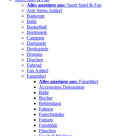
Alles anzeigen aus:
Sport Spiel & Fan
Anti Stress Artikel
Badeente
Bälle
Basketball
Brettspiele
Camping
Dartspiele
Denkspiele
Domino
Drachen
Fahrrad
Fan Artikel
Fanartikel
Alles anzeigen aus:
Fanartikel
Accessoires Dekoration
Bälle
Becher
Bekleidung
Fahnen
Fanschminke
Fansets
Fanstühle
Flaschen