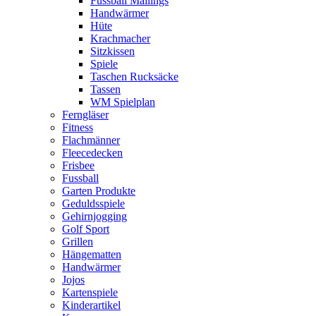
Fussball Mailings
Handwärmer
Hüte
Krachmacher
Sitzkissen
Spiele
Taschen Rucksäcke
Tassen
WM Spielplan
Ferngläser
Fitness
Flachmänner
Fleecedecken
Frisbee
Fussball
Garten Produkte
Geduldsspiele
Gehirnjogging
Golf Sport
Grillen
Hängematten
Handwärmer
Jojos
Kartenspiele
Kinderartikel