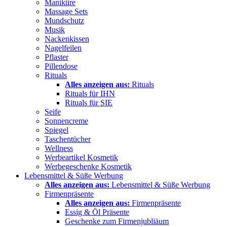
Maniküre
Massage Sets
Mundschutz
Musik
Nackenkissen
Nagelfeilen
Pflaster
Pillendose
Rituals
Alles anzeigen aus:
Rituals
Rituals für IHN
Rituals für SIE
Seife
Sonnencreme
Spiegel
Taschentücher
Wellness
Werbeartikel Kosmetik
Werbegeschenke Kosmetik
Lebensmittel & Süße Werbung
Alles anzeigen aus:
Lebensmittel & Süße Werbung
Firmenpräsente
Alles anzeigen aus:
Firmenpräsente
Essig & Öl Präsente
Geschenke zum Firmenjubliäum