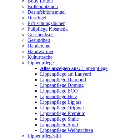
Body Lotion
Brillenputztuch
Desinfektionsmittel
Duschgel
Erfrischungstücher
Fußpflege Kosmetik
Geschenksets
Gesundheit
Handcreme
Handwärmer
Kulturtasche
Lippenpflege
Alles anzeigen aus:
Lippenpflege
Lippenpflege am Lanyard
Lippenpflege Diamond
Lippenpflege Doming
Lippenpflege ECO
Lippenpflege Herz
Lippenpflege Lipjars
Lippenpflege Original
Lippenpflege Premium
Lippenpflege Smile
Lippenpflege Sport
Lippenpflege Weihnachten
Lippenpflegestift