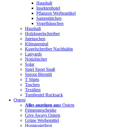
Haushalt
Insektenhotel
Pflanzen Werbeartikel
Samentütchen
Vogelhäuschen
Haushalt
Holzkugelschreiber
Jutetaschen
Klimaneutral
Kugelschreiber Nachhaltig
Lanyards
Notizbücher
Solar
Spiel Sport Spaß
Sprout Bleistift
T Shirts
Taschen
Textilien
Turnbeutel Rucksack
Ostern
Alles anzeigen aus:
Ostern
Firmengeschenke
Give Aways Ostern
Grüne Werbemittel
Honigosterbrot