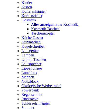
Kinder
Kissen
Kofferanhänger
Korkenzieher
Kosmetik
Alles anzeigen aus:
Kosmetik
Kosmetik Taschen
Taschenspiegel
Küche Gastro
Kühltaschen
Kugelschreiber
Ladegeräte
Lampen
Laptop Taschen
Lautsprecher
Lippenpflege
Lunchbox
Mappen
Notizblock
Ökologische Werbeartikel
Powerbank
Regenschirm
Rucksäcke
Schlüsselanhänger
Sommer