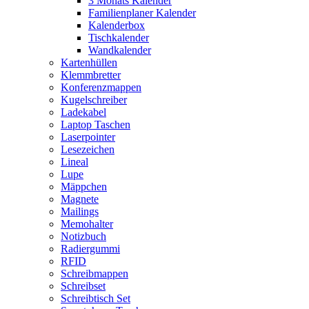
3 Monats Kalender
Familienplaner Kalender
Kalenderbox
Tischkalender
Wandkalender
Kartenhüllen
Klemmbretter
Konferenzmappen
Kugelschreiber
Ladekabel
Laptop Taschen
Laserpointer
Lesezeichen
Lineal
Lupe
Mäppchen
Magnete
Mailings
Memohalter
Notizbuch
Radiergummi
RFID
Schreibmappen
Schreibset
Schreibtisch Set