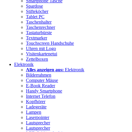
Smartphone Tasche
Spardose
Stifteköcher
Tablet PC
Taschenhalter
Taschenrechner
Tastaturbürste
Textmarker
Touchscreen Handschuhe
Uhren mit Logo
Visitenkartenetui
Zettelboxen
Elektronik
Alles anzeigen aus:
Elektronik
Bilderrahmen
Computer Mäuse
E-Book Reader
Handy Smartphone
Internet Telefon
Kopfhörer
Ladegeräte
Lampen
Laserpointer
Lautsprecher
Lautsprecher