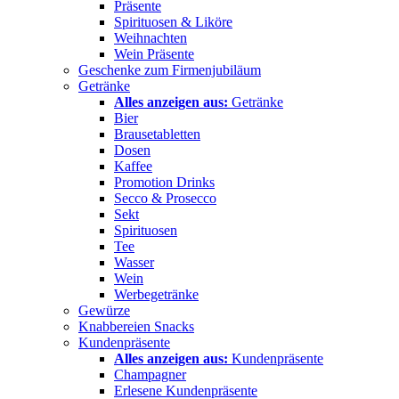
Präsente
Spirituosen & Liköre
Weihnachten
Wein Präsente
Geschenke zum Firmenjubiläum
Getränke
Alles anzeigen aus:
Getränke
Bier
Brausetabletten
Dosen
Kaffee
Promotion Drinks
Secco & Prosecco
Sekt
Spirituosen
Tee
Wasser
Wein
Werbegetränke
Gewürze
Knabbereien Snacks
Kundenpräsente
Alles anzeigen aus:
Kundenpräsente
Champagner
Erlesene Kundenpräsente