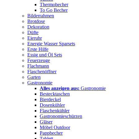
Thermobecher
To Go Becher
Bilderrahmen
Brotdose
Dekoration
Düfte
Eieruhr
Energie Wasser Sparsets
Erste Hilfe
Essig und Öl Sets
Feuerzeuge
Flachmann
Flaschenöffner
Garten
Gastronomie
Alles anzeigen aus:
Gastronomie
Bestecktaschen
Bierdeckel
Dosenkühler
Flaschenkühler
Gastronomieschürzen
Gläser
Möbel Outdoor
Pappbecher
Tablett