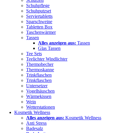
Schürzen
Schuhpflege
Schuhputzset
Serviertabletts
Sparschweine
Tabletten Box
Taschenwärmer
Tassen
Alles anzeigen aus:
Tassen
Glas Tassen
Tee Sets
Teelichter Windlichter
Thermobecher
Thermoskanne
Trinkflaschen
Trinkflaschen
Untersetzer
Vogelhäuschen
Wärmekissen
Wein
Wetterstationen
Kosmetik Wellness
Alles anzeigen aus:
Kosmetik Wellness
Anti Stress
Badesalz