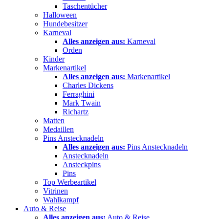
Taschentücher
Halloween
Hundebesitzer
Karneval
Alles anzeigen aus:
Karneval
Orden
Kinder
Markenartikel
Alles anzeigen aus:
Markenartikel
Charles Dickens
Ferraghini
Mark Twain
Richartz
Matten
Medaillen
Pins Anstecknadeln
Alles anzeigen aus:
Pins Anstecknadeln
Anstecknadeln
Ansteckpins
Pins
Top Werbeartikel
Vitrinen
Wahlkampf
Auto & Reise
Alles anzeigen aus:
Auto & Reise