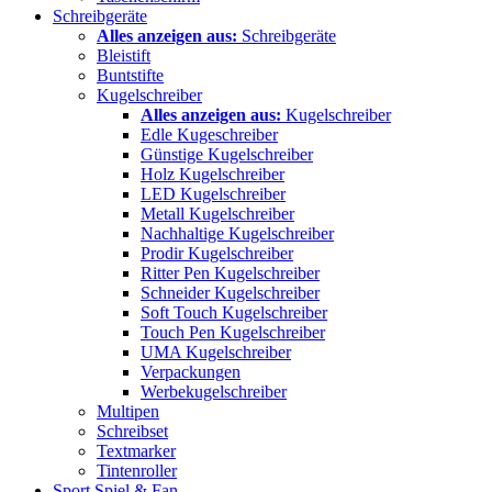
Schreibgeräte
Alles anzeigen aus:
Schreibgeräte
Bleistift
Buntstifte
Kugelschreiber
Alles anzeigen aus:
Kugelschreiber
Edle Kugeschreiber
Günstige Kugelschreiber
Holz Kugelschreiber
LED Kugelschreiber
Metall Kugelschreiber
Nachhaltige Kugelschreiber
Prodir Kugelschreiber
Ritter Pen Kugelschreiber
Schneider Kugelschreiber
Soft Touch Kugelschreiber
Touch Pen Kugelschreiber
UMA Kugelschreiber
Verpackungen
Werbekugelschreiber
Multipen
Schreibset
Textmarker
Tintenroller
Sport Spiel & Fan