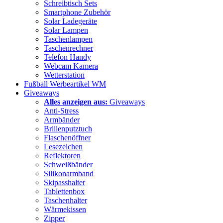
Schreibtisch Sets
Smartphone Zubehör
Solar Ladegeräte
Solar Lampen
Taschenlampen
Taschenrechner
Telefon Handy
Webcam Kamera
Wetterstation
Fußball Werbeartikel WM
Giveaways
Alles anzeigen aus:
Giveaways
Anti-Stress
Armbänder
Brillenputztuch
Flaschenöffner
Lesezeichen
Reflektoren
Schweißbänder
Silikonarmband
Skipasshalter
Tablettenbox
Taschenhalter
Wärmekissen
Zipper