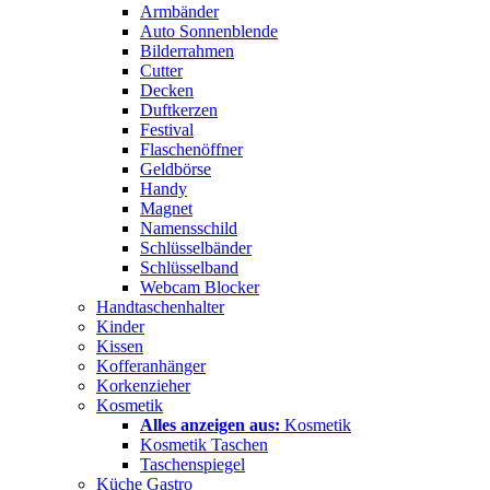
Armbänder
Auto Sonnenblende
Bilderrahmen
Cutter
Decken
Duftkerzen
Festival
Flaschenöffner
Geldbörse
Handy
Magnet
Namensschild
Schlüsselbänder
Schlüsselband
Webcam Blocker
Handtaschenhalter
Kinder
Kissen
Kofferanhänger
Korkenzieher
Kosmetik
Alles anzeigen aus:
Kosmetik
Kosmetik Taschen
Taschenspiegel
Küche Gastro