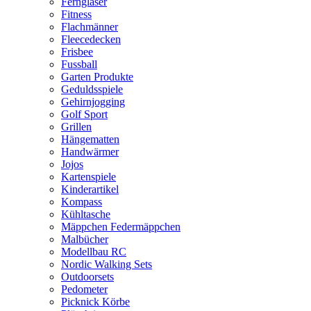
Ferngläser
Fitness
Flachmänner
Fleecedecken
Frisbee
Fussball
Garten Produkte
Geduldsspiele
Gehirnjogging
Golf Sport
Grillen
Hängematten
Handwärmer
Jojos
Kartenspiele
Kinderartikel
Kompass
Kühltasche
Mäppchen Federmäppchen
Malbücher
Modellbau RC
Nordic Walking Sets
Outdoorsets
Pedometer
Picknick Körbe