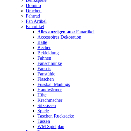
Denkspiele
Domino
Drachen
Fahrrad
Fan Artikel
Fanartikel
Alles anzeigen aus:
Fanartikel
Accessoires Dekoration
Bälle
Becher
Bekleidung
Fahnen
Fanschminke
Fansets
Fanstühle
Flaschen
Fussball Mailings
Handwärmer
Hüte
Krachmacher
Sitzkissen
Spiele
Taschen Rucksäcke
Tassen
WM Spielplan