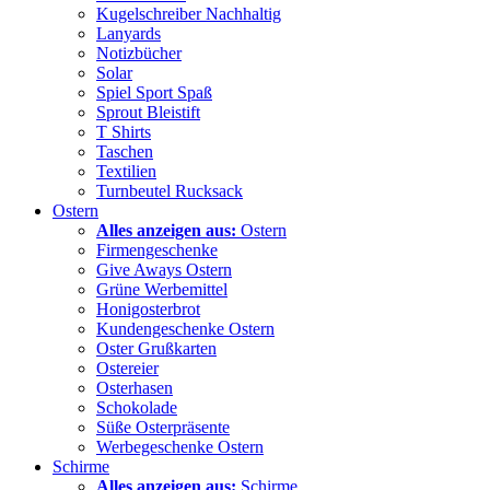
Kugelschreiber Nachhaltig
Lanyards
Notizbücher
Solar
Spiel Sport Spaß
Sprout Bleistift
T Shirts
Taschen
Textilien
Turnbeutel Rucksack
Ostern
Alles anzeigen aus:
Ostern
Firmengeschenke
Give Aways Ostern
Grüne Werbemittel
Honigosterbrot
Kundengeschenke Ostern
Oster Grußkarten
Ostereier
Osterhasen
Schokolade
Süße Osterpräsente
Werbegeschenke Ostern
Schirme
Alles anzeigen aus:
Schirme