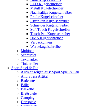
LED Kugelschreiber
Metall Kugelschreiber
Nachhaltige Kugelschreiber
Prodir Kugelschreiber
Ritter Pen Kugelschreiber
Schneider Kugelschreiber
Soft Touch Kugelschreiber
Touch Pen Kugelschreiber
UMA Kugelschreiber
Verpackungen
Werbekugelschreiber
Multipen
Schreibset
Textmarker
Tintenroller
Sport Spiel & Fan
Alles anzeigen aus:
Sport Spiel & Fan
Anti Stress Artikel
Badeente
Bälle
Basketball
Brettspiele
Camping
Dartspiele