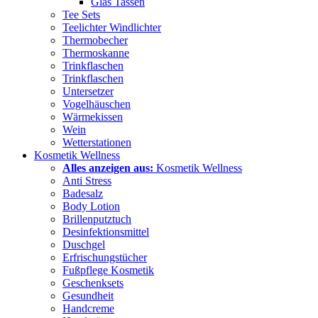
Glas Tassen
Tee Sets
Teelichter Windlichter
Thermobecher
Thermoskanne
Trinkflaschen
Trinkflaschen
Untersetzer
Vogelhäuschen
Wärmekissen
Wein
Wetterstationen
Kosmetik Wellness
Alles anzeigen aus:
Kosmetik Wellness
Anti Stress
Badesalz
Body Lotion
Brillenputztuch
Desinfektionsmittel
Duschgel
Erfrischungstücher
Fußpflege Kosmetik
Geschenksets
Gesundheit
Handcreme