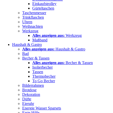
Einkaufstrolley
Gürteltaschen
Taschenmesser
Trinkflaschen
Uhren
Weihnachten
Werkzeug
Alles anzeigen aus:
Werkzeug
Maßband
Haushalt & Gastro
Alles anzeigen aus:
Haushalt & Gastro
Bad
Becher & Tassen
Alles anzeigen aus:
Becher & Tassen
Isolierbecher
Tassen
Thermobecher
To Go Becher
Bilderrahmen
Brotdose
Dekoration
Düfte
Eieruhr
Energie Wasser Sparsets
Erste Hilfe