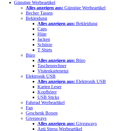
Günstige Werbeartikel
Alles anzeigen aus:
Günstige Werbeartikel
Becher Tassen
Bekleidung
Alles anzeigen aus:
Bekleidung
Caps
Hüte
Jacken
Schürze
T Shirts
Büro
Alles anzeigen aus:
Büro
Taschenrechner
Visitenkartenetui
Elektronik USB
Alles anzeigen aus:
Elektronik USB
Karten Leser
Kopfhörer
USB Sticks
Fahrrad Werbeartikel
Fan
Geschenk Boxen
Giveaways
Alles anzeigen aus:
Giveaways
Anti Stress Werbeartikel