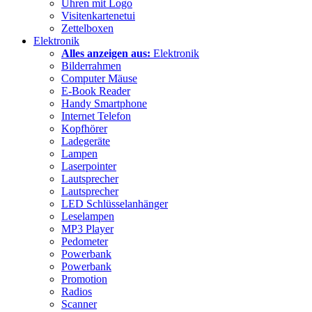
Uhren mit Logo
Visitenkartenetui
Zettelboxen
Elektronik
Alles anzeigen aus:
Elektronik
Bilderrahmen
Computer Mäuse
E-Book Reader
Handy Smartphone
Internet Telefon
Kopfhörer
Ladegeräte
Lampen
Laserpointer
Lautsprecher
Lautsprecher
LED Schlüsselanhänger
Leselampen
MP3 Player
Pedometer
Powerbank
Powerbank
Promotion
Radios
Scanner