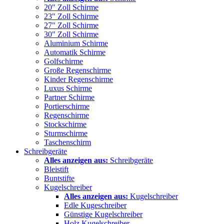
20" Zoll Schirme
23" Zoll Schirme
27" Zoll Schirme
30" Zoll Schirme
Aluminium Schirme
Automatik Schirme
Golfschirme
Große Regenschirme
Kinder Regenschirme
Luxus Schirme
Partner Schirme
Portierschirme
Regenschirme
Stockschirme
Sturmschirme
Taschenschirm
Schreibgeräte
Alles anzeigen aus:
Schreibgeräte
Bleistift
Buntstifte
Kugelschreiber
Alles anzeigen aus:
Kugelschreiber
Edle Kugeschreiber
Günstige Kugelschreiber
Holz Kugelschreiber