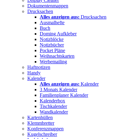
Display Cleaner
Dokumentenmappen
Drucksachen
Alles anzeigen aus:
Drucksachen
Ausmalhefte
Buch
Doming Aufkleber
Notizblöcke
Notizbücher
Pocket Pläne
Weihnachtskarten
Werbemailing
Haftnotizen
Handy
Kalender
Alles anzeigen aus:
Kalender
3 Monats Kalender
Familienplaner Kalender
Kalenderbox
Tischkalender
Wandkalender
Kartenhüllen
Klemmbretter
Konferenzmappen
Kugelschreiber