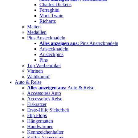
Charles Dickens
Ferraghini
Mark Twain
Richartz
Matten
Medaillen
Pins Anstecknadeln
Alles anzeigen aus:
Pins Anstecknadeln
Anstecknadeln
Ansteckpins
Pins
Top Werbeartikel
Vitrinen
Wahlkampf
Auto & Reise
Alles anzeigen aus:
Auto & Reise
Accessoires Auto
Accessoires Reise
Eiskratzer
Erste-Hilfe Sicherheit
Flip Flops
Hängematten
Handwärmer
Kennzeichenhalter
Koffer Accessoires