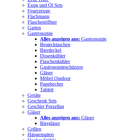
Essig und Öl Sets
Feuerzeuge
Flachmann
Flaschenöffner
Garten
Gastronomie
Alles anzeigen aus:
Gastronomie
Bestecktaschen
Bierdeckel
Dosenkühler
Flaschenkühler
Gastronomieschürzen
Gläser
Möbel Outdoor
Pappbecher
Tablett
Geräte
Geschenk Sets
Geschirr Porzellan
Gläser
Alles anzeigen aus:
Gläser
Biergläser
Grillen
Hängematten