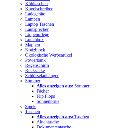
Kühltaschen
Kugelschreiber
Ladegeräte
Lampen
Laptop Taschen
Lautsprecher
Lippenpflege
Lunchbox
Mappen
Notizblock
Ökologische Werbeartikel
Powerbank
Regenschirm
Rucksäcke
Schlüsselanhänger
Sommer
Alles anzeigen aus:
Sommer
Fächer
Flip Flops
Sonnenbrille
Spiele
Taschen
Alles anzeigen aus:
Taschen
Aktentasche
Dokumententasche