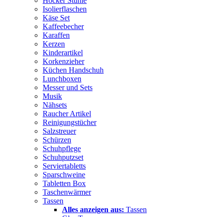
Hocker Stühle
Isolierflaschen
Käse Set
Kaffeebecher
Karaffen
Kerzen
Kinderartikel
Korkenzieher
Küchen Handschuh
Lunchboxen
Messer und Sets
Musik
Nähsets
Raucher Artikel
Reinigungstücher
Salzstreuer
Schürzen
Schuhpflege
Schuhputzset
Serviertabletts
Sparschweine
Tabletten Box
Taschenwärmer
Tassen
Alles anzeigen aus:
Tassen