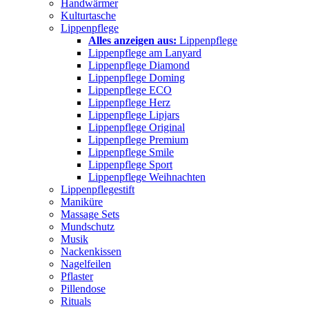
Handwärmer
Kulturtasche
Lippenpflege
Alles anzeigen aus:
Lippenpflege
Lippenpflege am Lanyard
Lippenpflege Diamond
Lippenpflege Doming
Lippenpflege ECO
Lippenpflege Herz
Lippenpflege Lipjars
Lippenpflege Original
Lippenpflege Premium
Lippenpflege Smile
Lippenpflege Sport
Lippenpflege Weihnachten
Lippenpflegestift
Maniküre
Massage Sets
Mundschutz
Musik
Nackenkissen
Nagelfeilen
Pflaster
Pillendose
Rituals