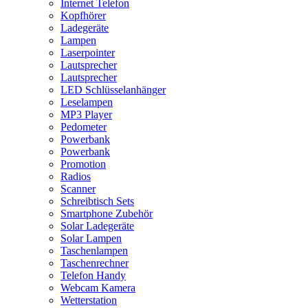
Internet Telefon
Kopfhörer
Ladegeräte
Lampen
Laserpointer
Lautsprecher
Lautsprecher
LED Schlüsselanhänger
Leselampen
MP3 Player
Pedometer
Powerbank
Powerbank
Promotion
Radios
Scanner
Schreibtisch Sets
Smartphone Zubehör
Solar Ladegeräte
Solar Lampen
Taschenlampen
Taschenrechner
Telefon Handy
Webcam Kamera
Wetterstation