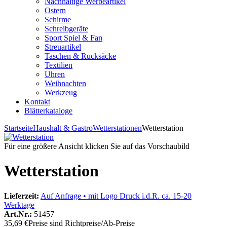
Nachhaltige Werbeartikel
Ostern
Schirme
Schreibgeräte
Sport Spiel & Fan
Streuartikel
Taschen & Rucksäcke
Textilien
Uhren
Weihnachten
Werkzeug
Kontakt
Blätterkataloge
Startseite
Haushalt & Gastro
Wetterstationen
Wetterstation
Für eine größere Ansicht klicken Sie auf das Vorschaubild
Wetterstation
Lieferzeit:
Auf Anfrage • mit Logo Druck i.d.R. ca. 15-20
Werktage
Art.Nr.:
51457
35,69 €
Preise sind Richtpreise/Ab-Preise