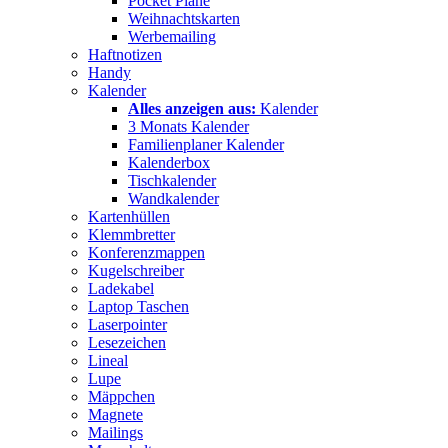
Pocket Pläne
Weihnachtskarten
Werbemailing
Haftnotizen
Handy
Kalender
Alles anzeigen aus:
Kalender
3 Monats Kalender
Familienplaner Kalender
Kalenderbox
Tischkalender
Wandkalender
Kartenhüllen
Klemmbretter
Konferenzmappen
Kugelschreiber
Ladekabel
Laptop Taschen
Laserpointer
Lesezeichen
Lineal
Lupe
Mäppchen
Magnete
Mailings