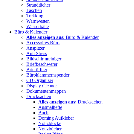
Strandtücher
Taschen
Trekking
Warnwesten
Wasserbälle
Büro & Kalender
Alles anzeigen aus:
Büro & Kalender
Accessoires Büro
Anspitzer
Anti Stress
Bildschirmreiniger
Briefbeschwerer
Brieföffner
Büroklammernspender
CD Organizer
Display Cleaner
Dokumentenmappen
Drucksachen
Alles anzeigen aus:
Drucksachen
Ausmalhefte
Buch
Doming Aufkleber
Notizblöcke
Notizbücher