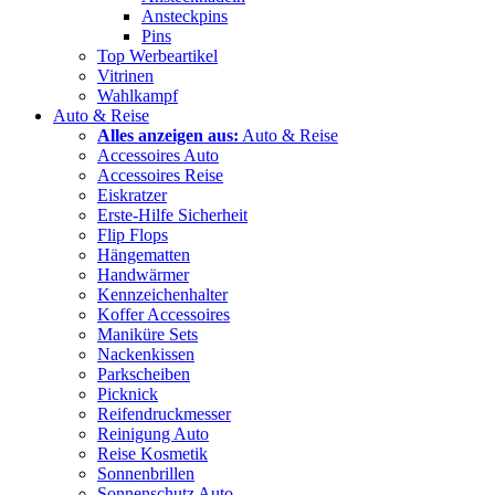
Ansteckpins
Pins
Top Werbeartikel
Vitrinen
Wahlkampf
Auto & Reise
Alles anzeigen aus:
Auto & Reise
Accessoires Auto
Accessoires Reise
Eiskratzer
Erste-Hilfe Sicherheit
Flip Flops
Hängematten
Handwärmer
Kennzeichenhalter
Koffer Accessoires
Maniküre Sets
Nackenkissen
Parkscheiben
Picknick
Reifendruckmesser
Reinigung Auto
Reise Kosmetik
Sonnenbrillen
Sonnenschutz Auto