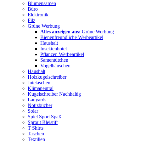
Blumensamen
Büro
Elektronik
Filz
Grüne Werbung
Alles anzeigen aus:
Grüne Werbung
Bienenfreundliche Werbeartikel
Haushalt
Insektenhotel
Pflanzen Werbeartikel
Samentütchen
Vogelhäuschen
Haushalt
Holzkugelschreiber
Jutetaschen
Klimaneutral
Kugelschreiber Nachhaltig
Lanyards
Notizbücher
Solar
Spiel Sport Spaß
Sprout Bleistift
T Shirts
Taschen
Textilien