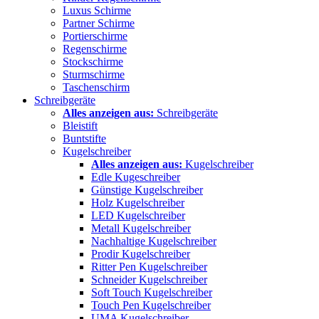
Luxus Schirme
Partner Schirme
Portierschirme
Regenschirme
Stockschirme
Sturmschirme
Taschenschirm
Schreibgeräte
Alles anzeigen aus:
Schreibgeräte
Bleistift
Buntstifte
Kugelschreiber
Alles anzeigen aus:
Kugelschreiber
Edle Kugeschreiber
Günstige Kugelschreiber
Holz Kugelschreiber
LED Kugelschreiber
Metall Kugelschreiber
Nachhaltige Kugelschreiber
Prodir Kugelschreiber
Ritter Pen Kugelschreiber
Schneider Kugelschreiber
Soft Touch Kugelschreiber
Touch Pen Kugelschreiber
UMA Kugelschreiber