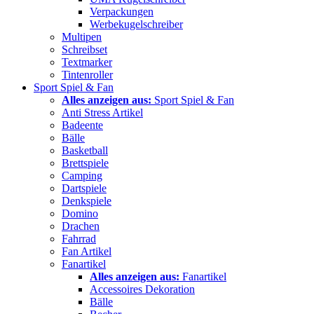
Verpackungen
Werbekugelschreiber
Multipen
Schreibset
Textmarker
Tintenroller
Sport Spiel & Fan
Alles anzeigen aus:
Sport Spiel & Fan
Anti Stress Artikel
Badeente
Bälle
Basketball
Brettspiele
Camping
Dartspiele
Denkspiele
Domino
Drachen
Fahrrad
Fan Artikel
Fanartikel
Alles anzeigen aus:
Fanartikel
Accessoires Dekoration
Bälle