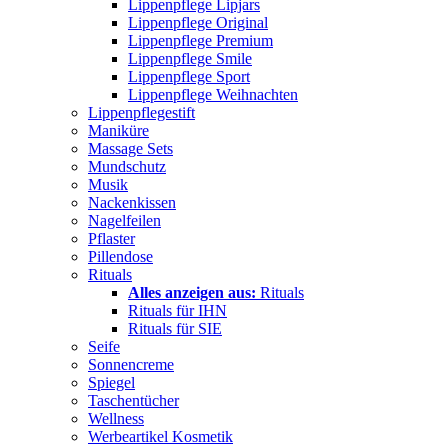
Lippenpflege Lipjars
Lippenpflege Original
Lippenpflege Premium
Lippenpflege Smile
Lippenpflege Sport
Lippenpflege Weihnachten
Lippenpflegestift
Maniküre
Massage Sets
Mundschutz
Musik
Nackenkissen
Nagelfeilen
Pflaster
Pillendose
Rituals
Alles anzeigen aus:
Rituals
Rituals für IHN
Rituals für SIE
Seife
Sonnencreme
Spiegel
Taschentücher
Wellness
Werbeartikel Kosmetik