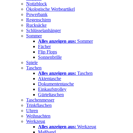
Notizblock
Ökologische Werbeartikel
Powerbank
Regenschirm
Rucksäcke
Schlüsselanhänger
Sommer
Alles anzeigen aus:
Sommer
Fächer
Flip Flops
Sonnenbrille
Spiele
Taschen
Alles anzeigen aus:
Taschen
Aktentasche
Dokumententasche
Einkaufstrolley
Gürteltaschen
Taschenmesser
Trinkflaschen
Uhren
Weihnachten
Werkzeug
Alles anzeigen aus:
Werkzeug
Maßband