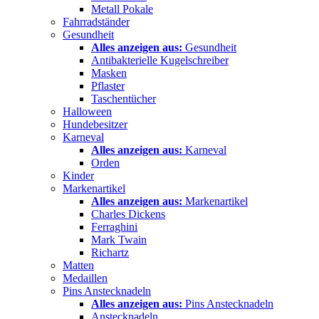
Metall Pokale
Fahrradständer
Gesundheit
Alles anzeigen aus:
Gesundheit
Antibakterielle Kugelschreiber
Masken
Pflaster
Taschentücher
Halloween
Hundebesitzer
Karneval
Alles anzeigen aus:
Karneval
Orden
Kinder
Markenartikel
Alles anzeigen aus:
Markenartikel
Charles Dickens
Ferraghini
Mark Twain
Richartz
Matten
Medaillen
Pins Anstecknadeln
Alles anzeigen aus:
Pins Anstecknadeln
Anstecknadeln