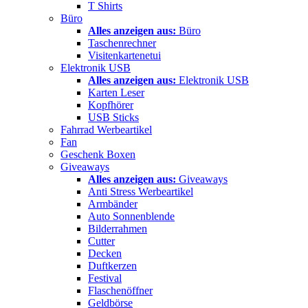
T Shirts
Büro
Alles anzeigen aus:
Büro
Taschenrechner
Visitenkartenetui
Elektronik USB
Alles anzeigen aus:
Elektronik USB
Karten Leser
Kopfhörer
USB Sticks
Fahrrad Werbeartikel
Fan
Geschenk Boxen
Giveaways
Alles anzeigen aus:
Giveaways
Anti Stress Werbeartikel
Armbänder
Auto Sonnenblende
Bilderrahmen
Cutter
Decken
Duftkerzen
Festival
Flaschenöffner
Geldbörse