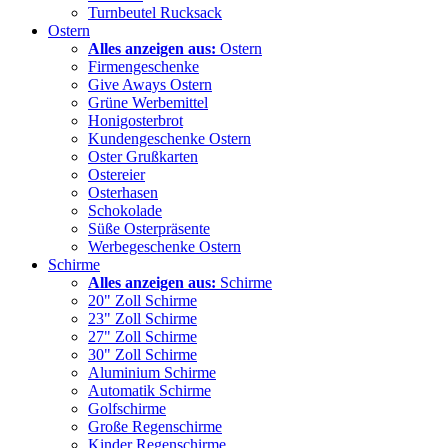
Turnbeutel Rucksack
Ostern
Alles anzeigen aus:
Ostern
Firmengeschenke
Give Aways Ostern
Grüne Werbemittel
Honigosterbrot
Kundengeschenke Ostern
Oster Grußkarten
Ostereier
Osterhasen
Schokolade
Süße Osterpräsente
Werbegeschenke Ostern
Schirme
Alles anzeigen aus:
Schirme
20" Zoll Schirme
23" Zoll Schirme
27" Zoll Schirme
30" Zoll Schirme
Aluminium Schirme
Automatik Schirme
Golfschirme
Große Regenschirme
Kinder Regenschirme