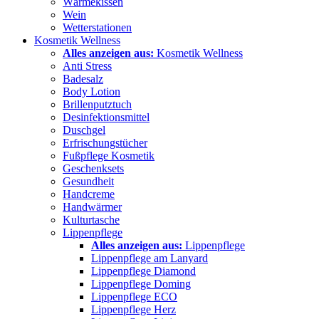
Wärmekissen
Wein
Wetterstationen
Kosmetik Wellness
Alles anzeigen aus:
Kosmetik Wellness
Anti Stress
Badesalz
Body Lotion
Brillenputztuch
Desinfektionsmittel
Duschgel
Erfrischungstücher
Fußpflege Kosmetik
Geschenksets
Gesundheit
Handcreme
Handwärmer
Kulturtasche
Lippenpflege
Alles anzeigen aus:
Lippenpflege
Lippenpflege am Lanyard
Lippenpflege Diamond
Lippenpflege Doming
Lippenpflege ECO
Lippenpflege Herz