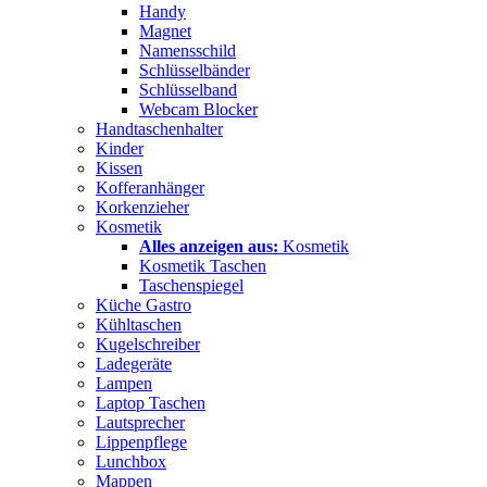
Handy
Magnet
Namensschild
Schlüsselbänder
Schlüsselband
Webcam Blocker
Handtaschenhalter
Kinder
Kissen
Kofferanhänger
Korkenzieher
Kosmetik
Alles anzeigen aus:
Kosmetik
Kosmetik Taschen
Taschenspiegel
Küche Gastro
Kühltaschen
Kugelschreiber
Ladegeräte
Lampen
Laptop Taschen
Lautsprecher
Lippenpflege
Lunchbox
Mappen