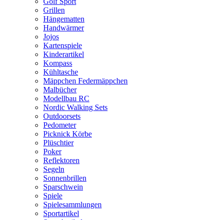
Golf Sport
Grillen
Hängematten
Handwärmer
Jojos
Kartenspiele
Kinderartikel
Kompass
Kühltasche
Mäppchen Federmäppchen
Malbücher
Modellbau RC
Nordic Walking Sets
Outdoorsets
Pedometer
Picknick Körbe
Plüschtier
Poker
Reflektoren
Segeln
Sonnenbrillen
Sparschwein
Spiele
Spielesammlungen
Sportartikel