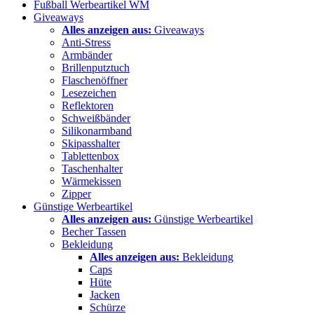
Fußball Werbeartikel WM
Giveaways
Alles anzeigen aus:
Giveaways
Anti-Stress
Armbänder
Brillenputztuch
Flaschenöffner
Lesezeichen
Reflektoren
Schweißbänder
Silikonarmband
Skipasshalter
Tablettenbox
Taschenhalter
Wärmekissen
Zipper
Günstige Werbeartikel
Alles anzeigen aus:
Günstige Werbeartikel
Becher Tassen
Bekleidung
Alles anzeigen aus:
Bekleidung
Caps
Hüte
Jacken
Schürze