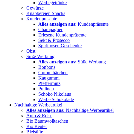
Werbegetränke
Gewürze
Knabbereien Snacks
Kundenpräsente
Alles anzeigen aus:
Kundenpräsente
Champagner
Erlesene Kundenpräsente
Sekt & Prosecco
Spirituosen Geschenke
Obst
Süße Werbung
Alles anzeigen aus:
Süße Werbung
Bonbons
Gummibärchen
Kaugummi
Pfefferminz
Pralinen
Schoko Nikolaus
Werbe Schokolade
Nachhaltige Werbeartikel
Alles anzeigen aus:
Nachhaltige Werbeartikel
Auto & Reise
Bio Baumwolltaschen
Bio Beutel
Bleistifte