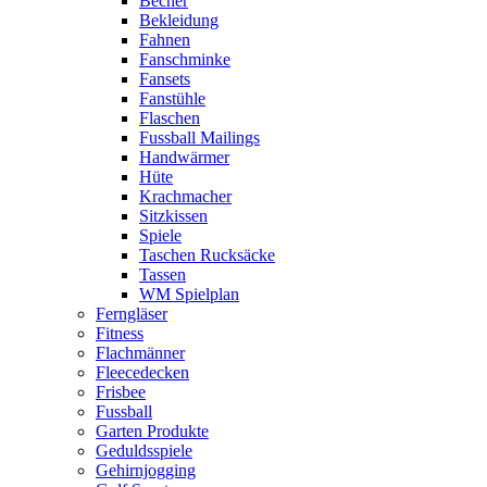
Becher
Bekleidung
Fahnen
Fanschminke
Fansets
Fanstühle
Flaschen
Fussball Mailings
Handwärmer
Hüte
Krachmacher
Sitzkissen
Spiele
Taschen Rucksäcke
Tassen
WM Spielplan
Ferngläser
Fitness
Flachmänner
Fleecedecken
Frisbee
Fussball
Garten Produkte
Geduldsspiele
Gehirnjogging