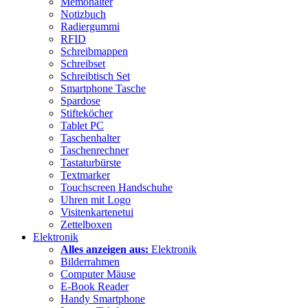
Memohalter
Notizbuch
Radiergummi
RFID
Schreibmappen
Schreibset
Schreibtisch Set
Smartphone Tasche
Spardose
Stifteköcher
Tablet PC
Taschenhalter
Taschenrechner
Tastaturbürste
Textmarker
Touchscreen Handschuhe
Uhren mit Logo
Visitenkartenetui
Zettelboxen
Elektronik
Alles anzeigen aus:
Elektronik
Bilderrahmen
Computer Mäuse
E-Book Reader
Handy Smartphone