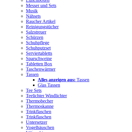
Lunchboxen
Messer und Sets
Musik
Nähsets
Raucher Artikel
Reinigungstücher
Salzstreuer
Schürzen
Schuhpflege
Schuhputzset
Serviertabletts
Sparschweine
Tabletten Box
Taschenwärmer
Tassen
Alles anzeigen aus:
Tassen
Glas Tassen
Tee Sets
Teelichter Windlichter
Thermobecher
Thermoskanne
Trinkflaschen
Trinkflaschen
Untersetzer
Vogelhäuschen