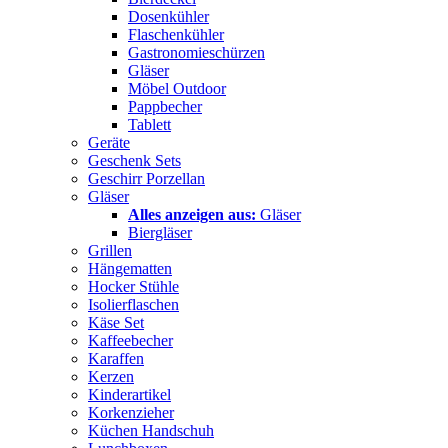
Dosenkühler
Flaschenkühler
Gastronomieschürzen
Gläser
Möbel Outdoor
Pappbecher
Tablett
Geräte
Geschenk Sets
Geschirr Porzellan
Gläser
Alles anzeigen aus:
Gläser
Biergläser
Grillen
Hängematten
Hocker Stühle
Isolierflaschen
Käse Set
Kaffeebecher
Karaffen
Kerzen
Kinderartikel
Korkenzieher
Küchen Handschuh