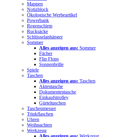
Mappen
Notizblock
Ökologische Werbeartikel
Powerbank
Regenschirm
Rucksäcke
Schlüsselanhänger
Sommer
Alles anzeigen aus:
Sommer
Fächer
Flip Flops
Sonnenbrille
Spiele
Taschen
Alles anzeigen aus:
Taschen
Aktentasche
Dokumententasche
Einkaufstrolley
Gürteltaschen
Taschenmesser
Trinkflaschen
Uhren
Weihnachten
Werkzeug
Alles anzeigen aus:
Werkzeug