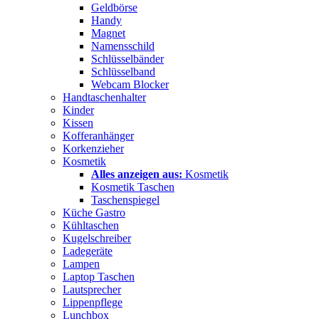
Geldbörse
Handy
Magnet
Namensschild
Schlüsselbänder
Schlüsselband
Webcam Blocker
Handtaschenhalter
Kinder
Kissen
Kofferanhänger
Korkenzieher
Kosmetik
Alles anzeigen aus:
Kosmetik
Kosmetik Taschen
Taschenspiegel
Küche Gastro
Kühltaschen
Kugelschreiber
Ladegeräte
Lampen
Laptop Taschen
Lautsprecher
Lippenpflege
Lunchbox