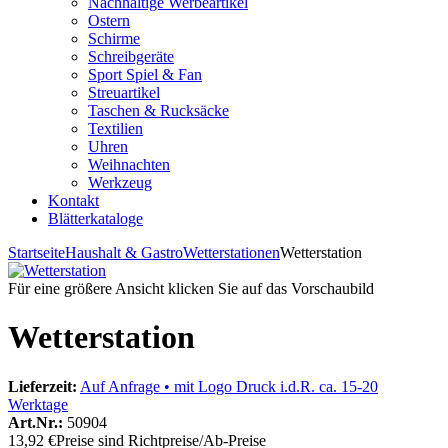
Nachhaltige Werbeartikel
Ostern
Schirme
Schreibgeräte
Sport Spiel & Fan
Streuartikel
Taschen & Rucksäcke
Textilien
Uhren
Weihnachten
Werkzeug
Kontakt
Blätterkataloge
Startseite
Haushalt & Gastro
Wetterstationen
Wetterstation
Für eine größere Ansicht klicken Sie auf das Vorschaubild
Wetterstation
Lieferzeit:
Auf Anfrage • mit Logo Druck i.d.R. ca. 15-20
Werktage
Art.Nr.:
50904
13,92 €
Preise sind Richtpreise/Ab-Preise