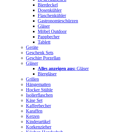
Bierdeckel
Dosenkühler
Flaschenkühler
Gastronomieschürzen
Gläser
Möbel Outdoor
Pappbecher
Tablett
Geräte
Geschenk Sets
Geschirr Porzellan
Gläser
Alles anzeigen aus:
Gläser
Biergläser
Grillen
Hängematten
Hocker Stühle
Isolierflaschen
Käse Set
Kaffeebecher
Karaffen
Kerzen
Kinderartikel
Korkenzieher