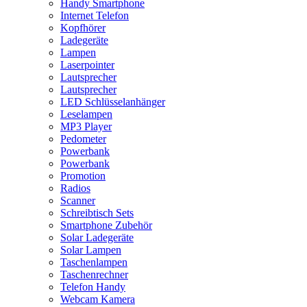
Handy Smartphone
Internet Telefon
Kopfhörer
Ladegeräte
Lampen
Laserpointer
Lautsprecher
Lautsprecher
LED Schlüsselanhänger
Leselampen
MP3 Player
Pedometer
Powerbank
Powerbank
Promotion
Radios
Scanner
Schreibtisch Sets
Smartphone Zubehör
Solar Ladegeräte
Solar Lampen
Taschenlampen
Taschenrechner
Telefon Handy
Webcam Kamera