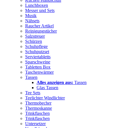
Küchen Handschuh
Lunchboxen
Messer und Sets
Musik
Nähsets
Raucher Artikel
Reinigungstücher
Salzstreuer
Schürzen
Schuhpflege
Schuhputzset
Serviertabletts
Sparschweine
Tabletten Box
Taschenwärmer
Tassen
Alles anzeigen aus:
Tassen
Glas Tassen
Tee Sets
Teelichter Windlichter
Thermobecher
Thermoskanne
Trinkflaschen
Trinkflaschen
Untersetzer