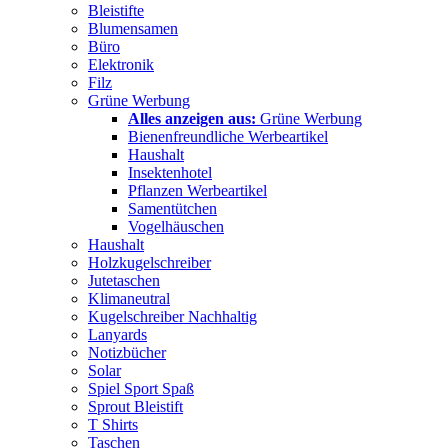
Bleistifte
Blumensamen
Büro
Elektronik
Filz
Grüne Werbung
Alles anzeigen aus:
Grüne Werbung
Bienenfreundliche Werbeartikel
Haushalt
Insektenhotel
Pflanzen Werbeartikel
Samentütchen
Vogelhäuschen
Haushalt
Holzkugelschreiber
Jutetaschen
Klimaneutral
Kugelschreiber Nachhaltig
Lanyards
Notizbücher
Solar
Spiel Sport Spaß
Sprout Bleistift
T Shirts
Taschen