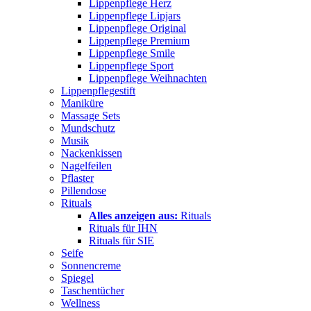
Lippenpflege Herz
Lippenpflege Lipjars
Lippenpflege Original
Lippenpflege Premium
Lippenpflege Smile
Lippenpflege Sport
Lippenpflege Weihnachten
Lippenpflegestift
Maniküre
Massage Sets
Mundschutz
Musik
Nackenkissen
Nagelfeilen
Pflaster
Pillendose
Rituals
Alles anzeigen aus:
Rituals
Rituals für IHN
Rituals für SIE
Seife
Sonnencreme
Spiegel
Taschentücher
Wellness