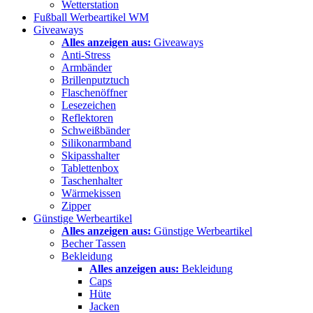
Wetterstation
Fußball Werbeartikel WM
Giveaways
Alles anzeigen aus:
Giveaways
Anti-Stress
Armbänder
Brillenputztuch
Flaschenöffner
Lesezeichen
Reflektoren
Schweißbänder
Silikonarmband
Skipasshalter
Tablettenbox
Taschenhalter
Wärmekissen
Zipper
Günstige Werbeartikel
Alles anzeigen aus:
Günstige Werbeartikel
Becher Tassen
Bekleidung
Alles anzeigen aus:
Bekleidung
Caps
Hüte
Jacken