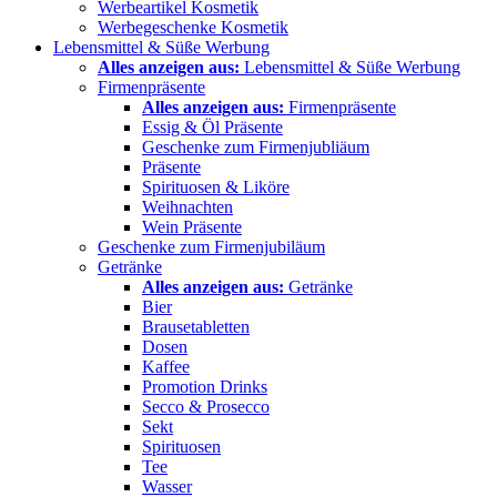
Werbeartikel Kosmetik
Werbegeschenke Kosmetik
Lebensmittel & Süße Werbung
Alles anzeigen aus:
Lebensmittel & Süße Werbung
Firmenpräsente
Alles anzeigen aus:
Firmenpräsente
Essig & Öl Präsente
Geschenke zum Firmenjubliäum
Präsente
Spirituosen & Liköre
Weihnachten
Wein Präsente
Geschenke zum Firmenjubiläum
Getränke
Alles anzeigen aus:
Getränke
Bier
Brausetabletten
Dosen
Kaffee
Promotion Drinks
Secco & Prosecco
Sekt
Spirituosen
Tee
Wasser