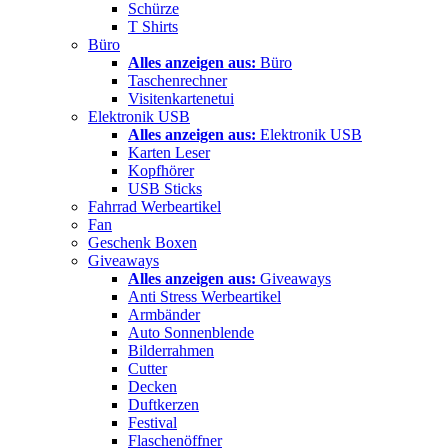
Schürze
T Shirts
Büro
Alles anzeigen aus:
Büro
Taschenrechner
Visitenkartenetui
Elektronik USB
Alles anzeigen aus:
Elektronik USB
Karten Leser
Kopfhörer
USB Sticks
Fahrrad Werbeartikel
Fan
Geschenk Boxen
Giveaways
Alles anzeigen aus:
Giveaways
Anti Stress Werbeartikel
Armbänder
Auto Sonnenblende
Bilderrahmen
Cutter
Decken
Duftkerzen
Festival
Flaschenöffner