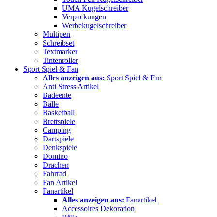
UMA Kugelschreiber
Verpackungen
Werbekugelschreiber
Multipen
Schreibset
Textmarker
Tintenroller
Sport Spiel & Fan
Alles anzeigen aus:
Sport Spiel & Fan
Anti Stress Artikel
Badeente
Bälle
Basketball
Brettspiele
Camping
Dartspiele
Denkspiele
Domino
Drachen
Fahrrad
Fan Artikel
Fanartikel
Alles anzeigen aus:
Fanartikel
Accessoires Dekoration