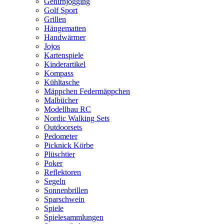
Gehirnjogging
Golf Sport
Grillen
Hängematten
Handwärmer
Jojos
Kartenspiele
Kinderartikel
Kompass
Kühltasche
Mäppchen Federmäppchen
Malbücher
Modellbau RC
Nordic Walking Sets
Outdoorsets
Pedometer
Picknick Körbe
Plüschtier
Poker
Reflektoren
Segeln
Sonnenbrillen
Sparschwein
Spiele
Spielesammlungen