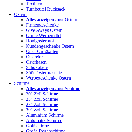
Textilien
Turnbeutel Rucksack
Ostern
Alles anzeigen aus:
Ostern
Firmengeschenke
Give Aways Ostern
Grüne Werbemittel
Honigosterbrot
Kundengeschenke Ostern
Oster Grußkarten
Ostereier
Osterhasen
Schokolade
Süße Osterpräsente
Werbegeschenke Ostern
Schirme
Alles anzeigen aus:
Schirme
20" Zoll Schirme
23" Zoll Schirme
27" Zoll Schirme
30" Zoll Schirme
Aluminium Schirme
Automatik Schirme
Golfschirme
Große Regenschirme