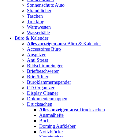
Sonnenschutz Auto
Strandtücher
Taschen
Trekking
Warnwesten
Wasserbälle
Büro & Kalender
Alles anzeigen aus:
Büro & Kalender
Accessoires Büro
Anspitzer
Anti Stress
Bildschirmreiniger
Briefbeschwerer
Brieföffner
Büroklammernspender
CD Organizer
Display Cleaner
Dokumentenmappen
Drucksachen
Alles anzeigen aus:
Drucksachen
Ausmalhefte
Buch
Doming Aufkleber
Notizblöcke