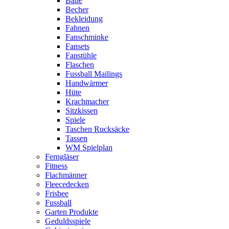
Bälle
Becher
Bekleidung
Fahnen
Fanschminke
Fansets
Fanstühle
Flaschen
Fussball Mailings
Handwärmer
Hüte
Krachmacher
Sitzkissen
Spiele
Taschen Rucksäcke
Tassen
WM Spielplan
Ferngläser
Fitness
Flachmänner
Fleecedecken
Frisbee
Fussball
Garten Produkte
Geduldsspiele