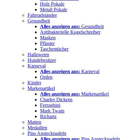
Holz Pokale
Metall Pokale
Fahrradständer
Gesundheit
Alles anzeigen aus:
Gesundheit
Antibakterielle Kugelschreiber
Masken
Pflaster
Taschentücher
Halloween
Hundebesitzer
Karneval
Alles anzeigen aus:
Karneval
Orden
Kinder
Markenartikel
Alles anzeigen aus:
Markenartikel
Charles Dickens
Ferraghini
Mark Twain
Richartz
Matten
Medaillen
Pins Anstecknadeln
Alles anzeigen aus:
Pins Anstecknadeln