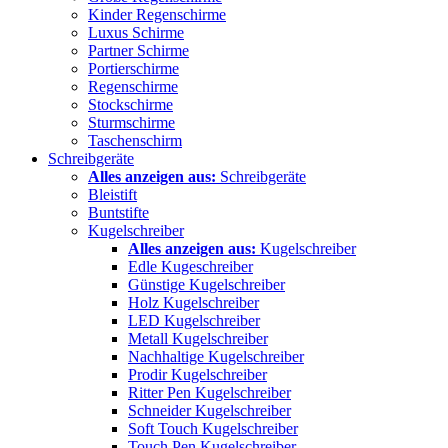
Kinder Regenschirme
Luxus Schirme
Partner Schirme
Portierschirme
Regenschirme
Stockschirme
Sturmschirme
Taschenschirm
Schreibgeräte
Alles anzeigen aus:
Schreibgeräte
Bleistift
Buntstifte
Kugelschreiber
Alles anzeigen aus:
Kugelschreiber
Edle Kugeschreiber
Günstige Kugelschreiber
Holz Kugelschreiber
LED Kugelschreiber
Metall Kugelschreiber
Nachhaltige Kugelschreiber
Prodir Kugelschreiber
Ritter Pen Kugelschreiber
Schneider Kugelschreiber
Soft Touch Kugelschreiber
Touch Pen Kugelschreiber