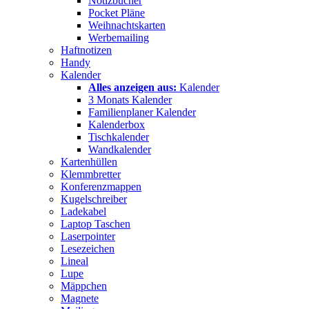
Notizbücher
Pocket Pläne
Weihnachtskarten
Werbemailing
Haftnotizen
Handy
Kalender
Alles anzeigen aus:
Kalender
3 Monats Kalender
Familienplaner Kalender
Kalenderbox
Tischkalender
Wandkalender
Kartenhüllen
Klemmbretter
Konferenzmappen
Kugelschreiber
Ladekabel
Laptop Taschen
Laserpointer
Lesezeichen
Lineal
Lupe
Mäppchen
Magnete