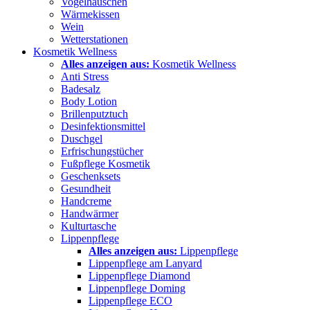
Vogelhäuschen
Wärmekissen
Wein
Wetterstationen
Kosmetik Wellness
Alles anzeigen aus:
Kosmetik Wellness
Anti Stress
Badesalz
Body Lotion
Brillenputztuch
Desinfektionsmittel
Duschgel
Erfrischungstücher
Fußpflege Kosmetik
Geschenksets
Gesundheit
Handcreme
Handwärmer
Kulturtasche
Lippenpflege
Alles anzeigen aus:
Lippenpflege
Lippenpflege am Lanyard
Lippenpflege Diamond
Lippenpflege Doming
Lippenpflege ECO