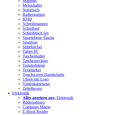
Mailings
Memohalter
Notizbuch
Radiergummi
RFID
Schreibmappen
Schreibset
Schreibtisch Set
Smartphone Tasche
Spardose
Stifteköcher
Tablet PC
Taschenhalter
Taschenrechner
Tastaturbürste
Textmarker
Touchscreen Handschuhe
Uhren mit Logo
Visitenkartenetui
Zettelboxen
Elektronik
Alles anzeigen aus:
Elektronik
Bilderrahmen
Computer Mäuse
E-Book Reader