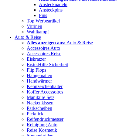
Anstecknadeln
Ansteckpins
Pins
Top Werbeartikel
Vitrinen
Wahlkampf
Auto & Reise
Alles anzeigen aus:
Auto & Reise
Accessoires Auto
Accessoires Reise
Eiskratzer
Erste-Hilfe Sicherheit
Flip Flops
Hängematten
Handwärmer
Kennzeichenhalter
Koffer Accessoires
Maniküre Sets
Nackenkissen
Parkscheiben
Picknick
Reifendruckmesser
Reinigung Auto
Reise Kosmetik
Sonnenbrillen