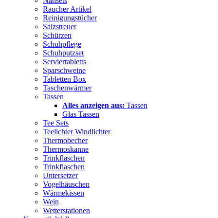
Nähsets
Raucher Artikel
Reinigungstücher
Salzstreuer
Schürzen
Schuhpflege
Schuhputzset
Serviertabletts
Sparschweine
Tabletten Box
Taschenwärmer
Tassen
Alles anzeigen aus:
Tassen
Glas Tassen
Tee Sets
Teelichter Windlichter
Thermobecher
Thermoskanne
Trinkflaschen
Trinkflaschen
Untersetzer
Vogelhäuschen
Wärmekissen
Wein
Wetterstationen