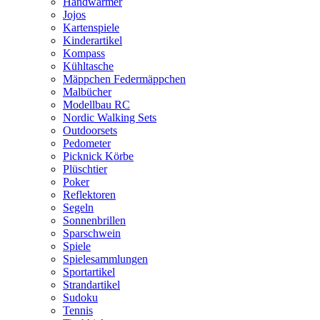
Handwärmer
Jojos
Kartenspiele
Kinderartikel
Kompass
Kühltasche
Mäppchen Federmäppchen
Malbücher
Modellbau RC
Nordic Walking Sets
Outdoorsets
Pedometer
Picknick Körbe
Plüschtier
Poker
Reflektoren
Segeln
Sonnenbrillen
Sparschwein
Spiele
Spielesammlungen
Sportartikel
Strandartikel
Sudoku
Tennis