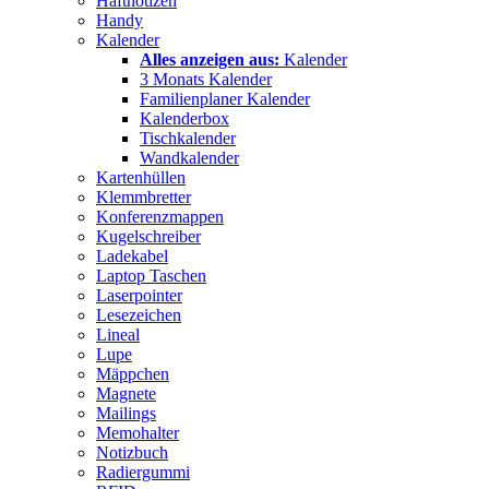
Haftnotizen
Handy
Kalender
Alles anzeigen aus:
Kalender
3 Monats Kalender
Familienplaner Kalender
Kalenderbox
Tischkalender
Wandkalender
Kartenhüllen
Klemmbretter
Konferenzmappen
Kugelschreiber
Ladekabel
Laptop Taschen
Laserpointer
Lesezeichen
Lineal
Lupe
Mäppchen
Magnete
Mailings
Memohalter
Notizbuch
Radiergummi