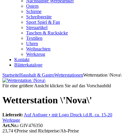
Nachhaltige Werbeartikel
Ostern
Schirme
Schreibgeräte
Sport Spiel & Fan
Streuartikel
Taschen & Rucksäcke
Textilien
Uhren
Weihnachten
Werkzeug
Kontakt
Blätterkataloge
Startseite
Haushalt & Gastro
Wetterstationen
Wetterstation \Nova\
Für eine größere Ansicht klicken Sie auf das Vorschaubild
Wetterstation \'Nova\'
Lieferzeit:
Auf Anfrage • mit Logo Druck i.d.R. ca. 15-20
Werktage
Art.Nr.:
GIV476350
23,74 €
Preise sind Richtpreise/Ab-Preise