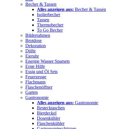
Becher & Tassen
Alles anzeigen aus:
Becher & Tassen
Isolierbecher
Tassen
Thermobecher
To Go Becher
Bilderrahmen
Brotdose
Dekoration
Düfte
Eieruhr
Energie Wasser Sparsets
Erste Hilfe
Essig und Öl Sets
Feuerzeuge
Flachmann
Flaschenöffner
Garten
Gastronomie
Alles anzeigen aus:
Gastronomie
Bestecktaschen
Bierdeckel
Dosenkühler
Flaschenkühler
Gastronomieschürzen