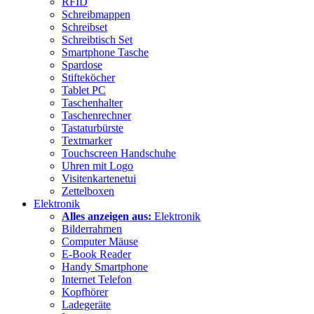
RFID
Schreibmappen
Schreibset
Schreibtisch Set
Smartphone Tasche
Spardose
Stifteköcher
Tablet PC
Taschenhalter
Taschenrechner
Tastaturbürste
Textmarker
Touchscreen Handschuhe
Uhren mit Logo
Visitenkartenetui
Zettelboxen
Elektronik
Alles anzeigen aus:
Elektronik
Bilderrahmen
Computer Mäuse
E-Book Reader
Handy Smartphone
Internet Telefon
Kopfhörer
Ladegeräte