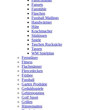
Fanschminke
Fansets
Fanstühle
Flaschen
Fussball Mailings
Handwärmer
Hüte
Krachmacher
Sitzkissen
Spiele
Taschen Rucksäcke
Tassen
WM Spielplan
Ferngläser
Fitness
Flachmänner
Fleecedecken
Frisbee
Fussball
Garten Produkte
Geduldsspiele
Gehirnjogging
Golf Sport
Grillen
Hängematten