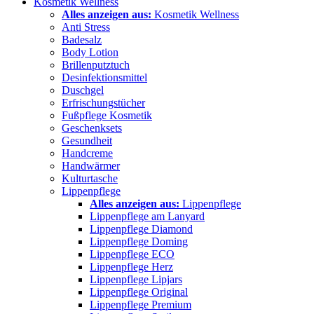
Kosmetik Wellness
Alles anzeigen aus:
Kosmetik Wellness
Anti Stress
Badesalz
Body Lotion
Brillenputztuch
Desinfektionsmittel
Duschgel
Erfrischungstücher
Fußpflege Kosmetik
Geschenksets
Gesundheit
Handcreme
Handwärmer
Kulturtasche
Lippenpflege
Alles anzeigen aus:
Lippenpflege
Lippenpflege am Lanyard
Lippenpflege Diamond
Lippenpflege Doming
Lippenpflege ECO
Lippenpflege Herz
Lippenpflege Lipjars
Lippenpflege Original
Lippenpflege Premium