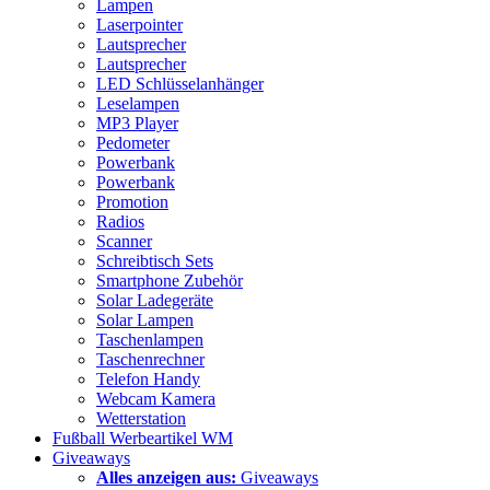
Lampen
Laserpointer
Lautsprecher
Lautsprecher
LED Schlüsselanhänger
Leselampen
MP3 Player
Pedometer
Powerbank
Powerbank
Promotion
Radios
Scanner
Schreibtisch Sets
Smartphone Zubehör
Solar Ladegeräte
Solar Lampen
Taschenlampen
Taschenrechner
Telefon Handy
Webcam Kamera
Wetterstation
Fußball Werbeartikel WM
Giveaways
Alles anzeigen aus:
Giveaways