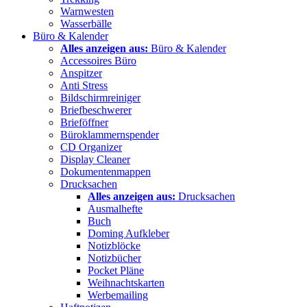
Warnwesten
Wasserbälle
Büro & Kalender
Alles anzeigen aus:
Büro & Kalender
Accessoires Büro
Anspitzer
Anti Stress
Bildschirmreiniger
Briefbeschwerer
Brieföffner
Büroklammernspender
CD Organizer
Display Cleaner
Dokumentenmappen
Drucksachen
Alles anzeigen aus:
Drucksachen
Ausmalhefte
Buch
Doming Aufkleber
Notizblöcke
Notizbücher
Pocket Pläne
Weihnachtskarten
Werbemailing