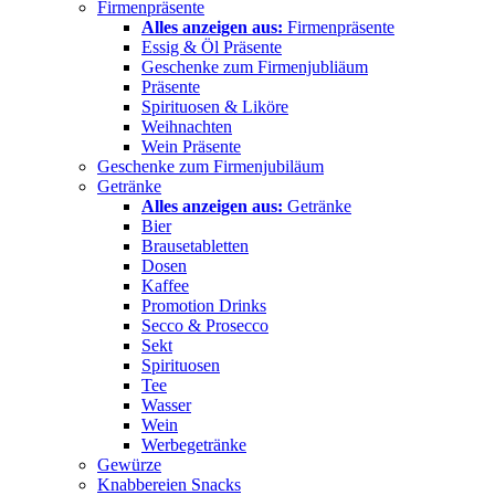
Firmenpräsente
Alles anzeigen aus:
Firmenpräsente
Essig & Öl Präsente
Geschenke zum Firmenjubliäum
Präsente
Spirituosen & Liköre
Weihnachten
Wein Präsente
Geschenke zum Firmenjubiläum
Getränke
Alles anzeigen aus:
Getränke
Bier
Brausetabletten
Dosen
Kaffee
Promotion Drinks
Secco & Prosecco
Sekt
Spirituosen
Tee
Wasser
Wein
Werbegetränke
Gewürze
Knabbereien Snacks