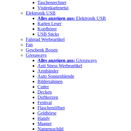
Taschenrechner
Visitenkartenetui
Elektronik USB
Alles anzeigen aus:
Elektronik USB
Karten Leser
Kopfhörer
USB Sticks
Fahrrad Werbeartikel
Fan
Geschenk Boxen
Giveaways
Alles anzeigen aus:
Giveaways
Anti Stress Werbeartikel
Armbänder
Auto Sonnenblende
Bilderrahmen
Cutter
Decken
Duftkerzen
Festival
Flaschenöffner
Geldbörse
Handy
Magnet
Namensschild