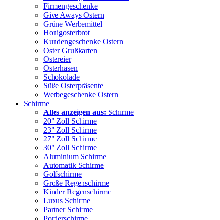
Firmengeschenke
Give Aways Ostern
Grüne Werbemittel
Honigosterbrot
Kundengeschenke Ostern
Oster Grußkarten
Ostereier
Osterhasen
Schokolade
Süße Osterpräsente
Werbegeschenke Ostern
Schirme
Alles anzeigen aus:
Schirme
20" Zoll Schirme
23" Zoll Schirme
27" Zoll Schirme
30" Zoll Schirme
Aluminium Schirme
Automatik Schirme
Golfschirme
Große Regenschirme
Kinder Regenschirme
Luxus Schirme
Partner Schirme
Portierschirme