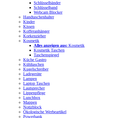
Schlüsselbänder
Schlüsselband
Webcam Blocker
Handtaschenhalter
Kinder
Kissen
Kofferanhänger
Korkenzieher
Kosmetik
Alles anzeigen aus:
Kosmetik
Kosmetik Taschen
Taschenspiegel
Küche Gastro
Kühltaschen
Kugelschreiber
Ladegeräte
Lampen
Laptop Taschen
Lautsprecher
Lippenpflege
Lunchbox
Mappen
Notizblock
Ökologische Werbeartikel
Powerbank