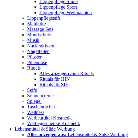
Lippenpflege Smile
Lippenpflege Sport
Lippenpflege Weihnachten
Lippenpflegestift
Maniküre
Massage Sets
Mundschutz
Musik
Nackenkissen
Nagelfeilen
Pflaster
Pillendose
Rituals
Alles anzeigen aus:
Rituals
Rituals für IHN
Rituals für SIE
Seife
Sonnencreme
Spiegel
Taschentücher
Wellness
Werbeartikel Kosmetik
Werbegeschenke Kosmetik
Lebensmittel & Süße Werbung
Alles anzeigen aus:
Lebensmittel & Süße Werbung