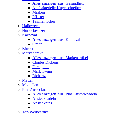
Alles anzeigen aus:
Gesundheit
Antibakterielle Kugelschreiber
Masken
Pflaster
Taschentücher
Halloween
Hundebesitzer
Karneval
Alles anzeigen aus:
Karneval
Orden
Kinder
Markenartikel
Alles anzeigen aus:
Markenartikel
Charles Dickens
Ferraghini
Mark Twain
Richartz
Matten
Medaillen
Pins Anstecknadeln
Alles anzeigen aus:
Pins Anstecknadeln
Anstecknadeln
Ansteckpins
Pins
Top Werbeartikel