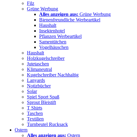
Filz
Grüne Werbung
Alles anzeigen aus:
Grüne Werbung
Bienenfreundliche Werbeartikel
Haushalt
Insektenhotel
Pflanzen Werbeartikel
Samentütchen
Vogelhäuschen
Haushalt
Holzkugelschreiber
Jutetaschen
Klimaneutral
Kugelschreiber Nachhaltig
Lanyards
Notizbücher
Solar
Spiel Sport Spaß
Sprout Bleistift
T Shirts
Taschen
Textilien
Turnbeutel Rucksack
Ostern
Alles anzeigen aus:
Ostern