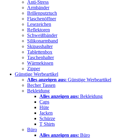
Anti-Stress
Armbänder
Brillenputztuch
Flaschenöffner
Lesezeichen
Reflektoren
Schweißbänder
Silikonarmband
Skipasshalter
Tablettenbox
Taschenhalter
Wärmekissen
Zipper
Günstige Werbeartikel
Alles anzeigen aus:
Günstige Werbeartikel
Becher Tassen
Bekleidung
Alles anzeigen aus:
Bekleidung
Caps
Hüte
Jacken
Schürze
T Shirts
Büro
Alles anzeigen aus:
Büro