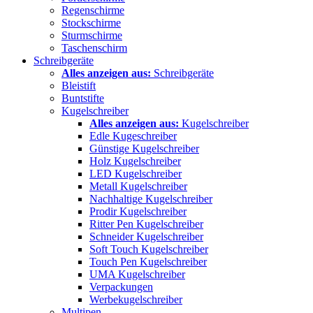
Regenschirme
Stockschirme
Sturmschirme
Taschenschirm
Schreibgeräte
Alles anzeigen aus:
Schreibgeräte
Bleistift
Buntstifte
Kugelschreiber
Alles anzeigen aus:
Kugelschreiber
Edle Kugeschreiber
Günstige Kugelschreiber
Holz Kugelschreiber
LED Kugelschreiber
Metall Kugelschreiber
Nachhaltige Kugelschreiber
Prodir Kugelschreiber
Ritter Pen Kugelschreiber
Schneider Kugelschreiber
Soft Touch Kugelschreiber
Touch Pen Kugelschreiber
UMA Kugelschreiber
Verpackungen
Werbekugelschreiber
Multipen