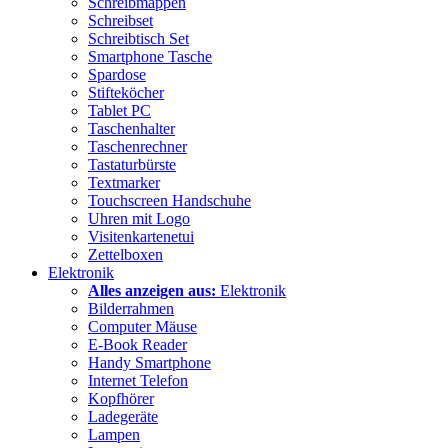
Schreibmappen
Schreibset
Schreibtisch Set
Smartphone Tasche
Spardose
Stifteköcher
Tablet PC
Taschenhalter
Taschenrechner
Tastaturbürste
Textmarker
Touchscreen Handschuhe
Uhren mit Logo
Visitenkartenetui
Zettelboxen
Elektronik
Alles anzeigen aus:
Elektronik
Bilderrahmen
Computer Mäuse
E-Book Reader
Handy Smartphone
Internet Telefon
Kopfhörer
Ladegeräte
Lampen