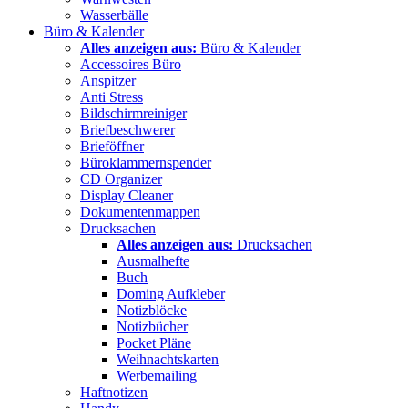
Wasserbälle
Büro & Kalender
Alles anzeigen aus:
Büro & Kalender
Accessoires Büro
Anspitzer
Anti Stress
Bildschirmreiniger
Briefbeschwerer
Brieföffner
Büroklammernspender
CD Organizer
Display Cleaner
Dokumentenmappen
Drucksachen
Alles anzeigen aus:
Drucksachen
Ausmalhefte
Buch
Doming Aufkleber
Notizblöcke
Notizbücher
Pocket Pläne
Weihnachtskarten
Werbemailing
Haftnotizen