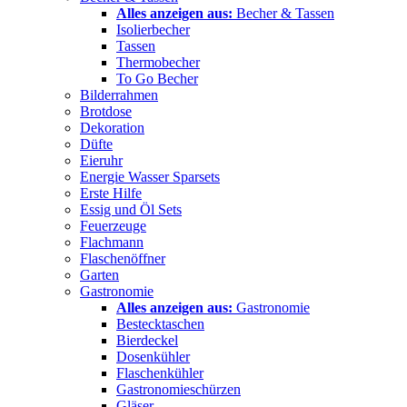
Alles anzeigen aus:
Becher & Tassen
Isolierbecher
Tassen
Thermobecher
To Go Becher
Bilderrahmen
Brotdose
Dekoration
Düfte
Eieruhr
Energie Wasser Sparsets
Erste Hilfe
Essig und Öl Sets
Feuerzeuge
Flachmann
Flaschenöffner
Garten
Gastronomie
Alles anzeigen aus:
Gastronomie
Bestecktaschen
Bierdeckel
Dosenkühler
Flaschenkühler
Gastronomieschürzen
Gläser