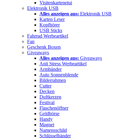
Visitenkartenetui
Elektronik USB
Alles anzeigen aus:
Elektronik USB
Karten Leser
Kopfhörer
USB Sticks
Fahrrad Werbeartikel
Fan
Geschenk Boxen
Giveaways
Alles anzeigen aus:
Giveaways
Anti Stress Werbeartikel
Armbänder
Auto Sonnenblende
Bilderrahmen
Cutter
Decken
Duftkerzen
Festival
Flaschenöffner
Geldbörse
Handy
Magnet
Namensschild
Schlüsselbänder