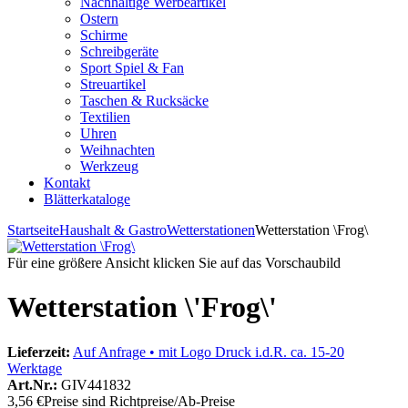
Nachhaltige Werbeartikel
Ostern
Schirme
Schreibgeräte
Sport Spiel & Fan
Streuartikel
Taschen & Rucksäcke
Textilien
Uhren
Weihnachten
Werkzeug
Kontakt
Blätterkataloge
Startseite
Haushalt & Gastro
Wetterstationen
Wetterstation \Frog\
Für eine größere Ansicht klicken Sie auf das Vorschaubild
Wetterstation \'Frog\'
Lieferzeit:
Auf Anfrage • mit Logo Druck i.d.R. ca. 15-20
Werktage
Art.Nr.:
GIV441832
3,56 €
Preise sind Richtpreise/Ab-Preise