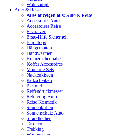
Wahlkampf
Auto & Reise
Alles anzeigen aus:
Auto & Reise
Accessoires Auto
Accessoires Reise
Eiskratzer
Erste-Hilfe Sicherheit
Flip Flops
Hängematten
Handwärmer
Kennzeichenhalter
Koffer Accessoires
Maniküre Sets
Nackenkissen
Parkscheiben
Picknick
Reifendruckmesser
Reinigung Auto
Reise Kosmetik
Sonnenbrillen
Sonnenschutz Auto
Strandtücher
Taschen
Trekking
Warnwesten