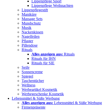
Lippenpflege Sport
Lippenpflege Weihnachten
Lippenpflegestift
Maniküre
Massage Sets
Mundschutz
Musik
Nackenkissen
Nagelfeilen
Pflaster
Pillendose
Rituals
Alles anzeigen aus:
Rituals
Rituals für IHN
Rituals für SIE
Seife
Sonnencreme
Spiegel
Taschentücher
Wellness
Werbeartikel Kosmetik
Werbegeschenke Kosmetik
Lebensmittel & Süße Werbung
Alles anzeigen aus:
Lebensmittel & Süße Werbung
Firmenpräsente