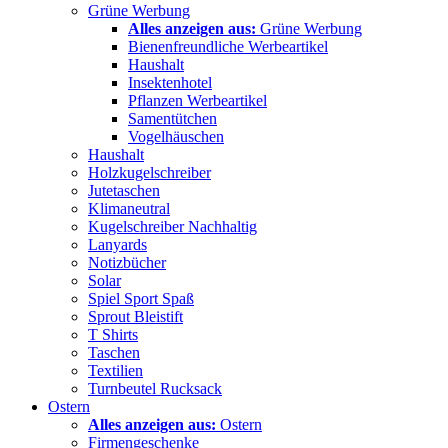
Grüne Werbung
Alles anzeigen aus:
Grüne Werbung
Bienenfreundliche Werbeartikel
Haushalt
Insektenhotel
Pflanzen Werbeartikel
Samentütchen
Vogelhäuschen
Haushalt
Holzkugelschreiber
Jutetaschen
Klimaneutral
Kugelschreiber Nachhaltig
Lanyards
Notizbücher
Solar
Spiel Sport Spaß
Sprout Bleistift
T Shirts
Taschen
Textilien
Turnbeutel Rucksack
Ostern
Alles anzeigen aus:
Ostern
Firmengeschenke