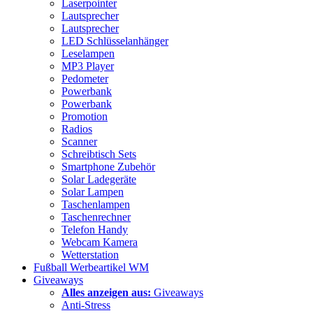
Laserpointer
Lautsprecher
Lautsprecher
LED Schlüsselanhänger
Leselampen
MP3 Player
Pedometer
Powerbank
Powerbank
Promotion
Radios
Scanner
Schreibtisch Sets
Smartphone Zubehör
Solar Ladegeräte
Solar Lampen
Taschenlampen
Taschenrechner
Telefon Handy
Webcam Kamera
Wetterstation
Fußball Werbeartikel WM
Giveaways
Alles anzeigen aus:
Giveaways
Anti-Stress