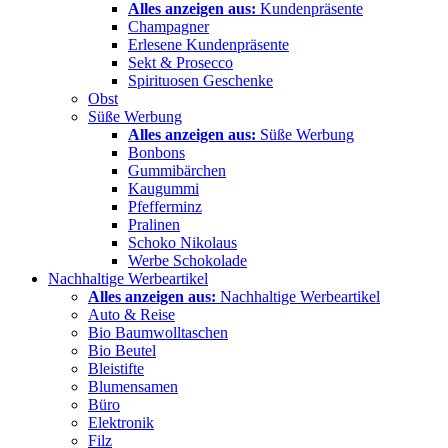
Alles anzeigen aus:
Kundenpräsente
Champagner
Erlesene Kundenpräsente
Sekt & Prosecco
Spirituosen Geschenke
Obst
Süße Werbung
Alles anzeigen aus:
Süße Werbung
Bonbons
Gummibärchen
Kaugummi
Pfefferminz
Pralinen
Schoko Nikolaus
Werbe Schokolade
Nachhaltige Werbeartikel
Alles anzeigen aus:
Nachhaltige Werbeartikel
Auto & Reise
Bio Baumwolltaschen
Bio Beutel
Bleistifte
Blumensamen
Büro
Elektronik
Filz