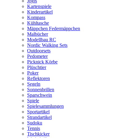
Jojos
Kartenspiele
Kinderartikel
Kompass
Kühltasche
Mäppchen Federmäppchen
Malbücher
Modellbau RC
Nordic Walking Sets
Outdoorsets
Pedometer
Picknick Körbe
Plüschtier
Poker
Reflektoren
Segeln
Sonnenbrillen
Sparschwein
Spiele
Spielesammlungen
Sportartikel
Strandartikel
Sudoku
Tennis
Tischkicker