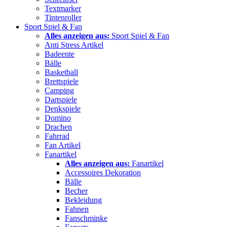
Textmarker
Tintenroller
Sport Spiel & Fan
Alles anzeigen aus:
Sport Spiel & Fan
Anti Stress Artikel
Badeente
Bälle
Basketball
Brettspiele
Camping
Dartspiele
Denkspiele
Domino
Drachen
Fahrrad
Fan Artikel
Fanartikel
Alles anzeigen aus:
Fanartikel
Accessoires Dekoration
Bälle
Becher
Bekleidung
Fahnen
Fanschminke