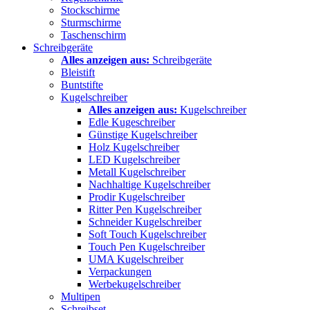
Stockschirme
Sturmschirme
Taschenschirm
Schreibgeräte
Alles anzeigen aus:
Schreibgeräte
Bleistift
Buntstifte
Kugelschreiber
Alles anzeigen aus:
Kugelschreiber
Edle Kugeschreiber
Günstige Kugelschreiber
Holz Kugelschreiber
LED Kugelschreiber
Metall Kugelschreiber
Nachhaltige Kugelschreiber
Prodir Kugelschreiber
Ritter Pen Kugelschreiber
Schneider Kugelschreiber
Soft Touch Kugelschreiber
Touch Pen Kugelschreiber
UMA Kugelschreiber
Verpackungen
Werbekugelschreiber
Multipen
Schreibset