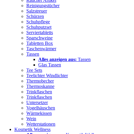
Raucher Artikel
Reinigungstücher
Salzstreuer
Schürzen
Schuhpflege
Schuhputzset
Serviertabletts
Sparschweine
Tabletten Box
Taschenwärmer
Tassen
Alles anzeigen aus:
Tassen
Glas Tassen
Tee Sets
Teelichter Windlichter
Thermobecher
Thermoskanne
Trinkflaschen
Trinkflaschen
Untersetzer
Vogelhäuschen
Wärmekissen
Wein
Wetterstationen
Kosmetik Wellness