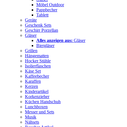
Möbel Outdoor
Pappbecher
Tablett
Geräte
Geschenk Sets
Geschirr Porzellan
Gläser
Alles anzeigen aus:
Gläser
Biergläser
Grillen
Hängematten
Hocker Stühle
Isolierflaschen
Käse Set
Kaffeebecher
Karaffen
Kerzen
Kinderartikel
Korkenzieher
Küchen Handschuh
Lunchboxen
Messer und Sets
Musik
Nähsets