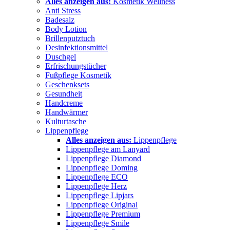
Alles anzeigen aus:
Kosmetik Wellness
Anti Stress
Badesalz
Body Lotion
Brillenputztuch
Desinfektionsmittel
Duschgel
Erfrischungstücher
Fußpflege Kosmetik
Geschenksets
Gesundheit
Handcreme
Handwärmer
Kulturtasche
Lippenpflege
Alles anzeigen aus:
Lippenpflege
Lippenpflege am Lanyard
Lippenpflege Diamond
Lippenpflege Doming
Lippenpflege ECO
Lippenpflege Herz
Lippenpflege Lipjars
Lippenpflege Original
Lippenpflege Premium
Lippenpflege Smile