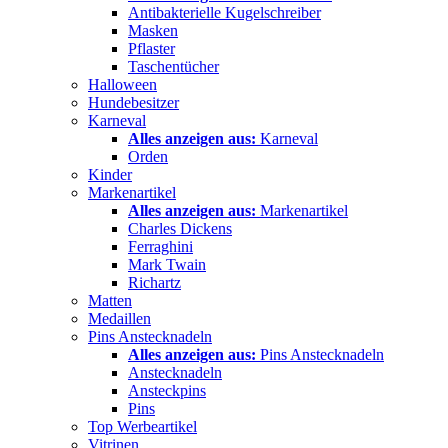
Antibakterielle Kugelschreiber
Masken
Pflaster
Taschentücher
Halloween
Hundebesitzer
Karneval
Alles anzeigen aus:
Karneval
Orden
Kinder
Markenartikel
Alles anzeigen aus:
Markenartikel
Charles Dickens
Ferraghini
Mark Twain
Richartz
Matten
Medaillen
Pins Anstecknadeln
Alles anzeigen aus:
Pins Anstecknadeln
Anstecknadeln
Ansteckpins
Pins
Top Werbeartikel
Vitrinen