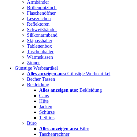
Armbänder
Brillenputztuch
Flaschenöffner
Lesezeichen
Reflektoren
Schweißbänder
Silikonarmband
Skipasshalter
Tablettenbox
Taschenhalter
Wärmekissen
Zipper
Günstige Werbeartikel
Alles anzeigen aus:
Günstige Werbeartikel
Becher Tassen
Bekleidung
Alles anzeigen aus:
Bekleidung
Caps
Hüte
Jacken
Schürze
T Shirts
Büro
Alles anzeigen aus:
Büro
Taschenrechner