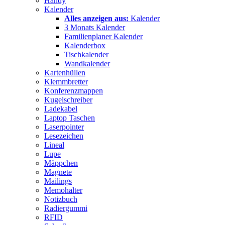
Handy
Kalender
Alles anzeigen aus:
Kalender
3 Monats Kalender
Familienplaner Kalender
Kalenderbox
Tischkalender
Wandkalender
Kartenhüllen
Klemmbretter
Konferenzmappen
Kugelschreiber
Ladekabel
Laptop Taschen
Laserpointer
Lesezeichen
Lineal
Lupe
Mäppchen
Magnete
Mailings
Memohalter
Notizbuch
Radiergummi
RFID