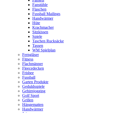
Fansets
Fanstühle
Flaschen
Fussball Mailings
Handwärmer
Hüte
Krachmacher
Sitzkissen
Spiele
Taschen Rucksäcke
Tassen
WM Spielplan
Ferngläser
Fitness
Flachmänner
Fleecedecken
Frisbee
Fussball
Garten Produkte
Geduldsspiele
Gehirnjogging
Golf Sport
Grillen
Hängematten
Handwärmer