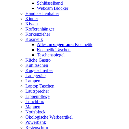
Schlüsselband
Webcam Blocker
Handtaschenhalter
Kinder
Kissen
Kofferanhänger
Korkenzieher
Kosmetik
Alles anzeigen aus:
Kosmetik
Kosmetik Taschen
Taschenspiegel
Küche Gastro
Kühltaschen
Kugelschreiber
Ladegeräte
Lampen
Laptop Taschen
Lautsprecher
Lippenpflege
Lunchbox
Mappen
Notizblock
Ökologische Werbeartikel
Powerbank
Regenschirm