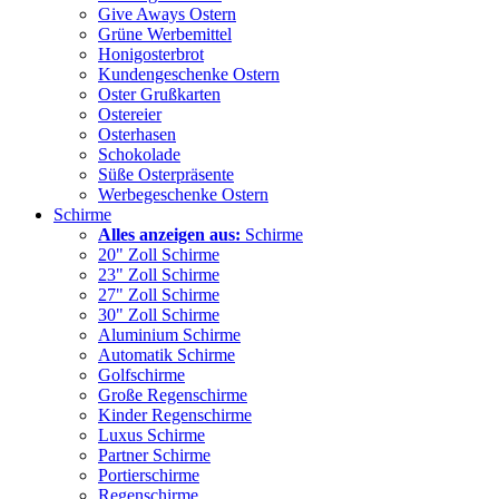
Give Aways Ostern
Grüne Werbemittel
Honigosterbrot
Kundengeschenke Ostern
Oster Grußkarten
Ostereier
Osterhasen
Schokolade
Süße Osterpräsente
Werbegeschenke Ostern
Schirme
Alles anzeigen aus:
Schirme
20" Zoll Schirme
23" Zoll Schirme
27" Zoll Schirme
30" Zoll Schirme
Aluminium Schirme
Automatik Schirme
Golfschirme
Große Regenschirme
Kinder Regenschirme
Luxus Schirme
Partner Schirme
Portierschirme
Regenschirme