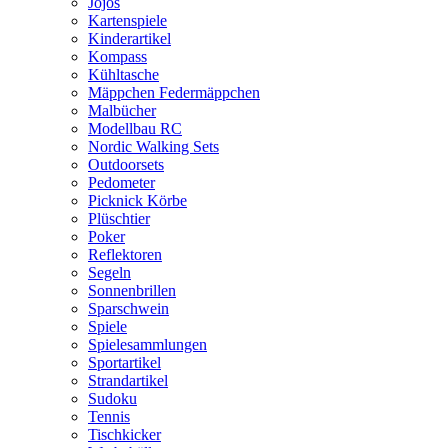
Jojos
Kartenspiele
Kinderartikel
Kompass
Kühltasche
Mäppchen Federmäppchen
Malbücher
Modellbau RC
Nordic Walking Sets
Outdoorsets
Pedometer
Picknick Körbe
Plüschtier
Poker
Reflektoren
Segeln
Sonnenbrillen
Sparschwein
Spiele
Spielesammlungen
Sportartikel
Strandartikel
Sudoku
Tennis
Tischkicker