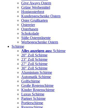
Give Aways Ostern
Grüne Werbemittel
Honigosterbrot
Kundengeschenke Ostern
Oster Grußkarten
Ostereier
Osterhasen
Schokolade
Süße Osterpräsente
Werbegeschenke Ostern
Schirme
Alles anzeigen aus:
Schirme
20" Zoll Schirme
23" Zoll Schirme
27" Zoll Schirme
30" Zoll Schirme
Aluminium Schirme
Automatik Schirme
Golfschirme
Große Regenschirme
Kinder Regenschirme
Luxus Schirme
Partner Schirme
Portierschirme
Regenschirme