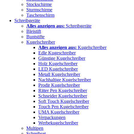
Stockschirme
Sturmschirme
Taschenschirm
Schreibgeräte
Alles anzeigen aus:
Schreibgeräte
Bleistift
Buntstifte
Kugelschreiber
Alles anzeigen aus:
Kugelschreiber
Edle Kugeschreiber
Günstige Kugelschreiber
Holz Kugelschreiber
LED Kugelschreiber
Metall Kugelschreiber
Nachhaltige Kugelschreiber
Prodir Kugelschreiber
Ritter Pen Kugelschreiber
Schneider Kugelschreiber
Soft Touch Kugelschreiber
Touch Pen Kugelschreiber
UMA Kugelschreiber
Verpackungen
Werbekugelschreiber
Multipen
Schreibset