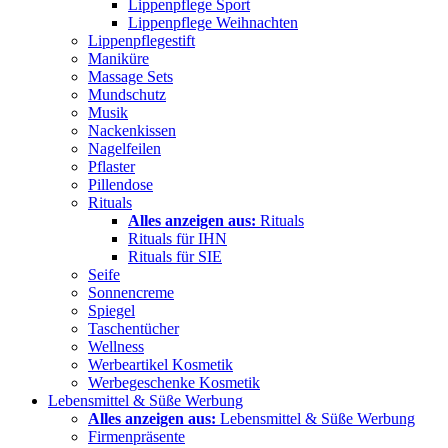
Lippenpflege Sport
Lippenpflege Weihnachten
Lippenpflegestift
Maniküre
Massage Sets
Mundschutz
Musik
Nackenkissen
Nagelfeilen
Pflaster
Pillendose
Rituals
Alles anzeigen aus:
Rituals
Rituals für IHN
Rituals für SIE
Seife
Sonnencreme
Spiegel
Taschentücher
Wellness
Werbeartikel Kosmetik
Werbegeschenke Kosmetik
Lebensmittel & Süße Werbung
Alles anzeigen aus:
Lebensmittel & Süße Werbung
Firmenpräsente