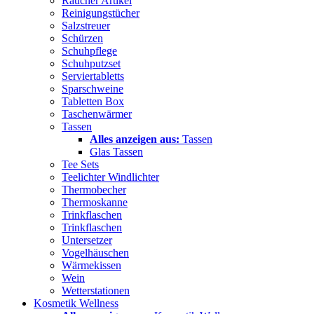
Raucher Artikel
Reinigungstücher
Salzstreuer
Schürzen
Schuhpflege
Schuhputzset
Serviertabletts
Sparschweine
Tabletten Box
Taschenwärmer
Tassen
Alles anzeigen aus:
Tassen
Glas Tassen
Tee Sets
Teelichter Windlichter
Thermobecher
Thermoskanne
Trinkflaschen
Trinkflaschen
Untersetzer
Vogelhäuschen
Wärmekissen
Wein
Wetterstationen
Kosmetik Wellness