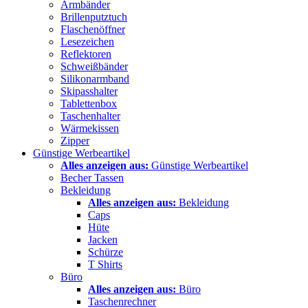
Armbänder
Brillenputztuch
Flaschenöffner
Lesezeichen
Reflektoren
Schweißbänder
Silikonarmband
Skipasshalter
Tablettenbox
Taschenhalter
Wärmekissen
Zipper
Günstige Werbeartikel
Alles anzeigen aus:
Günstige Werbeartikel
Becher Tassen
Bekleidung
Alles anzeigen aus:
Bekleidung
Caps
Hüte
Jacken
Schürze
T Shirts
Büro
Alles anzeigen aus:
Büro
Taschenrechner