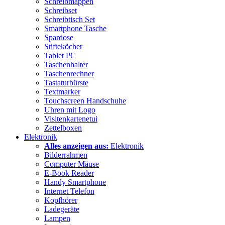
Schreibmappen
Schreibset
Schreibtisch Set
Smartphone Tasche
Spardose
Stifteköcher
Tablet PC
Taschenhalter
Taschenrechner
Tastaturbürste
Textmarker
Touchscreen Handschuhe
Uhren mit Logo
Visitenkartenetui
Zettelboxen
Elektronik
Alles anzeigen aus:
Elektronik
Bilderrahmen
Computer Mäuse
E-Book Reader
Handy Smartphone
Internet Telefon
Kopfhörer
Ladegeräte
Lampen