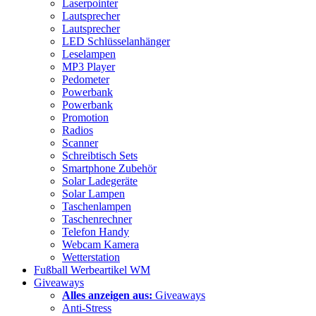
Laserpointer
Lautsprecher
Lautsprecher
LED Schlüsselanhänger
Leselampen
MP3 Player
Pedometer
Powerbank
Powerbank
Promotion
Radios
Scanner
Schreibtisch Sets
Smartphone Zubehör
Solar Ladegeräte
Solar Lampen
Taschenlampen
Taschenrechner
Telefon Handy
Webcam Kamera
Wetterstation
Fußball Werbeartikel WM
Giveaways
Alles anzeigen aus:
Giveaways
Anti-Stress