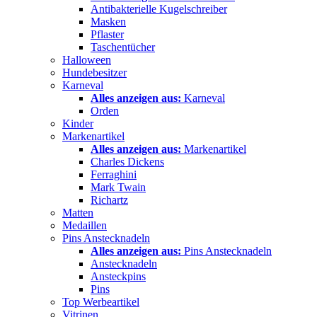
Antibakterielle Kugelschreiber
Masken
Pflaster
Taschentücher
Halloween
Hundebesitzer
Karneval
Alles anzeigen aus:
Karneval
Orden
Kinder
Markenartikel
Alles anzeigen aus:
Markenartikel
Charles Dickens
Ferraghini
Mark Twain
Richartz
Matten
Medaillen
Pins Anstecknadeln
Alles anzeigen aus:
Pins Anstecknadeln
Anstecknadeln
Ansteckpins
Pins
Top Werbeartikel
Vitrinen