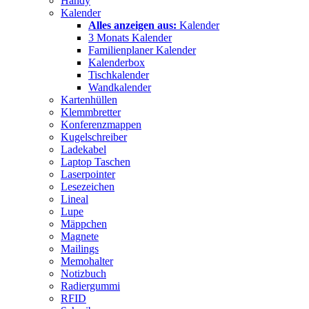
Handy
Kalender
Alles anzeigen aus:
Kalender
3 Monats Kalender
Familienplaner Kalender
Kalenderbox
Tischkalender
Wandkalender
Kartenhüllen
Klemmbretter
Konferenzmappen
Kugelschreiber
Ladekabel
Laptop Taschen
Laserpointer
Lesezeichen
Lineal
Lupe
Mäppchen
Magnete
Mailings
Memohalter
Notizbuch
Radiergummi
RFID