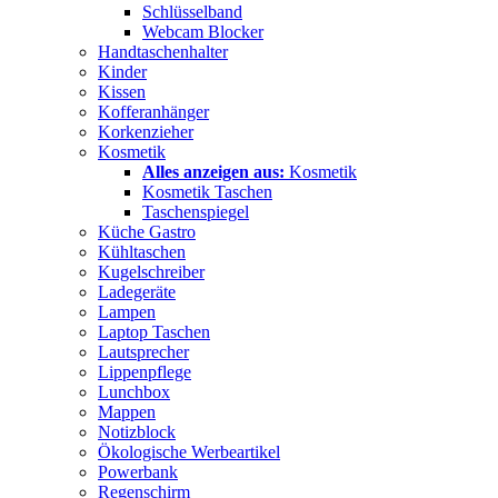
Schlüsselband
Webcam Blocker
Handtaschenhalter
Kinder
Kissen
Kofferanhänger
Korkenzieher
Kosmetik
Alles anzeigen aus:
Kosmetik
Kosmetik Taschen
Taschenspiegel
Küche Gastro
Kühltaschen
Kugelschreiber
Ladegeräte
Lampen
Laptop Taschen
Lautsprecher
Lippenpflege
Lunchbox
Mappen
Notizblock
Ökologische Werbeartikel
Powerbank
Regenschirm