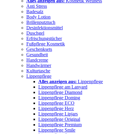
Alles anzeigen aus:
Kosmetik Wellness
Anti Stress
Badesalz
Body Lotion
Brillenputztuch
Desinfektionsmittel
Duschgel
Erfrischungstücher
Fußpflege Kosmetik
Geschenksets
Gesundheit
Handcreme
Handwärmer
Kulturtasche
Lippenpflege
Alles anzeigen aus:
Lippenpflege
Lippenpflege am Lanyard
Lippenpflege Diamond
Lippenpflege Doming
Lippenpflege ECO
Lippenpflege Herz
Lippenpflege Lipjars
Lippenpflege Original
Lippenpflege Premium
Lippenpflege Smile