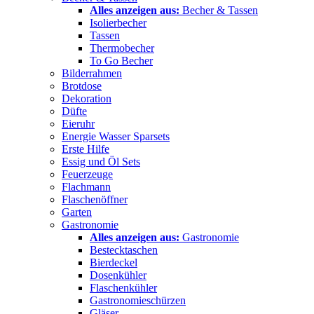
Alles anzeigen aus:
Becher & Tassen
Isolierbecher
Tassen
Thermobecher
To Go Becher
Bilderrahmen
Brotdose
Dekoration
Düfte
Eieruhr
Energie Wasser Sparsets
Erste Hilfe
Essig und Öl Sets
Feuerzeuge
Flachmann
Flaschenöffner
Garten
Gastronomie
Alles anzeigen aus:
Gastronomie
Bestecktaschen
Bierdeckel
Dosenkühler
Flaschenkühler
Gastronomieschürzen
Gläser