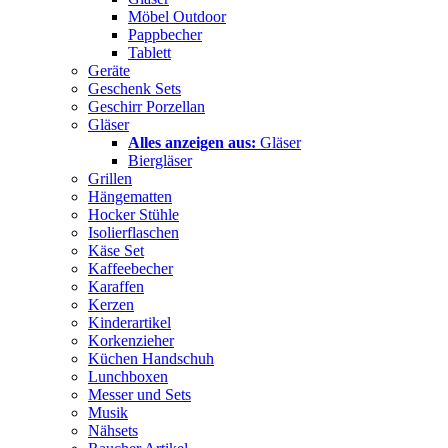
Möbel Outdoor
Pappbecher
Tablett
Geräte
Geschenk Sets
Geschirr Porzellan
Gläser
Alles anzeigen aus:
Gläser
Biergläser
Grillen
Hängematten
Hocker Stühle
Isolierflaschen
Käse Set
Kaffeebecher
Karaffen
Kerzen
Kinderartikel
Korkenzieher
Küchen Handschuh
Lunchboxen
Messer und Sets
Musik
Nähsets