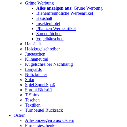
Grüne Werbung
Alles anzeigen aus:
Grüne Werbung
Bienenfreundliche Werbeartikel
Haushalt
Insektenhotel
Pflanzen Werbeartikel
Samentütchen
Vogelhäuschen
Haushalt
Holzkugelschreiber
Jutetaschen
Klimaneutral
Kugelschreiber Nachhaltig
Lanyards
Notizbücher
Solar
Spiel Sport Spaß
Sprout Bleistift
T Shirts
Taschen
Textilien
Turnbeutel Rucksack
Ostern
Alles anzeigen aus:
Ostern
Firmengeschenke