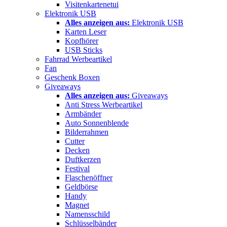
Visitenkartenetui
Elektronik USB
Alles anzeigen aus:
Elektronik USB
Karten Leser
Kopfhörer
USB Sticks
Fahrrad Werbeartikel
Fan
Geschenk Boxen
Giveaways
Alles anzeigen aus:
Giveaways
Anti Stress Werbeartikel
Armbänder
Auto Sonnenblende
Bilderrahmen
Cutter
Decken
Duftkerzen
Festival
Flaschenöffner
Geldbörse
Handy
Magnet
Namensschild
Schlüsselbänder