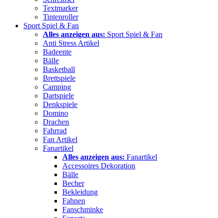
Textmarker
Tintenroller
Sport Spiel & Fan
Alles anzeigen aus:
Sport Spiel & Fan
Anti Stress Artikel
Badeente
Bälle
Basketball
Brettspiele
Camping
Dartspiele
Denkspiele
Domino
Drachen
Fahrrad
Fan Artikel
Fanartikel
Alles anzeigen aus:
Fanartikel
Accessoires Dekoration
Bälle
Becher
Bekleidung
Fahnen
Fanschminke