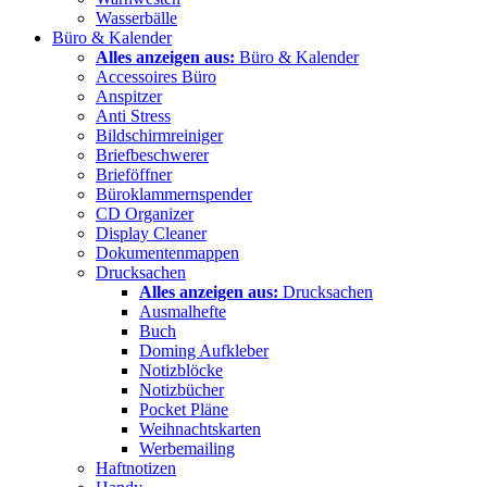
Wasserbälle
Büro & Kalender
Alles anzeigen aus:
Büro & Kalender
Accessoires Büro
Anspitzer
Anti Stress
Bildschirmreiniger
Briefbeschwerer
Brieföffner
Büroklammernspender
CD Organizer
Display Cleaner
Dokumentenmappen
Drucksachen
Alles anzeigen aus:
Drucksachen
Ausmalhefte
Buch
Doming Aufkleber
Notizblöcke
Notizbücher
Pocket Pläne
Weihnachtskarten
Werbemailing
Haftnotizen