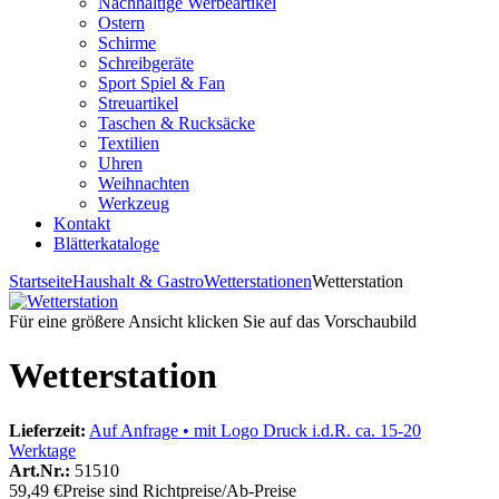
Nachhaltige Werbeartikel
Ostern
Schirme
Schreibgeräte
Sport Spiel & Fan
Streuartikel
Taschen & Rucksäcke
Textilien
Uhren
Weihnachten
Werkzeug
Kontakt
Blätterkataloge
Startseite
Haushalt & Gastro
Wetterstationen
Wetterstation
Für eine größere Ansicht klicken Sie auf das Vorschaubild
Wetterstation
Lieferzeit:
Auf Anfrage • mit Logo Druck i.d.R. ca. 15-20
Werktage
Art.Nr.:
51510
59,49 €
Preise sind Richtpreise/Ab-Preise