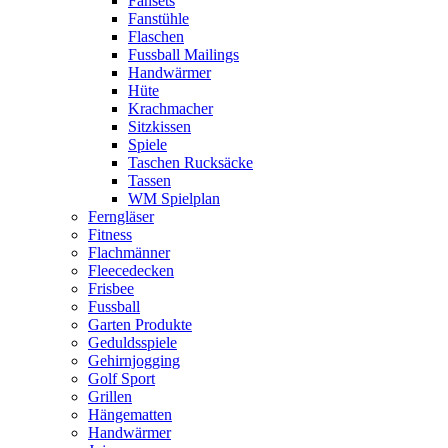
Fansets
Fanstühle
Flaschen
Fussball Mailings
Handwärmer
Hüte
Krachmacher
Sitzkissen
Spiele
Taschen Rucksäcke
Tassen
WM Spielplan
Ferngläser
Fitness
Flachmänner
Fleecedecken
Frisbee
Fussball
Garten Produkte
Geduldsspiele
Gehirnjogging
Golf Sport
Grillen
Hängematten
Handwärmer