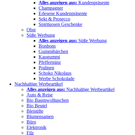
Alles anzeigen aus:
Kundenpräsente
Champagner
Erlesene Kundenpräsente
Sekt & Prosecco
Spirituosen Geschenke
Obst
Süße Werbung
Alles anzeigen aus:
Süße Werbung
Bonbons
Gummibärchen
Kaugummi
Pfefferminz
Pralinen
Schoko Nikolaus
Werbe Schokolade
Nachhaltige Werbeartikel
Alles anzeigen aus:
Nachhaltige Werbeartikel
Auto & Reise
Bio Baumwolltaschen
Bio Beutel
Bleistifte
Blumensamen
Büro
Elektronik
Filz