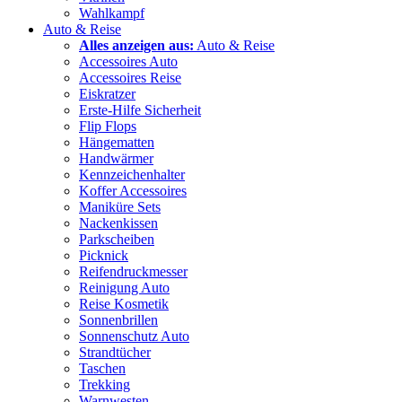
Wahlkampf
Auto & Reise
Alles anzeigen aus:
Auto & Reise
Accessoires Auto
Accessoires Reise
Eiskratzer
Erste-Hilfe Sicherheit
Flip Flops
Hängematten
Handwärmer
Kennzeichenhalter
Koffer Accessoires
Maniküre Sets
Nackenkissen
Parkscheiben
Picknick
Reifendruckmesser
Reinigung Auto
Reise Kosmetik
Sonnenbrillen
Sonnenschutz Auto
Strandtücher
Taschen
Trekking
Warnwesten