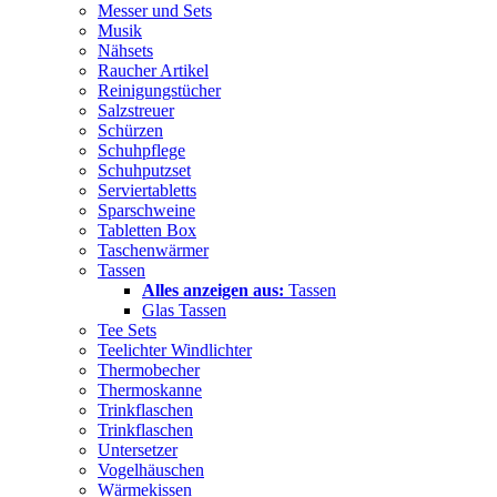
Messer und Sets
Musik
Nähsets
Raucher Artikel
Reinigungstücher
Salzstreuer
Schürzen
Schuhpflege
Schuhputzset
Serviertabletts
Sparschweine
Tabletten Box
Taschenwärmer
Tassen
Alles anzeigen aus:
Tassen
Glas Tassen
Tee Sets
Teelichter Windlichter
Thermobecher
Thermoskanne
Trinkflaschen
Trinkflaschen
Untersetzer
Vogelhäuschen
Wärmekissen