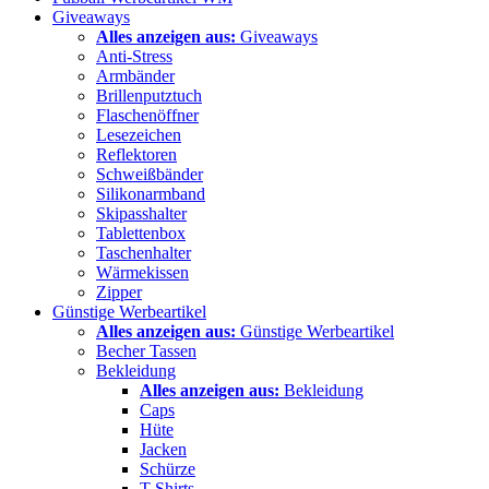
Giveaways
Alles anzeigen aus:
Giveaways
Anti-Stress
Armbänder
Brillenputztuch
Flaschenöffner
Lesezeichen
Reflektoren
Schweißbänder
Silikonarmband
Skipasshalter
Tablettenbox
Taschenhalter
Wärmekissen
Zipper
Günstige Werbeartikel
Alles anzeigen aus:
Günstige Werbeartikel
Becher Tassen
Bekleidung
Alles anzeigen aus:
Bekleidung
Caps
Hüte
Jacken
Schürze
T Shirts