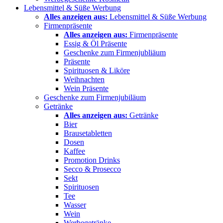
Lebensmittel & Süße Werbung
Alles anzeigen aus:
Lebensmittel & Süße Werbung
Firmenpräsente
Alles anzeigen aus:
Firmenpräsente
Essig & Öl Präsente
Geschenke zum Firmenjubliäum
Präsente
Spirituosen & Liköre
Weihnachten
Wein Präsente
Geschenke zum Firmenjubiläum
Getränke
Alles anzeigen aus:
Getränke
Bier
Brausetabletten
Dosen
Kaffee
Promotion Drinks
Secco & Prosecco
Sekt
Spirituosen
Tee
Wasser
Wein
Werbegetränke