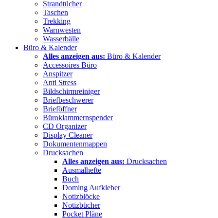
Strandtücher
Taschen
Trekking
Warnwesten
Wasserbälle
Büro & Kalender
Alles anzeigen aus:
Büro & Kalender
Accessoires Büro
Anspitzer
Anti Stress
Bildschirmreiniger
Briefbeschwerer
Brieföffner
Büroklammernspender
CD Organizer
Display Cleaner
Dokumentenmappen
Drucksachen
Alles anzeigen aus:
Drucksachen
Ausmalhefte
Buch
Doming Aufkleber
Notizblöcke
Notizbücher
Pocket Pläne