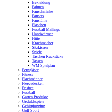
Bekleidung
Fahnen
Fanschminke
Fansets
Fanstühle
Flaschen
Fussball Mailings
Handwärmer
Hüte
Krachmacher
Sitzkissen
Spiele
Taschen Rucksäcke
Tassen
WM Spielplan
Ferngläser
Fitness
Flachmänner
Fleecedecken
Frisbee
Fussball
Garten Produkte
Geduldsspiele
Gehirnjogging
Golf Sport