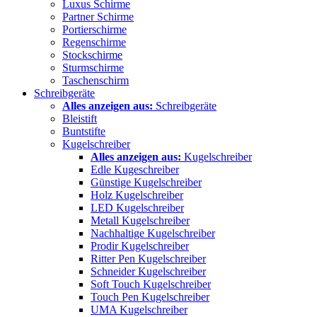
Luxus Schirme
Partner Schirme
Portierschirme
Regenschirme
Stockschirme
Sturmschirme
Taschenschirm
Schreibgeräte
Alles anzeigen aus:
Schreibgeräte
Bleistift
Buntstifte
Kugelschreiber
Alles anzeigen aus:
Kugelschreiber
Edle Kugeschreiber
Günstige Kugelschreiber
Holz Kugelschreiber
LED Kugelschreiber
Metall Kugelschreiber
Nachhaltige Kugelschreiber
Prodir Kugelschreiber
Ritter Pen Kugelschreiber
Schneider Kugelschreiber
Soft Touch Kugelschreiber
Touch Pen Kugelschreiber
UMA Kugelschreiber