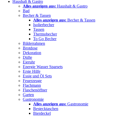
Haushalt & Gastro
Alles anzeigen aus:
Haushalt & Gastro
Bad
Becher & Tassen
Alles anzeigen aus:
Becher & Tassen
Isolierbecher
Tassen
Thermobecher
To Go Becher
Bilderrahmen
Brotdose
Dekoration
Düfte
Eieruhr
Energie Wasser Sparsets
Erste Hilfe
Essig und Öl Sets
Feuerzeuge
Flachmann
Flaschenöffner
Garten
Gastronomie
Alles anzeigen aus:
Gastronomie
Bestecktaschen
Bierdeckel