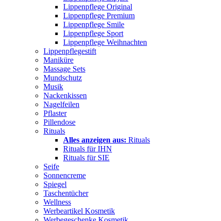
Lippenpflege Original
Lippenpflege Premium
Lippenpflege Smile
Lippenpflege Sport
Lippenpflege Weihnachten
Lippenpflegestift
Maniküre
Massage Sets
Mundschutz
Musik
Nackenkissen
Nagelfeilen
Pflaster
Pillendose
Rituals
Alles anzeigen aus:
Rituals
Rituals für IHN
Rituals für SIE
Seife
Sonnencreme
Spiegel
Taschentücher
Wellness
Werbeartikel Kosmetik
Werbegeschenke Kosmetik