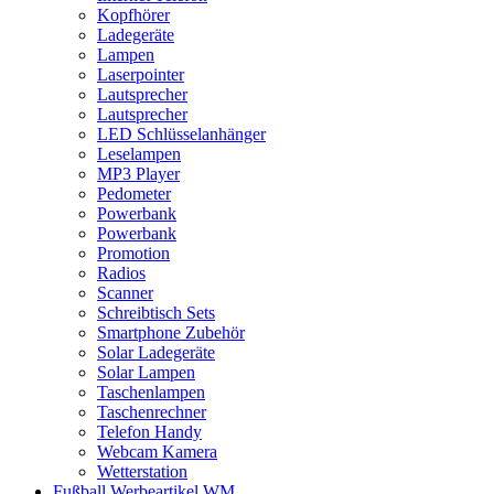
Kopfhörer
Ladegeräte
Lampen
Laserpointer
Lautsprecher
Lautsprecher
LED Schlüsselanhänger
Leselampen
MP3 Player
Pedometer
Powerbank
Powerbank
Promotion
Radios
Scanner
Schreibtisch Sets
Smartphone Zubehör
Solar Ladegeräte
Solar Lampen
Taschenlampen
Taschenrechner
Telefon Handy
Webcam Kamera
Wetterstation
Fußball Werbeartikel WM