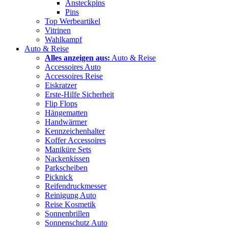
Ansteckpins
Pins
Top Werbeartikel
Vitrinen
Wahlkampf
Auto & Reise
Alles anzeigen aus:
Auto & Reise
Accessoires Auto
Accessoires Reise
Eiskratzer
Erste-Hilfe Sicherheit
Flip Flops
Hängematten
Handwärmer
Kennzeichenhalter
Koffer Accessoires
Maniküre Sets
Nackenkissen
Parkscheiben
Picknick
Reifendruckmesser
Reinigung Auto
Reise Kosmetik
Sonnenbrillen
Sonnenschutz Auto