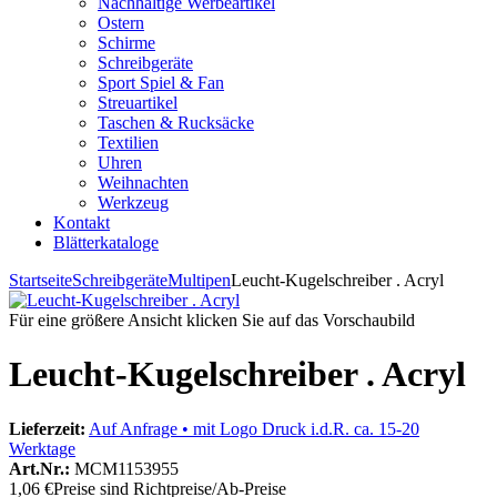
Nachhaltige Werbeartikel
Ostern
Schirme
Schreibgeräte
Sport Spiel & Fan
Streuartikel
Taschen & Rucksäcke
Textilien
Uhren
Weihnachten
Werkzeug
Kontakt
Blätterkataloge
Startseite
Schreibgeräte
Multipen
Leucht-Kugelschreiber . Acryl
Für eine größere Ansicht klicken Sie auf das Vorschaubild
Leucht-Kugelschreiber . Acryl
Lieferzeit:
Auf Anfrage • mit Logo Druck i.d.R. ca. 15-20
Werktage
Art.Nr.:
MCM1153955
1,06 €
Preise sind Richtpreise/Ab-Preise