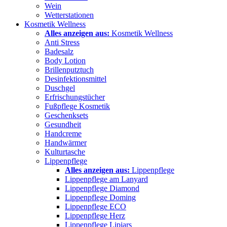
Wein
Wetterstationen
Kosmetik Wellness
Alles anzeigen aus:
Kosmetik Wellness
Anti Stress
Badesalz
Body Lotion
Brillenputztuch
Desinfektionsmittel
Duschgel
Erfrischungstücher
Fußpflege Kosmetik
Geschenksets
Gesundheit
Handcreme
Handwärmer
Kulturtasche
Lippenpflege
Alles anzeigen aus:
Lippenpflege
Lippenpflege am Lanyard
Lippenpflege Diamond
Lippenpflege Doming
Lippenpflege ECO
Lippenpflege Herz
Lippenpflege Lipjars