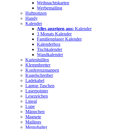
Weihnachtskarten
Werbemailing
Haftnotizen
Handy
Kalender
Alles anzeigen aus:
Kalender
3 Monats Kalender
Familienplaner Kalender
Kalenderbox
Tischkalender
Wandkalender
Kartenhüllen
Klemmbretter
Konferenzmappen
Kugelschreiber
Ladekabel
Laptop Taschen
Laserpointer
Lesezeichen
Lineal
Lupe
Mäppchen
Magnete
Mailings
Memohalter