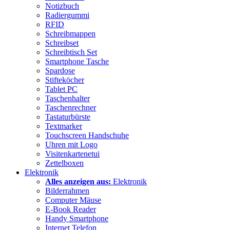
Notizbuch
Radiergummi
RFID
Schreibmappen
Schreibset
Schreibtisch Set
Smartphone Tasche
Spardose
Stifteköcher
Tablet PC
Taschenhalter
Taschenrechner
Tastaturbürste
Textmarker
Touchscreen Handschuhe
Uhren mit Logo
Visitenkartenetui
Zettelboxen
Elektronik
Alles anzeigen aus:
Elektronik
Bilderrahmen
Computer Mäuse
E-Book Reader
Handy Smartphone
Internet Telefon