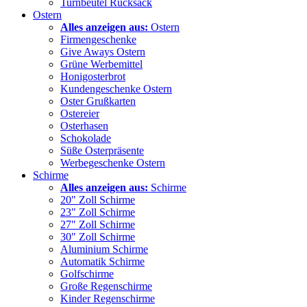
Turnbeutel Rucksack
Ostern
Alles anzeigen aus:
Ostern
Firmengeschenke
Give Aways Ostern
Grüne Werbemittel
Honigosterbrot
Kundengeschenke Ostern
Oster Grußkarten
Ostereier
Osterhasen
Schokolade
Süße Osterpräsente
Werbegeschenke Ostern
Schirme
Alles anzeigen aus:
Schirme
20" Zoll Schirme
23" Zoll Schirme
27" Zoll Schirme
30" Zoll Schirme
Aluminium Schirme
Automatik Schirme
Golfschirme
Große Regenschirme
Kinder Regenschirme