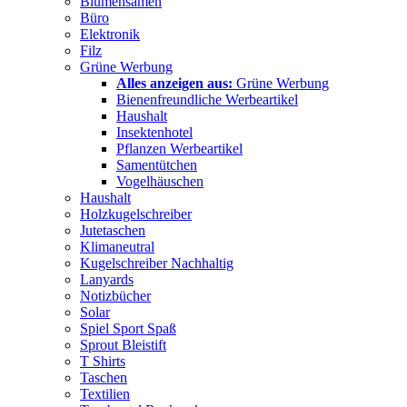
Blumensamen
Büro
Elektronik
Filz
Grüne Werbung
Alles anzeigen aus:
Grüne Werbung
Bienenfreundliche Werbeartikel
Haushalt
Insektenhotel
Pflanzen Werbeartikel
Samentütchen
Vogelhäuschen
Haushalt
Holzkugelschreiber
Jutetaschen
Klimaneutral
Kugelschreiber Nachhaltig
Lanyards
Notizbücher
Solar
Spiel Sport Spaß
Sprout Bleistift
T Shirts
Taschen
Textilien