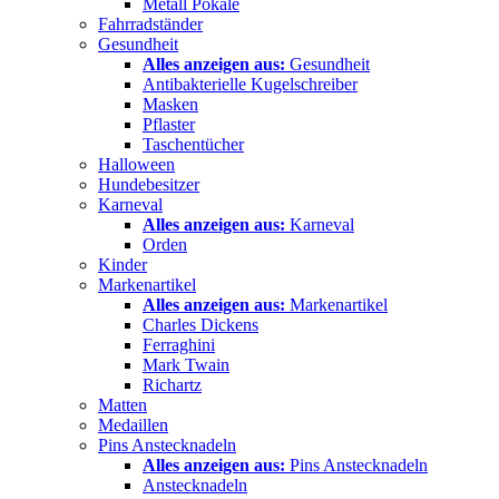
Metall Pokale
Fahrradständer
Gesundheit
Alles anzeigen aus:
Gesundheit
Antibakterielle Kugelschreiber
Masken
Pflaster
Taschentücher
Halloween
Hundebesitzer
Karneval
Alles anzeigen aus:
Karneval
Orden
Kinder
Markenartikel
Alles anzeigen aus:
Markenartikel
Charles Dickens
Ferraghini
Mark Twain
Richartz
Matten
Medaillen
Pins Anstecknadeln
Alles anzeigen aus:
Pins Anstecknadeln
Anstecknadeln