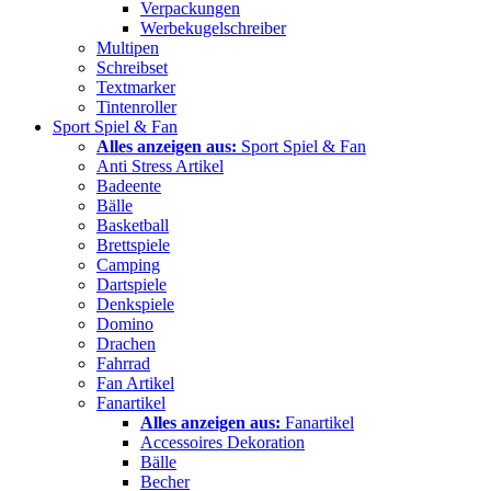
Verpackungen
Werbekugelschreiber
Multipen
Schreibset
Textmarker
Tintenroller
Sport Spiel & Fan
Alles anzeigen aus:
Sport Spiel & Fan
Anti Stress Artikel
Badeente
Bälle
Basketball
Brettspiele
Camping
Dartspiele
Denkspiele
Domino
Drachen
Fahrrad
Fan Artikel
Fanartikel
Alles anzeigen aus:
Fanartikel
Accessoires Dekoration
Bälle
Becher