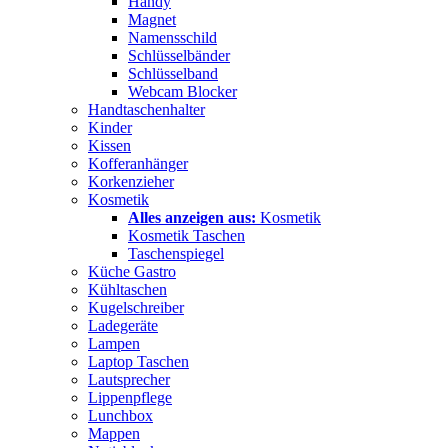
Handy
Magnet
Namensschild
Schlüsselbänder
Schlüsselband
Webcam Blocker
Handtaschenhalter
Kinder
Kissen
Kofferanhänger
Korkenzieher
Kosmetik
Alles anzeigen aus:
Kosmetik
Kosmetik Taschen
Taschenspiegel
Küche Gastro
Kühltaschen
Kugelschreiber
Ladegeräte
Lampen
Laptop Taschen
Lautsprecher
Lippenpflege
Lunchbox
Mappen