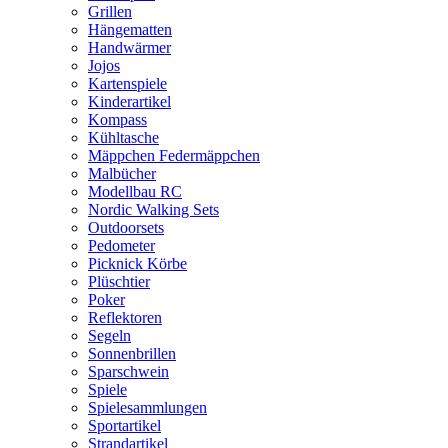
Grillen
Hängematten
Handwärmer
Jojos
Kartenspiele
Kinderartikel
Kompass
Kühltasche
Mäppchen Federmäppchen
Malbücher
Modellbau RC
Nordic Walking Sets
Outdoorsets
Pedometer
Picknick Körbe
Plüschtier
Poker
Reflektoren
Segeln
Sonnenbrillen
Sparschwein
Spiele
Spielesammlungen
Sportartikel
Strandartikel