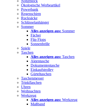
Notizblock
Ökologische Werbeartikel
Powerbank
Regenschirm
Rucksäcke
Schlüsselanhänger
Sommer
Alles anzeigen aus:
Sommer
Fächer
Flip Flops
Sonnenbrille
Spiele
Taschen
Alles anzeigen aus:
Taschen
Aktentasche
Dokumententasche
Einkaufstrolley
Gürteltaschen
Taschenmesser
Trinkflaschen
Uhren
Weihnachten
Werkzeug
Alles anzeigen aus:
Werkzeug
Maßband