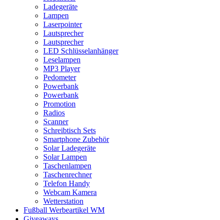
Ladegeräte
Lampen
Laserpointer
Lautsprecher
Lautsprecher
LED Schlüsselanhänger
Leselampen
MP3 Player
Pedometer
Powerbank
Powerbank
Promotion
Radios
Scanner
Schreibtisch Sets
Smartphone Zubehör
Solar Ladegeräte
Solar Lampen
Taschenlampen
Taschenrechner
Telefon Handy
Webcam Kamera
Wetterstation
Fußball Werbeartikel WM
Giveaways