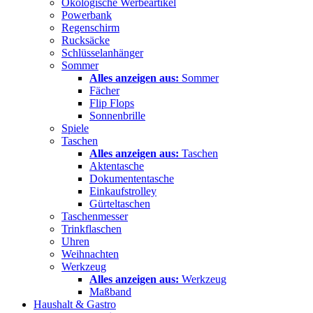
Ökologische Werbeartikel
Powerbank
Regenschirm
Rucksäcke
Schlüsselanhänger
Sommer
Alles anzeigen aus:
Sommer
Fächer
Flip Flops
Sonnenbrille
Spiele
Taschen
Alles anzeigen aus:
Taschen
Aktentasche
Dokumententasche
Einkaufstrolley
Gürteltaschen
Taschenmesser
Trinkflaschen
Uhren
Weihnachten
Werkzeug
Alles anzeigen aus:
Werkzeug
Maßband
Haushalt & Gastro