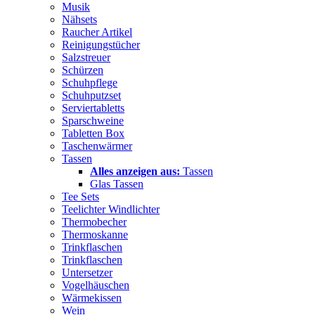
Musik
Nähsets
Raucher Artikel
Reinigungstücher
Salzstreuer
Schürzen
Schuhpflege
Schuhputzset
Serviertabletts
Sparschweine
Tabletten Box
Taschenwärmer
Tassen
Alles anzeigen aus:
Tassen
Glas Tassen
Tee Sets
Teelichter Windlichter
Thermobecher
Thermoskanne
Trinkflaschen
Trinkflaschen
Untersetzer
Vogelhäuschen
Wärmekissen
Wein