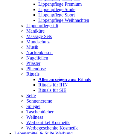
Lippenpflege Premium
Lippenpflege Smile
Lippenpflege Sport
Lippenpflege Weihnachten
Lippenpflegestift
Maniküre
Massage Sets
Mundschutz
Musik
Nackenkissen
Nagelfeilen
Pflaster
Pillendose
Rituals
Alles anzeigen aus:
Rituals
Rituals für IHN
Rituals für SIE
Seife
Sonnencreme
Spiegel
Taschentücher
Wellness
Werbeartikel Kosmetik
Werbegeschenke Kosmetik
Lebensmittel & Süße Werbung