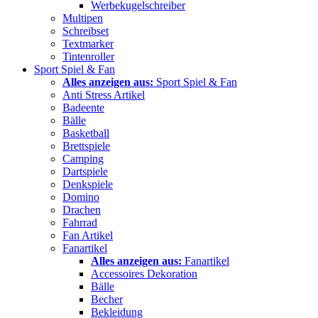
Werbekugelschreiber
Multipen
Schreibset
Textmarker
Tintenroller
Sport Spiel & Fan
Alles anzeigen aus:
Sport Spiel & Fan
Anti Stress Artikel
Badeente
Bälle
Basketball
Brettspiele
Camping
Dartspiele
Denkspiele
Domino
Drachen
Fahrrad
Fan Artikel
Fanartikel
Alles anzeigen aus:
Fanartikel
Accessoires Dekoration
Bälle
Becher
Bekleidung