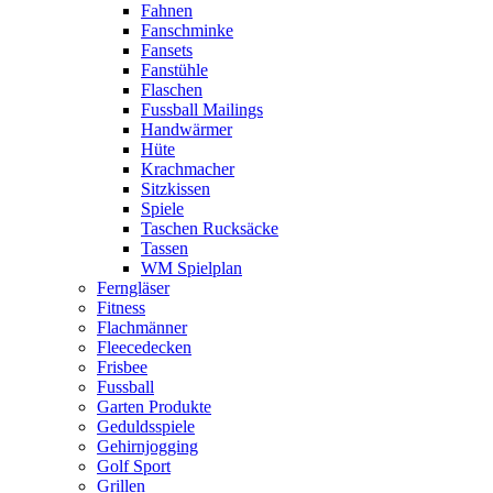
Fahnen
Fanschminke
Fansets
Fanstühle
Flaschen
Fussball Mailings
Handwärmer
Hüte
Krachmacher
Sitzkissen
Spiele
Taschen Rucksäcke
Tassen
WM Spielplan
Ferngläser
Fitness
Flachmänner
Fleecedecken
Frisbee
Fussball
Garten Produkte
Geduldsspiele
Gehirnjogging
Golf Sport
Grillen