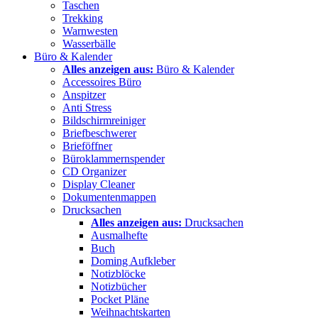
Taschen
Trekking
Warnwesten
Wasserbälle
Büro & Kalender
Alles anzeigen aus:
Büro & Kalender
Accessoires Büro
Anspitzer
Anti Stress
Bildschirmreiniger
Briefbeschwerer
Brieföffner
Büroklammernspender
CD Organizer
Display Cleaner
Dokumentenmappen
Drucksachen
Alles anzeigen aus:
Drucksachen
Ausmalhefte
Buch
Doming Aufkleber
Notizblöcke
Notizbücher
Pocket Pläne
Weihnachtskarten