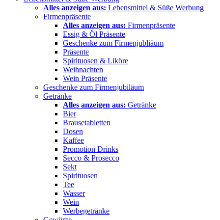
Alles anzeigen aus:
Lebensmittel & Süße Werbung
Firmenpräsente
Alles anzeigen aus:
Firmenpräsente
Essig & Öl Präsente
Geschenke zum Firmenjubliäum
Präsente
Spirituosen & Liköre
Weihnachten
Wein Präsente
Geschenke zum Firmenjubiläum
Getränke
Alles anzeigen aus:
Getränke
Bier
Brausetabletten
Dosen
Kaffee
Promotion Drinks
Secco & Prosecco
Sekt
Spirituosen
Tee
Wasser
Wein
Werbegetränke
Gewürze