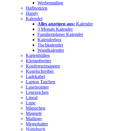
Werbemailing
Haftnotizen
Handy
Kalender
Alles anzeigen aus:
Kalender
3 Monats Kalender
Familienplaner Kalender
Kalenderbox
Tischkalender
Wandkalender
Kartenhüllen
Klemmbretter
Konferenzmappen
Kugelschreiber
Ladekabel
Laptop Taschen
Laserpointer
Lesezeichen
Lineal
Lupe
Mäppchen
Magnete
Mailings
Memohalter
Notizbuch