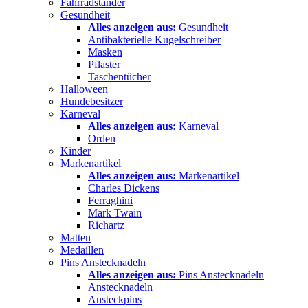
Fahrradständer
Gesundheit
Alles anzeigen aus:
Gesundheit
Antibakterielle Kugelschreiber
Masken
Pflaster
Taschentücher
Halloween
Hundebesitzer
Karneval
Alles anzeigen aus:
Karneval
Orden
Kinder
Markenartikel
Alles anzeigen aus:
Markenartikel
Charles Dickens
Ferraghini
Mark Twain
Richartz
Matten
Medaillen
Pins Anstecknadeln
Alles anzeigen aus:
Pins Anstecknadeln
Anstecknadeln
Ansteckpins