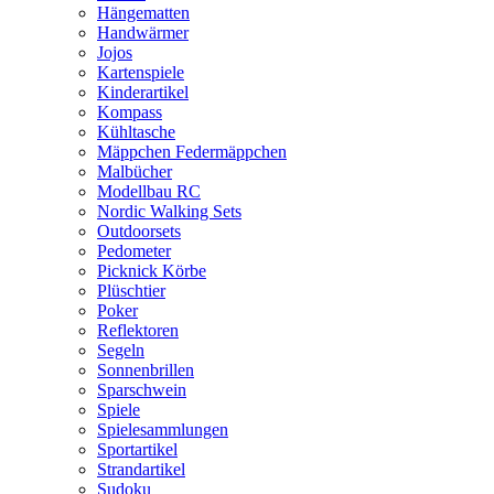
Hängematten
Handwärmer
Jojos
Kartenspiele
Kinderartikel
Kompass
Kühltasche
Mäppchen Federmäppchen
Malbücher
Modellbau RC
Nordic Walking Sets
Outdoorsets
Pedometer
Picknick Körbe
Plüschtier
Poker
Reflektoren
Segeln
Sonnenbrillen
Sparschwein
Spiele
Spielesammlungen
Sportartikel
Strandartikel
Sudoku