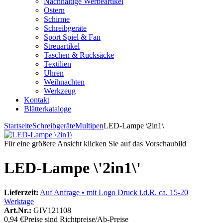
Nachhaltige Werbeartikel
Ostern
Schirme
Schreibgeräte
Sport Spiel & Fan
Streuartikel
Taschen & Rucksäcke
Textilien
Uhren
Weihnachten
Werkzeug
Kontakt
Blätterkataloge
Startseite
Schreibgeräte
Multipen
LED-Lampe \2in1\
Für eine größere Ansicht klicken Sie auf das Vorschaubild
LED-Lampe \'2in1\'
Lieferzeit:
Auf Anfrage • mit Logo Druck i.d.R. ca. 15-20
Werktage
Art.Nr.:
GIV121108
0,94 €
Preise sind Richtpreise/Ab-Preise