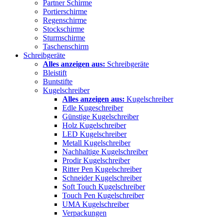
Partner Schirme
Portierschirme
Regenschirme
Stockschirme
Sturmschirme
Taschenschirm
Schreibgeräte
Alles anzeigen aus:
Schreibgeräte
Bleistift
Buntstifte
Kugelschreiber
Alles anzeigen aus:
Kugelschreiber
Edle Kugeschreiber
Günstige Kugelschreiber
Holz Kugelschreiber
LED Kugelschreiber
Metall Kugelschreiber
Nachhaltige Kugelschreiber
Prodir Kugelschreiber
Ritter Pen Kugelschreiber
Schneider Kugelschreiber
Soft Touch Kugelschreiber
Touch Pen Kugelschreiber
UMA Kugelschreiber
Verpackungen