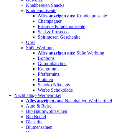
Knabbereien Snacks
Kundenpräsente
Alles anzeigen aus:
Kundenpräsente
Champagner
Erlesene Kundenpräsente
Sekt & Prosecco
Spirituosen Geschenke
Obst
Süße Werbung
Alles anzeigen aus:
Süße Werbung
Bonbons
Gummibärchen
Kaugummi
Pfefferminz
Pralinen
Schoko Nikolaus
Werbe Schokolade
Nachhaltige Werbeartikel
Alles anzeigen aus:
Nachhaltige Werbeartikel
Auto & Reise
Bio Baumwolltaschen
Bio Beutel
Bleistifte
Blumensamen