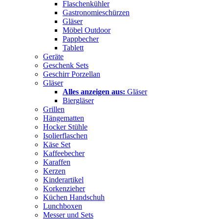
Flaschenkühler
Gastronomieschürzen
Gläser
Möbel Outdoor
Pappbecher
Tablett
Geräte
Geschenk Sets
Geschirr Porzellan
Gläser
Alles anzeigen aus:
Gläser
Biergläser
Grillen
Hängematten
Hocker Stühle
Isolierflaschen
Käse Set
Kaffeebecher
Karaffen
Kerzen
Kinderartikel
Korkenzieher
Küchen Handschuh
Lunchboxen
Messer und Sets