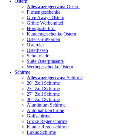
Ostern
Alles anzeigen aus:
Ostern
Firmengeschenke
Give Aways Ostern
Grüne Werbemittel
Honigosterbrot
Kundengeschenke Ostern
Oster Grußkarten
Ostereier
Osterhasen
Schokolade
Süße Osterpräsente
Werbegeschenke Ostern
Schirme
Alles anzeigen aus:
Schirme
20" Zoll Schirme
23" Zoll Schirme
27" Zoll Schirme
30" Zoll Schirme
Aluminium Schirme
Automatik Schirme
Golfschirme
Große Regenschirme
Kinder Regenschirme
Luxus Schirme