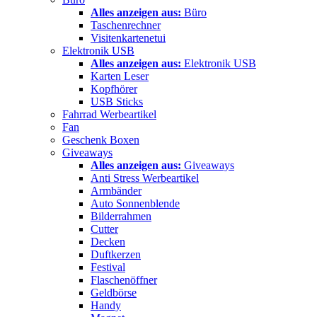
Alles anzeigen aus:
Büro
Taschenrechner
Visitenkartenetui
Elektronik USB
Alles anzeigen aus:
Elektronik USB
Karten Leser
Kopfhörer
USB Sticks
Fahrrad Werbeartikel
Fan
Geschenk Boxen
Giveaways
Alles anzeigen aus:
Giveaways
Anti Stress Werbeartikel
Armbänder
Auto Sonnenblende
Bilderrahmen
Cutter
Decken
Duftkerzen
Festival
Flaschenöffner
Geldbörse
Handy