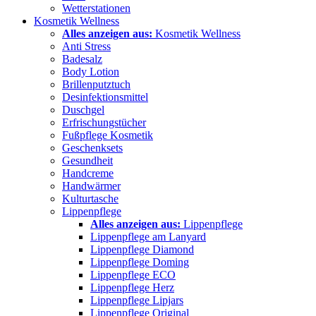
Wetterstationen
Kosmetik Wellness
Alles anzeigen aus:
Kosmetik Wellness
Anti Stress
Badesalz
Body Lotion
Brillenputztuch
Desinfektionsmittel
Duschgel
Erfrischungstücher
Fußpflege Kosmetik
Geschenksets
Gesundheit
Handcreme
Handwärmer
Kulturtasche
Lippenpflege
Alles anzeigen aus:
Lippenpflege
Lippenpflege am Lanyard
Lippenpflege Diamond
Lippenpflege Doming
Lippenpflege ECO
Lippenpflege Herz
Lippenpflege Lipjars
Lippenpflege Original