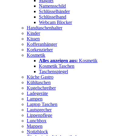
Magnet
Namensschild
Schlüsselbänder
Schlüsselband
Webcam Blocker
Handtaschenhalter
Kinder
Kissen
Kofferanhänger
Korkenzieher
Kosmetik
Alles anzeigen aus:
Kosmetik
Kosmetik Taschen
Taschenspiegel
Küche Gastro
Kühltaschen
Kugelschreiber
Ladegeräte
Lampen
Laptop Taschen
Lautsprecher
Lippenpflege
Lunchbox
Mappen
Notizblock