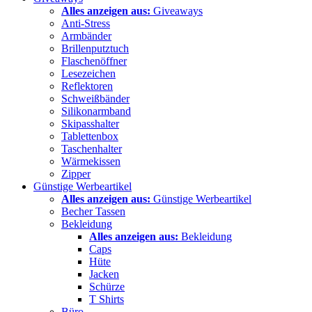
Alles anzeigen aus:
Giveaways
Anti-Stress
Armbänder
Brillenputztuch
Flaschenöffner
Lesezeichen
Reflektoren
Schweißbänder
Silikonarmband
Skipasshalter
Tablettenbox
Taschenhalter
Wärmekissen
Zipper
Günstige Werbeartikel
Alles anzeigen aus:
Günstige Werbeartikel
Becher Tassen
Bekleidung
Alles anzeigen aus:
Bekleidung
Caps
Hüte
Jacken
Schürze
T Shirts
Büro