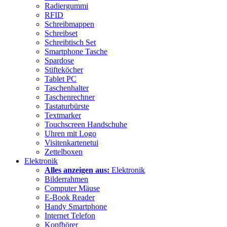
Radiergummi
RFID
Schreibmappen
Schreibset
Schreibtisch Set
Smartphone Tasche
Spardose
Stifteköcher
Tablet PC
Taschenhalter
Taschenrechner
Tastaturbürste
Textmarker
Touchscreen Handschuhe
Uhren mit Logo
Visitenkartenetui
Zettelboxen
Elektronik
Alles anzeigen aus:
Elektronik
Bilderrahmen
Computer Mäuse
E-Book Reader
Handy Smartphone
Internet Telefon
Kopfhörer