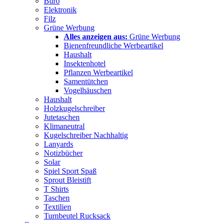
Büro
Elektronik
Filz
Grüne Werbung
Alles anzeigen aus:
Grüne Werbung
Bienenfreundliche Werbeartikel
Haushalt
Insektenhotel
Pflanzen Werbeartikel
Samentütchen
Vogelhäuschen
Haushalt
Holzkugelschreiber
Jutetaschen
Klimaneutral
Kugelschreiber Nachhaltig
Lanyards
Notizbücher
Solar
Spiel Sport Spaß
Sprout Bleistift
T Shirts
Taschen
Textilien
Turnbeutel Rucksack