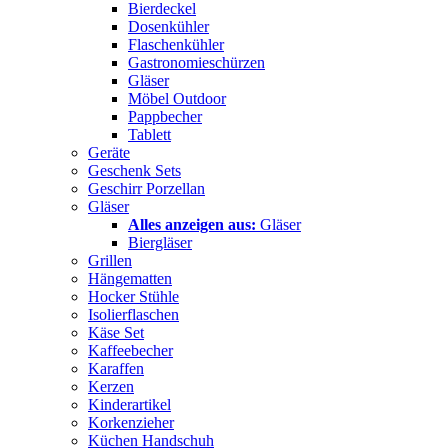
Bierdeckel
Dosenkühler
Flaschenkühler
Gastronomieschürzen
Gläser
Möbel Outdoor
Pappbecher
Tablett
Geräte
Geschenk Sets
Geschirr Porzellan
Gläser
Alles anzeigen aus:
Gläser
Biergläser
Grillen
Hängematten
Hocker Stühle
Isolierflaschen
Käse Set
Kaffeebecher
Karaffen
Kerzen
Kinderartikel
Korkenzieher
Küchen Handschuh