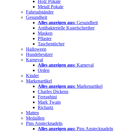
Holz Pokale
Metall Pokale
Fahrradständer
Gesundheit
Alles anzeigen aus:
Gesundheit
Antibakterielle Kugelschreiber
Masken
Pflaster
Taschentücher
Halloween
Hundebesitzer
Karneval
Alles anzeigen aus:
Karneval
Orden
Kinder
Markenartikel
Alles anzeigen aus:
Markenartikel
Charles Dickens
Ferraghini
Mark Twain
Richartz
Matten
Medaillen
Pins Anstecknadeln
Alles anzeigen aus:
Pins Anstecknadeln