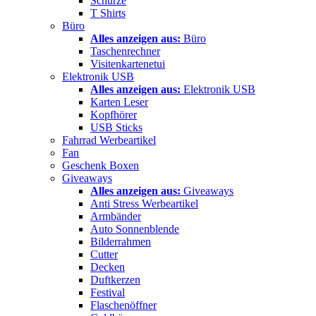
Schürze
T Shirts
Büro
Alles anzeigen aus:
Büro
Taschenrechner
Visitenkartenetui
Elektronik USB
Alles anzeigen aus:
Elektronik USB
Karten Leser
Kopfhörer
USB Sticks
Fahrrad Werbeartikel
Fan
Geschenk Boxen
Giveaways
Alles anzeigen aus:
Giveaways
Anti Stress Werbeartikel
Armbänder
Auto Sonnenblende
Bilderrahmen
Cutter
Decken
Duftkerzen
Festival
Flaschenöffner