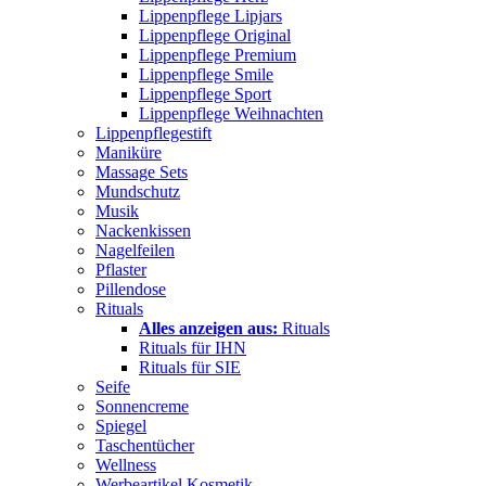
Lippenpflege Lipjars
Lippenpflege Original
Lippenpflege Premium
Lippenpflege Smile
Lippenpflege Sport
Lippenpflege Weihnachten
Lippenpflegestift
Maniküre
Massage Sets
Mundschutz
Musik
Nackenkissen
Nagelfeilen
Pflaster
Pillendose
Rituals
Alles anzeigen aus:
Rituals
Rituals für IHN
Rituals für SIE
Seife
Sonnencreme
Spiegel
Taschentücher
Wellness
Werbeartikel Kosmetik