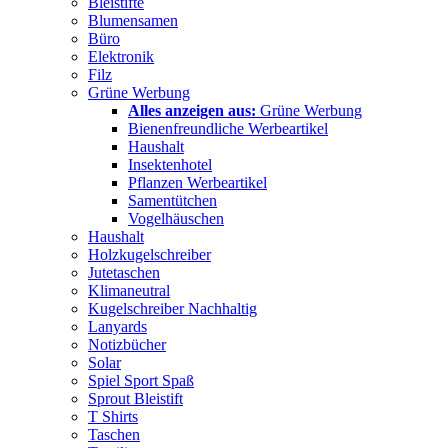
Bleistifte
Blumensamen
Büro
Elektronik
Filz
Grüne Werbung
Alles anzeigen aus:
Grüne Werbung
Bienenfreundliche Werbeartikel
Haushalt
Insektenhotel
Pflanzen Werbeartikel
Samentütchen
Vogelhäuschen
Haushalt
Holzkugelschreiber
Jutetaschen
Klimaneutral
Kugelschreiber Nachhaltig
Lanyards
Notizbücher
Solar
Spiel Sport Spaß
Sprout Bleistift
T Shirts
Taschen