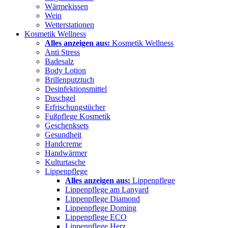
Wärmekissen
Wein
Wetterstationen
Kosmetik Wellness
Alles anzeigen aus:
Kosmetik Wellness
Anti Stress
Badesalz
Body Lotion
Brillenputztuch
Desinfektionsmittel
Duschgel
Erfrischungstücher
Fußpflege Kosmetik
Geschenksets
Gesundheit
Handcreme
Handwärmer
Kulturtasche
Lippenpflege
Alles anzeigen aus:
Lippenpflege
Lippenpflege am Lanyard
Lippenpflege Diamond
Lippenpflege Doming
Lippenpflege ECO
Lippenpflege Herz