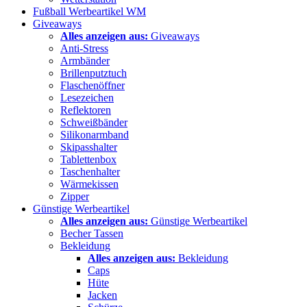
Fußball Werbeartikel WM
Giveaways
Alles anzeigen aus:
Giveaways
Anti-Stress
Armbänder
Brillenputztuch
Flaschenöffner
Lesezeichen
Reflektoren
Schweißbänder
Silikonarmband
Skipasshalter
Tablettenbox
Taschenhalter
Wärmekissen
Zipper
Günstige Werbeartikel
Alles anzeigen aus:
Günstige Werbeartikel
Becher Tassen
Bekleidung
Alles anzeigen aus:
Bekleidung
Caps
Hüte
Jacken