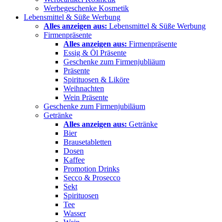
Werbegeschenke Kosmetik
Lebensmittel & Süße Werbung
Alles anzeigen aus:
Lebensmittel & Süße Werbung
Firmenpräsente
Alles anzeigen aus:
Firmenpräsente
Essig & Öl Präsente
Geschenke zum Firmenjubliäum
Präsente
Spirituosen & Liköre
Weihnachten
Wein Präsente
Geschenke zum Firmenjubiläum
Getränke
Alles anzeigen aus:
Getränke
Bier
Brausetabletten
Dosen
Kaffee
Promotion Drinks
Secco & Prosecco
Sekt
Spirituosen
Tee
Wasser