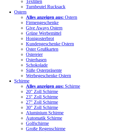
Textilien
Turnbeutel Rucksack
Ostern
Alles anzeigen aus:
Ostern
Firmengeschenke
Give Aways Ostern
Grüne Werbemittel
Honigosterbrot
Kundengeschenke Ostern
Oster Grußkarten
Ostereier
Osterhasen
Schokolade
Süße Osterpräsente
Werbegeschenke Ostern
Schirme
Alles anzeigen aus:
Schirme
20" Zoll Schirme
23" Zoll Schirme
27" Zoll Schirme
30" Zoll Schirme
Aluminium Schirme
Automatik Schirme
Golfschirme
Große Regenschirme