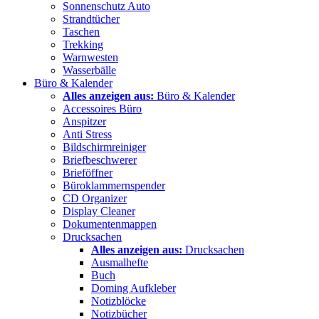
Sonnenschutz Auto
Strandtücher
Taschen
Trekking
Warnwesten
Wasserbälle
Büro & Kalender
Alles anzeigen aus:
Büro & Kalender
Accessoires Büro
Anspitzer
Anti Stress
Bildschirmreiniger
Briefbeschwerer
Brieföffner
Büroklammernspender
CD Organizer
Display Cleaner
Dokumentenmappen
Drucksachen
Alles anzeigen aus:
Drucksachen
Ausmalhefte
Buch
Doming Aufkleber
Notizblöcke
Notizbücher