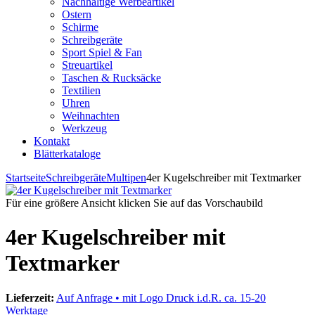
Nachhaltige Werbeartikel
Ostern
Schirme
Schreibgeräte
Sport Spiel & Fan
Streuartikel
Taschen & Rucksäcke
Textilien
Uhren
Weihnachten
Werkzeug
Kontakt
Blätterkataloge
Startseite
Schreibgeräte
Multipen
4er Kugelschreiber mit Textmarker
Für eine größere Ansicht klicken Sie auf das Vorschaubild
4er Kugelschreiber mit
Textmarker
Lieferzeit:
Auf Anfrage • mit Logo Druck i.d.R. ca. 15-20
Werktage