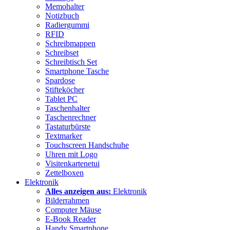
Memohalter
Notizbuch
Radiergummi
RFID
Schreibmappen
Schreibset
Schreibtisch Set
Smartphone Tasche
Spardose
Stifteköcher
Tablet PC
Taschenhalter
Taschenrechner
Tastaturbürste
Textmarker
Touchscreen Handschuhe
Uhren mit Logo
Visitenkartenetui
Zettelboxen
Elektronik
Alles anzeigen aus:
Elektronik
Bilderrahmen
Computer Mäuse
E-Book Reader
Handy Smartphone