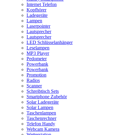
Internet Telefon
Kopfhörer
Ladegeräte
Lampen
Laserpointer
Lautsprecher
Lautsprecher
LED Schlüsselanhänger
Leselampen
MP3 Player
Pedometer
Powerbank
Powerbank
Promotion
Radios
Scanner
Schreibtisch Sets
Smartphone Zubehör
Solar Ladegeräte
Solar Lampen
Taschenlampen
Taschenrechner
Telefon Handy
Webcam Kamera
Wetterstation