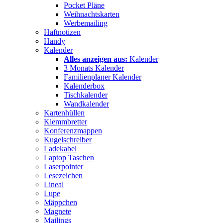
Pocket Pläne
Weihnachtskarten
Werbemailing
Haftnotizen
Handy
Kalender
Alles anzeigen aus:
Kalender
3 Monats Kalender
Familienplaner Kalender
Kalenderbox
Tischkalender
Wandkalender
Kartenhüllen
Klemmbretter
Konferenzmappen
Kugelschreiber
Ladekabel
Laptop Taschen
Laserpointer
Lesezeichen
Lineal
Lupe
Mäppchen
Magnete
Mailings