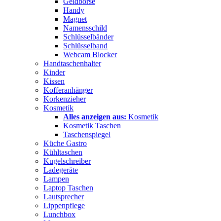
Geldbörse
Handy
Magnet
Namensschild
Schlüsselbänder
Schlüsselband
Webcam Blocker
Handtaschenhalter
Kinder
Kissen
Kofferanhänger
Korkenzieher
Kosmetik
Alles anzeigen aus:
Kosmetik
Kosmetik Taschen
Taschenspiegel
Küche Gastro
Kühltaschen
Kugelschreiber
Ladegeräte
Lampen
Laptop Taschen
Lautsprecher
Lippenpflege
Lunchbox