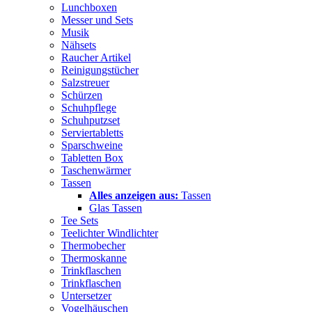
Lunchboxen
Messer und Sets
Musik
Nähsets
Raucher Artikel
Reinigungstücher
Salzstreuer
Schürzen
Schuhpflege
Schuhputzset
Serviertabletts
Sparschweine
Tabletten Box
Taschenwärmer
Tassen
Alles anzeigen aus:
Tassen
Glas Tassen
Tee Sets
Teelichter Windlichter
Thermobecher
Thermoskanne
Trinkflaschen
Trinkflaschen
Untersetzer
Vogelhäuschen