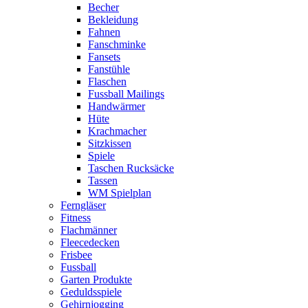
Becher
Bekleidung
Fahnen
Fanschminke
Fansets
Fanstühle
Flaschen
Fussball Mailings
Handwärmer
Hüte
Krachmacher
Sitzkissen
Spiele
Taschen Rucksäcke
Tassen
WM Spielplan
Ferngläser
Fitness
Flachmänner
Fleecedecken
Frisbee
Fussball
Garten Produkte
Geduldsspiele
Gehirnjogging