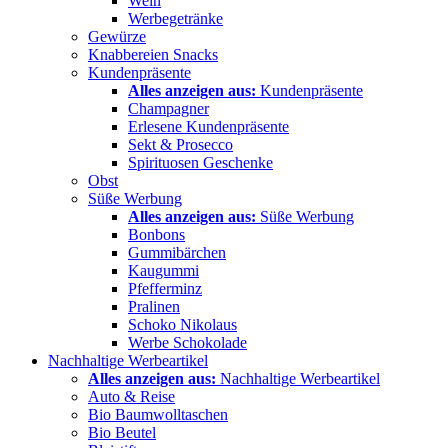
Wein
Werbegetränke
Gewürze
Knabbereien Snacks
Kundenpräsente
Alles anzeigen aus:
Kundenpräsente
Champagner
Erlesene Kundenpräsente
Sekt & Prosecco
Spirituosen Geschenke
Obst
Süße Werbung
Alles anzeigen aus:
Süße Werbung
Bonbons
Gummibärchen
Kaugummi
Pfefferminz
Pralinen
Schoko Nikolaus
Werbe Schokolade
Nachhaltige Werbeartikel
Alles anzeigen aus:
Nachhaltige Werbeartikel
Auto & Reise
Bio Baumwolltaschen
Bio Beutel