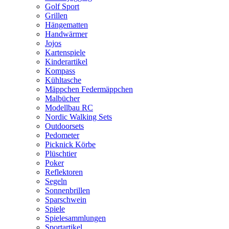
Golf Sport
Grillen
Hängematten
Handwärmer
Jojos
Kartenspiele
Kinderartikel
Kompass
Kühltasche
Mäppchen Federmäppchen
Malbücher
Modellbau RC
Nordic Walking Sets
Outdoorsets
Pedometer
Picknick Körbe
Plüschtier
Poker
Reflektoren
Segeln
Sonnenbrillen
Sparschwein
Spiele
Spielesammlungen
Sportartikel