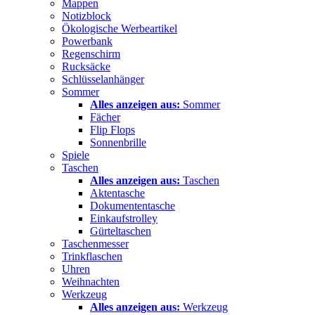
Mappen
Notizblock
Ökologische Werbeartikel
Powerbank
Regenschirm
Rucksäcke
Schlüsselanhänger
Sommer
Alles anzeigen aus:
Sommer
Fächer
Flip Flops
Sonnenbrille
Spiele
Taschen
Alles anzeigen aus:
Taschen
Aktentasche
Dokumententasche
Einkaufstrolley
Gürteltaschen
Taschenmesser
Trinkflaschen
Uhren
Weihnachten
Werkzeug
Alles anzeigen aus:
Werkzeug