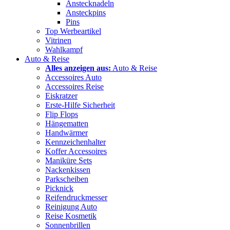
Anstecknadeln
Ansteckpins
Pins
Top Werbeartikel
Vitrinen
Wahlkampf
Auto & Reise
Alles anzeigen aus:
Auto & Reise
Accessoires Auto
Accessoires Reise
Eiskratzer
Erste-Hilfe Sicherheit
Flip Flops
Hängematten
Handwärmer
Kennzeichenhalter
Koffer Accessoires
Maniküre Sets
Nackenkissen
Parkscheiben
Picknick
Reifendruckmesser
Reinigung Auto
Reise Kosmetik
Sonnenbrillen