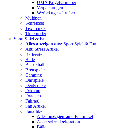
UMA Kugelschreiber
Verpackungen
Werbekugelschreiber
Multipen
Schreibset
Textmarker
Tintenroller
Sport Spiel & Fan
Alles anzeigen aus:
Sport Spiel & Fan
Anti Stress Artikel
Badeente
Bälle
Basketball
Brettspiele
Camping
Dartspiele
Denkspiele
Domino
Drachen
Fahrrad
Fan Artikel
Fanartikel
Alles anzeigen aus:
Fanartikel
Accessoires Dekoration
Bälle