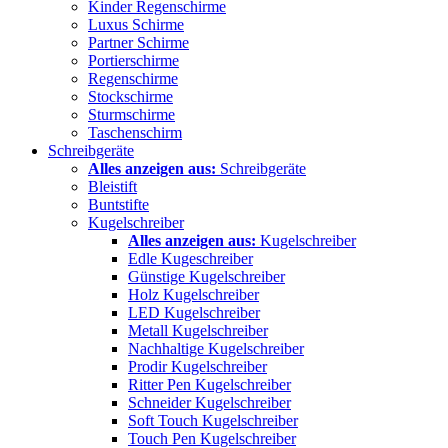
Kinder Regenschirme
Luxus Schirme
Partner Schirme
Portierschirme
Regenschirme
Stockschirme
Sturmschirme
Taschenschirm
Schreibgeräte
Alles anzeigen aus:
Schreibgeräte
Bleistift
Buntstifte
Kugelschreiber
Alles anzeigen aus:
Kugelschreiber
Edle Kugeschreiber
Günstige Kugelschreiber
Holz Kugelschreiber
LED Kugelschreiber
Metall Kugelschreiber
Nachhaltige Kugelschreiber
Prodir Kugelschreiber
Ritter Pen Kugelschreiber
Schneider Kugelschreiber
Soft Touch Kugelschreiber
Touch Pen Kugelschreiber