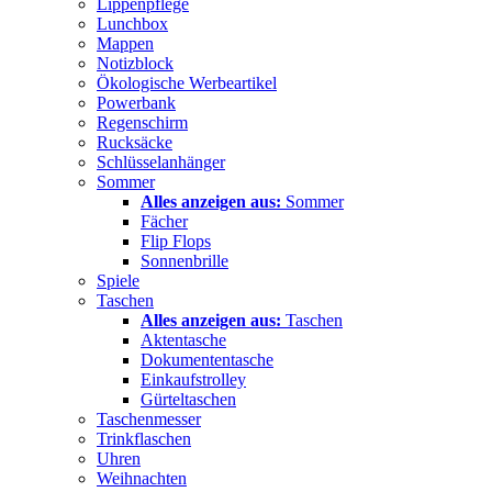
Lippenpflege
Lunchbox
Mappen
Notizblock
Ökologische Werbeartikel
Powerbank
Regenschirm
Rucksäcke
Schlüsselanhänger
Sommer
Alles anzeigen aus:
Sommer
Fächer
Flip Flops
Sonnenbrille
Spiele
Taschen
Alles anzeigen aus:
Taschen
Aktentasche
Dokumententasche
Einkaufstrolley
Gürteltaschen
Taschenmesser
Trinkflaschen
Uhren
Weihnachten