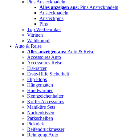
Pins Anstecknadeln
Alles anzeigen aus:
Pins Anstecknadeln
Anstecknadeln
Ansteckpins
Pins
Top Werbeartikel
Vitrinen
Wahlkampf
Auto & Reise
Alles anzeigen aus:
Auto & Reise
Accessoires Auto
Accessoires Reise
Eiskratzer
Erste-Hilfe Sicherheit
Flip Flops
Hängematten
Handwärmer
Kennzeichenhalter
Koffer Accessoires
Maniküre Sets
Nackenkissen
Parkscheiben
Picknick
Reifendruckmesser
Reinigung Auto