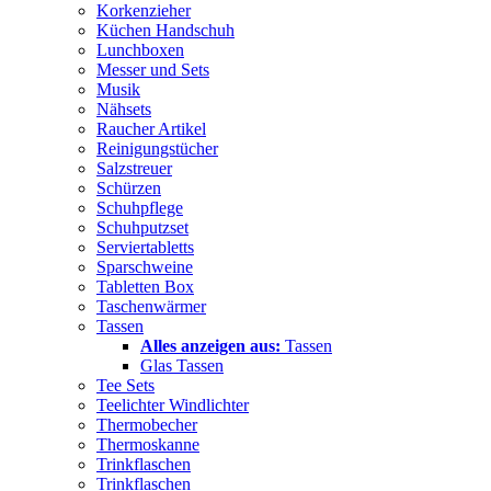
Korkenzieher
Küchen Handschuh
Lunchboxen
Messer und Sets
Musik
Nähsets
Raucher Artikel
Reinigungstücher
Salzstreuer
Schürzen
Schuhpflege
Schuhputzset
Serviertabletts
Sparschweine
Tabletten Box
Taschenwärmer
Tassen
Alles anzeigen aus:
Tassen
Glas Tassen
Tee Sets
Teelichter Windlichter
Thermobecher
Thermoskanne
Trinkflaschen
Trinkflaschen