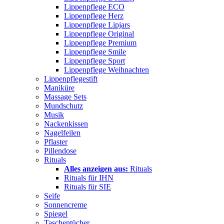
Lippenpflege ECO
Lippenpflege Herz
Lippenpflege Lipjars
Lippenpflege Original
Lippenpflege Premium
Lippenpflege Smile
Lippenpflege Sport
Lippenpflege Weihnachten
Lippenpflegestift
Maniküre
Massage Sets
Mundschutz
Musik
Nackenkissen
Nagelfeilen
Pflaster
Pillendose
Rituals
Alles anzeigen aus:
Rituals
Rituals für IHN
Rituals für SIE
Seife
Sonnencreme
Spiegel
Taschentücher