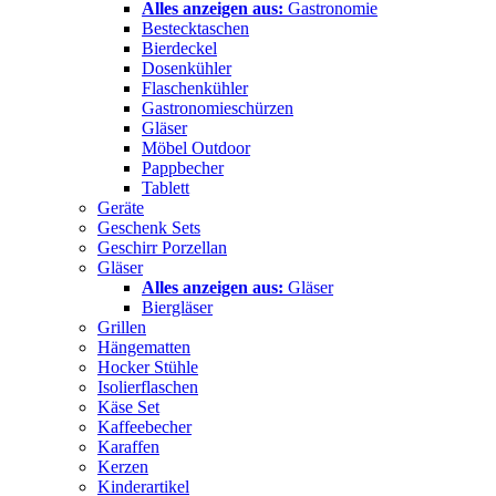
Alles anzeigen aus:
Gastronomie
Bestecktaschen
Bierdeckel
Dosenkühler
Flaschenkühler
Gastronomieschürzen
Gläser
Möbel Outdoor
Pappbecher
Tablett
Geräte
Geschenk Sets
Geschirr Porzellan
Gläser
Alles anzeigen aus:
Gläser
Biergläser
Grillen
Hängematten
Hocker Stühle
Isolierflaschen
Käse Set
Kaffeebecher
Karaffen
Kerzen
Kinderartikel