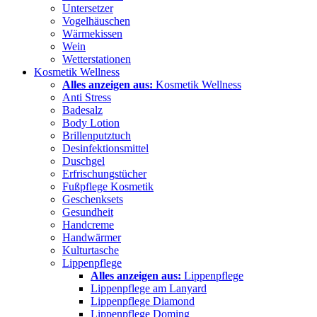
Untersetzer
Vogelhäuschen
Wärmekissen
Wein
Wetterstationen
Kosmetik Wellness
Alles anzeigen aus:
Kosmetik Wellness
Anti Stress
Badesalz
Body Lotion
Brillenputztuch
Desinfektionsmittel
Duschgel
Erfrischungstücher
Fußpflege Kosmetik
Geschenksets
Gesundheit
Handcreme
Handwärmer
Kulturtasche
Lippenpflege
Alles anzeigen aus:
Lippenpflege
Lippenpflege am Lanyard
Lippenpflege Diamond
Lippenpflege Doming