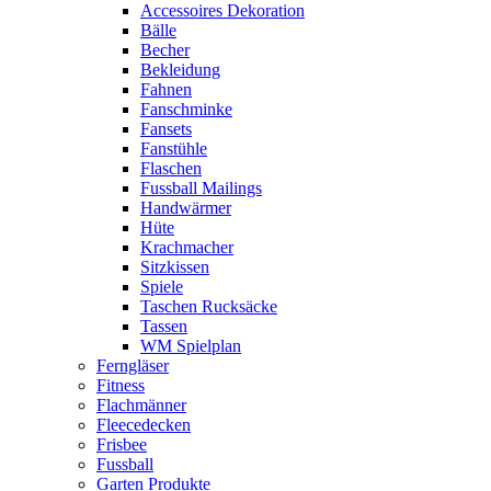
Accessoires Dekoration
Bälle
Becher
Bekleidung
Fahnen
Fanschminke
Fansets
Fanstühle
Flaschen
Fussball Mailings
Handwärmer
Hüte
Krachmacher
Sitzkissen
Spiele
Taschen Rucksäcke
Tassen
WM Spielplan
Ferngläser
Fitness
Flachmänner
Fleecedecken
Frisbee
Fussball
Garten Produkte