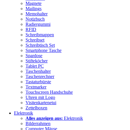
Magnete
Mailings
Memohalter
Notizbuch
Radiergummi
RFID
Schreibmappen
Schreibset
Schreibtisch Set
Smartphone Tasche
Spardose
Stifteköcher
Tablet PC
Taschenhalter
Taschenrechner
Tastaturbürste
Textmarker
Touchscreen Handschuhe
Uhren mit Logo
Visitenkartenetui
Zettelboxen
Elektronik
Alles anzeigen aus:
Elektronik
Bilderrahmen
Computer Mäuse