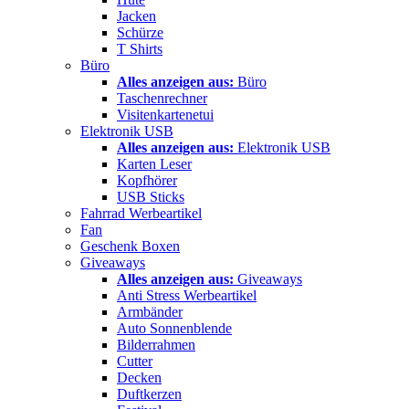
Jacken
Schürze
T Shirts
Büro
Alles anzeigen aus:
Büro
Taschenrechner
Visitenkartenetui
Elektronik USB
Alles anzeigen aus:
Elektronik USB
Karten Leser
Kopfhörer
USB Sticks
Fahrrad Werbeartikel
Fan
Geschenk Boxen
Giveaways
Alles anzeigen aus:
Giveaways
Anti Stress Werbeartikel
Armbänder
Auto Sonnenblende
Bilderrahmen
Cutter
Decken
Duftkerzen