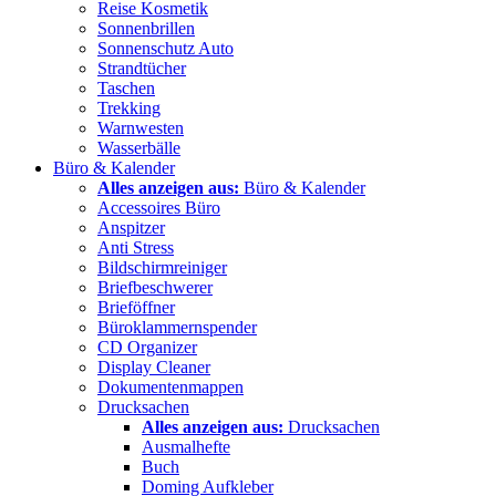
Reise Kosmetik
Sonnenbrillen
Sonnenschutz Auto
Strandtücher
Taschen
Trekking
Warnwesten
Wasserbälle
Büro & Kalender
Alles anzeigen aus:
Büro & Kalender
Accessoires Büro
Anspitzer
Anti Stress
Bildschirmreiniger
Briefbeschwerer
Brieföffner
Büroklammernspender
CD Organizer
Display Cleaner
Dokumentenmappen
Drucksachen
Alles anzeigen aus:
Drucksachen
Ausmalhefte
Buch
Doming Aufkleber