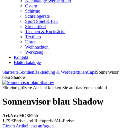
Nachhaltige Werbeartikel
Ostern
Schirme
Schreibgeräte
Sport Spiel & Fan
Streuartikel
Taschen & Rucksäcke
Textilien
Uhren
Weihnachten
Werkzeug
Kontakt
Blätterkataloge
Startseite
Textilien
Bekleidung & Werbetextilien
Caps
Sonnenvisor
blau Shadow
Für eine größere Ansicht klicken Sie auf das Vorschaubild
Sonnenvisor blau Shadow
Art.Nr.:
MO8655b
1,79 €
Preise sind Richtpreise/Ab-Preise
Diesen Artikel jetzt anfragen