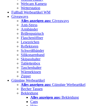
Webcam Kamera
Wetterstation
Fußball Werbeartikel WM
Giveaways
Alles anzeigen aus:
Giveaways
Anti-Stress
Armbänder
Brillenputztuch
Flaschenöffner
Lesezeichen
Reflektoren
Schweißbänder
Silikonarmband
Skipasshalter
Tablettenbox
Taschenhalter
Wärmekissen
Zipper
Günstige Werbeartikel
Alles anzeigen aus:
Günstige Werbeartikel
Becher Tassen
Bekleidung
Alles anzeigen aus:
Bekleidung
Caps
Hüte