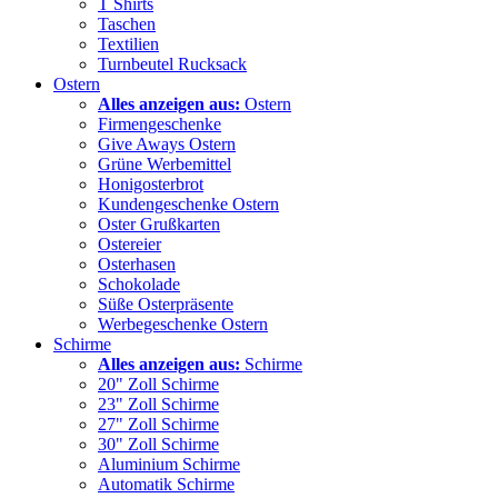
T Shirts
Taschen
Textilien
Turnbeutel Rucksack
Ostern
Alles anzeigen aus:
Ostern
Firmengeschenke
Give Aways Ostern
Grüne Werbemittel
Honigosterbrot
Kundengeschenke Ostern
Oster Grußkarten
Ostereier
Osterhasen
Schokolade
Süße Osterpräsente
Werbegeschenke Ostern
Schirme
Alles anzeigen aus:
Schirme
20" Zoll Schirme
23" Zoll Schirme
27" Zoll Schirme
30" Zoll Schirme
Aluminium Schirme
Automatik Schirme