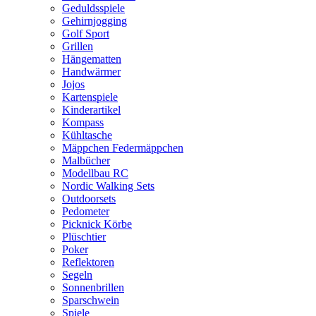
Geduldsspiele
Gehirnjogging
Golf Sport
Grillen
Hängematten
Handwärmer
Jojos
Kartenspiele
Kinderartikel
Kompass
Kühltasche
Mäppchen Federmäppchen
Malbücher
Modellbau RC
Nordic Walking Sets
Outdoorsets
Pedometer
Picknick Körbe
Plüschtier
Poker
Reflektoren
Segeln
Sonnenbrillen
Sparschwein
Spiele