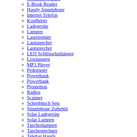
E-Book Reader
Handy Smartphone
Internet Telefon
Kopfhörer
Ladegeräte
Lampen
Laserpointer
Lautsprecher
Lautsprecher
LED Schlüsselanhänger
Leselampen
MP3 Player
Pedometer
Powerbank
Powerbank
Promotion
Radios
Scanner
Schreibtisch Sets
Smartphone Zubehör
Solar Ladegeräte
Solar Lampen
Taschenlampen
Taschenrechner
Telefon Handy