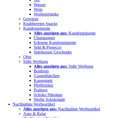
Wasser
Wein
Werbegetränke
Gewürze
Knabbereien Snacks
Kundenpräsente
Alles anzeigen aus:
Kundenpräsente
Champagner
Erlesene Kundenpräsente
Sekt & Prosecco
Spirituosen Geschenke
Obst
Süße Werbung
Alles anzeigen aus:
Süße Werbung
Bonbons
Gummibärchen
Kaugummi
Pfefferminz
Pralinen
Schoko Nikolaus
Werbe Schokolade
Nachhaltige Werbeartikel
Alles anzeigen aus:
Nachhaltige Werbeartikel
Auto & Reise