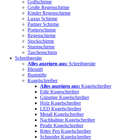
Golfschirme
Große Regenschirme
Kinder Regenschirme
Luxus Schirme
Partner Schirme
Portierschirme
Regenschirme
Stockschirme
Sturmschirme
Taschenschirm
Schreibgeräte
Alles anzeigen aus:
Schreibgeräte
Bleistift
Buntstifte
Kugelschreiber
Alles anzeigen aus:
Kugelschreiber
Edle Kugeschreiber
Günstige Kugelschreiber
Holz Kugelschreiber
LED Kugelschreiber
Metall Kugelschreiber
Nachhaltige Kugelschreiber
Prodir Kugelschreiber
Ritter Pen Kugelschreiber
Schneider Kugelschreiber