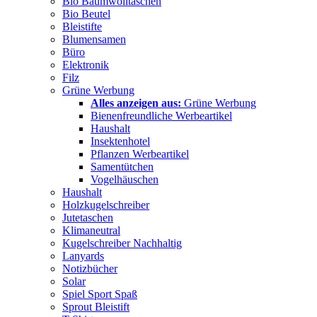
Bio Baumwolltaschen
Bio Beutel
Bleistifte
Blumensamen
Büro
Elektronik
Filz
Grüne Werbung
Alles anzeigen aus:
Grüne Werbung
Bienenfreundliche Werbeartikel
Haushalt
Insektenhotel
Pflanzen Werbeartikel
Samentütchen
Vogelhäuschen
Haushalt
Holzkugelschreiber
Jutetaschen
Klimaneutral
Kugelschreiber Nachhaltig
Lanyards
Notizbücher
Solar
Spiel Sport Spaß
Sprout Bleistift