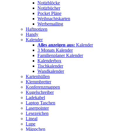
Notizblöcke
Notizbücher
Pocket Pläne
Weihnachtskarten
Werbemailing
Haftnotizen
Handy
Kalender
Alles anzeigen aus:
Kalender
3 Monats Kalender
Familienplaner Kalender
Kalenderbox
Tischkalender
Wandkalender
Kartenhüllen
Klemmbretter
Konferenzmappen
Kugelschreiber
Ladekabel
Laptop Taschen
Laserpointer
Lesezeichen
Lineal
Lupe
Mäppchen