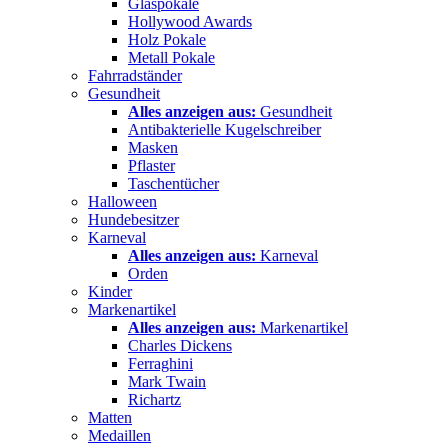
Glaspokale
Hollywood Awards
Holz Pokale
Metall Pokale
Fahrradständer
Gesundheit
Alles anzeigen aus:
Gesundheit
Antibakterielle Kugelschreiber
Masken
Pflaster
Taschentücher
Halloween
Hundebesitzer
Karneval
Alles anzeigen aus:
Karneval
Orden
Kinder
Markenartikel
Alles anzeigen aus:
Markenartikel
Charles Dickens
Ferraghini
Mark Twain
Richartz
Matten
Medaillen