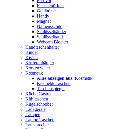
Festival
Flaschenöffner
Geldbörse
Handy
Magnet
Namensschild
Schlüsselbänder
Schlüsselband
Webcam Blocker
Handtaschenhalter
Kinder
Kissen
Kofferanhänger
Korkenzieher
Kosmetik
Alles anzeigen aus:
Kosmetik
Kosmetik Taschen
Taschenspiegel
Küche Gastro
Kühltaschen
Kugelschreiber
Ladegeräte
Lampen
Laptop Taschen
Lautsprecher