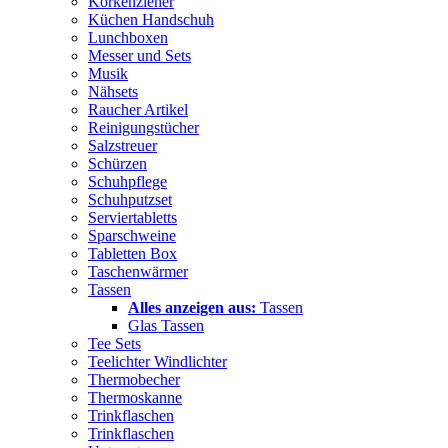
Korkenzieher
Küchen Handschuh
Lunchboxen
Messer und Sets
Musik
Nähsets
Raucher Artikel
Reinigungstücher
Salzstreuer
Schürzen
Schuhpflege
Schuhputzset
Serviertabletts
Sparschweine
Tabletten Box
Taschenwärmer
Tassen
Alles anzeigen aus:
Tassen
Glas Tassen
Tee Sets
Teelichter Windlichter
Thermobecher
Thermoskanne
Trinkflaschen
Trinkflaschen