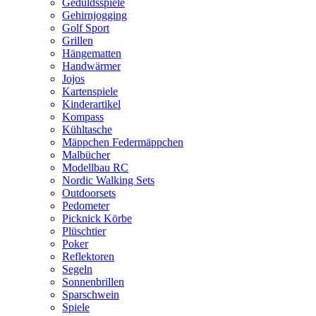
Geduldsspiele
Gehirnjogging
Golf Sport
Grillen
Hängematten
Handwärmer
Jojos
Kartenspiele
Kinderartikel
Kompass
Kühltasche
Mäppchen Federmäppchen
Malbücher
Modellbau RC
Nordic Walking Sets
Outdoorsets
Pedometer
Picknick Körbe
Plüschtier
Poker
Reflektoren
Segeln
Sonnenbrillen
Sparschwein
Spiele