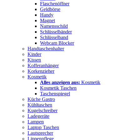
Flaschenöffner
Geldbörse
Handy
Magnet
Namensschild
Schlüsselbänder
Schlüsselband
Webcam Blocker
Handtaschenhalter
Kinder
Kissen
Kofferanhänger
Korkenzieher
Kosmetik
Alles anzeigen aus:
Kosmetik
Kosmetik Taschen
Taschenspiegel
Küche Gastro
Kühltaschen
Kugelschreiber
Ladegeräte
Lampen
Laptop Taschen
Lautsprecher
Lippenpflege