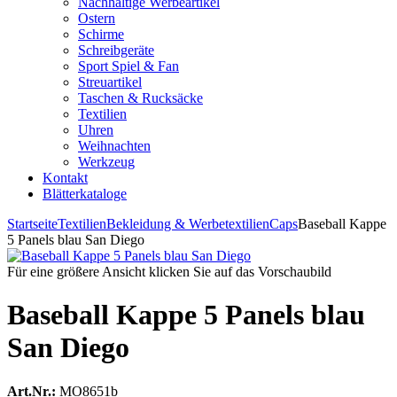
Nachhaltige Werbeartikel
Ostern
Schirme
Schreibgeräte
Sport Spiel & Fan
Streuartikel
Taschen & Rucksäcke
Textilien
Uhren
Weihnachten
Werkzeug
Kontakt
Blätterkataloge
Startseite
Textilien
Bekleidung & Werbetextilien
Caps
Baseball Kappe
5 Panels blau San Diego
Für eine größere Ansicht klicken Sie auf das Vorschaubild
Baseball Kappe 5 Panels blau
San Diego
Art.Nr.:
MO8651b