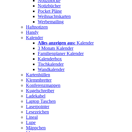
Notizblöcke
Notizbücher
Pocket Pläne
Weihnachtskarten
Werbemailing
Haftnotizen
Handy
Kalender
Alles anzeigen aus:
Kalender
3 Monats Kalender
Familienplaner Kalender
Kalenderbox
Tischkalender
Wandkalender
Kartenhüllen
Klemmbretter
Konferenzmappen
Kugelschreiber
Ladekabel
Laptop Taschen
Laserpointer
Lesezeichen
Lineal
Lupe
Mäppchen