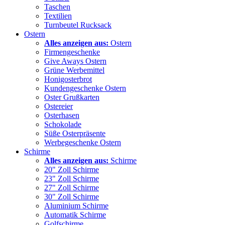
Taschen
Textilien
Turnbeutel Rucksack
Ostern
Alles anzeigen aus:
Ostern
Firmengeschenke
Give Aways Ostern
Grüne Werbemittel
Honigosterbrot
Kundengeschenke Ostern
Oster Grußkarten
Ostereier
Osterhasen
Schokolade
Süße Osterpräsente
Werbegeschenke Ostern
Schirme
Alles anzeigen aus:
Schirme
20" Zoll Schirme
23" Zoll Schirme
27" Zoll Schirme
30" Zoll Schirme
Aluminium Schirme
Automatik Schirme
Golfschirme