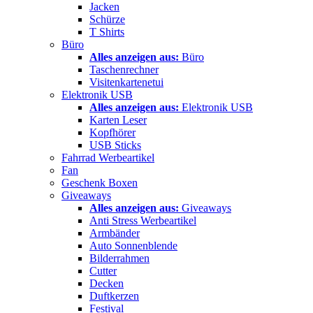
Jacken
Schürze
T Shirts
Büro
Alles anzeigen aus:
Büro
Taschenrechner
Visitenkartenetui
Elektronik USB
Alles anzeigen aus:
Elektronik USB
Karten Leser
Kopfhörer
USB Sticks
Fahrrad Werbeartikel
Fan
Geschenk Boxen
Giveaways
Alles anzeigen aus:
Giveaways
Anti Stress Werbeartikel
Armbänder
Auto Sonnenblende
Bilderrahmen
Cutter
Decken
Duftkerzen
Festival