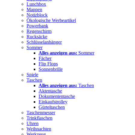
Lunchbox
Mappen
Notizblock
Ökologische Werbeartikel
Powerbank
Regenschirm
Rucksäcke
Schlüsselanhänger
Sommer
Alles anzeigen aus:
Sommer
Fächer
Flip Flops
Sonnenbrille
Spiele
Taschen
Alles anzeigen aus:
Taschen
Aktentasche
Dokumententasche
Einkaufstrolley
Gürteltaschen
Taschenmesser
Trinkflaschen
Uhren
Weihnachten
Werkzeug