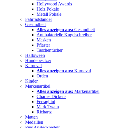
Hollywood Awards
Holz Pokale
Metall Pokale
Fahrradständer
Gesundheit
Alles anzeigen aus:
Gesundheit
Antibakterielle Kugelschreiber
Masken
Pflaster
Taschentücher
Halloween
Hundebesitzer
Karneval
Alles anzeigen aus:
Karneval
Orden
Kinder
Markenartikel
Alles anzeigen aus:
Markenartikel
Charles Dickens
Ferraghini
Mark Twain
Richartz
Matten
Medaillen
Pins Anstecknadeln