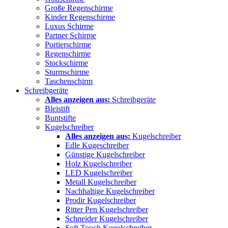
Große Regenschirme
Kinder Regenschirme
Luxus Schirme
Partner Schirme
Portierschirme
Regenschirme
Stockschirme
Sturmschirme
Taschenschirm
Schreibgeräte
Alles anzeigen aus:
Schreibgeräte
Bleistift
Buntstifte
Kugelschreiber
Alles anzeigen aus:
Kugelschreiber
Edle Kugeschreiber
Günstige Kugelschreiber
Holz Kugelschreiber
LED Kugelschreiber
Metall Kugelschreiber
Nachhaltige Kugelschreiber
Prodir Kugelschreiber
Ritter Pen Kugelschreiber
Schneider Kugelschreiber
Soft Touch Kugelschreiber