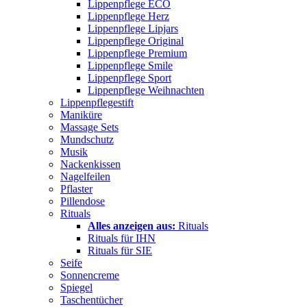
Lippenpflege ECO
Lippenpflege Herz
Lippenpflege Lipjars
Lippenpflege Original
Lippenpflege Premium
Lippenpflege Smile
Lippenpflege Sport
Lippenpflege Weihnachten
Lippenpflegestift
Maniküre
Massage Sets
Mundschutz
Musik
Nackenkissen
Nagelfeilen
Pflaster
Pillendose
Rituals
Alles anzeigen aus:
Rituals
Rituals für IHN
Rituals für SIE
Seife
Sonnencreme
Spiegel
Taschentücher