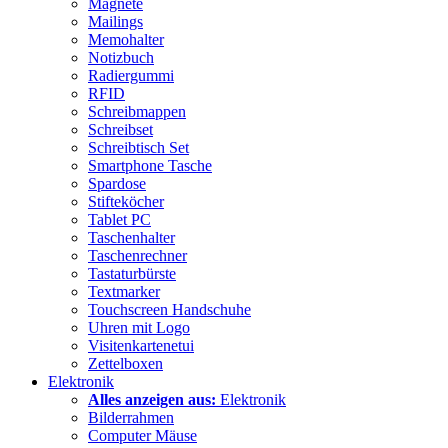
Magnete
Mailings
Memohalter
Notizbuch
Radiergummi
RFID
Schreibmappen
Schreibset
Schreibtisch Set
Smartphone Tasche
Spardose
Stifteköcher
Tablet PC
Taschenhalter
Taschenrechner
Tastaturbürste
Textmarker
Touchscreen Handschuhe
Uhren mit Logo
Visitenkartenetui
Zettelboxen
Elektronik
Alles anzeigen aus:
Elektronik
Bilderrahmen
Computer Mäuse