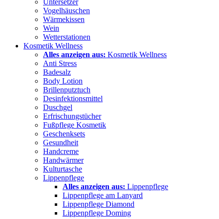
Untersetzer
Vogelhäuschen
Wärmekissen
Wein
Wetterstationen
Kosmetik Wellness
Alles anzeigen aus:
Kosmetik Wellness
Anti Stress
Badesalz
Body Lotion
Brillenputztuch
Desinfektionsmittel
Duschgel
Erfrischungstücher
Fußpflege Kosmetik
Geschenksets
Gesundheit
Handcreme
Handwärmer
Kulturtasche
Lippenpflege
Alles anzeigen aus:
Lippenpflege
Lippenpflege am Lanyard
Lippenpflege Diamond
Lippenpflege Doming