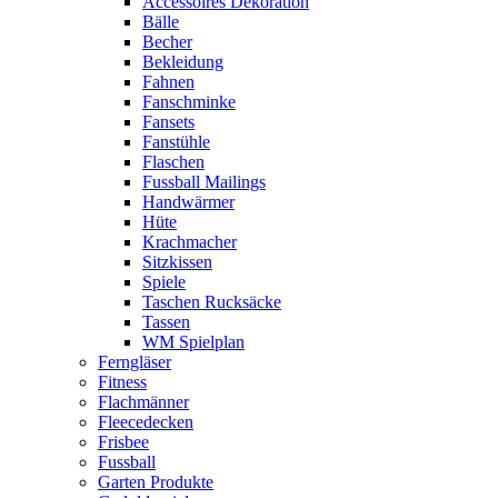
Accessoires Dekoration
Bälle
Becher
Bekleidung
Fahnen
Fanschminke
Fansets
Fanstühle
Flaschen
Fussball Mailings
Handwärmer
Hüte
Krachmacher
Sitzkissen
Spiele
Taschen Rucksäcke
Tassen
WM Spielplan
Ferngläser
Fitness
Flachmänner
Fleecedecken
Frisbee
Fussball
Garten Produkte