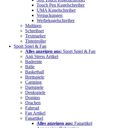
Touch Pen Kugelschreiber
UMA Kugelschreiber
Verpackungen
Werbekugelschreiber
Multipen
Schreibset
Textmarker
Tintenroller
Sport Spiel & Fan
Alles anzeigen aus:
Sport Spiel & Fan
Anti Stress Artikel
Badeente
Bälle
Basketball
Brettspiele
Camping
Dartspiele
Denkspiele
Domino
Drachen
Fahrrad
Fan Artikel
Fanartikel
Alles anzeigen aus:
Fanartikel