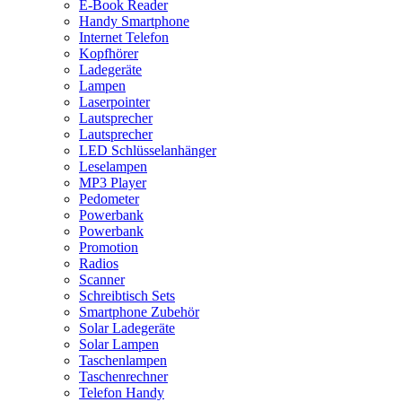
E-Book Reader
Handy Smartphone
Internet Telefon
Kopfhörer
Ladegeräte
Lampen
Laserpointer
Lautsprecher
Lautsprecher
LED Schlüsselanhänger
Leselampen
MP3 Player
Pedometer
Powerbank
Powerbank
Promotion
Radios
Scanner
Schreibtisch Sets
Smartphone Zubehör
Solar Ladegeräte
Solar Lampen
Taschenlampen
Taschenrechner
Telefon Handy