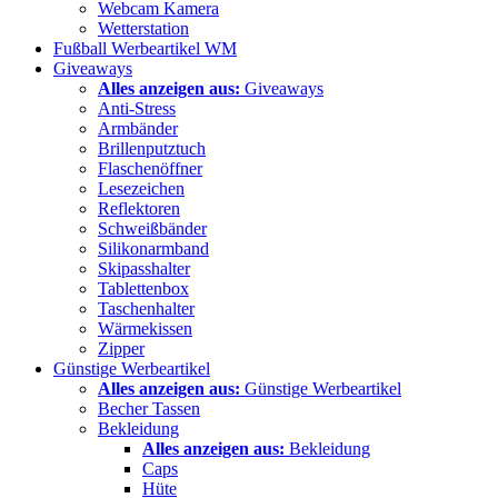
Webcam Kamera
Wetterstation
Fußball Werbeartikel WM
Giveaways
Alles anzeigen aus:
Giveaways
Anti-Stress
Armbänder
Brillenputztuch
Flaschenöffner
Lesezeichen
Reflektoren
Schweißbänder
Silikonarmband
Skipasshalter
Tablettenbox
Taschenhalter
Wärmekissen
Zipper
Günstige Werbeartikel
Alles anzeigen aus:
Günstige Werbeartikel
Becher Tassen
Bekleidung
Alles anzeigen aus:
Bekleidung
Caps
Hüte