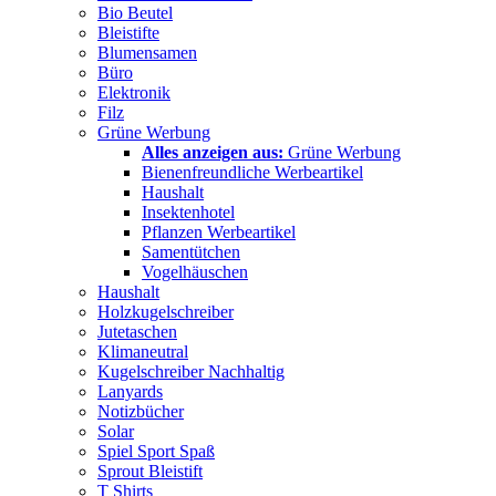
Bio Beutel
Bleistifte
Blumensamen
Büro
Elektronik
Filz
Grüne Werbung
Alles anzeigen aus:
Grüne Werbung
Bienenfreundliche Werbeartikel
Haushalt
Insektenhotel
Pflanzen Werbeartikel
Samentütchen
Vogelhäuschen
Haushalt
Holzkugelschreiber
Jutetaschen
Klimaneutral
Kugelschreiber Nachhaltig
Lanyards
Notizbücher
Solar
Spiel Sport Spaß
Sprout Bleistift
T Shirts