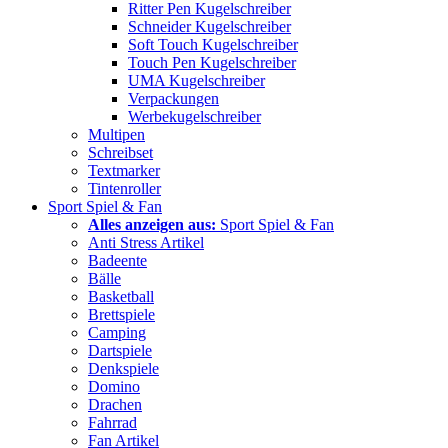
Ritter Pen Kugelschreiber
Schneider Kugelschreiber
Soft Touch Kugelschreiber
Touch Pen Kugelschreiber
UMA Kugelschreiber
Verpackungen
Werbekugelschreiber
Multipen
Schreibset
Textmarker
Tintenroller
Sport Spiel & Fan
Alles anzeigen aus:
Sport Spiel & Fan
Anti Stress Artikel
Badeente
Bälle
Basketball
Brettspiele
Camping
Dartspiele
Denkspiele
Domino
Drachen
Fahrrad
Fan Artikel