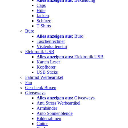
Alles anzeigen aus:
Bekleidung
Caps
Hüte
Jacken
Schürze
T Shirts
Büro
Alles anzeigen aus:
Büro
Taschenrechner
Visitenkartenetui
Elektronik USB
Alles anzeigen aus:
Elektronik USB
Karten Leser
Kopfhörer
USB Sticks
Fahrrad Werbeartikel
Fan
Geschenk Boxen
Giveaways
Alles anzeigen aus:
Giveaways
Anti Stress Werbeartikel
Armbänder
Auto Sonnenblende
Bilderrahmen
Cutter