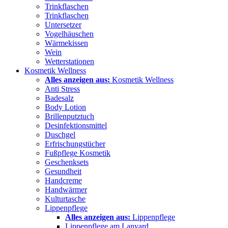
Trinkflaschen
Trinkflaschen
Untersetzer
Vogelhäuschen
Wärmekissen
Wein
Wetterstationen
Kosmetik Wellness
Alles anzeigen aus:
Kosmetik Wellness
Anti Stress
Badesalz
Body Lotion
Brillenputztuch
Desinfektionsmittel
Duschgel
Erfrischungstücher
Fußpflege Kosmetik
Geschenksets
Gesundheit
Handcreme
Handwärmer
Kulturtasche
Lippenpflege
Alles anzeigen aus:
Lippenpflege
Lippenpflege am Lanyard