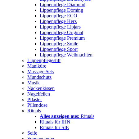
Lippenpflege Diamond
Lippenpflege Doming
Lippenpflege ECO
Lippenpflege Herz
Lippenpflege Lipjars
Lippenpflege Original
Lippenpflege Premium
Lippenpflege Smile
Lippenpflege Sport
Lippenpflege Weihnachten
Lippenpflegestift
Maniküre
Massage Sets
Mundschutz
Musik
Nackenkissen
Nagelfeilen
Pflaster
Pillendose
Rituals
Alles anzeigen aus:
Rituals
Rituals für IHN
Rituals für SIE
Seife
Sonnencreme