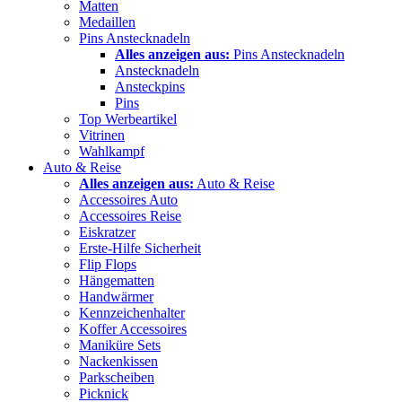
Matten
Medaillen
Pins Anstecknadeln
Alles anzeigen aus:
Pins Anstecknadeln
Anstecknadeln
Ansteckpins
Pins
Top Werbeartikel
Vitrinen
Wahlkampf
Auto & Reise
Alles anzeigen aus:
Auto & Reise
Accessoires Auto
Accessoires Reise
Eiskratzer
Erste-Hilfe Sicherheit
Flip Flops
Hängematten
Handwärmer
Kennzeichenhalter
Koffer Accessoires
Maniküre Sets
Nackenkissen
Parkscheiben
Picknick