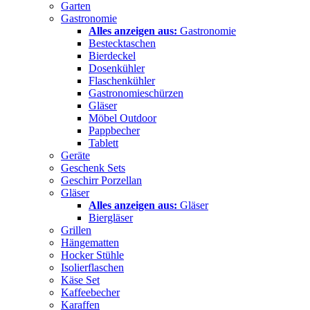
Garten
Gastronomie
Alles anzeigen aus:
Gastronomie
Bestecktaschen
Bierdeckel
Dosenkühler
Flaschenkühler
Gastronomieschürzen
Gläser
Möbel Outdoor
Pappbecher
Tablett
Geräte
Geschenk Sets
Geschirr Porzellan
Gläser
Alles anzeigen aus:
Gläser
Biergläser
Grillen
Hängematten
Hocker Stühle
Isolierflaschen
Käse Set
Kaffeebecher
Karaffen