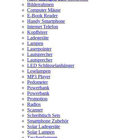
Bilderrahmen
Computer Mäuse
E-Book Reader
Handy Smartphone
Internet Telefon
Kopfhörer
Ladegeräte
Lampen
Laserpointer
Lautsprecher
Lautsprecher
LED Schlüsselanhänger
Leselampen
MP3 Player
Pedometer
Powerbank
Powerbank
Promotion
Radios
Scanner
Schreibtisch Sets
Smartphone Zubehör
Solar Ladegeräte
Solar Lampen
Taschenlampen