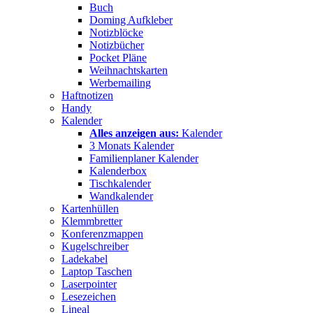
Buch
Doming Aufkleber
Notizblöcke
Notizbücher
Pocket Pläne
Weihnachtskarten
Werbemailing
Haftnotizen
Handy
Kalender
Alles anzeigen aus:
Kalender
3 Monats Kalender
Familienplaner Kalender
Kalenderbox
Tischkalender
Wandkalender
Kartenhüllen
Klemmbretter
Konferenzmappen
Kugelschreiber
Ladekabel
Laptop Taschen
Laserpointer
Lesezeichen
Lineal