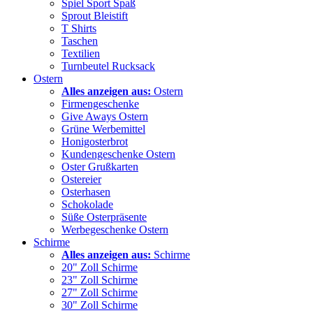
Spiel Sport Spaß
Sprout Bleistift
T Shirts
Taschen
Textilien
Turnbeutel Rucksack
Ostern
Alles anzeigen aus:
Ostern
Firmengeschenke
Give Aways Ostern
Grüne Werbemittel
Honigosterbrot
Kundengeschenke Ostern
Oster Grußkarten
Ostereier
Osterhasen
Schokolade
Süße Osterpräsente
Werbegeschenke Ostern
Schirme
Alles anzeigen aus:
Schirme
20" Zoll Schirme
23" Zoll Schirme
27" Zoll Schirme
30" Zoll Schirme