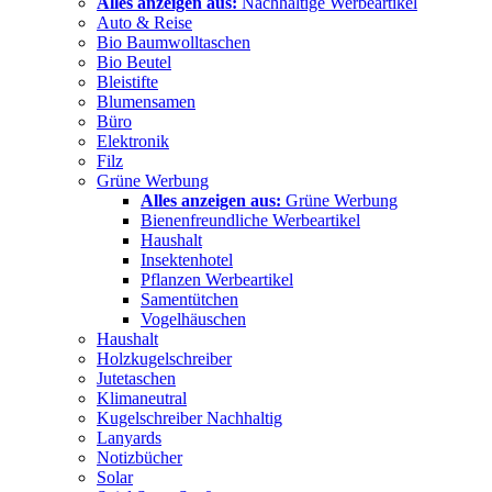
Alles anzeigen aus:
Nachhaltige Werbeartikel
Auto & Reise
Bio Baumwolltaschen
Bio Beutel
Bleistifte
Blumensamen
Büro
Elektronik
Filz
Grüne Werbung
Alles anzeigen aus:
Grüne Werbung
Bienenfreundliche Werbeartikel
Haushalt
Insektenhotel
Pflanzen Werbeartikel
Samentütchen
Vogelhäuschen
Haushalt
Holzkugelschreiber
Jutetaschen
Klimaneutral
Kugelschreiber Nachhaltig
Lanyards
Notizbücher
Solar