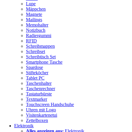
Lupe
Mäppchen
Magnete
Mailings
Memohalter
Notizbuch
Radiergummi
RFID
Schreibmappen
Schreibset
Schreibtisch Set
Smartphone Tasche
Spardose
Stifteköcher
Tablet PC
Taschenhalter
Taschenrechner
Tastaturbürste
Textmarker
Touchscreen Handschuhe
Uhren mit Logo
Visitenkartenetui
Zettelboxen
Elektronik
Alles anzeigen aus:
Elektronik