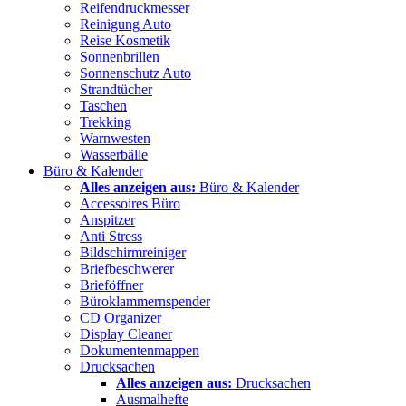
Reifendruckmesser
Reinigung Auto
Reise Kosmetik
Sonnenbrillen
Sonnenschutz Auto
Strandtücher
Taschen
Trekking
Warnwesten
Wasserbälle
Büro & Kalender
Alles anzeigen aus:
Büro & Kalender
Accessoires Büro
Anspitzer
Anti Stress
Bildschirmreiniger
Briefbeschwerer
Brieföffner
Büroklammernspender
CD Organizer
Display Cleaner
Dokumentenmappen
Drucksachen
Alles anzeigen aus:
Drucksachen
Ausmalhefte