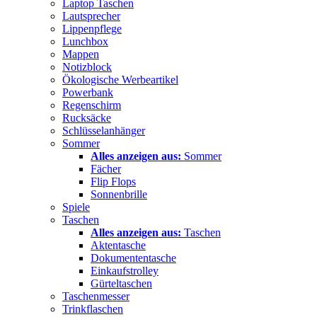
Laptop Taschen
Lautsprecher
Lippenpflege
Lunchbox
Mappen
Notizblock
Ökologische Werbeartikel
Powerbank
Regenschirm
Rucksäcke
Schlüsselanhänger
Sommer
Alles anzeigen aus:
Sommer
Fächer
Flip Flops
Sonnenbrille
Spiele
Taschen
Alles anzeigen aus:
Taschen
Aktentasche
Dokumententasche
Einkaufstrolley
Gürteltaschen
Taschenmesser
Trinkflaschen