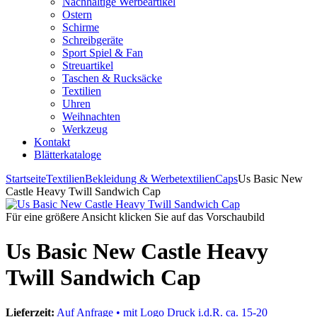
Nachhaltige Werbeartikel
Ostern
Schirme
Schreibgeräte
Sport Spiel & Fan
Streuartikel
Taschen & Rucksäcke
Textilien
Uhren
Weihnachten
Werkzeug
Kontakt
Blätterkataloge
Startseite
Textilien
Bekleidung & Werbetextilien
Caps
Us Basic New
Castle Heavy Twill Sandwich Cap
Für eine größere Ansicht klicken Sie auf das Vorschaubild
Us Basic New Castle Heavy
Twill Sandwich Cap
Lieferzeit:
Auf Anfrage • mit Logo Druck i.d.R. ca. 15-20