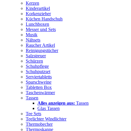
Kerzen
Kinderartikel
Korkenzieher
Küchen Handschuh
Lunchboxen
Messer und Sets
Musik
Nähsets
Raucher Artikel
Reinigungstücher
Salzstreuer
Schürzen
Schuhpflege
Schuhputzset
Serviertabletts
Sparschweine
Tabletten Box
Taschenwärmer
Tassen
Alles anzeigen aus:
Tassen
Glas Tassen
Tee Sets
Teelichter Windlichter
Thermobecher
Thermoskanne