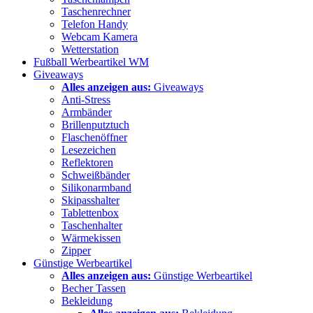
Taschenrechner
Telefon Handy
Webcam Kamera
Wetterstation
Fußball Werbeartikel WM
Giveaways
Alles anzeigen aus:
Giveaways
Anti-Stress
Armbänder
Brillenputztuch
Flaschenöffner
Lesezeichen
Reflektoren
Schweißbänder
Silikonarmband
Skipasshalter
Tablettenbox
Taschenhalter
Wärmekissen
Zipper
Günstige Werbeartikel
Alles anzeigen aus:
Günstige Werbeartikel
Becher Tassen
Bekleidung