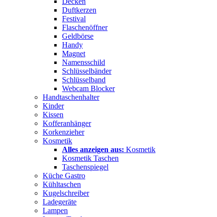
Decken
Duftkerzen
Festival
Flaschenöffner
Geldbörse
Handy
Magnet
Namensschild
Schlüsselbänder
Schlüsselband
Webcam Blocker
Handtaschenhalter
Kinder
Kissen
Kofferanhänger
Korkenzieher
Kosmetik
Alles anzeigen aus:
Kosmetik
Kosmetik Taschen
Taschenspiegel
Küche Gastro
Kühltaschen
Kugelschreiber
Ladegeräte
Lampen