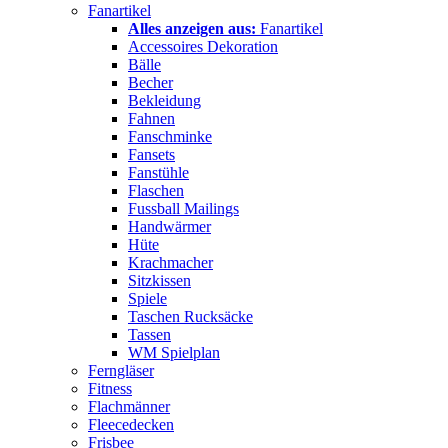
Fanartikel
Alles anzeigen aus:
Fanartikel
Accessoires Dekoration
Bälle
Becher
Bekleidung
Fahnen
Fanschminke
Fansets
Fanstühle
Flaschen
Fussball Mailings
Handwärmer
Hüte
Krachmacher
Sitzkissen
Spiele
Taschen Rucksäcke
Tassen
WM Spielplan
Ferngläser
Fitness
Flachmänner
Fleecedecken
Frisbee