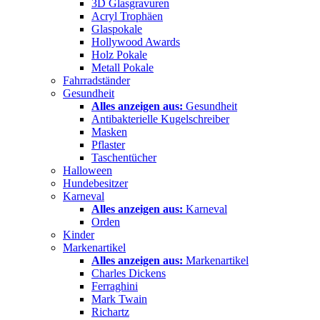
3D Glasgravuren
Acryl Trophäen
Glaspokale
Hollywood Awards
Holz Pokale
Metall Pokale
Fahrradständer
Gesundheit
Alles anzeigen aus:
Gesundheit
Antibakterielle Kugelschreiber
Masken
Pflaster
Taschentücher
Halloween
Hundebesitzer
Karneval
Alles anzeigen aus:
Karneval
Orden
Kinder
Markenartikel
Alles anzeigen aus:
Markenartikel
Charles Dickens
Ferraghini
Mark Twain
Richartz