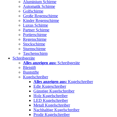
Aluminium Schirme
Automatik Schirme
Golfschirme
Große Regenschirme
Kinder Regenschirme
Luxus Schirme
Partner Schirme
Portierschirme
Regenschirme
Stockschirme
Sturmschirme
Taschenschirm
Schreibgeräte
Alles anzeigen aus:
Schreibgeräte
Bleistift
Buntstifte
Kugelschreiber
Alles anzeigen aus:
Kugelschreiber
Edle Kugeschreiber
Günstige Kugelschreiber
Holz Kugelschreiber
LED Kugelschreiber
Metall Kugelschreiber
Nachhaltige Kugelschreiber
Prodir Kugelschreiber