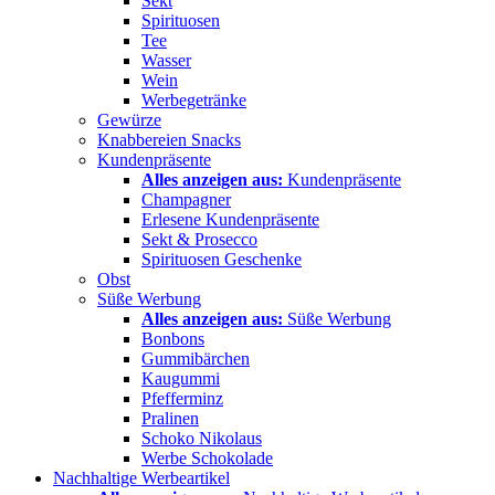
Sekt
Spirituosen
Tee
Wasser
Wein
Werbegetränke
Gewürze
Knabbereien Snacks
Kundenpräsente
Alles anzeigen aus:
Kundenpräsente
Champagner
Erlesene Kundenpräsente
Sekt & Prosecco
Spirituosen Geschenke
Obst
Süße Werbung
Alles anzeigen aus:
Süße Werbung
Bonbons
Gummibärchen
Kaugummi
Pfefferminz
Pralinen
Schoko Nikolaus
Werbe Schokolade
Nachhaltige Werbeartikel