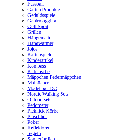
Fussball
Garten Produkte
Geduldsspiele
Gehirnjogging
Golf Sport
Grillen
Hängematten
Handwärmer
Jojos
Kartenspiele
Kinderartikel
Kompass
Kühltasche
Mäppchen Federmäppchen
Malbücher
Modellbau RC
Nordic Walking Sets
Outdoorsets
Pedometer
Picknick Körbe
Plüschtier
Poker
Reflektoren
Segeln
Sonnenbrillen