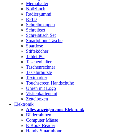
Memohalter
Notizbuch
Radiergummi
RFID
Schreibmappen
Schreibset
Schreibtisch Set
Smartphone Tasche
Spardose
Stifteköcher
Tablet PC
Taschenhalter
Taschenrechner
Tastaturbürste
Textmarker
Touchscreen Handschuhe
Uhren mit Logo
Visitenkartenetui
Zettelboxen
Elektronik
Alles anzeigen aus:
Elektronik
Bilderrahmen
Computer Mäuse
E-Book Reader
Handy Smartphone