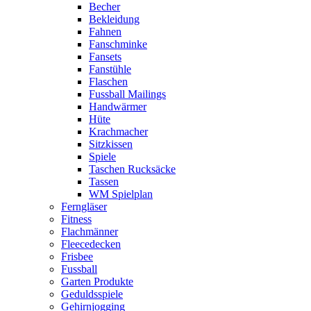
Becher
Bekleidung
Fahnen
Fanschminke
Fansets
Fanstühle
Flaschen
Fussball Mailings
Handwärmer
Hüte
Krachmacher
Sitzkissen
Spiele
Taschen Rucksäcke
Tassen
WM Spielplan
Ferngläser
Fitness
Flachmänner
Fleecedecken
Frisbee
Fussball
Garten Produkte
Geduldsspiele
Gehirnjogging