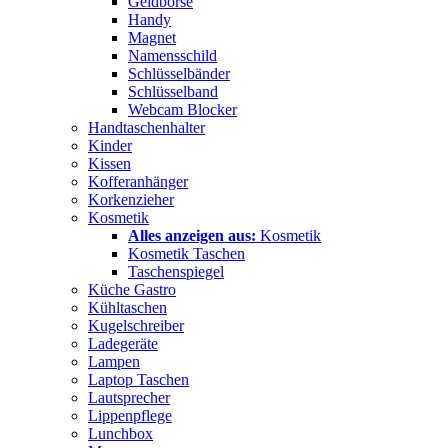
Geldbörse
Handy
Magnet
Namensschild
Schlüsselbänder
Schlüsselband
Webcam Blocker
Handtaschenhalter
Kinder
Kissen
Kofferanhänger
Korkenzieher
Kosmetik
Alles anzeigen aus:
Kosmetik
Kosmetik Taschen
Taschenspiegel
Küche Gastro
Kühltaschen
Kugelschreiber
Ladegeräte
Lampen
Laptop Taschen
Lautsprecher
Lippenpflege
Lunchbox