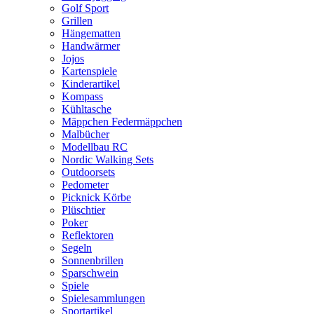
Golf Sport
Grillen
Hängematten
Handwärmer
Jojos
Kartenspiele
Kinderartikel
Kompass
Kühltasche
Mäppchen Federmäppchen
Malbücher
Modellbau RC
Nordic Walking Sets
Outdoorsets
Pedometer
Picknick Körbe
Plüschtier
Poker
Reflektoren
Segeln
Sonnenbrillen
Sparschwein
Spiele
Spielesammlungen
Sportartikel