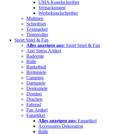
UMA Kugelschreiber
Verpackungen
Werbekugelschreiber
Multipen
Schreibset
Textmarker
Tintenroller
Sport Spiel & Fan
Alles anzeigen aus:
Sport Spiel & Fan
Anti Stress Artikel
Badeente
Bälle
Basketball
Brettspiele
Camping
Dartspiele
Denkspiele
Domino
Drachen
Fahrrad
Fan Artikel
Fanartikel
Alles anzeigen aus:
Fanartikel
Accessoires Dekoration
Bälle