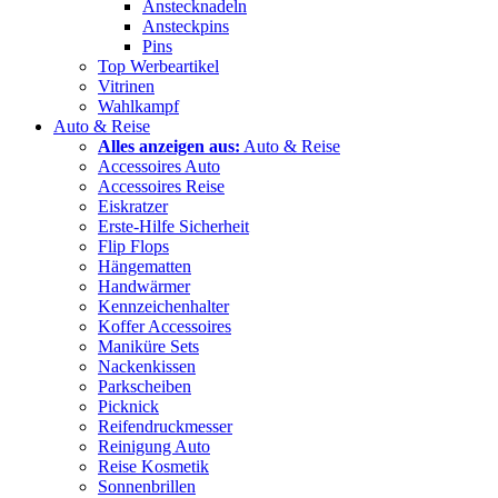
Anstecknadeln
Ansteckpins
Pins
Top Werbeartikel
Vitrinen
Wahlkampf
Auto & Reise
Alles anzeigen aus:
Auto & Reise
Accessoires Auto
Accessoires Reise
Eiskratzer
Erste-Hilfe Sicherheit
Flip Flops
Hängematten
Handwärmer
Kennzeichenhalter
Koffer Accessoires
Maniküre Sets
Nackenkissen
Parkscheiben
Picknick
Reifendruckmesser
Reinigung Auto
Reise Kosmetik
Sonnenbrillen