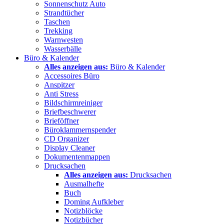
Sonnenschutz Auto
Strandtücher
Taschen
Trekking
Warnwesten
Wasserbälle
Büro & Kalender
Alles anzeigen aus:
Büro & Kalender
Accessoires Büro
Anspitzer
Anti Stress
Bildschirmreiniger
Briefbeschwerer
Brieföffner
Büroklammernspender
CD Organizer
Display Cleaner
Dokumentenmappen
Drucksachen
Alles anzeigen aus:
Drucksachen
Ausmalhefte
Buch
Doming Aufkleber
Notizblöcke
Notizbücher