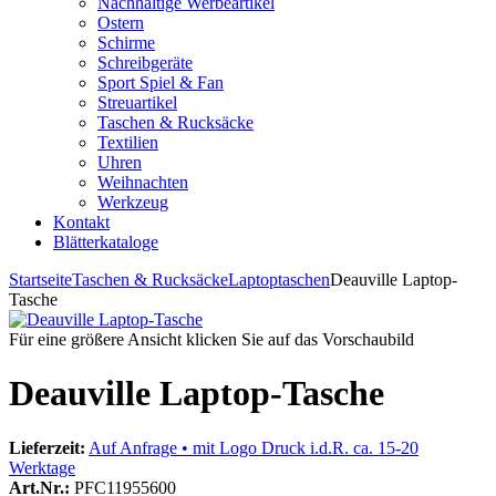
Nachhaltige Werbeartikel
Ostern
Schirme
Schreibgeräte
Sport Spiel & Fan
Streuartikel
Taschen & Rucksäcke
Textilien
Uhren
Weihnachten
Werkzeug
Kontakt
Blätterkataloge
Startseite
Taschen & Rucksäcke
Laptoptaschen
Deauville Laptop-
Tasche
Für eine größere Ansicht klicken Sie auf das Vorschaubild
Deauville Laptop-Tasche
Lieferzeit:
Auf Anfrage • mit Logo Druck i.d.R. ca. 15-20
Werktage
Art.Nr.:
PFC11955600