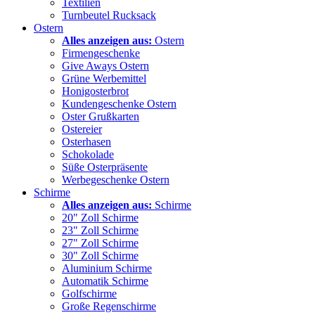
Textilien
Turnbeutel Rucksack
Ostern
Alles anzeigen aus:
Ostern
Firmengeschenke
Give Aways Ostern
Grüne Werbemittel
Honigosterbrot
Kundengeschenke Ostern
Oster Grußkarten
Ostereier
Osterhasen
Schokolade
Süße Osterpräsente
Werbegeschenke Ostern
Schirme
Alles anzeigen aus:
Schirme
20" Zoll Schirme
23" Zoll Schirme
27" Zoll Schirme
30" Zoll Schirme
Aluminium Schirme
Automatik Schirme
Golfschirme
Große Regenschirme