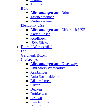
T Shirts
Büro
Alles anzeigen aus:
Büro
Taschenrechner
Visitenkartenetui
Elektronik USB
Alles anzeigen aus:
Elektronik USB
Karten Leser
Kopfhörer
USB Sticks
Fahrrad Werbeartikel
Fan
Geschenk Boxen
Giveaways
Alles anzeigen aus:
Giveaways
Anti Stress Werbeartikel
Armbänder
Auto Sonnenblende
Bilderrahmen
Cutter
Decken
Duftkerzen
Festival
Flaschenöffner