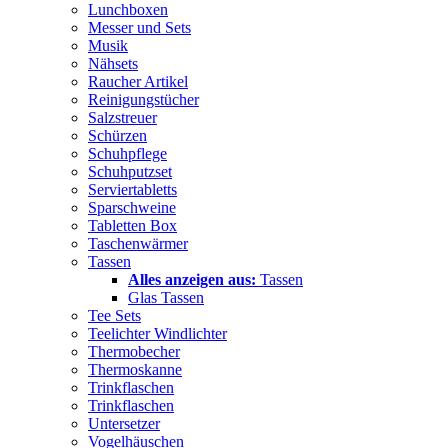
Lunchboxen
Messer und Sets
Musik
Nähsets
Raucher Artikel
Reinigungstücher
Salzstreuer
Schürzen
Schuhpflege
Schuhputzset
Serviertabletts
Sparschweine
Tabletten Box
Taschenwärmer
Tassen
Alles anzeigen aus:
Tassen
Glas Tassen
Tee Sets
Teelichter Windlichter
Thermobecher
Thermoskanne
Trinkflaschen
Trinkflaschen
Untersetzer
Vogelhäuschen