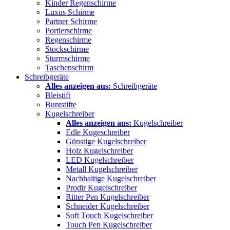
Kinder Regenschirme
Luxus Schirme
Partner Schirme
Portierschirme
Regenschirme
Stockschirme
Sturmschirme
Taschenschirm
Schreibgeräte
Alles anzeigen aus:
Schreibgeräte
Bleistift
Buntstifte
Kugelschreiber
Alles anzeigen aus:
Kugelschreiber
Edle Kugeschreiber
Günstige Kugelschreiber
Holz Kugelschreiber
LED Kugelschreiber
Metall Kugelschreiber
Nachhaltige Kugelschreiber
Prodir Kugelschreiber
Ritter Pen Kugelschreiber
Schneider Kugelschreiber
Soft Touch Kugelschreiber
Touch Pen Kugelschreiber