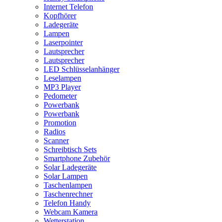
Internet Telefon
Kopfhörer
Ladegeräte
Lampen
Laserpointer
Lautsprecher
Lautsprecher
LED Schlüsselanhänger
Leselampen
MP3 Player
Pedometer
Powerbank
Powerbank
Promotion
Radios
Scanner
Schreibtisch Sets
Smartphone Zubehör
Solar Ladegeräte
Solar Lampen
Taschenlampen
Taschenrechner
Telefon Handy
Webcam Kamera
Wetterstation