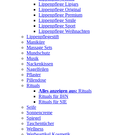
Lippenpflege Lipjars
Lippenpflege Original
Lippenpflege Premium
Lippenpflege Smile
Lippenpflege Sport
Lippenpflege Weihnachten
Lippenpflegestift
Maniküre
Massage Sets
Mundschutz
Musik
Nackenkissen
Nagelfeilen
Pflaster
Pillendose
Rituals
Alles anzeigen aus:
Rituals
Rituals für IHN
Rituals für SIE
Seife
Sonnencreme
Spiegel
Taschentücher
Wellness
Werbeartikel Kosmetik