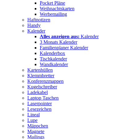
Pocket Pläne
Weihnachtskarten
Werbemailing
Haftnotizen
Handy
Kalender
Alles anzeigen aus:
Kalender
3 Monats Kalender
Familienplaner Kalender
Kalenderbox
Tischkalender
Wandkalender
Kartenhüllen
Klemmbretter
Konferenzmappen
Kugelschreiber
Ladekabel
Laptop Taschen
Laserpointer
Lesezeichen
Lineal
Lupe
Mäppchen
Magnete
Mailings