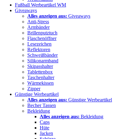
Fußball Werbeartikel WM
Giveaways
Alles anzeigen aus:
Giveaways
Anti-Stress
Armbänder
Brillenputztuch
Flaschenöffner
Lesezeichen
Reflektoren
Schweißbänder
Silikonarmband
Skipasshalter
Tablettenbox
Taschenhalter
Wärmekissen
Zipper
Günstige Werbeartikel
Alles anzeigen aus:
Günstige Werbeartikel
Becher Tassen
Bekleidung
Alles anzeigen aus:
Bekleidung
Caps
Hüte
Jacken
Schürze