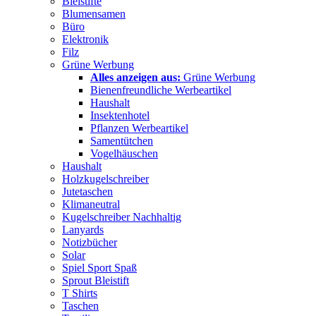
Bleistifte
Blumensamen
Büro
Elektronik
Filz
Grüne Werbung
Alles anzeigen aus:
Grüne Werbung
Bienenfreundliche Werbeartikel
Haushalt
Insektenhotel
Pflanzen Werbeartikel
Samentütchen
Vogelhäuschen
Haushalt
Holzkugelschreiber
Jutetaschen
Klimaneutral
Kugelschreiber Nachhaltig
Lanyards
Notizbücher
Solar
Spiel Sport Spaß
Sprout Bleistift
T Shirts
Taschen