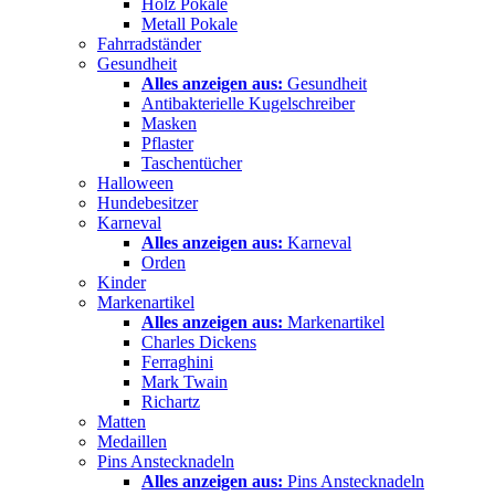
Holz Pokale
Metall Pokale
Fahrradständer
Gesundheit
Alles anzeigen aus:
Gesundheit
Antibakterielle Kugelschreiber
Masken
Pflaster
Taschentücher
Halloween
Hundebesitzer
Karneval
Alles anzeigen aus:
Karneval
Orden
Kinder
Markenartikel
Alles anzeigen aus:
Markenartikel
Charles Dickens
Ferraghini
Mark Twain
Richartz
Matten
Medaillen
Pins Anstecknadeln
Alles anzeigen aus:
Pins Anstecknadeln