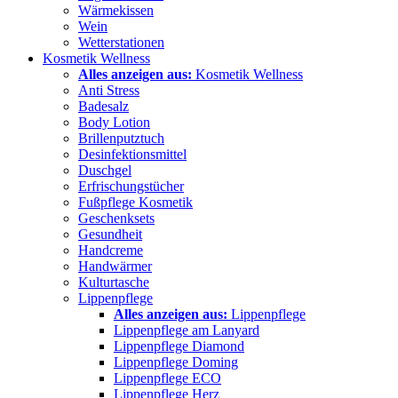
Wärmekissen
Wein
Wetterstationen
Kosmetik Wellness
Alles anzeigen aus:
Kosmetik Wellness
Anti Stress
Badesalz
Body Lotion
Brillenputztuch
Desinfektionsmittel
Duschgel
Erfrischungstücher
Fußpflege Kosmetik
Geschenksets
Gesundheit
Handcreme
Handwärmer
Kulturtasche
Lippenpflege
Alles anzeigen aus:
Lippenpflege
Lippenpflege am Lanyard
Lippenpflege Diamond
Lippenpflege Doming
Lippenpflege ECO
Lippenpflege Herz