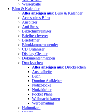
Wasserbälle
Büro & Kalender
Alles anzeigen aus:
Büro & Kalender
Accessoires Büro
Anspitzer
Anti Stress
Bildschirmreiniger
Briefbeschwerer
Brieföffner
Büroklammernspender
CD Organizer
Display Cleaner
Dokumentenmappen
Drucksachen
Alles anzeigen aus:
Drucksachen
Ausmalhefte
Buch
Doming Aufkleber
Notizblöcke
Notizbücher
Pocket Pläne
Weihnachtskarten
Werbemailing
Haftnotizen