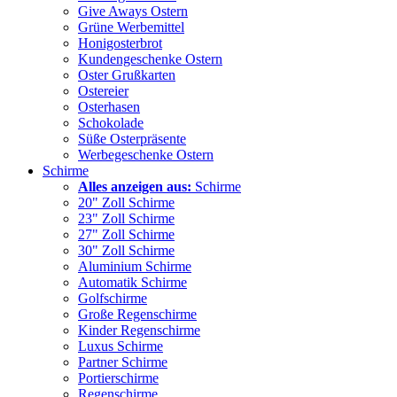
Give Aways Ostern
Grüne Werbemittel
Honigosterbrot
Kundengeschenke Ostern
Oster Grußkarten
Ostereier
Osterhasen
Schokolade
Süße Osterpräsente
Werbegeschenke Ostern
Schirme
Alles anzeigen aus:
Schirme
20" Zoll Schirme
23" Zoll Schirme
27" Zoll Schirme
30" Zoll Schirme
Aluminium Schirme
Automatik Schirme
Golfschirme
Große Regenschirme
Kinder Regenschirme
Luxus Schirme
Partner Schirme
Portierschirme
Regenschirme