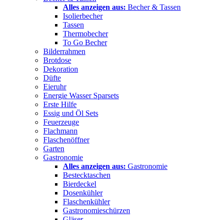
Alles anzeigen aus:
Becher & Tassen
Isolierbecher
Tassen
Thermobecher
To Go Becher
Bilderrahmen
Brotdose
Dekoration
Düfte
Eieruhr
Energie Wasser Sparsets
Erste Hilfe
Essig und Öl Sets
Feuerzeuge
Flachmann
Flaschenöffner
Garten
Gastronomie
Alles anzeigen aus:
Gastronomie
Bestecktaschen
Bierdeckel
Dosenkühler
Flaschenkühler
Gastronomieschürzen
Gläser