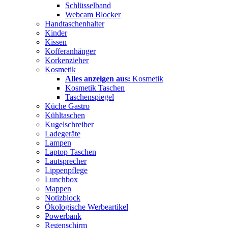
Schlüsselband
Webcam Blocker
Handtaschenhalter
Kinder
Kissen
Kofferanhänger
Korkenzieher
Kosmetik
Alles anzeigen aus:
Kosmetik
Kosmetik Taschen
Taschenspiegel
Küche Gastro
Kühltaschen
Kugelschreiber
Ladegeräte
Lampen
Laptop Taschen
Lautsprecher
Lippenpflege
Lunchbox
Mappen
Notizblock
Ökologische Werbeartikel
Powerbank
Regenschirm