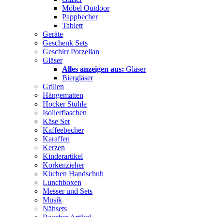
Möbel Outdoor
Pappbecher
Tablett
Geräte
Geschenk Sets
Geschirr Porzellan
Gläser
Alles anzeigen aus:
Gläser
Biergläser
Grillen
Hängematten
Hocker Stühle
Isolierflaschen
Käse Set
Kaffeebecher
Karaffen
Kerzen
Kinderartikel
Korkenzieher
Küchen Handschuh
Lunchboxen
Messer und Sets
Musik
Nähsets