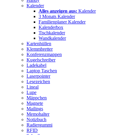
Handy
Kalender
Alles anzeigen aus:
Kalender
3 Monats Kalender
Familienplaner Kalender
Kalenderbox
Tischkalender
Wandkalender
Kartenhüllen
Klemmbretter
Konferenzmappen
Kugelschreiber
Ladekabel
Laptop Taschen
Laserpointer
Lesezeichen
Lineal
Lupe
Mäppchen
Magnete
Mailings
Memohalter
Notizbuch
Radiergummi
RFID