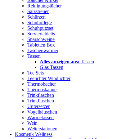
Raucher Artikel
Reinigungstücher
Salzstreuer
Schürzen
Schuhpflege
Schuhputzset
Serviertabletts
Sparschweine
Tabletten Box
Taschenwärmer
Tassen
Alles anzeigen aus:
Tassen
Glas Tassen
Tee Sets
Teelichter Windlichter
Thermobecher
Thermoskanne
Trinkflaschen
Trinkflaschen
Untersetzer
Vogelhäuschen
Wärmekissen
Wein
Wetterstationen
Kosmetik Wellness