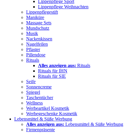
Lippenpflege Sport
Lippenpflege Weihnachten
Lippenpflegestift
Maniküre
Massage Sets
Mundschutz
Musik
Nackenkissen
Nagelfeilen
Pflaster
Pillendose
Rituals
Alles anzeigen aus:
Rituals
Rituals für IHN
Rituals für SIE
Seife
Sonnencreme
Spiegel
Taschentücher
Wellness
Werbeartikel Kosmetik
Werbegeschenke Kosmetik
Lebensmittel & Süße Werbung
Alles anzeigen aus:
Lebensmittel & Süße Werbung
Firmenpräsente