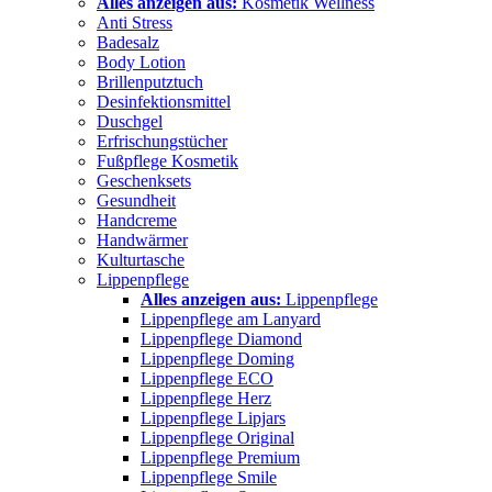
Alles anzeigen aus:
Kosmetik Wellness
Anti Stress
Badesalz
Body Lotion
Brillenputztuch
Desinfektionsmittel
Duschgel
Erfrischungstücher
Fußpflege Kosmetik
Geschenksets
Gesundheit
Handcreme
Handwärmer
Kulturtasche
Lippenpflege
Alles anzeigen aus:
Lippenpflege
Lippenpflege am Lanyard
Lippenpflege Diamond
Lippenpflege Doming
Lippenpflege ECO
Lippenpflege Herz
Lippenpflege Lipjars
Lippenpflege Original
Lippenpflege Premium
Lippenpflege Smile