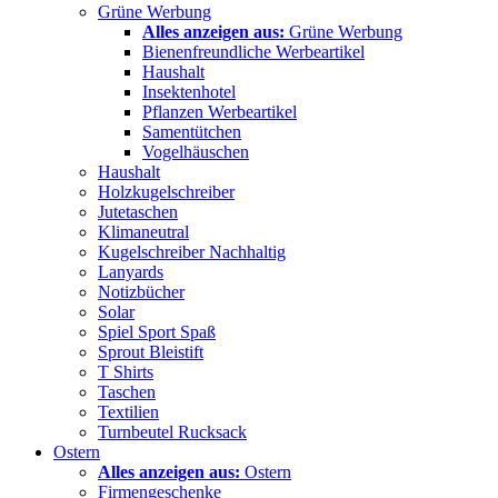
Grüne Werbung
Alles anzeigen aus:
Grüne Werbung
Bienenfreundliche Werbeartikel
Haushalt
Insektenhotel
Pflanzen Werbeartikel
Samentütchen
Vogelhäuschen
Haushalt
Holzkugelschreiber
Jutetaschen
Klimaneutral
Kugelschreiber Nachhaltig
Lanyards
Notizbücher
Solar
Spiel Sport Spaß
Sprout Bleistift
T Shirts
Taschen
Textilien
Turnbeutel Rucksack
Ostern
Alles anzeigen aus:
Ostern
Firmengeschenke