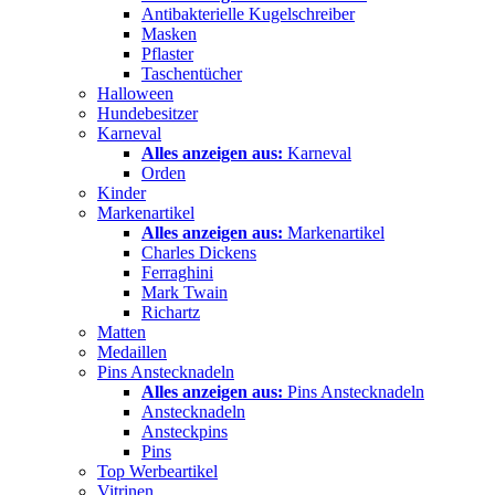
Antibakterielle Kugelschreiber
Masken
Pflaster
Taschentücher
Halloween
Hundebesitzer
Karneval
Alles anzeigen aus:
Karneval
Orden
Kinder
Markenartikel
Alles anzeigen aus:
Markenartikel
Charles Dickens
Ferraghini
Mark Twain
Richartz
Matten
Medaillen
Pins Anstecknadeln
Alles anzeigen aus:
Pins Anstecknadeln
Anstecknadeln
Ansteckpins
Pins
Top Werbeartikel
Vitrinen