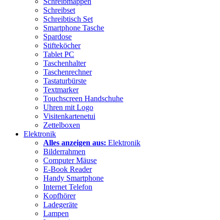
Schreibmappen
Schreibset
Schreibtisch Set
Smartphone Tasche
Spardose
Stifteköcher
Tablet PC
Taschenhalter
Taschenrechner
Tastaturbürste
Textmarker
Touchscreen Handschuhe
Uhren mit Logo
Visitenkartenetui
Zettelboxen
Elektronik
Alles anzeigen aus:
Elektronik
Bilderrahmen
Computer Mäuse
E-Book Reader
Handy Smartphone
Internet Telefon
Kopfhörer
Ladegeräte
Lampen