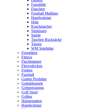
Fansets
Fanstühle
Flaschen
Fussball Mailings
Handwärmer
Hüte
Krachmacher
Sitzkissen
Spiele
Taschen Rucksäcke
Tassen
WM Spielplan
Ferngläser
Fitness
Flachmänner
Fleecedecken
Frisbee
Fussball
Garten Produkte
Geduldsspiele
Gehirnjogging
Golf Sport
Grillen
Hängematten
Handwärmer