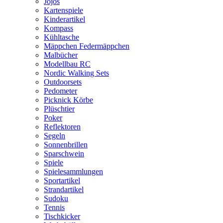
Jojos
Kartenspiele
Kinderartikel
Kompass
Kühltasche
Mäppchen Federmäppchen
Malbücher
Modellbau RC
Nordic Walking Sets
Outdoorsets
Pedometer
Picknick Körbe
Plüschtier
Poker
Reflektoren
Segeln
Sonnenbrillen
Sparschwein
Spiele
Spielesammlungen
Sportartikel
Strandartikel
Sudoku
Tennis
Tischkicker