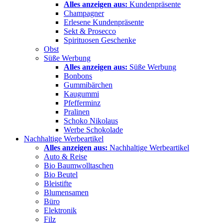
Alles anzeigen aus:
Kundenpräsente
Champagner
Erlesene Kundenpräsente
Sekt & Prosecco
Spirituosen Geschenke
Obst
Süße Werbung
Alles anzeigen aus:
Süße Werbung
Bonbons
Gummibärchen
Kaugummi
Pfefferminz
Pralinen
Schoko Nikolaus
Werbe Schokolade
Nachhaltige Werbeartikel
Alles anzeigen aus:
Nachhaltige Werbeartikel
Auto & Reise
Bio Baumwolltaschen
Bio Beutel
Bleistifte
Blumensamen
Büro
Elektronik
Filz