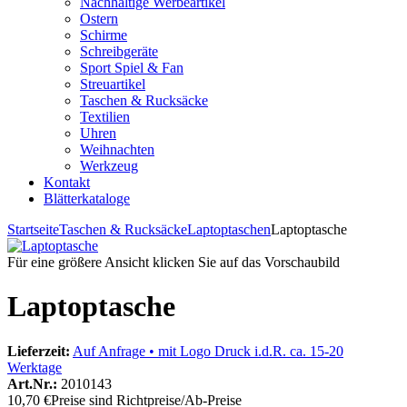
Nachhaltige Werbeartikel
Ostern
Schirme
Schreibgeräte
Sport Spiel & Fan
Streuartikel
Taschen & Rucksäcke
Textilien
Uhren
Weihnachten
Werkzeug
Kontakt
Blätterkataloge
Startseite
Taschen & Rucksäcke
Laptoptaschen
Laptoptasche
Für eine größere Ansicht klicken Sie auf das Vorschaubild
Laptoptasche
Lieferzeit:
Auf Anfrage • mit Logo Druck i.d.R. ca. 15-20
Werktage
Art.Nr.:
2010143
10,70 €
Preise sind Richtpreise/Ab-Preise