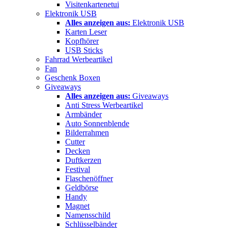
Visitenkartenetui
Elektronik USB
Alles anzeigen aus:
Elektronik USB
Karten Leser
Kopfhörer
USB Sticks
Fahrrad Werbeartikel
Fan
Geschenk Boxen
Giveaways
Alles anzeigen aus:
Giveaways
Anti Stress Werbeartikel
Armbänder
Auto Sonnenblende
Bilderrahmen
Cutter
Decken
Duftkerzen
Festival
Flaschenöffner
Geldbörse
Handy
Magnet
Namensschild
Schlüsselbänder