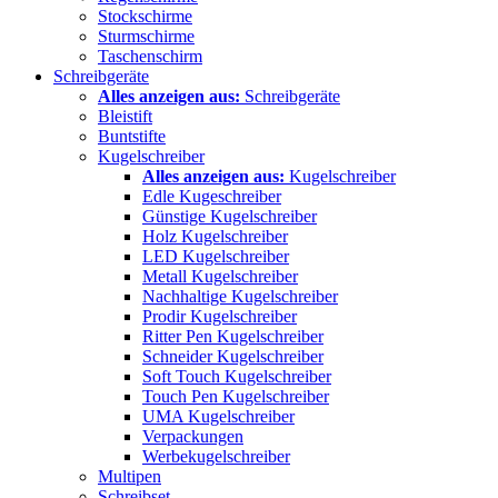
Stockschirme
Sturmschirme
Taschenschirm
Schreibgeräte
Alles anzeigen aus:
Schreibgeräte
Bleistift
Buntstifte
Kugelschreiber
Alles anzeigen aus:
Kugelschreiber
Edle Kugeschreiber
Günstige Kugelschreiber
Holz Kugelschreiber
LED Kugelschreiber
Metall Kugelschreiber
Nachhaltige Kugelschreiber
Prodir Kugelschreiber
Ritter Pen Kugelschreiber
Schneider Kugelschreiber
Soft Touch Kugelschreiber
Touch Pen Kugelschreiber
UMA Kugelschreiber
Verpackungen
Werbekugelschreiber
Multipen
Schreibset