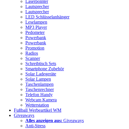
Laserpointer
Lautsprecher
Lautsprecher
LED Schlüsselanhänger
Leselampen
MP3 Player
Pedometer
Powerbank
Powerbank
Promotion
Radios
Scanner
Schreibtisch Sets
Smartphone Zubehör
Solar Ladegeräte
Solar Lampen
Taschenlampen
Taschenrechner
Telefon Handy
Webcam Kamera
Wetterstation
Fußball Werbeartikel WM
Giveaways
Alles anzeigen aus:
Giveaways
Anti-Stress