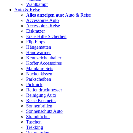
Wahlkampf
Auto & Reise
Alles anzeigen aus:
Auto & Reise
Accessoires Auto
Accessoires Reise
Eiskratzer
Erste-Hilfe Sicherheit
Flip Flops
Hängematten
Handwärmer
Kennzeichenhalter
Koffer Accessoires
Maniküre Sets
Nackenkissen
Parkscheiben
Picknick
Reifendruckmesser
Reinigung Auto
Reise Kosmetik
Sonnenbrillen
Sonnenschutz Auto
Strandtücher
Taschen
Trekking
Warnwesten