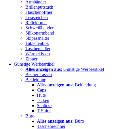
Armbänder
Brillenputztuch
Flaschenöffner
Lesezeichen
Reflektoren
Schweißbänder
Silikonarmband
Skipasshalter
Tablettenbox
Taschenhalter
Wärmekissen
Zipper
Günstige Werbeartikel
Alles anzeigen aus:
Günstige Werbeartikel
Becher Tassen
Bekleidung
Alles anzeigen aus:
Bekleidung
Caps
Hüte
Jacken
Schürze
T Shirts
Büro
Alles anzeigen aus:
Büro
Taschenrechner