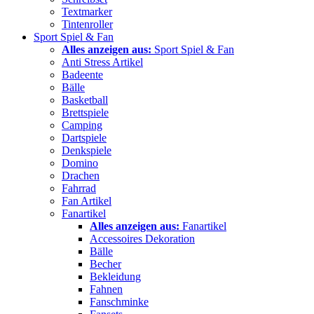
Textmarker
Tintenroller
Sport Spiel & Fan
Alles anzeigen aus:
Sport Spiel & Fan
Anti Stress Artikel
Badeente
Bälle
Basketball
Brettspiele
Camping
Dartspiele
Denkspiele
Domino
Drachen
Fahrrad
Fan Artikel
Fanartikel
Alles anzeigen aus:
Fanartikel
Accessoires Dekoration
Bälle
Becher
Bekleidung
Fahnen
Fanschminke