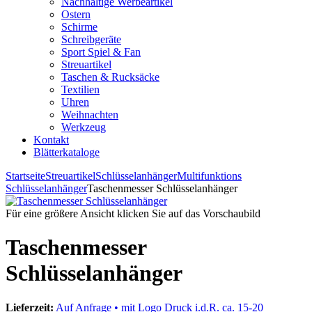
Nachhaltige Werbeartikel
Ostern
Schirme
Schreibgeräte
Sport Spiel & Fan
Streuartikel
Taschen & Rucksäcke
Textilien
Uhren
Weihnachten
Werkzeug
Kontakt
Blätterkataloge
Startseite
Streuartikel
Schlüsselanhänger
Multifunktions
Schlüsselanhänger
Taschenmesser Schlüsselanhänger
Für eine größere Ansicht klicken Sie auf das Vorschaubild
Taschenmesser
Schlüsselanhänger
Lieferzeit:
Auf Anfrage • mit Logo Druck i.d.R. ca. 15-20