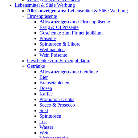
Lebensmittel & Süße Werbung
Alles anzeigen aus:
Lebensmittel & Süße Werbung
Firmenpräsente
Alles anzeigen aus:
Firmenpräsente
Essig & Öl Präsente
Geschenke zum Firmenjubliäum
Präsente
Spirituosen & Liköre
Weihnachten
Wein Präsente
Geschenke zum Firmenjubiläum
Getränke
Alles anzeigen aus:
Getränke
Bier
Brausetabletten
Dosen
Kaffee
Promotion Drinks
Secco & Prosecco
Sekt
Spirituosen
Tee
Wasser
Wein