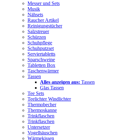
Messer und Sets
Musik
Nähsets
Raucher Artikel
Reinigungstücher
Salzstreuer
Schürzen
Schuhpflege
Schuhputzset
Serviertabletts
Sparschweine
Tabletten Box
Taschenwärmer
Tassen
Alles anzeigen aus:
Tassen
Glas Tassen
Tee Sets
Teelichter Windlichter
Thermobecher
Thermoskanne
Trinkflaschen
Trinkflaschen
Untersetzer
Vogelhäuschen
Wärmekissen