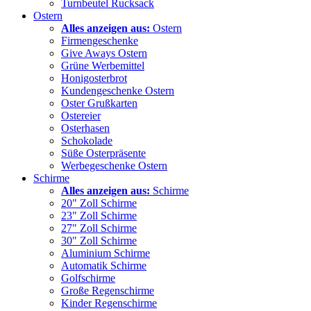
Turnbeutel Rucksack
Ostern
Alles anzeigen aus:
Ostern
Firmengeschenke
Give Aways Ostern
Grüne Werbemittel
Honigosterbrot
Kundengeschenke Ostern
Oster Grußkarten
Ostereier
Osterhasen
Schokolade
Süße Osterpräsente
Werbegeschenke Ostern
Schirme
Alles anzeigen aus:
Schirme
20" Zoll Schirme
23" Zoll Schirme
27" Zoll Schirme
30" Zoll Schirme
Aluminium Schirme
Automatik Schirme
Golfschirme
Große Regenschirme
Kinder Regenschirme