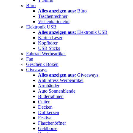
T Shirts
Büro
Alles anzeigen aus:
Büro
Taschenrechner
Visitenkartenetui
Elektronik USB
Alles anzeigen aus:
Elektronik USB
Karten Leser
Kopfhörer
USB Sticks
Fahrrad Werbeartikel
Fan
Geschenk Boxen
Giveaways
Alles anzeigen aus:
Giveaways
Anti Stress Werbeartikel
Armbänder
Auto Sonnenblende
Bilderrahmen
Cutter
Decken
Duftkerzen
Festival
Flaschenöffner
Geldbörse