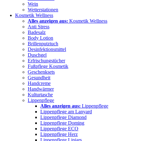
Wein
Wetterstationen
Kosmetik Wellness
Alles anzeigen aus:
Kosmetik Wellness
Anti Stress
Badesalz
Body Lotion
Brillenputztuch
Desinfektionsmittel
Duschgel
Erfrischungstücher
Fußpflege Kosmetik
Geschenksets
Gesundheit
Handcreme
Handwärmer
Kulturtasche
Lippenpflege
Alles anzeigen aus:
Lippenpflege
Lippenpflege am Lanyard
Lippenpflege Diamond
Lippenpflege Doming
Lippenpflege ECO
Lippenpflege Herz
Lippenpflege Lipjars