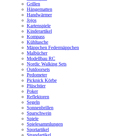
Grillen
Hängematten
Handwärmer
Jojos
Kartenspiele
Kinderartikel
Kompass
Kühltasche
Mäppchen Federmäppchen
Malbücher
Modellbau RC
Nordic Walking Sets
Outdoorsets
Pedometer
Picknick Körbe
Plüschtier
Poker
Reflektoren
Segeln
Sonnenbrillen
Sparschwein
Spiele
Spielesammlungen
Sportartikel
Strandartikel