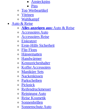
Ansteckpins
Pins
Top Werbeartikel
Vitrinen
Wahlkampf
Auto & Reise
Alles anzeigen aus:
Auto & Reise
Accessoires Auto
Accessoires Reise
Eiskratzer
Erste-Hilfe Sicherheit
Flip Flops
Hängematten
Handwärmer
Kennzeichenhalter
Koffer Accessoires
Maniküre Sets
Nackenkissen
Parkscheiben
Picknick
Reifendruckmesser
Reinigung Auto
Reise Kosmetik
Sonnenbrillen
Sonnenschutz Auto