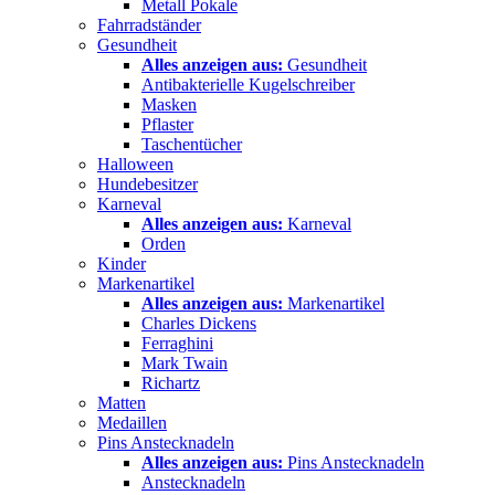
Metall Pokale
Fahrradständer
Gesundheit
Alles anzeigen aus:
Gesundheit
Antibakterielle Kugelschreiber
Masken
Pflaster
Taschentücher
Halloween
Hundebesitzer
Karneval
Alles anzeigen aus:
Karneval
Orden
Kinder
Markenartikel
Alles anzeigen aus:
Markenartikel
Charles Dickens
Ferraghini
Mark Twain
Richartz
Matten
Medaillen
Pins Anstecknadeln
Alles anzeigen aus:
Pins Anstecknadeln
Anstecknadeln