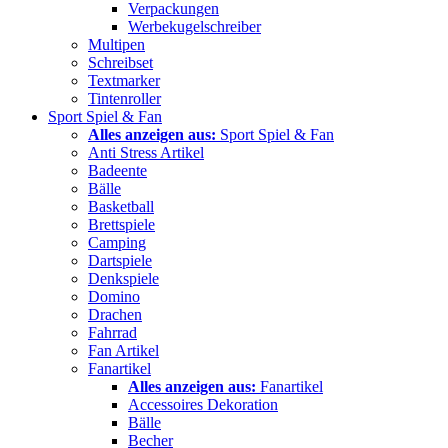
Verpackungen
Werbekugelschreiber
Multipen
Schreibset
Textmarker
Tintenroller
Sport Spiel & Fan
Alles anzeigen aus:
Sport Spiel & Fan
Anti Stress Artikel
Badeente
Bälle
Basketball
Brettspiele
Camping
Dartspiele
Denkspiele
Domino
Drachen
Fahrrad
Fan Artikel
Fanartikel
Alles anzeigen aus:
Fanartikel
Accessoires Dekoration
Bälle
Becher