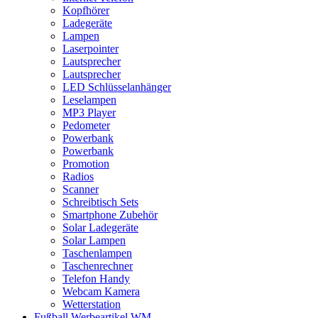
Kopfhörer
Ladegeräte
Lampen
Laserpointer
Lautsprecher
Lautsprecher
LED Schlüsselanhänger
Leselampen
MP3 Player
Pedometer
Powerbank
Powerbank
Promotion
Radios
Scanner
Schreibtisch Sets
Smartphone Zubehör
Solar Ladegeräte
Solar Lampen
Taschenlampen
Taschenrechner
Telefon Handy
Webcam Kamera
Wetterstation
Fußball Werbeartikel WM