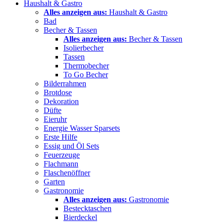
Haushalt & Gastro
Alles anzeigen aus:
Haushalt & Gastro
Bad
Becher & Tassen
Alles anzeigen aus:
Becher & Tassen
Isolierbecher
Tassen
Thermobecher
To Go Becher
Bilderrahmen
Brotdose
Dekoration
Düfte
Eieruhr
Energie Wasser Sparsets
Erste Hilfe
Essig und Öl Sets
Feuerzeuge
Flachmann
Flaschenöffner
Garten
Gastronomie
Alles anzeigen aus:
Gastronomie
Bestecktaschen
Bierdeckel