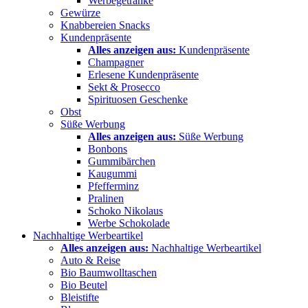
Werbegetränke
Gewürze
Knabbereien Snacks
Kundenpräsente
Alles anzeigen aus:
Kundenpräsente
Champagner
Erlesene Kundenpräsente
Sekt & Prosecco
Spirituosen Geschenke
Obst
Süße Werbung
Alles anzeigen aus:
Süße Werbung
Bonbons
Gummibärchen
Kaugummi
Pfefferminz
Pralinen
Schoko Nikolaus
Werbe Schokolade
Nachhaltige Werbeartikel
Alles anzeigen aus:
Nachhaltige Werbeartikel
Auto & Reise
Bio Baumwolltaschen
Bio Beutel
Bleistifte