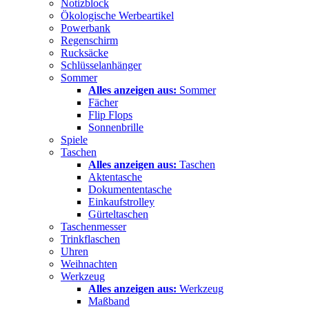
Notizblock
Ökologische Werbeartikel
Powerbank
Regenschirm
Rucksäcke
Schlüsselanhänger
Sommer
Alles anzeigen aus:
Sommer
Fächer
Flip Flops
Sonnenbrille
Spiele
Taschen
Alles anzeigen aus:
Taschen
Aktentasche
Dokumententasche
Einkaufstrolley
Gürteltaschen
Taschenmesser
Trinkflaschen
Uhren
Weihnachten
Werkzeug
Alles anzeigen aus:
Werkzeug
Maßband