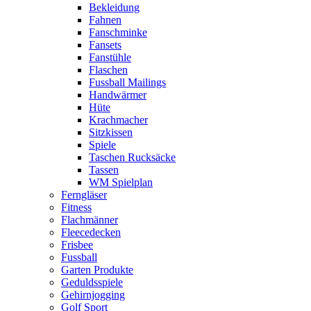
Bekleidung
Fahnen
Fanschminke
Fansets
Fanstühle
Flaschen
Fussball Mailings
Handwärmer
Hüte
Krachmacher
Sitzkissen
Spiele
Taschen Rucksäcke
Tassen
WM Spielplan
Ferngläser
Fitness
Flachmänner
Fleecedecken
Frisbee
Fussball
Garten Produkte
Geduldsspiele
Gehirnjogging
Golf Sport