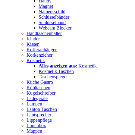
Handy
Magnet
Namensschild
Schlüsselbänder
Schlüsselband
Webcam Blocker
Handtaschenhalter
Kinder
Kissen
Kofferanhänger
Korkenzieher
Kosmetik
Alles anzeigen aus:
Kosmetik
Kosmetik Taschen
Taschenspiegel
Küche Gastro
Kühltaschen
Kugelschreiber
Ladegeräte
Lampen
Laptop Taschen
Lautsprecher
Lippenpflege
Lunchbox
Mappen