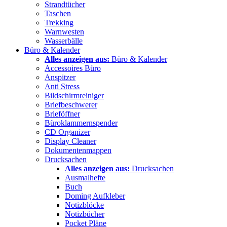
Strandtücher
Taschen
Trekking
Warnwesten
Wasserbälle
Büro & Kalender
Alles anzeigen aus:
Büro & Kalender
Accessoires Büro
Anspitzer
Anti Stress
Bildschirmreiniger
Briefbeschwerer
Brieföffner
Büroklammernspender
CD Organizer
Display Cleaner
Dokumentenmappen
Drucksachen
Alles anzeigen aus:
Drucksachen
Ausmalhefte
Buch
Doming Aufkleber
Notizblöcke
Notizbücher
Pocket Pläne