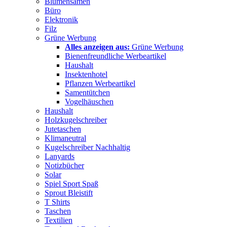
Blumensamen
Büro
Elektronik
Filz
Grüne Werbung
Alles anzeigen aus:
Grüne Werbung
Bienenfreundliche Werbeartikel
Haushalt
Insektenhotel
Pflanzen Werbeartikel
Samentütchen
Vogelhäuschen
Haushalt
Holzkugelschreiber
Jutetaschen
Klimaneutral
Kugelschreiber Nachhaltig
Lanyards
Notizbücher
Solar
Spiel Sport Spaß
Sprout Bleistift
T Shirts
Taschen
Textilien