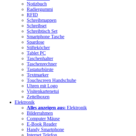
Notizbuch
Radiergummi
RFID
Schreibmappen
Schreibset
Schreibtisch Set
Smartphone Tasche
Spardose
Stifteköcher
Tablet PC
Taschenhalter
Taschenrechner
Tastaturbürste
Textmarker
Touchscreen Handschuhe
Uhren mit Logo
Visitenkartenetui
Zettelboxen
Elektronik
Alles anzeigen aus:
Elektronik
Bilderrahmen
Computer Mäuse
E-Book Reader
Handy Smartphone
Internet Telefon