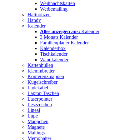
Weihnachtskarten
Werbemailing
Haftnotizen
Handy
Kalender
Alles anzeigen aus:
Kalender
3 Monats Kalender
Familienplaner Kalender
Kalenderbox
Tischkalender
Wandkalender
Kartenhüllen
Klemmbretter
Konferenzmappen
Kugelschreiber
Ladekabel
Laptop Taschen
Laserpointer
Lesezeichen
Lineal
Lupe
Mäppchen
Magnete
Mailings
Memohalter