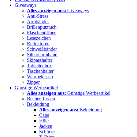
Giveaways
Alles anzeigen aus:
Giveaways
Anti-Stress
Armbänder
Brillenputztuch
Flaschenöffner
Lesezeichen
Reflektoren
Schweißbänder
Silikonarmband
Skipasshalter
Tablettenbox
Taschenhalter
Wärmekissen
Zipper
Günstige Werbeartikel
Alles anzeigen aus:
Günstige Werbeartikel
Becher Tassen
Bekleidung
Alles anzeigen aus:
Bekleidung
Caps
Hüte
Jacken
Schürze