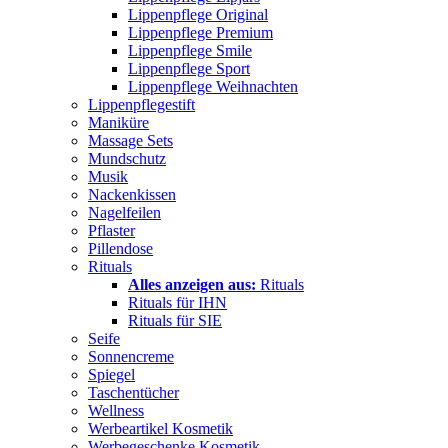
Lippenpflege Original
Lippenpflege Premium
Lippenpflege Smile
Lippenpflege Sport
Lippenpflege Weihnachten
Lippenpflegestift
Maniküre
Massage Sets
Mundschutz
Musik
Nackenkissen
Nagelfeilen
Pflaster
Pillendose
Rituals
Alles anzeigen aus:
Rituals
Rituals für IHN
Rituals für SIE
Seife
Sonnencreme
Spiegel
Taschentücher
Wellness
Werbeartikel Kosmetik
Werbegeschenke Kosmetik