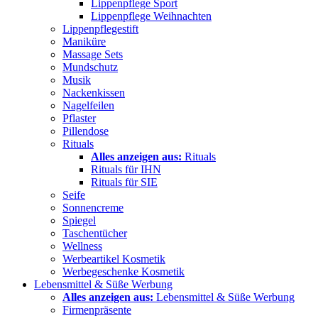
Lippenpflege Sport
Lippenpflege Weihnachten
Lippenpflegestift
Maniküre
Massage Sets
Mundschutz
Musik
Nackenkissen
Nagelfeilen
Pflaster
Pillendose
Rituals
Alles anzeigen aus:
Rituals
Rituals für IHN
Rituals für SIE
Seife
Sonnencreme
Spiegel
Taschentücher
Wellness
Werbeartikel Kosmetik
Werbegeschenke Kosmetik
Lebensmittel & Süße Werbung
Alles anzeigen aus:
Lebensmittel & Süße Werbung
Firmenpräsente