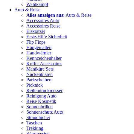
Wahlkampf
Auto & Reise
Alles anzeigen aus:
Auto & Reise
Accessoires Auto
Accessoires Reise
Eiskratzer
Erste-Hilfe Sicherheit
Flip Flops
Hängematten
Handwärmer
Kennzeichenhalter
Koffer Accessoires
Maniküre Sets
Nackenkissen
Parkscheiben
Picknick
Reifendruckmesser
Reinigung Auto
Reise Kosmetik
Sonnenbrillen
Sonnenschutz Auto
Strandtücher
Taschen
Trekking
Warnwesten