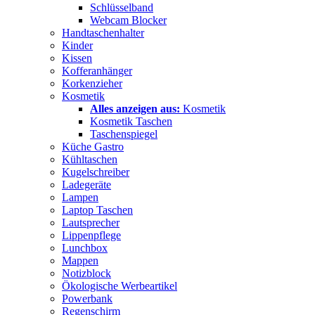
Schlüsselband
Webcam Blocker
Handtaschenhalter
Kinder
Kissen
Kofferanhänger
Korkenzieher
Kosmetik
Alles anzeigen aus:
Kosmetik
Kosmetik Taschen
Taschenspiegel
Küche Gastro
Kühltaschen
Kugelschreiber
Ladegeräte
Lampen
Laptop Taschen
Lautsprecher
Lippenpflege
Lunchbox
Mappen
Notizblock
Ökologische Werbeartikel
Powerbank
Regenschirm