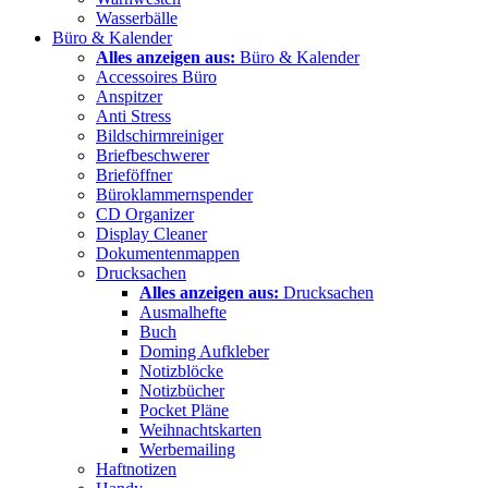
Wasserbälle
Büro & Kalender
Alles anzeigen aus:
Büro & Kalender
Accessoires Büro
Anspitzer
Anti Stress
Bildschirmreiniger
Briefbeschwerer
Brieföffner
Büroklammernspender
CD Organizer
Display Cleaner
Dokumentenmappen
Drucksachen
Alles anzeigen aus:
Drucksachen
Ausmalhefte
Buch
Doming Aufkleber
Notizblöcke
Notizbücher
Pocket Pläne
Weihnachtskarten
Werbemailing
Haftnotizen