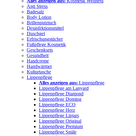
Alles anzeigen aus:
Kosmetik Wellness
Anti Stress
Badesalz
Body Lotion
Brillenputztuch
Desinfektionsmittel
Duschgel
Erfrischungstücher
Fußpflege Kosmetik
Geschenksets
Gesundheit
Handcreme
Handwärmer
Kulturtasche
Lippenpflege
Alles anzeigen aus:
Lippenpflege
Lippenpflege am Lanyard
Lippenpflege Diamond
Lippenpflege Doming
Lippenpflege ECO
Lippenpflege Herz
Lippenpflege Lipjars
Lippenpflege Original
Lippenpflege Premium
Lippenpflege Smile