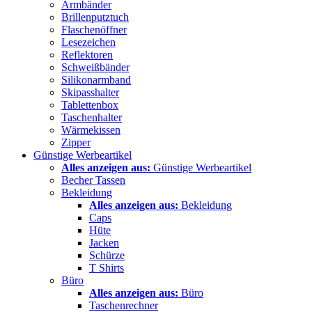
Armbänder
Brillenputztuch
Flaschenöffner
Lesezeichen
Reflektoren
Schweißbänder
Silikonarmband
Skipasshalter
Tablettenbox
Taschenhalter
Wärmekissen
Zipper
Günstige Werbeartikel
Alles anzeigen aus:
Günstige Werbeartikel
Becher Tassen
Bekleidung
Alles anzeigen aus:
Bekleidung
Caps
Hüte
Jacken
Schürze
T Shirts
Büro
Alles anzeigen aus:
Büro
Taschenrechner