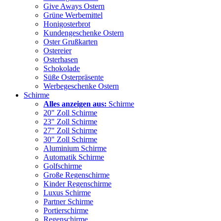
Give Aways Ostern
Grüne Werbemittel
Honigosterbrot
Kundengeschenke Ostern
Oster Grußkarten
Ostereier
Osterhasen
Schokolade
Süße Osterpräsente
Werbegeschenke Ostern
Schirme
Alles anzeigen aus:
Schirme
20" Zoll Schirme
23" Zoll Schirme
27" Zoll Schirme
30" Zoll Schirme
Aluminium Schirme
Automatik Schirme
Golfschirme
Große Regenschirme
Kinder Regenschirme
Luxus Schirme
Partner Schirme
Portierschirme
Regenschirme