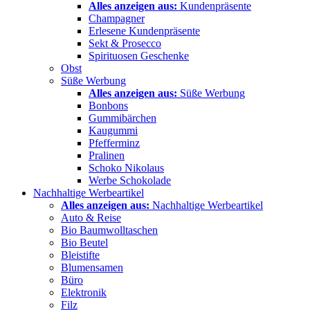
Alles anzeigen aus:
Kundenpräsente
Champagner
Erlesene Kundenpräsente
Sekt & Prosecco
Spirituosen Geschenke
Obst
Süße Werbung
Alles anzeigen aus:
Süße Werbung
Bonbons
Gummibärchen
Kaugummi
Pfefferminz
Pralinen
Schoko Nikolaus
Werbe Schokolade
Nachhaltige Werbeartikel
Alles anzeigen aus:
Nachhaltige Werbeartikel
Auto & Reise
Bio Baumwolltaschen
Bio Beutel
Bleistifte
Blumensamen
Büro
Elektronik
Filz