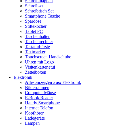
Schreibmappen
Schreibset
Schreibtisch Set
Smartphone Tasche
Spardose
Stifteköcher
Tablet PC
Taschenhalter
Taschenrechner
Tastaturbürste
Textmarker
Touchscreen Handschuhe
Uhren mit Logo
Visitenkartenetui
Zettelboxen
Elektronik
Alles anzeigen aus:
Elektronik
Bilderrahmen
Computer Mäuse
E-Book Reader
Handy Smartphone
Internet Telefon
Kopfhörer
Ladegeräte
Lampen