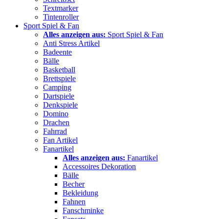
Textmarker
Tintenroller
Sport Spiel & Fan
Alles anzeigen aus:
Sport Spiel & Fan
Anti Stress Artikel
Badeente
Bälle
Basketball
Brettspiele
Camping
Dartspiele
Denkspiele
Domino
Drachen
Fahrrad
Fan Artikel
Fanartikel
Alles anzeigen aus:
Fanartikel
Accessoires Dekoration
Bälle
Becher
Bekleidung
Fahnen
Fanschminke