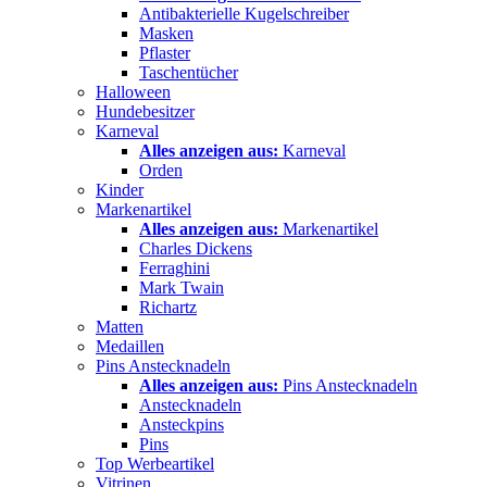
Antibakterielle Kugelschreiber
Masken
Pflaster
Taschentücher
Halloween
Hundebesitzer
Karneval
Alles anzeigen aus:
Karneval
Orden
Kinder
Markenartikel
Alles anzeigen aus:
Markenartikel
Charles Dickens
Ferraghini
Mark Twain
Richartz
Matten
Medaillen
Pins Anstecknadeln
Alles anzeigen aus:
Pins Anstecknadeln
Anstecknadeln
Ansteckpins
Pins
Top Werbeartikel
Vitrinen