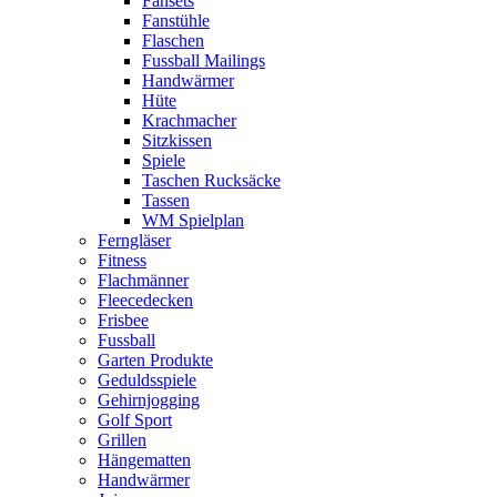
Fansets
Fanstühle
Flaschen
Fussball Mailings
Handwärmer
Hüte
Krachmacher
Sitzkissen
Spiele
Taschen Rucksäcke
Tassen
WM Spielplan
Ferngläser
Fitness
Flachmänner
Fleecedecken
Frisbee
Fussball
Garten Produkte
Geduldsspiele
Gehirnjogging
Golf Sport
Grillen
Hängematten
Handwärmer