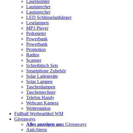
Laserpointer
Lautsprecher
Lautsprecher
LED Schlüsselanhänger
Leselampen
MP3 Player
Pedometer
Powerbank
Powerbank
Promotion
Radios
Scanner
Schreibtisch Sets
Smartphone Zubehör
Solar Ladegeräte
Solar Lampen
Taschenlampen
Taschenrechner
Telefon Handy
Webcam Kamera
Wetterstation
Fußball Werbeartikel WM
Giveaways
Alles anzeigen aus:
Giveaways
Anti-Stress