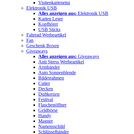
Visitenkartenetui
Elektronik USB
Alles anzeigen aus:
Elektronik USB
Karten Leser
Kopfhörer
USB Sticks
Fahrrad Werbeartikel
Fan
Geschenk Boxen
Giveaways
Alles anzeigen aus:
Giveaways
Anti Stress Werbeartikel
Armbänder
Auto Sonnenblende
Bilderrahmen
Cutter
Decken
Duftkerzen
Festival
Flaschenöffner
Geldbörse
Handy
Magnet
Namensschild
Schlüsselbänder