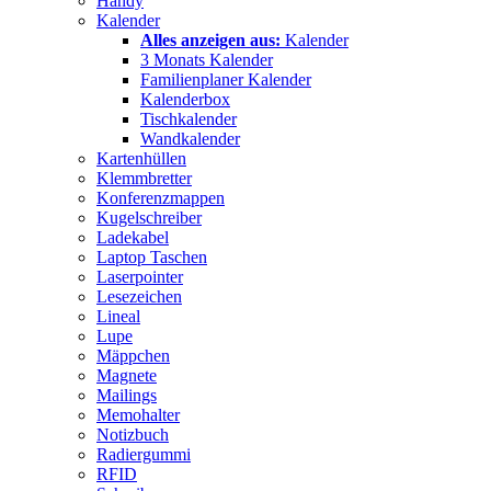
Handy
Kalender
Alles anzeigen aus:
Kalender
3 Monats Kalender
Familienplaner Kalender
Kalenderbox
Tischkalender
Wandkalender
Kartenhüllen
Klemmbretter
Konferenzmappen
Kugelschreiber
Ladekabel
Laptop Taschen
Laserpointer
Lesezeichen
Lineal
Lupe
Mäppchen
Magnete
Mailings
Memohalter
Notizbuch
Radiergummi
RFID