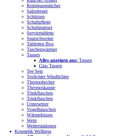
Raucher Artikel
Reinigungstücher
Salzstreuer
Schürzen
Schuhpflege
Schuhputzset
Serviertabletts
Sparschweine
Tabletten Box
Taschenwärmer
Tassen
Alles anzeigen aus:
Tassen
Glas Tassen
Tee Sets
Teelichter Windlichter
Thermobecher
Thermoskanne
Trinkflaschen
Trinkflaschen
Untersetzer
Vogelhäuschen
Wärmekissen
Wein
Wetterstationen
Kosmetik Wellness