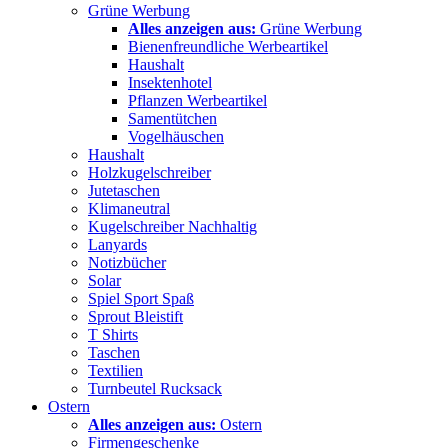
Grüne Werbung
Alles anzeigen aus:
Grüne Werbung
Bienenfreundliche Werbeartikel
Haushalt
Insektenhotel
Pflanzen Werbeartikel
Samentütchen
Vogelhäuschen
Haushalt
Holzkugelschreiber
Jutetaschen
Klimaneutral
Kugelschreiber Nachhaltig
Lanyards
Notizbücher
Solar
Spiel Sport Spaß
Sprout Bleistift
T Shirts
Taschen
Textilien
Turnbeutel Rucksack
Ostern
Alles anzeigen aus:
Ostern
Firmengeschenke