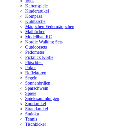
Jojos
Kartenspiele
Kinderartikel
Kompass
Kühltasche
Mäppchen Federmäppchen
Malbücher
Modellbau RC
Nordic Walking Sets
Outdoorsets
Pedometer
Picknick Körbe
Plüschtier
Poker
Reflektoren
Segeln
Sonnenbrillen
Sparschwein
Spiele
Spielesammlungen
Sportartikel
Strandartikel
Sudoku
Tennis
Tischkicker