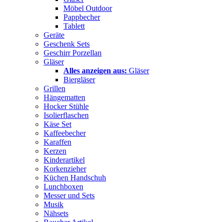
Möbel Outdoor
Pappbecher
Tablett
Geräte
Geschenk Sets
Geschirr Porzellan
Gläser
Alles anzeigen aus:
Gläser
Biergläser
Grillen
Hängematten
Hocker Stühle
Isolierflaschen
Käse Set
Kaffeebecher
Karaffen
Kerzen
Kinderartikel
Korkenzieher
Küchen Handschuh
Lunchboxen
Messer und Sets
Musik
Nähsets