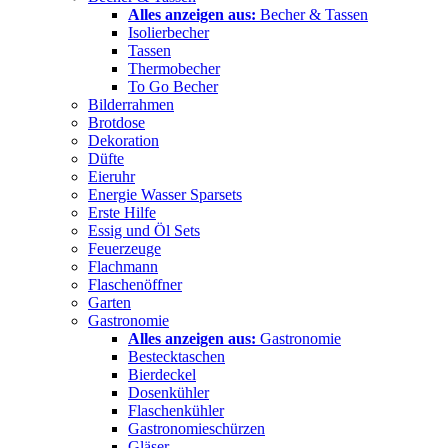
Alles anzeigen aus:
Becher & Tassen
Isolierbecher
Tassen
Thermobecher
To Go Becher
Bilderrahmen
Brotdose
Dekoration
Düfte
Eieruhr
Energie Wasser Sparsets
Erste Hilfe
Essig und Öl Sets
Feuerzeuge
Flachmann
Flaschenöffner
Garten
Gastronomie
Alles anzeigen aus:
Gastronomie
Bestecktaschen
Bierdeckel
Dosenkühler
Flaschenkühler
Gastronomieschürzen
Gläser