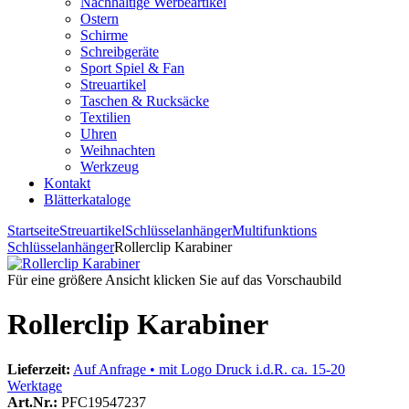
Nachhaltige Werbeartikel
Ostern
Schirme
Schreibgeräte
Sport Spiel & Fan
Streuartikel
Taschen & Rucksäcke
Textilien
Uhren
Weihnachten
Werkzeug
Kontakt
Blätterkataloge
Startseite
Streuartikel
Schlüsselanhänger
Multifunktions
Schlüsselanhänger
Rollerclip Karabiner
Für eine größere Ansicht klicken Sie auf das Vorschaubild
Rollerclip Karabiner
Lieferzeit:
Auf Anfrage • mit Logo Druck i.d.R. ca. 15-20
Werktage
Art.Nr.:
PFC19547237