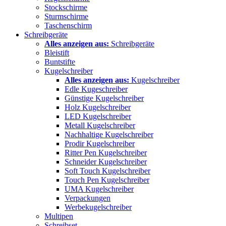
Stockschirme
Sturmschirme
Taschenschirm
Schreibgeräte
Alles anzeigen aus:
Schreibgeräte
Bleistift
Buntstifte
Kugelschreiber
Alles anzeigen aus:
Kugelschreiber
Edle Kugeschreiber
Günstige Kugelschreiber
Holz Kugelschreiber
LED Kugelschreiber
Metall Kugelschreiber
Nachhaltige Kugelschreiber
Prodir Kugelschreiber
Ritter Pen Kugelschreiber
Schneider Kugelschreiber
Soft Touch Kugelschreiber
Touch Pen Kugelschreiber
UMA Kugelschreiber
Verpackungen
Werbekugelschreiber
Multipen
Schreibset