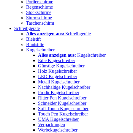
Portierschirme
Regenschirme
Stockschirme
Sturmschirme
Taschenschirm
Schreibgeräte
Alles anzeigen aus:
Schreibgeräte
Bleistift
Buntstifte
Kugelschreiber
Alles anzeigen aus:
Kugelschreiber
Edle Kugeschreiber
Günstige Kugelschreiber
Holz Kugelschreiber
LED Kugelschreiber
Metall Kugelschreiber
Nachhaltige Kugelschreiber
Prodir Kugelschreiber
Ritter Pen Kugelschreiber
Schneider Kugelschreiber
Soft Touch Kugelschreiber
Touch Pen Kugelschreiber
UMA Kugelschreiber
Verpackungen
Werbekugelschreiber