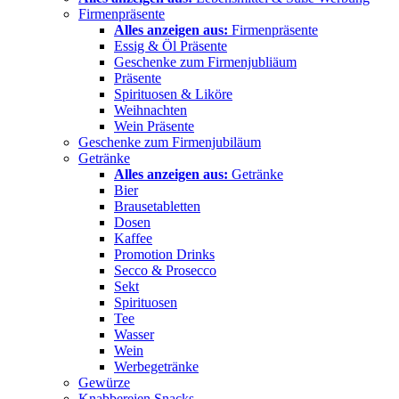
Firmenpräsente
Alles anzeigen aus:
Firmenpräsente
Essig & Öl Präsente
Geschenke zum Firmenjubliäum
Präsente
Spirituosen & Liköre
Weihnachten
Wein Präsente
Geschenke zum Firmenjubiläum
Getränke
Alles anzeigen aus:
Getränke
Bier
Brausetabletten
Dosen
Kaffee
Promotion Drinks
Secco & Prosecco
Sekt
Spirituosen
Tee
Wasser
Wein
Werbegetränke
Gewürze
Knabbereien Snacks