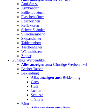
Anti-Stress
Armbänder
Brillenputztuch
Flaschenöffner
Lesezeichen
Reflektoren
Schweißbänder
Silikonarmband
Skipasshalter
Tablettenbox
Taschenhalter
Wärmekissen
Zipper
Günstige Werbeartikel
Alles anzeigen aus:
Günstige Werbeartikel
Becher Tassen
Bekleidung
Alles anzeigen aus:
Bekleidung
Caps
Hüte
Jacken
Schürze
T Shirts
Büro
Alles anzeigen aus:
Büro