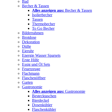
Bad
Becher & Tassen
Alles anzeigen aus:
Becher & Tassen
Isolierbecher
Tassen
Thermobecher
To Go Becher
Bilderrahmen
Brotdose
Dekoration
Düfte
Eieruhr
Energie Wasser Sparsets
Erste Hilfe
Essig und Öl Sets
Feuerzeuge
Flachmann
Flaschenöffner
Garten
Gastronomie
Alles anzeigen aus:
Gastronomie
Bestecktaschen
Bierdeckel
Dosenkühler
Flaschenkühler