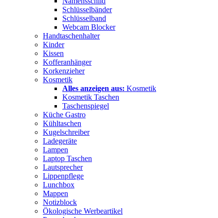
Namensschild
Schlüsselbänder
Schlüsselband
Webcam Blocker
Handtaschenhalter
Kinder
Kissen
Kofferanhänger
Korkenzieher
Kosmetik
Alles anzeigen aus:
Kosmetik
Kosmetik Taschen
Taschenspiegel
Küche Gastro
Kühltaschen
Kugelschreiber
Ladegeräte
Lampen
Laptop Taschen
Lautsprecher
Lippenpflege
Lunchbox
Mappen
Notizblock
Ökologische Werbeartikel