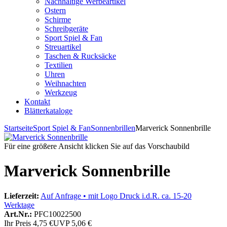
Nachhaltige Werbeartikel
Ostern
Schirme
Schreibgeräte
Sport Spiel & Fan
Streuartikel
Taschen & Rucksäcke
Textilien
Uhren
Weihnachten
Werkzeug
Kontakt
Blätterkataloge
Startseite
Sport Spiel & Fan
Sonnenbrillen
Marverick Sonnenbrille
Für eine größere Ansicht klicken Sie auf das Vorschaubild
Marverick Sonnenbrille
Lieferzeit:
Auf Anfrage • mit Logo Druck i.d.R. ca. 15-20
Werktage
Art.Nr.:
PFC10022500
Ihr Preis
4,75 €
UVP
5,06 €