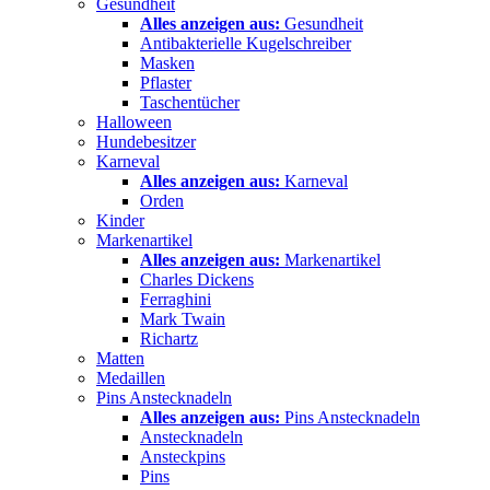
Gesundheit
Alles anzeigen aus:
Gesundheit
Antibakterielle Kugelschreiber
Masken
Pflaster
Taschentücher
Halloween
Hundebesitzer
Karneval
Alles anzeigen aus:
Karneval
Orden
Kinder
Markenartikel
Alles anzeigen aus:
Markenartikel
Charles Dickens
Ferraghini
Mark Twain
Richartz
Matten
Medaillen
Pins Anstecknadeln
Alles anzeigen aus:
Pins Anstecknadeln
Anstecknadeln
Ansteckpins
Pins