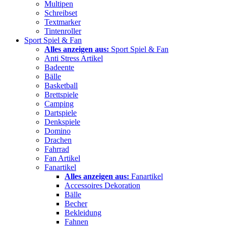
Multipen
Schreibset
Textmarker
Tintenroller
Sport Spiel & Fan
Alles anzeigen aus:
Sport Spiel & Fan
Anti Stress Artikel
Badeente
Bälle
Basketball
Brettspiele
Camping
Dartspiele
Denkspiele
Domino
Drachen
Fahrrad
Fan Artikel
Fanartikel
Alles anzeigen aus:
Fanartikel
Accessoires Dekoration
Bälle
Becher
Bekleidung
Fahnen