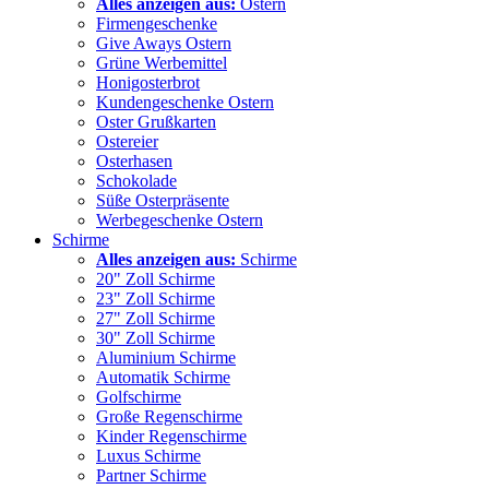
Alles anzeigen aus:
Ostern
Firmengeschenke
Give Aways Ostern
Grüne Werbemittel
Honigosterbrot
Kundengeschenke Ostern
Oster Grußkarten
Ostereier
Osterhasen
Schokolade
Süße Osterpräsente
Werbegeschenke Ostern
Schirme
Alles anzeigen aus:
Schirme
20" Zoll Schirme
23" Zoll Schirme
27" Zoll Schirme
30" Zoll Schirme
Aluminium Schirme
Automatik Schirme
Golfschirme
Große Regenschirme
Kinder Regenschirme
Luxus Schirme
Partner Schirme