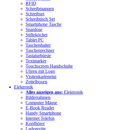
RFID
Schreibmappen
Schreibset
Schreibtisch Set
Smartphone Tasche
Spardose
Stifteköcher
Tablet PC
Taschenhalter
Taschenrechner
Tastaturbürste
Textmarker
Touchscreen Handschuhe
Uhren mit Logo
Visitenkartenetui
Zettelboxen
Elektronik
Alles anzeigen aus:
Elektronik
Bilderrahmen
Computer Mäuse
E-Book Reader
Handy Smartphone
Internet Telefon
Kopfhörer
Ladegeräte