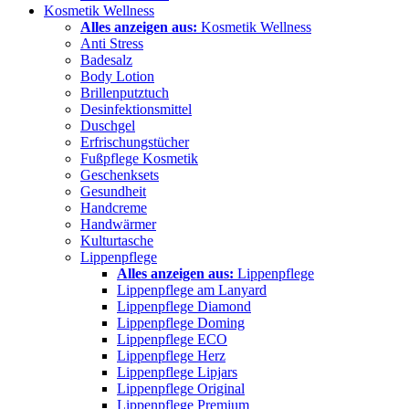
Kosmetik Wellness
Alles anzeigen aus:
Kosmetik Wellness
Anti Stress
Badesalz
Body Lotion
Brillenputztuch
Desinfektionsmittel
Duschgel
Erfrischungstücher
Fußpflege Kosmetik
Geschenksets
Gesundheit
Handcreme
Handwärmer
Kulturtasche
Lippenpflege
Alles anzeigen aus:
Lippenpflege
Lippenpflege am Lanyard
Lippenpflege Diamond
Lippenpflege Doming
Lippenpflege ECO
Lippenpflege Herz
Lippenpflege Lipjars
Lippenpflege Original
Lippenpflege Premium