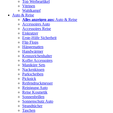
Top Werbeartikel
Vitrinen
Wahlkampf
Auto & Reise
Alles anzeigen aus:
Auto & Reise
Accessoires Auto
Accessoires Reise
Eiskratzer
Erste-Hilfe Sicherheit
Flip Flops
Hängematten
Handwärmer
Kennzeichenhalter
Koffer Accessoires
Maniküre Sets
Nackenkissen
Parkscheiben
Picknick
Reifendruckmesser
Reinigung Auto
Reise Kosmetik
Sonnenbrillen
Sonnenschutz Auto
Strandtücher
Taschen