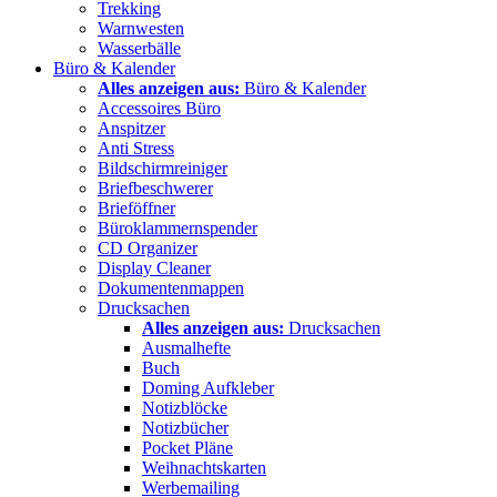
Trekking
Warnwesten
Wasserbälle
Büro & Kalender
Alles anzeigen aus:
Büro & Kalender
Accessoires Büro
Anspitzer
Anti Stress
Bildschirmreiniger
Briefbeschwerer
Brieföffner
Büroklammernspender
CD Organizer
Display Cleaner
Dokumentenmappen
Drucksachen
Alles anzeigen aus:
Drucksachen
Ausmalhefte
Buch
Doming Aufkleber
Notizblöcke
Notizbücher
Pocket Pläne
Weihnachtskarten
Werbemailing