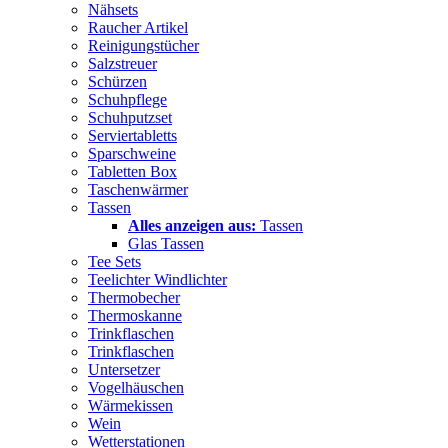
Nähsets
Raucher Artikel
Reinigungstücher
Salzstreuer
Schürzen
Schuhpflege
Schuhputzset
Serviertabletts
Sparschweine
Tabletten Box
Taschenwärmer
Tassen
Alles anzeigen aus:
Tassen
Glas Tassen
Tee Sets
Teelichter Windlichter
Thermobecher
Thermoskanne
Trinkflaschen
Trinkflaschen
Untersetzer
Vogelhäuschen
Wärmekissen
Wein
Wetterstationen