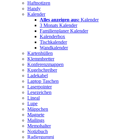
Haftnotizen
Handy
Kalender
Alles anzeigen aus:
Kalender
3 Monats Kalender
Familienplaner Kalender
Kalenderbox
Tischkalender
Wandkalender
Kartenhüllen
Klemmbretter
Konferenzmappen
Kugelschreiber
Ladekabel
Laptop Taschen
Laserpointer
Lesezeichen
Lineal
Lupe
Mäppchen
Magnete
Mailings
Memohalter
Notizbuch
Radiergummi