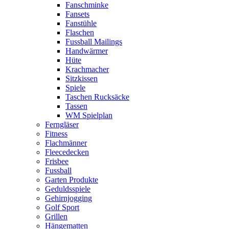
Fanschminke
Fansets
Fanstühle
Flaschen
Fussball Mailings
Handwärmer
Hüte
Krachmacher
Sitzkissen
Spiele
Taschen Rucksäcke
Tassen
WM Spielplan
Ferngläser
Fitness
Flachmänner
Fleecedecken
Frisbee
Fussball
Garten Produkte
Geduldsspiele
Gehirnjogging
Golf Sport
Grillen
Hängematten