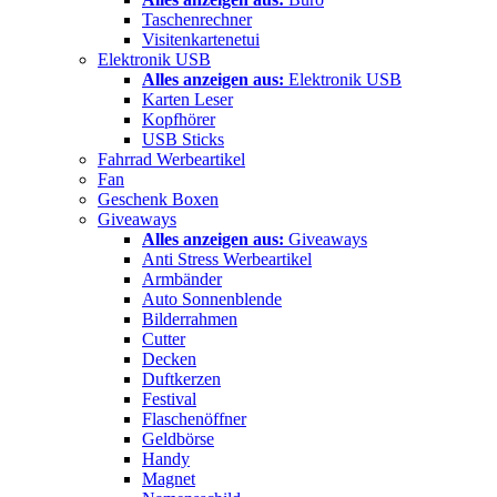
Taschenrechner
Visitenkartenetui
Elektronik USB
Alles anzeigen aus:
Elektronik USB
Karten Leser
Kopfhörer
USB Sticks
Fahrrad Werbeartikel
Fan
Geschenk Boxen
Giveaways
Alles anzeigen aus:
Giveaways
Anti Stress Werbeartikel
Armbänder
Auto Sonnenblende
Bilderrahmen
Cutter
Decken
Duftkerzen
Festival
Flaschenöffner
Geldbörse
Handy
Magnet