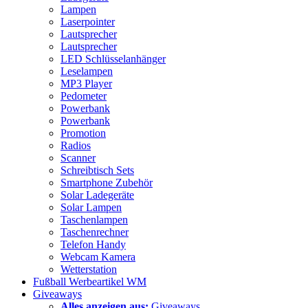
Lampen
Laserpointer
Lautsprecher
Lautsprecher
LED Schlüsselanhänger
Leselampen
MP3 Player
Pedometer
Powerbank
Powerbank
Promotion
Radios
Scanner
Schreibtisch Sets
Smartphone Zubehör
Solar Ladegeräte
Solar Lampen
Taschenlampen
Taschenrechner
Telefon Handy
Webcam Kamera
Wetterstation
Fußball Werbeartikel WM
Giveaways
Alles anzeigen aus:
Giveaways