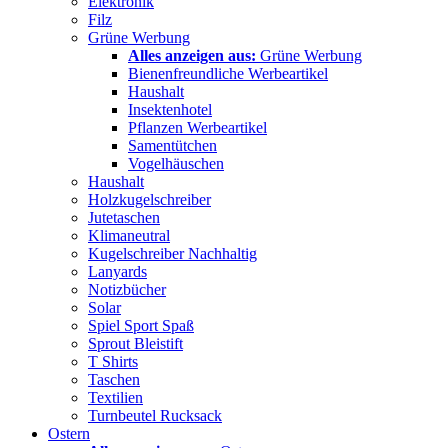
Elektronik
Filz
Grüne Werbung
Alles anzeigen aus:
Grüne Werbung
Bienenfreundliche Werbeartikel
Haushalt
Insektenhotel
Pflanzen Werbeartikel
Samentütchen
Vogelhäuschen
Haushalt
Holzkugelschreiber
Jutetaschen
Klimaneutral
Kugelschreiber Nachhaltig
Lanyards
Notizbücher
Solar
Spiel Sport Spaß
Sprout Bleistift
T Shirts
Taschen
Textilien
Turnbeutel Rucksack
Ostern