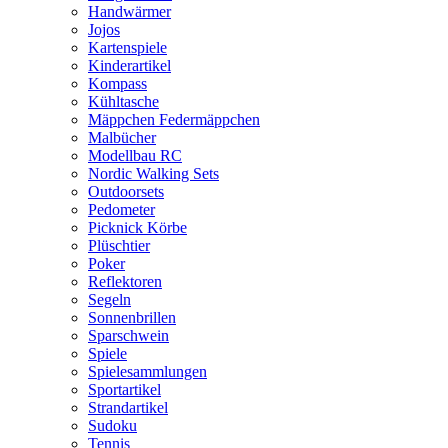
Handwärmer
Jojos
Kartenspiele
Kinderartikel
Kompass
Kühltasche
Mäppchen Federmäppchen
Malbücher
Modellbau RC
Nordic Walking Sets
Outdoorsets
Pedometer
Picknick Körbe
Plüschtier
Poker
Reflektoren
Segeln
Sonnenbrillen
Sparschwein
Spiele
Spielesammlungen
Sportartikel
Strandartikel
Sudoku
Tennis