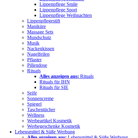
Lippenpflege Smile
Lippenpflege Sport
Lippenpflege Weihnachten
Lippenpflegestift
Maniküre
Massage Sets
Mundschutz
Musik
Nackenkissen
Nagelfeilen
Pflaster
Pillendose
Rituals
Alles anzeigen aus:
Rituals
Rituals für IHN
Rituals für SIE
Seife
Sonnencreme
Spiegel
Taschentücher
Wellness
Werbeartikel Kosmetik
Werbegeschenke Kosmetik
Lebensmittel & Süße Werbung
Alles anzeigen aus:
Lebensmittel & Süße Werbung