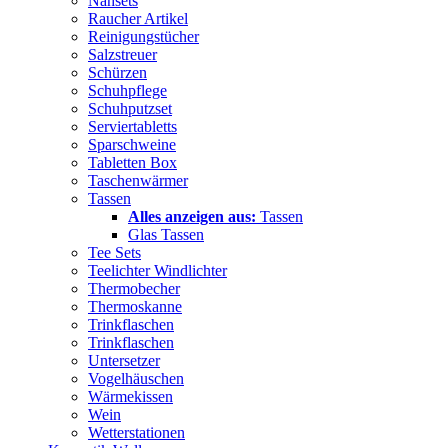
Nähsets
Raucher Artikel
Reinigungstücher
Salzstreuer
Schürzen
Schuhpflege
Schuhputzset
Serviertabletts
Sparschweine
Tabletten Box
Taschenwärmer
Tassen
Alles anzeigen aus:
Tassen
Glas Tassen
Tee Sets
Teelichter Windlichter
Thermobecher
Thermoskanne
Trinkflaschen
Trinkflaschen
Untersetzer
Vogelhäuschen
Wärmekissen
Wein
Wetterstationen