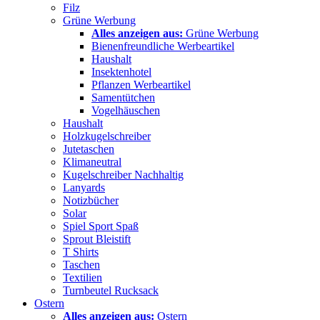
Filz
Grüne Werbung
Alles anzeigen aus:
Grüne Werbung
Bienenfreundliche Werbeartikel
Haushalt
Insektenhotel
Pflanzen Werbeartikel
Samentütchen
Vogelhäuschen
Haushalt
Holzkugelschreiber
Jutetaschen
Klimaneutral
Kugelschreiber Nachhaltig
Lanyards
Notizbücher
Solar
Spiel Sport Spaß
Sprout Bleistift
T Shirts
Taschen
Textilien
Turnbeutel Rucksack
Ostern
Alles anzeigen aus:
Ostern