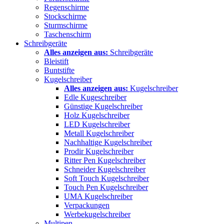
Regenschirme
Stockschirme
Sturmschirme
Taschenschirm
Schreibgeräte
Alles anzeigen aus:
Schreibgeräte
Bleistift
Buntstifte
Kugelschreiber
Alles anzeigen aus:
Kugelschreiber
Edle Kugeschreiber
Günstige Kugelschreiber
Holz Kugelschreiber
LED Kugelschreiber
Metall Kugelschreiber
Nachhaltige Kugelschreiber
Prodir Kugelschreiber
Ritter Pen Kugelschreiber
Schneider Kugelschreiber
Soft Touch Kugelschreiber
Touch Pen Kugelschreiber
UMA Kugelschreiber
Verpackungen
Werbekugelschreiber
Multipen