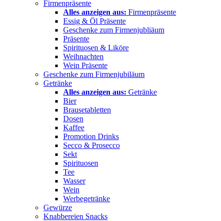
Firmenpräsente
Alles anzeigen aus:
Firmenpräsente
Essig & Öl Präsente
Geschenke zum Firmenjubliäum
Präsente
Spirituosen & Liköre
Weihnachten
Wein Präsente
Geschenke zum Firmenjubiläum
Getränke
Alles anzeigen aus:
Getränke
Bier
Brausetabletten
Dosen
Kaffee
Promotion Drinks
Secco & Prosecco
Sekt
Spirituosen
Tee
Wasser
Wein
Werbegetränke
Gewürze
Knabbereien Snacks