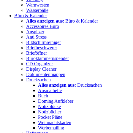
Warnwesten
Wasserbälle
Büro & Kalender
Alles anzeigen aus:
Büro & Kalender
Accessoires Büro
Anspitzer
Anti Stress
Bildschirmreiniger
Briefbeschwerer
Brieföffner
Büroklammernspender
CD Organizer
Display Cleaner
Dokumentenmappen
Drucksachen
Alles anzeigen aus:
Drucksachen
Ausmalhefte
Buch
Doming Aufkleber
Notizblöcke
Notizbücher
Pocket Pläne
Weihnachtskarten
Werbemailing