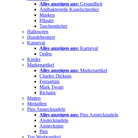
Alles anzeigen aus:
Gesundheit
Antibakterielle Kugelschreiber
Masken
Pflaster
Taschentücher
Halloween
Hundebesitzer
Karneval
Alles anzeigen aus:
Karneval
Orden
Kinder
Markenartikel
Alles anzeigen aus:
Markenartikel
Charles Dickens
Ferraghini
Mark Twain
Richartz
Matten
Medaillen
Pins Anstecknadeln
Alles anzeigen aus:
Pins Anstecknadeln
Anstecknadeln
Ansteckpins
Pins
Top Werbeartikel