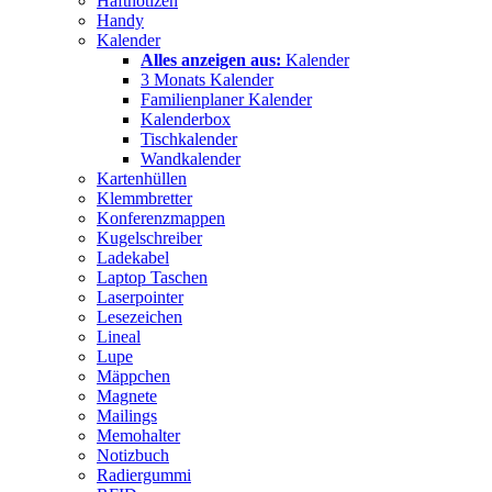
Haftnotizen
Handy
Kalender
Alles anzeigen aus:
Kalender
3 Monats Kalender
Familienplaner Kalender
Kalenderbox
Tischkalender
Wandkalender
Kartenhüllen
Klemmbretter
Konferenzmappen
Kugelschreiber
Ladekabel
Laptop Taschen
Laserpointer
Lesezeichen
Lineal
Lupe
Mäppchen
Magnete
Mailings
Memohalter
Notizbuch
Radiergummi