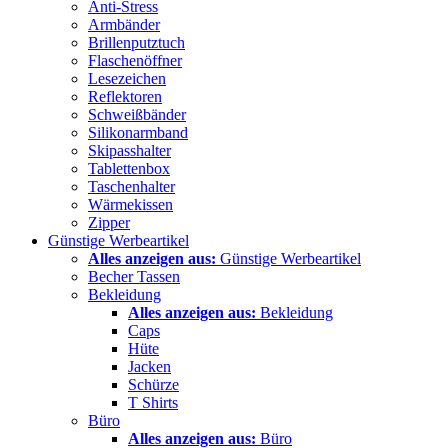
Anti-Stress
Armbänder
Brillenputztuch
Flaschenöffner
Lesezeichen
Reflektoren
Schweißbänder
Silikonarmband
Skipasshalter
Tablettenbox
Taschenhalter
Wärmekissen
Zipper
Günstige Werbeartikel
Alles anzeigen aus:
Günstige Werbeartikel
Becher Tassen
Bekleidung
Alles anzeigen aus:
Bekleidung
Caps
Hüte
Jacken
Schürze
T Shirts
Büro
Alles anzeigen aus:
Büro