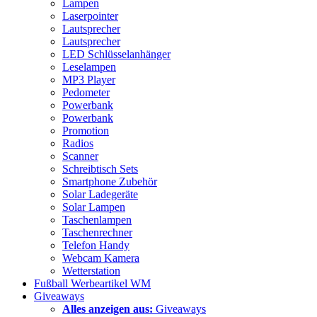
Lampen
Laserpointer
Lautsprecher
Lautsprecher
LED Schlüsselanhänger
Leselampen
MP3 Player
Pedometer
Powerbank
Powerbank
Promotion
Radios
Scanner
Schreibtisch Sets
Smartphone Zubehör
Solar Ladegeräte
Solar Lampen
Taschenlampen
Taschenrechner
Telefon Handy
Webcam Kamera
Wetterstation
Fußball Werbeartikel WM
Giveaways
Alles anzeigen aus:
Giveaways