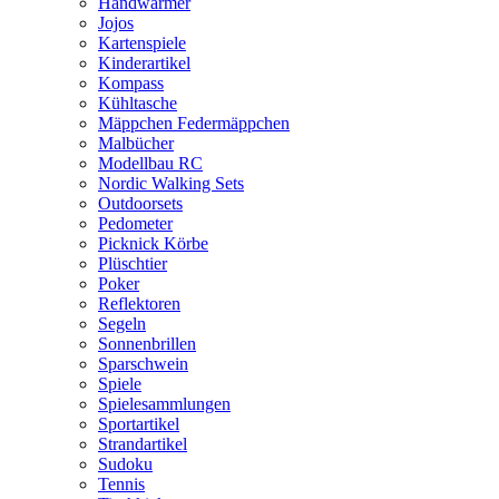
Handwärmer
Jojos
Kartenspiele
Kinderartikel
Kompass
Kühltasche
Mäppchen Federmäppchen
Malbücher
Modellbau RC
Nordic Walking Sets
Outdoorsets
Pedometer
Picknick Körbe
Plüschtier
Poker
Reflektoren
Segeln
Sonnenbrillen
Sparschwein
Spiele
Spielesammlungen
Sportartikel
Strandartikel
Sudoku
Tennis