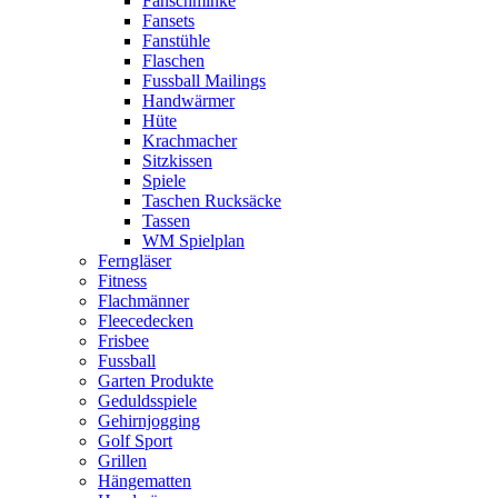
Fanschminke
Fansets
Fanstühle
Flaschen
Fussball Mailings
Handwärmer
Hüte
Krachmacher
Sitzkissen
Spiele
Taschen Rucksäcke
Tassen
WM Spielplan
Ferngläser
Fitness
Flachmänner
Fleecedecken
Frisbee
Fussball
Garten Produkte
Geduldsspiele
Gehirnjogging
Golf Sport
Grillen
Hängematten