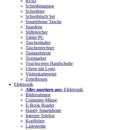
RFID
Schreibmappen
Schreibset
Schreibtisch Set
Smartphone Tasche
Spardose
Stifteköcher
Tablet PC
Taschenhalter
Taschenrechner
Tastaturbürste
Textmarker
Touchscreen Handschuhe
Uhren mit Logo
Visitenkartenetui
Zettelboxen
Elektronik
Alles anzeigen aus:
Elektronik
Bilderrahmen
Computer Mäuse
E-Book Reader
Handy Smartphone
Internet Telefon
Kopfhörer
Ladegeräte