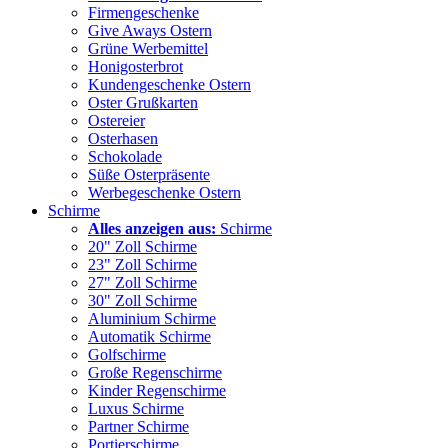
Firmengeschenke
Give Aways Ostern
Grüne Werbemittel
Honigosterbrot
Kundengeschenke Ostern
Oster Grußkarten
Ostereier
Osterhasen
Schokolade
Süße Osterpräsente
Werbegeschenke Ostern
Schirme
Alles anzeigen aus:
Schirme
20" Zoll Schirme
23" Zoll Schirme
27" Zoll Schirme
30" Zoll Schirme
Aluminium Schirme
Automatik Schirme
Golfschirme
Große Regenschirme
Kinder Regenschirme
Luxus Schirme
Partner Schirme
Portierschirme