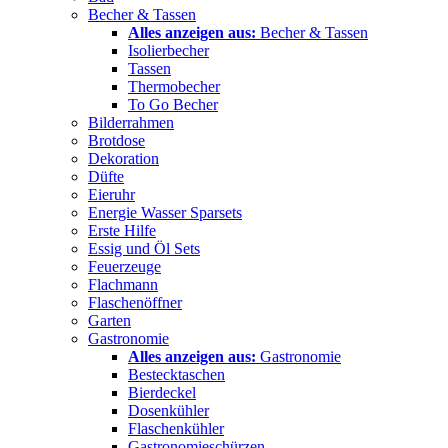
Becher & Tassen
Alles anzeigen aus:
Becher & Tassen
Isolierbecher
Tassen
Thermobecher
To Go Becher
Bilderrahmen
Brotdose
Dekoration
Düfte
Eieruhr
Energie Wasser Sparsets
Erste Hilfe
Essig und Öl Sets
Feuerzeuge
Flachmann
Flaschenöffner
Garten
Gastronomie
Alles anzeigen aus:
Gastronomie
Bestecktaschen
Bierdeckel
Dosenkühler
Flaschenkühler
Gastronomieschürzen