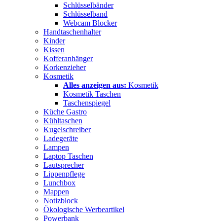
Schlüsselbänder
Schlüsselband
Webcam Blocker
Handtaschenhalter
Kinder
Kissen
Kofferanhänger
Korkenzieher
Kosmetik
Alles anzeigen aus:
Kosmetik
Kosmetik Taschen
Taschenspiegel
Küche Gastro
Kühltaschen
Kugelschreiber
Ladegeräte
Lampen
Laptop Taschen
Lautsprecher
Lippenpflege
Lunchbox
Mappen
Notizblock
Ökologische Werbeartikel
Powerbank