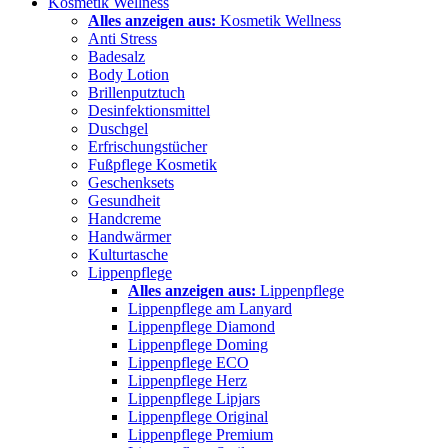
Kosmetik Wellness
Alles anzeigen aus:
Kosmetik Wellness
Anti Stress
Badesalz
Body Lotion
Brillenputztuch
Desinfektionsmittel
Duschgel
Erfrischungstücher
Fußpflege Kosmetik
Geschenksets
Gesundheit
Handcreme
Handwärmer
Kulturtasche
Lippenpflege
Alles anzeigen aus:
Lippenpflege
Lippenpflege am Lanyard
Lippenpflege Diamond
Lippenpflege Doming
Lippenpflege ECO
Lippenpflege Herz
Lippenpflege Lipjars
Lippenpflege Original
Lippenpflege Premium