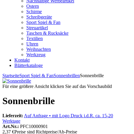
Nachhaltige Werbeartikel
Ostern
Schirme
Schreibgeräte
Sport Spiel & Fan
Streuartikel
Taschen & Rucksäcke
Textilien
Uhren
Weihnachten
Werkzeug
Kontakt
Blätterkataloge
Startseite
Sport Spiel & Fan
Sonnenbrillen
Sonnenbrille
Für eine größere Ansicht klicken Sie auf das Vorschaubild
Sonnenbrille
Lieferzeit:
Auf Anfrage • mit Logo Druck i.d.R. ca. 15-20
Werktage
Art.Nr.:
PFC10000901
2,37 €
Preise sind Richtpreise/Ab-Preise