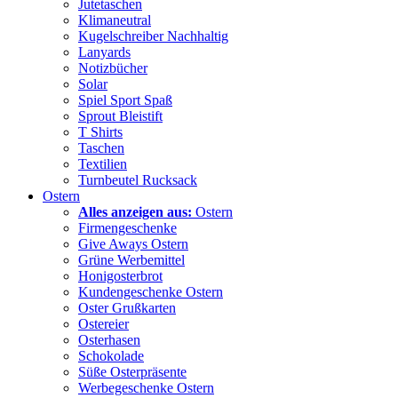
Jutetaschen
Klimaneutral
Kugelschreiber Nachhaltig
Lanyards
Notizbücher
Solar
Spiel Sport Spaß
Sprout Bleistift
T Shirts
Taschen
Textilien
Turnbeutel Rucksack
Ostern
Alles anzeigen aus:
Ostern
Firmengeschenke
Give Aways Ostern
Grüne Werbemittel
Honigosterbrot
Kundengeschenke Ostern
Oster Grußkarten
Ostereier
Osterhasen
Schokolade
Süße Osterpräsente
Werbegeschenke Ostern