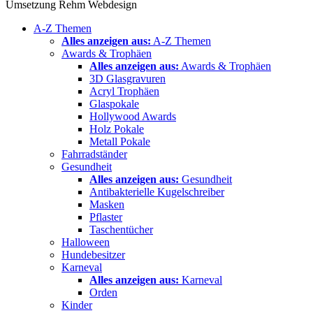
Umsetzung Rehm Webdesign
A-Z Themen
Alles anzeigen aus:
A-Z Themen
Awards & Trophäen
Alles anzeigen aus:
Awards & Trophäen
3D Glasgravuren
Acryl Trophäen
Glaspokale
Hollywood Awards
Holz Pokale
Metall Pokale
Fahrradständer
Gesundheit
Alles anzeigen aus:
Gesundheit
Antibakterielle Kugelschreiber
Masken
Pflaster
Taschentücher
Halloween
Hundebesitzer
Karneval
Alles anzeigen aus:
Karneval
Orden
Kinder