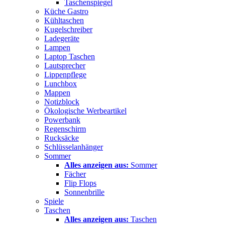
Taschenspiegel
Küche Gastro
Kühltaschen
Kugelschreiber
Ladegeräte
Lampen
Laptop Taschen
Lautsprecher
Lippenpflege
Lunchbox
Mappen
Notizblock
Ökologische Werbeartikel
Powerbank
Regenschirm
Rucksäcke
Schlüsselanhänger
Sommer
Alles anzeigen aus:
Sommer
Fächer
Flip Flops
Sonnenbrille
Spiele
Taschen
Alles anzeigen aus:
Taschen