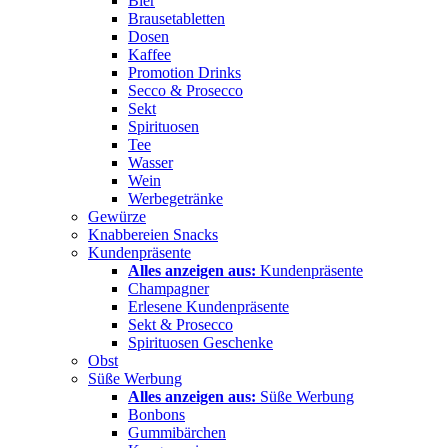
Bier
Brausetabletten
Dosen
Kaffee
Promotion Drinks
Secco & Prosecco
Sekt
Spirituosen
Tee
Wasser
Wein
Werbegetränke
Gewürze
Knabbereien Snacks
Kundenpräsente
Alles anzeigen aus:
Kundenpräsente
Champagner
Erlesene Kundenpräsente
Sekt & Prosecco
Spirituosen Geschenke
Obst
Süße Werbung
Alles anzeigen aus:
Süße Werbung
Bonbons
Gummibärchen