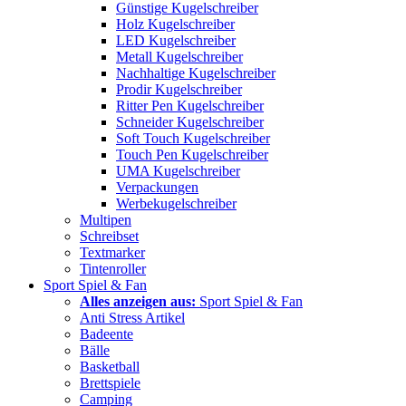
Günstige Kugelschreiber
Holz Kugelschreiber
LED Kugelschreiber
Metall Kugelschreiber
Nachhaltige Kugelschreiber
Prodir Kugelschreiber
Ritter Pen Kugelschreiber
Schneider Kugelschreiber
Soft Touch Kugelschreiber
Touch Pen Kugelschreiber
UMA Kugelschreiber
Verpackungen
Werbekugelschreiber
Multipen
Schreibset
Textmarker
Tintenroller
Sport Spiel & Fan
Alles anzeigen aus:
Sport Spiel & Fan
Anti Stress Artikel
Badeente
Bälle
Basketball
Brettspiele
Camping