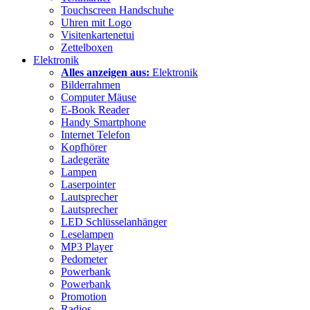
Touchscreen Handschuhe
Uhren mit Logo
Visitenkartenetui
Zettelboxen
Elektronik
Alles anzeigen aus:
Elektronik
Bilderrahmen
Computer Mäuse
E-Book Reader
Handy Smartphone
Internet Telefon
Kopfhörer
Ladegeräte
Lampen
Laserpointer
Lautsprecher
Lautsprecher
LED Schlüsselanhänger
Leselampen
MP3 Player
Pedometer
Powerbank
Powerbank
Promotion
Radios