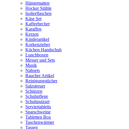
Hängematten
Hocker Stühle
Isolierflaschen
Käse Set
Kaffeebecher
Karaffen
Kerzen
Kinderartikel
Korkenzieher
Küchen Handschuh
Lunchboxen
Messer und Sets
Musik
Nähsets
Raucher Artikel
Reinigungstücher
Salzstreuer
Schürzen
Schuhpflege
Schuhputzset
Serviertabletts
Sparschweine
Tabletten Box
Taschenwärmer
Tassen