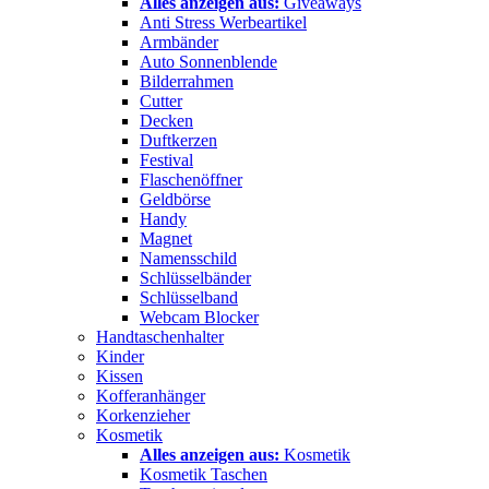
Alles anzeigen aus:
Giveaways
Anti Stress Werbeartikel
Armbänder
Auto Sonnenblende
Bilderrahmen
Cutter
Decken
Duftkerzen
Festival
Flaschenöffner
Geldbörse
Handy
Magnet
Namensschild
Schlüsselbänder
Schlüsselband
Webcam Blocker
Handtaschenhalter
Kinder
Kissen
Kofferanhänger
Korkenzieher
Kosmetik
Alles anzeigen aus:
Kosmetik
Kosmetik Taschen