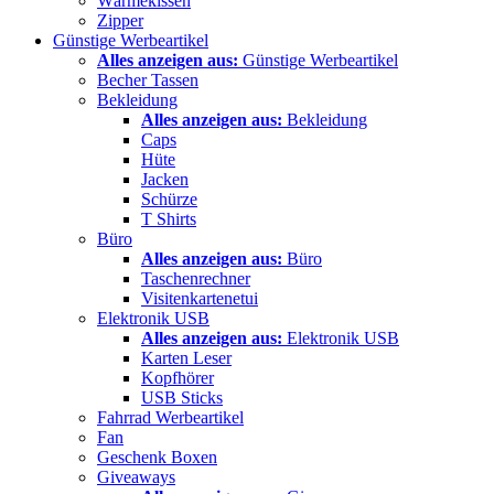
Wärmekissen
Zipper
Günstige Werbeartikel
Alles anzeigen aus:
Günstige Werbeartikel
Becher Tassen
Bekleidung
Alles anzeigen aus:
Bekleidung
Caps
Hüte
Jacken
Schürze
T Shirts
Büro
Alles anzeigen aus:
Büro
Taschenrechner
Visitenkartenetui
Elektronik USB
Alles anzeigen aus:
Elektronik USB
Karten Leser
Kopfhörer
USB Sticks
Fahrrad Werbeartikel
Fan
Geschenk Boxen
Giveaways