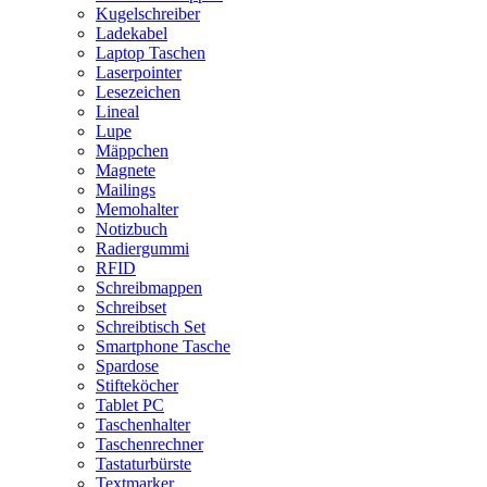
Kugelschreiber
Ladekabel
Laptop Taschen
Laserpointer
Lesezeichen
Lineal
Lupe
Mäppchen
Magnete
Mailings
Memohalter
Notizbuch
Radiergummi
RFID
Schreibmappen
Schreibset
Schreibtisch Set
Smartphone Tasche
Spardose
Stifteköcher
Tablet PC
Taschenhalter
Taschenrechner
Tastaturbürste
Textmarker