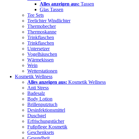
Alles anzeigen aus:
Tassen
Glas Tassen
Tee Sets
Teelichter Windlichter
Thermobecher
Thermoskanne
Trinkflaschen
Trinkflaschen
Untersetzer
Vogelhäuschen
Wärmekissen
Wein
Wetterstationen
Kosmetik Wellness
Alles anzeigen aus:
Kosmetik Wellness
Anti Stress
Badesalz
Body Lotion
Brillenputztuch
Desinfektionsmittel
Duschgel
Erfrischungstücher
Fußpflege Kosmetik
Geschenksets
Gesundheit