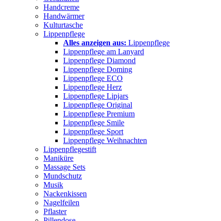
Handcreme
Handwärmer
Kulturtasche
Lippenpflege
Alles anzeigen aus:
Lippenpflege
Lippenpflege am Lanyard
Lippenpflege Diamond
Lippenpflege Doming
Lippenpflege ECO
Lippenpflege Herz
Lippenpflege Lipjars
Lippenpflege Original
Lippenpflege Premium
Lippenpflege Smile
Lippenpflege Sport
Lippenpflege Weihnachten
Lippenpflegestift
Maniküre
Massage Sets
Mundschutz
Musik
Nackenkissen
Nagelfeilen
Pflaster
Pillendose