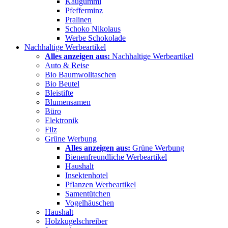
Kaugummi
Pfefferminz
Pralinen
Schoko Nikolaus
Werbe Schokolade
Nachhaltige Werbeartikel
Alles anzeigen aus:
Nachhaltige Werbeartikel
Auto & Reise
Bio Baumwolltaschen
Bio Beutel
Bleistifte
Blumensamen
Büro
Elektronik
Filz
Grüne Werbung
Alles anzeigen aus:
Grüne Werbung
Bienenfreundliche Werbeartikel
Haushalt
Insektenhotel
Pflanzen Werbeartikel
Samentütchen
Vogelhäuschen
Haushalt
Holzkugelschreiber