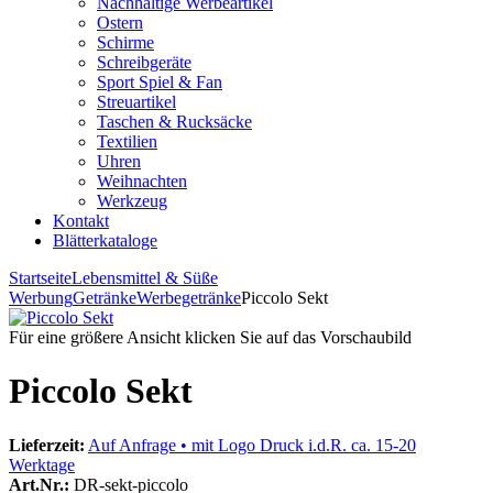
Nachhaltige Werbeartikel
Ostern
Schirme
Schreibgeräte
Sport Spiel & Fan
Streuartikel
Taschen & Rucksäcke
Textilien
Uhren
Weihnachten
Werkzeug
Kontakt
Blätterkataloge
Startseite
Lebensmittel & Süße
Werbung
Getränke
Werbegetränke
Piccolo Sekt
Für eine größere Ansicht klicken Sie auf das Vorschaubild
Piccolo Sekt
Lieferzeit:
Auf Anfrage • mit Logo Druck i.d.R. ca. 15-20
Werktage
Art.Nr.:
DR-sekt-piccolo