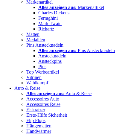
Markenartikel
Alles anzeigen aus:
Markenartikel
Charles Dickens
Ferraghini
Mark Twain
Richartz
Matten
Medaillen
Pins Anstecknadeln
Alles anzeigen aus:
Pins Anstecknadeln
Anstecknadeln
Ansteckpins
Pins
Top Werbeartikel
Vitrinen
Wahlkampf
Auto & Reise
Alles anzeigen aus:
Auto & Reise
Accessoires Auto
Accessoires Reise
Eiskratzer
Erste-Hilfe Sicherheit
Flip Flops
Hängematten
Handwärmer