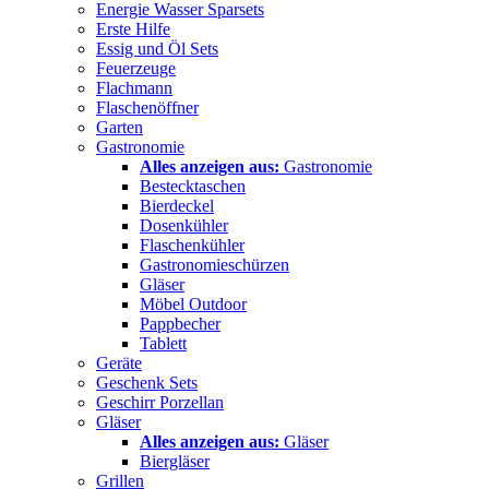
Energie Wasser Sparsets
Erste Hilfe
Essig und Öl Sets
Feuerzeuge
Flachmann
Flaschenöffner
Garten
Gastronomie
Alles anzeigen aus:
Gastronomie
Bestecktaschen
Bierdeckel
Dosenkühler
Flaschenkühler
Gastronomieschürzen
Gläser
Möbel Outdoor
Pappbecher
Tablett
Geräte
Geschenk Sets
Geschirr Porzellan
Gläser
Alles anzeigen aus:
Gläser
Biergläser
Grillen