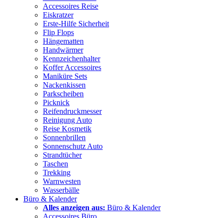
Accessoires Reise
Eiskratzer
Erste-Hilfe Sicherheit
Flip Flops
Hängematten
Handwärmer
Kennzeichenhalter
Koffer Accessoires
Maniküre Sets
Nackenkissen
Parkscheiben
Picknick
Reifendruckmesser
Reinigung Auto
Reise Kosmetik
Sonnenbrillen
Sonnenschutz Auto
Strandtücher
Taschen
Trekking
Warnwesten
Wasserbälle
Büro & Kalender
Alles anzeigen aus:
Büro & Kalender
Accessoires Büro