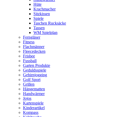
Hüte
Krachmacher
Sitzkissen
Spiele
Taschen Rucksäcke
Tassen
WM Spielplan
Ferngläser
Fitness
Flachmänner
Fleecedecken
Frisbee
Fussball
Garten Produkte
Geduldsspiele
Gehirnjogging
Golf Sport
Grillen
Hängematten
Handwärmer
Jojos
Kartenspiele
Kinderartikel
Kompass