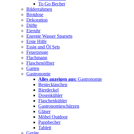
To Go Becher
Bilderrahmen
Brotdose
Dekoration
Düfte
Eieruhr
Energie Wasser Sparsets
Erste Hilfe
Essig und Öl Sets
Feuerzeuge
Flachmann
Flaschenöffner
Garten
Gastronomie
Alles anzeigen aus:
Gastronomie
Bestecktaschen
Bierdeckel
Dosenkühler
Flaschenkühler
Gastronomieschürzen
Gläser
Möbel Outdoor
Pappbecher
Tablett
Geräte