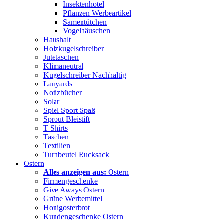
Insektenhotel
Pflanzen Werbeartikel
Samentütchen
Vogelhäuschen
Haushalt
Holzkugelschreiber
Jutetaschen
Klimaneutral
Kugelschreiber Nachhaltig
Lanyards
Notizbücher
Solar
Spiel Sport Spaß
Sprout Bleistift
T Shirts
Taschen
Textilien
Turnbeutel Rucksack
Ostern
Alles anzeigen aus:
Ostern
Firmengeschenke
Give Aways Ostern
Grüne Werbemittel
Honigosterbrot
Kundengeschenke Ostern