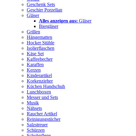
Geschenk Sets
Geschirr Porzellan
Gläser
Alles anzeigen aus:
Gläser
Biergläser
Grillen
Hängematten
Hocker Stühle
Isolierflaschen
Käse Set
Kaffeebecher
Karaffen
Kerzen
Kinderartikel
Korkenzieher
Küchen Handschuh
Lunchboxen
Messer und Sets
Musik
Nähsets
Raucher Artikel
Reinigungstücher
Salzstreuer
Schürzen
Schuhpflege