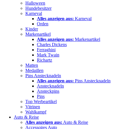
Halloween
Hundebesitzer
Karneval
Alles anzeigen aus:
Karneval
Orden
Kinder
Markenartikel
Alles anzeigen aus:
Markenartikel
Charles Dickens
Ferraghini
Mark Twain
Richartz
Matten
Medaillen
Pins Anstecknadeln
Alles anzeigen aus:
Pins Anstecknadeln
Anstecknadeln
Ansteckpins
Pins
Top Werbeartikel
Vitrinen
Wahlkampf
Auto & Reise
Alles anzeigen aus:
Auto & Reise
Accessoires Auto