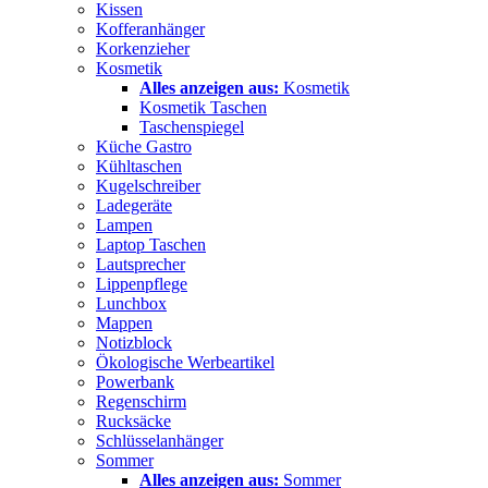
Kissen
Kofferanhänger
Korkenzieher
Kosmetik
Alles anzeigen aus:
Kosmetik
Kosmetik Taschen
Taschenspiegel
Küche Gastro
Kühltaschen
Kugelschreiber
Ladegeräte
Lampen
Laptop Taschen
Lautsprecher
Lippenpflege
Lunchbox
Mappen
Notizblock
Ökologische Werbeartikel
Powerbank
Regenschirm
Rucksäcke
Schlüsselanhänger
Sommer
Alles anzeigen aus:
Sommer