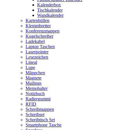
Kalenderbox
Tischkalender
Wandkalender
Kartenhüllen
Klemmbretter
Konferenzmappen
Kugelschreiber
Ladekabel
Laptop Taschen
Laserpointer
Lesezeichen
Lineal
Lupe
Mäppchen
Magnete
Mailings
Memohalter
Notizbuch
Radiergummi
RFID
Schreibmappen
Schreibset
Schreibtisch Set
Smartphone Tasche