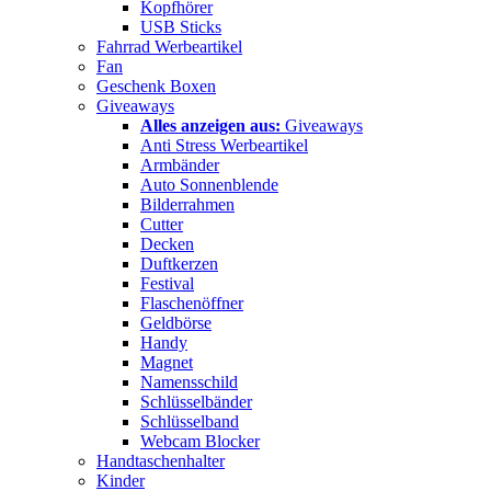
Kopfhörer
USB Sticks
Fahrrad Werbeartikel
Fan
Geschenk Boxen
Giveaways
Alles anzeigen aus:
Giveaways
Anti Stress Werbeartikel
Armbänder
Auto Sonnenblende
Bilderrahmen
Cutter
Decken
Duftkerzen
Festival
Flaschenöffner
Geldbörse
Handy
Magnet
Namensschild
Schlüsselbänder
Schlüsselband
Webcam Blocker
Handtaschenhalter
Kinder