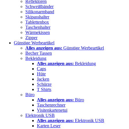
Reflektoren
Schweißbänder
Silikonarmband
Skipasshalter
Tablettenbox
Taschenhalter
Wärmekissen
Zipper
Günstige Werbeartikel
Alles anzeigen aus:
Günstige Werbeartikel
Becher Tassen
Bekleidung
Alles anzeigen aus:
Bekleidung
Caps
Hüte
Jacken
Schürze
T Shirts
Büro
Alles anzeigen aus:
Büro
Taschenrechner
Visitenkartenetui
Elektronik USB
Alles anzeigen aus:
Elektronik USB
Karten Leser