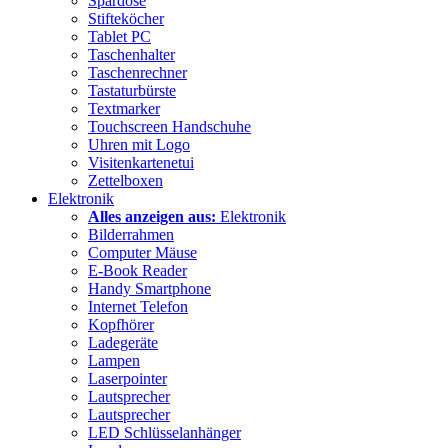
Spardose
Stifteköcher
Tablet PC
Taschenhalter
Taschenrechner
Tastaturbürste
Textmarker
Touchscreen Handschuhe
Uhren mit Logo
Visitenkartenetui
Zettelboxen
Elektronik
Alles anzeigen aus:
Elektronik
Bilderrahmen
Computer Mäuse
E-Book Reader
Handy Smartphone
Internet Telefon
Kopfhörer
Ladegeräte
Lampen
Laserpointer
Lautsprecher
Lautsprecher
LED Schlüsselanhänger