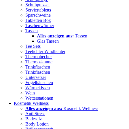
Schuhputzset
Serviertabletts
Sparschweine
Tabletten Box
Taschenwärmer
Tassen
Alles anzeigen aus:
Tassen
Glas Tassen
Tee Sets
Teelichter Windlichter
Thermobecher
Thermoskanne
Trinkflaschen
Trinkflaschen
Untersetzer
Vogelhäuschen
Wärmekissen
Wein
Wetterstationen
Kosmetik Wellness
Alles anzeigen aus:
Kosmetik Wellness
Anti Stress
Badesalz
Body Lotion