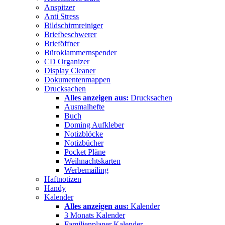
Anspitzer
Anti Stress
Bildschirmreiniger
Briefbeschwerer
Brieföffner
Büroklammernspender
CD Organizer
Display Cleaner
Dokumentenmappen
Drucksachen
Alles anzeigen aus:
Drucksachen
Ausmalhefte
Buch
Doming Aufkleber
Notizblöcke
Notizbücher
Pocket Pläne
Weihnachtskarten
Werbemailing
Haftnotizen
Handy
Kalender
Alles anzeigen aus:
Kalender
3 Monats Kalender
Familienplaner Kalender