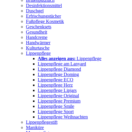
Brillenputztuch
Desinfektionsmittel
Duschgel
Erfrischungstücher
Fußpflege Kosmetik
Geschenksets
Gesundheit
Handcreme
Handwärmer
Kulturtasche
Lippenpflege
Alles anzeigen aus:
Lippenpflege
Lippenpflege am Lanyard
Lippenpflege Diamond
Lippenpflege Doming
Lippenpflege ECO
Lippenpflege Herz
Lippenpflege Lipjars
Lippenpflege Original
Lippenpflege Premium
Lippenpflege Smile
Lippenpflege Sport
Lippenpflege Weihnachten
Lippenpflegestift
Maniküre