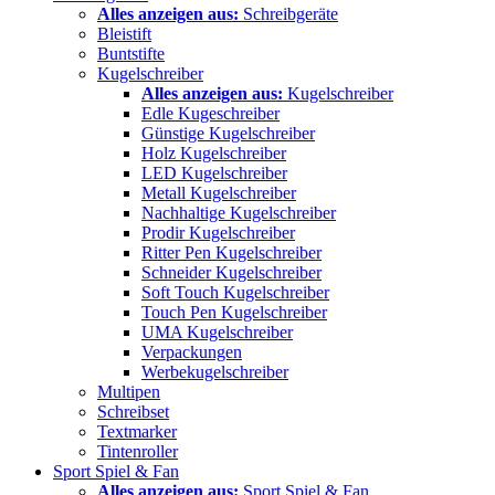
Alles anzeigen aus:
Schreibgeräte
Bleistift
Buntstifte
Kugelschreiber
Alles anzeigen aus:
Kugelschreiber
Edle Kugeschreiber
Günstige Kugelschreiber
Holz Kugelschreiber
LED Kugelschreiber
Metall Kugelschreiber
Nachhaltige Kugelschreiber
Prodir Kugelschreiber
Ritter Pen Kugelschreiber
Schneider Kugelschreiber
Soft Touch Kugelschreiber
Touch Pen Kugelschreiber
UMA Kugelschreiber
Verpackungen
Werbekugelschreiber
Multipen
Schreibset
Textmarker
Tintenroller
Sport Spiel & Fan
Alles anzeigen aus:
Sport Spiel & Fan