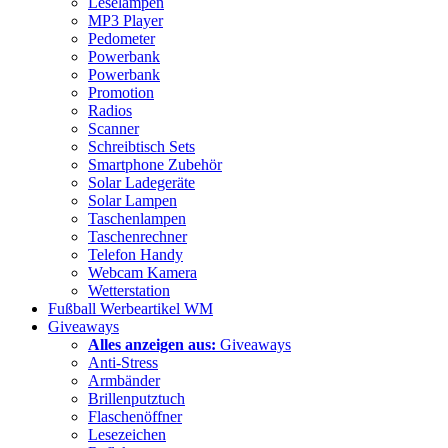
Leselampen
MP3 Player
Pedometer
Powerbank
Powerbank
Promotion
Radios
Scanner
Schreibtisch Sets
Smartphone Zubehör
Solar Ladegeräte
Solar Lampen
Taschenlampen
Taschenrechner
Telefon Handy
Webcam Kamera
Wetterstation
Fußball Werbeartikel WM
Giveaways
Alles anzeigen aus:
Giveaways
Anti-Stress
Armbänder
Brillenputztuch
Flaschenöffner
Lesezeichen