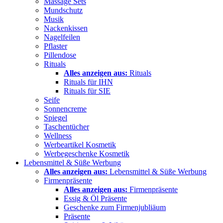
Massage Sets
Mundschutz
Musik
Nackenkissen
Nagelfeilen
Pflaster
Pillendose
Rituals
Alles anzeigen aus:
Rituals
Rituals für IHN
Rituals für SIE
Seife
Sonnencreme
Spiegel
Taschentücher
Wellness
Werbeartikel Kosmetik
Werbegeschenke Kosmetik
Lebensmittel & Süße Werbung
Alles anzeigen aus:
Lebensmittel & Süße Werbung
Firmenpräsente
Alles anzeigen aus:
Firmenpräsente
Essig & Öl Präsente
Geschenke zum Firmenjubliäum
Präsente