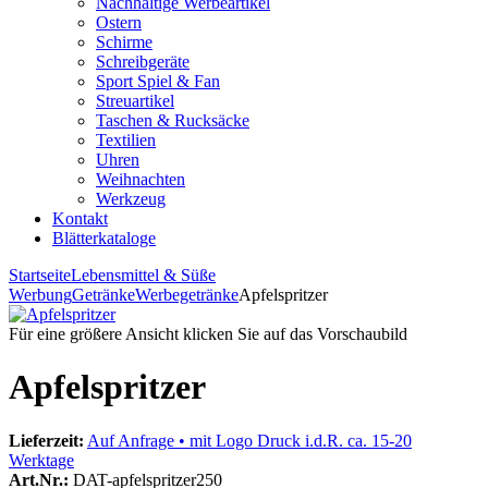
Nachhaltige Werbeartikel
Ostern
Schirme
Schreibgeräte
Sport Spiel & Fan
Streuartikel
Taschen & Rucksäcke
Textilien
Uhren
Weihnachten
Werkzeug
Kontakt
Blätterkataloge
Startseite
Lebensmittel & Süße
Werbung
Getränke
Werbegetränke
Apfelspritzer
Für eine größere Ansicht klicken Sie auf das Vorschaubild
Apfelspritzer
Lieferzeit:
Auf Anfrage • mit Logo Druck i.d.R. ca. 15-20
Werktage
Art.Nr.:
DAT-apfelspritzer250