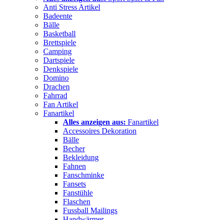
Anti Stress Artikel
Badeente
Bälle
Basketball
Brettspiele
Camping
Dartspiele
Denkspiele
Domino
Drachen
Fahrrad
Fan Artikel
Fanartikel
Alles anzeigen aus:
Fanartikel
Accessoires Dekoration
Bälle
Becher
Bekleidung
Fahnen
Fanschminke
Fansets
Fanstühle
Flaschen
Fussball Mailings
Handwärmer