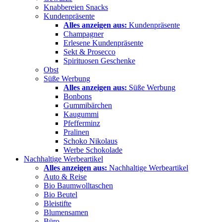
Knabbereien Snacks
Kundenpräsente
Alles anzeigen aus:
Kundenpräsente
Champagner
Erlesene Kundenpräsente
Sekt & Prosecco
Spirituosen Geschenke
Obst
Süße Werbung
Alles anzeigen aus:
Süße Werbung
Bonbons
Gummibärchen
Kaugummi
Pfefferminz
Pralinen
Schoko Nikolaus
Werbe Schokolade
Nachhaltige Werbeartikel
Alles anzeigen aus:
Nachhaltige Werbeartikel
Auto & Reise
Bio Baumwolltaschen
Bio Beutel
Bleistifte
Blumensamen
Büro