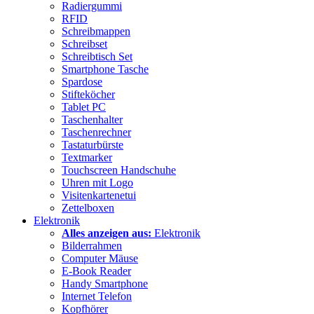
Radiergummi
RFID
Schreibmappen
Schreibset
Schreibtisch Set
Smartphone Tasche
Spardose
Stifteköcher
Tablet PC
Taschenhalter
Taschenrechner
Tastaturbürste
Textmarker
Touchscreen Handschuhe
Uhren mit Logo
Visitenkartenetui
Zettelboxen
Elektronik
Alles anzeigen aus:
Elektronik
Bilderrahmen
Computer Mäuse
E-Book Reader
Handy Smartphone
Internet Telefon
Kopfhörer