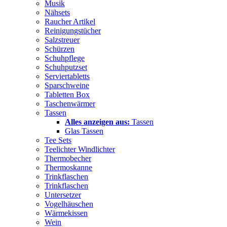
Musik
Nähsets
Raucher Artikel
Reinigungstücher
Salzstreuer
Schürzen
Schuhpflege
Schuhputzset
Serviertabletts
Sparschweine
Tabletten Box
Taschenwärmer
Tassen
Alles anzeigen aus:
Tassen
Glas Tassen
Tee Sets
Teelichter Windlichter
Thermobecher
Thermoskanne
Trinkflaschen
Trinkflaschen
Untersetzer
Vogelhäuschen
Wärmekissen
Wein