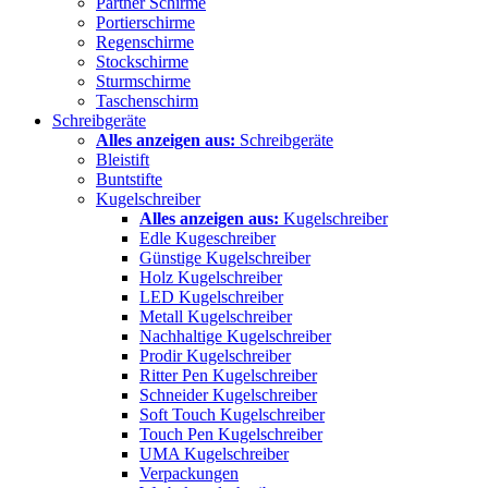
Partner Schirme
Portierschirme
Regenschirme
Stockschirme
Sturmschirme
Taschenschirm
Schreibgeräte
Alles anzeigen aus:
Schreibgeräte
Bleistift
Buntstifte
Kugelschreiber
Alles anzeigen aus:
Kugelschreiber
Edle Kugeschreiber
Günstige Kugelschreiber
Holz Kugelschreiber
LED Kugelschreiber
Metall Kugelschreiber
Nachhaltige Kugelschreiber
Prodir Kugelschreiber
Ritter Pen Kugelschreiber
Schneider Kugelschreiber
Soft Touch Kugelschreiber
Touch Pen Kugelschreiber
UMA Kugelschreiber
Verpackungen