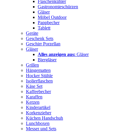
Flaschenkühler
Gastronomieschürzen
Gläser
Möbel Outdoor
Pappbecher
Tablett
Geräte
Geschenk Sets
Geschirr Porzellan
Gläser
Alles anzeigen aus:
Gläser
Biergläser
Grillen
Hängematten
Hocker Stühle
Isolierflaschen
Käse Set
Kaffeebecher
Karaffen
Kerzen
Kinderartikel
Korkenzieher
Küchen Handschuh
Lunchboxen
Messer und Sets