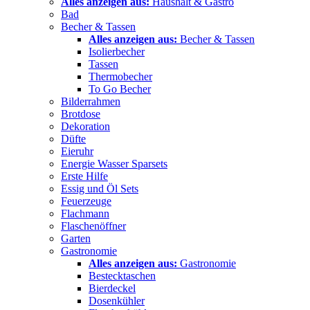
Alles anzeigen aus:
Haushalt & Gastro
Bad
Becher & Tassen
Alles anzeigen aus:
Becher & Tassen
Isolierbecher
Tassen
Thermobecher
To Go Becher
Bilderrahmen
Brotdose
Dekoration
Düfte
Eieruhr
Energie Wasser Sparsets
Erste Hilfe
Essig und Öl Sets
Feuerzeuge
Flachmann
Flaschenöffner
Garten
Gastronomie
Alles anzeigen aus:
Gastronomie
Bestecktaschen
Bierdeckel
Dosenkühler