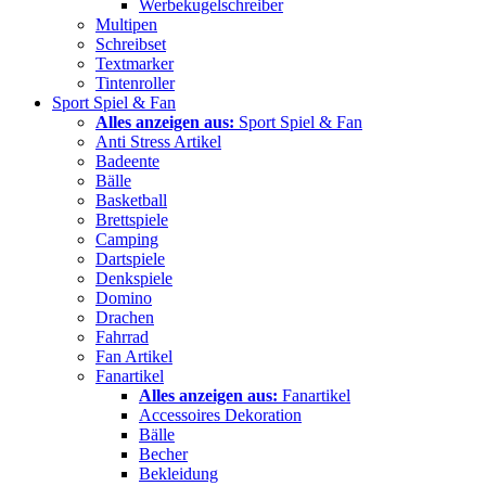
Werbekugelschreiber
Multipen
Schreibset
Textmarker
Tintenroller
Sport Spiel & Fan
Alles anzeigen aus:
Sport Spiel & Fan
Anti Stress Artikel
Badeente
Bälle
Basketball
Brettspiele
Camping
Dartspiele
Denkspiele
Domino
Drachen
Fahrrad
Fan Artikel
Fanartikel
Alles anzeigen aus:
Fanartikel
Accessoires Dekoration
Bälle
Becher
Bekleidung