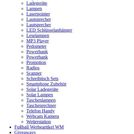
Ladegeräte
Lampen
Laserpointer
Lautsprecher
Lautsprecher
LED Schlüsselanhänger
Leselampen
MP3 Player
Pedometer
Powerbank
Powerbank
Promotion
Radios
Scanner
Schreibtisch Sets
Smartphone Zubehör
Solar Ladegeräte
Solar Lampen
Taschenlampen
Taschenrechner
Telefon Handy
Webcam Kamera
Wetterstation
Fußball Werbeartikel WM
Giveaways