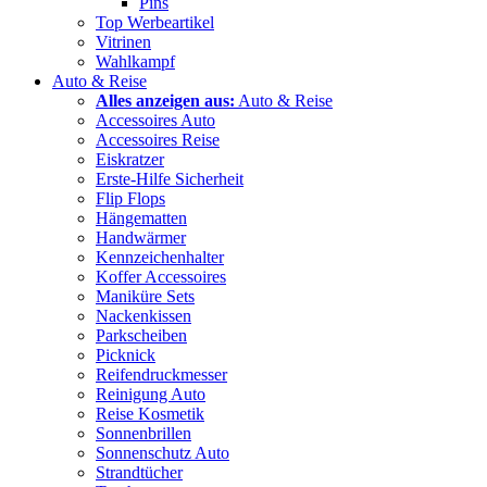
Pins
Top Werbeartikel
Vitrinen
Wahlkampf
Auto & Reise
Alles anzeigen aus:
Auto & Reise
Accessoires Auto
Accessoires Reise
Eiskratzer
Erste-Hilfe Sicherheit
Flip Flops
Hängematten
Handwärmer
Kennzeichenhalter
Koffer Accessoires
Maniküre Sets
Nackenkissen
Parkscheiben
Picknick
Reifendruckmesser
Reinigung Auto
Reise Kosmetik
Sonnenbrillen
Sonnenschutz Auto
Strandtücher