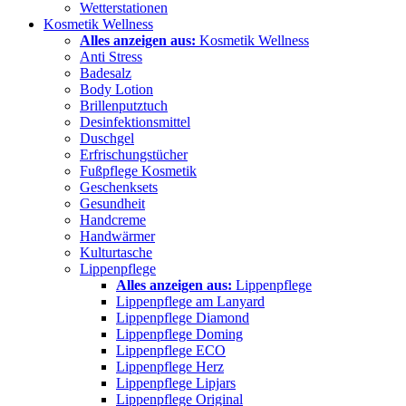
Wetterstationen
Kosmetik Wellness
Alles anzeigen aus:
Kosmetik Wellness
Anti Stress
Badesalz
Body Lotion
Brillenputztuch
Desinfektionsmittel
Duschgel
Erfrischungstücher
Fußpflege Kosmetik
Geschenksets
Gesundheit
Handcreme
Handwärmer
Kulturtasche
Lippenpflege
Alles anzeigen aus:
Lippenpflege
Lippenpflege am Lanyard
Lippenpflege Diamond
Lippenpflege Doming
Lippenpflege ECO
Lippenpflege Herz
Lippenpflege Lipjars
Lippenpflege Original