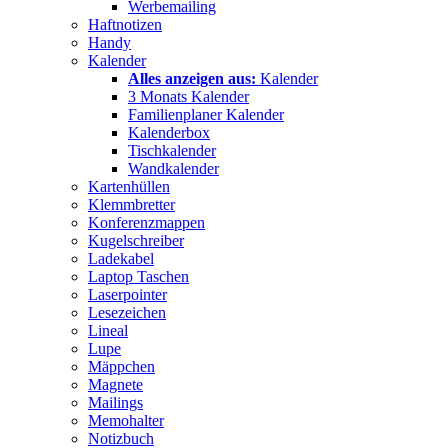
Werbemailing
Haftnotizen
Handy
Kalender
Alles anzeigen aus:
Kalender
3 Monats Kalender
Familienplaner Kalender
Kalenderbox
Tischkalender
Wandkalender
Kartenhüllen
Klemmbretter
Konferenzmappen
Kugelschreiber
Ladekabel
Laptop Taschen
Laserpointer
Lesezeichen
Lineal
Lupe
Mäppchen
Magnete
Mailings
Memohalter
Notizbuch