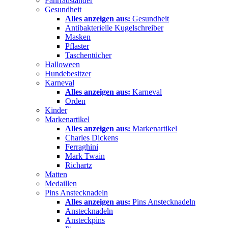
Fahrradständer
Gesundheit
Alles anzeigen aus:
Gesundheit
Antibakterielle Kugelschreiber
Masken
Pflaster
Taschentücher
Halloween
Hundebesitzer
Karneval
Alles anzeigen aus:
Karneval
Orden
Kinder
Markenartikel
Alles anzeigen aus:
Markenartikel
Charles Dickens
Ferraghini
Mark Twain
Richartz
Matten
Medaillen
Pins Anstecknadeln
Alles anzeigen aus:
Pins Anstecknadeln
Anstecknadeln
Ansteckpins