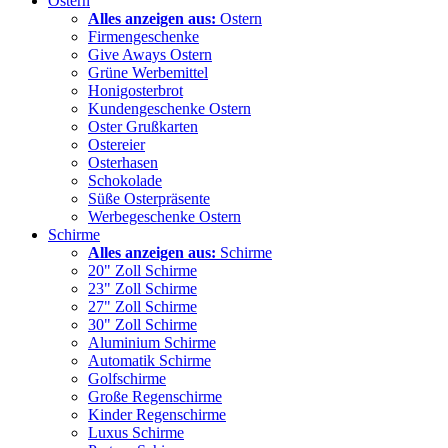
Ostern
Alles anzeigen aus:
Ostern
Firmengeschenke
Give Aways Ostern
Grüne Werbemittel
Honigosterbrot
Kundengeschenke Ostern
Oster Grußkarten
Ostereier
Osterhasen
Schokolade
Süße Osterpräsente
Werbegeschenke Ostern
Schirme
Alles anzeigen aus:
Schirme
20" Zoll Schirme
23" Zoll Schirme
27" Zoll Schirme
30" Zoll Schirme
Aluminium Schirme
Automatik Schirme
Golfschirme
Große Regenschirme
Kinder Regenschirme
Luxus Schirme