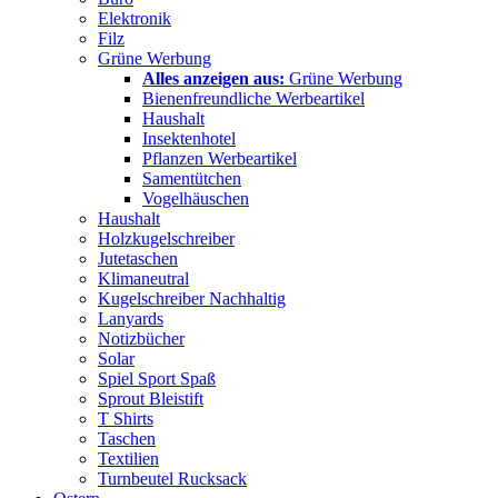
Elektronik
Filz
Grüne Werbung
Alles anzeigen aus:
Grüne Werbung
Bienenfreundliche Werbeartikel
Haushalt
Insektenhotel
Pflanzen Werbeartikel
Samentütchen
Vogelhäuschen
Haushalt
Holzkugelschreiber
Jutetaschen
Klimaneutral
Kugelschreiber Nachhaltig
Lanyards
Notizbücher
Solar
Spiel Sport Spaß
Sprout Bleistift
T Shirts
Taschen
Textilien
Turnbeutel Rucksack