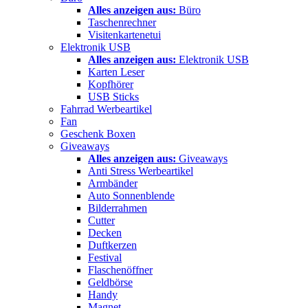
Alles anzeigen aus:
Büro
Taschenrechner
Visitenkartenetui
Elektronik USB
Alles anzeigen aus:
Elektronik USB
Karten Leser
Kopfhörer
USB Sticks
Fahrrad Werbeartikel
Fan
Geschenk Boxen
Giveaways
Alles anzeigen aus:
Giveaways
Anti Stress Werbeartikel
Armbänder
Auto Sonnenblende
Bilderrahmen
Cutter
Decken
Duftkerzen
Festival
Flaschenöffner
Geldbörse
Handy
Magnet