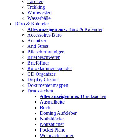
Taschen
Trekking
Warnwesten
Wasserbälle
Büro & Kalender
Alles anzeigen aus:
Büro & Kalender
Accessoires Büro
Anspitzer
Anti Stress
Bildschirmreiniger
Briefbeschwerer
Brieföffner
Büroklammernspender
CD Organizer
Display Cleaner
Dokumentenmappen
Drucksachen
Alles anzeigen aus:
Drucksachen
Ausmalhefte
Buch
Doming Aufkleber
Notizblöcke
Notizbücher
Pocket Pläne
Weihnachtskarten