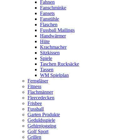
Fahnen
Fanschminke
Fansets
Fanstühle
Flaschen
Fussball Mailings
Handwärmer
Hüte
Krachmacher
Sitzkissen
Spiele
Taschen Rucksäcke
Tassen
WM Spielplan
Ferngläser
Fitness
Flachmänner
Fleecedecken
Frisbee
Fussball
Garten Produkte
Geduldsspiele
Gehirnjogging
Golf Sport
Grillen