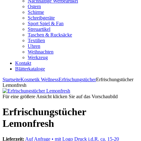
Nachhaltige Werbeartikel
Ostern
Schirme
Schreibgeräte
Sport Spiel & Fan
Streuartikel
Taschen & Rucksäcke
Textilien
Uhren
Weihnachten
Werkzeug
Kontakt
Blätterkataloge
Startseite
Kosmetik Wellness
Erfrischungstücher
Erfrischungstücher
Lemonfresh
Für eine größere Ansicht klicken Sie auf das Vorschaubild
Erfrischungstücher
Lemonfresh
Lieferzeit:
Auf Anfrage • mit Logo Druck i.d.R. ca. 15-20