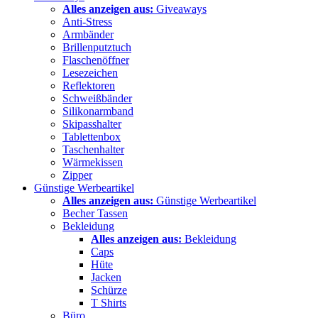
Alles anzeigen aus:
Giveaways
Anti-Stress
Armbänder
Brillenputztuch
Flaschenöffner
Lesezeichen
Reflektoren
Schweißbänder
Silikonarmband
Skipasshalter
Tablettenbox
Taschenhalter
Wärmekissen
Zipper
Günstige Werbeartikel
Alles anzeigen aus:
Günstige Werbeartikel
Becher Tassen
Bekleidung
Alles anzeigen aus:
Bekleidung
Caps
Hüte
Jacken
Schürze
T Shirts
Büro