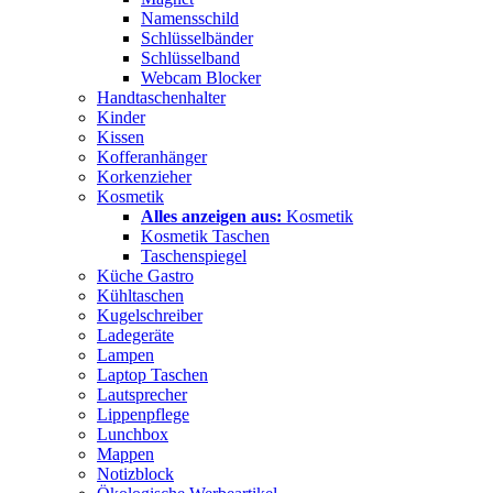
Namensschild
Schlüsselbänder
Schlüsselband
Webcam Blocker
Handtaschenhalter
Kinder
Kissen
Kofferanhänger
Korkenzieher
Kosmetik
Alles anzeigen aus:
Kosmetik
Kosmetik Taschen
Taschenspiegel
Küche Gastro
Kühltaschen
Kugelschreiber
Ladegeräte
Lampen
Laptop Taschen
Lautsprecher
Lippenpflege
Lunchbox
Mappen
Notizblock