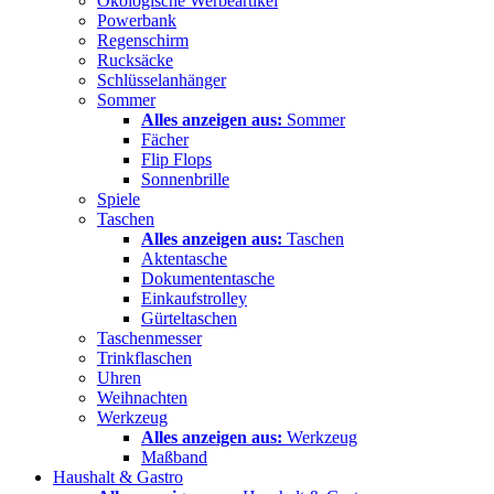
Ökologische Werbeartikel
Powerbank
Regenschirm
Rucksäcke
Schlüsselanhänger
Sommer
Alles anzeigen aus:
Sommer
Fächer
Flip Flops
Sonnenbrille
Spiele
Taschen
Alles anzeigen aus:
Taschen
Aktentasche
Dokumententasche
Einkaufstrolley
Gürteltaschen
Taschenmesser
Trinkflaschen
Uhren
Weihnachten
Werkzeug
Alles anzeigen aus:
Werkzeug
Maßband
Haushalt & Gastro