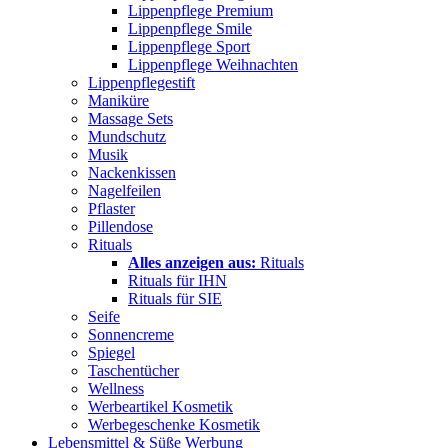
Lippenpflege Premium
Lippenpflege Smile
Lippenpflege Sport
Lippenpflege Weihnachten
Lippenpflegestift
Maniküre
Massage Sets
Mundschutz
Musik
Nackenkissen
Nagelfeilen
Pflaster
Pillendose
Rituals
Alles anzeigen aus:
Rituals
Rituals für IHN
Rituals für SIE
Seife
Sonnencreme
Spiegel
Taschentücher
Wellness
Werbeartikel Kosmetik
Werbegeschenke Kosmetik
Lebensmittel & Süße Werbung