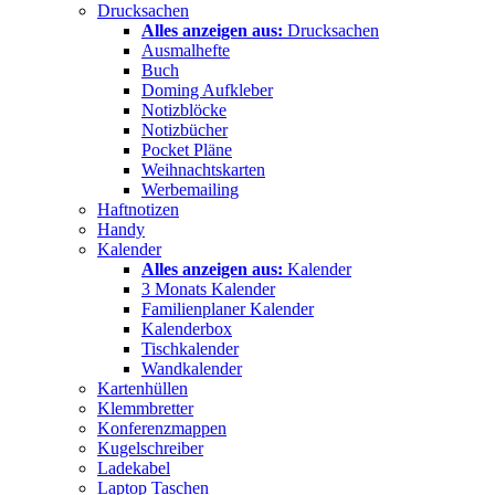
Drucksachen
Alles anzeigen aus:
Drucksachen
Ausmalhefte
Buch
Doming Aufkleber
Notizblöcke
Notizbücher
Pocket Pläne
Weihnachtskarten
Werbemailing
Haftnotizen
Handy
Kalender
Alles anzeigen aus:
Kalender
3 Monats Kalender
Familienplaner Kalender
Kalenderbox
Tischkalender
Wandkalender
Kartenhüllen
Klemmbretter
Konferenzmappen
Kugelschreiber
Ladekabel
Laptop Taschen