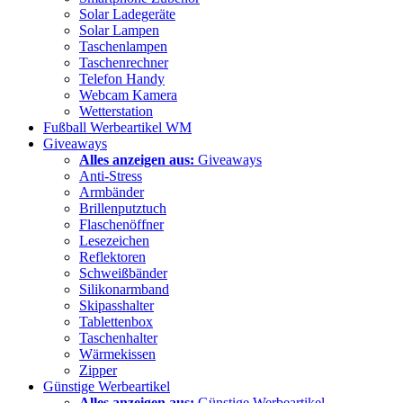
Solar Ladegeräte
Solar Lampen
Taschenlampen
Taschenrechner
Telefon Handy
Webcam Kamera
Wetterstation
Fußball Werbeartikel WM
Giveaways
Alles anzeigen aus:
Giveaways
Anti-Stress
Armbänder
Brillenputztuch
Flaschenöffner
Lesezeichen
Reflektoren
Schweißbänder
Silikonarmband
Skipasshalter
Tablettenbox
Taschenhalter
Wärmekissen
Zipper
Günstige Werbeartikel
Alles anzeigen aus:
Günstige Werbeartikel