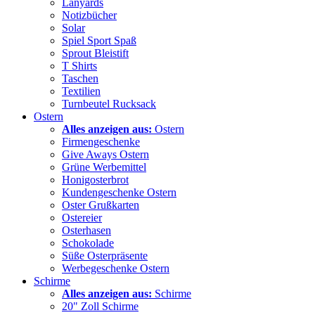
Lanyards
Notizbücher
Solar
Spiel Sport Spaß
Sprout Bleistift
T Shirts
Taschen
Textilien
Turnbeutel Rucksack
Ostern
Alles anzeigen aus:
Ostern
Firmengeschenke
Give Aways Ostern
Grüne Werbemittel
Honigosterbrot
Kundengeschenke Ostern
Oster Grußkarten
Ostereier
Osterhasen
Schokolade
Süße Osterpräsente
Werbegeschenke Ostern
Schirme
Alles anzeigen aus:
Schirme
20" Zoll Schirme