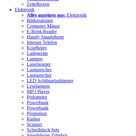
Zettelboxen
Elektronik
Alles anzeigen aus:
Elektronik
Bilderrahmen
Computer Mäuse
E-Book Reader
Handy Smartphone
Internet Telefon
Kopfhörer
Ladegeräte
Lampen
Laserpointer
Lautsprecher
Lautsprecher
LED Schlüsselanhänger
Leselampen
MP3 Player
Pedometer
Powerbank
Powerbank
Promotion
Radios
Scanner
Schreibtisch Sets
Smartphone Zubehör