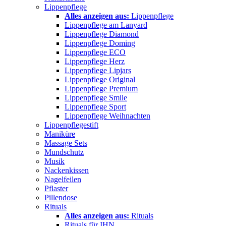
Lippenpflege
Alles anzeigen aus:
Lippenpflege
Lippenpflege am Lanyard
Lippenpflege Diamond
Lippenpflege Doming
Lippenpflege ECO
Lippenpflege Herz
Lippenpflege Lipjars
Lippenpflege Original
Lippenpflege Premium
Lippenpflege Smile
Lippenpflege Sport
Lippenpflege Weihnachten
Lippenpflegestift
Maniküre
Massage Sets
Mundschutz
Musik
Nackenkissen
Nagelfeilen
Pflaster
Pillendose
Rituals
Alles anzeigen aus:
Rituals
Rituals für IHN