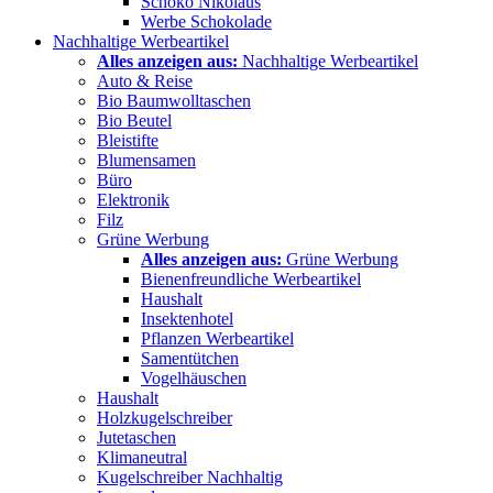
Schoko Nikolaus
Werbe Schokolade
Nachhaltige Werbeartikel
Alles anzeigen aus:
Nachhaltige Werbeartikel
Auto & Reise
Bio Baumwolltaschen
Bio Beutel
Bleistifte
Blumensamen
Büro
Elektronik
Filz
Grüne Werbung
Alles anzeigen aus:
Grüne Werbung
Bienenfreundliche Werbeartikel
Haushalt
Insektenhotel
Pflanzen Werbeartikel
Samentütchen
Vogelhäuschen
Haushalt
Holzkugelschreiber
Jutetaschen
Klimaneutral
Kugelschreiber Nachhaltig