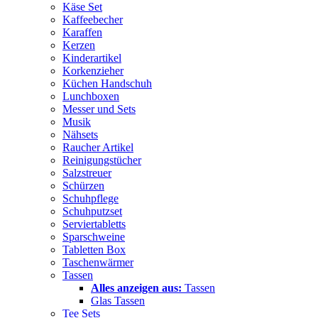
Käse Set
Kaffeebecher
Karaffen
Kerzen
Kinderartikel
Korkenzieher
Küchen Handschuh
Lunchboxen
Messer und Sets
Musik
Nähsets
Raucher Artikel
Reinigungstücher
Salzstreuer
Schürzen
Schuhpflege
Schuhputzset
Serviertabletts
Sparschweine
Tabletten Box
Taschenwärmer
Tassen
Alles anzeigen aus:
Tassen
Glas Tassen
Tee Sets