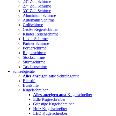
23" Zoll Schirme
27" Zoll Schirme
30" Zoll Schirme
Aluminium Schirme
Automatik Schirme
Golfschirme
Große Regenschirme
Kinder Regenschirme
Luxus Schirme
Partner Schirme
Portierschirme
Regenschirme
Stockschirme
Sturmschirme
Taschenschirm
Schreibgeräte
Alles anzeigen aus:
Schreibgeräte
Bleistift
Buntstifte
Kugelschreiber
Alles anzeigen aus:
Kugelschreiber
Edle Kugeschreiber
Günstige Kugelschreiber
Holz Kugelschreiber
LED Kugelschreiber