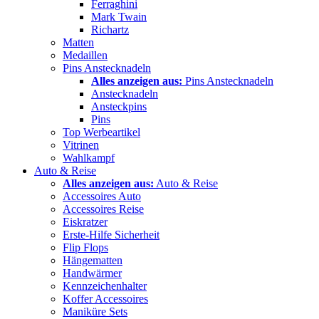
Ferraghini
Mark Twain
Richartz
Matten
Medaillen
Pins Anstecknadeln
Alles anzeigen aus:
Pins Anstecknadeln
Anstecknadeln
Ansteckpins
Pins
Top Werbeartikel
Vitrinen
Wahlkampf
Auto & Reise
Alles anzeigen aus:
Auto & Reise
Accessoires Auto
Accessoires Reise
Eiskratzer
Erste-Hilfe Sicherheit
Flip Flops
Hängematten
Handwärmer
Kennzeichenhalter
Koffer Accessoires
Maniküre Sets