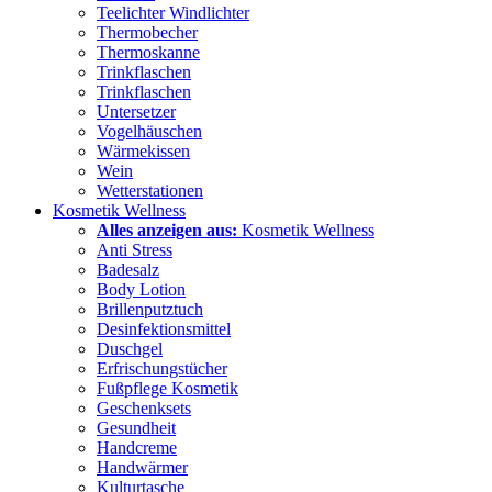
Teelichter Windlichter
Thermobecher
Thermoskanne
Trinkflaschen
Trinkflaschen
Untersetzer
Vogelhäuschen
Wärmekissen
Wein
Wetterstationen
Kosmetik Wellness
Alles anzeigen aus:
Kosmetik Wellness
Anti Stress
Badesalz
Body Lotion
Brillenputztuch
Desinfektionsmittel
Duschgel
Erfrischungstücher
Fußpflege Kosmetik
Geschenksets
Gesundheit
Handcreme
Handwärmer
Kulturtasche