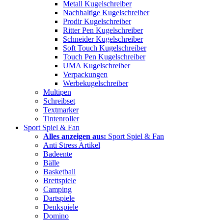
Metall Kugelschreiber
Nachhaltige Kugelschreiber
Prodir Kugelschreiber
Ritter Pen Kugelschreiber
Schneider Kugelschreiber
Soft Touch Kugelschreiber
Touch Pen Kugelschreiber
UMA Kugelschreiber
Verpackungen
Werbekugelschreiber
Multipen
Schreibset
Textmarker
Tintenroller
Sport Spiel & Fan
Alles anzeigen aus:
Sport Spiel & Fan
Anti Stress Artikel
Badeente
Bälle
Basketball
Brettspiele
Camping
Dartspiele
Denkspiele
Domino