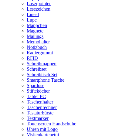
Laserpointer
Lesezeichen
Lineal
Lupe
Mäppchen
Magnete
Mailings
Memohalter
Notizbuch
Radiergummi
RFID
Schreibmappen
Schreibset
Schreibtisch Set
Smartphone Tasche
Spardose
Stifteköcher
Tablet PC
Taschenhalter
Taschenrechner
Tastaturbürste
Textmarker
Touchscreen Handschuhe
Uhren mit Logo
Visitenkartenetui