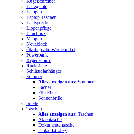
Kugelschreiber
Ladegeräte
Lampen
Laptop Taschen
Lautsprecher
Lippenpflege
Lunchbox
Mappen
Notizblock
Ökologische Werbeartikel
Powerbank
Regenschirm
Rucksäcke
Schlüsselanhänger
Sommer
Alles anzeigen aus:
Sommer
Fächer
Flip Flops
Sonnenbrille
Spiele
Taschen
Alles anzeigen aus:
Taschen
Aktentasche
Dokumententasche
Einkaufstrolley