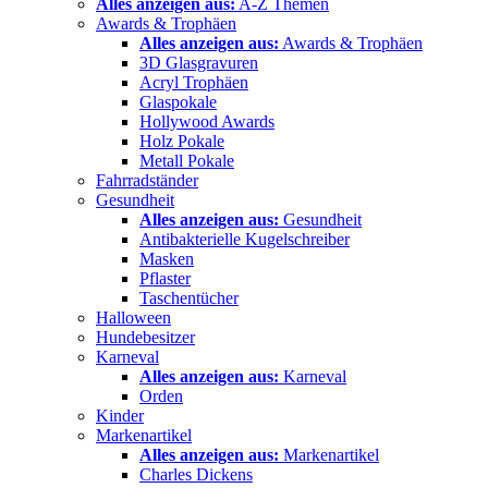
Alles anzeigen aus:
A-Z Themen
Awards & Trophäen
Alles anzeigen aus:
Awards & Trophäen
3D Glasgravuren
Acryl Trophäen
Glaspokale
Hollywood Awards
Holz Pokale
Metall Pokale
Fahrradständer
Gesundheit
Alles anzeigen aus:
Gesundheit
Antibakterielle Kugelschreiber
Masken
Pflaster
Taschentücher
Halloween
Hundebesitzer
Karneval
Alles anzeigen aus:
Karneval
Orden
Kinder
Markenartikel
Alles anzeigen aus:
Markenartikel
Charles Dickens