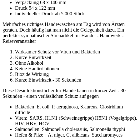
Verpackung 68 x 140 mm
Druck 54 x 122 mm
Individueller Druck ab 5.000 Stück
Mehrfaches richtiges Händewaschen am Tag wird von Ärzten
geraten. Doch häufig hat man nicht die Gelegenheit dazu. Ein
perfekter sympathischer Streuartikel für Handel - Handwerk -
Reiseveranstalter
Wirksamer Schutz vor Viren und Bakterien
Kurze Einwirkzeit
Ohne Alkohol
Keine Hautirritationen
Biozide Wirkung
Kurze Einwirkzeit - 30 Sekunden
Diese Desinfektionstücher für Hände bauen in kurzer Zeit - 30
Sekunden - einen verlässlichen Schutz auf gegen
Bakterien E. coli, P. aeruginosa, S.aureus, Clostridium
difficile
Viren: SARS, H1N1 (Schweinegrippe) H5N1 (Vogelgrippe),
HIV, HBV, HCV
Salmonellen: Salmonella cholerasuis, Salmonella thyphi
Hefen & Pilze : A. niger, C. alibicans, Saccharomyces