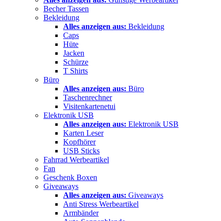
Becher Tassen
Bekleidung
Alles anzeigen aus:
Bekleidung
Caps
Hüte
Jacken
Schürze
T Shirts
Büro
Alles anzeigen aus:
Büro
Taschenrechner
Visitenkartenetui
Elektronik USB
Alles anzeigen aus:
Elektronik USB
Karten Leser
Kopfhörer
USB Sticks
Fahrrad Werbeartikel
Fan
Geschenk Boxen
Giveaways
Alles anzeigen aus:
Giveaways
Anti Stress Werbeartikel
Armbänder