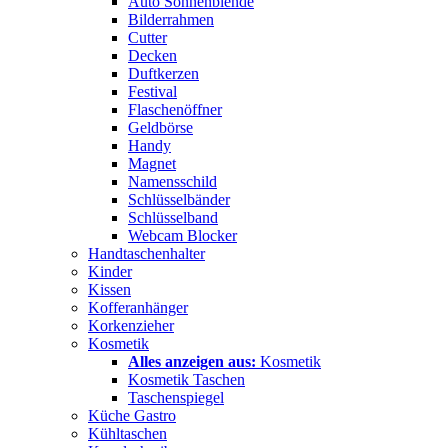
Auto Sonnenblende
Bilderrahmen
Cutter
Decken
Duftkerzen
Festival
Flaschenöffner
Geldbörse
Handy
Magnet
Namensschild
Schlüsselbänder
Schlüsselband
Webcam Blocker
Handtaschenhalter
Kinder
Kissen
Kofferanhänger
Korkenzieher
Kosmetik
Alles anzeigen aus:
Kosmetik
Kosmetik Taschen
Taschenspiegel
Küche Gastro
Kühltaschen