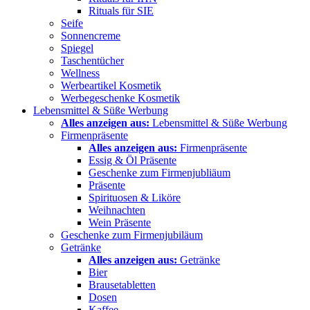
Rituals für SIE
Seife
Sonnencreme
Spiegel
Taschentücher
Wellness
Werbeartikel Kosmetik
Werbegeschenke Kosmetik
Lebensmittel & Süße Werbung
Alles anzeigen aus:
Lebensmittel & Süße Werbung
Firmenpräsente
Alles anzeigen aus:
Firmenpräsente
Essig & Öl Präsente
Geschenke zum Firmenjubliäum
Präsente
Spirituosen & Liköre
Weihnachten
Wein Präsente
Geschenke zum Firmenjubiläum
Getränke
Alles anzeigen aus:
Getränke
Bier
Brausetabletten
Dosen
Kaffee