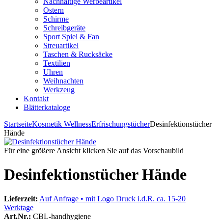
Nachhaltige Werbeartikel
Ostern
Schirme
Schreibgeräte
Sport Spiel & Fan
Streuartikel
Taschen & Rucksäcke
Textilien
Uhren
Weihnachten
Werkzeug
Kontakt
Blätterkataloge
Startseite
Kosmetik Wellness
Erfrischungstücher
Desinfektionstücher
Hände
Für eine größere Ansicht klicken Sie auf das Vorschaubild
Desinfektionstücher Hände
Lieferzeit:
Auf Anfrage • mit Logo Druck i.d.R. ca. 15-20
Werktage
Art.Nr.:
CBL-handhygiene