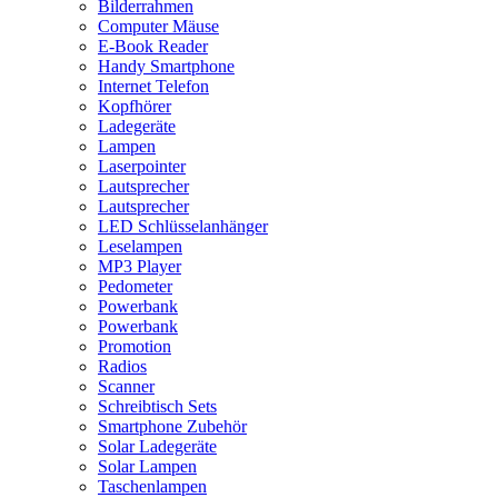
Bilderrahmen
Computer Mäuse
E-Book Reader
Handy Smartphone
Internet Telefon
Kopfhörer
Ladegeräte
Lampen
Laserpointer
Lautsprecher
Lautsprecher
LED Schlüsselanhänger
Leselampen
MP3 Player
Pedometer
Powerbank
Powerbank
Promotion
Radios
Scanner
Schreibtisch Sets
Smartphone Zubehör
Solar Ladegeräte
Solar Lampen
Taschenlampen