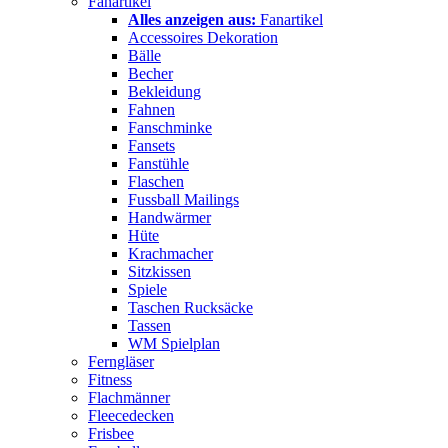
Fanartikel
Alles anzeigen aus:
Fanartikel
Accessoires Dekoration
Bälle
Becher
Bekleidung
Fahnen
Fanschminke
Fansets
Fanstühle
Flaschen
Fussball Mailings
Handwärmer
Hüte
Krachmacher
Sitzkissen
Spiele
Taschen Rucksäcke
Tassen
WM Spielplan
Ferngläser
Fitness
Flachmänner
Fleecedecken
Frisbee