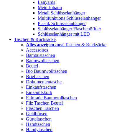
Lanyards
Mein Johann
Metall Schlüsselanhänger
Multifunktions Schlüsselanhänger
Plastik Schlüsselanhänger
Schlüsselanhänger Flaschenöffner
Schlüsselanhänger mit LED
Taschen & Rucksäcke
Alles anzeigen aus:
Taschen & Rucksäcke
Accessoires
Bambustaschen
Baumwolltaschen
Beutel
Bio Baumwolltaschen
Brieftaschen
Dokumententasche
Einkaufstaschen
Einkauftskorb
Fairtrade Baumwolltaschen
Filz Taschen Beutel
Flaschen Taschen
Geldbörsen
Gürteltaschen
Handtaschen
Handytaschen