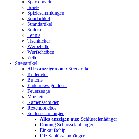
Sparschwein
Spiele
Spielesammlungen
Sportartikel
Strandartikel
Sudoku
Tennis
Tischkicker
Werbebälle
Wurfscheiben
Zelte
Streuartikel
Alles anzeigen aus:
Streuartikel
Brillenetui
Buttons
Einkaufswagenlöser
Feuerzeuge
Magnete
Namensschilder
Regenponchos
Schlüsselanhänger
Alles anzeigen aus:
Schlüsselanhänger
Doming Schlüsselanhänger
Einkaufschip
Filz Schlüsselanhänger