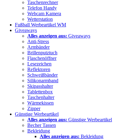
Taschenrechner
Telefon Handy
Webcam Kamera
Wetterstation
Fußball Werbeartikel WM
Giveaways
Alles anzeigen aus:
Giveaways
Anti-Stress
Armbänder
Brillenputztuch
Flaschenöffner
Lesezeichen
Reflektoren
Schweißbänder
Silikonarmband
Skipasshalter
Tablettenbox
Taschenhalter
Wärmekissen
Zipper
Günstige Werbeartikel
Alles anzeigen aus:
Günstige Werbeartikel
Becher Tassen
Bekleidung
Alles anzeigen aus:
Bekleidung