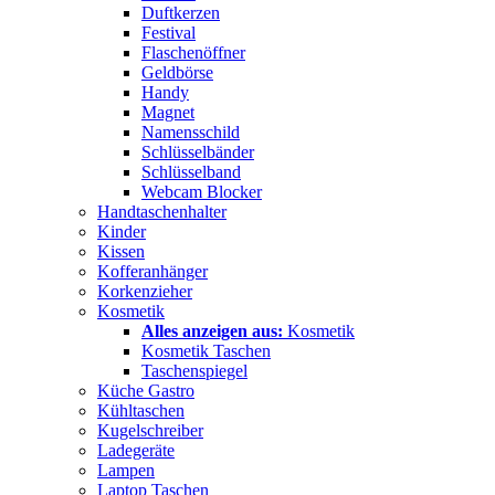
Duftkerzen
Festival
Flaschenöffner
Geldbörse
Handy
Magnet
Namensschild
Schlüsselbänder
Schlüsselband
Webcam Blocker
Handtaschenhalter
Kinder
Kissen
Kofferanhänger
Korkenzieher
Kosmetik
Alles anzeigen aus:
Kosmetik
Kosmetik Taschen
Taschenspiegel
Küche Gastro
Kühltaschen
Kugelschreiber
Ladegeräte
Lampen
Laptop Taschen