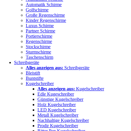
Automatik Schirme
Golfschirme
Große Regenschirme
Kinder Regenschirme
Luxus Schirme
Partner Schirme
Portierschirme
Regenschirme
Stockschirme
Sturmschirme
Taschenschirm
Schreibgeräte
Alles anzeigen aus:
Schreibgeräte
Bleistift
Buntstifte
Kugelschreiber
Alles anzeigen aus:
Kugelschreiber
Edle Kugeschreiber
Günstige Kugelschreiber
Holz Kugelschreiber
LED Kugelschreiber
Metall Kugelschreiber
Nachhaltige Kugelschreiber
Prodir Kugelschreiber
Ritter Pen Kugelschreiber