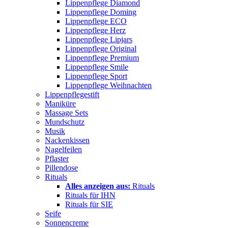
Lippenpflege Diamond
Lippenpflege Doming
Lippenpflege ECO
Lippenpflege Herz
Lippenpflege Lipjars
Lippenpflege Original
Lippenpflege Premium
Lippenpflege Smile
Lippenpflege Sport
Lippenpflege Weihnachten
Lippenpflegestift
Maniküre
Massage Sets
Mundschutz
Musik
Nackenkissen
Nagelfeilen
Pflaster
Pillendose
Rituals
Alles anzeigen aus:
Rituals
Rituals für IHN
Rituals für SIE
Seife
Sonnencreme