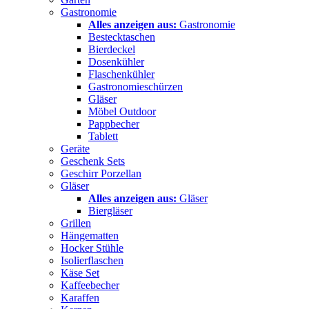
Gastronomie
Alles anzeigen aus:
Gastronomie
Bestecktaschen
Bierdeckel
Dosenkühler
Flaschenkühler
Gastronomieschürzen
Gläser
Möbel Outdoor
Pappbecher
Tablett
Geräte
Geschenk Sets
Geschirr Porzellan
Gläser
Alles anzeigen aus:
Gläser
Biergläser
Grillen
Hängematten
Hocker Stühle
Isolierflaschen
Käse Set
Kaffeebecher
Karaffen