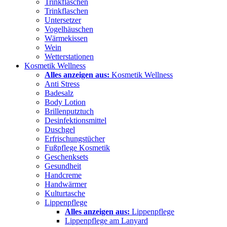
Trinkflaschen
Trinkflaschen
Untersetzer
Vogelhäuschen
Wärmekissen
Wein
Wetterstationen
Kosmetik Wellness
Alles anzeigen aus:
Kosmetik Wellness
Anti Stress
Badesalz
Body Lotion
Brillenputztuch
Desinfektionsmittel
Duschgel
Erfrischungstücher
Fußpflege Kosmetik
Geschenksets
Gesundheit
Handcreme
Handwärmer
Kulturtasche
Lippenpflege
Alles anzeigen aus:
Lippenpflege
Lippenpflege am Lanyard