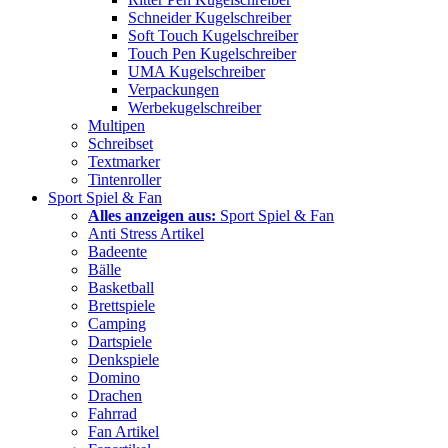
Schneider Kugelschreiber
Soft Touch Kugelschreiber
Touch Pen Kugelschreiber
UMA Kugelschreiber
Verpackungen
Werbekugelschreiber
Multipen
Schreibset
Textmarker
Tintenroller
Sport Spiel & Fan
Alles anzeigen aus:
Sport Spiel & Fan
Anti Stress Artikel
Badeente
Bälle
Basketball
Brettspiele
Camping
Dartspiele
Denkspiele
Domino
Drachen
Fahrrad
Fan Artikel