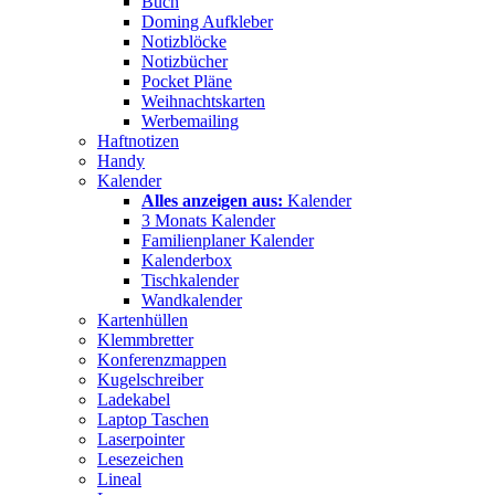
Buch
Doming Aufkleber
Notizblöcke
Notizbücher
Pocket Pläne
Weihnachtskarten
Werbemailing
Haftnotizen
Handy
Kalender
Alles anzeigen aus:
Kalender
3 Monats Kalender
Familienplaner Kalender
Kalenderbox
Tischkalender
Wandkalender
Kartenhüllen
Klemmbretter
Konferenzmappen
Kugelschreiber
Ladekabel
Laptop Taschen
Laserpointer
Lesezeichen
Lineal