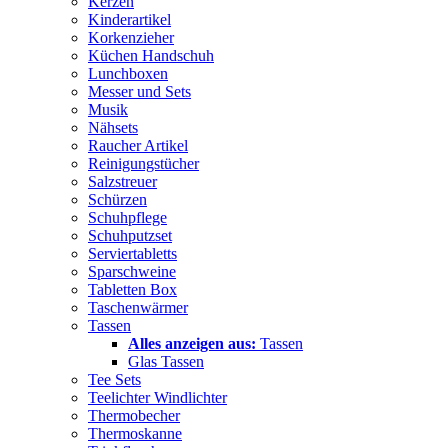
Kerzen
Kinderartikel
Korkenzieher
Küchen Handschuh
Lunchboxen
Messer und Sets
Musik
Nähsets
Raucher Artikel
Reinigungstücher
Salzstreuer
Schürzen
Schuhpflege
Schuhputzset
Serviertabletts
Sparschweine
Tabletten Box
Taschenwärmer
Tassen
Alles anzeigen aus:
Tassen
Glas Tassen
Tee Sets
Teelichter Windlichter
Thermobecher
Thermoskanne