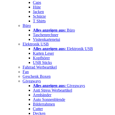
Caps
Hüte
Jacken
Schürze
T Shirts
Büro
Alles anzeigen aus:
Büro
Taschenrechner
Visitenkartenetui
Elektronik USB
Alles anzeigen aus:
Elektronik USB
Karten Leser
Kopfhörer
USB Sticks
Fahrrad Werbeartikel
Fan
Geschenk Boxen
Giveaways
Alles anzeigen aus:
Giveaways
Anti Stress Werbeartikel
Armbänder
Auto Sonnenblende
Bilderrahmen
Cutter
Decken