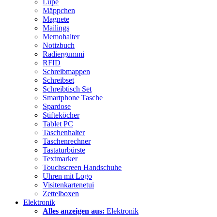
Lupe
Mäppchen
Magnete
Mailings
Memohalter
Notizbuch
Radiergummi
RFID
Schreibmappen
Schreibset
Schreibtisch Set
Smartphone Tasche
Spardose
Stifteköcher
Tablet PC
Taschenhalter
Taschenrechner
Tastaturbürste
Textmarker
Touchscreen Handschuhe
Uhren mit Logo
Visitenkartenetui
Zettelboxen
Elektronik
Alles anzeigen aus:
Elektronik