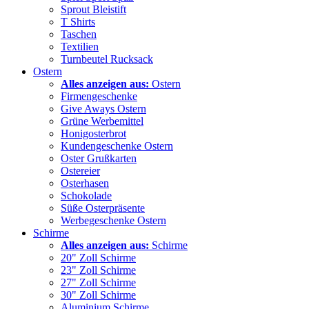
Sprout Bleistift
T Shirts
Taschen
Textilien
Turnbeutel Rucksack
Ostern
Alles anzeigen aus:
Ostern
Firmengeschenke
Give Aways Ostern
Grüne Werbemittel
Honigosterbrot
Kundengeschenke Ostern
Oster Grußkarten
Ostereier
Osterhasen
Schokolade
Süße Osterpräsente
Werbegeschenke Ostern
Schirme
Alles anzeigen aus:
Schirme
20" Zoll Schirme
23" Zoll Schirme
27" Zoll Schirme
30" Zoll Schirme
Aluminium Schirme