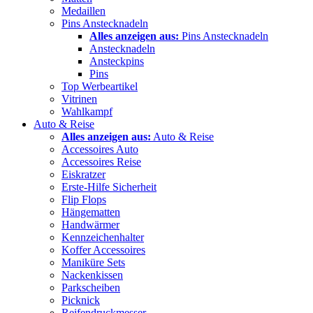
Medaillen
Pins Anstecknadeln
Alles anzeigen aus:
Pins Anstecknadeln
Anstecknadeln
Ansteckpins
Pins
Top Werbeartikel
Vitrinen
Wahlkampf
Auto & Reise
Alles anzeigen aus:
Auto & Reise
Accessoires Auto
Accessoires Reise
Eiskratzer
Erste-Hilfe Sicherheit
Flip Flops
Hängematten
Handwärmer
Kennzeichenhalter
Koffer Accessoires
Maniküre Sets
Nackenkissen
Parkscheiben
Picknick
Reifendruckmesser