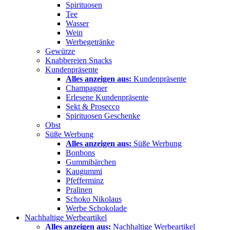
Spirituosen
Tee
Wasser
Wein
Werbegetränke
Gewürze
Knabbereien Snacks
Kundenpräsente
Alles anzeigen aus:
Kundenpräsente
Champagner
Erlesene Kundenpräsente
Sekt & Prosecco
Spirituosen Geschenke
Obst
Süße Werbung
Alles anzeigen aus:
Süße Werbung
Bonbons
Gummibärchen
Kaugummi
Pfefferminz
Pralinen
Schoko Nikolaus
Werbe Schokolade
Nachhaltige Werbeartikel
Alles anzeigen aus:
Nachhaltige Werbeartikel