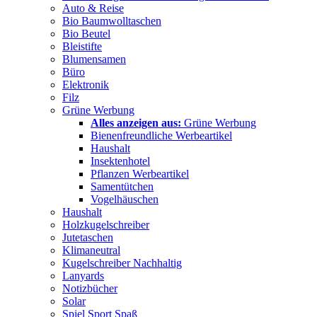
Auto & Reise
Bio Baumwolltaschen
Bio Beutel
Bleistifte
Blumensamen
Büro
Elektronik
Filz
Grüne Werbung
Alles anzeigen aus:
Grüne Werbung
Bienenfreundliche Werbeartikel
Haushalt
Insektenhotel
Pflanzen Werbeartikel
Samentütchen
Vogelhäuschen
Haushalt
Holzkugelschreiber
Jutetaschen
Klimaneutral
Kugelschreiber Nachhaltig
Lanyards
Notizbücher
Solar
Spiel Sport Spaß