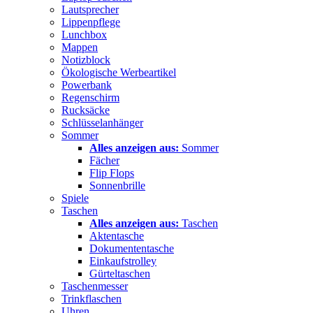
Lautsprecher
Lippenpflege
Lunchbox
Mappen
Notizblock
Ökologische Werbeartikel
Powerbank
Regenschirm
Rucksäcke
Schlüsselanhänger
Sommer
Alles anzeigen aus:
Sommer
Fächer
Flip Flops
Sonnenbrille
Spiele
Taschen
Alles anzeigen aus:
Taschen
Aktentasche
Dokumententasche
Einkaufstrolley
Gürteltaschen
Taschenmesser
Trinkflaschen
Uhren