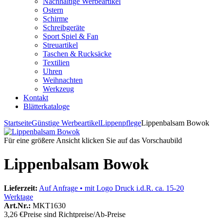
Nachhaltige Werbeartikel
Ostern
Schirme
Schreibgeräte
Sport Spiel & Fan
Streuartikel
Taschen & Rucksäcke
Textilien
Uhren
Weihnachten
Werkzeug
Kontakt
Blätterkataloge
Startseite
Günstige Werbeartikel
Lippenpflege
Lippenbalsam Bowok
Für eine größere Ansicht klicken Sie auf das Vorschaubild
Lippenbalsam Bowok
Lieferzeit:
Auf Anfrage • mit Logo Druck i.d.R. ca. 15-20
Werktage
Art.Nr.:
MKT1630
3,26 €
Preise sind Richtpreise/Ab-Preise