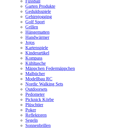
Fussball
Garten Produkte
Geduldsspiele
Gehirnjogging
Golf Sport
Grillen
Hängematten
Handwärmer
Jojos
Kartenspiele
Kinderartikel
Kompass
Kühltasche
Mäppchen Federmäppchen
Malbücher
Modellbau RC
Nordic Walking Sets
Outdoorsets
Pedometer
Picknick Körbe
Plüschtier
Poker
Reflektoren
Segeln
Sonnenbrillen