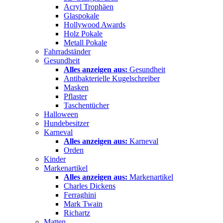
Acryl Trophäen
Glaspokale
Hollywood Awards
Holz Pokale
Metall Pokale
Fahrradständer
Gesundheit
Alles anzeigen aus:
Gesundheit
Antibakterielle Kugelschreiber
Masken
Pflaster
Taschentücher
Halloween
Hundebesitzer
Karneval
Alles anzeigen aus:
Karneval
Orden
Kinder
Markenartikel
Alles anzeigen aus:
Markenartikel
Charles Dickens
Ferraghini
Mark Twain
Richartz
Matten