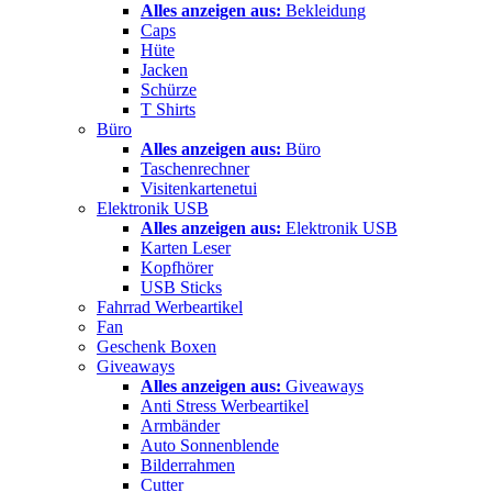
Alles anzeigen aus:
Bekleidung
Caps
Hüte
Jacken
Schürze
T Shirts
Büro
Alles anzeigen aus:
Büro
Taschenrechner
Visitenkartenetui
Elektronik USB
Alles anzeigen aus:
Elektronik USB
Karten Leser
Kopfhörer
USB Sticks
Fahrrad Werbeartikel
Fan
Geschenk Boxen
Giveaways
Alles anzeigen aus:
Giveaways
Anti Stress Werbeartikel
Armbänder
Auto Sonnenblende
Bilderrahmen
Cutter