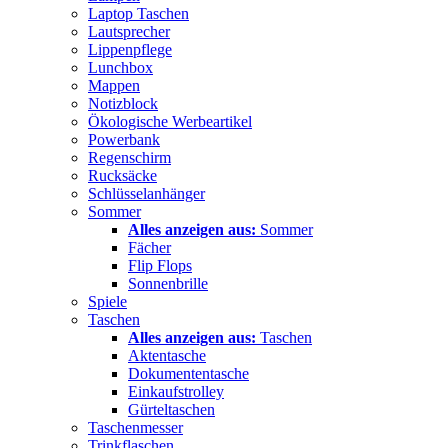
Laptop Taschen
Lautsprecher
Lippenpflege
Lunchbox
Mappen
Notizblock
Ökologische Werbeartikel
Powerbank
Regenschirm
Rucksäcke
Schlüsselanhänger
Sommer
Alles anzeigen aus:
Sommer
Fächer
Flip Flops
Sonnenbrille
Spiele
Taschen
Alles anzeigen aus:
Taschen
Aktentasche
Dokumententasche
Einkaufstrolley
Gürteltaschen
Taschenmesser
Trinkflaschen