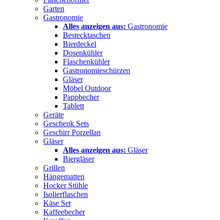
Garten
Gastronomie
Alles anzeigen aus:
Gastronomie
Bestecktaschen
Bierdeckel
Dosenkühler
Flaschenkühler
Gastronomieschürzen
Gläser
Möbel Outdoor
Pappbecher
Tablett
Geräte
Geschenk Sets
Geschirr Porzellan
Gläser
Alles anzeigen aus:
Gläser
Biergläser
Grillen
Hängematten
Hocker Stühle
Isolierflaschen
Käse Set
Kaffeebecher