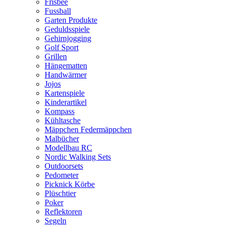
Frisbee
Fussball
Garten Produkte
Geduldsspiele
Gehirnjogging
Golf Sport
Grillen
Hängematten
Handwärmer
Jojos
Kartenspiele
Kinderartikel
Kompass
Kühltasche
Mäppchen Federmäppchen
Malbücher
Modellbau RC
Nordic Walking Sets
Outdoorsets
Pedometer
Picknick Körbe
Plüschtier
Poker
Reflektoren
Segeln