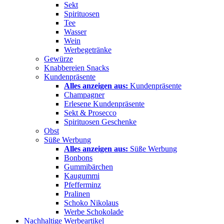
Sekt
Spirituosen
Tee
Wasser
Wein
Werbegetränke
Gewürze
Knabbereien Snacks
Kundenpräsente
Alles anzeigen aus:
Kundenpräsente
Champagner
Erlesene Kundenpräsente
Sekt & Prosecco
Spirituosen Geschenke
Obst
Süße Werbung
Alles anzeigen aus:
Süße Werbung
Bonbons
Gummibärchen
Kaugummi
Pfefferminz
Pralinen
Schoko Nikolaus
Werbe Schokolade
Nachhaltige Werbeartikel