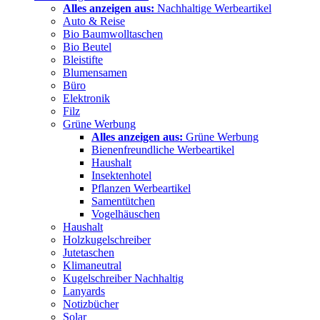
Alles anzeigen aus:
Nachhaltige Werbeartikel
Auto & Reise
Bio Baumwolltaschen
Bio Beutel
Bleistifte
Blumensamen
Büro
Elektronik
Filz
Grüne Werbung
Alles anzeigen aus:
Grüne Werbung
Bienenfreundliche Werbeartikel
Haushalt
Insektenhotel
Pflanzen Werbeartikel
Samentütchen
Vogelhäuschen
Haushalt
Holzkugelschreiber
Jutetaschen
Klimaneutral
Kugelschreiber Nachhaltig
Lanyards
Notizbücher
Solar