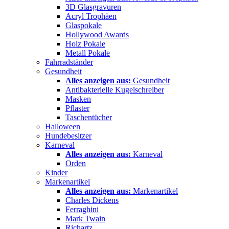
3D Glasgravuren
Acryl Trophäen
Glaspokale
Hollywood Awards
Holz Pokale
Metall Pokale
Fahrradständer
Gesundheit
Alles anzeigen aus:
Gesundheit
Antibakterielle Kugelschreiber
Masken
Pflaster
Taschentücher
Halloween
Hundebesitzer
Karneval
Alles anzeigen aus:
Karneval
Orden
Kinder
Markenartikel
Alles anzeigen aus:
Markenartikel
Charles Dickens
Ferraghini
Mark Twain
Richartz