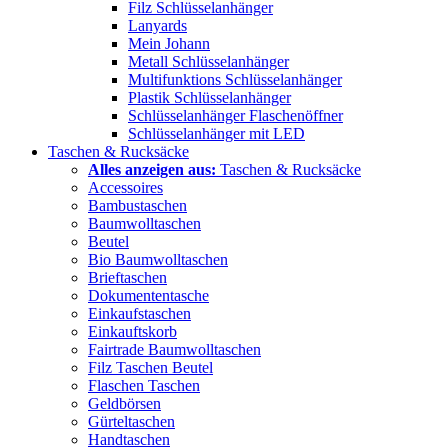
Filz Schlüsselanhänger
Lanyards
Mein Johann
Metall Schlüsselanhänger
Multifunktions Schlüsselanhänger
Plastik Schlüsselanhänger
Schlüsselanhänger Flaschenöffner
Schlüsselanhänger mit LED
Taschen & Rucksäcke
Alles anzeigen aus:
Taschen & Rucksäcke
Accessoires
Bambustaschen
Baumwolltaschen
Beutel
Bio Baumwolltaschen
Brieftaschen
Dokumententasche
Einkaufstaschen
Einkauftskorb
Fairtrade Baumwolltaschen
Filz Taschen Beutel
Flaschen Taschen
Geldbörsen
Gürteltaschen
Handtaschen