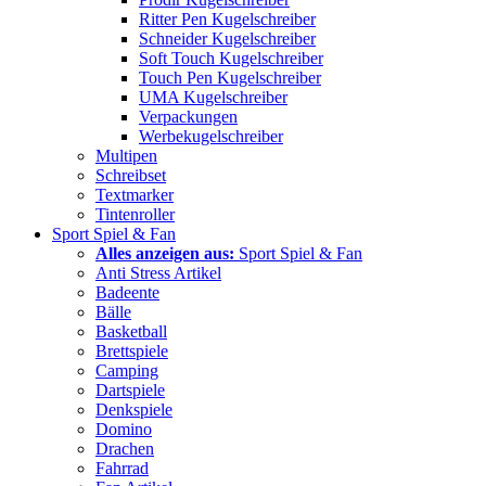
Ritter Pen Kugelschreiber
Schneider Kugelschreiber
Soft Touch Kugelschreiber
Touch Pen Kugelschreiber
UMA Kugelschreiber
Verpackungen
Werbekugelschreiber
Multipen
Schreibset
Textmarker
Tintenroller
Sport Spiel & Fan
Alles anzeigen aus:
Sport Spiel & Fan
Anti Stress Artikel
Badeente
Bälle
Basketball
Brettspiele
Camping
Dartspiele
Denkspiele
Domino
Drachen
Fahrrad