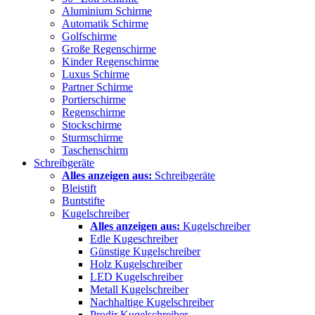
Aluminium Schirme
Automatik Schirme
Golfschirme
Große Regenschirme
Kinder Regenschirme
Luxus Schirme
Partner Schirme
Portierschirme
Regenschirme
Stockschirme
Sturmschirme
Taschenschirm
Schreibgeräte
Alles anzeigen aus:
Schreibgeräte
Bleistift
Buntstifte
Kugelschreiber
Alles anzeigen aus:
Kugelschreiber
Edle Kugeschreiber
Günstige Kugelschreiber
Holz Kugelschreiber
LED Kugelschreiber
Metall Kugelschreiber
Nachhaltige Kugelschreiber
Prodir Kugelschreiber