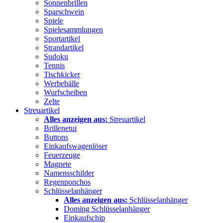
Sonnenbrillen
Sparschwein
Spiele
Spielesammlungen
Sportartikel
Strandartikel
Sudoku
Tennis
Tischkicker
Werbebälle
Wurfscheiben
Zelte
Streuartikel
Alles anzeigen aus:
Streuartikel
Brillenetui
Buttons
Einkaufswagenlöser
Feuerzeuge
Magnete
Namensschilder
Regenponchos
Schlüsselanhänger
Alles anzeigen aus:
Schlüsselanhänger
Doming Schlüsselanhänger
Einkaufschip