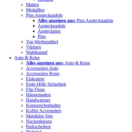
Matten
Medaillen
Pins Anstecknadeln
Alles anzeigen aus:
Pins Anstecknadeln
Anstecknadeln
Ansteckpins
Pins
Top Werbeartikel
Vitrinen
Wahlkampf
Auto & Reise
Alles anzeigen aus:
Auto & Reise
Accessoires Auto
Accessoires Reise
Eiskratzer
Erste-Hilfe Sicherheit
Flip Flops
Hängematten
Handwärmer
Kennzeichenhalter
Koffer Accessoires
Maniküre Sets
Nackenkissen
Parkscheiben
Picknick