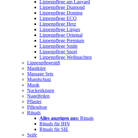
Lippenpflege am Lanyard
Lippenpflege Diamond
Lippenpflege Doming
Lippenpflege ECO
Lippenpflege Herz
Lippenpflege Lipjars
Lippenpflege Original
Lippenpflege Premium
Lippenpflege Smile
Lippenpflege Sport
Lippenpflege Weihnachten
Lippenpflegestift
Maniküre
Massage Sets
Mundschutz
Musik
Nackenkissen
Nagelfeilen
Pflaster
Pillendose
Rituals
Alles anzeigen aus:
Rituals
Rituals für IHN
Rituals für SIE
Seife