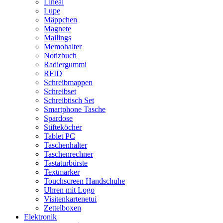
Lineal
Lupe
Mäppchen
Magnete
Mailings
Memohalter
Notizbuch
Radiergummi
RFID
Schreibmappen
Schreibset
Schreibtisch Set
Smartphone Tasche
Spardose
Stifteköcher
Tablet PC
Taschenhalter
Taschenrechner
Tastaturbürste
Textmarker
Touchscreen Handschuhe
Uhren mit Logo
Visitenkartenetui
Zettelboxen
Elektronik