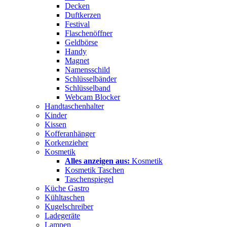
Decken
Duftkerzen
Festival
Flaschenöffner
Geldbörse
Handy
Magnet
Namensschild
Schlüsselbänder
Schlüsselband
Webcam Blocker
Handtaschenhalter
Kinder
Kissen
Kofferanhänger
Korkenzieher
Kosmetik
Alles anzeigen aus:
Kosmetik
Kosmetik Taschen
Taschenspiegel
Küche Gastro
Kühltaschen
Kugelschreiber
Ladegeräte
Lampen