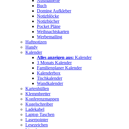
Ausmalhefte
Buch
Doming Aufkleber
Notizblöcke
Notizbücher
Pocket Pläne
Weihnachtskarten
Werbemailing
Haftnotizen
Handy
Kalender
Alles anzeigen aus:
Kalender
3 Monats Kalender
Familienplaner Kalender
Kalenderbox
Tischkalender
Wandkalender
Kartenhüllen
Klemmbretter
Konferenzmappen
Kugelschreiber
Ladekabel
Laptop Taschen
Laserpointer
Lesezeichen