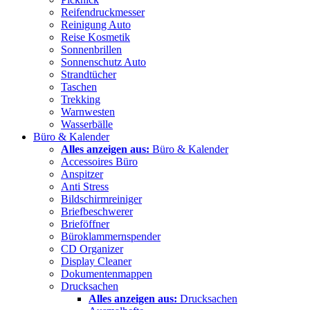
Reifendruckmesser
Reinigung Auto
Reise Kosmetik
Sonnenbrillen
Sonnenschutz Auto
Strandtücher
Taschen
Trekking
Warnwesten
Wasserbälle
Büro & Kalender
Alles anzeigen aus:
Büro & Kalender
Accessoires Büro
Anspitzer
Anti Stress
Bildschirmreiniger
Briefbeschwerer
Brieföffner
Büroklammernspender
CD Organizer
Display Cleaner
Dokumentenmappen
Drucksachen
Alles anzeigen aus:
Drucksachen