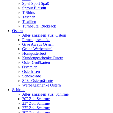
Spiel Sport Spaß
Sprout Bleistift
T Shirts
Taschen
Textilien
Turnbeutel Rucksack
Ostern
Alles anzeigen aus:
Ostern
Firmengeschenke
Give Aways Ostern
Grüne Werbemittel
Honigosterbrot
Kundengeschenke Ostern
Oster Grußkarten
Ostereier
Osterhasen
Schokolade
Süße Osterpräsente
Werbegeschenke Ostern
Schirme
Alles anzeigen aus:
Schirme
20" Zoll Schirme
23" Zoll Schirme
27" Zoll Schirme
30" Zoll Schirme