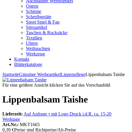
Nachhaltige Werbeartikel
Ostern
Schirme
Schreibgeräte
Sport Spiel & Fan
Streuartikel
Taschen & Rucksäcke
Textilien
Uhren
Weihnachten
Werkzeug
Kontakt
Blätterkataloge
Startseite
Günstige Werbeartikel
Lippenpflege
Lippenbalsam Taishe
Für eine größere Ansicht klicken Sie auf das Vorschaubild
Lippenbalsam Taishe
Lieferzeit:
Auf Anfrage • mit Logo Druck i.d.R. ca. 15-20
Werktage
Art.Nr.:
MKT1665
0,39 €
Preise sind Richtpreise/Ab-Preise