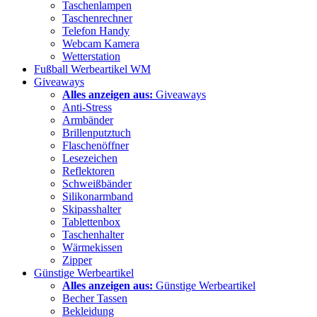
Taschenlampen
Taschenrechner
Telefon Handy
Webcam Kamera
Wetterstation
Fußball Werbeartikel WM
Giveaways
Alles anzeigen aus:
Giveaways
Anti-Stress
Armbänder
Brillenputztuch
Flaschenöffner
Lesezeichen
Reflektoren
Schweißbänder
Silikonarmband
Skipasshalter
Tablettenbox
Taschenhalter
Wärmekissen
Zipper
Günstige Werbeartikel
Alles anzeigen aus:
Günstige Werbeartikel
Becher Tassen
Bekleidung