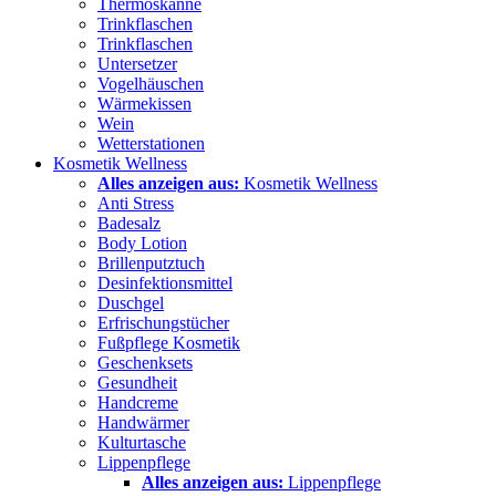
Thermoskanne
Trinkflaschen
Trinkflaschen
Untersetzer
Vogelhäuschen
Wärmekissen
Wein
Wetterstationen
Kosmetik Wellness
Alles anzeigen aus:
Kosmetik Wellness
Anti Stress
Badesalz
Body Lotion
Brillenputztuch
Desinfektionsmittel
Duschgel
Erfrischungstücher
Fußpflege Kosmetik
Geschenksets
Gesundheit
Handcreme
Handwärmer
Kulturtasche
Lippenpflege
Alles anzeigen aus:
Lippenpflege