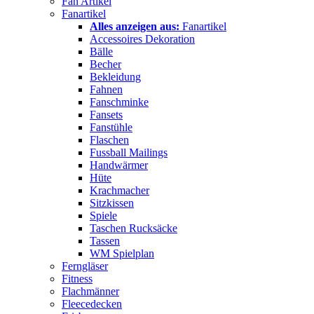
Fan Artikel
Fanartikel
Alles anzeigen aus:
Fanartikel
Accessoires Dekoration
Bälle
Becher
Bekleidung
Fahnen
Fanschminke
Fansets
Fanstühle
Flaschen
Fussball Mailings
Handwärmer
Hüte
Krachmacher
Sitzkissen
Spiele
Taschen Rucksäcke
Tassen
WM Spielplan
Ferngläser
Fitness
Flachmänner
Fleecedecken