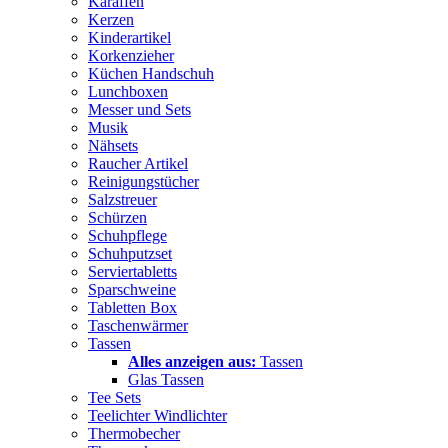
Karaffen
Kerzen
Kinderartikel
Korkenzieher
Küchen Handschuh
Lunchboxen
Messer und Sets
Musik
Nähsets
Raucher Artikel
Reinigungstücher
Salzstreuer
Schürzen
Schuhpflege
Schuhputzset
Serviertabletts
Sparschweine
Tabletten Box
Taschenwärmer
Tassen
Alles anzeigen aus:
Tassen
Glas Tassen
Tee Sets
Teelichter Windlichter
Thermobecher