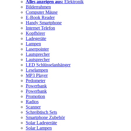
Alles anzeigen aus:
Elektronik
Bilderrahmen
Computer Mäuse
E-Book Reader
Handy Smartphone
Internet Telefon
Kopfhörer
Ladegeräte
Lampen
Laserpointer
Lautsprecher
Lautsprecher
LED Schlüsselanhänger
Leselampen
MP3 Player
Pedometer
Powerbank
Powerbank
Promotion
Radios
Scanner
Schreibtisch Sets
Smartphone Zubehör
Solar Ladegeräte
Solar Lampen