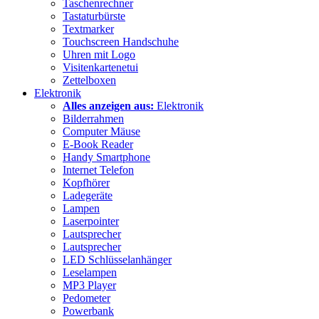
Taschenrechner
Tastaturbürste
Textmarker
Touchscreen Handschuhe
Uhren mit Logo
Visitenkartenetui
Zettelboxen
Elektronik
Alles anzeigen aus:
Elektronik
Bilderrahmen
Computer Mäuse
E-Book Reader
Handy Smartphone
Internet Telefon
Kopfhörer
Ladegeräte
Lampen
Laserpointer
Lautsprecher
Lautsprecher
LED Schlüsselanhänger
Leselampen
MP3 Player
Pedometer
Powerbank