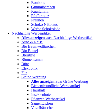
Bonbons
Gummibärchen
Kaugummi
Pfefferminz
Pralinen
Schoko Nikolaus
Werbe Schokolade
Nachhaltige Werbeartikel
Alles anzeigen aus:
Nachhaltige Werbeartikel
Auto & Reise
Bio Baumwolltaschen
Bio Beutel
Bleistifte
Blumensamen
Büro
Elektronik
Filz
Grüne Werbung
Alles anzeigen aus:
Grüne Werbung
Bienenfreundliche Werbeartikel
Haushalt
Insektenhotel
Pflanzen Werbeartikel
Samentütchen
Vogelhäuschen