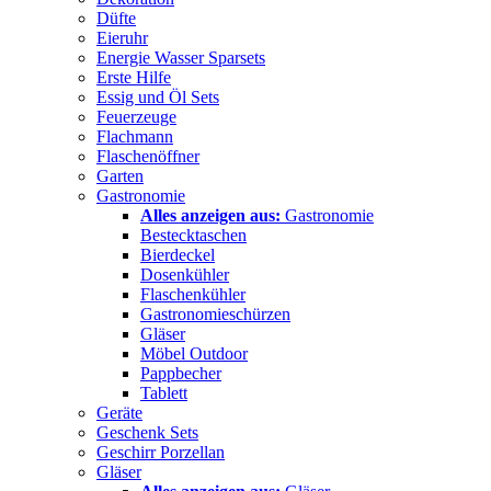
Düfte
Eieruhr
Energie Wasser Sparsets
Erste Hilfe
Essig und Öl Sets
Feuerzeuge
Flachmann
Flaschenöffner
Garten
Gastronomie
Alles anzeigen aus:
Gastronomie
Bestecktaschen
Bierdeckel
Dosenkühler
Flaschenkühler
Gastronomieschürzen
Gläser
Möbel Outdoor
Pappbecher
Tablett
Geräte
Geschenk Sets
Geschirr Porzellan
Gläser