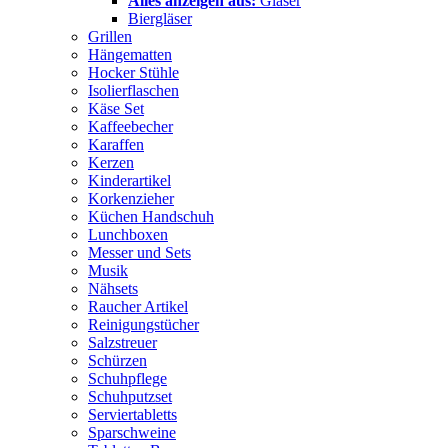
Alles anzeigen aus:
Gläser
Biergläser
Grillen
Hängematten
Hocker Stühle
Isolierflaschen
Käse Set
Kaffeebecher
Karaffen
Kerzen
Kinderartikel
Korkenzieher
Küchen Handschuh
Lunchboxen
Messer und Sets
Musik
Nähsets
Raucher Artikel
Reinigungstücher
Salzstreuer
Schürzen
Schuhpflege
Schuhputzset
Serviertabletts
Sparschweine