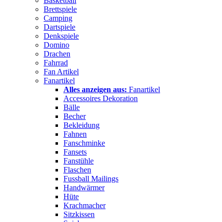
Basketball
Brettspiele
Camping
Dartspiele
Denkspiele
Domino
Drachen
Fahrrad
Fan Artikel
Fanartikel
Alles anzeigen aus:
Fanartikel
Accessoires Dekoration
Bälle
Becher
Bekleidung
Fahnen
Fanschminke
Fansets
Fanstühle
Flaschen
Fussball Mailings
Handwärmer
Hüte
Krachmacher
Sitzkissen