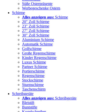
Süße Osterpräsente
Werbegeschenke Ostern
Schirme
Alles anzeigen aus:
Schirme
20" Zoll Schirme
23" Zoll Schirme
27" Zoll Schirme
30" Zoll Schirme
Aluminium Schirme
Automatik Schirme
Golfschirme
Große Regenschirme
Kinder Regenschirme
Luxus Schirme
Partner Schirme
Portierschirme
Regenschirme
Stockschirme
Sturmschirme
Taschenschirm
Schreibgeräte
Alles anzeigen aus:
Schreibgeräte
Bleistift
Buntstifte
Kugelschreiber