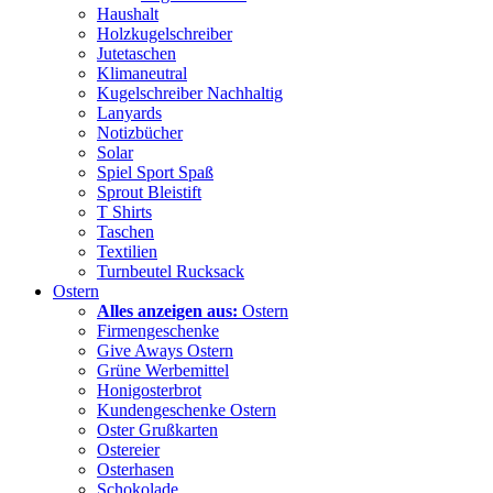
Haushalt
Holzkugelschreiber
Jutetaschen
Klimaneutral
Kugelschreiber Nachhaltig
Lanyards
Notizbücher
Solar
Spiel Sport Spaß
Sprout Bleistift
T Shirts
Taschen
Textilien
Turnbeutel Rucksack
Ostern
Alles anzeigen aus:
Ostern
Firmengeschenke
Give Aways Ostern
Grüne Werbemittel
Honigosterbrot
Kundengeschenke Ostern
Oster Grußkarten
Ostereier
Osterhasen
Schokolade