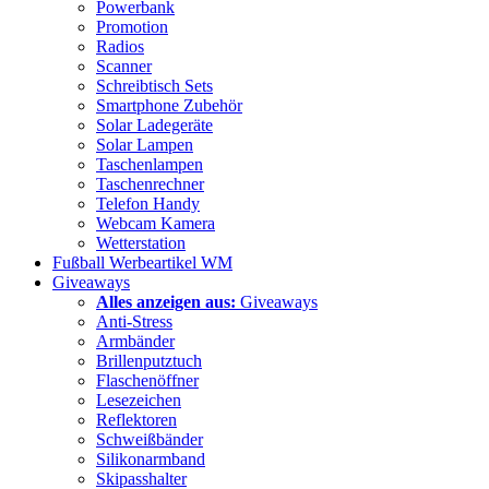
Powerbank
Promotion
Radios
Scanner
Schreibtisch Sets
Smartphone Zubehör
Solar Ladegeräte
Solar Lampen
Taschenlampen
Taschenrechner
Telefon Handy
Webcam Kamera
Wetterstation
Fußball Werbeartikel WM
Giveaways
Alles anzeigen aus:
Giveaways
Anti-Stress
Armbänder
Brillenputztuch
Flaschenöffner
Lesezeichen
Reflektoren
Schweißbänder
Silikonarmband
Skipasshalter