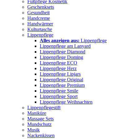
Fußpflege Kosmetik
Geschenksets
Gesundheit
Handcreme
Handwärmer
Kulturtasche
Lippenpflege
Alles anzeigen aus:
Lippenpflege
Lippenpflege am Lanyard
Lippenpflege Diamond
Lippenpflege Doming
Lippenpflege ECO
Lippenpflege Herz
Lippenpflege Lipjars
Lippenpflege Original
Lippenpflege Premium
Lippenpflege Smile
Lippenpflege Sport
Lippenpflege Weihnachten
Lippenpflegestift
Maniküre
Massage Sets
Mundschutz
Musik
Nackenkissen