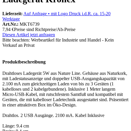
Lieferzeit:
Auf Anfrage • mit Logo Druck i.d.R. ca. 15-20
Werktage
Art.Nr.:
MKT6739
7,94 €
Preise sind Richtpreise/Ab-Preise
Diesen Artikel jetzt anfragen
Bitte beachten:
Werbeartikel für Industrie und Handel - Kein
Verkauf an Privat
Produktbeschreibung
Drahtloses Ladegerät 5W aus Nature Line. Gehäuse aus Naturkork,
mit Ladestatusanzeige und doppelter USB-Ausgangskapazität von
2.100 mA zum gleichzeitigen Laden von bis zu 3 Geräten (1
kabelloses und 2 kabelgebundene). Inklusive 1 Meter langem
Micro-USB-Kabel, mit rutschfestem Samtfuß und kompatibel mit
Geräten, die mit kabelloser Ladetechnik ausgestattet sind. Präsentiert
in einer attraktiven Box im Öko-Design.
Drahtlos. 2 USB Ausgänge. 2100 mA. Kabel Inklusive
Länge: 9.4 cm