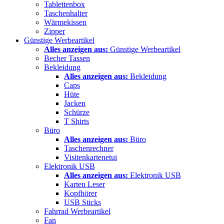
Tablettenbox
Taschenhalter
Wärmekissen
Zipper
Günstige Werbeartikel
Alles anzeigen aus:
Günstige Werbeartikel
Becher Tassen
Bekleidung
Alles anzeigen aus:
Bekleidung
Caps
Hüte
Jacken
Schürze
T Shirts
Büro
Alles anzeigen aus:
Büro
Taschenrechner
Visitenkartenetui
Elektronik USB
Alles anzeigen aus:
Elektronik USB
Karten Leser
Kopfhörer
USB Sticks
Fahrrad Werbeartikel
Fan