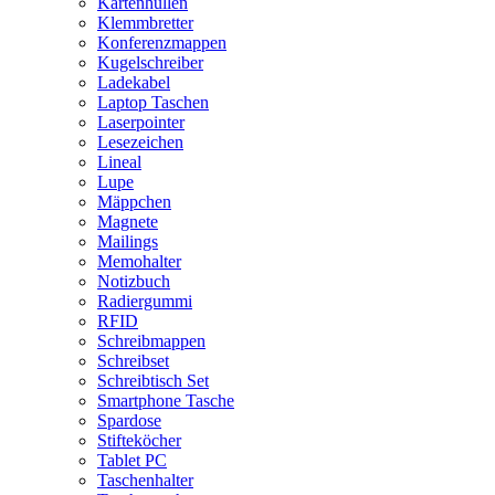
Kartenhüllen
Klemmbretter
Konferenzmappen
Kugelschreiber
Ladekabel
Laptop Taschen
Laserpointer
Lesezeichen
Lineal
Lupe
Mäppchen
Magnete
Mailings
Memohalter
Notizbuch
Radiergummi
RFID
Schreibmappen
Schreibset
Schreibtisch Set
Smartphone Tasche
Spardose
Stifteköcher
Tablet PC
Taschenhalter