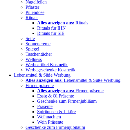
Nagelfeilen
Pflaster
Pillendose
Rituals
Alles anzeigen aus:
Rituals
Rituals für IHN
Rituals für SIE
Seife
Sonnencreme
Spiegel
Taschentücher
Wellness
Werbeartikel Kosmetik
Werbegeschenke Kosmetik
Lebensmittel & Süße Werbung
Alles anzeigen aus:
Lebensmittel & Süße Werbung
Firmenpräsente
Alles anzeigen aus:
Firmenpräsente
Essig & Öl Präsente
Geschenke zum Firmenjubliäum
Präsente
Spirituosen & Liköre
Weihnachten
Wein Präsente
Geschenke zum Firmenjubiläum