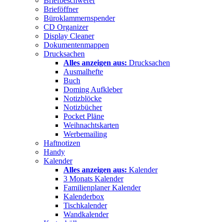
Briefbeschwerer
Brieföffner
Büroklammernspender
CD Organizer
Display Cleaner
Dokumentenmappen
Drucksachen
Alles anzeigen aus:
Drucksachen
Ausmalhefte
Buch
Doming Aufkleber
Notizblöcke
Notizbücher
Pocket Pläne
Weihnachtskarten
Werbemailing
Haftnotizen
Handy
Kalender
Alles anzeigen aus:
Kalender
3 Monats Kalender
Familienplaner Kalender
Kalenderbox
Tischkalender
Wandkalender