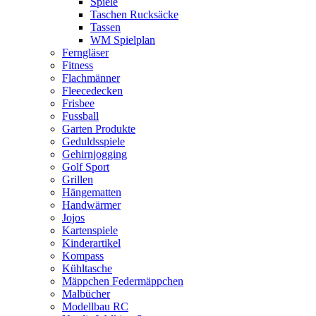
Spiele
Taschen Rucksäcke
Tassen
WM Spielplan
Ferngläser
Fitness
Flachmänner
Fleecedecken
Frisbee
Fussball
Garten Produkte
Geduldsspiele
Gehirnjogging
Golf Sport
Grillen
Hängematten
Handwärmer
Jojos
Kartenspiele
Kinderartikel
Kompass
Kühltasche
Mäppchen Federmäppchen
Malbücher
Modellbau RC