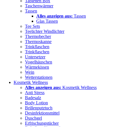
Tabletten Box
Taschenwärmer
Tassen
Alles anzeigen aus:
Tassen
Glas Tassen
Tee Sets
Teelichter Windlichter
Thermobecher
Thermoskanne
Trinkflaschen
Trinkflaschen
Untersetzer
Vogelhäuschen
Wärmekissen
Wein
Wetterstationen
Kosmetik Wellness
Alles anzeigen aus:
Kosmetik Wellness
Anti Stress
Badesalz
Body Lotion
Brillenputztuch
Desinfektionsmittel
Duschgel
Erfrischungstücher