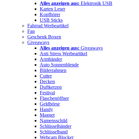
Alles anzeigen aus:
Elektronik USB
Karten Leser
Kopfhörer
USB Sticks
Fahrrad Werbeartikel
Fan
Geschenk Boxen
Giveaways
Alles anzeigen aus:
Giveaways
Anti Stress Werbeartikel
Armbänder
Auto Sonnenblende
Bilderrahmen
Cutter
Decken
Duftkerzen
Festival
Flaschenöffner
Geldbörse
Handy
Magnet
Namensschild
Schlüsselbänder
Schlüsselband
Webcam Blocker