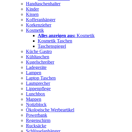
Handtaschenhalter
Kinder
Kissen
Kofferanhänger
Korkenzieher
Kosmetik
Alles anzeigen aus:
Kosmetik
Kosmetik Taschen
Taschenspiegel
Küche Gastro
Kühltaschen
Kugelschreiber
Ladegeräte
Lampen
Laptop Taschen
Lautsprecher
Lippenpflege
Lunchbox
Mappen
Notizblock
Ökologische Werbeartikel
Powerbank
Regenschirm
Rucksäcke
Schlüsselanhänger