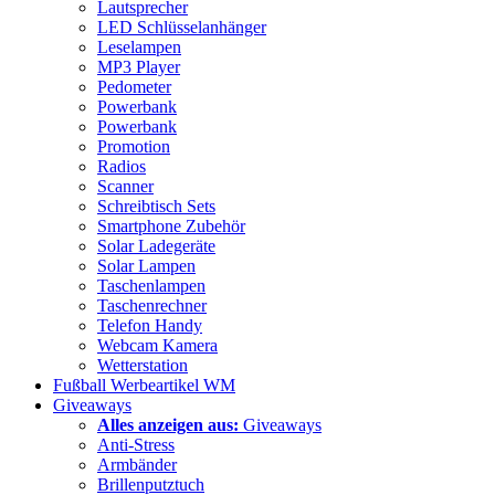
Lautsprecher
LED Schlüsselanhänger
Leselampen
MP3 Player
Pedometer
Powerbank
Powerbank
Promotion
Radios
Scanner
Schreibtisch Sets
Smartphone Zubehör
Solar Ladegeräte
Solar Lampen
Taschenlampen
Taschenrechner
Telefon Handy
Webcam Kamera
Wetterstation
Fußball Werbeartikel WM
Giveaways
Alles anzeigen aus:
Giveaways
Anti-Stress
Armbänder
Brillenputztuch