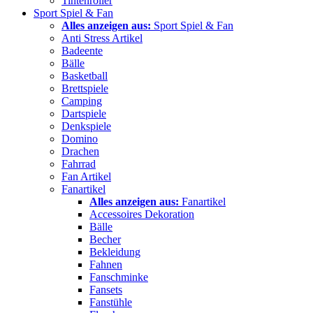
Tintenroller
Sport Spiel & Fan
Alles anzeigen aus:
Sport Spiel & Fan
Anti Stress Artikel
Badeente
Bälle
Basketball
Brettspiele
Camping
Dartspiele
Denkspiele
Domino
Drachen
Fahrrad
Fan Artikel
Fanartikel
Alles anzeigen aus:
Fanartikel
Accessoires Dekoration
Bälle
Becher
Bekleidung
Fahnen
Fanschminke
Fansets
Fanstühle