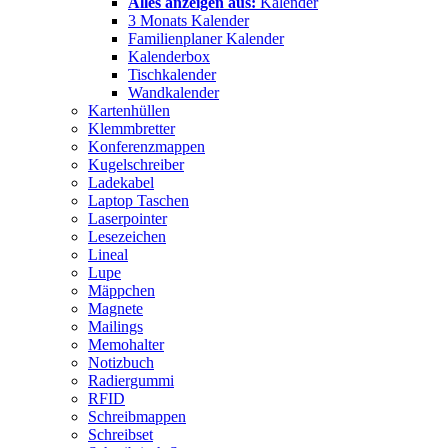
Alles anzeigen aus:
Kalender
3 Monats Kalender
Familienplaner Kalender
Kalenderbox
Tischkalender
Wandkalender
Kartenhüllen
Klemmbretter
Konferenzmappen
Kugelschreiber
Ladekabel
Laptop Taschen
Laserpointer
Lesezeichen
Lineal
Lupe
Mäppchen
Magnete
Mailings
Memohalter
Notizbuch
Radiergummi
RFID
Schreibmappen
Schreibset