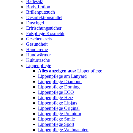
Badesalz
Body Lotion
Brillenputztuch
Desinfektionsmittel
Duschgel
Erfrischungstücher
Fußpflege Kosmetik
Geschenksets
Gesundheit
Handcreme
Handwärmer
Kulturtasche
Lippenpflege
Alles anzeigen aus:
Lippenpflege
Lippenpflege am Lanyard
Lippenpflege Diamond
Lippenpflege Doming
Lippenpflege ECO
Lippenpflege Herz
Lippenpflege Lipjars
Lippenpflege Original
Lippenpflege Premium
Lippenpflege Smile
Lippenpflege Sport
Lippenpflege Weihnachten