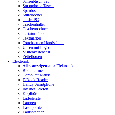
Schreibtisch Set
Smartphone Tasche
Spardose
Stifteköcher
Tablet PC
Taschenhalter
Taschenrechner
Tastaturbürste
Textmarker
Touchscreen Handschuhe
Uhren mit Logo
Visitenkartenetui
Zettelboxen
Elektronik
Alles anzeigen aus:
Elektronik
Bilderrahmen
Computer Mäuse
E-Book Reader
Handy Smartphone
Internet Telefon
Kopfhörer
Ladegeräte
Lampen
Laserpointer
Lautsprecher