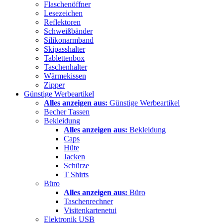
Flaschenöffner
Lesezeichen
Reflektoren
Schweißbänder
Silikonarmband
Skipasshalter
Tablettenbox
Taschenhalter
Wärmekissen
Zipper
Günstige Werbeartikel
Alles anzeigen aus:
Günstige Werbeartikel
Becher Tassen
Bekleidung
Alles anzeigen aus:
Bekleidung
Caps
Hüte
Jacken
Schürze
T Shirts
Büro
Alles anzeigen aus:
Büro
Taschenrechner
Visitenkartenetui
Elektronik USB