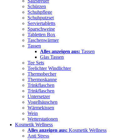
Salzstreuer
Schürzen
Schuhpflege
Schuhputzset
Serviertabletts
Sparschweine
Tabletten Box
Taschenwärmer
Tassen
Alles anzeigen aus:
Tassen
Glas Tassen
Tee Sets
Teelichter Windlichter
Thermobecher
Thermoskanne
Trinkflaschen
Trinkflaschen
Untersetzer
Vogelhäuschen
Wärmekissen
Wein
Wetterstationen
Kosmetik Wellness
Alles anzeigen aus:
Kosmetik Wellness
Anti Stress