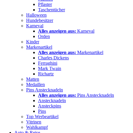
Pflaster
Taschentücher
Halloween
Hundebesitzer
Karneval
Alles anzeigen aus:
Karneval
Orden
Kinder
Markenartikel
Alles anzeigen aus:
Markenartikel
Charles Dickens
Ferraghini
Mark Twain
Richartz
Matten
Medaillen
Pins Anstecknadeln
Alles anzeigen aus:
Pins Anstecknadeln
Anstecknadeln
Ansteckpins
Pins
Top Werbeartikel
Vitrinen
Wahlkampf
Auto & Reise