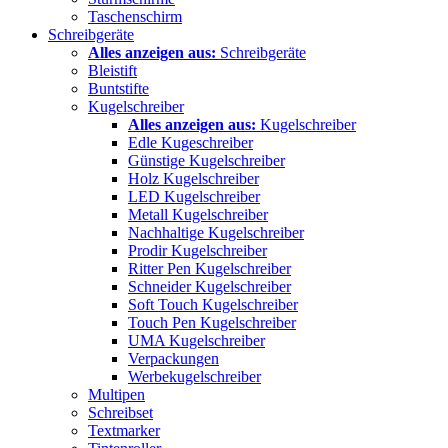
Taschenschirm
Schreibgeräte
Alles anzeigen aus:
Schreibgeräte
Bleistift
Buntstifte
Kugelschreiber
Alles anzeigen aus:
Kugelschreiber
Edle Kugeschreiber
Günstige Kugelschreiber
Holz Kugelschreiber
LED Kugelschreiber
Metall Kugelschreiber
Nachhaltige Kugelschreiber
Prodir Kugelschreiber
Ritter Pen Kugelschreiber
Schneider Kugelschreiber
Soft Touch Kugelschreiber
Touch Pen Kugelschreiber
UMA Kugelschreiber
Verpackungen
Werbekugelschreiber
Multipen
Schreibset
Textmarker