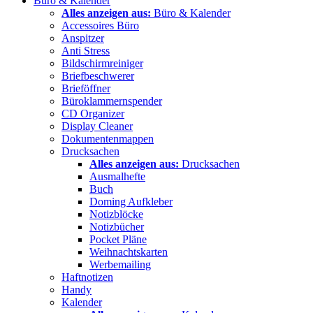
Büro & Kalender
Alles anzeigen aus:
Büro & Kalender
Accessoires Büro
Anspitzer
Anti Stress
Bildschirmreiniger
Briefbeschwerer
Brieföffner
Büroklammernspender
CD Organizer
Display Cleaner
Dokumentenmappen
Drucksachen
Alles anzeigen aus:
Drucksachen
Ausmalhefte
Buch
Doming Aufkleber
Notizblöcke
Notizbücher
Pocket Pläne
Weihnachtskarten
Werbemailing
Haftnotizen
Handy
Kalender