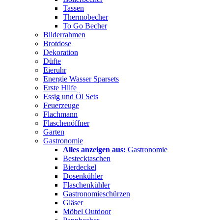
Tassen
Thermobecher
To Go Becher
Bilderrahmen
Brotdose
Dekoration
Düfte
Eieruhr
Energie Wasser Sparsets
Erste Hilfe
Essig und Öl Sets
Feuerzeuge
Flachmann
Flaschenöffner
Garten
Gastronomie
Alles anzeigen aus:
Gastronomie
Bestecktaschen
Bierdeckel
Dosenkühler
Flaschenkühler
Gastronomieschürzen
Gläser
Möbel Outdoor