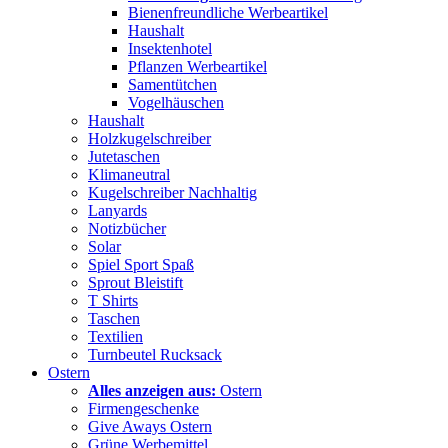
Bienenfreundliche Werbeartikel
Haushalt
Insektenhotel
Pflanzen Werbeartikel
Samentütchen
Vogelhäuschen
Haushalt
Holzkugelschreiber
Jutetaschen
Klimaneutral
Kugelschreiber Nachhaltig
Lanyards
Notizbücher
Solar
Spiel Sport Spaß
Sprout Bleistift
T Shirts
Taschen
Textilien
Turnbeutel Rucksack
Ostern
Alles anzeigen aus:
Ostern
Firmengeschenke
Give Aways Ostern
Grüne Werbemittel