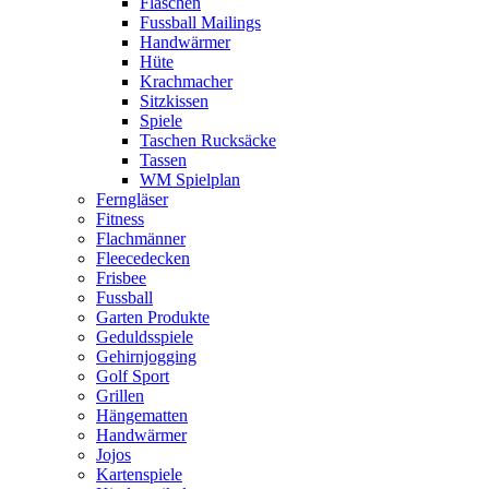
Flaschen
Fussball Mailings
Handwärmer
Hüte
Krachmacher
Sitzkissen
Spiele
Taschen Rucksäcke
Tassen
WM Spielplan
Ferngläser
Fitness
Flachmänner
Fleecedecken
Frisbee
Fussball
Garten Produkte
Geduldsspiele
Gehirnjogging
Golf Sport
Grillen
Hängematten
Handwärmer
Jojos
Kartenspiele