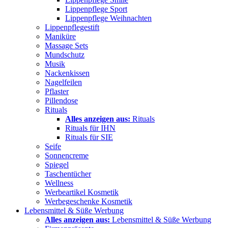
Lippenpflege Sport
Lippenpflege Weihnachten
Lippenpflegestift
Maniküre
Massage Sets
Mundschutz
Musik
Nackenkissen
Nagelfeilen
Pflaster
Pillendose
Rituals
Alles anzeigen aus:
Rituals
Rituals für IHN
Rituals für SIE
Seife
Sonnencreme
Spiegel
Taschentücher
Wellness
Werbeartikel Kosmetik
Werbegeschenke Kosmetik
Lebensmittel & Süße Werbung
Alles anzeigen aus:
Lebensmittel & Süße Werbung