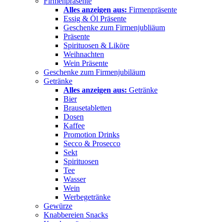
Firmenpräsente
Alles anzeigen aus:
Firmenpräsente
Essig & Öl Präsente
Geschenke zum Firmenjubliäum
Präsente
Spirituosen & Liköre
Weihnachten
Wein Präsente
Geschenke zum Firmenjubiläum
Getränke
Alles anzeigen aus:
Getränke
Bier
Brausetabletten
Dosen
Kaffee
Promotion Drinks
Secco & Prosecco
Sekt
Spirituosen
Tee
Wasser
Wein
Werbegetränke
Gewürze
Knabbereien Snacks