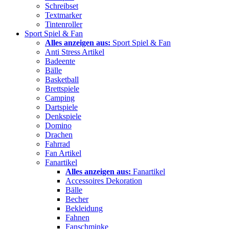
Schreibset
Textmarker
Tintenroller
Sport Spiel & Fan
Alles anzeigen aus:
Sport Spiel & Fan
Anti Stress Artikel
Badeente
Bälle
Basketball
Brettspiele
Camping
Dartspiele
Denkspiele
Domino
Drachen
Fahrrad
Fan Artikel
Fanartikel
Alles anzeigen aus:
Fanartikel
Accessoires Dekoration
Bälle
Becher
Bekleidung
Fahnen
Fanschminke