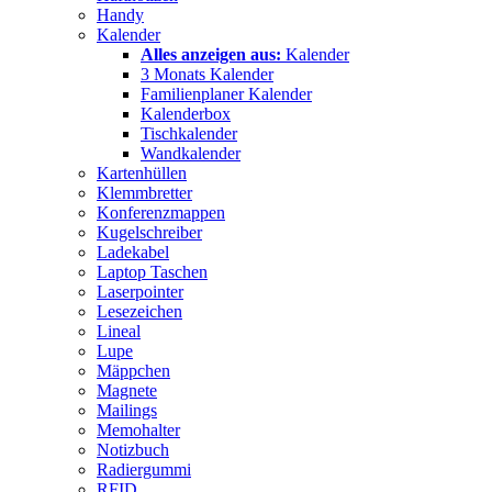
Handy
Kalender
Alles anzeigen aus:
Kalender
3 Monats Kalender
Familienplaner Kalender
Kalenderbox
Tischkalender
Wandkalender
Kartenhüllen
Klemmbretter
Konferenzmappen
Kugelschreiber
Ladekabel
Laptop Taschen
Laserpointer
Lesezeichen
Lineal
Lupe
Mäppchen
Magnete
Mailings
Memohalter
Notizbuch
Radiergummi
RFID