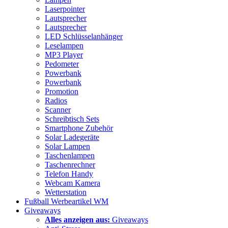
Laserpointer
Lautsprecher
Lautsprecher
LED Schlüsselanhänger
Leselampen
MP3 Player
Pedometer
Powerbank
Powerbank
Promotion
Radios
Scanner
Schreibtisch Sets
Smartphone Zubehör
Solar Ladegeräte
Solar Lampen
Taschenlampen
Taschenrechner
Telefon Handy
Webcam Kamera
Wetterstation
Fußball Werbeartikel WM
Giveaways
Alles anzeigen aus:
Giveaways