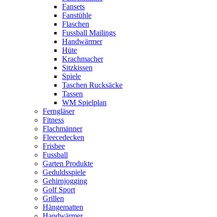
Fansets
Fanstühle
Flaschen
Fussball Mailings
Handwärmer
Hüte
Krachmacher
Sitzkissen
Spiele
Taschen Rucksäcke
Tassen
WM Spielplan
Ferngläser
Fitness
Flachmänner
Fleecedecken
Frisbee
Fussball
Garten Produkte
Geduldsspiele
Gehirnjogging
Golf Sport
Grillen
Hängematten
Handwärmer