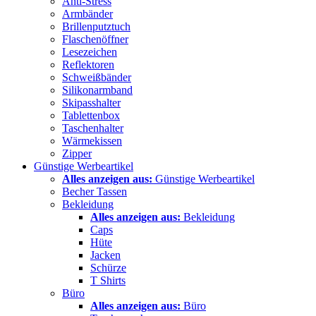
Anti-Stress
Armbänder
Brillenputztuch
Flaschenöffner
Lesezeichen
Reflektoren
Schweißbänder
Silikonarmband
Skipasshalter
Tablettenbox
Taschenhalter
Wärmekissen
Zipper
Günstige Werbeartikel
Alles anzeigen aus:
Günstige Werbeartikel
Becher Tassen
Bekleidung
Alles anzeigen aus:
Bekleidung
Caps
Hüte
Jacken
Schürze
T Shirts
Büro
Alles anzeigen aus:
Büro