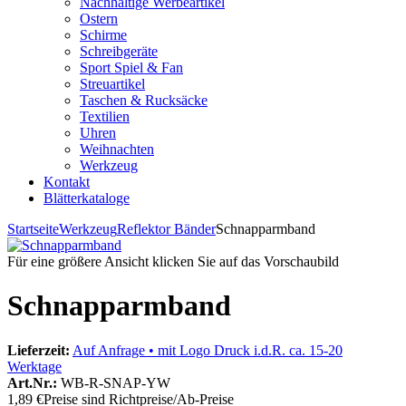
Nachhaltige Werbeartikel
Ostern
Schirme
Schreibgeräte
Sport Spiel & Fan
Streuartikel
Taschen & Rucksäcke
Textilien
Uhren
Weihnachten
Werkzeug
Kontakt
Blätterkataloge
Startseite
Werkzeug
Reflektor Bänder
Schnapparmband
Für eine größere Ansicht klicken Sie auf das Vorschaubild
Schnapparmband
Lieferzeit:
Auf Anfrage • mit Logo Druck i.d.R. ca. 15-20
Werktage
Art.Nr.:
WB-R-SNAP-YW
1,89 €
Preise sind Richtpreise/Ab-Preise