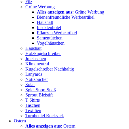
Filz
Grüne Werbung
Alles anzeigen aus:
Grüne Werbung
Bienenfreundliche Werbeartikel
Haushalt
Insektenhotel
Pflanzen Werbeartikel
Samentütchen
Vogelhäuschen
Haushalt
Holzkugelschreiber
Jutetaschen
Klimaneutral
Kugelschreiber Nachhaltig
Lanyards
Notizbücher
Solar
Spiel Sport Spaß
Sprout Bleistift
T Shirts
Taschen
Textilien
Turnbeutel Rucksack
Ostern
Alles anzeigen aus:
Ostern