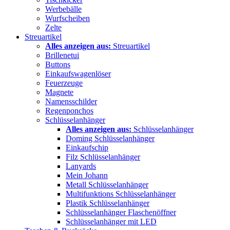
Werbebälle
Wurfscheiben
Zelte
Streuartikel
Alles anzeigen aus:
Streuartikel
Brillenetui
Buttons
Einkaufswagenlöser
Feuerzeuge
Magnete
Namensschilder
Regenponchos
Schlüsselanhänger
Alles anzeigen aus:
Schlüsselanhänger
Doming Schlüsselanhänger
Einkaufschip
Filz Schlüsselanhänger
Lanyards
Mein Johann
Metall Schlüsselanhänger
Multifunktions Schlüsselanhänger
Plastik Schlüsselanhänger
Schlüsselanhänger Flaschenöffner
Schlüsselanhänger mit LED