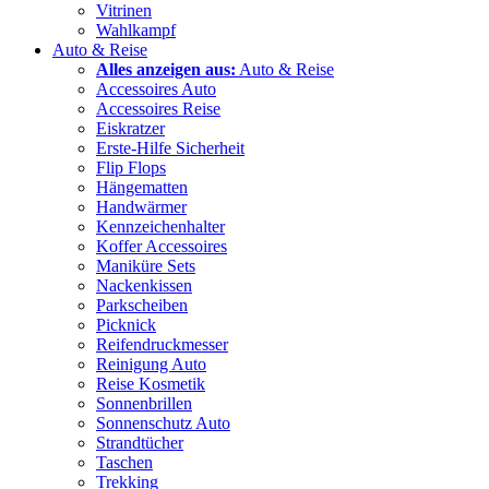
Vitrinen
Wahlkampf
Auto & Reise
Alles anzeigen aus:
Auto & Reise
Accessoires Auto
Accessoires Reise
Eiskratzer
Erste-Hilfe Sicherheit
Flip Flops
Hängematten
Handwärmer
Kennzeichenhalter
Koffer Accessoires
Maniküre Sets
Nackenkissen
Parkscheiben
Picknick
Reifendruckmesser
Reinigung Auto
Reise Kosmetik
Sonnenbrillen
Sonnenschutz Auto
Strandtücher
Taschen
Trekking