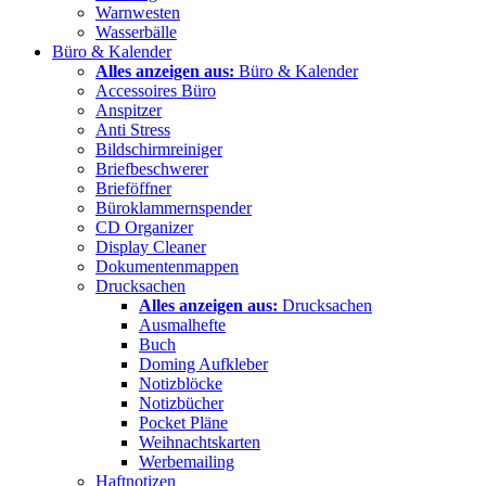
Warnwesten
Wasserbälle
Büro & Kalender
Alles anzeigen aus:
Büro & Kalender
Accessoires Büro
Anspitzer
Anti Stress
Bildschirmreiniger
Briefbeschwerer
Brieföffner
Büroklammernspender
CD Organizer
Display Cleaner
Dokumentenmappen
Drucksachen
Alles anzeigen aus:
Drucksachen
Ausmalhefte
Buch
Doming Aufkleber
Notizblöcke
Notizbücher
Pocket Pläne
Weihnachtskarten
Werbemailing
Haftnotizen