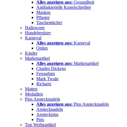
Alles anzeigen aus:
Gesundheit
Antibakterielle Kugelschreiber
Masken
Pflaster
Taschentücher
Halloween
Hundebesitzer
Karneval
Alles anzeigen aus:
Karneval
Orden
Kinder
Markenartikel
Alles anzeigen aus:
Markenartikel
Charles Dickens
Ferraghini
Mark Twain
Richartz
Matten
Medaillen
Pins Anstecknadeln
Alles anzeigen aus:
Pins Anstecknadeln
Anstecknadeln
Ansteckpins
Pins
Top Werbeartikel