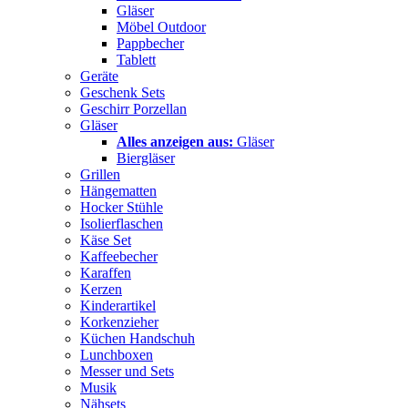
Gläser
Möbel Outdoor
Pappbecher
Tablett
Geräte
Geschenk Sets
Geschirr Porzellan
Gläser
Alles anzeigen aus:
Gläser
Biergläser
Grillen
Hängematten
Hocker Stühle
Isolierflaschen
Käse Set
Kaffeebecher
Karaffen
Kerzen
Kinderartikel
Korkenzieher
Küchen Handschuh
Lunchboxen
Messer und Sets
Musik
Nähsets