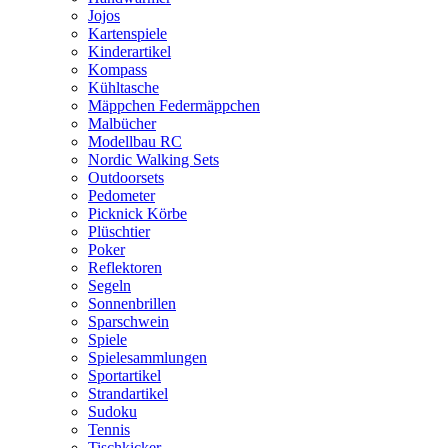
Jojos
Kartenspiele
Kinderartikel
Kompass
Kühltasche
Mäppchen Federmäppchen
Malbücher
Modellbau RC
Nordic Walking Sets
Outdoorsets
Pedometer
Picknick Körbe
Plüschtier
Poker
Reflektoren
Segeln
Sonnenbrillen
Sparschwein
Spiele
Spielesammlungen
Sportartikel
Strandartikel
Sudoku
Tennis
Tischkicker