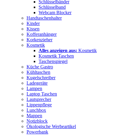
Schlüsselbänder
Schlüsselband
Webcam Blocker
Handtaschenhalter
Kinder
Kissen
Kofferanhänger
Korkenzieher
Kosmetik
Alles anzeigen aus:
Kosmetik
Kosmetik Taschen
Taschenspiegel
Küche Gastro
Kühltaschen
Kugelschreiber
Ladegeräte
Lampen
Laptop Taschen
Lautsprecher
Lippenpflege
Lunchbox
Mappen
Notizblock
Ökologische Werbeartikel
Powerbank