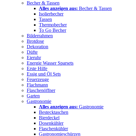
Becher & Tassen
Alles anzeigen aus:
Becher & Tassen
Isolierbecher
Tassen
Thermobecher
To Go Becher
Bilderrahmen
Brotdose
Dekoration
Düfte
Eieruhr
Energie Wasser Sparsets
Erste Hilfe
Essig und Öl Sets
Feuerzeuge
Flachmann
Flaschenöffner
Garten
Gastronomie
Alles anzeigen aus:
Gastronomie
Bestecktaschen
Bierdeckel
Dosenkühler
Flaschenkühler
Gastronomieschürzen