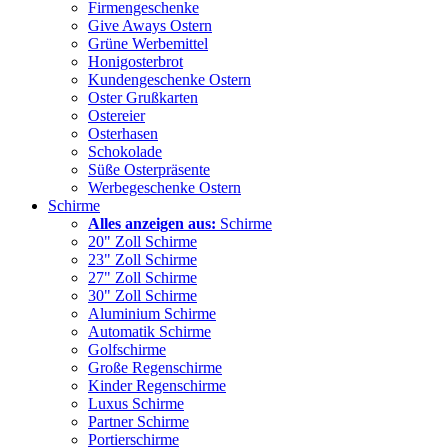
Firmengeschenke
Give Aways Ostern
Grüne Werbemittel
Honigosterbrot
Kundengeschenke Ostern
Oster Grußkarten
Ostereier
Osterhasen
Schokolade
Süße Osterpräsente
Werbegeschenke Ostern
Schirme
Alles anzeigen aus:
Schirme
20" Zoll Schirme
23" Zoll Schirme
27" Zoll Schirme
30" Zoll Schirme
Aluminium Schirme
Automatik Schirme
Golfschirme
Große Regenschirme
Kinder Regenschirme
Luxus Schirme
Partner Schirme
Portierschirme