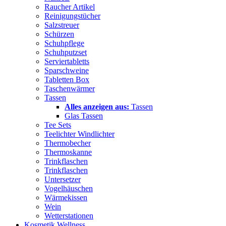
Raucher Artikel
Reinigungstücher
Salzstreuer
Schürzen
Schuhpflege
Schuhputzset
Serviertabletts
Sparschweine
Tabletten Box
Taschenwärmer
Tassen
Alles anzeigen aus:
Tassen
Glas Tassen
Tee Sets
Teelichter Windlichter
Thermobecher
Thermoskanne
Trinkflaschen
Trinkflaschen
Untersetzer
Vogelhäuschen
Wärmekissen
Wein
Wetterstationen
Kosmetik Wellness