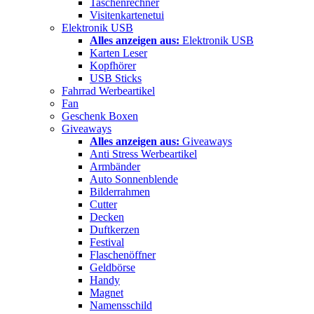
Taschenrechner
Visitenkartenetui
Elektronik USB
Alles anzeigen aus:
Elektronik USB
Karten Leser
Kopfhörer
USB Sticks
Fahrrad Werbeartikel
Fan
Geschenk Boxen
Giveaways
Alles anzeigen aus:
Giveaways
Anti Stress Werbeartikel
Armbänder
Auto Sonnenblende
Bilderrahmen
Cutter
Decken
Duftkerzen
Festival
Flaschenöffner
Geldbörse
Handy
Magnet
Namensschild