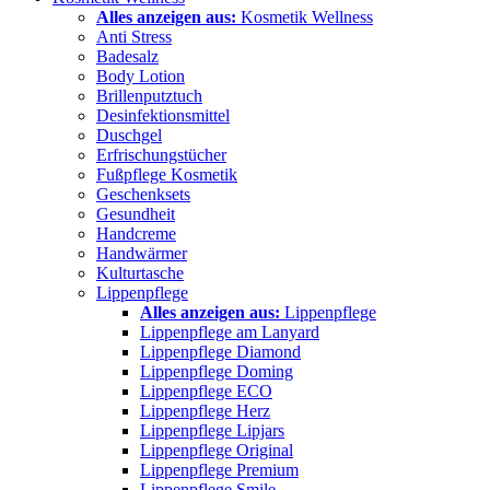
Alles anzeigen aus:
Kosmetik Wellness
Anti Stress
Badesalz
Body Lotion
Brillenputztuch
Desinfektionsmittel
Duschgel
Erfrischungstücher
Fußpflege Kosmetik
Geschenksets
Gesundheit
Handcreme
Handwärmer
Kulturtasche
Lippenpflege
Alles anzeigen aus:
Lippenpflege
Lippenpflege am Lanyard
Lippenpflege Diamond
Lippenpflege Doming
Lippenpflege ECO
Lippenpflege Herz
Lippenpflege Lipjars
Lippenpflege Original
Lippenpflege Premium
Lippenpflege Smile