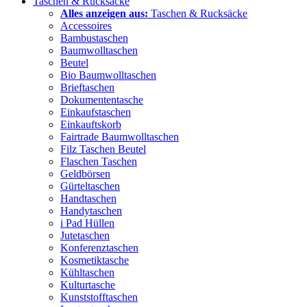
Taschen & Rucksäcke
Alles anzeigen aus:
Taschen & Rucksäcke
Accessoires
Bambustaschen
Baumwolltaschen
Beutel
Bio Baumwolltaschen
Brieftaschen
Dokumententasche
Einkaufstaschen
Einkauftskorb
Fairtrade Baumwolltaschen
Filz Taschen Beutel
Flaschen Taschen
Geldbörsen
Gürteltaschen
Handtaschen
Handytaschen
i Pad Hüllen
Jutetaschen
Konferenztaschen
Kosmetiktasche
Kühltaschen
Kulturtasche
Kunststofftaschen