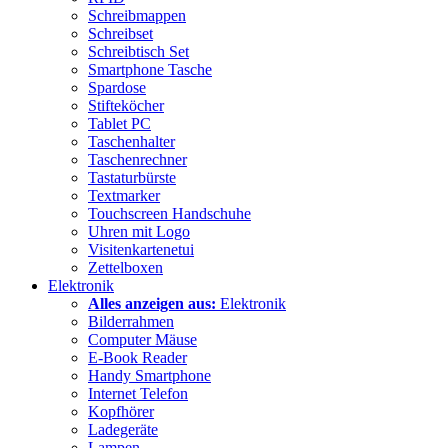
Schreibmappen
Schreibset
Schreibtisch Set
Smartphone Tasche
Spardose
Stifteköcher
Tablet PC
Taschenhalter
Taschenrechner
Tastaturbürste
Textmarker
Touchscreen Handschuhe
Uhren mit Logo
Visitenkartenetui
Zettelboxen
Elektronik
Alles anzeigen aus:
Elektronik
Bilderrahmen
Computer Mäuse
E-Book Reader
Handy Smartphone
Internet Telefon
Kopfhörer
Ladegeräte
Lampen