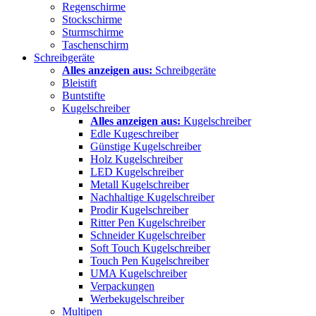
Regenschirme
Stockschirme
Sturmschirme
Taschenschirm
Schreibgeräte
Alles anzeigen aus:
Schreibgeräte
Bleistift
Buntstifte
Kugelschreiber
Alles anzeigen aus:
Kugelschreiber
Edle Kugeschreiber
Günstige Kugelschreiber
Holz Kugelschreiber
LED Kugelschreiber
Metall Kugelschreiber
Nachhaltige Kugelschreiber
Prodir Kugelschreiber
Ritter Pen Kugelschreiber
Schneider Kugelschreiber
Soft Touch Kugelschreiber
Touch Pen Kugelschreiber
UMA Kugelschreiber
Verpackungen
Werbekugelschreiber
Multipen