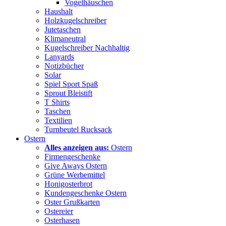
Vogelhäuschen
Haushalt
Holzkugelschreiber
Jutetaschen
Klimaneutral
Kugelschreiber Nachhaltig
Lanyards
Notizbücher
Solar
Spiel Sport Spaß
Sprout Bleistift
T Shirts
Taschen
Textilien
Turnbeutel Rucksack
Ostern
Alles anzeigen aus:
Ostern
Firmengeschenke
Give Aways Ostern
Grüne Werbemittel
Honigosterbrot
Kundengeschenke Ostern
Oster Grußkarten
Ostereier
Osterhasen