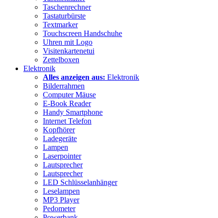
Taschenrechner
Tastaturbürste
Textmarker
Touchscreen Handschuhe
Uhren mit Logo
Visitenkartenetui
Zettelboxen
Elektronik
Alles anzeigen aus:
Elektronik
Bilderrahmen
Computer Mäuse
E-Book Reader
Handy Smartphone
Internet Telefon
Kopfhörer
Ladegeräte
Lampen
Laserpointer
Lautsprecher
Lautsprecher
LED Schlüsselanhänger
Leselampen
MP3 Player
Pedometer
Powerbank