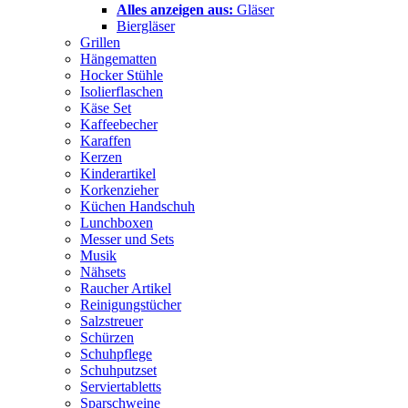
Alles anzeigen aus:
Gläser
Biergläser
Grillen
Hängematten
Hocker Stühle
Isolierflaschen
Käse Set
Kaffeebecher
Karaffen
Kerzen
Kinderartikel
Korkenzieher
Küchen Handschuh
Lunchboxen
Messer und Sets
Musik
Nähsets
Raucher Artikel
Reinigungstücher
Salzstreuer
Schürzen
Schuhpflege
Schuhputzset
Serviertabletts
Sparschweine