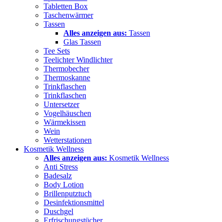
Tabletten Box
Taschenwärmer
Tassen
Alles anzeigen aus:
Tassen
Glas Tassen
Tee Sets
Teelichter Windlichter
Thermobecher
Thermoskanne
Trinkflaschen
Trinkflaschen
Untersetzer
Vogelhäuschen
Wärmekissen
Wein
Wetterstationen
Kosmetik Wellness
Alles anzeigen aus:
Kosmetik Wellness
Anti Stress
Badesalz
Body Lotion
Brillenputztuch
Desinfektionsmittel
Duschgel
Erfrischungstücher