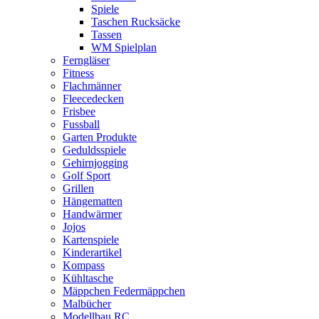
Spiele
Taschen Rucksäcke
Tassen
WM Spielplan
Ferngläser
Fitness
Flachmänner
Fleecedecken
Frisbee
Fussball
Garten Produkte
Geduldsspiele
Gehirnjogging
Golf Sport
Grillen
Hängematten
Handwärmer
Jojos
Kartenspiele
Kinderartikel
Kompass
Kühltasche
Mäppchen Federmäppchen
Malbücher
Modellbau RC