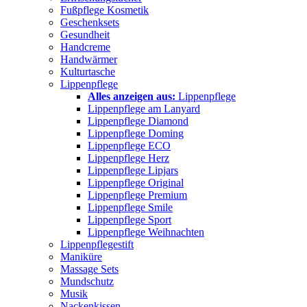
Fußpflege Kosmetik
Geschenksets
Gesundheit
Handcreme
Handwärmer
Kulturtasche
Lippenpflege
Alles anzeigen aus:
Lippenpflege
Lippenpflege am Lanyard
Lippenpflege Diamond
Lippenpflege Doming
Lippenpflege ECO
Lippenpflege Herz
Lippenpflege Lipjars
Lippenpflege Original
Lippenpflege Premium
Lippenpflege Smile
Lippenpflege Sport
Lippenpflege Weihnachten
Lippenpflegestift
Maniküre
Massage Sets
Mundschutz
Musik
Nackenkissen