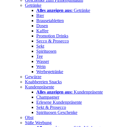
Geschenke zum Firmenjubiläum
Getränke
Alles anzeigen aus:
Getränke
Bier
Brausetabletten
Dosen
Kaffee
Promotion Drinks
Secco & Prosecco
Sekt
Spirituosen
Tee
Wasser
Wein
Werbegetränke
Gewürze
Knabbereien Snacks
Kundenpräsente
Alles anzeigen aus:
Kundenpräsente
Champagner
Erlesene Kundenpräsente
Sekt & Prosecco
Spirituosen Geschenke
Obst
Süße Werbung