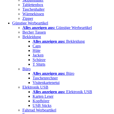
Skipasshalter
Tablettenbox
Taschenhalter
Wärmekissen
Zipper
Günstige Werbeartikel
Alles anzeigen aus:
Günstige Werbeartikel
Becher Tassen
Bekleidung
Alles anzeigen aus:
Bekleidung
Caps
Hüte
Jacken
Schürze
T Shirts
Büro
Alles anzeigen aus:
Büro
Taschenrechner
Visitenkartenetui
Elektronik USB
Alles anzeigen aus:
Elektronik USB
Karten Leser
Kopfhörer
USB Sticks
Fahrrad Werbeartikel