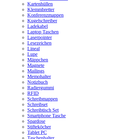
Kartenhüllen
Klemmbretter
Konferenzmappen
Kugelschreiber
Ladekabel
Laptop Taschen
Laserpointer
Lesezeichen
Lineal
Lupe
Mäppchen
Magnete
Mailings
Memohalter
Notizbuch
Radiergummi
RFID
Schreibmappen
Schreibset
Schreibtisch Set
Smartphone Tasche
Spardose
Stifteköcher
Tablet PC
Taschenhalter