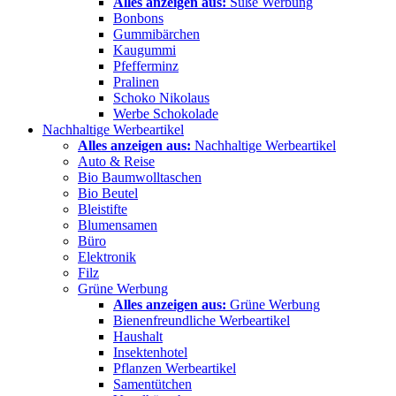
Alles anzeigen aus:
Süße Werbung
Bonbons
Gummibärchen
Kaugummi
Pfefferminz
Pralinen
Schoko Nikolaus
Werbe Schokolade
Nachhaltige Werbeartikel
Alles anzeigen aus:
Nachhaltige Werbeartikel
Auto & Reise
Bio Baumwolltaschen
Bio Beutel
Bleistifte
Blumensamen
Büro
Elektronik
Filz
Grüne Werbung
Alles anzeigen aus:
Grüne Werbung
Bienenfreundliche Werbeartikel
Haushalt
Insektenhotel
Pflanzen Werbeartikel
Samentütchen