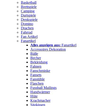
Basketball
Brettspiele
Camping
Dartspiele
Denkspiele
Domino
Drachen
Fahrrad
Fan Artikel
Fanartikel
Alles anzeigen aus:
Fanartikel
Accessoires Dekoration
Bälle
Becher
Bekleidung
Fahnen
Fanschminke
Fansets
Fanstühle
Flaschen
Fussball Mailings
Handwärmer
Hüte
Krachmacher
Sitzkissen