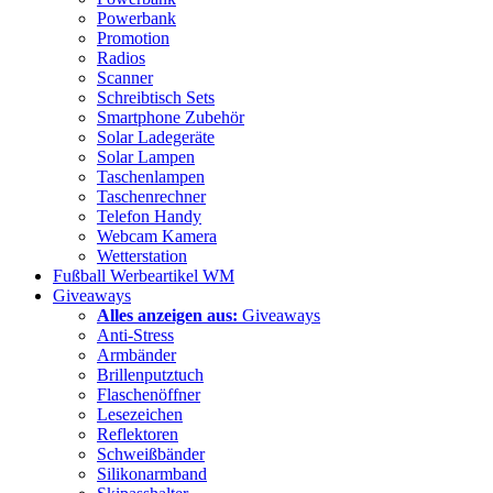
Powerbank
Promotion
Radios
Scanner
Schreibtisch Sets
Smartphone Zubehör
Solar Ladegeräte
Solar Lampen
Taschenlampen
Taschenrechner
Telefon Handy
Webcam Kamera
Wetterstation
Fußball Werbeartikel WM
Giveaways
Alles anzeigen aus:
Giveaways
Anti-Stress
Armbänder
Brillenputztuch
Flaschenöffner
Lesezeichen
Reflektoren
Schweißbänder
Silikonarmband