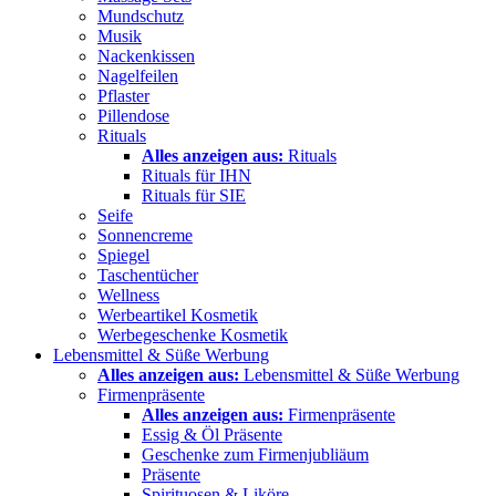
Mundschutz
Musik
Nackenkissen
Nagelfeilen
Pflaster
Pillendose
Rituals
Alles anzeigen aus:
Rituals
Rituals für IHN
Rituals für SIE
Seife
Sonnencreme
Spiegel
Taschentücher
Wellness
Werbeartikel Kosmetik
Werbegeschenke Kosmetik
Lebensmittel & Süße Werbung
Alles anzeigen aus:
Lebensmittel & Süße Werbung
Firmenpräsente
Alles anzeigen aus:
Firmenpräsente
Essig & Öl Präsente
Geschenke zum Firmenjubliäum
Präsente
Spirituosen & Liköre