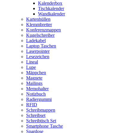
Kalenderbox
Tischkalender
Wandkalender
Kartenhüllen
Klemmbretter
Konferenzmappen
Kugelschreiber
Ladekabel
Laptop Taschen
Laserpointer
Lesezeichen
Lineal
Lupe
Mäppchen
Magnete
Mailings
Memohalter
Notizbuch
Radiergummi
RFID
Schreibmappen
Schreibset
Schreibtisch Set
Smartphone Tasche
Spardose