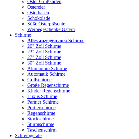
Oster Grußkarten
Ostereier
Osterhasen
Schokolade
Süße Osterpräsente
Werbegeschenke Ostern
Schirme
Alles anzeigen aus:
Schirme
20" Zoll Schirme
23" Zoll Schirme
27" Zoll Schirme
30" Zoll Schirme
Aluminium Schirme
Automatik Schirme
Golfschirme
Große Regenschirme
Kinder Regenschirme
Luxus Schirme
Partner Schirme
Portierschirme
Regenschirme
Stockschirme
Sturmschirme
Taschenschirm
Schreibgeräte