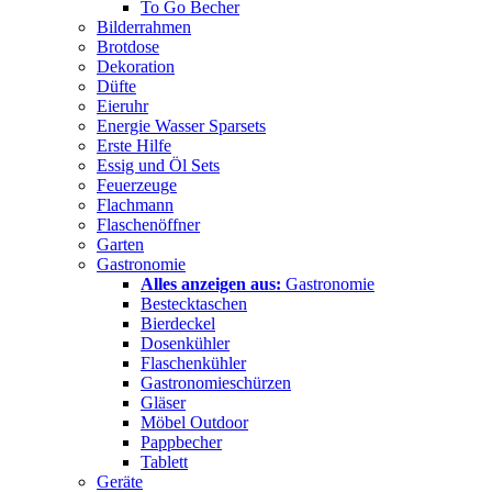
To Go Becher
Bilderrahmen
Brotdose
Dekoration
Düfte
Eieruhr
Energie Wasser Sparsets
Erste Hilfe
Essig und Öl Sets
Feuerzeuge
Flachmann
Flaschenöffner
Garten
Gastronomie
Alles anzeigen aus:
Gastronomie
Bestecktaschen
Bierdeckel
Dosenkühler
Flaschenkühler
Gastronomieschürzen
Gläser
Möbel Outdoor
Pappbecher
Tablett
Geräte