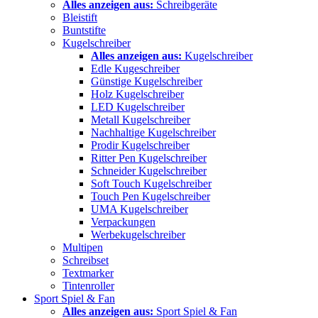
Alles anzeigen aus:
Schreibgeräte
Bleistift
Buntstifte
Kugelschreiber
Alles anzeigen aus:
Kugelschreiber
Edle Kugeschreiber
Günstige Kugelschreiber
Holz Kugelschreiber
LED Kugelschreiber
Metall Kugelschreiber
Nachhaltige Kugelschreiber
Prodir Kugelschreiber
Ritter Pen Kugelschreiber
Schneider Kugelschreiber
Soft Touch Kugelschreiber
Touch Pen Kugelschreiber
UMA Kugelschreiber
Verpackungen
Werbekugelschreiber
Multipen
Schreibset
Textmarker
Tintenroller
Sport Spiel & Fan
Alles anzeigen aus:
Sport Spiel & Fan