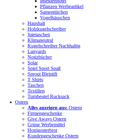
Insektenhotel
Pflanzen Werbeartikel
Samentütchen
Vogelhäuschen
Haushalt
Holzkugelschreiber
Jutetaschen
Klimaneutral
Kugelschreiber Nachhaltig
Lanyards
Notizbücher
Solar
Spiel Sport Spaß
Sprout Bleistift
T Shirts
Taschen
Textilien
Turnbeutel Rucksack
Ostern
Alles anzeigen aus:
Ostern
Firmengeschenke
Give Aways Ostern
Grüne Werbemittel
Honigosterbrot
Kundengeschenke Ostern