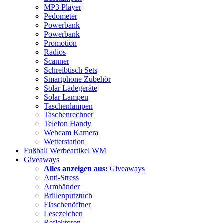
MP3 Player
Pedometer
Powerbank
Powerbank
Promotion
Radios
Scanner
Schreibtisch Sets
Smartphone Zubehör
Solar Ladegeräte
Solar Lampen
Taschenlampen
Taschenrechner
Telefon Handy
Webcam Kamera
Wetterstation
Fußball Werbeartikel WM
Giveaways
Alles anzeigen aus:
Giveaways
Anti-Stress
Armbänder
Brillenputztuch
Flaschenöffner
Lesezeichen
Reflektoren