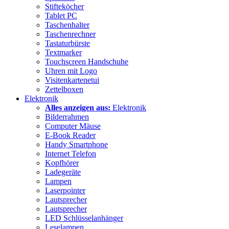
Stifteköcher
Tablet PC
Taschenhalter
Taschenrechner
Tastaturbürste
Textmarker
Touchscreen Handschuhe
Uhren mit Logo
Visitenkartenetui
Zettelboxen
Elektronik
Alles anzeigen aus:
Elektronik
Bilderrahmen
Computer Mäuse
E-Book Reader
Handy Smartphone
Internet Telefon
Kopfhörer
Ladegeräte
Lampen
Laserpointer
Lautsprecher
Lautsprecher
LED Schlüsselanhänger
Leselampen