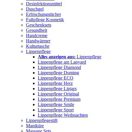
Desinfektionsmittel
Duschgel
Erfrischungstücher
Fußpflege Kosmetik
Geschenksets
Gesundheit
Handcreme
Handwärmer
Kulturtasche
Lippenpflege
Alles anzeigen aus:
Lippenpflege
Lippenpflege am Lanyard
Lippenpflege Diamond
Lippenpflege Doming
Lippenpflege ECO
Lippenpflege Herz
Lippenpflege Lipjars
Lippenpflege Original
Lippenpflege Premium
Lippenpflege Smile
Lippenpflege Sport
Lippenpflege Weihnachten
Lippenpflegestift
Maniküre
Massage Sets