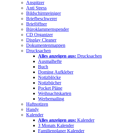
Anspitzer
Anti Stress
Bildschirmreiniger
Briefbeschwerer
Brieföffner
Büroklammernspender
CD Organizer
Display Cleaner
Dokumentenmappen
Drucksachen
Alles anzeigen aus:
Drucksachen
Ausmalhefte
Buch
Doming Aufkleber
Notizblöcke
Notizbücher
Pocket Pläne
Weihnachtskarten
Werbemailing
Haftnotizen
Handy
Kalender
Alles anzeigen aus:
Kalender
3 Monats Kalender
Familienplaner Kalender