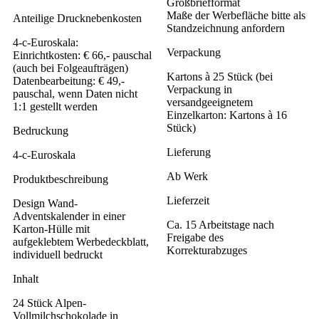
Großbriefformat
Maße der Werbefläche bitte als
Anteilige Drucknebenkosten
Standzeichnung anfordern
4-c-Euroskala:
Verpackung
Einrichtkosten: € 66,- pauschal
(auch bei Folgeaufträgen)
Kartons à 25 Stück (bei
Datenbearbeitung: € 49,-
Verpackung in
pauschal, wenn Daten nicht
versandgeeignetem
1:1 gestellt werden
Einzelkarton: Kartons à 16
Stück)
Bedruckung
Lieferung
4-c-Euroskala
Ab Werk
Produktbeschreibung
Lieferzeit
Design Wand-
Adventskalender in einer
Ca. 15 Arbeitstage nach
Karton-Hülle mit
Freigabe des
aufgeklebtem Werbedeckblatt,
Korrekturabzuges
individuell bedruckt
Inhalt
24 Stück Alpen-
Vollmilchschokolade in