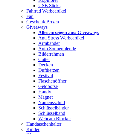
Kopfhörer
USB Sticks
Fahrrad Werbeartikel
Fan
Geschenk Boxen
Giveaways
Alles anzeigen aus:
Giveaways
Anti Stress Werbeartikel
Armbänder
Auto Sonnenblende
Bilderrahmen
Cutter
Decken
Duftkerzen
Festival
Flaschenöffner
Geldbörse
Handy
Magnet
Namensschild
Schlüsselbänder
Schlüsselband
Webcam Blocker
Handtaschenhalter
Kinder