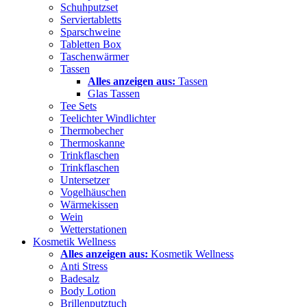
Schuhputzset
Serviertabletts
Sparschweine
Tabletten Box
Taschenwärmer
Tassen
Alles anzeigen aus:
Tassen
Glas Tassen
Tee Sets
Teelichter Windlichter
Thermobecher
Thermoskanne
Trinkflaschen
Trinkflaschen
Untersetzer
Vogelhäuschen
Wärmekissen
Wein
Wetterstationen
Kosmetik Wellness
Alles anzeigen aus:
Kosmetik Wellness
Anti Stress
Badesalz
Body Lotion
Brillenputztuch