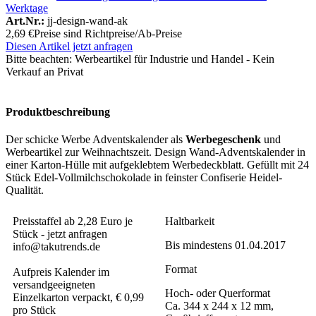
Werktage
Art.Nr.:
jj-design-wand-ak
2,69 €
Preise sind Richtpreise/Ab-Preise
Diesen Artikel jetzt anfragen
Bitte beachten:
Werbeartikel für Industrie und Handel - Kein
Verkauf an Privat
Produktbeschreibung
Der schicke Werbe Adventskalender als
Werbegeschenk
und
Werbeartikel zur Weihnachtszeit. Design Wand-Adventskalender in
einer Karton-Hülle mit aufgeklebtem Werbedeckblatt. Gefüllt mit 24
Stück Edel-Vollmilchschokolade in feinster Confiserie Heidel-
Qualität.
Preisstaffel ab 2,28 Euro je
Haltbarkeit
Stück - jetzt anfragen
Bis mindestens 01.04.2017
info@takutrends.de
Format
Aufpreis Kalender im
versandgeeigneten
Hoch- oder Querformat
Einzelkarton verpackt, € 0,99
Ca. 344 x 244 x 12 mm,
pro Stück