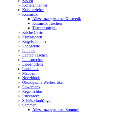
Kissen
Kofferanhänger
Korkenzieher
Kosmetik
Alles anzeigen aus:
Kosmetik
Kosmetik Taschen
Taschenspiegel
Küche Gastro
Kühltaschen
Kugelschreiber
Ladegeräte
Lampen
Laptop Taschen
Lautsprecher
Lippenpflege
Lunchbox
Mappen
Notizblock
Ökologische Werbeartikel
Powerbank
Regenschirm
Rucksäcke
Schlüsselanhänger
Sommer
Alles anzeigen aus:
Sommer