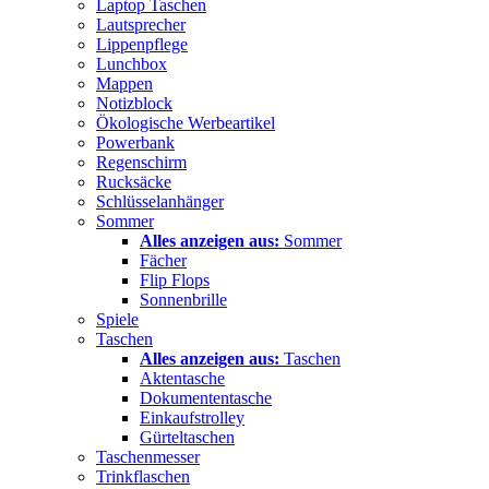
Laptop Taschen
Lautsprecher
Lippenpflege
Lunchbox
Mappen
Notizblock
Ökologische Werbeartikel
Powerbank
Regenschirm
Rucksäcke
Schlüsselanhänger
Sommer
Alles anzeigen aus:
Sommer
Fächer
Flip Flops
Sonnenbrille
Spiele
Taschen
Alles anzeigen aus:
Taschen
Aktentasche
Dokumententasche
Einkaufstrolley
Gürteltaschen
Taschenmesser
Trinkflaschen