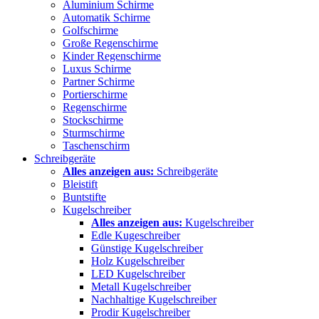
Aluminium Schirme
Automatik Schirme
Golfschirme
Große Regenschirme
Kinder Regenschirme
Luxus Schirme
Partner Schirme
Portierschirme
Regenschirme
Stockschirme
Sturmschirme
Taschenschirm
Schreibgeräte
Alles anzeigen aus:
Schreibgeräte
Bleistift
Buntstifte
Kugelschreiber
Alles anzeigen aus:
Kugelschreiber
Edle Kugeschreiber
Günstige Kugelschreiber
Holz Kugelschreiber
LED Kugelschreiber
Metall Kugelschreiber
Nachhaltige Kugelschreiber
Prodir Kugelschreiber