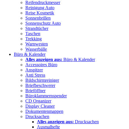
Reifendruckmesser
Reinigung Auto
Reise Kosmetik
Sonnenbrillen
Sonnenschutz Auto
Strandtücher
Taschen
Trekking
Warnwesten
Wasserbälle
Büro & Kalender
Alles anzeigen aus:
Büro & Kalender
Accessoires Büro
Anspitzer
Anti Stress
Bildschirmreiniger
Briefbeschwerer
Brieföffner
Büroklammernspender
CD Organizer
Display Cleaner
Dokumentenmappen
Drucksachen
Alles anzeigen aus:
Drucksachen
Ausmalhefte