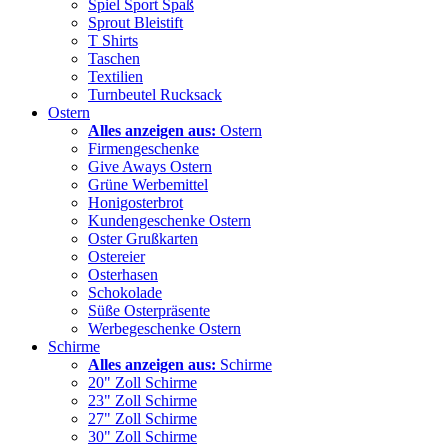
Spiel Sport Spaß
Sprout Bleistift
T Shirts
Taschen
Textilien
Turnbeutel Rucksack
Ostern
Alles anzeigen aus:
Ostern
Firmengeschenke
Give Aways Ostern
Grüne Werbemittel
Honigosterbrot
Kundengeschenke Ostern
Oster Grußkarten
Ostereier
Osterhasen
Schokolade
Süße Osterpräsente
Werbegeschenke Ostern
Schirme
Alles anzeigen aus:
Schirme
20" Zoll Schirme
23" Zoll Schirme
27" Zoll Schirme
30" Zoll Schirme