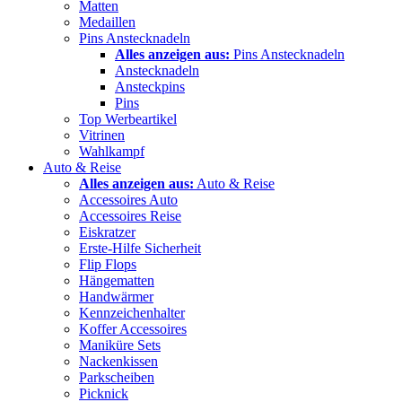
Matten
Medaillen
Pins Anstecknadeln
Alles anzeigen aus:
Pins Anstecknadeln
Anstecknadeln
Ansteckpins
Pins
Top Werbeartikel
Vitrinen
Wahlkampf
Auto & Reise
Alles anzeigen aus:
Auto & Reise
Accessoires Auto
Accessoires Reise
Eiskratzer
Erste-Hilfe Sicherheit
Flip Flops
Hängematten
Handwärmer
Kennzeichenhalter
Koffer Accessoires
Maniküre Sets
Nackenkissen
Parkscheiben
Picknick