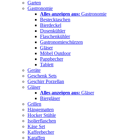
Garten
Gastronomie
Alles anzeigen aus:
Gastronomie
Bestecktaschen
Bierdeckel
Dosenkühler
Flaschenkühler
Gastronomieschürzen
Gläser
Möbel Outdoor
Pappbecher
Tablett
Geräte
Geschenk Sets
Geschirr Porzellan
Gläser
Alles anzeigen aus:
Gläser
Biergläser
Grillen
Hängematten
Hocker Stühle
Isolierflaschen
Käse Set
Kaffeebecher
Karaffen