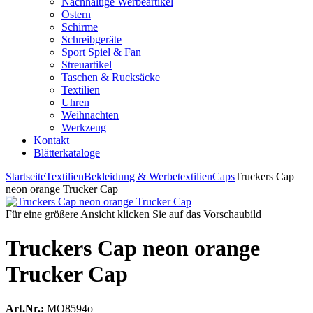
Nachhaltige Werbeartikel
Ostern
Schirme
Schreibgeräte
Sport Spiel & Fan
Streuartikel
Taschen & Rucksäcke
Textilien
Uhren
Weihnachten
Werkzeug
Kontakt
Blätterkataloge
Startseite
Textilien
Bekleidung & Werbetextilien
Caps
Truckers Cap
neon orange Trucker Cap
Für eine größere Ansicht klicken Sie auf das Vorschaubild
Truckers Cap neon orange
Trucker Cap
Art.Nr.:
MO8594o