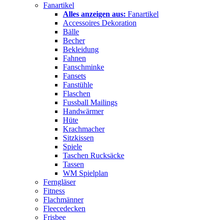
Fanartikel
Alles anzeigen aus:
Fanartikel
Accessoires Dekoration
Bälle
Becher
Bekleidung
Fahnen
Fanschminke
Fansets
Fanstühle
Flaschen
Fussball Mailings
Handwärmer
Hüte
Krachmacher
Sitzkissen
Spiele
Taschen Rucksäcke
Tassen
WM Spielplan
Ferngläser
Fitness
Flachmänner
Fleecedecken
Frisbee