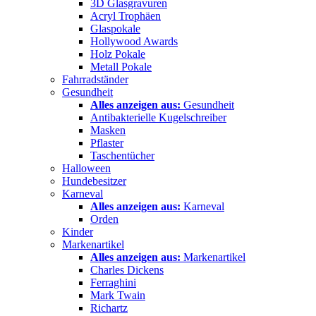
3D Glasgravuren
Acryl Trophäen
Glaspokale
Hollywood Awards
Holz Pokale
Metall Pokale
Fahrradständer
Gesundheit
Alles anzeigen aus:
Gesundheit
Antibakterielle Kugelschreiber
Masken
Pflaster
Taschentücher
Halloween
Hundebesitzer
Karneval
Alles anzeigen aus:
Karneval
Orden
Kinder
Markenartikel
Alles anzeigen aus:
Markenartikel
Charles Dickens
Ferraghini
Mark Twain
Richartz