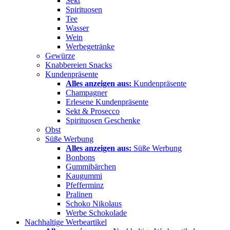
Sekt
Spirituosen
Tee
Wasser
Wein
Werbegetränke
Gewürze
Knabbereien Snacks
Kundenpräsente
Alles anzeigen aus:
Kundenpräsente
Champagner
Erlesene Kundenpräsente
Sekt & Prosecco
Spirituosen Geschenke
Obst
Süße Werbung
Alles anzeigen aus:
Süße Werbung
Bonbons
Gummibärchen
Kaugummi
Pfefferminz
Pralinen
Schoko Nikolaus
Werbe Schokolade
Nachhaltige Werbeartikel