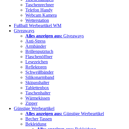
Taschenrechner
Telefon Handy
Webcam Kamera
Wetterstation
Fußball Werbeartikel WM
Giveaways
Alles anzeigen aus:
Giveaways
Anti-Stress
Armbänder
Brillenputztuch
Flaschenöffner
Lesezeichen
Reflektoren
Schweißbänder
Silikonarmband
Skipasshalter
Tablettenbox
Taschenhalter
Wärmekissen
Zipper
Günstige Werbeartikel
Alles anzeigen aus:
Günstige Werbeartikel
Becher Tassen
Bekleidung