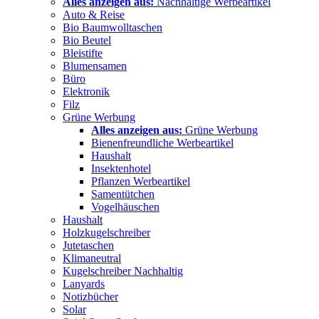
Alles anzeigen aus:
Nachhaltige Werbeartikel
Auto & Reise
Bio Baumwolltaschen
Bio Beutel
Bleistifte
Blumensamen
Büro
Elektronik
Filz
Grüne Werbung
Alles anzeigen aus:
Grüne Werbung
Bienenfreundliche Werbeartikel
Haushalt
Insektenhotel
Pflanzen Werbeartikel
Samentütchen
Vogelhäuschen
Haushalt
Holzkugelschreiber
Jutetaschen
Klimaneutral
Kugelschreiber Nachhaltig
Lanyards
Notizbücher
Solar