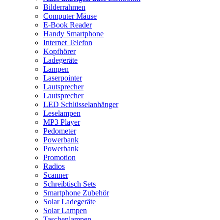
Bilderrahmen
Computer Mäuse
E-Book Reader
Handy Smartphone
Internet Telefon
Kopfhörer
Ladegeräte
Lampen
Laserpointer
Lautsprecher
Lautsprecher
LED Schlüsselanhänger
Leselampen
MP3 Player
Pedometer
Powerbank
Powerbank
Promotion
Radios
Scanner
Schreibtisch Sets
Smartphone Zubehör
Solar Ladegeräte
Solar Lampen
Taschenlampen