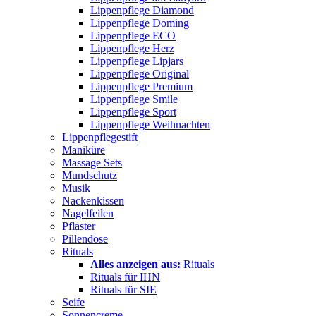
Lippenpflege Diamond
Lippenpflege Doming
Lippenpflege ECO
Lippenpflege Herz
Lippenpflege Lipjars
Lippenpflege Original
Lippenpflege Premium
Lippenpflege Smile
Lippenpflege Sport
Lippenpflege Weihnachten
Lippenpflegestift
Maniküre
Massage Sets
Mundschutz
Musik
Nackenkissen
Nagelfeilen
Pflaster
Pillendose
Rituals
Alles anzeigen aus:
Rituals
Rituals für IHN
Rituals für SIE
Seife
Sonnencreme