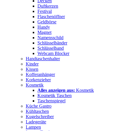
Decken
Duftkerzen
Festival
Flaschenöffner
Geldbörse
Handy
Magnet
Namensschild
Schlüsselbänder
Schlüsselband
Webcam Blocker
Handtaschenhalter
Kinder
Kissen
Kofferanhänger
Korkenzieher
Kosmetik
Alles anzeigen aus:
Kosmetik
Kosmetik Taschen
Taschenspiegel
Küche Gastro
Kühltaschen
Kugelschreiber
Ladegeräte
Lampen