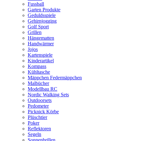
Fussball
Garten Produkte
Geduldsspiele
Gehirnjogging
Golf Sport
Grillen
Hängematten
Handwärmer
Jojos
Kartenspiele
Kinderartikel
Kompass
Kühltasche
Mäppchen Federmäppchen
Malbücher
Modellbau RC
Nordic Walking Sets
Outdoorsets
Pedometer
Picknick Körbe
Plüschtier
Poker
Reflektoren
Segeln
Sonnenbrillen