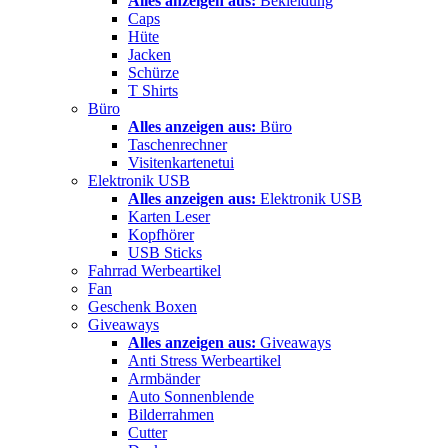
Alles anzeigen aus:
Bekleidung
Caps
Hüte
Jacken
Schürze
T Shirts
Büro
Alles anzeigen aus:
Büro
Taschenrechner
Visitenkartenetui
Elektronik USB
Alles anzeigen aus:
Elektronik USB
Karten Leser
Kopfhörer
USB Sticks
Fahrrad Werbeartikel
Fan
Geschenk Boxen
Giveaways
Alles anzeigen aus:
Giveaways
Anti Stress Werbeartikel
Armbänder
Auto Sonnenblende
Bilderrahmen
Cutter