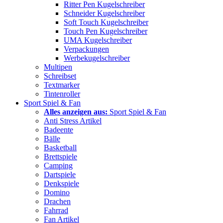
Ritter Pen Kugelschreiber
Schneider Kugelschreiber
Soft Touch Kugelschreiber
Touch Pen Kugelschreiber
UMA Kugelschreiber
Verpackungen
Werbekugelschreiber
Multipen
Schreibset
Textmarker
Tintenroller
Sport Spiel & Fan
Alles anzeigen aus:
Sport Spiel & Fan
Anti Stress Artikel
Badeente
Bälle
Basketball
Brettspiele
Camping
Dartspiele
Denkspiele
Domino
Drachen
Fahrrad
Fan Artikel