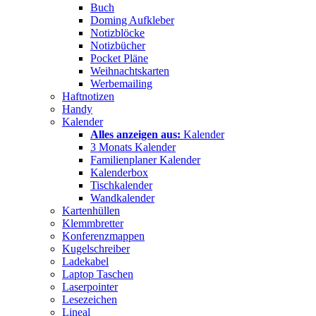
Buch
Doming Aufkleber
Notizblöcke
Notizbücher
Pocket Pläne
Weihnachtskarten
Werbemailing
Haftnotizen
Handy
Kalender
Alles anzeigen aus:
Kalender
3 Monats Kalender
Familienplaner Kalender
Kalenderbox
Tischkalender
Wandkalender
Kartenhüllen
Klemmbretter
Konferenzmappen
Kugelschreiber
Ladekabel
Laptop Taschen
Laserpointer
Lesezeichen
Lineal