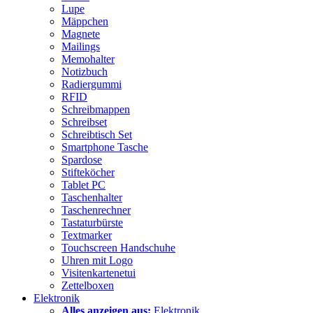
Lupe
Mäppchen
Magnete
Mailings
Memohalter
Notizbuch
Radiergummi
RFID
Schreibmappen
Schreibset
Schreibtisch Set
Smartphone Tasche
Spardose
Stifteköcher
Tablet PC
Taschenhalter
Taschenrechner
Tastaturbürste
Textmarker
Touchscreen Handschuhe
Uhren mit Logo
Visitenkartenetui
Zettelboxen
Elektronik
Alles anzeigen aus:
Elektronik