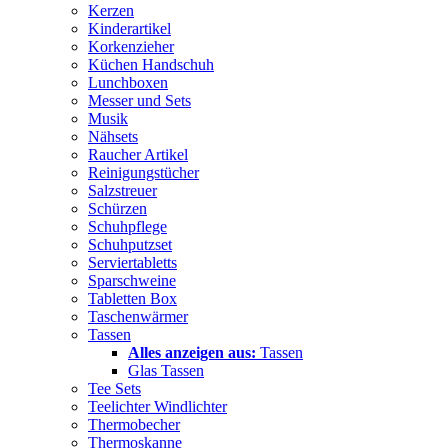
Kerzen
Kinderartikel
Korkenzieher
Küchen Handschuh
Lunchboxen
Messer und Sets
Musik
Nähsets
Raucher Artikel
Reinigungstücher
Salzstreuer
Schürzen
Schuhpflege
Schuhputzset
Serviertabletts
Sparschweine
Tabletten Box
Taschenwärmer
Tassen
Alles anzeigen aus:
Tassen
Glas Tassen
Tee Sets
Teelichter Windlichter
Thermobecher
Thermoskanne