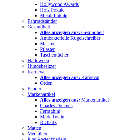
Hollywood Awards
Holz Pokale
Metall Pokale
Fahrradständer
Gesundheit
Alles anzeigen aus:
Gesundheit
Antibakterielle Kugelschreiber
Masken
Pflaster
Taschentücher
Halloween
Hundebesitzer
Karneval
Alles anzeigen aus:
Karneval
Orden
Kinder
Markenartikel
Alles anzeigen aus:
Markenartikel
Charles Dickens
Ferraghini
Mark Twain
Richartz
Matten
Medaillen
Pins Anstecknadeln