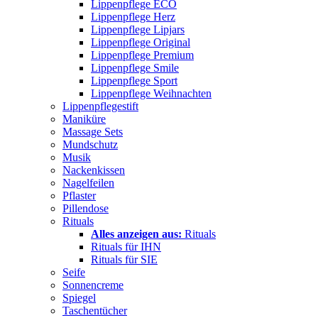
Lippenpflege ECO
Lippenpflege Herz
Lippenpflege Lipjars
Lippenpflege Original
Lippenpflege Premium
Lippenpflege Smile
Lippenpflege Sport
Lippenpflege Weihnachten
Lippenpflegestift
Maniküre
Massage Sets
Mundschutz
Musik
Nackenkissen
Nagelfeilen
Pflaster
Pillendose
Rituals
Alles anzeigen aus:
Rituals
Rituals für IHN
Rituals für SIE
Seife
Sonnencreme
Spiegel
Taschentücher