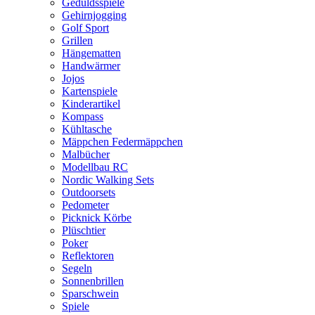
Geduldsspiele
Gehirnjogging
Golf Sport
Grillen
Hängematten
Handwärmer
Jojos
Kartenspiele
Kinderartikel
Kompass
Kühltasche
Mäppchen Federmäppchen
Malbücher
Modellbau RC
Nordic Walking Sets
Outdoorsets
Pedometer
Picknick Körbe
Plüschtier
Poker
Reflektoren
Segeln
Sonnenbrillen
Sparschwein
Spiele