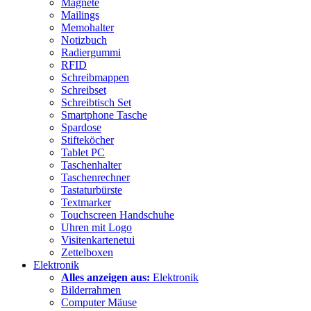
Magnete
Mailings
Memohalter
Notizbuch
Radiergummi
RFID
Schreibmappen
Schreibset
Schreibtisch Set
Smartphone Tasche
Spardose
Stifteköcher
Tablet PC
Taschenhalter
Taschenrechner
Tastaturbürste
Textmarker
Touchscreen Handschuhe
Uhren mit Logo
Visitenkartenetui
Zettelboxen
Elektronik
Alles anzeigen aus:
Elektronik
Bilderrahmen
Computer Mäuse