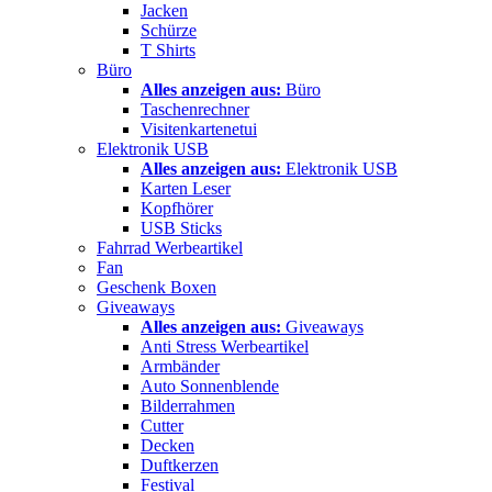
Jacken
Schürze
T Shirts
Büro
Alles anzeigen aus:
Büro
Taschenrechner
Visitenkartenetui
Elektronik USB
Alles anzeigen aus:
Elektronik USB
Karten Leser
Kopfhörer
USB Sticks
Fahrrad Werbeartikel
Fan
Geschenk Boxen
Giveaways
Alles anzeigen aus:
Giveaways
Anti Stress Werbeartikel
Armbänder
Auto Sonnenblende
Bilderrahmen
Cutter
Decken
Duftkerzen
Festival