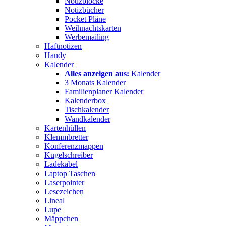
Notizblöcke
Notizbücher
Pocket Pläne
Weihnachtskarten
Werbemailing
Haftnotizen
Handy
Kalender
Alles anzeigen aus:
Kalender
3 Monats Kalender
Familienplaner Kalender
Kalenderbox
Tischkalender
Wandkalender
Kartenhüllen
Klemmbretter
Konferenzmappen
Kugelschreiber
Ladekabel
Laptop Taschen
Laserpointer
Lesezeichen
Lineal
Lupe
Mäppchen