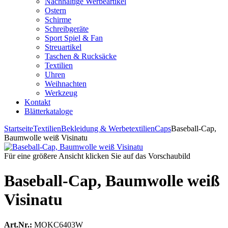
Nachhaltige Werbeartikel
Ostern
Schirme
Schreibgeräte
Sport Spiel & Fan
Streuartikel
Taschen & Rucksäcke
Textilien
Uhren
Weihnachten
Werkzeug
Kontakt
Blätterkataloge
Startseite
Textilien
Bekleidung & Werbetextilien
Caps
Baseball-Cap,
Baumwolle weiß Visinatu
Für eine größere Ansicht klicken Sie auf das Vorschaubild
Baseball-Cap, Baumwolle weiß
Visinatu
Art.Nr.:
MOKC6403W