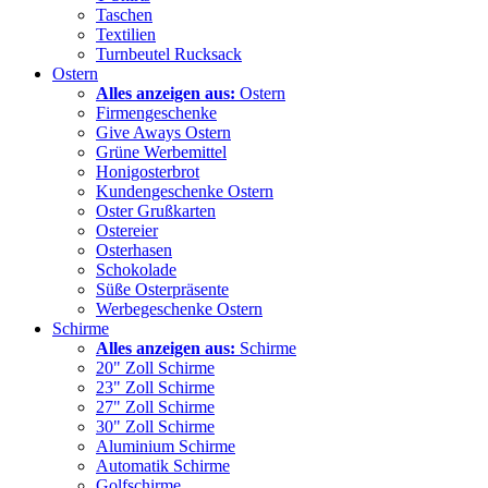
Taschen
Textilien
Turnbeutel Rucksack
Ostern
Alles anzeigen aus:
Ostern
Firmengeschenke
Give Aways Ostern
Grüne Werbemittel
Honigosterbrot
Kundengeschenke Ostern
Oster Grußkarten
Ostereier
Osterhasen
Schokolade
Süße Osterpräsente
Werbegeschenke Ostern
Schirme
Alles anzeigen aus:
Schirme
20" Zoll Schirme
23" Zoll Schirme
27" Zoll Schirme
30" Zoll Schirme
Aluminium Schirme
Automatik Schirme
Golfschirme