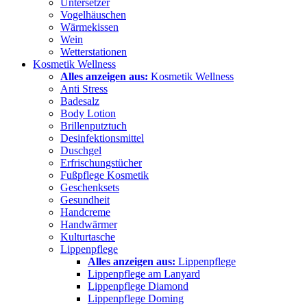
Untersetzer
Vogelhäuschen
Wärmekissen
Wein
Wetterstationen
Kosmetik Wellness
Alles anzeigen aus:
Kosmetik Wellness
Anti Stress
Badesalz
Body Lotion
Brillenputztuch
Desinfektionsmittel
Duschgel
Erfrischungstücher
Fußpflege Kosmetik
Geschenksets
Gesundheit
Handcreme
Handwärmer
Kulturtasche
Lippenpflege
Alles anzeigen aus:
Lippenpflege
Lippenpflege am Lanyard
Lippenpflege Diamond
Lippenpflege Doming