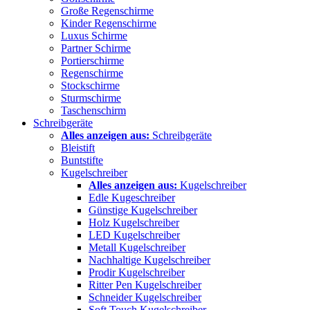
Große Regenschirme
Kinder Regenschirme
Luxus Schirme
Partner Schirme
Portierschirme
Regenschirme
Stockschirme
Sturmschirme
Taschenschirm
Schreibgeräte
Alles anzeigen aus:
Schreibgeräte
Bleistift
Buntstifte
Kugelschreiber
Alles anzeigen aus:
Kugelschreiber
Edle Kugeschreiber
Günstige Kugelschreiber
Holz Kugelschreiber
LED Kugelschreiber
Metall Kugelschreiber
Nachhaltige Kugelschreiber
Prodir Kugelschreiber
Ritter Pen Kugelschreiber
Schneider Kugelschreiber
Soft Touch Kugelschreiber