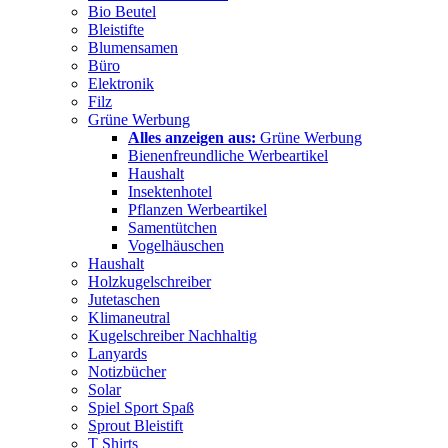
Bio Beutel
Bleistifte
Blumensamen
Büro
Elektronik
Filz
Grüne Werbung
Alles anzeigen aus:
Grüne Werbung
Bienenfreundliche Werbeartikel
Haushalt
Insektenhotel
Pflanzen Werbeartikel
Samentütchen
Vogelhäuschen
Haushalt
Holzkugelschreiber
Jutetaschen
Klimaneutral
Kugelschreiber Nachhaltig
Lanyards
Notizbücher
Solar
Spiel Sport Spaß
Sprout Bleistift
T Shirts