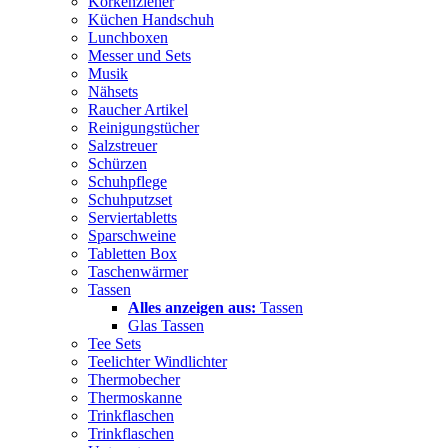
Korkenzieher
Küchen Handschuh
Lunchboxen
Messer und Sets
Musik
Nähsets
Raucher Artikel
Reinigungstücher
Salzstreuer
Schürzen
Schuhpflege
Schuhputzset
Serviertabletts
Sparschweine
Tabletten Box
Taschenwärmer
Tassen
Alles anzeigen aus:
Tassen
Glas Tassen
Tee Sets
Teelichter Windlichter
Thermobecher
Thermoskanne
Trinkflaschen
Trinkflaschen