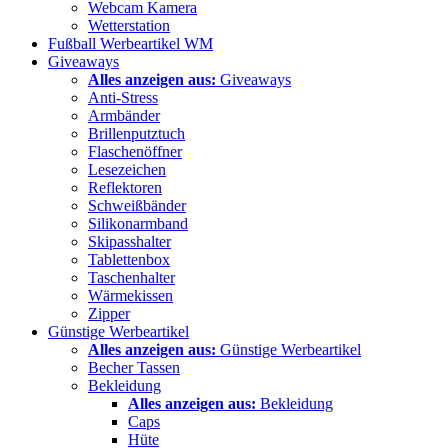
Webcam Kamera
Wetterstation
Fußball Werbeartikel WM
Giveaways
Alles anzeigen aus:
Giveaways
Anti-Stress
Armbänder
Brillenputztuch
Flaschenöffner
Lesezeichen
Reflektoren
Schweißbänder
Silikonarmband
Skipasshalter
Tablettenbox
Taschenhalter
Wärmekissen
Zipper
Günstige Werbeartikel
Alles anzeigen aus:
Günstige Werbeartikel
Becher Tassen
Bekleidung
Alles anzeigen aus:
Bekleidung
Caps
Hüte