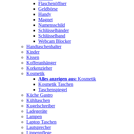
Flaschenöffner
Geldbörse
Handy
Magnet
Namensschild
Schlüsselbänder
Schlüsselband
Webcam Blocker
Handtaschenhalter
Kinder
Kissen
Kofferanhänger
Korkenzieher
Kosmetik
Alles anzeigen aus:
Kosmetik
Kosmetik Taschen
Taschenspiegel
Küche Gastro
Kühltaschen
Kugelschreiber
Ladegeräte
Lampen
Laptop Taschen
Lautsprecher
Lippenpflege