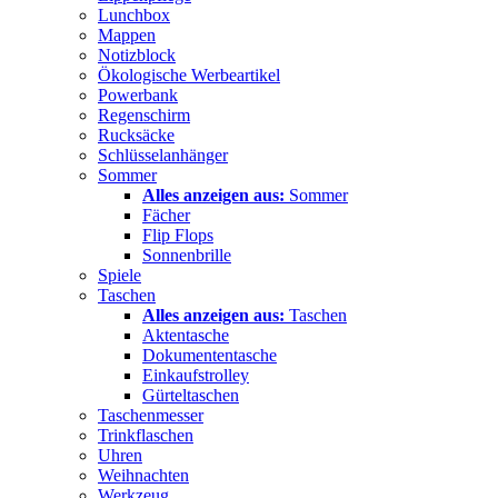
Lunchbox
Mappen
Notizblock
Ökologische Werbeartikel
Powerbank
Regenschirm
Rucksäcke
Schlüsselanhänger
Sommer
Alles anzeigen aus:
Sommer
Fächer
Flip Flops
Sonnenbrille
Spiele
Taschen
Alles anzeigen aus:
Taschen
Aktentasche
Dokumententasche
Einkaufstrolley
Gürteltaschen
Taschenmesser
Trinkflaschen
Uhren
Weihnachten
Werkzeug