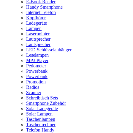
E-Book Reader
Handy Smartphone
Internet Telefon
Kopfhörer
Ladegeräte
Lampen
Laserpointer
Lautsprecher
Lautsprecher
LED Schlüsselanhänger
Leselampen
MP3 Player
Pedometer
Powerbank
Powerbank
Promotion
Radios
Scanner
Schreibtisch Sets
Smartphone Zubehör
Solar Ladegeräte
Solar Lampen
Taschenlampen
Taschenrechner
Telefon Handy