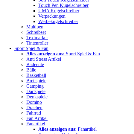
Touch Pen Kugelschreiber
UMA Kugelschreiber
Verpackungen
Werbekugelschreiber
Multipen
Schreibset
Textmarker
Tintenroller
Sport Spiel & Fan
Alles anzeigen aus:
Sport Spiel & Fan
Anti Stress Artikel
Badeente
Bälle
Basketball
Brettspiele
Camping
Dartspiele
Denkspiele
Domino
Drachen
Fahrrad
Fan Artikel
Fanartikel
Alles anzeigen aus:
Fanartikel