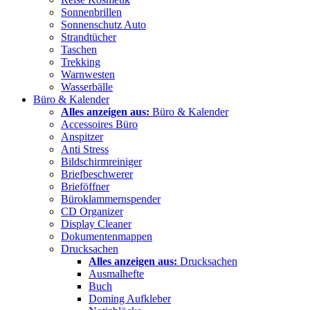
Sonnenbrillen
Sonnenschutz Auto
Strandtücher
Taschen
Trekking
Warnwesten
Wasserbälle
Büro & Kalender
Alles anzeigen aus:
Büro & Kalender
Accessoires Büro
Anspitzer
Anti Stress
Bildschirmreiniger
Briefbeschwerer
Brieföffner
Büroklammernspender
CD Organizer
Display Cleaner
Dokumentenmappen
Drucksachen
Alles anzeigen aus:
Drucksachen
Ausmalhefte
Buch
Doming Aufkleber