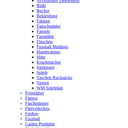
Accessoires Dekoration
Bälle
Becher
Bekleidung
Fahnen
Fanschminke
Fansets
Fanstühle
Flaschen
Fussball Mailings
Handwärmer
Hüte
Krachmacher
Sitzkissen
Spiele
Taschen Rucksäcke
Tassen
WM Spielplan
Ferngläser
Fitness
Flachmänner
Fleecedecken
Frisbee
Fussball
Garten Produkte