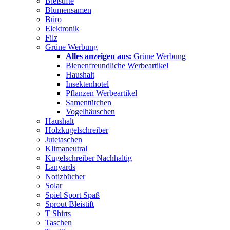
Bleistifte
Blumensamen
Büro
Elektronik
Filz
Grüne Werbung
Alles anzeigen aus:
Grüne Werbung
Bienenfreundliche Werbeartikel
Haushalt
Insektenhotel
Pflanzen Werbeartikel
Samentütchen
Vogelhäuschen
Haushalt
Holzkugelschreiber
Jutetaschen
Klimaneutral
Kugelschreiber Nachhaltig
Lanyards
Notizbücher
Solar
Spiel Sport Spaß
Sprout Bleistift
T Shirts
Taschen