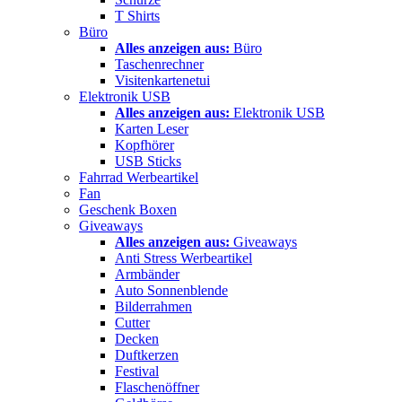
T Shirts
Büro
Alles anzeigen aus:
Büro
Taschenrechner
Visitenkartenetui
Elektronik USB
Alles anzeigen aus:
Elektronik USB
Karten Leser
Kopfhörer
USB Sticks
Fahrrad Werbeartikel
Fan
Geschenk Boxen
Giveaways
Alles anzeigen aus:
Giveaways
Anti Stress Werbeartikel
Armbänder
Auto Sonnenblende
Bilderrahmen
Cutter
Decken
Duftkerzen
Festival
Flaschenöffner