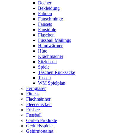
Becher
Bekleidung
Fahnen
Fanschminke
Fansets
Fanstühle
Flaschen
Fussball Mailings
Handwärmer
Hüte
Krachmacher
Sitzkissen
Spiele
Taschen Rucksäcke
Tassen
WM Spielplan
Ferngläser
Fitness
Flachmänner
Fleecedecken
Frisbee
Fussball
Garten Produkte
Geduldsspiele
Gehirnjogging