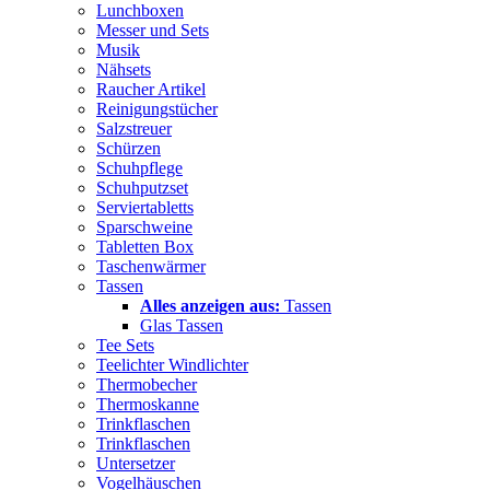
Lunchboxen
Messer und Sets
Musik
Nähsets
Raucher Artikel
Reinigungstücher
Salzstreuer
Schürzen
Schuhpflege
Schuhputzset
Serviertabletts
Sparschweine
Tabletten Box
Taschenwärmer
Tassen
Alles anzeigen aus:
Tassen
Glas Tassen
Tee Sets
Teelichter Windlichter
Thermobecher
Thermoskanne
Trinkflaschen
Trinkflaschen
Untersetzer
Vogelhäuschen