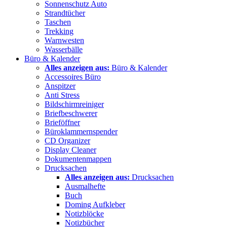
Sonnenschutz Auto
Strandtücher
Taschen
Trekking
Warnwesten
Wasserbälle
Büro & Kalender
Alles anzeigen aus:
Büro & Kalender
Accessoires Büro
Anspitzer
Anti Stress
Bildschirmreiniger
Briefbeschwerer
Brieföffner
Büroklammernspender
CD Organizer
Display Cleaner
Dokumentenmappen
Drucksachen
Alles anzeigen aus:
Drucksachen
Ausmalhefte
Buch
Doming Aufkleber
Notizblöcke
Notizbücher