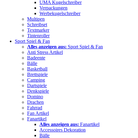
UMA Kugelschreiber
Verpackungen
Werbekugelschreiber
Multipen
Schreibset
Textmarker
Tintenroller
Sport Spiel & Fan
Alles anzeigen aus:
Sport Spiel & Fan
Anti Stress Artikel
Badeente
Bälle
Basketball
Brettspiele
Camping
Dartspiele
Denkspiele
Domino
Drachen
Fahrrad
Fan Artikel
Fanartikel
Alles anzeigen aus:
Fanartikel
Accessoires Dekoration
Bälle