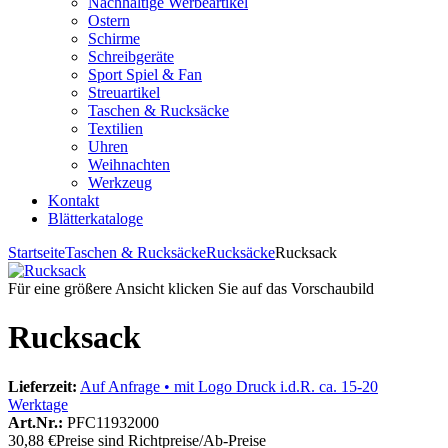
Nachhaltige Werbeartikel
Ostern
Schirme
Schreibgeräte
Sport Spiel & Fan
Streuartikel
Taschen & Rucksäcke
Textilien
Uhren
Weihnachten
Werkzeug
Kontakt
Blätterkataloge
Startseite
Taschen & Rucksäcke
Rucksäcke
Rucksack
Für eine größere Ansicht klicken Sie auf das Vorschaubild
Rucksack
Lieferzeit:
Auf Anfrage • mit Logo Druck i.d.R. ca. 15-20
Werktage
Art.Nr.:
PFC11932000
30,88 €
Preise sind Richtpreise/Ab-Preise