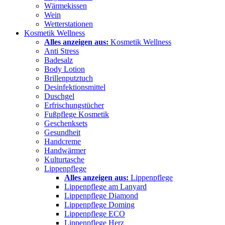
Wärmekissen
Wein
Wetterstationen
Kosmetik Wellness
Alles anzeigen aus:
Kosmetik Wellness
Anti Stress
Badesalz
Body Lotion
Brillenputztuch
Desinfektionsmittel
Duschgel
Erfrischungstücher
Fußpflege Kosmetik
Geschenksets
Gesundheit
Handcreme
Handwärmer
Kulturtasche
Lippenpflege
Alles anzeigen aus:
Lippenpflege
Lippenpflege am Lanyard
Lippenpflege Diamond
Lippenpflege Doming
Lippenpflege ECO
Lippenpflege Herz