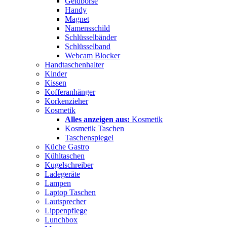
Geldbörse
Handy
Magnet
Namensschild
Schlüsselbänder
Schlüsselband
Webcam Blocker
Handtaschenhalter
Kinder
Kissen
Kofferanhänger
Korkenzieher
Kosmetik
Alles anzeigen aus:
Kosmetik
Kosmetik Taschen
Taschenspiegel
Küche Gastro
Kühltaschen
Kugelschreiber
Ladegeräte
Lampen
Laptop Taschen
Lautsprecher
Lippenpflege
Lunchbox