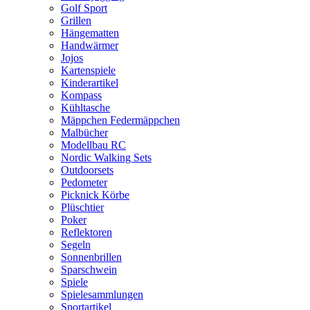
Golf Sport
Grillen
Hängematten
Handwärmer
Jojos
Kartenspiele
Kinderartikel
Kompass
Kühltasche
Mäppchen Federmäppchen
Malbücher
Modellbau RC
Nordic Walking Sets
Outdoorsets
Pedometer
Picknick Körbe
Plüschtier
Poker
Reflektoren
Segeln
Sonnenbrillen
Sparschwein
Spiele
Spielesammlungen
Sportartikel