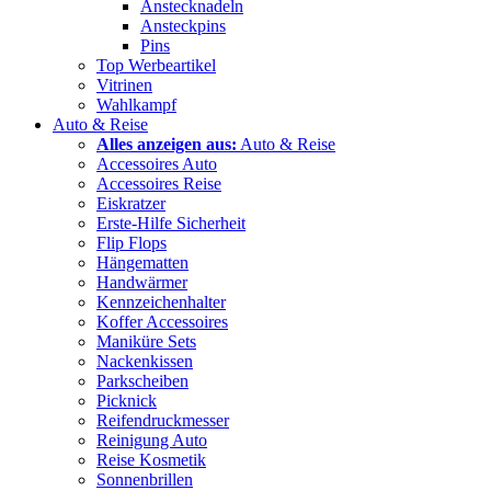
Anstecknadeln
Ansteckpins
Pins
Top Werbeartikel
Vitrinen
Wahlkampf
Auto & Reise
Alles anzeigen aus:
Auto & Reise
Accessoires Auto
Accessoires Reise
Eiskratzer
Erste-Hilfe Sicherheit
Flip Flops
Hängematten
Handwärmer
Kennzeichenhalter
Koffer Accessoires
Maniküre Sets
Nackenkissen
Parkscheiben
Picknick
Reifendruckmesser
Reinigung Auto
Reise Kosmetik
Sonnenbrillen