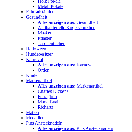
Holz Pokale
Metall Pokale
Fahrradständer
Gesundheit
Alles anzeigen aus:
Gesundheit
Antibakterielle Kugelschreiber
Masken
Pflaster
Taschentücher
Halloween
Hundebesitzer
Karneval
Alles anzeigen aus:
Karneval
Orden
Kinder
Markenartikel
Alles anzeigen aus:
Markenartikel
Charles Dickens
Ferraghini
Mark Twain
Richartz
Matten
Medaillen
Pins Anstecknadeln
Alles anzeigen aus:
Pins Anstecknadeln