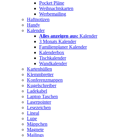
Pocket Pläne
Weihnachtskarten
Werbemailing
Haftnotizen
Handy
Kalender
Alles anzeigen aus:
Kalender
3 Monats Kalender
Familienplaner Kalender
Kalenderbox
Tischkalender
Wandkalender
Kartenhüllen
Klemmbretter
Konferenzmappen
Kugelschreiber
Ladekabel
Laptop Taschen
Laserpointer
Lesezeichen
Lineal
Lupe
Mäppchen
Magnete
Mailings