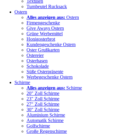
Textilien
Turnbeutel Rucksack
Ostern
Alles anzeigen aus:
Ostern
Firmengeschenke
Give Aways Ostern
Grüne Werbemittel
Honigosterbrot
Kundengeschenke Ostern
Oster Grußkarten
Ostereier
Osterhasen
Schokolade
Süße Osterpräsente
Werbegeschenke Ostern
Schirme
Alles anzeigen aus:
Schirme
20" Zoll Schirme
23" Zoll Schirme
27" Zoll Schirme
30" Zoll Schirme
Aluminium Schirme
Automatik Schirme
Golfschirme
Große Regenschirme