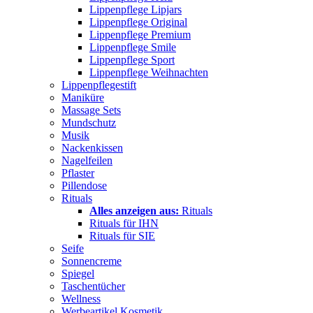
Lippenpflege Lipjars
Lippenpflege Original
Lippenpflege Premium
Lippenpflege Smile
Lippenpflege Sport
Lippenpflege Weihnachten
Lippenpflegestift
Maniküre
Massage Sets
Mundschutz
Musik
Nackenkissen
Nagelfeilen
Pflaster
Pillendose
Rituals
Alles anzeigen aus:
Rituals
Rituals für IHN
Rituals für SIE
Seife
Sonnencreme
Spiegel
Taschentücher
Wellness
Werbeartikel Kosmetik