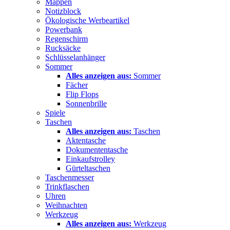
Mappen
Notizblock
Ökologische Werbeartikel
Powerbank
Regenschirm
Rucksäcke
Schlüsselanhänger
Sommer
Alles anzeigen aus:
Sommer
Fächer
Flip Flops
Sonnenbrille
Spiele
Taschen
Alles anzeigen aus:
Taschen
Aktentasche
Dokumententasche
Einkaufstrolley
Gürteltaschen
Taschenmesser
Trinkflaschen
Uhren
Weihnachten
Werkzeug
Alles anzeigen aus:
Werkzeug