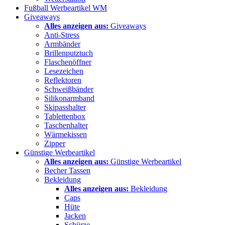
Fußball Werbeartikel WM
Giveaways
Alles anzeigen aus:
Giveaways
Anti-Stress
Armbänder
Brillenputztuch
Flaschenöffner
Lesezeichen
Reflektoren
Schweißbänder
Silikonarmband
Skipasshalter
Tablettenbox
Taschenhalter
Wärmekissen
Zipper
Günstige Werbeartikel
Alles anzeigen aus:
Günstige Werbeartikel
Becher Tassen
Bekleidung
Alles anzeigen aus:
Bekleidung
Caps
Hüte
Jacken
Schürze