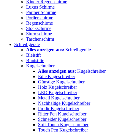
Kinder Regenschirme
Luxus Schirme
Partner Schirme
Portierschirme
Regenschirme
Stockschirme
Sturmschirme
Taschenschirm
Schreibgeräte
Alles anzeigen aus:
Schreibgeräte
Bleistift
Buntstifte
Kugelschreiber
Alles anzeigen aus:
Kugelschreiber
Edle Kugeschreiber
Günstige Kugelschreiber
Holz Kugelschreiber
LED Kugelschreiber
Metall Kugelschreiber
Nachhaltige Kugelschreiber
Prodir Kugelschreiber
Ritter Pen Kugelschreiber
Schneider Kugelschreiber
Soft Touch Kugelschreiber
Touch Pen Kugelschreiber