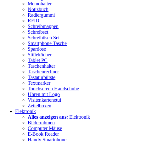
Memohalter
Notizbuch
Radiergummi
RFID
Schreibmappen
Schreibset
Schreibtisch Set
Smartphone Tasche
Spardose
Stifteköcher
Tablet PC
Taschenhalter
Taschenrechner
Tastaturbürste
Textmarker
Touchscreen Handschuhe
Uhren mit Logo
Visitenkartenetui
Zettelboxen
Elektronik
Alles anzeigen aus:
Elektronik
Bilderrahmen
Computer Mäuse
E-Book Reader
Handy Smartphone