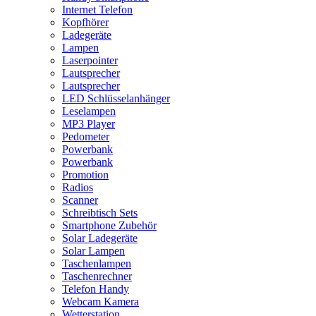
Internet Telefon
Kopfhörer
Ladegeräte
Lampen
Laserpointer
Lautsprecher
Lautsprecher
LED Schlüsselanhänger
Leselampen
MP3 Player
Pedometer
Powerbank
Powerbank
Promotion
Radios
Scanner
Schreibtisch Sets
Smartphone Zubehör
Solar Ladegeräte
Solar Lampen
Taschenlampen
Taschenrechner
Telefon Handy
Webcam Kamera
Wetterstation