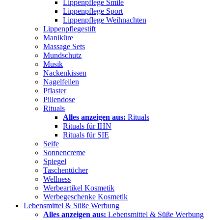
Lippenpflege Smile
Lippenpflege Sport
Lippenpflege Weihnachten
Lippenpflegestift
Maniküre
Massage Sets
Mundschutz
Musik
Nackenkissen
Nagelfeilen
Pflaster
Pillendose
Rituals
Alles anzeigen aus:
Rituals
Rituals für IHN
Rituals für SIE
Seife
Sonnencreme
Spiegel
Taschentücher
Wellness
Werbeartikel Kosmetik
Werbegeschenke Kosmetik
Lebensmittel & Süße Werbung
Alles anzeigen aus:
Lebensmittel & Süße Werbung