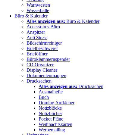
Warnwesten
Wasserbälle
Büro & Kalender
Alles anzeigen aus:
Büro & Kalender
Accessoires Büro
Anspitzer
Anti Stress
Bildschirmreiniger
Briefbeschwerer
Brieföffner
Büroklammernspender
CD Organizer
Display Cleaner
Dokumentenmappen
Drucksachen
Alles anzeigen aus:
Drucksachen
Ausmalhefte
Buch
Doming Aufkleber
Notizblöcke
Notizbücher
Pocket Pläne
Weihnachtskarten
Werbemailing