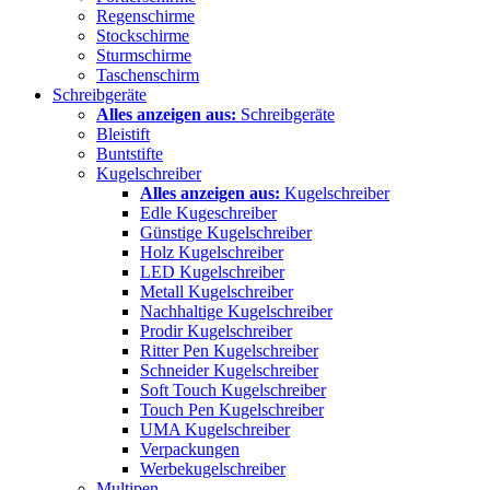
Regenschirme
Stockschirme
Sturmschirme
Taschenschirm
Schreibgeräte
Alles anzeigen aus:
Schreibgeräte
Bleistift
Buntstifte
Kugelschreiber
Alles anzeigen aus:
Kugelschreiber
Edle Kugeschreiber
Günstige Kugelschreiber
Holz Kugelschreiber
LED Kugelschreiber
Metall Kugelschreiber
Nachhaltige Kugelschreiber
Prodir Kugelschreiber
Ritter Pen Kugelschreiber
Schneider Kugelschreiber
Soft Touch Kugelschreiber
Touch Pen Kugelschreiber
UMA Kugelschreiber
Verpackungen
Werbekugelschreiber
Multipen