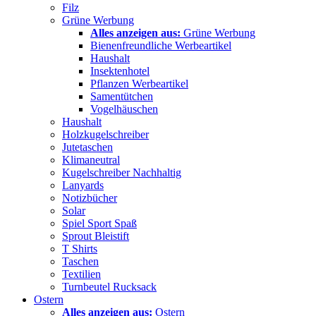
Filz
Grüne Werbung
Alles anzeigen aus:
Grüne Werbung
Bienenfreundliche Werbeartikel
Haushalt
Insektenhotel
Pflanzen Werbeartikel
Samentütchen
Vogelhäuschen
Haushalt
Holzkugelschreiber
Jutetaschen
Klimaneutral
Kugelschreiber Nachhaltig
Lanyards
Notizbücher
Solar
Spiel Sport Spaß
Sprout Bleistift
T Shirts
Taschen
Textilien
Turnbeutel Rucksack
Ostern
Alles anzeigen aus:
Ostern