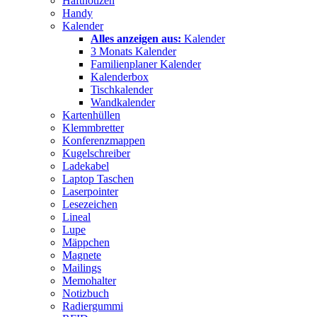
Haftnotizen
Handy
Kalender
Alles anzeigen aus:
Kalender
3 Monats Kalender
Familienplaner Kalender
Kalenderbox
Tischkalender
Wandkalender
Kartenhüllen
Klemmbretter
Konferenzmappen
Kugelschreiber
Ladekabel
Laptop Taschen
Laserpointer
Lesezeichen
Lineal
Lupe
Mäppchen
Magnete
Mailings
Memohalter
Notizbuch
Radiergummi