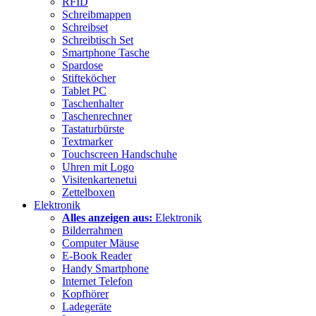
RFID
Schreibmappen
Schreibset
Schreibtisch Set
Smartphone Tasche
Spardose
Stifteköcher
Tablet PC
Taschenhalter
Taschenrechner
Tastaturbürste
Textmarker
Touchscreen Handschuhe
Uhren mit Logo
Visitenkartenetui
Zettelboxen
Elektronik
Alles anzeigen aus:
Elektronik
Bilderrahmen
Computer Mäuse
E-Book Reader
Handy Smartphone
Internet Telefon
Kopfhörer
Ladegeräte