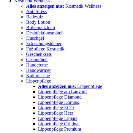
Kosmetik Wellness
Alles anzeigen aus:
Kosmetik Wellness
Anti Stress
Badesalz
Body Lotion
Brillenputztuch
Desinfektionsmittel
Duschgel
Erfrischungstücher
Fußpflege Kosmetik
Geschenksets
Gesundheit
Handcreme
Handwärmer
Kulturtasche
Lippenpflege
Alles anzeigen aus:
Lippenpflege
Lippenpflege am Lanyard
Lippenpflege Diamond
Lippenpflege Doming
Lippenpflege ECO
Lippenpflege Herz
Lippenpflege Lipjars
Lippenpflege Original
Lippenpflege Premium