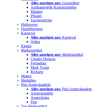
Alles anzeigen aus:
Gesundheit
Antibakterielle Kugelschreiber
Masken
Pflaster
Taschentücher
Halloween
Hundebesitzer
Karneval
Alles anzeigen aus:
Karneval
Orden
Kinder
Markenartikel
Alles anzeigen aus:
Markenartikel
Charles Dickens
Ferraghini
Mark Twain
Richartz
Matten
Medaillen
Pins Anstecknadeln
Alles anzeigen aus:
Pins Anstecknadeln
Anstecknadeln
Ansteckpins
Pins
Top Werbeartikel