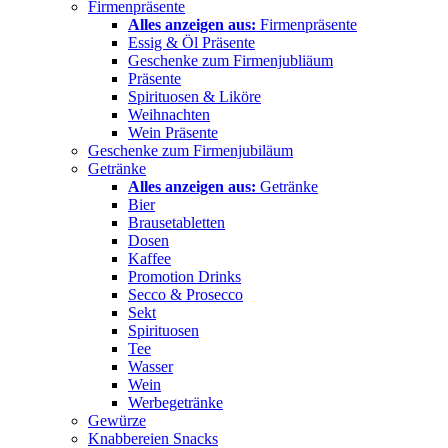
Firmenpräsente
Alles anzeigen aus:
Firmenpräsente
Essig & Öl Präsente
Geschenke zum Firmenjubliäum
Präsente
Spirituosen & Liköre
Weihnachten
Wein Präsente
Geschenke zum Firmenjubiläum
Getränke
Alles anzeigen aus:
Getränke
Bier
Brausetabletten
Dosen
Kaffee
Promotion Drinks
Secco & Prosecco
Sekt
Spirituosen
Tee
Wasser
Wein
Werbegetränke
Gewürze
Knabbereien Snacks