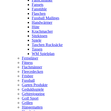
Fanschminke
Fansets
Fanstühle
Flaschen
Fussball Mailings
Handwärmer
Hüte
Krachmacher
Sitzkissen
Spiele
Taschen Rucksäcke
Tassen
WM Spielplan
Ferngläser
Fitness
Flachmänner
Fleecedecken
Frisbee
Fussball
Garten Produkte
Geduldsspiele
Gehirnjogging
Golf Sport
Grillen
Hängematten