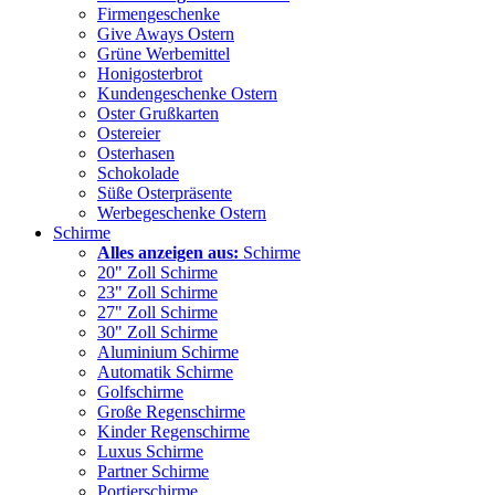
Firmengeschenke
Give Aways Ostern
Grüne Werbemittel
Honigosterbrot
Kundengeschenke Ostern
Oster Grußkarten
Ostereier
Osterhasen
Schokolade
Süße Osterpräsente
Werbegeschenke Ostern
Schirme
Alles anzeigen aus:
Schirme
20" Zoll Schirme
23" Zoll Schirme
27" Zoll Schirme
30" Zoll Schirme
Aluminium Schirme
Automatik Schirme
Golfschirme
Große Regenschirme
Kinder Regenschirme
Luxus Schirme
Partner Schirme
Portierschirme