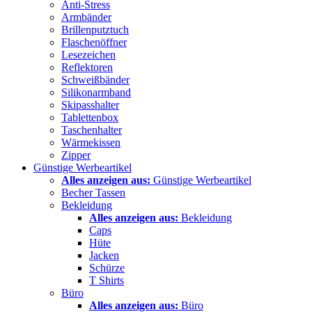
Anti-Stress
Armbänder
Brillenputztuch
Flaschenöffner
Lesezeichen
Reflektoren
Schweißbänder
Silikonarmband
Skipasshalter
Tablettenbox
Taschenhalter
Wärmekissen
Zipper
Günstige Werbeartikel
Alles anzeigen aus:
Günstige Werbeartikel
Becher Tassen
Bekleidung
Alles anzeigen aus:
Bekleidung
Caps
Hüte
Jacken
Schürze
T Shirts
Büro
Alles anzeigen aus:
Büro