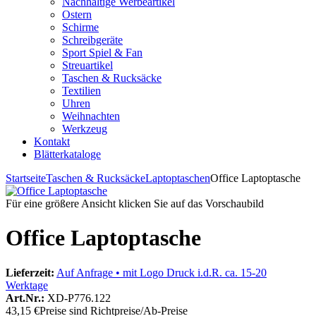
Nachhaltige Werbeartikel
Ostern
Schirme
Schreibgeräte
Sport Spiel & Fan
Streuartikel
Taschen & Rucksäcke
Textilien
Uhren
Weihnachten
Werkzeug
Kontakt
Blätterkataloge
Startseite
Taschen & Rucksäcke
Laptoptaschen
Office Laptoptasche
Für eine größere Ansicht klicken Sie auf das Vorschaubild
Office Laptoptasche
Lieferzeit:
Auf Anfrage • mit Logo Druck i.d.R. ca. 15-20
Werktage
Art.Nr.:
XD-P776.122
43,15 €
Preise sind Richtpreise/Ab-Preise