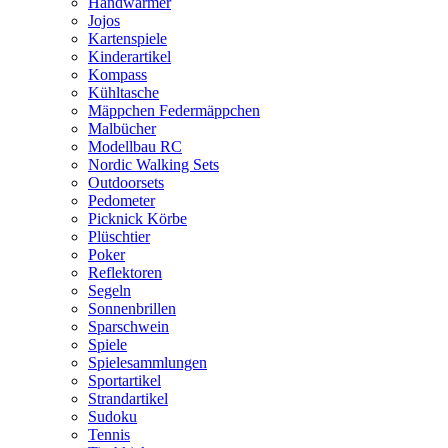
Handwärmer
Jojos
Kartenspiele
Kinderartikel
Kompass
Kühltasche
Mäppchen Federmäppchen
Malbücher
Modellbau RC
Nordic Walking Sets
Outdoorsets
Pedometer
Picknick Körbe
Plüschtier
Poker
Reflektoren
Segeln
Sonnenbrillen
Sparschwein
Spiele
Spielesammlungen
Sportartikel
Strandartikel
Sudoku
Tennis