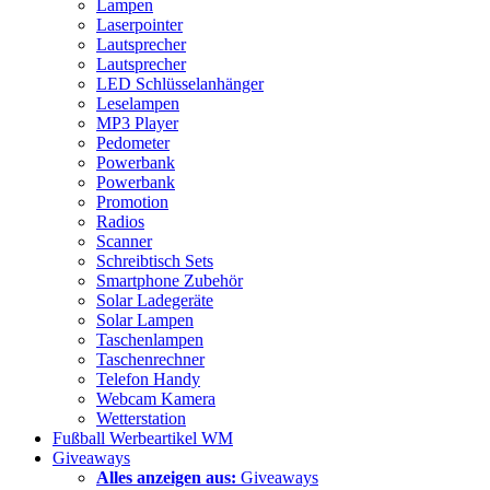
Lampen
Laserpointer
Lautsprecher
Lautsprecher
LED Schlüsselanhänger
Leselampen
MP3 Player
Pedometer
Powerbank
Powerbank
Promotion
Radios
Scanner
Schreibtisch Sets
Smartphone Zubehör
Solar Ladegeräte
Solar Lampen
Taschenlampen
Taschenrechner
Telefon Handy
Webcam Kamera
Wetterstation
Fußball Werbeartikel WM
Giveaways
Alles anzeigen aus:
Giveaways