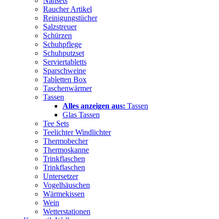
Nähsets
Raucher Artikel
Reinigungstücher
Salzstreuer
Schürzen
Schuhpflege
Schuhputzset
Serviertabletts
Sparschweine
Tabletten Box
Taschenwärmer
Tassen
Alles anzeigen aus:
Tassen
Glas Tassen
Tee Sets
Teelichter Windlichter
Thermobecher
Thermoskanne
Trinkflaschen
Trinkflaschen
Untersetzer
Vogelhäuschen
Wärmekissen
Wein
Wetterstationen