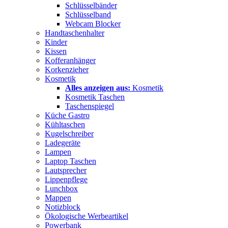
Schlüsselbänder
Schlüsselband
Webcam Blocker
Handtaschenhalter
Kinder
Kissen
Kofferanhänger
Korkenzieher
Kosmetik
Alles anzeigen aus:
Kosmetik
Kosmetik Taschen
Taschenspiegel
Küche Gastro
Kühltaschen
Kugelschreiber
Ladegeräte
Lampen
Laptop Taschen
Lautsprecher
Lippenpflege
Lunchbox
Mappen
Notizblock
Ökologische Werbeartikel
Powerbank