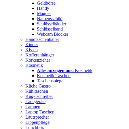
Geldbörse
Handy
Magnet
Namensschild
Schlüsselbänder
Schlüsselband
Webcam Blocker
Handtaschenhalter
Kinder
Kissen
Kofferanhänger
Korkenzieher
Kosmetik
Alles anzeigen aus:
Kosmetik
Kosmetik Taschen
Taschenspiegel
Küche Gastro
Kühltaschen
Kugelschreiber
Ladegeräte
Lampen
Laptop Taschen
Lautsprecher
Lippenpflege
Lunchbox