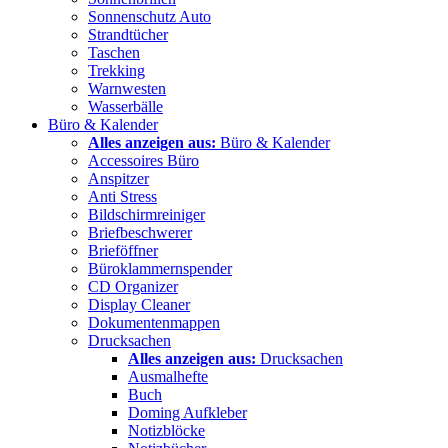
Sonnenschutz Auto
Strandtücher
Taschen
Trekking
Warnwesten
Wasserbälle
Büro & Kalender
Alles anzeigen aus:
Büro & Kalender
Accessoires Büro
Anspitzer
Anti Stress
Bildschirmreiniger
Briefbeschwerer
Brieföffner
Büroklammernspender
CD Organizer
Display Cleaner
Dokumentenmappen
Drucksachen
Alles anzeigen aus:
Drucksachen
Ausmalhefte
Buch
Doming Aufkleber
Notizblöcke