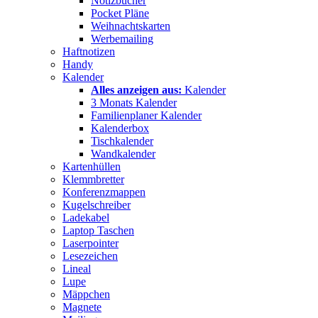
Notizbücher
Pocket Pläne
Weihnachtskarten
Werbemailing
Haftnotizen
Handy
Kalender
Alles anzeigen aus:
Kalender
3 Monats Kalender
Familienplaner Kalender
Kalenderbox
Tischkalender
Wandkalender
Kartenhüllen
Klemmbretter
Konferenzmappen
Kugelschreiber
Ladekabel
Laptop Taschen
Laserpointer
Lesezeichen
Lineal
Lupe
Mäppchen
Magnete