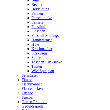
Bälle
Becher
Bekleidung
Fahnen
Fanschminke
Fansets
Fanstühle
Flaschen
Fussball Mailings
Handwärmer
Hüte
Krachmacher
Sitzkissen
Spiele
Taschen Rucksäcke
Tassen
WM Spielplan
Ferngläser
Fitness
Flachmänner
Fleecedecken
Frisbee
Fussball
Garten Produkte
Geduldsspiele