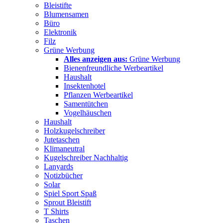
Bleistifte
Blumensamen
Büro
Elektronik
Filz
Grüne Werbung
Alles anzeigen aus:
Grüne Werbung
Bienenfreundliche Werbeartikel
Haushalt
Insektenhotel
Pflanzen Werbeartikel
Samentütchen
Vogelhäuschen
Haushalt
Holzkugelschreiber
Jutetaschen
Klimaneutral
Kugelschreiber Nachhaltig
Lanyards
Notizbücher
Solar
Spiel Sport Spaß
Sprout Bleistift
T Shirts
Taschen