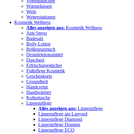
Vogelhäuschen
Wärmekissen
Wein
Wetterstationen
Kosmetik Wellness
Alles anzeigen aus:
Kosmetik Wellness
Anti Stress
Badesalz
Body Lotion
Brillenputztuch
Desinfektionsmittel
Duschgel
Erfrischungstücher
Fußpflege Kosmetik
Geschenksets
Gesundheit
Handcreme
Handwärmer
Kulturtasche
Lippenpflege
Alles anzeigen aus:
Lippenpflege
Lippenpflege am Lanyard
Lippenpflege Diamond
Lippenpflege Doming
Lippenpflege ECO