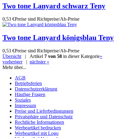
Two tone Lanyard schwarz Teny
0,53 €
Preise sind Richtpreise/Ab-Preise
Two tone Lanyard königsblau Teny
0,53 €
Preise sind Richtpreise/Ab-Preise
Übersicht
| Artikel
7 von 58
in dieser Kategorie
«
vorheriger
|
nächster »
Mehr über...
AGB
Betriebsferien
Datenschutzerklärung
Häufige Fragen
Soziales
Impressum
Preise und Lieferbedingungen
Privatsphäre und Datenschutz
Rechtliche Informationen
Werbeartikel bedrucken
Werbeartikel mit Logo