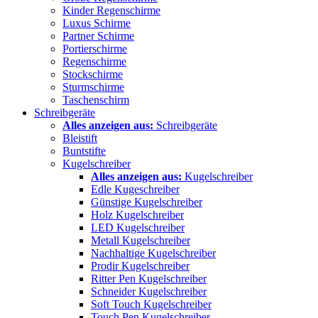
Kinder Regenschirme
Luxus Schirme
Partner Schirme
Portierschirme
Regenschirme
Stockschirme
Sturmschirme
Taschenschirm
Schreibgeräte
Alles anzeigen aus:
Schreibgeräte
Bleistift
Buntstifte
Kugelschreiber
Alles anzeigen aus:
Kugelschreiber
Edle Kugeschreiber
Günstige Kugelschreiber
Holz Kugelschreiber
LED Kugelschreiber
Metall Kugelschreiber
Nachhaltige Kugelschreiber
Prodir Kugelschreiber
Ritter Pen Kugelschreiber
Schneider Kugelschreiber
Soft Touch Kugelschreiber
Touch Pen Kugelschreiber