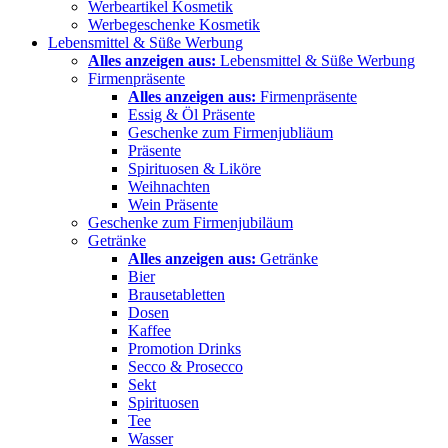
Werbeartikel Kosmetik
Werbegeschenke Kosmetik
Lebensmittel & Süße Werbung
Alles anzeigen aus:
Lebensmittel & Süße Werbung
Firmenpräsente
Alles anzeigen aus:
Firmenpräsente
Essig & Öl Präsente
Geschenke zum Firmenjubliäum
Präsente
Spirituosen & Liköre
Weihnachten
Wein Präsente
Geschenke zum Firmenjubiläum
Getränke
Alles anzeigen aus:
Getränke
Bier
Brausetabletten
Dosen
Kaffee
Promotion Drinks
Secco & Prosecco
Sekt
Spirituosen
Tee
Wasser