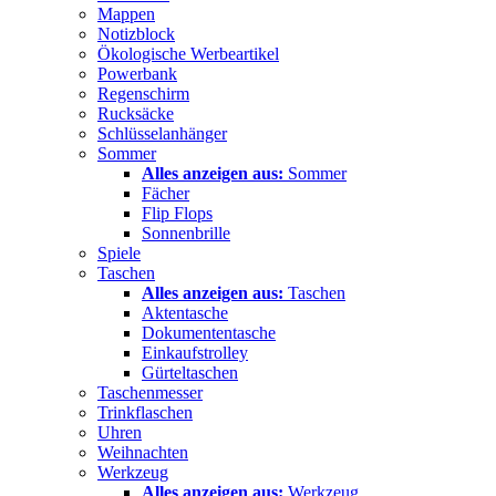
Mappen
Notizblock
Ökologische Werbeartikel
Powerbank
Regenschirm
Rucksäcke
Schlüsselanhänger
Sommer
Alles anzeigen aus:
Sommer
Fächer
Flip Flops
Sonnenbrille
Spiele
Taschen
Alles anzeigen aus:
Taschen
Aktentasche
Dokumententasche
Einkaufstrolley
Gürteltaschen
Taschenmesser
Trinkflaschen
Uhren
Weihnachten
Werkzeug
Alles anzeigen aus:
Werkzeug