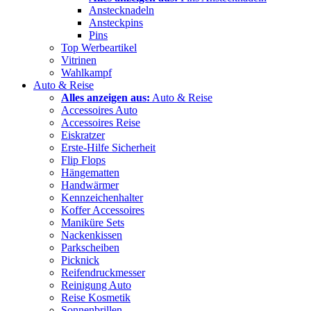
Anstecknadeln
Ansteckpins
Pins
Top Werbeartikel
Vitrinen
Wahlkampf
Auto & Reise
Alles anzeigen aus:
Auto & Reise
Accessoires Auto
Accessoires Reise
Eiskratzer
Erste-Hilfe Sicherheit
Flip Flops
Hängematten
Handwärmer
Kennzeichenhalter
Koffer Accessoires
Maniküre Sets
Nackenkissen
Parkscheiben
Picknick
Reifendruckmesser
Reinigung Auto
Reise Kosmetik
Sonnenbrillen