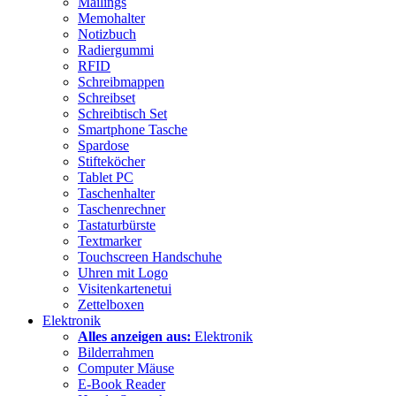
Mailings
Memohalter
Notizbuch
Radiergummi
RFID
Schreibmappen
Schreibset
Schreibtisch Set
Smartphone Tasche
Spardose
Stifteköcher
Tablet PC
Taschenhalter
Taschenrechner
Tastaturbürste
Textmarker
Touchscreen Handschuhe
Uhren mit Logo
Visitenkartenetui
Zettelboxen
Elektronik
Alles anzeigen aus:
Elektronik
Bilderrahmen
Computer Mäuse
E-Book Reader