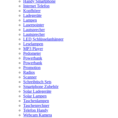
Handy Smartphone
Internet Telefon
Kopfhörer
Ladegeräte
Lampen
Laserpointer
Lautsprecher
Lautsprecher
LED Schlüsselanhänger
Leselampen
MP3 Player
Pedometer
Powerbank
Powerbank
Promotion
Radios
Scanner
Schreibtisch Sets
Smartphone Zubehör
Solar Ladegeräte
Solar Lampen
Taschenlampen
Taschenrechner
Telefon Handy
Webcam Kamera