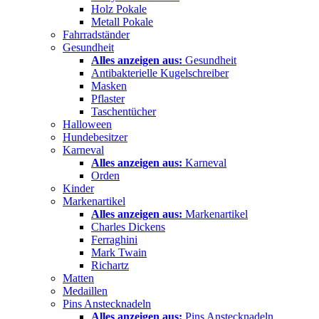
Holz Pokale
Metall Pokale
Fahrradständer
Gesundheit
Alles anzeigen aus:
Gesundheit
Antibakterielle Kugelschreiber
Masken
Pflaster
Taschentücher
Halloween
Hundebesitzer
Karneval
Alles anzeigen aus:
Karneval
Orden
Kinder
Markenartikel
Alles anzeigen aus:
Markenartikel
Charles Dickens
Ferraghini
Mark Twain
Richartz
Matten
Medaillen
Pins Anstecknadeln
Alles anzeigen aus:
Pins Anstecknadeln