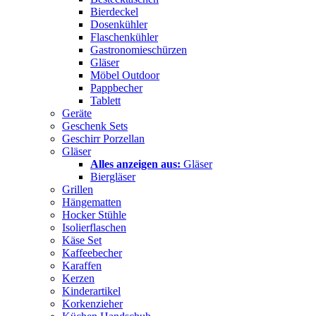
Bierdeckel
Dosenkühler
Flaschenkühler
Gastronomieschürzen
Gläser
Möbel Outdoor
Pappbecher
Tablett
Geräte
Geschenk Sets
Geschirr Porzellan
Gläser
Alles anzeigen aus:
Gläser
Biergläser
Grillen
Hängematten
Hocker Stühle
Isolierflaschen
Käse Set
Kaffeebecher
Karaffen
Kerzen
Kinderartikel
Korkenzieher