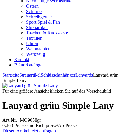
Nachhaltige Werbeartikel
Ostern
Schirme
Schreibgeräte
Sport Spiel & Fan
Streuartikel
Taschen & Rucksäcke
Textilien
Uhren
Weihnachten
Werkzeug
Kontakt
Blätterkataloge
Startseite
Streuartikel
Schlüsselanhänger
Lanyards
Lanyard grün
Simple Lany
Für eine größere Ansicht klicken Sie auf das Vorschaubild
Lanyard grün Simple Lany
Art.Nr.:
MO9058gr
0,36 €
Preise sind Richtpreise/Ab-Preise
Diesen Artikel jetzt anfragen