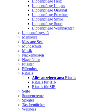
Lippenpflege Herz
Lippenpflege Lipjars
Lippenpflege Original
Lippenpflege Premium
Lippenpflege Smile
Lippenpflege Sport
Lippenpflege Weihnachten
Lippenpflegestift
Maniküre
Massage Sets
Mundschutz
Musik
Nackenkissen
Nagelfeilen
Pflaster
Pillendose
Rituals
Alles anzeigen aus:
Rituals
Rituals für IHN
Rituals für SIE
Seife
Sonnencreme
Spiegel
Taschentücher
Wellness