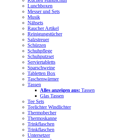
Küchen Handschuh
Lunchboxen
Messer und Sets
Musik
Nähsets
Raucher Artikel
Reinigungstücher
Salzstreuer
Schürzen
Schuhpflege
Schuhputzset
Serviertabletts
Sparschweine
Tabletten Box
Taschenwärmer
Tassen
Alles anzeigen aus:
Tassen
Glas Tassen
Tee Sets
Teelichter Windlichter
Thermobecher
Thermoskanne
Trinkflaschen
Trinkflaschen
Untersetzer