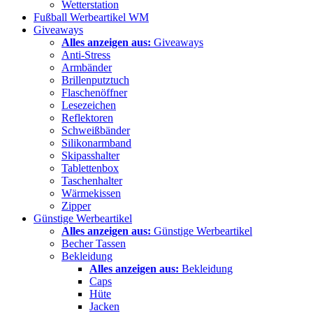
Wetterstation
Fußball Werbeartikel WM
Giveaways
Alles anzeigen aus:
Giveaways
Anti-Stress
Armbänder
Brillenputztuch
Flaschenöffner
Lesezeichen
Reflektoren
Schweißbänder
Silikonarmband
Skipasshalter
Tablettenbox
Taschenhalter
Wärmekissen
Zipper
Günstige Werbeartikel
Alles anzeigen aus:
Günstige Werbeartikel
Becher Tassen
Bekleidung
Alles anzeigen aus:
Bekleidung
Caps
Hüte
Jacken