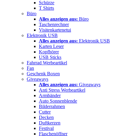
Schürze
T Shirts
Büro
Alles anzeigen aus:
Büro
Taschenrechner
Visitenkartenetui
Elektronik USB
Alles anzeigen aus:
Elektronik USB
Karten Leser
Kopfhörer
USB Sticks
Fahrrad Werbeartikel
Fan
Geschenk Boxen
Giveaways
Alles anzeigen aus:
Giveaways
Anti Stress Werbeartikel
Armbänder
Auto Sonnenblende
Bilderrahmen
Cutter
Decken
Duftkerzen
Festival
Flaschenöffner