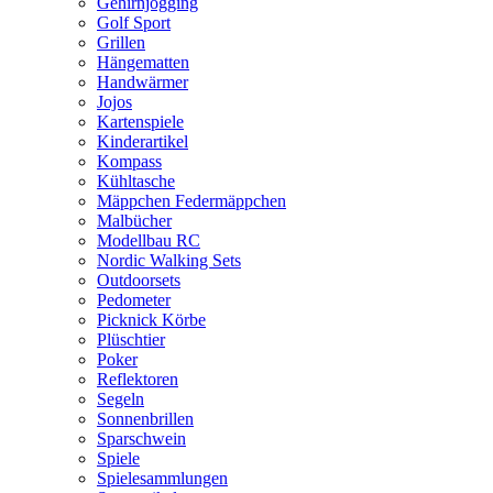
Gehirnjogging
Golf Sport
Grillen
Hängematten
Handwärmer
Jojos
Kartenspiele
Kinderartikel
Kompass
Kühltasche
Mäppchen Federmäppchen
Malbücher
Modellbau RC
Nordic Walking Sets
Outdoorsets
Pedometer
Picknick Körbe
Plüschtier
Poker
Reflektoren
Segeln
Sonnenbrillen
Sparschwein
Spiele
Spielesammlungen