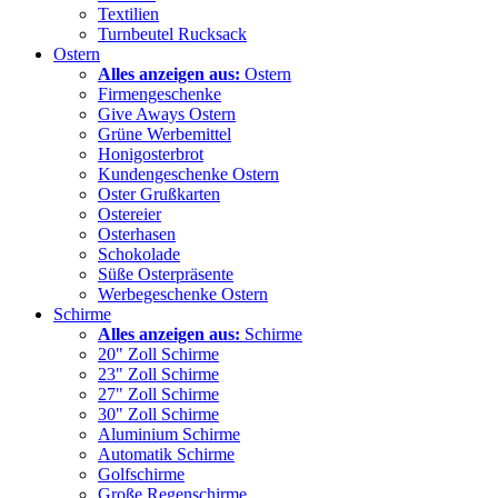
Textilien
Turnbeutel Rucksack
Ostern
Alles anzeigen aus:
Ostern
Firmengeschenke
Give Aways Ostern
Grüne Werbemittel
Honigosterbrot
Kundengeschenke Ostern
Oster Grußkarten
Ostereier
Osterhasen
Schokolade
Süße Osterpräsente
Werbegeschenke Ostern
Schirme
Alles anzeigen aus:
Schirme
20" Zoll Schirme
23" Zoll Schirme
27" Zoll Schirme
30" Zoll Schirme
Aluminium Schirme
Automatik Schirme
Golfschirme
Große Regenschirme