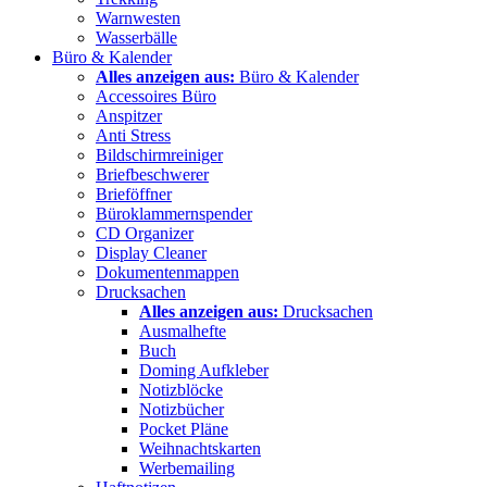
Warnwesten
Wasserbälle
Büro & Kalender
Alles anzeigen aus:
Büro & Kalender
Accessoires Büro
Anspitzer
Anti Stress
Bildschirmreiniger
Briefbeschwerer
Brieföffner
Büroklammernspender
CD Organizer
Display Cleaner
Dokumentenmappen
Drucksachen
Alles anzeigen aus:
Drucksachen
Ausmalhefte
Buch
Doming Aufkleber
Notizblöcke
Notizbücher
Pocket Pläne
Weihnachtskarten
Werbemailing