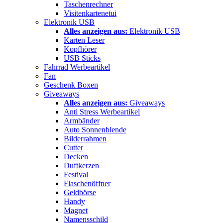
Taschenrechner
Visitenkartenetui
Elektronik USB
Alles anzeigen aus:
Elektronik USB
Karten Leser
Kopfhörer
USB Sticks
Fahrrad Werbeartikel
Fan
Geschenk Boxen
Giveaways
Alles anzeigen aus:
Giveaways
Anti Stress Werbeartikel
Armbänder
Auto Sonnenblende
Bilderrahmen
Cutter
Decken
Duftkerzen
Festival
Flaschenöffner
Geldbörse
Handy
Magnet
Namensschild