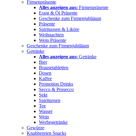
Firmenpräsente
Alles anzeigen aus:
Firmenpräsente
Essig & Öl Präsente
Geschenke zum Firmenjubliäum
Präsente
Spirituosen & Liköre
Weihnachten
Wein Präsente
Geschenke zum Firmenjubiläum
Getränke
Alles anzeigen aus:
Getränke
Bier
Brausetabletten
Dosen
Kaffee
Promotion Drinks
Secco & Prosecco
Sekt
Spirituosen
Tee
Wasser
Wein
Werbegetränke
Gewürze
Knabbereien Snacks