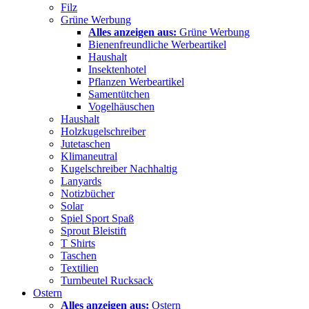
Filz
Grüne Werbung
Alles anzeigen aus:
Grüne Werbung
Bienenfreundliche Werbeartikel
Haushalt
Insektenhotel
Pflanzen Werbeartikel
Samentütchen
Vogelhäuschen
Haushalt
Holzkugelschreiber
Jutetaschen
Klimaneutral
Kugelschreiber Nachhaltig
Lanyards
Notizbücher
Solar
Spiel Sport Spaß
Sprout Bleistift
T Shirts
Taschen
Textilien
Turnbeutel Rucksack
Ostern
Alles anzeigen aus:
Ostern