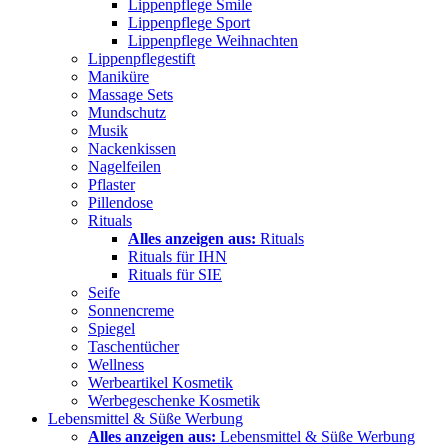
Lippenpflege Smile
Lippenpflege Sport
Lippenpflege Weihnachten
Lippenpflegestift
Maniküre
Massage Sets
Mundschutz
Musik
Nackenkissen
Nagelfeilen
Pflaster
Pillendose
Rituals
Alles anzeigen aus:
Rituals
Rituals für IHN
Rituals für SIE
Seife
Sonnencreme
Spiegel
Taschentücher
Wellness
Werbeartikel Kosmetik
Werbegeschenke Kosmetik
Lebensmittel & Süße Werbung
Alles anzeigen aus:
Lebensmittel & Süße Werbung