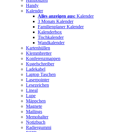
Haftnotizen
Handy
Kalender
Alles anzeigen aus:
Kalender
3 Monats Kalender
Familienplaner Kalender
Kalenderbox
Tischkalender
Wandkalender
Kartenhüllen
Klemmbretter
Konferenzmappen
Kugelschreiber
Ladekabel
Laptop Taschen
Laserpointer
Lesezeichen
Lineal
Lupe
Mäppchen
Magnete
Mailings
Memohalter
Notizbuch
Radiergummi