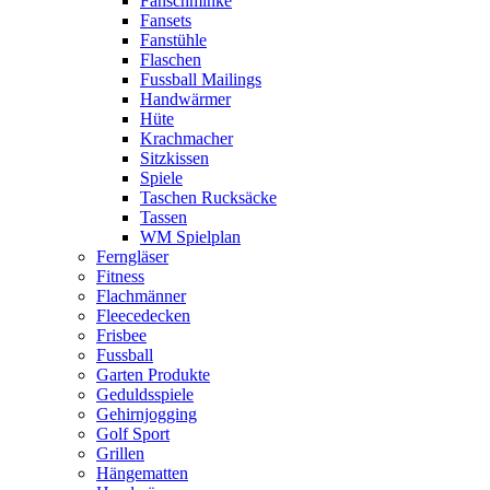
Fanschminke
Fansets
Fanstühle
Flaschen
Fussball Mailings
Handwärmer
Hüte
Krachmacher
Sitzkissen
Spiele
Taschen Rucksäcke
Tassen
WM Spielplan
Ferngläser
Fitness
Flachmänner
Fleecedecken
Frisbee
Fussball
Garten Produkte
Geduldsspiele
Gehirnjogging
Golf Sport
Grillen
Hängematten