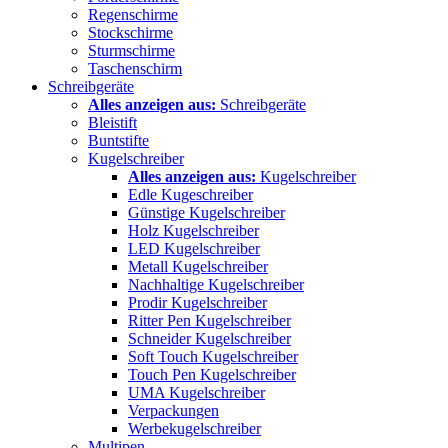
Regenschirme
Stockschirme
Sturmschirme
Taschenschirm
Schreibgeräte
Alles anzeigen aus:
Schreibgeräte
Bleistift
Buntstifte
Kugelschreiber
Alles anzeigen aus:
Kugelschreiber
Edle Kugeschreiber
Günstige Kugelschreiber
Holz Kugelschreiber
LED Kugelschreiber
Metall Kugelschreiber
Nachhaltige Kugelschreiber
Prodir Kugelschreiber
Ritter Pen Kugelschreiber
Schneider Kugelschreiber
Soft Touch Kugelschreiber
Touch Pen Kugelschreiber
UMA Kugelschreiber
Verpackungen
Werbekugelschreiber
Multipen