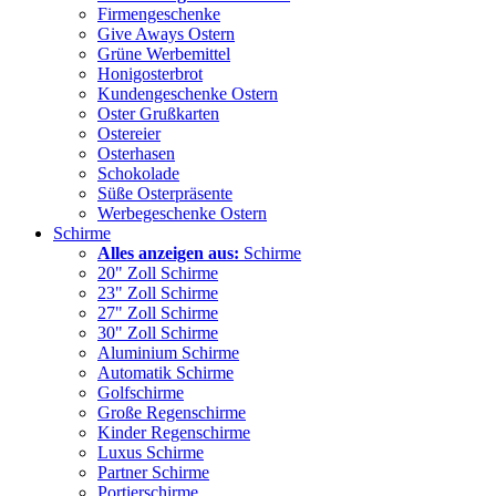
Firmengeschenke
Give Aways Ostern
Grüne Werbemittel
Honigosterbrot
Kundengeschenke Ostern
Oster Grußkarten
Ostereier
Osterhasen
Schokolade
Süße Osterpräsente
Werbegeschenke Ostern
Schirme
Alles anzeigen aus:
Schirme
20" Zoll Schirme
23" Zoll Schirme
27" Zoll Schirme
30" Zoll Schirme
Aluminium Schirme
Automatik Schirme
Golfschirme
Große Regenschirme
Kinder Regenschirme
Luxus Schirme
Partner Schirme
Portierschirme