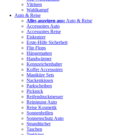
Vitrinen
Wahlkampf
Auto & Reise
Alles anzeigen aus:
Auto & Reise
Accessoires Auto
Accessoires Reise
Eiskratzer
Erste-Hilfe Sicherheit
Flip Flops
Hängematten
Handwärmer
Kennzeichenhalter
Koffer Accessoires
Maniküre Sets
Nackenkissen
Parkscheiben
Picknick
Reifendruckmesser
Reinigung Auto
Reise Kosmetik
Sonnenbrillen
Sonnenschutz Auto
Strandtücher
Taschen
Trekking