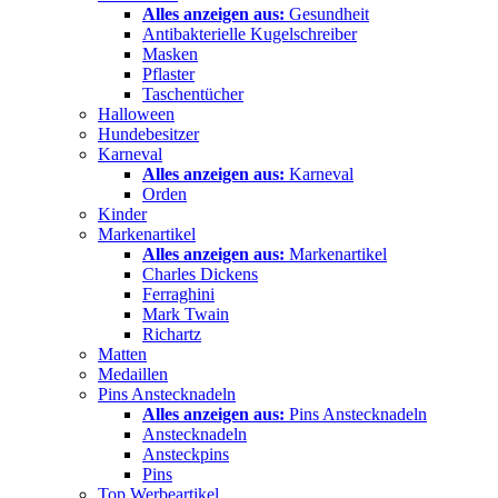
Alles anzeigen aus:
Gesundheit
Antibakterielle Kugelschreiber
Masken
Pflaster
Taschentücher
Halloween
Hundebesitzer
Karneval
Alles anzeigen aus:
Karneval
Orden
Kinder
Markenartikel
Alles anzeigen aus:
Markenartikel
Charles Dickens
Ferraghini
Mark Twain
Richartz
Matten
Medaillen
Pins Anstecknadeln
Alles anzeigen aus:
Pins Anstecknadeln
Anstecknadeln
Ansteckpins
Pins
Top Werbeartikel