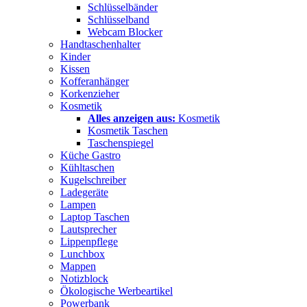
Schlüsselbänder
Schlüsselband
Webcam Blocker
Handtaschenhalter
Kinder
Kissen
Kofferanhänger
Korkenzieher
Kosmetik
Alles anzeigen aus:
Kosmetik
Kosmetik Taschen
Taschenspiegel
Küche Gastro
Kühltaschen
Kugelschreiber
Ladegeräte
Lampen
Laptop Taschen
Lautsprecher
Lippenpflege
Lunchbox
Mappen
Notizblock
Ökologische Werbeartikel
Powerbank