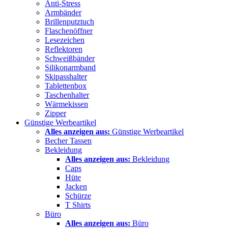
Anti-Stress
Armbänder
Brillenputztuch
Flaschenöffner
Lesezeichen
Reflektoren
Schweißbänder
Silikonarmband
Skipasshalter
Tablettenbox
Taschenhalter
Wärmekissen
Zipper
Günstige Werbeartikel
Alles anzeigen aus:
Günstige Werbeartikel
Becher Tassen
Bekleidung
Alles anzeigen aus:
Bekleidung
Caps
Hüte
Jacken
Schürze
T Shirts
Büro
Alles anzeigen aus:
Büro