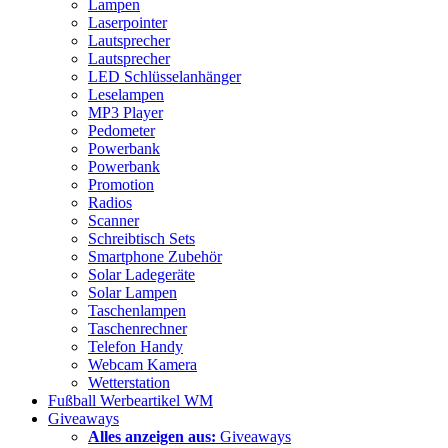
Lampen
Laserpointer
Lautsprecher
Lautsprecher
LED Schlüsselanhänger
Leselampen
MP3 Player
Pedometer
Powerbank
Powerbank
Promotion
Radios
Scanner
Schreibtisch Sets
Smartphone Zubehör
Solar Ladegeräte
Solar Lampen
Taschenlampen
Taschenrechner
Telefon Handy
Webcam Kamera
Wetterstation
Fußball Werbeartikel WM
Giveaways
Alles anzeigen aus:
Giveaways