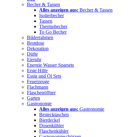
Becher & Tassen
Alles anzeigen aus:
Becher & Tassen
Isolierbecher
Tassen
Thermobecher
To Go Becher
Bilderrahmen
Brotdose
Dekoration
Düfte
Eieruhr
Energie Wasser Sparsets
Erste Hilfe
Essig und Öl Sets
Feuerzeuge
Flachmann
Flaschenöffner
Garten
Gastronomie
Alles anzeigen aus:
Gastronomie
Bestecktaschen
Bierdeckel
Dosenkühler
Flaschenkühler
Gastronomieschürzen