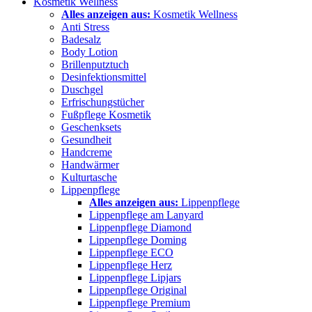
Kosmetik Wellness
Alles anzeigen aus:
Kosmetik Wellness
Anti Stress
Badesalz
Body Lotion
Brillenputztuch
Desinfektionsmittel
Duschgel
Erfrischungstücher
Fußpflege Kosmetik
Geschenksets
Gesundheit
Handcreme
Handwärmer
Kulturtasche
Lippenpflege
Alles anzeigen aus:
Lippenpflege
Lippenpflege am Lanyard
Lippenpflege Diamond
Lippenpflege Doming
Lippenpflege ECO
Lippenpflege Herz
Lippenpflege Lipjars
Lippenpflege Original
Lippenpflege Premium