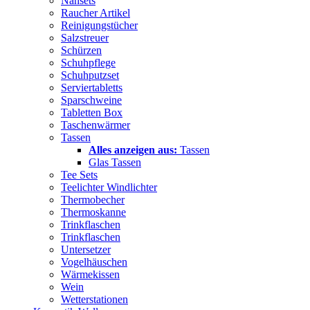
Nähsets
Raucher Artikel
Reinigungstücher
Salzstreuer
Schürzen
Schuhpflege
Schuhputzset
Serviertabletts
Sparschweine
Tabletten Box
Taschenwärmer
Tassen
Alles anzeigen aus:
Tassen
Glas Tassen
Tee Sets
Teelichter Windlichter
Thermobecher
Thermoskanne
Trinkflaschen
Trinkflaschen
Untersetzer
Vogelhäuschen
Wärmekissen
Wein
Wetterstationen