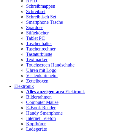
RFID
Schreibmappen
Schreibset
Schreibtisch Set
Smartphone Tasche
Spardose
Stifteköcher
Tablet PC
Taschenhalter
Taschenrechner
Tastaturbürste
Textmarker
Touchscreen Handschuhe
Uhren mit Logo
Visitenkartenetui
Zettelboxen
Elektronik
Alles anzeigen aus:
Elektronik
Bilderrahmen
Computer Mäuse
E-Book Reader
Handy Smartphone
Internet Telefon
Kopfhörer
Ladegeräte