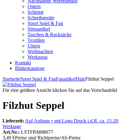
Nachhaltige Werbeartikel
Ostern
Schirme
Schreibgeräte
Sport Spiel & Fan
Streuartikel
Taschen & Rucksäcke
Textilien
Uhren
Weihnachten
Werkzeug
Kontakt
Blätterkataloge
Startseite
Sport Spiel & Fan
Fanartikel
Hüte
Filzhut Seppel
Für eine größere Ansicht klicken Sie auf das Vorschaubild
Filzhut Seppel
Lieferzeit:
Auf Anfrage • mit Logo Druck i.d.R. ca. 15-20
Werktage
Art.Nr.:
LSTFRM08077
3,49 €
Preise sind Richtpreise/Ab-Preise