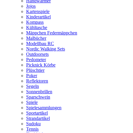
Handwärmer
Jojos
Kartenspiele
Kinderartikel
Kompass
Kühltasche
Mäppchen Federmäppchen
Malbücher
Modellbau RC
Nordic Walking Sets
Outdoorsets
Pedometer
Picknick Körbe
Plüschtier
Poker
Reflektoren
Segeln
Sonnenbrillen
Sparschwein
Spiele
Spielesammlungen
Sportartikel
Strandartikel
Sudoku
Tennis