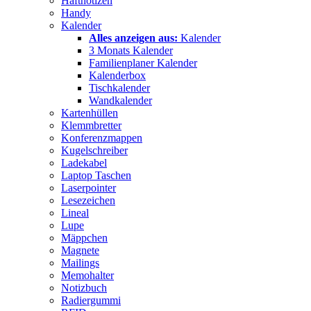
Haftnotizen
Handy
Kalender
Alles anzeigen aus:
Kalender
3 Monats Kalender
Familienplaner Kalender
Kalenderbox
Tischkalender
Wandkalender
Kartenhüllen
Klemmbretter
Konferenzmappen
Kugelschreiber
Ladekabel
Laptop Taschen
Laserpointer
Lesezeichen
Lineal
Lupe
Mäppchen
Magnete
Mailings
Memohalter
Notizbuch
Radiergummi