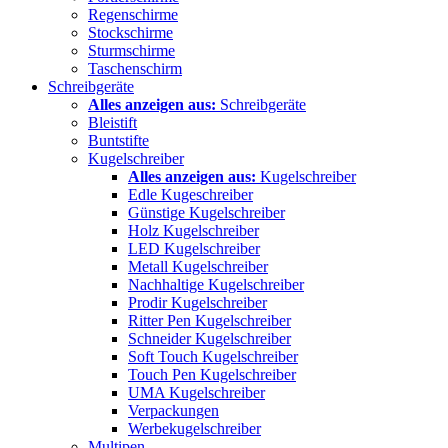
Regenschirme
Stockschirme
Sturmschirme
Taschenschirm
Schreibgeräte
Alles anzeigen aus:
Schreibgeräte
Bleistift
Buntstifte
Kugelschreiber
Alles anzeigen aus:
Kugelschreiber
Edle Kugeschreiber
Günstige Kugelschreiber
Holz Kugelschreiber
LED Kugelschreiber
Metall Kugelschreiber
Nachhaltige Kugelschreiber
Prodir Kugelschreiber
Ritter Pen Kugelschreiber
Schneider Kugelschreiber
Soft Touch Kugelschreiber
Touch Pen Kugelschreiber
UMA Kugelschreiber
Verpackungen
Werbekugelschreiber
Multipen