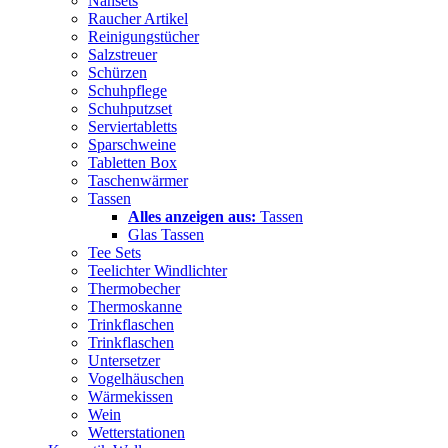
Nähsets
Raucher Artikel
Reinigungstücher
Salzstreuer
Schürzen
Schuhpflege
Schuhputzset
Serviertabletts
Sparschweine
Tabletten Box
Taschenwärmer
Tassen
Alles anzeigen aus:
Tassen
Glas Tassen
Tee Sets
Teelichter Windlichter
Thermobecher
Thermoskanne
Trinkflaschen
Trinkflaschen
Untersetzer
Vogelhäuschen
Wärmekissen
Wein
Wetterstationen