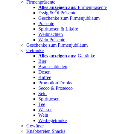
Firmenpräsente
Alles anzeigen aus:
Firmenpräsente
Essig & Öl Präsente
Geschenke zum Firmenjubliäum
Präsente
Spirituosen & Liköre
Weihnachten
Wein Präsente
Geschenke zum Firmenjubiläum
Getränke
Alles anzeigen aus:
Getränke
Bier
Brausetabletten
Dosen
Kaffee
Promotion Drinks
Secco & Prosecco
Sekt
Spirituosen
Tee
Wasser
Wein
Werbegetränke
Gewürze
Knabbereien Snacks