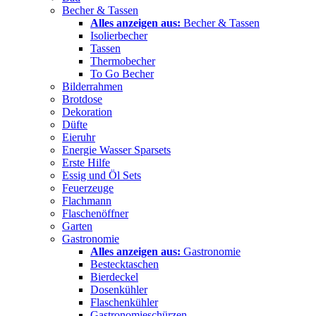
Becher & Tassen
Alles anzeigen aus:
Becher & Tassen
Isolierbecher
Tassen
Thermobecher
To Go Becher
Bilderrahmen
Brotdose
Dekoration
Düfte
Eieruhr
Energie Wasser Sparsets
Erste Hilfe
Essig und Öl Sets
Feuerzeuge
Flachmann
Flaschenöffner
Garten
Gastronomie
Alles anzeigen aus:
Gastronomie
Bestecktaschen
Bierdeckel
Dosenkühler
Flaschenkühler
Gastronomieschürzen