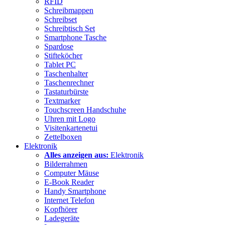
RFID
Schreibmappen
Schreibset
Schreibtisch Set
Smartphone Tasche
Spardose
Stifteköcher
Tablet PC
Taschenhalter
Taschenrechner
Tastaturbürste
Textmarker
Touchscreen Handschuhe
Uhren mit Logo
Visitenkartenetui
Zettelboxen
Elektronik
Alles anzeigen aus:
Elektronik
Bilderrahmen
Computer Mäuse
E-Book Reader
Handy Smartphone
Internet Telefon
Kopfhörer
Ladegeräte