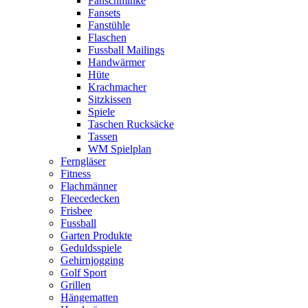
Fanschminke
Fansets
Fanstühle
Flaschen
Fussball Mailings
Handwärmer
Hüte
Krachmacher
Sitzkissen
Spiele
Taschen Rucksäcke
Tassen
WM Spielplan
Ferngläser
Fitness
Flachmänner
Fleecedecken
Frisbee
Fussball
Garten Produkte
Geduldsspiele
Gehirnjogging
Golf Sport
Grillen
Hängematten