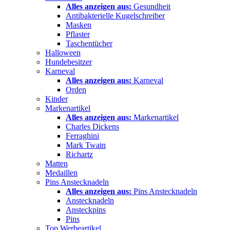
Alles anzeigen aus:
Gesundheit
Antibakterielle Kugelschreiber
Masken
Pflaster
Taschentücher
Halloween
Hundebesitzer
Karneval
Alles anzeigen aus:
Karneval
Orden
Kinder
Markenartikel
Alles anzeigen aus:
Markenartikel
Charles Dickens
Ferraghini
Mark Twain
Richartz
Matten
Medaillen
Pins Anstecknadeln
Alles anzeigen aus:
Pins Anstecknadeln
Anstecknadeln
Ansteckpins
Pins
Top Werbeartikel