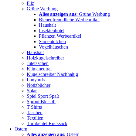
Filz
Grüne Werbung
Alles anzeigen aus:
Grüne Werbung
Bienenfreundliche Werbeartikel
Haushalt
Insektenhotel
Pflanzen Werbeartikel
Samentütchen
Vogelhäuschen
Haushalt
Holzkugelschreiber
Jutetaschen
Klimaneutral
Kugelschreiber Nachhaltig
Lanyards
Notizbücher
Solar
Spiel Sport Spaß
Sprout Bleistift
T Shirts
Taschen
Textilien
Turnbeutel Rucksack
Ostern
Alles anzeigen aus:
Ostern