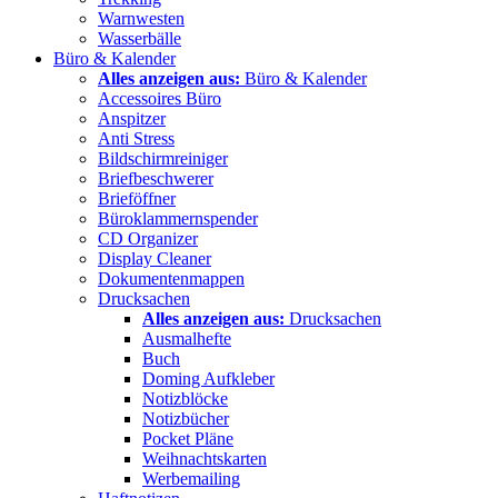
Warnwesten
Wasserbälle
Büro & Kalender
Alles anzeigen aus:
Büro & Kalender
Accessoires Büro
Anspitzer
Anti Stress
Bildschirmreiniger
Briefbeschwerer
Brieföffner
Büroklammernspender
CD Organizer
Display Cleaner
Dokumentenmappen
Drucksachen
Alles anzeigen aus:
Drucksachen
Ausmalhefte
Buch
Doming Aufkleber
Notizblöcke
Notizbücher
Pocket Pläne
Weihnachtskarten
Werbemailing