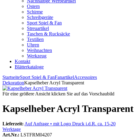
Nachhaltige Werbeartikel
Ostern
Schirme
Schreibgeräte
Sport Spiel & Fan
Streuartikel
Taschen & Rucksäcke
Textilien
Uhren
Weihnachten
Werkzeug
Kontakt
Blätterkataloge
Startseite
Sport Spiel & Fan
Fanartikel
Accessoires
Dekoration
Kapselheber Acryl Transparent
Für eine größere Ansicht klicken Sie auf das Vorschaubild
Kapselheber Acryl Transparent
Lieferzeit:
Auf Anfrage • mit Logo Druck i.d.R. ca. 15-20
Werktage
Art.Nr.:
LSTFRM04207