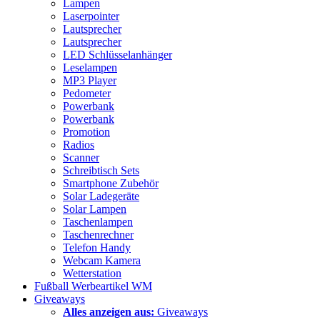
Lampen
Laserpointer
Lautsprecher
Lautsprecher
LED Schlüsselanhänger
Leselampen
MP3 Player
Pedometer
Powerbank
Powerbank
Promotion
Radios
Scanner
Schreibtisch Sets
Smartphone Zubehör
Solar Ladegeräte
Solar Lampen
Taschenlampen
Taschenrechner
Telefon Handy
Webcam Kamera
Wetterstation
Fußball Werbeartikel WM
Giveaways
Alles anzeigen aus:
Giveaways