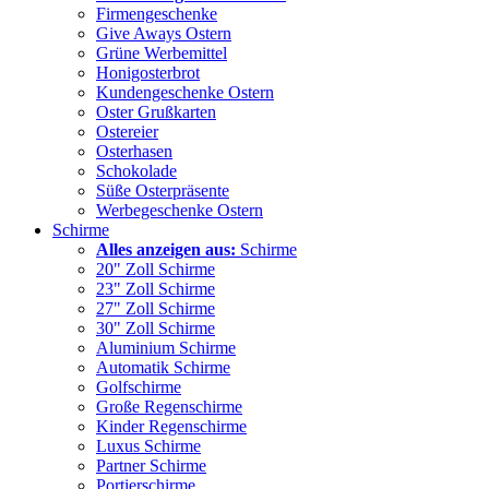
Firmengeschenke
Give Aways Ostern
Grüne Werbemittel
Honigosterbrot
Kundengeschenke Ostern
Oster Grußkarten
Ostereier
Osterhasen
Schokolade
Süße Osterpräsente
Werbegeschenke Ostern
Schirme
Alles anzeigen aus:
Schirme
20" Zoll Schirme
23" Zoll Schirme
27" Zoll Schirme
30" Zoll Schirme
Aluminium Schirme
Automatik Schirme
Golfschirme
Große Regenschirme
Kinder Regenschirme
Luxus Schirme
Partner Schirme
Portierschirme