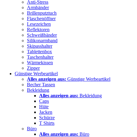
Anti-Stress
Armbänder
Brillenputztuch
Flaschenöffner
Lesezeichen
Reflektoren
Schweißbänder
Silikonarmband
Skipasshalter
Tablettenbox
Taschenhalter
Wärmekissen
Zipper
Günstige Werbeartikel
Alles anzeigen aus:
Günstige Werbeartikel
Becher Tassen
Bekleidung
Alles anzeigen aus:
Bekleidung
Caps
Hüte
Jacken
Schürze
T Shirts
Büro
Alles anzeigen aus:
Büro