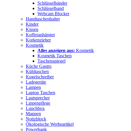
Schlüsselbänder
Schlüsselband
Webcam Blocker
Handtaschenhalter
Kinder
Kissen
Kofferanhänger
Korkenzieher
Kosmetik
Alles anzeigen aus:
Kosmetik
Kosmetik Taschen
Taschenspiegel
Küche Gastro
Kühltaschen
Kugelschreiber
Ladegeräte
Lampen
Laptop Taschen
Lautsprecher
Lippenpflege
Lunchbox
Mappen
Notizblock
Ökologische Werbeartikel
Powerbank