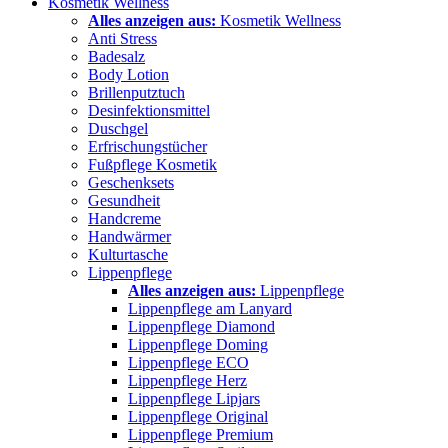
Kosmetik Wellness
Alles anzeigen aus:
Kosmetik Wellness
Anti Stress
Badesalz
Body Lotion
Brillenputztuch
Desinfektionsmittel
Duschgel
Erfrischungstücher
Fußpflege Kosmetik
Geschenksets
Gesundheit
Handcreme
Handwärmer
Kulturtasche
Lippenpflege
Alles anzeigen aus:
Lippenpflege
Lippenpflege am Lanyard
Lippenpflege Diamond
Lippenpflege Doming
Lippenpflege ECO
Lippenpflege Herz
Lippenpflege Lipjars
Lippenpflege Original
Lippenpflege Premium