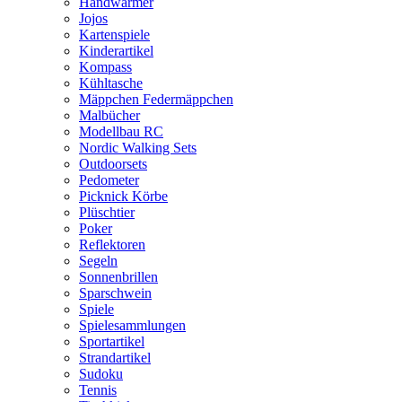
Handwärmer
Jojos
Kartenspiele
Kinderartikel
Kompass
Kühltasche
Mäppchen Federmäppchen
Malbücher
Modellbau RC
Nordic Walking Sets
Outdoorsets
Pedometer
Picknick Körbe
Plüschtier
Poker
Reflektoren
Segeln
Sonnenbrillen
Sparschwein
Spiele
Spielesammlungen
Sportartikel
Strandartikel
Sudoku
Tennis