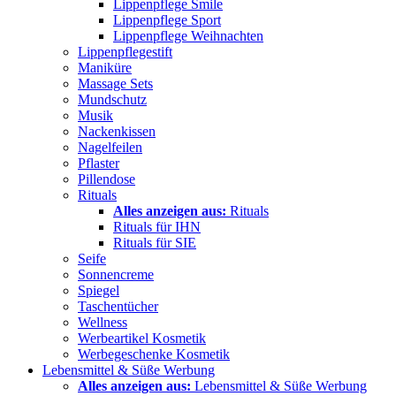
Lippenpflege Smile
Lippenpflege Sport
Lippenpflege Weihnachten
Lippenpflegestift
Maniküre
Massage Sets
Mundschutz
Musik
Nackenkissen
Nagelfeilen
Pflaster
Pillendose
Rituals
Alles anzeigen aus:
Rituals
Rituals für IHN
Rituals für SIE
Seife
Sonnencreme
Spiegel
Taschentücher
Wellness
Werbeartikel Kosmetik
Werbegeschenke Kosmetik
Lebensmittel & Süße Werbung
Alles anzeigen aus:
Lebensmittel & Süße Werbung