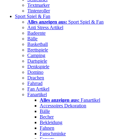
Textmarker
Tintenroller
Sport Spiel & Fan
Alles anzeigen aus:
Sport Spiel & Fan
Anti Stress Artikel
Badeente
Bälle
Basketball
Brettspiele
Camping
Dartspiele
Denkspiele
Domino
Drachen
Fahrrad
Fan Artikel
Fanartikel
Alles anzeigen aus:
Fanartikel
Accessoires Dekoration
Bälle
Becher
Bekleidung
Fahnen
Fanschminke