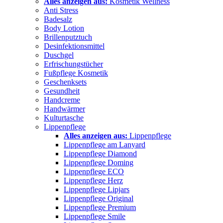
Alles anzeigen aus:
Kosmetik Wellness
Anti Stress
Badesalz
Body Lotion
Brillenputztuch
Desinfektionsmittel
Duschgel
Erfrischungstücher
Fußpflege Kosmetik
Geschenksets
Gesundheit
Handcreme
Handwärmer
Kulturtasche
Lippenpflege
Alles anzeigen aus:
Lippenpflege
Lippenpflege am Lanyard
Lippenpflege Diamond
Lippenpflege Doming
Lippenpflege ECO
Lippenpflege Herz
Lippenpflege Lipjars
Lippenpflege Original
Lippenpflege Premium
Lippenpflege Smile