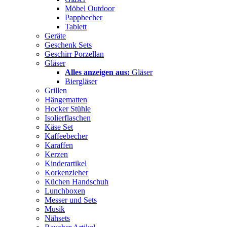
Möbel Outdoor
Pappbecher
Tablett
Geräte
Geschenk Sets
Geschirr Porzellan
Gläser
Alles anzeigen aus:
Gläser
Biergläser
Grillen
Hängematten
Hocker Stühle
Isolierflaschen
Käse Set
Kaffeebecher
Karaffen
Kerzen
Kinderartikel
Korkenzieher
Küchen Handschuh
Lunchboxen
Messer und Sets
Musik
Nähsets