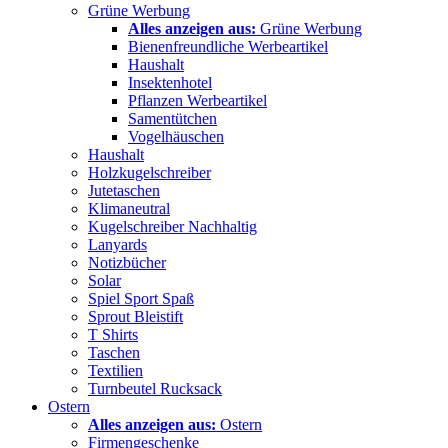
Grüne Werbung
Alles anzeigen aus:
Grüne Werbung
Bienenfreundliche Werbeartikel
Haushalt
Insektenhotel
Pflanzen Werbeartikel
Samentütchen
Vogelhäuschen
Haushalt
Holzkugelschreiber
Jutetaschen
Klimaneutral
Kugelschreiber Nachhaltig
Lanyards
Notizbücher
Solar
Spiel Sport Spaß
Sprout Bleistift
T Shirts
Taschen
Textilien
Turnbeutel Rucksack
Ostern
Alles anzeigen aus:
Ostern
Firmengeschenke