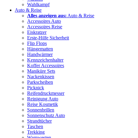
Wahlkampf
Auto & Reise
Alles anzeigen aus:
Auto & Reise
Accessoires Auto
Accessoires Reise
Eiskratzer
Erste-Hilfe Sicherheit
Flip Flops
Hängematten
Handwärmer
Kennzeichenhalter
Koffer Accessoires
Maniküre Sets
Nackenkissen
Parkscheiben
Picknick
Reifendruckmesser
Reinigung Auto
Reise Kosmetik
Sonnenbrillen
Sonnenschutz Auto
Strandtücher
Taschen
Trekking
Warnwesten