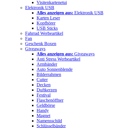
Visitenkartenetui
Elektronik USB
Alles anzeigen aus:
Elektronik USB
Karten Leser
Kopfhörer
USB Sticks
Fahrrad Werbeartikel
Fan
Geschenk Boxen
Giveaways
Alles anzeigen aus:
Giveaways
Anti Stress Werbeartikel
Armbänder
Auto Sonnenblende
Bilderrahmen
Cutter
Decken
Duftkerzen
Festival
Flaschenöffner
Geldbörse
Handy
Magnet
Namensschild
Schlüsselbänder