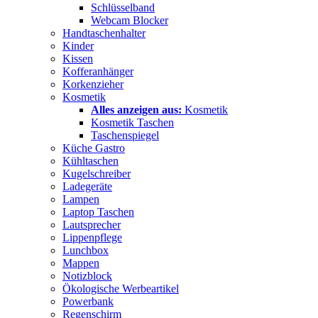
Schlüsselband
Webcam Blocker
Handtaschenhalter
Kinder
Kissen
Kofferanhänger
Korkenzieher
Kosmetik
Alles anzeigen aus:
Kosmetik
Kosmetik Taschen
Taschenspiegel
Küche Gastro
Kühltaschen
Kugelschreiber
Ladegeräte
Lampen
Laptop Taschen
Lautsprecher
Lippenpflege
Lunchbox
Mappen
Notizblock
Ökologische Werbeartikel
Powerbank
Regenschirm