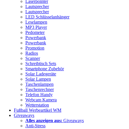
Laserpointer
Lautsprecher
Lautsprecher
LED Schlüsselanhänger
Leselampen
MP3 Player
Pedometer
Powerbank
Powerbank
Promotion
Radios
Scanner
Schreibtisch Sets
Smartphone Zubehör
Solar Ladegeräte
Solar Lampen
Taschenlampen
Taschenrechner
Telefon Handy
Webcam Kamera
Wetterstation
Fußball Werbeartikel WM
Giveaways
Alles anzeigen aus:
Giveaways
Anti-Stress