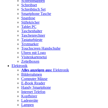
Schreibmappen
Schreibset
Schreibtisch Set
Smartphone Tasche
Spardose
Stifteköcher
Tablet PC
Taschenhalter
Taschenrechner
Tastaturbürste
Textmarker
Touchscreen Handschuhe
Uhren mit Logo
Visitenkartenetui
Zettelboxen
Elektronik
Alles anzeigen aus:
Elektronik
Bilderrahmen
Computer Mäuse
E-Book Reader
Handy Smartphone
Internet Telefon
Kopfhörer
Ladegeräte
Lampen