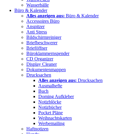
Wasserbälle
Büro & Kalender
Alles anzeigen aus:
Büro & Kalender
Accessoires Büro
Anspitzer
Anti Stress
Bildschirmreiniger
Briefbeschwerer
Brieföffner
Büroklammernspender
CD Organizer
Display Cleaner
Dokumentenmappen
Drucksachen
Alles anzeigen aus:
Drucksachen
Ausmalhefte
Buch
Doming Aufkleber
Notizblöcke
Notizbücher
Pocket Pläne
Weihnachtskarten
Werbemailing
Haftnotizen