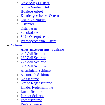
Give Aways Ostern
Grüne Werbemittel
Honigosterbrot
Kundengeschenke Ostern
Oster Grußkarten
Ostereier
Osterhasen
Schokolade
Süße Osterpräsente
Werbegeschenke Ostern
Schirme
Alles anzeigen aus:
Schirme
20" Zoll Schirme
23" Zoll Schirme
27" Zoll Schirme
30" Zoll Schirme
Aluminium Schirme
Automatik Schirme
Golfschirme
Große Regenschirme
Kinder Regenschirme
Luxus Schirme
Partner Schirme
Portierschirme
Regenschirme