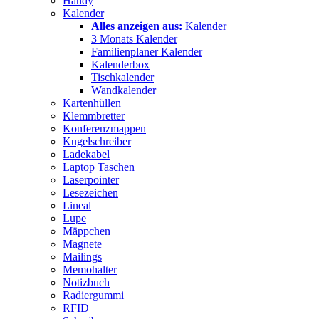
Handy
Kalender
Alles anzeigen aus:
Kalender
3 Monats Kalender
Familienplaner Kalender
Kalenderbox
Tischkalender
Wandkalender
Kartenhüllen
Klemmbretter
Konferenzmappen
Kugelschreiber
Ladekabel
Laptop Taschen
Laserpointer
Lesezeichen
Lineal
Lupe
Mäppchen
Magnete
Mailings
Memohalter
Notizbuch
Radiergummi
RFID