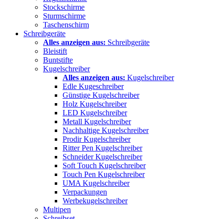
Stockschirme
Sturmschirme
Taschenschirm
Schreibgeräte
Alles anzeigen aus:
Schreibgeräte
Bleistift
Buntstifte
Kugelschreiber
Alles anzeigen aus:
Kugelschreiber
Edle Kugeschreiber
Günstige Kugelschreiber
Holz Kugelschreiber
LED Kugelschreiber
Metall Kugelschreiber
Nachhaltige Kugelschreiber
Prodir Kugelschreiber
Ritter Pen Kugelschreiber
Schneider Kugelschreiber
Soft Touch Kugelschreiber
Touch Pen Kugelschreiber
UMA Kugelschreiber
Verpackungen
Werbekugelschreiber
Multipen
Schreibset