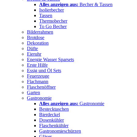
Alles anzeigen aus:
Becher & Tassen
Isolierbecher
Tassen
Thermobecher
To Go Becher
Bilderrahmen
Brotdose
Dekoration
Düfte
Eieruhr
Energie Wasser Sparsets
Erste Hilfe
Essig und Öl Sets
Feuerzeuge
Flachmann
Flaschenöffner
Garten
Gastronomie
Alles anzeigen aus:
Gastronomie
Bestecktaschen
Bierdeckel
Dosenkühler
Flaschenkühler
Gastronomieschürzen
Gläser