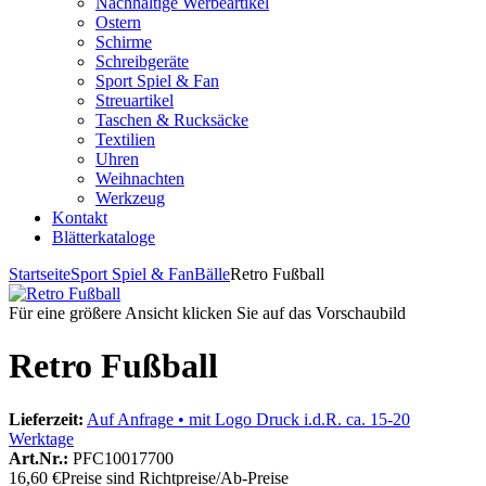
Nachhaltige Werbeartikel
Ostern
Schirme
Schreibgeräte
Sport Spiel & Fan
Streuartikel
Taschen & Rucksäcke
Textilien
Uhren
Weihnachten
Werkzeug
Kontakt
Blätterkataloge
Startseite
Sport Spiel & Fan
Bälle
Retro Fußball
Für eine größere Ansicht klicken Sie auf das Vorschaubild
Retro Fußball
Lieferzeit:
Auf Anfrage • mit Logo Druck i.d.R. ca. 15-20
Werktage
Art.Nr.:
PFC10017700
16,60 €
Preise sind Richtpreise/Ab-Preise