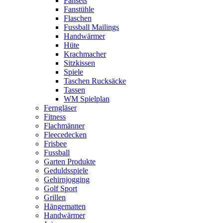
Fansets
Fanstühle
Flaschen
Fussball Mailings
Handwärmer
Hüte
Krachmacher
Sitzkissen
Spiele
Taschen Rucksäcke
Tassen
WM Spielplan
Ferngläser
Fitness
Flachmänner
Fleecedecken
Frisbee
Fussball
Garten Produkte
Geduldsspiele
Gehirnjogging
Golf Sport
Grillen
Hängematten
Handwärmer