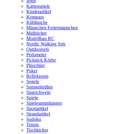
Jojos
Kartenspiele
Kinderartikel
Kompass
Kühltasche
Mäppchen Federmäppchen
Malbücher
Modellbau RC
Nordic Walking Sets
Outdoorsets
Pedometer
Picknick Körbe
Plüschtier
Poker
Reflektoren
Segeln
Sonnenbrillen
Sparschwein
Spiele
Spielesammlungen
Sportartikel
Strandartikel
Sudoku
Tennis
Tischkicker