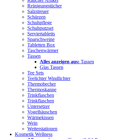
Raucher Artikel
Reinigungstücher
Salzstreuer
Schürzen
Schuhpflege
Schuhputzset
Serviertabletts
Sparschweine
Tabletten Box
Taschenwärmer
Tassen
Alles anzeigen aus:
Tassen
Glas Tassen
Tee Sets
Teelichter Windlichter
Thermobecher
Thermoskanne
Trinkflaschen
Trinkflaschen
Untersetzer
Vogelhäuschen
Wärmekissen
Wein
Wetterstationen
Kosmetik Wellness