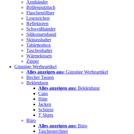
Armbänder
Brillenputztuch
Flaschenöffner
Lesezeichen
Reflektoren
Schweißbänder
Silikonarmband
Skipasshalter
Tablettenbox
Taschenhalter
Wärmekissen
Zipper
Günstige Werbeartikel
Alles anzeigen aus:
Günstige Werbeartikel
Becher Tassen
Bekleidung
Alles anzeigen aus:
Bekleidung
Caps
Hüte
Jacken
Schürze
T Shirts
Büro
Alles anzeigen aus:
Büro
Taschenrechner