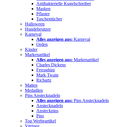
Antibakterielle Kugelschreiber
Masken
Pflaster
Taschentücher
Halloween
Hundebesitzer
Karneval
Alles anzeigen aus:
Karneval
Orden
Kinder
Markenartikel
Alles anzeigen aus:
Markenartikel
Charles Dickens
Ferraghini
Mark Twain
Richartz
Matten
Medaillen
Pins Anstecknadeln
Alles anzeigen aus:
Pins Anstecknadeln
Anstecknadeln
Ansteckpins
Pins
Top Werbeartikel
Vitrinen