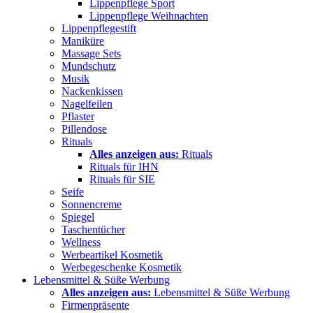
Lippenpflege Sport
Lippenpflege Weihnachten
Lippenpflegestift
Maniküre
Massage Sets
Mundschutz
Musik
Nackenkissen
Nagelfeilen
Pflaster
Pillendose
Rituals
Alles anzeigen aus:
Rituals
Rituals für IHN
Rituals für SIE
Seife
Sonnencreme
Spiegel
Taschentücher
Wellness
Werbeartikel Kosmetik
Werbegeschenke Kosmetik
Lebensmittel & Süße Werbung
Alles anzeigen aus:
Lebensmittel & Süße Werbung
Firmenpräsente