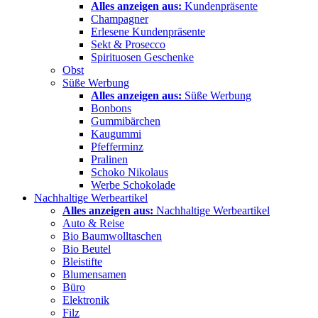
Alles anzeigen aus:
Kundenpräsente
Champagner
Erlesene Kundenpräsente
Sekt & Prosecco
Spirituosen Geschenke
Obst
Süße Werbung
Alles anzeigen aus:
Süße Werbung
Bonbons
Gummibärchen
Kaugummi
Pfefferminz
Pralinen
Schoko Nikolaus
Werbe Schokolade
Nachhaltige Werbeartikel
Alles anzeigen aus:
Nachhaltige Werbeartikel
Auto & Reise
Bio Baumwolltaschen
Bio Beutel
Bleistifte
Blumensamen
Büro
Elektronik
Filz