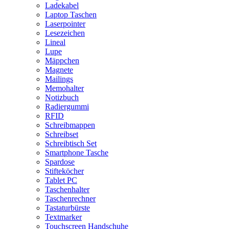
Ladekabel
Laptop Taschen
Laserpointer
Lesezeichen
Lineal
Lupe
Mäppchen
Magnete
Mailings
Memohalter
Notizbuch
Radiergummi
RFID
Schreibmappen
Schreibset
Schreibtisch Set
Smartphone Tasche
Spardose
Stifteköcher
Tablet PC
Taschenhalter
Taschenrechner
Tastaturbürste
Textmarker
Touchscreen Handschuhe