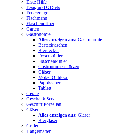
Erste Hilfe
Essig und Öl Sets
Feuerzeuge
Flachmann
Flaschenöffner
Garten
Gastronomie
Alles anzeigen aus:
Gastronomie
Bestecktaschen
Bierdeckel
Dosenkühler
Flaschenkühler
Gastronomieschürzen
Gläser
Möbel Outdoor
Pappbecher
Tablett
Geräte
Geschenk Sets
Geschirr Porzellan
Gläser
Alles anzeigen aus:
Gläser
Biergläser
Grillen
Hängematten