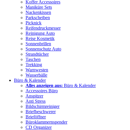
Koffer Accessoires
Maniküre Sets
Nackenkissen
Parkscheiben
Picknick
Reifendruckmesser
Reinigung Auto
Reise Kosmetik
Sonnenbrillen
Sonnenschutz Auto
Strandtücher
Taschen
Trekking
Warnwesten
Wasserbälle
Büro & Kalender
Alles anzeigen aus:
Büro & Kalender
Accessoires Büro
Anspitzer
Anti Stress
Bildschirmreiniger
Briefbeschwerer
Brieföffner
Büroklammernspender
CD Organizer