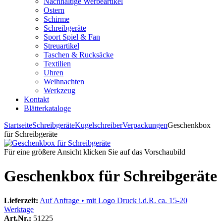
Nachhaltige Werbeartikel
Ostern
Schirme
Schreibgeräte
Sport Spiel & Fan
Streuartikel
Taschen & Rucksäcke
Textilien
Uhren
Weihnachten
Werkzeug
Kontakt
Blätterkataloge
Startseite
Schreibgeräte
Kugelschreiber
Verpackungen
Geschenkbox
für Schreibgeräte
Für eine größere Ansicht klicken Sie auf das Vorschaubild
Geschenkbox für Schreibgeräte
Lieferzeit:
Auf Anfrage • mit Logo Druck i.d.R. ca. 15-20
Werktage
Art.Nr.:
51225