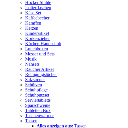
Hocker Stühle
Isolierflaschen
Käse Set
Kaffeebecher
Karaffen
Kerzen
Kinderartikel
Korkenzieher
Küchen Handschuh
Lunchboxen
Messer und Sets
Musik
Nähsets
Raucher Artikel
Reinigungstücher
Salzstreuer
Schürzen
Schuhpflege
Schuhputzset
Serviertabletts
Sparschweine
Tabletten Box
Taschenwärmer
Tassen
Alles anzeigen aus:
Tassen