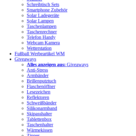
Schreibtisch Sets
Smartphone Zubehör
Solar Ladegeräte
Solar Lampen
Taschenlampen
Taschenrechner
Telefon Handy
Webcam Kamera
Wetterstation
Fußball Werbeartikel WM
Giveaways
Alles anzeigen aus:
Giveaways
Anti-Stress
Armbänder
Brillenputztuch
Flaschenöffner
Lesezeichen
Reflektoren
Schweißbänder
Silikonarmband
Skipasshalter
Tablettenbox
Taschenhalter
Wärmekissen
Zipper