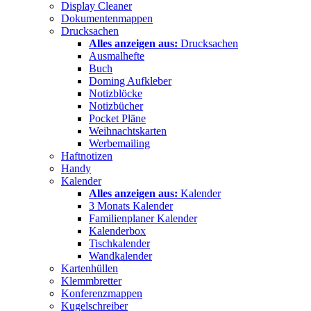
Display Cleaner
Dokumentenmappen
Drucksachen
Alles anzeigen aus:
Drucksachen
Ausmalhefte
Buch
Doming Aufkleber
Notizblöcke
Notizbücher
Pocket Pläne
Weihnachtskarten
Werbemailing
Haftnotizen
Handy
Kalender
Alles anzeigen aus:
Kalender
3 Monats Kalender
Familienplaner Kalender
Kalenderbox
Tischkalender
Wandkalender
Kartenhüllen
Klemmbretter
Konferenzmappen
Kugelschreiber