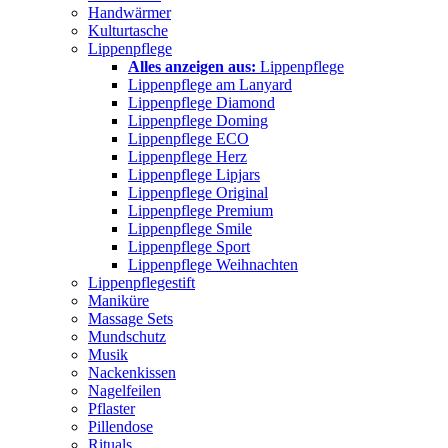
Handwärmer
Kulturtasche
Lippenpflege
Alles anzeigen aus:
Lippenpflege
Lippenpflege am Lanyard
Lippenpflege Diamond
Lippenpflege Doming
Lippenpflege ECO
Lippenpflege Herz
Lippenpflege Lipjars
Lippenpflege Original
Lippenpflege Premium
Lippenpflege Smile
Lippenpflege Sport
Lippenpflege Weihnachten
Lippenpflegestift
Maniküre
Massage Sets
Mundschutz
Musik
Nackenkissen
Nagelfeilen
Pflaster
Pillendose
Rituals