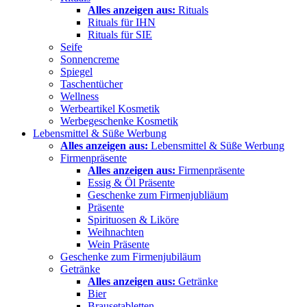
Alles anzeigen aus:
Rituals
Rituals für IHN
Rituals für SIE
Seife
Sonnencreme
Spiegel
Taschentücher
Wellness
Werbeartikel Kosmetik
Werbegeschenke Kosmetik
Lebensmittel & Süße Werbung
Alles anzeigen aus:
Lebensmittel & Süße Werbung
Firmenpräsente
Alles anzeigen aus:
Firmenpräsente
Essig & Öl Präsente
Geschenke zum Firmenjubliäum
Präsente
Spirituosen & Liköre
Weihnachten
Wein Präsente
Geschenke zum Firmenjubiläum
Getränke
Alles anzeigen aus:
Getränke
Bier
Brausetabletten