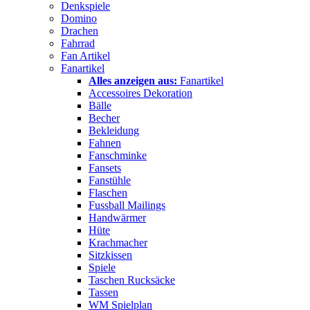
Denkspiele
Domino
Drachen
Fahrrad
Fan Artikel
Fanartikel
Alles anzeigen aus:
Fanartikel
Accessoires Dekoration
Bälle
Becher
Bekleidung
Fahnen
Fanschminke
Fansets
Fanstühle
Flaschen
Fussball Mailings
Handwärmer
Hüte
Krachmacher
Sitzkissen
Spiele
Taschen Rucksäcke
Tassen
WM Spielplan