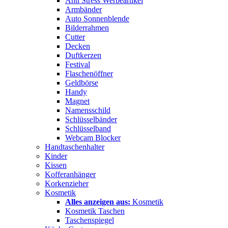
Anti Stress Werbeartikel
Armbänder
Auto Sonnenblende
Bilderrahmen
Cutter
Decken
Duftkerzen
Festival
Flaschenöffner
Geldbörse
Handy
Magnet
Namensschild
Schlüsselbänder
Schlüsselband
Webcam Blocker
Handtaschenhalter
Kinder
Kissen
Kofferanhänger
Korkenzieher
Kosmetik
Alles anzeigen aus:
Kosmetik
Kosmetik Taschen
Taschenspiegel