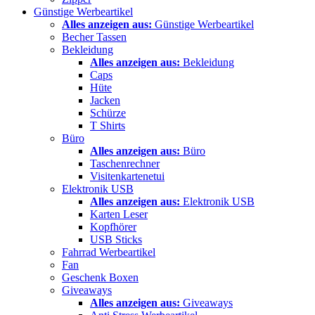
Günstige Werbeartikel
Alles anzeigen aus:
Günstige Werbeartikel
Becher Tassen
Bekleidung
Alles anzeigen aus:
Bekleidung
Caps
Hüte
Jacken
Schürze
T Shirts
Büro
Alles anzeigen aus:
Büro
Taschenrechner
Visitenkartenetui
Elektronik USB
Alles anzeigen aus:
Elektronik USB
Karten Leser
Kopfhörer
USB Sticks
Fahrrad Werbeartikel
Fan
Geschenk Boxen
Giveaways
Alles anzeigen aus:
Giveaways