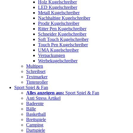
Holz Kugelschreiber
LED Kugelschreiber
Metall Kugelschreiber
Nachhaltige Kugelschreiber
Prodir Kugelschreiber
Ritter Pen Kugelschreiber
Schneider Kugelschreiber
Soft Touch Kugelschreiber
Touch Pen Kugelschreiber
UMA Kugelschreiber
Verpackungen
Werbekugelschreiber
Multipen
Schreibset
Textmarker
Tintenroller
Sport Spiel & Fan
Alles anzeigen aus:
Sport Spiel & Fan
Anti Stress Artikel
Badeente
Bälle
Basketball
Brettspiele
Camping
Dartspiele