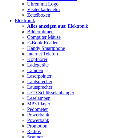
Uhren mit Logo
Visitenkartenetui
Zettelboxen
Elektronik
Alles anzeigen aus:
Elektronik
Bilderrahmen
Computer Mäuse
E-Book Reader
Handy Smartphone
Internet Telefon
Kopfhörer
Ladegeräte
Lampen
Laserpointer
Lautsprecher
Lautsprecher
LED Schlüsselanhänger
Leselampen
MP3 Player
Pedometer
Powerbank
Powerbank
Promotion
Radios
Scanner