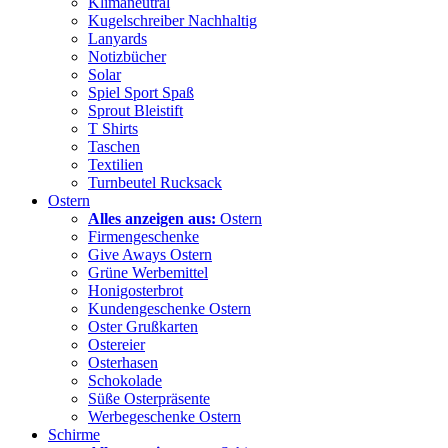
Klimaneutral
Kugelschreiber Nachhaltig
Lanyards
Notizbücher
Solar
Spiel Sport Spaß
Sprout Bleistift
T Shirts
Taschen
Textilien
Turnbeutel Rucksack
Ostern
Alles anzeigen aus:
Ostern
Firmengeschenke
Give Aways Ostern
Grüne Werbemittel
Honigosterbrot
Kundengeschenke Ostern
Oster Grußkarten
Ostereier
Osterhasen
Schokolade
Süße Osterpräsente
Werbegeschenke Ostern
Schirme