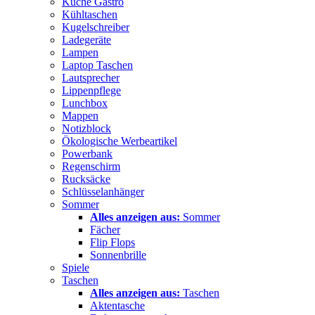
Küche Gastro
Kühltaschen
Kugelschreiber
Ladegeräte
Lampen
Laptop Taschen
Lautsprecher
Lippenpflege
Lunchbox
Mappen
Notizblock
Ökologische Werbeartikel
Powerbank
Regenschirm
Rucksäcke
Schlüsselanhänger
Sommer
Alles anzeigen aus:
Sommer
Fächer
Flip Flops
Sonnenbrille
Spiele
Taschen
Alles anzeigen aus:
Taschen
Aktentasche