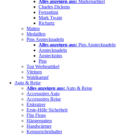
Alles anzeigen aus:
Markenartikel
Charles Dickens
Ferraghini
Mark Twain
Richartz
Matten
Medaillen
Pins Anstecknadeln
Alles anzeigen aus:
Pins Anstecknadeln
Anstecknadeln
Ansteckpins
Pins
Top Werbeartikel
Vitrinen
Wahlkampf
Auto & Reise
Alles anzeigen aus:
Auto & Reise
Accessoires Auto
Accessoires Reise
Eiskratzer
Erste-Hilfe Sicherheit
Flip Flops
Hängematten
Handwärmer
Kennzeichenhalter