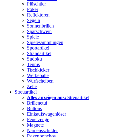
Plüschtier
Poker
Reflektoren
Segeln
Sonnenbrillen
Sparschwein
Spiele
Spielesammlungen
Sportartikel
Strandartikel
Sudoku
Tennis
Tischkicker
Werbebälle
Wurfscheiben
Zelte
Streuartikel
Alles anzeigen aus:
Streuartikel
Brillenetui
Buttons
Einkaufswagenlöser
Feuerzeuge
Magnete
Namensschilder
Regenponchos