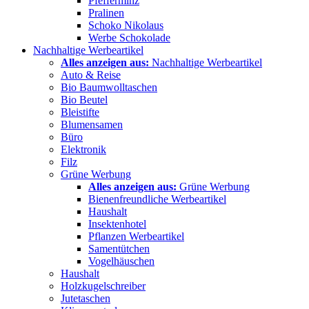
Pfefferminz
Pralinen
Schoko Nikolaus
Werbe Schokolade
Nachhaltige Werbeartikel
Alles anzeigen aus:
Nachhaltige Werbeartikel
Auto & Reise
Bio Baumwolltaschen
Bio Beutel
Bleistifte
Blumensamen
Büro
Elektronik
Filz
Grüne Werbung
Alles anzeigen aus:
Grüne Werbung
Bienenfreundliche Werbeartikel
Haushalt
Insektenhotel
Pflanzen Werbeartikel
Samentütchen
Vogelhäuschen
Haushalt
Holzkugelschreiber
Jutetaschen