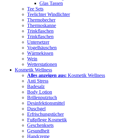
Glas Tassen
Tee Sets
Teelichter Windlichter
Thermobecher
Thermoskanne
Trinkflaschen
Trinkflaschen
Untersetzer
Vogelhäuschen
Wärmekissen
Wein
Wetterstationen
Kosmetik Wellness
Alles anzeigen aus:
Kosmetik Wellness
Anti Stress
Badesalz
Body Lotion
Brillenputztuch
Desinfektionsmittel
Duschgel
Erfrischungstücher
Fußpflege Kosmetik
Geschenksets
Gesundheit
Handcreme