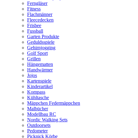
Ferngläser
Fitness
Flachmänner
Fleecedecken
Frisbee
Fussball
Garten Produkte
Geduldsspiele
Gehirnjogging
Golf Sport
Grillen
Hängematten
Handwärmer
Jojos
Kartenspiele
Kinderartikel
Kompass
Kühltasche
Mäppchen Federmäppchen
Malbücher
Modellbau RC
Nordic Walking Sets
Outdoorsets
Pedometer
Picknick Körbe