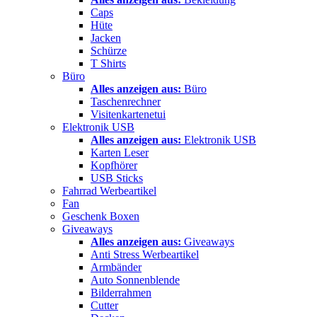
Caps
Hüte
Jacken
Schürze
T Shirts
Büro
Alles anzeigen aus:
Büro
Taschenrechner
Visitenkartenetui
Elektronik USB
Alles anzeigen aus:
Elektronik USB
Karten Leser
Kopfhörer
USB Sticks
Fahrrad Werbeartikel
Fan
Geschenk Boxen
Giveaways
Alles anzeigen aus:
Giveaways
Anti Stress Werbeartikel
Armbänder
Auto Sonnenblende
Bilderrahmen
Cutter