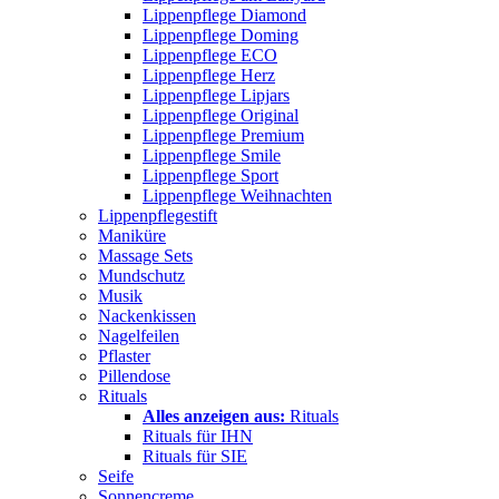
Lippenpflege Diamond
Lippenpflege Doming
Lippenpflege ECO
Lippenpflege Herz
Lippenpflege Lipjars
Lippenpflege Original
Lippenpflege Premium
Lippenpflege Smile
Lippenpflege Sport
Lippenpflege Weihnachten
Lippenpflegestift
Maniküre
Massage Sets
Mundschutz
Musik
Nackenkissen
Nagelfeilen
Pflaster
Pillendose
Rituals
Alles anzeigen aus:
Rituals
Rituals für IHN
Rituals für SIE
Seife
Sonnencreme