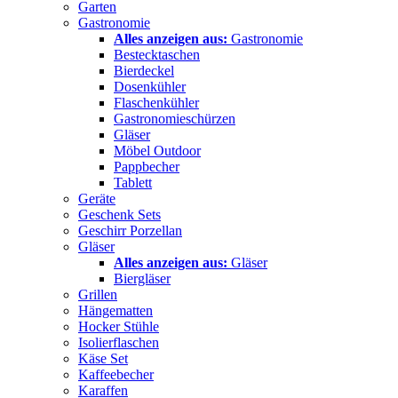
Garten
Gastronomie
Alles anzeigen aus:
Gastronomie
Bestecktaschen
Bierdeckel
Dosenkühler
Flaschenkühler
Gastronomieschürzen
Gläser
Möbel Outdoor
Pappbecher
Tablett
Geräte
Geschenk Sets
Geschirr Porzellan
Gläser
Alles anzeigen aus:
Gläser
Biergläser
Grillen
Hängematten
Hocker Stühle
Isolierflaschen
Käse Set
Kaffeebecher
Karaffen