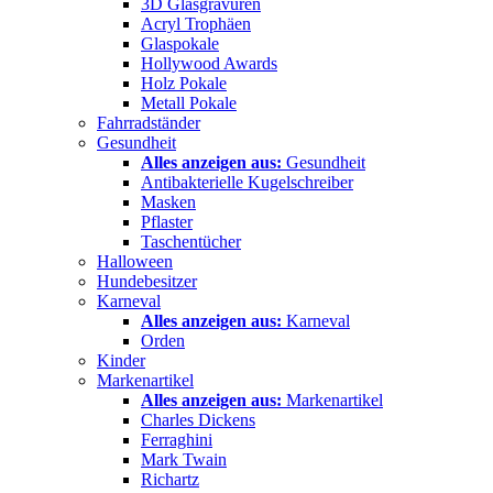
3D Glasgravuren
Acryl Trophäen
Glaspokale
Hollywood Awards
Holz Pokale
Metall Pokale
Fahrradständer
Gesundheit
Alles anzeigen aus:
Gesundheit
Antibakterielle Kugelschreiber
Masken
Pflaster
Taschentücher
Halloween
Hundebesitzer
Karneval
Alles anzeigen aus:
Karneval
Orden
Kinder
Markenartikel
Alles anzeigen aus:
Markenartikel
Charles Dickens
Ferraghini
Mark Twain
Richartz