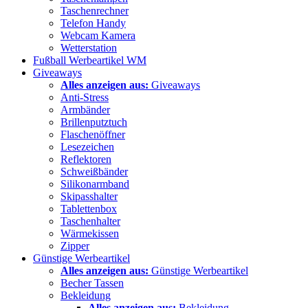
Taschenrechner
Telefon Handy
Webcam Kamera
Wetterstation
Fußball Werbeartikel WM
Giveaways
Alles anzeigen aus:
Giveaways
Anti-Stress
Armbänder
Brillenputztuch
Flaschenöffner
Lesezeichen
Reflektoren
Schweißbänder
Silikonarmband
Skipasshalter
Tablettenbox
Taschenhalter
Wärmekissen
Zipper
Günstige Werbeartikel
Alles anzeigen aus:
Günstige Werbeartikel
Becher Tassen
Bekleidung
Alles anzeigen aus:
Bekleidung