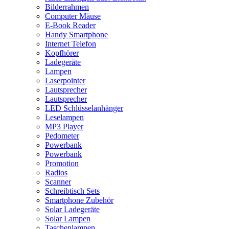
Bilderrahmen
Computer Mäuse
E-Book Reader
Handy Smartphone
Internet Telefon
Kopfhörer
Ladegeräte
Lampen
Laserpointer
Lautsprecher
Lautsprecher
LED Schlüsselanhänger
Leselampen
MP3 Player
Pedometer
Powerbank
Powerbank
Promotion
Radios
Scanner
Schreibtisch Sets
Smartphone Zubehör
Solar Ladegeräte
Solar Lampen
Taschenlampen