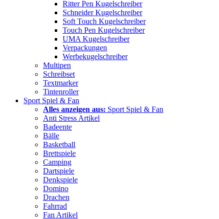
Ritter Pen Kugelschreiber
Schneider Kugelschreiber
Soft Touch Kugelschreiber
Touch Pen Kugelschreiber
UMA Kugelschreiber
Verpackungen
Werbekugelschreiber
Multipen
Schreibset
Textmarker
Tintenroller
Sport Spiel & Fan
Alles anzeigen aus:
Sport Spiel & Fan
Anti Stress Artikel
Badeente
Bälle
Basketball
Brettspiele
Camping
Dartspiele
Denkspiele
Domino
Drachen
Fahrrad
Fan Artikel