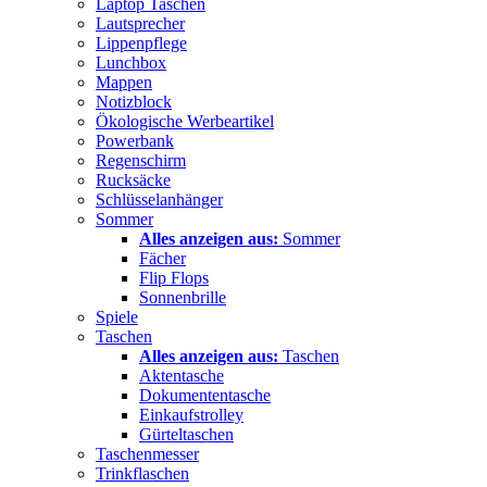
Laptop Taschen
Lautsprecher
Lippenpflege
Lunchbox
Mappen
Notizblock
Ökologische Werbeartikel
Powerbank
Regenschirm
Rucksäcke
Schlüsselanhänger
Sommer
Alles anzeigen aus:
Sommer
Fächer
Flip Flops
Sonnenbrille
Spiele
Taschen
Alles anzeigen aus:
Taschen
Aktentasche
Dokumententasche
Einkaufstrolley
Gürteltaschen
Taschenmesser
Trinkflaschen