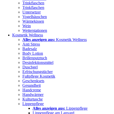
Trinkflaschen
Trinkflaschen
Untersetzer
Vogelhäuschen
Wärmekissen
Wein
Wetterstationen
Kosmetik Wellness
Alles anzeigen aus:
Kosmetik Wellness
Anti Stress
Badesalz
Body Lotion
Brillenputztuch
Desinfektionsmittel
Duschgel
Erfrischungstücher
Fußpflege Kosmetik
Geschenksets
Gesundheit
Handcreme
Handwärmer
Kulturtasche
Lippenpflege
Alles anzeigen aus:
Lippenpflege
Lippenpflege am Lanyard