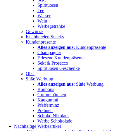
Spirituosen
Tee
Wasser
Wein
Werbegetränke
Gewürze
Knabbereien Snacks
Kundenpräsente
Alles anzeigen aus:
Kundenpräsente
Champagner
Erlesene Kundenpräsente
Sekt & Prosecco
Spirituosen Geschenke
Obst
Süße Werbung
Alles anzeigen aus:
Süße Werbung
Bonbons
Gummibärchen
Kaugummi
Pfefferminz
Pralinen
Schoko Nikolaus
Werbe Schokolade
Nachhaltige Werbeartikel