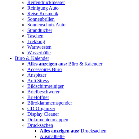
Reifendruckmesser
Reinigung Auto
Reise Kosmetik
Sonnenbrillen
Sonnenschutz Auto
Strandtücher
Taschen
Trekking
Warnwesten
Wasserbälle
Büro & Kalender
Alles anzeigen aus:
Büro & Kalender
Accessoires Büro
Anspitzer
Anti Stress
Bildschirmreiniger
Briefbeschwerer
Brieföffner
Büroklammernspender
CD Organizer
Display Cleaner
Dokumentenmappen
Drucksachen
Alles anzeigen aus:
Drucksachen
Ausmalhefte