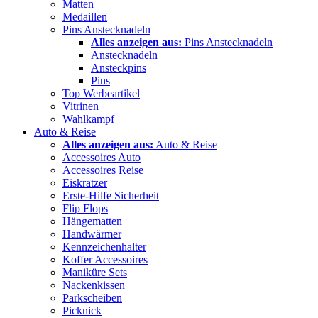
Matten
Medaillen
Pins Anstecknadeln
Alles anzeigen aus:
Pins Anstecknadeln
Anstecknadeln
Ansteckpins
Pins
Top Werbeartikel
Vitrinen
Wahlkampf
Auto & Reise
Alles anzeigen aus:
Auto & Reise
Accessoires Auto
Accessoires Reise
Eiskratzer
Erste-Hilfe Sicherheit
Flip Flops
Hängematten
Handwärmer
Kennzeichenhalter
Koffer Accessoires
Maniküre Sets
Nackenkissen
Parkscheiben
Picknick