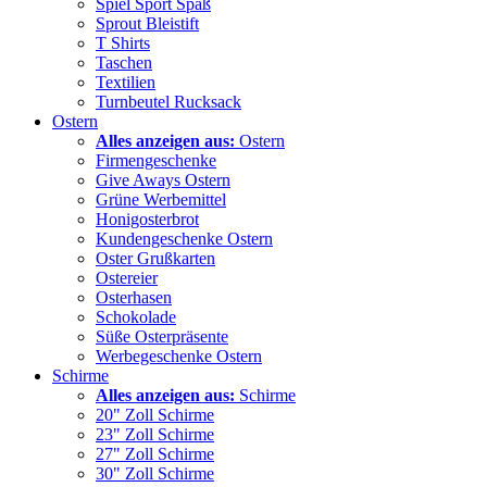
Spiel Sport Spaß
Sprout Bleistift
T Shirts
Taschen
Textilien
Turnbeutel Rucksack
Ostern
Alles anzeigen aus:
Ostern
Firmengeschenke
Give Aways Ostern
Grüne Werbemittel
Honigosterbrot
Kundengeschenke Ostern
Oster Grußkarten
Ostereier
Osterhasen
Schokolade
Süße Osterpräsente
Werbegeschenke Ostern
Schirme
Alles anzeigen aus:
Schirme
20" Zoll Schirme
23" Zoll Schirme
27" Zoll Schirme
30" Zoll Schirme