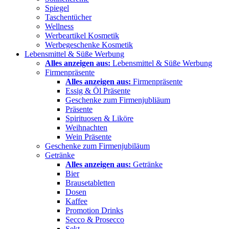
Spiegel
Taschentücher
Wellness
Werbeartikel Kosmetik
Werbegeschenke Kosmetik
Lebensmittel & Süße Werbung
Alles anzeigen aus:
Lebensmittel & Süße Werbung
Firmenpräsente
Alles anzeigen aus:
Firmenpräsente
Essig & Öl Präsente
Geschenke zum Firmenjubliäum
Präsente
Spirituosen & Liköre
Weihnachten
Wein Präsente
Geschenke zum Firmenjubiläum
Getränke
Alles anzeigen aus:
Getränke
Bier
Brausetabletten
Dosen
Kaffee
Promotion Drinks
Secco & Prosecco
Sekt