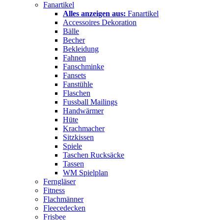
Fanartikel
Alles anzeigen aus:
Fanartikel
Accessoires Dekoration
Bälle
Becher
Bekleidung
Fahnen
Fanschminke
Fansets
Fanstühle
Flaschen
Fussball Mailings
Handwärmer
Hüte
Krachmacher
Sitzkissen
Spiele
Taschen Rucksäcke
Tassen
WM Spielplan
Ferngläser
Fitness
Flachmänner
Fleecedecken
Frisbee