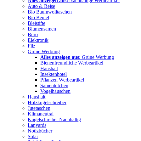
Alles anzeigen aus:
Nachhaltige Werbeartikel
Auto & Reise
Bio Baumwolltaschen
Bio Beutel
Bleistifte
Blumensamen
Büro
Elektronik
Filz
Grüne Werbung
Alles anzeigen aus:
Grüne Werbung
Bienenfreundliche Werbeartikel
Haushalt
Insektenhotel
Pflanzen Werbeartikel
Samentütchen
Vogelhäuschen
Haushalt
Holzkugelschreiber
Jutetaschen
Klimaneutral
Kugelschreiber Nachhaltig
Lanyards
Notizbücher
Solar