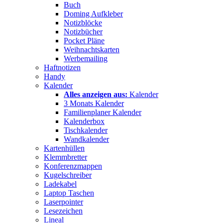
Buch
Doming Aufkleber
Notizblöcke
Notizbücher
Pocket Pläne
Weihnachtskarten
Werbemailing
Haftnotizen
Handy
Kalender
Alles anzeigen aus:
Kalender
3 Monats Kalender
Familienplaner Kalender
Kalenderbox
Tischkalender
Wandkalender
Kartenhüllen
Klemmbretter
Konferenzmappen
Kugelschreiber
Ladekabel
Laptop Taschen
Laserpointer
Lesezeichen
Lineal