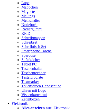
Lupe
Mäppchen
Magnete
Mailings
Memohalter
Notizbuch
Radiergummi
RFID
Schreibmappen
Schreibset
Schreibtisch Set
Smartphone Tasche
Spardose
Stifteköcher
Tablet PC
Taschenhalter
Taschenrechner
Tastaturbürste
Textmarker
Touchscreen Handschuhe
Uhren mit Logo
Visitenkartenetui
Zettelboxen
Elektronik
Alles anzeigen aus:
Elektronik