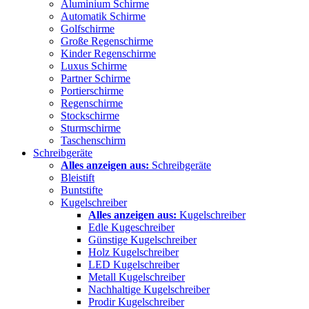
Aluminium Schirme
Automatik Schirme
Golfschirme
Große Regenschirme
Kinder Regenschirme
Luxus Schirme
Partner Schirme
Portierschirme
Regenschirme
Stockschirme
Sturmschirme
Taschenschirm
Schreibgeräte
Alles anzeigen aus:
Schreibgeräte
Bleistift
Buntstifte
Kugelschreiber
Alles anzeigen aus:
Kugelschreiber
Edle Kugeschreiber
Günstige Kugelschreiber
Holz Kugelschreiber
LED Kugelschreiber
Metall Kugelschreiber
Nachhaltige Kugelschreiber
Prodir Kugelschreiber