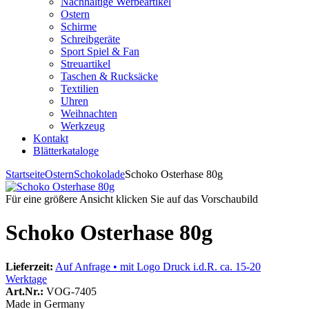
Nachhaltige Werbeartikel
Ostern
Schirme
Schreibgeräte
Sport Spiel & Fan
Streuartikel
Taschen & Rucksäcke
Textilien
Uhren
Weihnachten
Werkzeug
Kontakt
Blätterkataloge
Startseite
Ostern
Schokolade
Schoko Osterhase 80g
Für eine größere Ansicht klicken Sie auf das Vorschaubild
Schoko Osterhase 80g
Lieferzeit:
Auf Anfrage • mit Logo Druck i.d.R. ca. 15-20
Werktage
Art.Nr.:
VOG-7405
Made in Germany