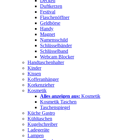
Decken
Duftkerzen
Festival
Flaschenöffner
Geldbörse
Handy
Magnet
Namensschild
Schlüsselbänder
Schlüsselband
Webcam Blocker
Handtaschenhalter
Kinder
Kissen
Kofferanhänger
Korkenzieher
Kosmetik
Alles anzeigen aus:
Kosmetik
Kosmetik Taschen
Taschenspiegel
Küche Gastro
Kühltaschen
Kugelschreiber
Ladegeräte
Lampen