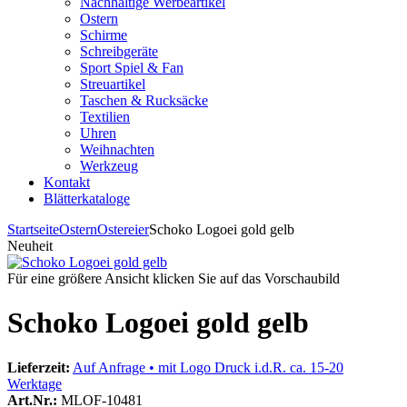
Nachhaltige Werbeartikel
Ostern
Schirme
Schreibgeräte
Sport Spiel & Fan
Streuartikel
Taschen & Rucksäcke
Textilien
Uhren
Weihnachten
Werkzeug
Kontakt
Blätterkataloge
Startseite
Ostern
Ostereier
Schoko Logoei gold gelb
Neuheit
Für eine größere Ansicht klicken Sie auf das Vorschaubild
Schoko Logoei gold gelb
Lieferzeit:
Auf Anfrage • mit Logo Druck i.d.R. ca. 15-20
Werktage
Art.Nr.:
MLOF-10481