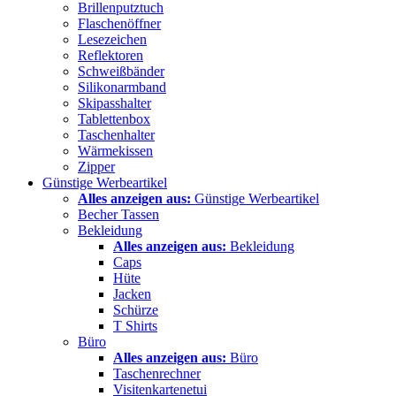
Brillenputztuch
Flaschenöffner
Lesezeichen
Reflektoren
Schweißbänder
Silikonarmband
Skipasshalter
Tablettenbox
Taschenhalter
Wärmekissen
Zipper
Günstige Werbeartikel
Alles anzeigen aus:
Günstige Werbeartikel
Becher Tassen
Bekleidung
Alles anzeigen aus:
Bekleidung
Caps
Hüte
Jacken
Schürze
T Shirts
Büro
Alles anzeigen aus:
Büro
Taschenrechner
Visitenkartenetui