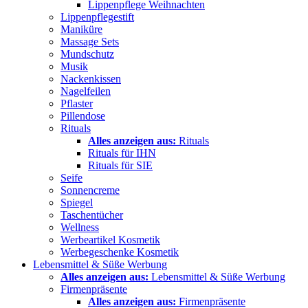
Lippenpflege Weihnachten
Lippenpflegestift
Maniküre
Massage Sets
Mundschutz
Musik
Nackenkissen
Nagelfeilen
Pflaster
Pillendose
Rituals
Alles anzeigen aus:
Rituals
Rituals für IHN
Rituals für SIE
Seife
Sonnencreme
Spiegel
Taschentücher
Wellness
Werbeartikel Kosmetik
Werbegeschenke Kosmetik
Lebensmittel & Süße Werbung
Alles anzeigen aus:
Lebensmittel & Süße Werbung
Firmenpräsente
Alles anzeigen aus:
Firmenpräsente