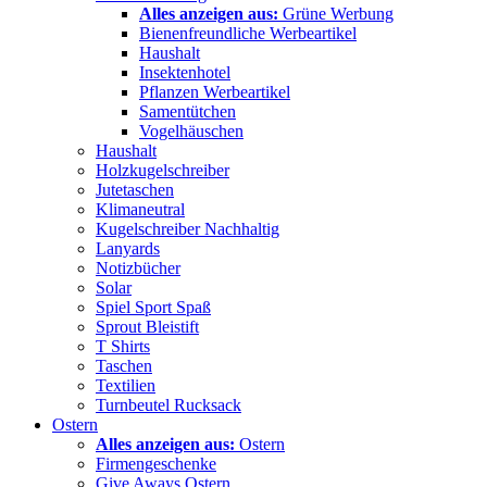
Alles anzeigen aus:
Grüne Werbung
Bienenfreundliche Werbeartikel
Haushalt
Insektenhotel
Pflanzen Werbeartikel
Samentütchen
Vogelhäuschen
Haushalt
Holzkugelschreiber
Jutetaschen
Klimaneutral
Kugelschreiber Nachhaltig
Lanyards
Notizbücher
Solar
Spiel Sport Spaß
Sprout Bleistift
T Shirts
Taschen
Textilien
Turnbeutel Rucksack
Ostern
Alles anzeigen aus:
Ostern
Firmengeschenke
Give Aways Ostern