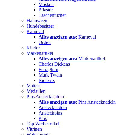
Masken
Pflaster
Taschentücher
Halloween
Hundebesitzer
Karneval
Alles anzeigen aus:
Karneval
Orden
Kinder
Markenartikel
Alles anzeigen aus:
Markenartikel
Charles Dickens
Ferraghini
Mark Twain
Richartz
Matten
Medaillen
Pins Anstecknadeln
Alles anzeigen aus:
Pins Anstecknadeln
Anstecknadeln
Ansteckpins
Pins
Top Werbeartikel
Vitrinen
Wahlkampf