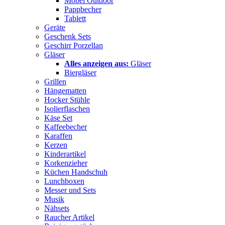
Möbel Outdoor
Pappbecher
Tablett
Geräte
Geschenk Sets
Geschirr Porzellan
Gläser
Alles anzeigen aus:
Gläser
Biergläser
Grillen
Hängematten
Hocker Stühle
Isolierflaschen
Käse Set
Kaffeebecher
Karaffen
Kerzen
Kinderartikel
Korkenzieher
Küchen Handschuh
Lunchboxen
Messer und Sets
Musik
Nähsets
Raucher Artikel