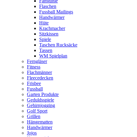
Fanstühle
Flaschen
Fussball Mailings
Handwärmer
Hüte
Krachmacher
Sitzkissen
Spiele
Taschen Rucksäcke
Tassen
WM Spielplan
Ferngläser
Fitness
Flachmänner
Fleecedecken
Frisbee
Fussball
Garten Produkte
Geduldsspiele
Gehirnjogging
Golf Sport
Grillen
Hängematten
Handwärmer
Jojos