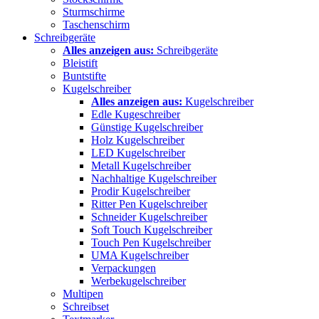
Sturmschirme
Taschenschirm
Schreibgeräte
Alles anzeigen aus:
Schreibgeräte
Bleistift
Buntstifte
Kugelschreiber
Alles anzeigen aus:
Kugelschreiber
Edle Kugeschreiber
Günstige Kugelschreiber
Holz Kugelschreiber
LED Kugelschreiber
Metall Kugelschreiber
Nachhaltige Kugelschreiber
Prodir Kugelschreiber
Ritter Pen Kugelschreiber
Schneider Kugelschreiber
Soft Touch Kugelschreiber
Touch Pen Kugelschreiber
UMA Kugelschreiber
Verpackungen
Werbekugelschreiber
Multipen
Schreibset