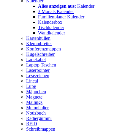
Kalender
Alles anzeigen aus:
Kalender
3 Monats Kalender
Familienplaner Kalender
Kalenderbox
Tischkalender
Wandkalender
Kartenhüllen
Klemmbretter
Konferenzmappen
Kugelschreiber
Ladekabel
Laptop Taschen
Laserpointer
Lesezeichen
Lineal
Lupe
Mäppchen
Magnete
Mailings
Memohalter
Notizbuch
Radiergummi
RFID
Schreibmappen