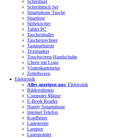
Schreibset
Schreibtisch Set
Smartphone Tasche
Spardose
Stifteköcher
Tablet PC
Taschenhalter
Taschenrechner
Tastaturbürste
Textmarker
Touchscreen Handschuhe
Uhren mit Logo
Visitenkartenetui
Zettelboxen
Elektronik
Alles anzeigen aus:
Elektronik
Bilderrahmen
Computer Mäuse
E-Book Reader
Handy Smartphone
Internet Telefon
Kopfhörer
Ladegeräte
Lampen
Laserpointer