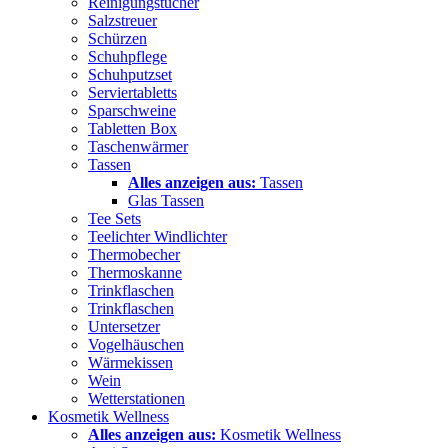
Reinigungstücher
Salzstreuer
Schürzen
Schuhpflege
Schuhputzset
Serviertabletts
Sparschweine
Tabletten Box
Taschenwärmer
Tassen
Alles anzeigen aus:
Tassen
Glas Tassen
Tee Sets
Teelichter Windlichter
Thermobecher
Thermoskanne
Trinkflaschen
Trinkflaschen
Untersetzer
Vogelhäuschen
Wärmekissen
Wein
Wetterstationen
Kosmetik Wellness
Alles anzeigen aus:
Kosmetik Wellness