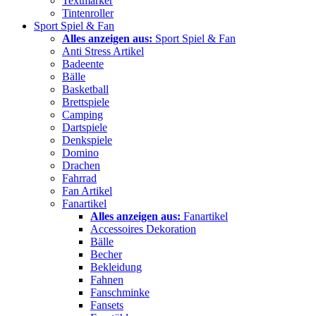
Textmarker
Tintenroller
Sport Spiel & Fan
Alles anzeigen aus:
Sport Spiel & Fan
Anti Stress Artikel
Badeente
Bälle
Basketball
Brettspiele
Camping
Dartspiele
Denkspiele
Domino
Drachen
Fahrrad
Fan Artikel
Fanartikel
Alles anzeigen aus:
Fanartikel
Accessoires Dekoration
Bälle
Becher
Bekleidung
Fahnen
Fanschminke
Fansets