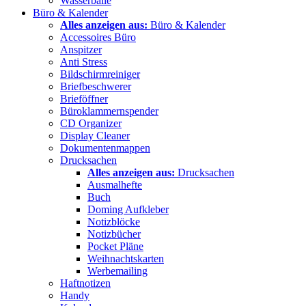
Wasserbälle
Büro & Kalender
Alles anzeigen aus:
Büro & Kalender
Accessoires Büro
Anspitzer
Anti Stress
Bildschirmreiniger
Briefbeschwerer
Brieföffner
Büroklammernspender
CD Organizer
Display Cleaner
Dokumentenmappen
Drucksachen
Alles anzeigen aus:
Drucksachen
Ausmalhefte
Buch
Doming Aufkleber
Notizblöcke
Notizbücher
Pocket Pläne
Weihnachtskarten
Werbemailing
Haftnotizen
Handy