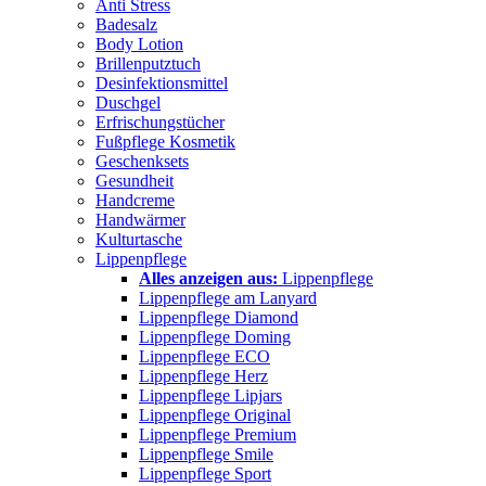
Anti Stress
Badesalz
Body Lotion
Brillenputztuch
Desinfektionsmittel
Duschgel
Erfrischungstücher
Fußpflege Kosmetik
Geschenksets
Gesundheit
Handcreme
Handwärmer
Kulturtasche
Lippenpflege
Alles anzeigen aus:
Lippenpflege
Lippenpflege am Lanyard
Lippenpflege Diamond
Lippenpflege Doming
Lippenpflege ECO
Lippenpflege Herz
Lippenpflege Lipjars
Lippenpflege Original
Lippenpflege Premium
Lippenpflege Smile
Lippenpflege Sport