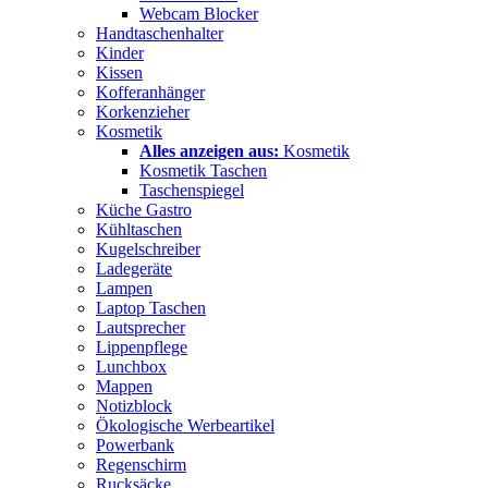
Webcam Blocker
Handtaschenhalter
Kinder
Kissen
Kofferanhänger
Korkenzieher
Kosmetik
Alles anzeigen aus:
Kosmetik
Kosmetik Taschen
Taschenspiegel
Küche Gastro
Kühltaschen
Kugelschreiber
Ladegeräte
Lampen
Laptop Taschen
Lautsprecher
Lippenpflege
Lunchbox
Mappen
Notizblock
Ökologische Werbeartikel
Powerbank
Regenschirm
Rucksäcke