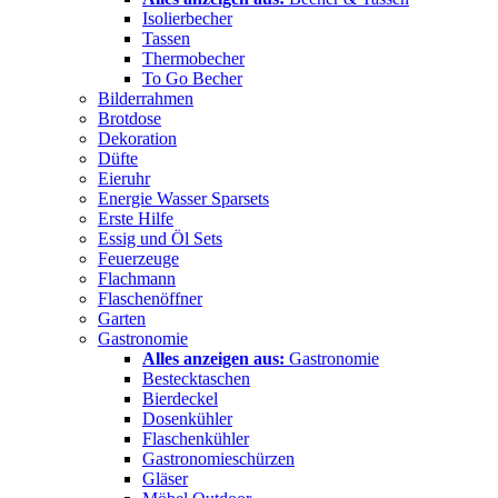
Isolierbecher
Tassen
Thermobecher
To Go Becher
Bilderrahmen
Brotdose
Dekoration
Düfte
Eieruhr
Energie Wasser Sparsets
Erste Hilfe
Essig und Öl Sets
Feuerzeuge
Flachmann
Flaschenöffner
Garten
Gastronomie
Alles anzeigen aus:
Gastronomie
Bestecktaschen
Bierdeckel
Dosenkühler
Flaschenkühler
Gastronomieschürzen
Gläser