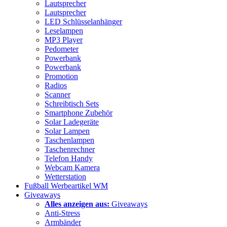
Lautsprecher
Lautsprecher
LED Schlüsselanhänger
Leselampen
MP3 Player
Pedometer
Powerbank
Powerbank
Promotion
Radios
Scanner
Schreibtisch Sets
Smartphone Zubehör
Solar Ladegeräte
Solar Lampen
Taschenlampen
Taschenrechner
Telefon Handy
Webcam Kamera
Wetterstation
Fußball Werbeartikel WM
Giveaways
Alles anzeigen aus:
Giveaways
Anti-Stress
Armbänder