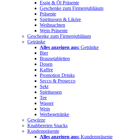
Essig & Öl Präsente
Geschenke zum Firmenjubliäum
Präsente
Spirituosen & Liköre
Weihnachten
Wein Präsente
Geschenke zum Firmenjubiläum
Getränke
Alles anzeigen aus:
Getränke
Bier
Brausetabletten
Dosen
Kaffee
Promotion Drinks
Secco & Prosecco
Sekt
Spirituosen
Tee
Wasser
Wein
Werbegetränke
Gewürze
Knabbereien Snacks
Kundenpräsente
Alles anzeigen aus:
Kundenpräsente