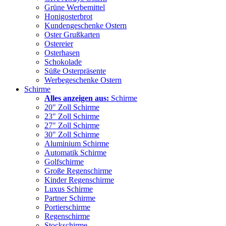
Grüne Werbemittel
Honigosterbrot
Kundengeschenke Ostern
Oster Grußkarten
Ostereier
Osterhasen
Schokolade
Süße Osterpräsente
Werbegeschenke Ostern
Schirme
Alles anzeigen aus:
Schirme
20" Zoll Schirme
23" Zoll Schirme
27" Zoll Schirme
30" Zoll Schirme
Aluminium Schirme
Automatik Schirme
Golfschirme
Große Regenschirme
Kinder Regenschirme
Luxus Schirme
Partner Schirme
Portierschirme
Regenschirme
Stockschirme