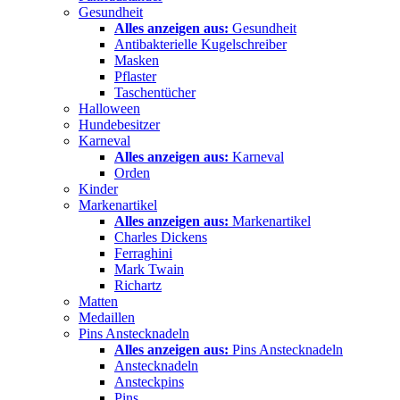
Gesundheit
Alles anzeigen aus:
Gesundheit
Antibakterielle Kugelschreiber
Masken
Pflaster
Taschentücher
Halloween
Hundebesitzer
Karneval
Alles anzeigen aus:
Karneval
Orden
Kinder
Markenartikel
Alles anzeigen aus:
Markenartikel
Charles Dickens
Ferraghini
Mark Twain
Richartz
Matten
Medaillen
Pins Anstecknadeln
Alles anzeigen aus:
Pins Anstecknadeln
Anstecknadeln
Ansteckpins
Pins