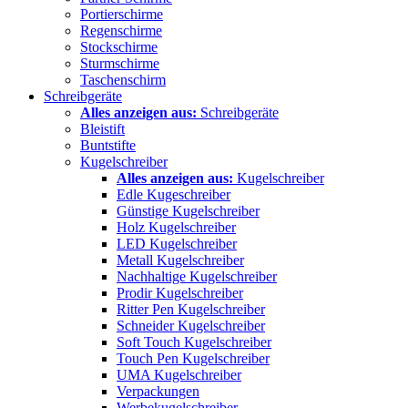
Portierschirme
Regenschirme
Stockschirme
Sturmschirme
Taschenschirm
Schreibgeräte
Alles anzeigen aus:
Schreibgeräte
Bleistift
Buntstifte
Kugelschreiber
Alles anzeigen aus:
Kugelschreiber
Edle Kugeschreiber
Günstige Kugelschreiber
Holz Kugelschreiber
LED Kugelschreiber
Metall Kugelschreiber
Nachhaltige Kugelschreiber
Prodir Kugelschreiber
Ritter Pen Kugelschreiber
Schneider Kugelschreiber
Soft Touch Kugelschreiber
Touch Pen Kugelschreiber
UMA Kugelschreiber
Verpackungen
Werbekugelschreiber