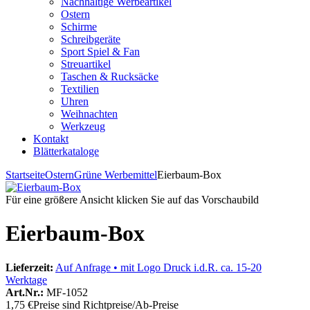
Nachhaltige Werbeartikel
Ostern
Schirme
Schreibgeräte
Sport Spiel & Fan
Streuartikel
Taschen & Rucksäcke
Textilien
Uhren
Weihnachten
Werkzeug
Kontakt
Blätterkataloge
Startseite
Ostern
Grüne Werbemittel
Eierbaum-Box
Für eine größere Ansicht klicken Sie auf das Vorschaubild
Eierbaum-Box
Lieferzeit:
Auf Anfrage • mit Logo Druck i.d.R. ca. 15-20
Werktage
Art.Nr.:
MF-1052
1,75 €
Preise sind Richtpreise/Ab-Preise