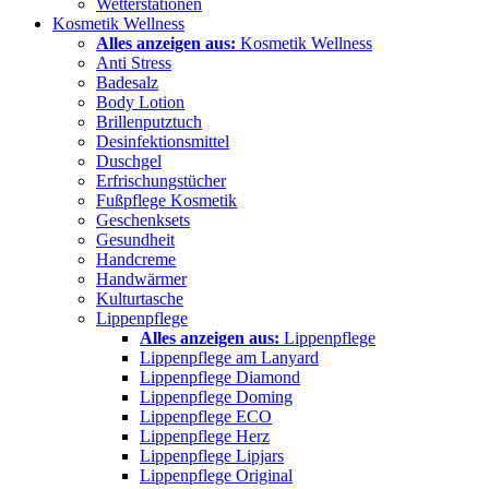
Wetterstationen
Kosmetik Wellness
Alles anzeigen aus:
Kosmetik Wellness
Anti Stress
Badesalz
Body Lotion
Brillenputztuch
Desinfektionsmittel
Duschgel
Erfrischungstücher
Fußpflege Kosmetik
Geschenksets
Gesundheit
Handcreme
Handwärmer
Kulturtasche
Lippenpflege
Alles anzeigen aus:
Lippenpflege
Lippenpflege am Lanyard
Lippenpflege Diamond
Lippenpflege Doming
Lippenpflege ECO
Lippenpflege Herz
Lippenpflege Lipjars
Lippenpflege Original