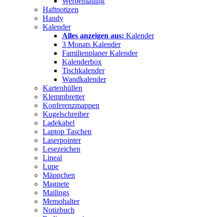
Werbemailing
Haftnotizen
Handy
Kalender
Alles anzeigen aus:
Kalender
3 Monats Kalender
Familienplaner Kalender
Kalenderbox
Tischkalender
Wandkalender
Kartenhüllen
Klemmbretter
Konferenzmappen
Kugelschreiber
Ladekabel
Laptop Taschen
Laserpointer
Lesezeichen
Lineal
Lupe
Mäppchen
Magnete
Mailings
Memohalter
Notizbuch