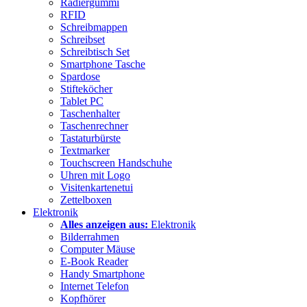
Radiergummi
RFID
Schreibmappen
Schreibset
Schreibtisch Set
Smartphone Tasche
Spardose
Stifteköcher
Tablet PC
Taschenhalter
Taschenrechner
Tastaturbürste
Textmarker
Touchscreen Handschuhe
Uhren mit Logo
Visitenkartenetui
Zettelboxen
Elektronik
Alles anzeigen aus:
Elektronik
Bilderrahmen
Computer Mäuse
E-Book Reader
Handy Smartphone
Internet Telefon
Kopfhörer