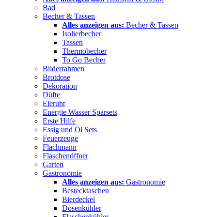
Bad
Becher & Tassen
Alles anzeigen aus:
Becher & Tassen
Isolierbecher
Tassen
Thermobecher
To Go Becher
Bilderrahmen
Brotdose
Dekoration
Düfte
Eieruhr
Energie Wasser Sparsets
Erste Hilfe
Essig und Öl Sets
Feuerzeuge
Flachmann
Flaschenöffner
Garten
Gastronomie
Alles anzeigen aus:
Gastronomie
Bestecktaschen
Bierdeckel
Dosenkühler
Flaschenkühler