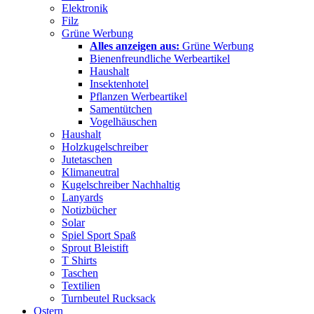
Elektronik
Filz
Grüne Werbung
Alles anzeigen aus:
Grüne Werbung
Bienenfreundliche Werbeartikel
Haushalt
Insektenhotel
Pflanzen Werbeartikel
Samentütchen
Vogelhäuschen
Haushalt
Holzkugelschreiber
Jutetaschen
Klimaneutral
Kugelschreiber Nachhaltig
Lanyards
Notizbücher
Solar
Spiel Sport Spaß
Sprout Bleistift
T Shirts
Taschen
Textilien
Turnbeutel Rucksack
Ostern