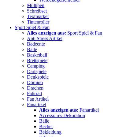
Multipen
Schreibset
Textmarker
Tintenroller
Sport Spiel & Fan
Alles anzeigen aus:
Sport Spiel & Fan
Anti Stress Artikel
Badeente
Bälle
Basketball
Brettspiele
Camping
Dartspiele
Denkspiele
Domino
Drachen
Fahrrad
Fan Artikel
Fanartikel
Alles anzeigen aus:
Fanartikel
Accessoires Dekoration
Bälle
Becher
Bekleidung