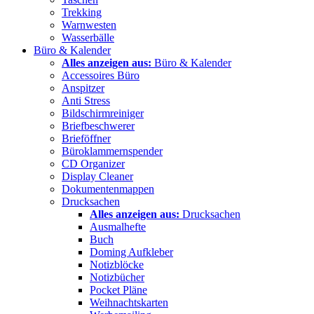
Trekking
Warnwesten
Wasserbälle
Büro & Kalender
Alles anzeigen aus:
Büro & Kalender
Accessoires Büro
Anspitzer
Anti Stress
Bildschirmreiniger
Briefbeschwerer
Brieföffner
Büroklammernspender
CD Organizer
Display Cleaner
Dokumentenmappen
Drucksachen
Alles anzeigen aus:
Drucksachen
Ausmalhefte
Buch
Doming Aufkleber
Notizblöcke
Notizbücher
Pocket Pläne
Weihnachtskarten