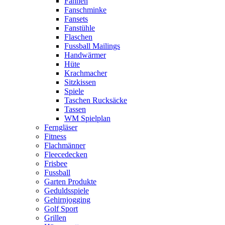
Fahnen
Fanschminke
Fansets
Fanstühle
Flaschen
Fussball Mailings
Handwärmer
Hüte
Krachmacher
Sitzkissen
Spiele
Taschen Rucksäcke
Tassen
WM Spielplan
Ferngläser
Fitness
Flachmänner
Fleecedecken
Frisbee
Fussball
Garten Produkte
Geduldsspiele
Gehirnjogging
Golf Sport
Grillen