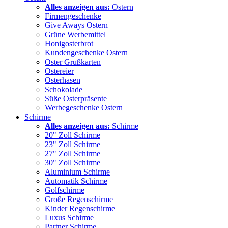
Alles anzeigen aus:
Ostern
Firmengeschenke
Give Aways Ostern
Grüne Werbemittel
Honigosterbrot
Kundengeschenke Ostern
Oster Grußkarten
Ostereier
Osterhasen
Schokolade
Süße Osterpräsente
Werbegeschenke Ostern
Schirme
Alles anzeigen aus:
Schirme
20" Zoll Schirme
23" Zoll Schirme
27" Zoll Schirme
30" Zoll Schirme
Aluminium Schirme
Automatik Schirme
Golfschirme
Große Regenschirme
Kinder Regenschirme
Luxus Schirme
Partner Schirme