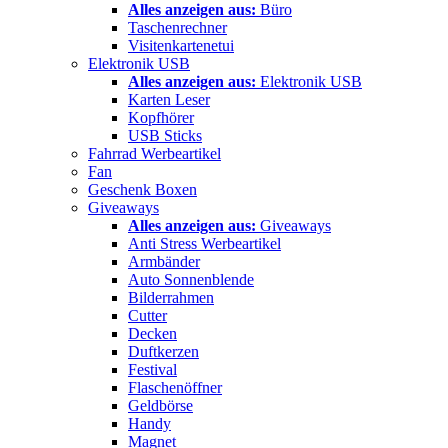
Alles anzeigen aus:
Büro
Taschenrechner
Visitenkartenetui
Elektronik USB
Alles anzeigen aus:
Elektronik USB
Karten Leser
Kopfhörer
USB Sticks
Fahrrad Werbeartikel
Fan
Geschenk Boxen
Giveaways
Alles anzeigen aus:
Giveaways
Anti Stress Werbeartikel
Armbänder
Auto Sonnenblende
Bilderrahmen
Cutter
Decken
Duftkerzen
Festival
Flaschenöffner
Geldbörse
Handy
Magnet