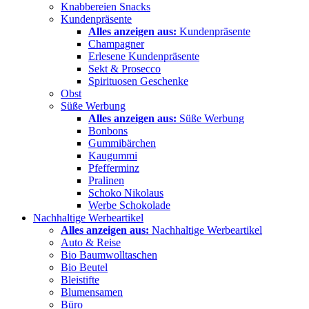
Knabbereien Snacks
Kundenpräsente
Alles anzeigen aus:
Kundenpräsente
Champagner
Erlesene Kundenpräsente
Sekt & Prosecco
Spirituosen Geschenke
Obst
Süße Werbung
Alles anzeigen aus:
Süße Werbung
Bonbons
Gummibärchen
Kaugummi
Pfefferminz
Pralinen
Schoko Nikolaus
Werbe Schokolade
Nachhaltige Werbeartikel
Alles anzeigen aus:
Nachhaltige Werbeartikel
Auto & Reise
Bio Baumwolltaschen
Bio Beutel
Bleistifte
Blumensamen
Büro