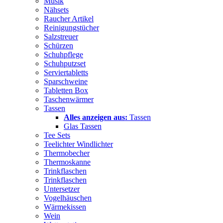
Musik
Nähsets
Raucher Artikel
Reinigungstücher
Salzstreuer
Schürzen
Schuhpflege
Schuhputzset
Serviertabletts
Sparschweine
Tabletten Box
Taschenwärmer
Tassen
Alles anzeigen aus:
Tassen
Glas Tassen
Tee Sets
Teelichter Windlichter
Thermobecher
Thermoskanne
Trinkflaschen
Trinkflaschen
Untersetzer
Vogelhäuschen
Wärmekissen
Wein