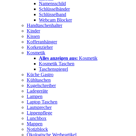
Namensschild
Schlüsselbänder
Schlüsselband
Webcam Blocker
Handtaschenhalter
Kinder
Kissen
Kofferanhänger
Korkenzieher
Kosmetik
Alles anzeigen aus:
Kosmetik
Kosmetik Taschen
Taschenspiegel
Küche Gastro
Kühltaschen
Kugelschreiber
Ladegeräte
Lampen
Laptop Taschen
Lautsprecher
Lippenpflege
Lunchbox
Mappen
Notizblock
Ökologische Werbeartikel