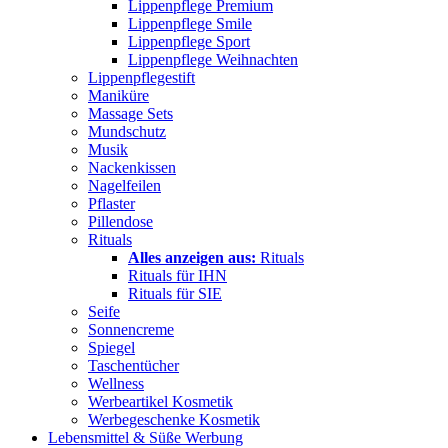
Lippenpflege Premium
Lippenpflege Smile
Lippenpflege Sport
Lippenpflege Weihnachten
Lippenpflegestift
Maniküre
Massage Sets
Mundschutz
Musik
Nackenkissen
Nagelfeilen
Pflaster
Pillendose
Rituals
Alles anzeigen aus:
Rituals
Rituals für IHN
Rituals für SIE
Seife
Sonnencreme
Spiegel
Taschentücher
Wellness
Werbeartikel Kosmetik
Werbegeschenke Kosmetik
Lebensmittel & Süße Werbung