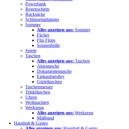
Powerbank
Regenschirm
Rucksäcke
Schlüsselanhänger
Sommer
Alles anzeigen aus:
Sommer
Fächer
Flip Flops
Sonnenbrille
Spiele
Taschen
Alles anzeigen aus:
Taschen
Aktentasche
Dokumententasche
Einkaufstrolley
Gürteltaschen
Taschenmesser
Trinkflaschen
Uhren
Weihnachten
Werkzeug
Alles anzeigen aus:
Werkzeug
Maßband
Haushalt & Gastro
Alles anzeigen aus:
Haushalt & Gastro