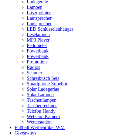
Ladegeräte
Lampen
Laserpointer
Lautsprecher
Lautsprecher
LED Schlüsselanhänger
Leselampen
MP3 Player
Pedometer
Powerbank
Powerbank
Promotion
Radios
Scanner
Schreibtisch Sets
Smartphone Zubehör
Solar Ladegeräte
Solar Lampen
Taschenlampen
Taschenrechner
Telefon Handy
Webcam Kamera
Wetterstation
Fußball Werbeartikel WM
Giveaways