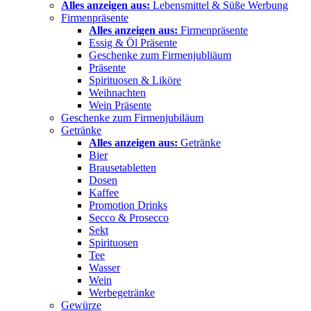
Alles anzeigen aus:
Lebensmittel & Süße Werbung
Firmenpräsente
Alles anzeigen aus:
Firmenpräsente
Essig & Öl Präsente
Geschenke zum Firmenjubliäum
Präsente
Spirituosen & Liköre
Weihnachten
Wein Präsente
Geschenke zum Firmenjubiläum
Getränke
Alles anzeigen aus:
Getränke
Bier
Brausetabletten
Dosen
Kaffee
Promotion Drinks
Secco & Prosecco
Sekt
Spirituosen
Tee
Wasser
Wein
Werbegetränke
Gewürze