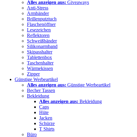
Alles anzeigen aus:
Giveaways
Anti-Stress
Armbänder
Brillenputztuch
Flaschenöffner
Lesezeichen
Reflektoren
Schweißbänder
Silikonarmband
Skipasshalter
Tablettenbox
Taschenhalter
Wärmekissen
Zipper
Günstige Werbeartikel
Alles anzeigen aus:
Günstige Werbeartikel
Becher Tassen
Bekleidung
Alles anzeigen aus:
Bekleidung
Caps
Hüte
Jacken
Schürze
T Shirts
Büro